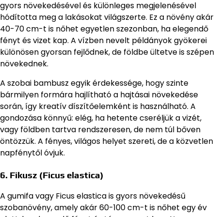
gyors növekedésével és különleges megjelenésével
hódította meg a lakásokat világszerte. Ez a növény akár
40-70 cm-t is nőhet egyetlen szezonban, ha elegendő
fényt és vizet kap. A vízben nevelt példányok gyökerei
különösen gyorsan fejlődnek, de földbe ültetve is szépen
növekednek.
A szobai bambusz egyik érdekessége, hogy szinte
bármilyen formára hajlítható a hajtásai növekedése
során, így kreatív díszítőelemként is használható. A
gondozása könnyű: elég, ha hetente cseréljük a vizét,
vagy földben tartva rendszeresen, de nem túl bőven
öntözzük. A fényes, világos helyet szereti, de a közvetlen
napfénytől óvjuk.
6. Fikusz (Ficus elastica)
A gumifa vagy Ficus elastica is gyors növekedésű
szobanövény, amely akár 60-100 cm-t is nőhet egy év