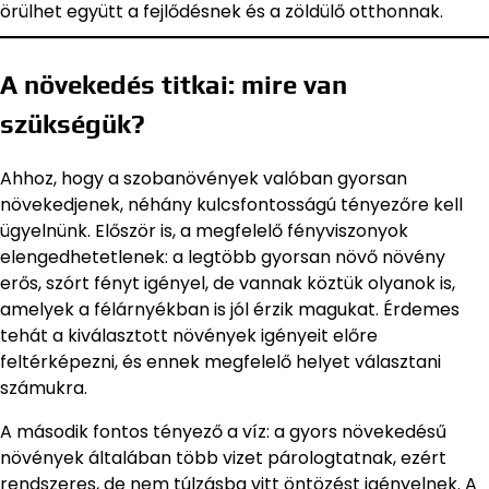
örülhet együtt a fejlődésnek és a zöldülő otthonnak.
A növekedés titkai: mire van
szükségük?
Ahhoz, hogy a szobanövények valóban gyorsan
növekedjenek, néhány kulcsfontosságú tényezőre kell
ügyelnünk. Először is, a megfelelő fényviszonyok
elengedhetetlenek: a legtöbb gyorsan növő növény
erős, szórt fényt igényel, de vannak köztük olyanok is,
amelyek a félárnyékban is jól érzik magukat. Érdemes
tehát a kiválasztott növények igényeit előre
feltérképezni, és ennek megfelelő helyet választani
számukra.
A második fontos tényező a víz: a gyors növekedésű
növények általában több vizet párologtatnak, ezért
rendszeres, de nem túlzásba vitt öntözést igényelnek. A