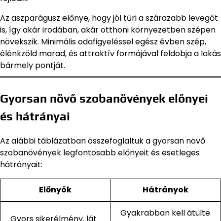
Az aszparágusz előnye, hogy jól tűri a szárazabb levegőt
is, így akár irodában, akár otthoni környezetben szépen
növekszik. Minimális odafigyeléssel egész évben szép,
élénkzöld marad, és attraktív formájával feldobja a lakás
bármely pontját.
Gyorsan növő szobanövények előnyei
és hátrányai
Az alábbi táblázatban összefoglaltuk a gyorsan növő
szobanövények legfontosabb előnyeit és esetleges
hátrányait:
Előnyök
Hátrányok
Gyakrabban kell átülte
Gyors sikerélmény, lát