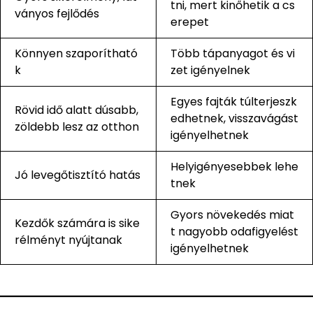
tni, mert kinőhetik a cs
ványos fejlődés
erepet
Könnyen szaporítható
Több tápanyagot és vi
k
zet igényelnek
Egyes fajták túlterjeszk
Rövid idő alatt dúsabb,
edhetnek, visszavágást
zöldebb lesz az otthon
igényelhetnek
Helyigényesebbek lehe
Jó levegőtisztító hatás
tnek
Gyors növekedés miat
Kezdők számára is sike
t nagyobb odafigyelést
rélményt nyújtanak
igényelhetnek