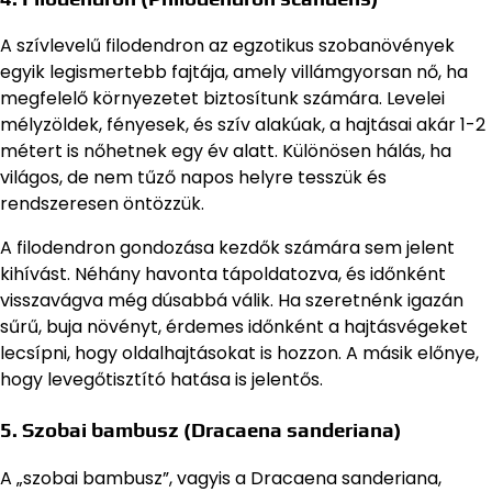
A szívlevelű filodendron az egzotikus szobanövények
egyik legismertebb fajtája, amely villámgyorsan nő, ha
megfelelő környezetet biztosítunk számára. Levelei
mélyzöldek, fényesek, és szív alakúak, a hajtásai akár 1-2
métert is nőhetnek egy év alatt. Különösen hálás, ha
világos, de nem tűző napos helyre tesszük és
rendszeresen öntözzük.
A filodendron gondozása kezdők számára sem jelent
kihívást. Néhány havonta tápoldatozva, és időnként
visszavágva még dúsabbá válik. Ha szeretnénk igazán
sűrű, buja növényt, érdemes időnként a hajtásvégeket
lecsípni, hogy oldalhajtásokat is hozzon. A másik előnye,
hogy levegőtisztító hatása is jelentős.
5. Szobai bambusz (Dracaena sanderiana)
A „szobai bambusz”, vagyis a Dracaena sanderiana,