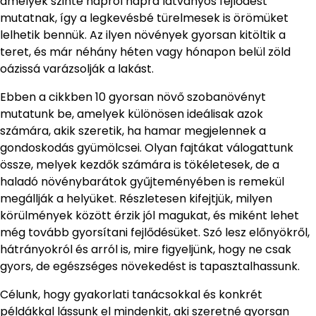
amelyek szinte napról napra látványos fejlődést
mutatnak, így a legkevésbé türelmesek is örömüket
lelhetik bennük. Az ilyen növények gyorsan kitöltik a
teret, és már néhány héten vagy hónapon belül zöld
oázissá varázsolják a lakást.
Ebben a cikkben 10 gyorsan növő szobanövényt
mutatunk be, amelyek különösen ideálisak azok
számára, akik szeretik, ha hamar megjelennek a
gondoskodás gyümölcsei. Olyan fajtákat válogattunk
össze, melyek kezdők számára is tökéletesek, de a
haladó növénybarátok gyűjteményében is remekül
megállják a helyüket. Részletesen kifejtjük, milyen
körülmények között érzik jól magukat, és miként lehet
még tovább gyorsítani fejlődésüket. Szó lesz előnyökről,
hátrányokról és arról is, mire figyeljünk, hogy ne csak
gyors, de egészséges növekedést is tapasztalhassunk.
Célunk, hogy gyakorlati tanácsokkal és konkrét
példákkal lássunk el mindenkit, aki szeretné gyorsan