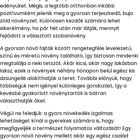
edényüket. Mégis, a legtöbb otthonban inkább
pozitívumként jelenik meg a gyorsan terjeszkedő, buja
zöld növényzet. Különösen kezdők számára lehet
sikerélmény, ha pár hét után már látják, mennyit
fejlődött a választott szobanövény.
A gyorsan növő fajták között rengetegféle levelezetű,
színű és méretű növény található, így biztosan mindenki
megtalálja a neki tetszőt. Akár kicsi, akár nagy lakásban
laksz, ezek a növények néhány hónapon belül egész kis
dzsungellé alakíthatják a teret. További előnyük, hogy
többségük nem igényel különleges gondozást, így a
kevésbé gyakorlott növénytartók is bátran
választhatják őket.
Végül ne feledjük: a gyors növekedés izgalmas
lehetőséget kínál a gyerekek számára is, hogy
megfigyeljék a természet folyamatos változását! Egy
gyorsan növő növény mellett akár egy egész család