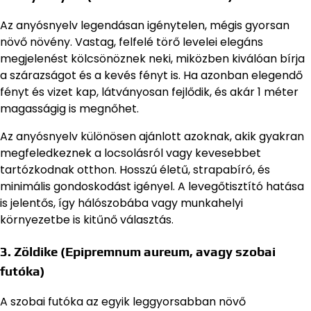
Az anyósnyelv legendásan igénytelen, mégis gyorsan
növő növény. Vastag, felfelé törő levelei elegáns
megjelenést kölcsönöznek neki, miközben kiválóan bírja
a szárazságot és a kevés fényt is. Ha azonban elegendő
fényt és vizet kap, látványosan fejlődik, és akár 1 méter
magasságig is megnőhet.
Az anyósnyelv különösen ajánlott azoknak, akik gyakran
megfeledkeznek a locsolásról vagy kevesebbet
tartózkodnak otthon. Hosszú életű, strapabíró, és
minimális gondoskodást igényel. A levegőtisztító hatása
is jelentős, így hálószobába vagy munkahelyi
környezetbe is kitűnő választás.
3. Zöldike (Epipremnum aureum, avagy szobai
futóka)
A szobai futóka az egyik leggyorsabban növő