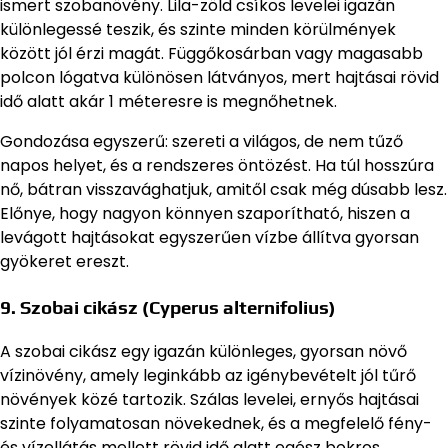
ismert szobanövény. Lila-zöld csíkos levelei igazán
különlegessé teszik, és szinte minden körülmények
között jól érzi magát. Függőkosárban vagy magasabb
polcon lógatva különösen látványos, mert hajtásai rövid
idő alatt akár 1 méteresre is megnőhetnek.
Gondozása egyszerű: szereti a világos, de nem tűző
napos helyet, és a rendszeres öntözést. Ha túl hosszúra
nő, bátran visszavághatjuk, amitől csak még dúsabb lesz.
Előnye, hogy nagyon könnyen szaporítható, hiszen a
levágott hajtásokat egyszerűen vízbe állítva gyorsan
gyökeret ereszt.
9. Szobai cikász (Cyperus alternifolius)
A szobai cikász egy igazán különleges, gyorsan növő
vízinövény, amely leginkább az igénybevételt jól tűrő
növények közé tartozik. Szálas levelei, ernyős hajtásai
szinte folyamatosan növekednek, és a megfelelő fény-
és vízellátás mellett rövid idő alatt egész bokros