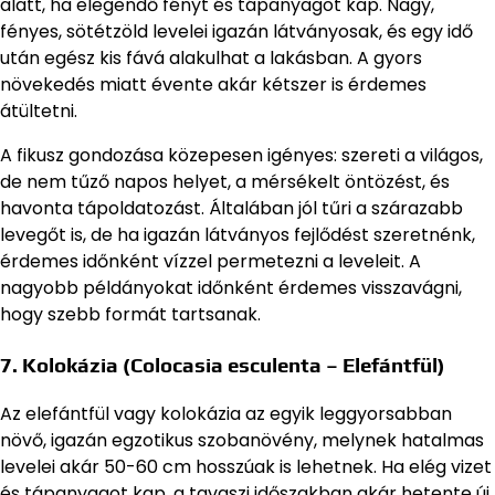
alatt, ha elegendő fényt és tápanyagot kap. Nagy,
fényes, sötétzöld levelei igazán látványosak, és egy idő
után egész kis fává alakulhat a lakásban. A gyors
növekedés miatt évente akár kétszer is érdemes
átültetni.
A fikusz gondozása közepesen igényes: szereti a világos,
de nem tűző napos helyet, a mérsékelt öntözést, és
havonta tápoldatozást. Általában jól tűri a szárazabb
levegőt is, de ha igazán látványos fejlődést szeretnénk,
érdemes időnként vízzel permetezni a leveleit. A
nagyobb példányokat időnként érdemes visszavágni,
hogy szebb formát tartsanak.
7. Kolokázia (Colocasia esculenta – Elefántfül)
Az elefántfül vagy kolokázia az egyik leggyorsabban
növő, igazán egzotikus szobanövény, melynek hatalmas
levelei akár 50-60 cm hosszúak is lehetnek. Ha elég vizet
és tápanyagot kap, a tavaszi időszakban akár hetente új