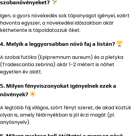
szobanövényeket?
Igen, a gyors növekedés sok tápanyagot igényel, ezért
havonta egyszer, a növekedési időszakban akár
kéthetente is tápoldatozzuk őket.
4. Melyik a leggyorsabban növő faj a listán?
A szobai futóka (Epipremnum aureum) és a pletyka
(Tradescantia zebrina) akár 1-2 métert is nőhet
egyetlen év alatt.
5. Milyen fényviszonyokat igényelnek ezek a
növények?
A legtöbb faj világos, szórt fényt szeret, de akad köztük
olyan is, amely félárnyékban is jól érzi magát (pl.
anyósnyelv).
6. Milyen gyakran kell átültetni a gyorsan növő