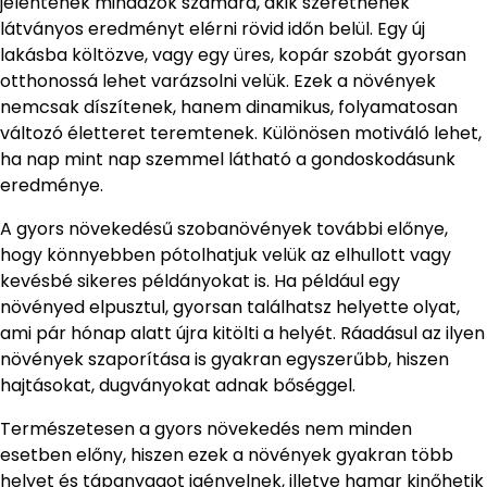
jelentenek mindazok számára, akik szeretnének
látványos eredményt elérni rövid időn belül. Egy új
lakásba költözve, vagy egy üres, kopár szobát gyorsan
otthonossá lehet varázsolni velük. Ezek a növények
nemcsak díszítenek, hanem dinamikus, folyamatosan
változó életteret teremtenek. Különösen motiváló lehet,
ha nap mint nap szemmel látható a gondoskodásunk
eredménye.
A gyors növekedésű szobanövények további előnye,
hogy könnyebben pótolhatjuk velük az elhullott vagy
kevésbé sikeres példányokat is. Ha például egy
növényed elpusztul, gyorsan találhatsz helyette olyat,
ami pár hónap alatt újra kitölti a helyét. Ráadásul az ilyen
növények szaporítása is gyakran egyszerűbb, hiszen
hajtásokat, dugványokat adnak bőséggel.
Természetesen a gyors növekedés nem minden
esetben előny, hiszen ezek a növények gyakran több
helyet és tápanyagot igényelnek, illetve hamar kinőhetik