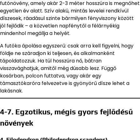
futónövény, amely akár 2-3 méter hosszúra is megnőhet
egyetlen év alatt. Szív alakú, mintás levelei rendkívül
díszesek, ráadásul szinte bármilyen fényviszony között
jól fejlődik – a közvetlen napfénytől a félárnyékig
mindenhol megállja a helyét.
A futóka ápolása egyszerű: csak arra kell figyelni, hogy
földje ne száradjon ki teljesen, és alkalmanként
tápoldatozzuk. Ha túl hosszúra nő, bátran
visszavághatjuk, amitől még dúsabb lesz. Függő
kosárban, polcon futtatva, vagy akár egy
támasztókaróra felvezetve is gyönyörű dísze lehet a
lakásnak.
4-7. Egzotikus, mégis gyors fejlődésű
növények
4. Filodendron (Philodendron scandens)