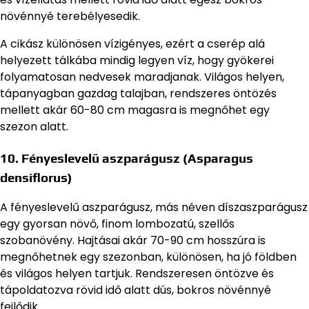
növénnyé terebélyesedik.
A cikász különösen vízigényes, ezért a cserép alá
helyezett tálkába mindig legyen víz, hogy gyökerei
folyamatosan nedvesek maradjanak. Világos helyen,
tápanyagban gazdag talajban, rendszeres öntözés
mellett akár 60-80 cm magasra is megnőhet egy
szezon alatt.
10. Fényeslevelű aszparágusz (Asparagus
densiflorus)
A fényeslevelű aszparágusz, más néven díszaszparágusz
egy gyorsan növő, finom lombozatú, szellős
szobanövény. Hajtásai akár 70-90 cm hosszúra is
megnőhetnek egy szezonban, különösen, ha jó földben
és világos helyen tartjuk. Rendszeresen öntözve és
tápoldatozva rövid idő alatt dús, bokros növénnyé
fejlődik.