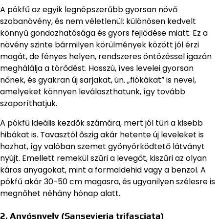
A pókfű az egyik legnépszerűbb gyorsan növő
szobanövény, és nem véletlenül: különösen kedvelt
könnyű gondozhatósága és gyors fejlődése miatt. Ez a
növény szinte bármilyen körülmények között jól érzi
magát, de fényes helyen, rendszeres öntözéssel igazán
meghálálja a törődést. Hosszú, íves levelei gyorsan
nőnek, és gyakran új sarjakat, ún. „fiókákat” is nevel,
amelyeket könnyen leválaszthatunk, így tovább
szaporíthatjuk.
A pókfű ideális kezdők számára, mert jól tűri a kisebb
hibákat is. Tavasztól őszig akár hetente új leveleket is
hozhat, így valóban szemet gyönyörködtető látványt
nyújt. Emellett remekül szűri a levegőt, kiszűri az olyan
káros anyagokat, mint a formaldehid vagy a benzol. A
pókfű akár 30-50 cm magasra, és ugyanilyen szélesre is
megnőhet néhány hónap alatt.
2. Anyósnyelv (Sansevieria trifasciata)