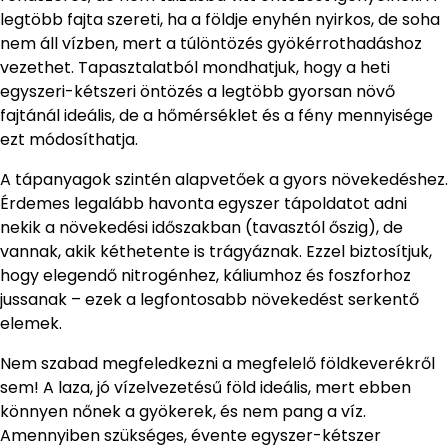
legtöbb fajta szereti, ha a földje enyhén nyirkos, de soha
nem áll vízben, mert a túlöntözés gyökérrothadáshoz
vezethet. Tapasztalatból mondhatjuk, hogy a heti
egyszeri-kétszeri öntözés a legtöbb gyorsan növő
fajtánál ideális, de a hőmérséklet és a fény mennyisége
ezt módosíthatja.
A tápanyagok szintén alapvetőek a gyors növekedéshez.
Érdemes legalább havonta egyszer tápoldatot adni
nekik a növekedési időszakban (tavasztól őszig), de
vannak, akik kéthetente is trágyáznak. Ezzel biztosítjuk,
hogy elegendő nitrogénhez, káliumhoz és foszforhoz
jussanak – ezek a legfontosabb növekedést serkentő
elemek.
Nem szabad megfeledkezni a megfelelő földkeverékről
sem! A laza, jó vízelvezetésű föld ideális, mert ebben
könnyen nőnek a gyökerek, és nem pang a víz.
Amennyiben szükséges, évente egyszer-kétszer