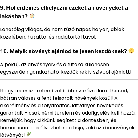
9. Hol érdemes elhelyezni ezeket a növényeket a
lakásban?
Lehetőleg világos, de nem tűző napos helyen, ablak
közelében, huzattól és radiátortól távol.
10. Melyik növényt ajánlod teljesen kezdőknek?
A pókfű, az anyósnyelv és a futóka különösen
egyszerűen gondozható, kezdőknek is szívből ajánlott!
Ha gyorsan szeretnéd zöldebbé varázsolni otthonod,
bátran válassz a fent felsorolt növények közül! A
sikerélmény és a folyamatos, látványos növekedés
garantált – csak némi türelem és odafigyelés kell hozzá.
Reméljük, hogy cikkünk segített a döntésben, és
hamarosan te is élvezheted a buja, zöld szobanövények
látványát!