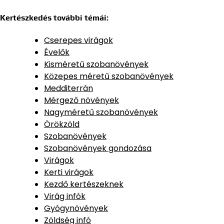
Kertészkedés további témái:
Cserepes virágok
Évelők
Kisméretű szobanövények
Közepes méretű szobanövények
Medditerrán
Mérgező növények
Nagyméretű szobanövények
Örökzöld
Szobanövények
Szobanövények gondozása
Virágok
Kerti virágok
Kezdő kertészeknek
Virág infók
Gyógynövények
Zöldség infó