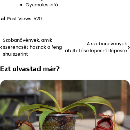
Gyümölcs infó
Post Views:
520
Szobanövények, amik
Bejegyzés
A szobanövények
szerencsét hoznak a feng
átültetése lépésről lépésre
navigáció
shui szerint
Ezt olvastad már?