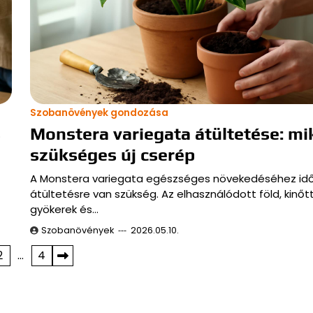
Szobanövények gondozása
s
Monstera variegata átültetése: mi
szükséges új cserép
A Monstera variegata egészséges növekedéséhez id
átültetésre van szükség. Az elhasználódott föld, kinőt
gyökerek és…
Szobanövények
2026.05.10.
2
…
4