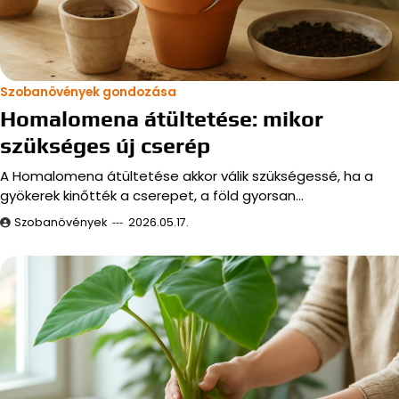
Szobanövények gondozása
Homalomena átültetése: mikor
szükséges új cserép
A Homalomena átültetése akkor válik szükségessé, ha a
gyökerek kinőtték a cserepet, a föld gyorsan…
Szobanövények
2026.05.17.