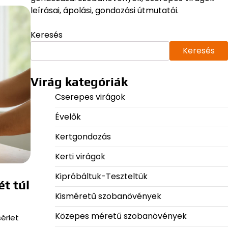
leírásai, ápolási, gondozási útmutatói.
Keresés
Keresés
Virág kategóriák
Cserepes virágok
Évelők
Kertgondozás
Kerti virágok
Kipróbáltuk-Teszteltük
t túl
Kisméretű szobanövények
Közepes méretű szobanövények
érlet