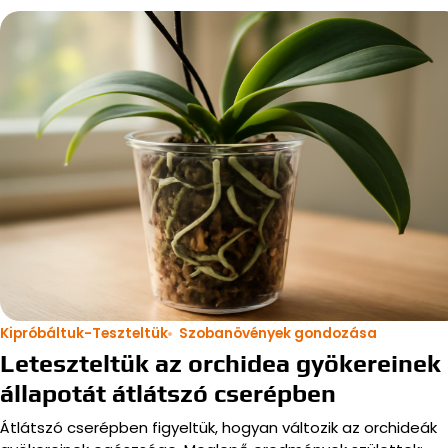
Kipróbáltuk-Teszteltük
Szobanövények gondozása
Leteszteltük az orchidea gyökereinek
állapotát átlátszó cserépben
Átlátszó cserépben figyeltük, hogyan változik az orchideák