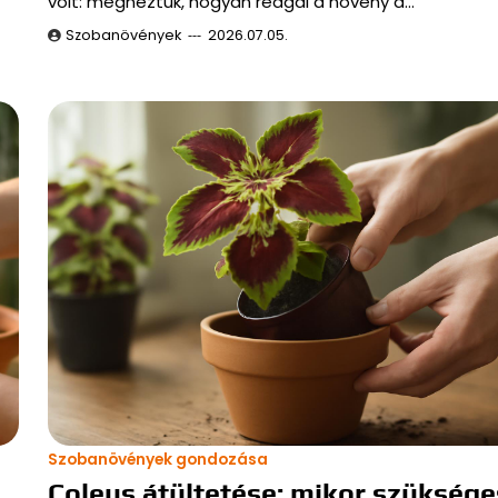
volt: megnéztük, hogyan reagál a növény a…
Szobanövények
2026.07.05.
Szobanövények gondozása
Coleus átültetése: mikor szüksége