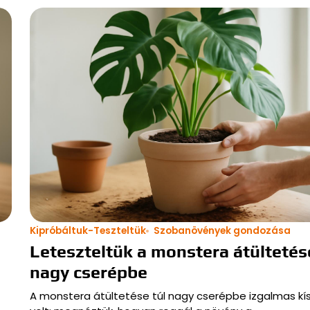
Kipróbáltuk-Teszteltük
Szobanövények gondozása
Leteszteltük a monstera átültetésé
nagy cserépbe
A monstera átültetése túl nagy cserépbe izgalmas kís