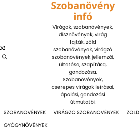
Szobanövény
Skip
to
infó
content
Virágok, szobanövények,
dísznövények, virág
fajták, zöld
szobanövények, virágzó
szobanövények jellemzői,
ültetése, szapítása,
gondozása.
Szobanövények,
cserepes virágok leírásai,
ápolási, gondozási
útmutatói.
SZOBANÖVÉNYEK
VIRÁGZÓ SZOBANÖVÉNYEK
ZÖLD
GYÓGYNÖVÉNYEK