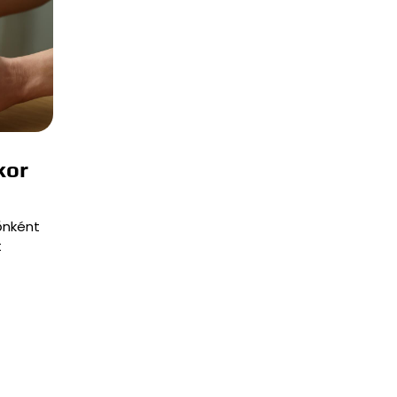
kor
őnként
t