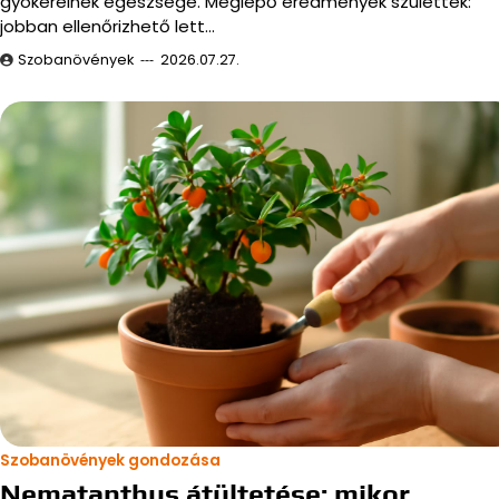
gyökereinek egészsége. Meglepő eredmények születtek:
jobban ellenőrizhető lett…
Szobanövények
2026.07.27.
Szobanövények gondozása
Nematanthus átültetése: mikor