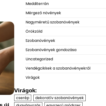
Medditerrán
Mérgező növények
Nagyméretű szobanövények
Örökzöld
Szobanövények
Szobanövények gondozása
Uncategorized
Vendégcikkek a szobanövényekről
Virágok
Virágok:
cserép
dekoratív szobanövények
s új
dugványozás
egyszerű módszer