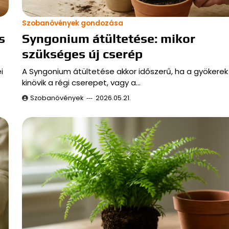
Szobanövények gondozása
s
Syngonium átültetése: mikor
szükséges új cserép
i
A Syngonium átültetése akkor időszerű, ha a gyökere
kinövik a régi cserepet, vagy a…
Szobanövények
2026.05.21.