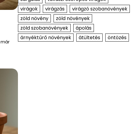
virágok
virágzás
virágzó szobanövények
zöld növény
zöld növények
zöld szobanövények
ápolás
árnyéktűrő növények
átültetés
öntözés
k már