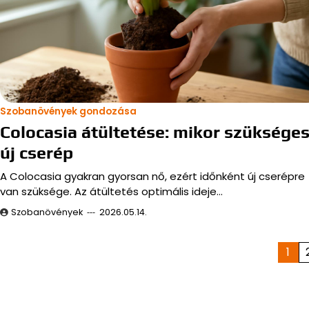
Szobanövények gondozása
Colocasia átültetése: mikor szüksége
új cserép
A Colocasia gyakran gyorsan nő, ezért időnként új cserépre
van szüksége. Az átültetés optimális ideje…
Szobanövények
2026.05.14.
Bejegyzések
1
lapozása