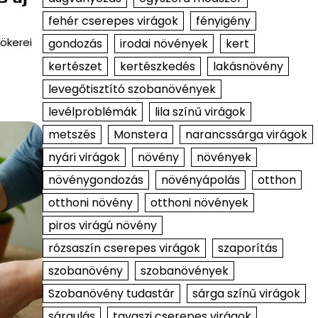
fehér cserepes virágok
fényigény
ökerei
gondozás
irodai növények
kert
kertészet
kertészkedés
lakásnövény
levegőtisztító szobanövények
levélproblémák
lila színű virágok
metszés
Monstera
narancssárga virágok
nyári virágok
növény
növények
növénygondozás
növényápolás
otthon
otthoni növény
otthoni növények
piros virágú növény
rózsaszín cserepes virágok
szaporítás
szobanövény
szobanövények
Szobanövény tudastár
sárga színű virágok
sárgulás
tavaszi cserepes virágok