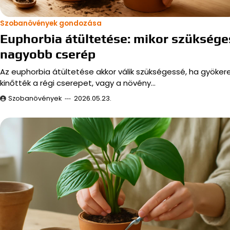
Szobanövények gondozása
Euphorbia átültetése: mikor szüksége
nagyobb cserép
Az euphorbia átültetése akkor válik szükségessé, ha gyökere
kinőtték a régi cserepet, vagy a növény…
Szobanövények
2026.05.23.