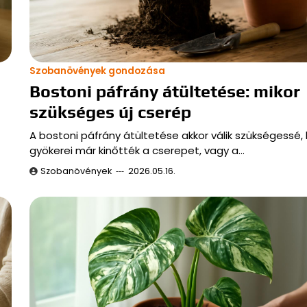
Szobanövények gondozása
Bostoni páfrány átültetése: mikor
szükséges új cserép
A bostoni páfrány átültetése akkor válik szükségessé,
gyökerei már kinőtték a cserepet, vagy a…
Szobanövények
2026.05.16.