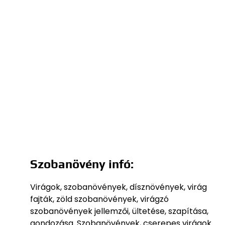
Szobanövény infó:
Virágok, szobanövények, dísznövények, virág
fajták, zöld szobanövények, virágzó
szobanövények jellemzői, ültetése, szapítása,
gondozása. Szobanövények, cserepes virágok