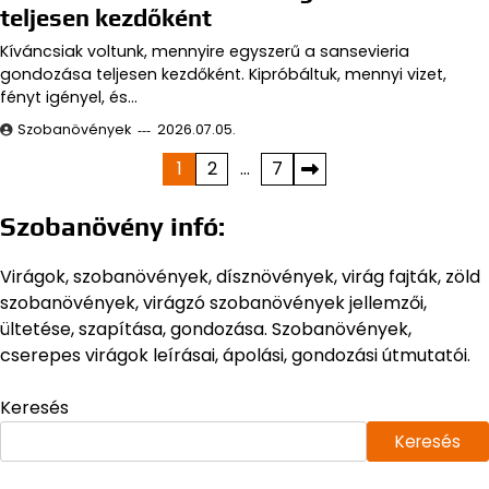
teljesen kezdőként
Kíváncsiak voltunk, mennyire egyszerű a sansevieria
gondozása teljesen kezdőként. Kipróbáltuk, mennyi vizet,
fényt igényel, és…
Szobanövények
2026.07.05.
Bejegyzések
1
2
…
7
lapozása
Szobanövény infó:
Virágok, szobanövények, dísznövények, virág fajták, zöld
szobanövények, virágzó szobanövények jellemzői,
ültetése, szapítása, gondozása. Szobanövények,
cserepes virágok leírásai, ápolási, gondozási útmutatói.
Keresés
Keresés