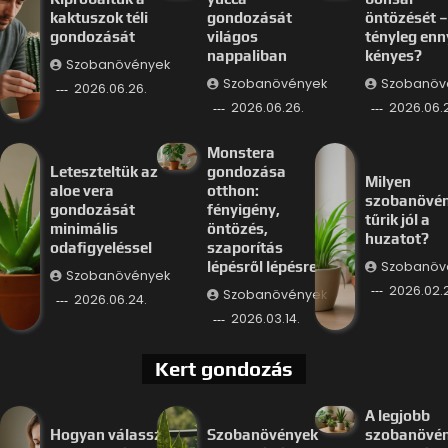
kaktuszok téli
gondozását
öntözését –
gondozását
világos
tényleg enn
nappaliban
kényes?
Szobanövények
Szobanövények
Szobanöv
2026.06.26.
2026.06.26.
2026.06.
Monstera
Leteszteltük az
gondozása
Milyen
aloe vera
otthon:
szobanövé
gondozását
fényigény,
tűrik jól a
minimális
öntözés,
huzatot?
odafigyeléssel
szaporítás
Szobanöv
lépésről lépésre
Szobanövények
2026.02.
Szobanövények
2026.06.24.
2026.03.14.
Kert gondozás
A legjobb
Hogyan válassz
Szobanövények
szobanövé