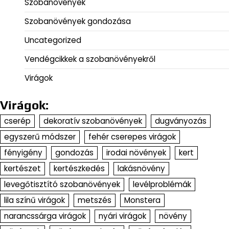
Szobanövények
Szobanövények gondozása
Uncategorized
Vendégcikkek a szobanövényekről
Virágok
Virágok:
cserép
dekoratív szobanövények
dugványozás
egyszerű módszer
fehér cserepes virágok
fényigény
gondozás
irodai növények
kert
kertészet
kertészkedés
lakásnövény
levegőtisztító szobanövények
levélproblémák
lila színű virágok
metszés
Monstera
narancssárga virágok
nyári virágok
növény