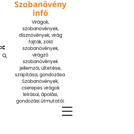
Szobanövény
Skip
to
infó
content
Virágok,
szobanövények,
dísznövények, virág
fajták, zöld
szobanövények,
virágzó
szobanövények
jellemzői, ültetése,
szapítása, gondozása.
Szobanövények,
cserepes virágok
leírásai, ápolási,
gondozási útmutatói.