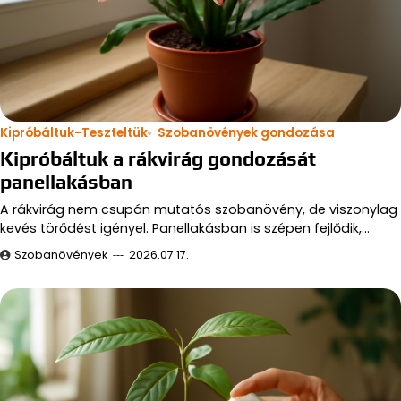
Kipróbáltuk-Teszteltük
Szobanövények gondozása
Kipróbáltuk a rákvirág gondozását
panellakásban
A rákvirág nem csupán mutatós szobanövény, de viszonylag
kevés törődést igényel. Panellakásban is szépen fejlődik,…
Szobanövények
2026.07.17.