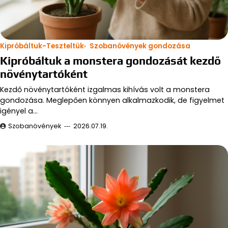
Kipróbáltuk-Teszteltük
Szobanövények gondozása
Kipróbáltuk a monstera gondozását kezdő
növénytartóként
Kezdő növénytartóként izgalmas kihívás volt a monstera
gondozása. Meglepően könnyen alkalmazkodik, de figyelmet
igényel a…
Szobanövények
2026.07.19.