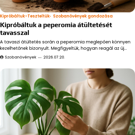
Kipróbáltuk-Teszteltük
Szobanövények gondozása
Kipróbáltuk a peperomia átültetését
tavasszal
A tavaszi átültetés során a peperomia meglepően könnyen
kezelhetőnek bizonyult. Megfigyeltük, hogyan reagál az új…
Szobanövények
2026.07.20.