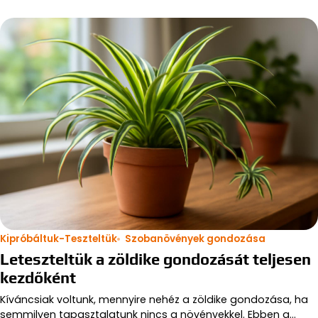
Kipróbáltuk-Teszteltük
Szobanövények gondozása
Leteszteltük a zöldike gondozását teljesen
kezdőként
Kíváncsiak voltunk, mennyire nehéz a zöldike gondozása, ha
semmilyen tapasztalatunk nincs a növényekkel. Ebben a…