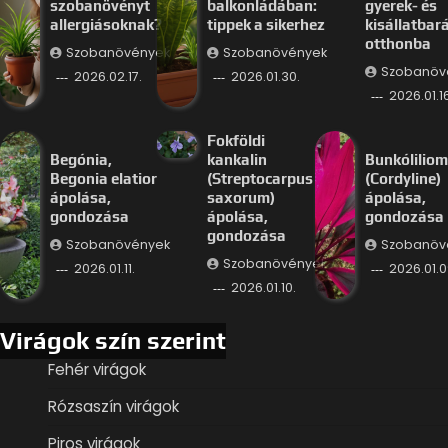
szobanövényt
balkonládában:
gyerek- és
allergiásoknak?
tippek a sikerhez
kisállatbar
otthonba
Szobanövények
Szobanövények
Szobanöv
2026.02.17.
2026.01.30.
2026.01.16
Fokföldi
Begónia,
kankalin
Bunkóliliom
Begonia elatior
(Streptocarpus
(Cordyline)
ápolása,
saxorum)
ápolása,
gondozása
ápolása,
gondozása
gondozása
Szobanövények
Szobanöv
Szobanövények
2026.01.11.
2026.01.0
2026.01.10.
Virágok szín szerint
Fehér virágok
Rózsaszín virágok
Piros virágok