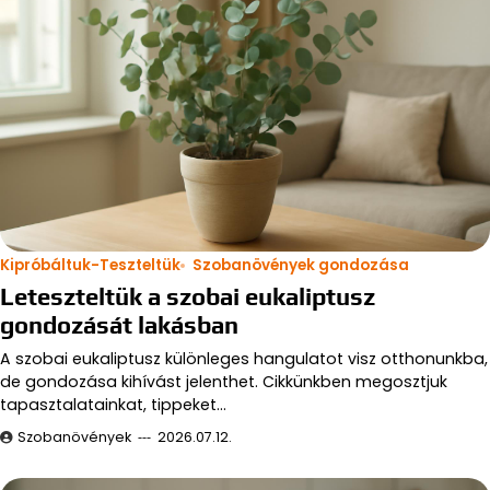
Kipróbáltuk-Teszteltük
Szobanövények gondozása
Leteszteltük a szobai eukaliptusz
gondozását lakásban
A szobai eukaliptusz különleges hangulatot visz otthonunkba,
de gondozása kihívást jelenthet. Cikkünkben megosztjuk
tapasztalatainkat, tippeket…
Szobanövények
2026.07.12.