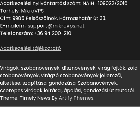
Adatkezelési nyilvántartási szám: NAIH -109022/2016.
Tárhely: MikroVPS
Cím: 9985 Felsőszölnök, Hármashatár út 33.
E-mailcím: support@mikrovps.net
Telefonszám: +36 94 200-210
Adatkezelési tájékoztató
Virágok, szobanövények, dísznövények, virág fajták, zöld
szobanövények, virágzó szobanövények jellemzői,
ültetése, szapítása, gondozása. Szobanövények,
cserepes virágok leírásai, ápolási, gondozási útmutatói.
Theme: Timely News By
Artify Themes
.