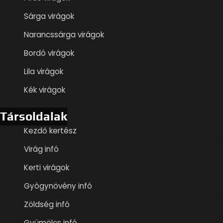
Sárga virágok
Narancssárga virágok
Bordó virágok
Lila virágok
Kék virágok
Társoldalak
Kezdő kertész
Virág infó
Kerti virágok
Gyógynövény infó
Zöldség infó
Gyümölcs infó