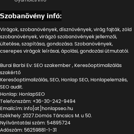
Szobanövény infó:
Virágok, szobanövények, dísznövények, virág fajták, zöld
szobanövények, virágzó szobanövények jellemzői,
ültetése, szapítása, gondozása. Szobanövények,
cserepes virágok leírásai, ápolási, gondozási útmutatói.
Burai Barbi Ev: SEO szakember , Keresőoptimalizálás
szakértő
Keresőoptimalizálás, SEO, Honlap SEO, Honlapelemzés,
SEO audit.
Honlap: HonlapSEO
Telefonszám: +36-30-242-9494
Emailcím: info[at]honlapseo.hu
Székhely: 2027.Dömös Táncsics M. u 50.
Nyílvántatási szám: 54895724
Adószám: 56259881-1-31