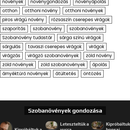
növények
növénygondozás
növényápolás
otthon
otthoni növény
otthoni növények
piros virágú növény
rózsaszín cserepes virágok
szaporítás
szobanövény
szobanövények
Szobanövény tudastár
sárga színű virágok
sárgulás
tavaszi cserepes virágok
virágok
virágzás
virágzó szobanövények
zöld növény
zöld növények
zöld szobanövények
ápolás
árnyéktűrő növények
átültetés
öntözés
Szobanövények gondozása
Leteszteltük a
Kipróbáltuk
Kipróbáltuk a
yucca
bonsai