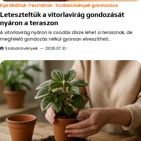
Kipróbáltuk-Teszteltük
Szobanövények gondozása
Leteszteltük a vitorlavirág gondozását
nyáron a teraszon
A vitorlavirág nyáron is csodás dísze lehet a terasznak, de
megfelelő gondozás nélkül gyorsan elveszítheti…
Szobanövények
2026.07.31.