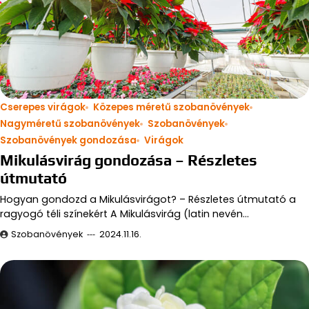
Cserepes virágok
Közepes méretű szobanövények
Nagyméretű szobanövények
Szobanövények
Szobanövények gondozása
Virágok
Mikulásvirág gondozása – Részletes
útmutató
Hogyan gondozd a Mikulásvirágot? – Részletes útmutató a
ragyogó téli színekért A Mikulásvirág (latin nevén…
Szobanövények
2024.11.16.