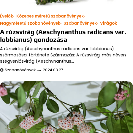
Évelők
Közepes méretű szobanövények
Nagyméretű szobanövények
Szobanövények
Virágok
A rúzsvirág (Aeschynanthus radicans var.
lobbianus) gondozása
A rúzsvirág (Aeschynanthus radicans var. lobbianus)
származása, története Származás: A rúzsvirág, más néven
szégyenlősvirág (Aeschynanthus…
Szobanövények
2024.03.27.