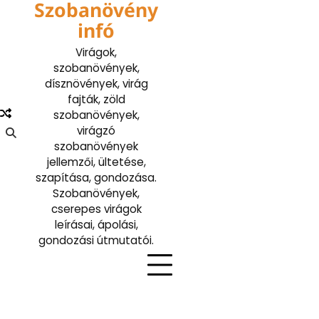
Szobanövény
Skip
to
infó
content
Virágok,
szobanövények,
dísznövények, virág
fajták, zöld
szobanövények,
virágzó
szobanövények
jellemzői, ültetése,
szapítása, gondozása.
Szobanövények,
cserepes virágok
leírásai, ápolási,
gondozási útmutatói.