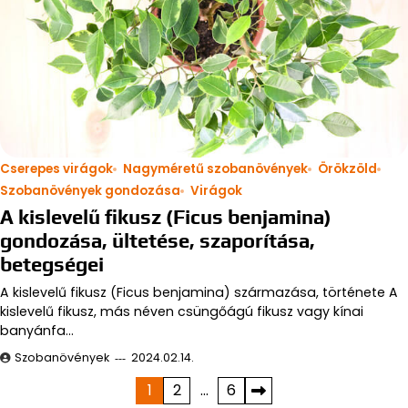
Cserepes virágok
Nagyméretű szobanövények
Örökzöld
Szobanövények gondozása
Virágok
A kislevelű fikusz (Ficus benjamina)
gondozása, ültetése, szaporítása,
betegségei
A kislevelű fikusz (Ficus benjamina) származása, története A
kislevelű fikusz, más néven csüngőágú fikusz vagy kínai
banyánfa…
Szobanövények
2024.02.14.
Bejegyzések
1
2
…
6