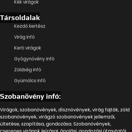
Kék virágok
Társoldalak
Kezdő kertész
Virág infó
Kerti virágok
Gyógynövény infó
Zöldség infó
Gyümölcs infó
Szobanövény infó:
Virágok, szobanövények, dísznövények, virág fajták, zöld
szobanövények, virágzó szobanövények jellemzői,
ültetése, szapítása, gondozása. Szobanövények,
cserepes virágok leírásai, ápolási, gondozási útmutatói.