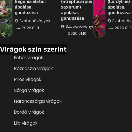
Begonia elatior
(Streptocarpus
(Cordyline)
ápolása,
saxorum)
ápolása,
gondozása
ápolása,
gondozása
gondozása
Szobanövények
Szobanöv
Szobanövények
2026.01.11.
2026.01.0
2026.01.10.
Virágok szín szerint
Fehér virágok
Rózsaszín virágok
Piros virágok
Sárga virágok
Narancssárga virágok
Bordó virágok
Lila virágok