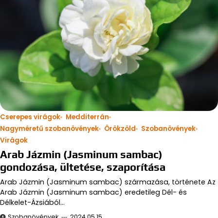
Cserepes virágok
Medditerrán
Nagyméretű szobanövények
Örökzöld
Szobanövények
Virágok
Arab Jázmin (Jasminum sambac)
gondozása, ültetése, szaporítása
Arab Jázmin (Jasminum sambac) származása, története Az
Arab Jázmin (Jasminum sambac) eredetileg Dél- és
Délkelet-Ázsiából…
Szobanövények
2024.05.15.