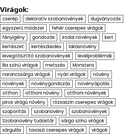
Virágok:
cserép
dekoratív szobanövények
dugványozás
egyszerű módszer
fehér cserepes virágok
fényigény
gondozás
irodai növények
kert
kertészet
kertészkedés
lakásnövény
levegőtisztító szobanövények
levélproblémák
lila színű virágok
metszés
Monstera
narancssárga virágok
nyári virágok
növény
növények
növénygondozás
növényápolás
otthon
otthoni növény
otthoni növények
piros virágú növény
rózsaszín cserepes virágok
szaporítás
szobanövény
szobanövények
Szobanövény tudastár
sárga színű virágok
sárgulás
tavaszi cserepes virágok
virágok