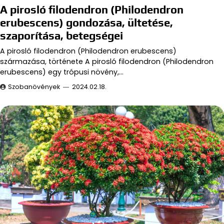
A pirosló filodendron (Philodendron
erubescens) gondozása, ültetése,
szaporítása, betegségei
A pirosló filodendron (Philodendron erubescens)
származása, története A pirosló filodendron (Philodendron
erubescens) egy trópusi növény,…
Szobanövények
2024.02.18.