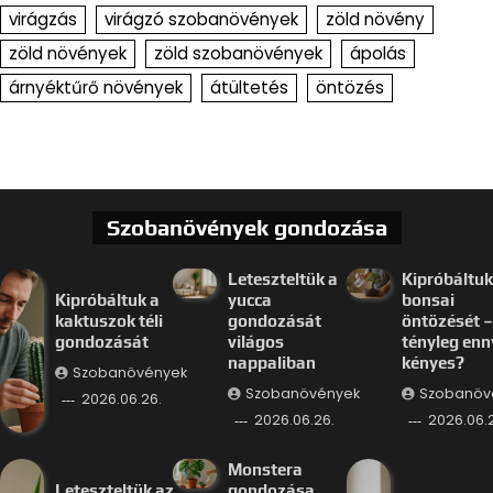
virágzás
virágzó szobanövények
zöld növény
zöld növények
zöld szobanövények
ápolás
árnyéktűrő növények
átültetés
öntözés
Szobanövények gondozása
Leteszteltük a
Kipróbáltuk
Kipróbáltuk a
yucca
bonsai
kaktuszok téli
gondozását
öntözését –
gondozását
világos
tényleg enn
nappaliban
kényes?
Szobanövények
Szobanövények
Szobanöv
2026.06.26.
2026.06.26.
2026.06.
Monstera
Leteszteltük az
gondozása