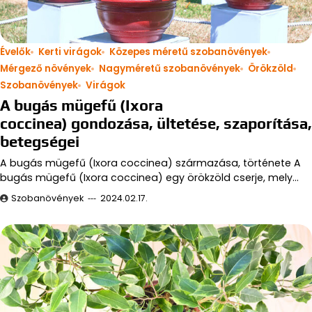
Évelők
Kerti virágok
Közepes méretű szobanövények
Mérgező növények
Nagyméretű szobanövények
Örökzöld
Szobanövények
Virágok
A bugás mügefű (Ixora
coccinea) gondozása, ültetése, szaporítása,
betegségei
A bugás mügefű (Ixora coccinea) származása, története A
bugás mügefű (Ixora coccinea) egy örökzöld cserje, mely…
Szobanövények
2024.02.17.