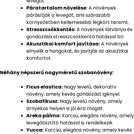
levegőt.
Páratartalom növelése:
A növények
párásítják a levegőt, ami szárazabb
környezetben kellemesebb légkört teremt.
Stresszcsökkentés:
A növények látványa és
gondozása stresszcsökkentő hatással bír.
Akusztikai komfort javítása:
A növények
elnyelik a hangokat, és javítják az akusztikai
komfortot.
Néhány népszerű nagyméretű szobanövény:
Ficus elastica:
Nagy levelű, dekoratív
növény, amely kevés gondozást igényel.
Szobafikusz:
Nagy levelű növény, amely
árnyékos helyen is jól érzi magát.
Areka pálma:
Karcsú, elegáns növény, amely
levegőtisztító hatással is rendelkezik.
Yucca:
Karcsú, elegáns növény, amely kevés