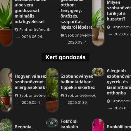
Milyen
aloe vera
otthon:
szobanövé
gondozását
fényigény,
tűrik jól a
minimális
öntözés,
huzatot?
odafigyeléssel
szaporítás
Szobanöv
lépésről lépésre
Szobanövények
2026.02.
Szobanövények
2026.06.24.
2026.03.14.
Kert gondozás
A legjobb
Hogyan válassz
Szobanövények
szobanövé
szobanövényt
balkonládában:
gyerek- és
allergiásoknak?
tippek a sikerhez
kisállatbar
otthonba
Szobanövények
Szobanövények
Szobanöv
2026.02.17.
2026.01.30.
2026.01.16
Fokföldi
Begónia,
kankalin
Bunkóliliom