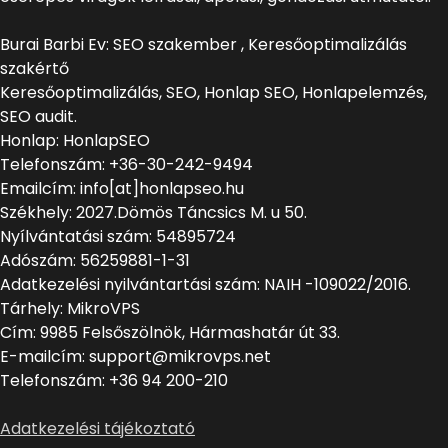
Burai Barbi Ev: SEO szakember , Keresőoptimalizálás
szakértő
Keresőoptimalizálás, SEO, Honlap SEO, Honlapelemzés,
SEO audit.
Honlap: HonlapSEO
Telefonszám: +36-30-242-9494
Emailcím: info[at]honlapseo.hu
Székhely: 2027.Dömös Táncsics M. u 50.
Nyílvántatási szám: 54895724
Adószám: 56259881-1-31
Adatkezelési nyilvántartási szám: NAIH -109022/2016.
Tárhely: MikroVPS
Cím: 9985 Felsőszölnök, Hármashatár út 33.
E-mailcím: support@mikrovps.net
Telefonszám: +36 94 200-210
Adatkezelési tájékoztató