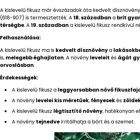
A kislevelű fikusz már évszázadok óta kedvelt dísznövény
(618-907) is termesztették. A
18. században
a
brit gy
térségbe
. A
19. században
a kislevelű fikusz rendkívül 
Felhasználása:
A kislevelű fikusz ma is
kedvelt dísznövény
a
lakásokb
is,
melegebb éghajlaton
. A növény
leveleit
és
ágát
gy
orvoslásban
.
Érdekességek:
A kislevelű fikusz a
leggyorsabban növő fikuszfaj
A növény
levelei
kis méretűek
,
fényesek
és
zölde
A kislevelű fikusz
légtisztító növény
, hatékonyan el
A növény
tejnedve
irritálhatja a bőrt és a szemet.