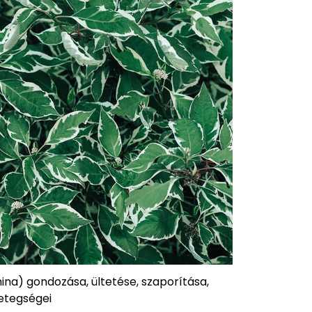
mina) gondozása, ültetése, szaporítása,
etegségei