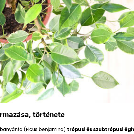
ármazása, története
i banyánfa (Ficus benjamina)
trópusi és szubtrópusi ég