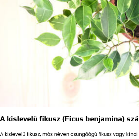
A kislevelű fikusz (Ficus benjamina) sz
A kislevelű fikusz, más néven csüngőágú fikusz vagy kína