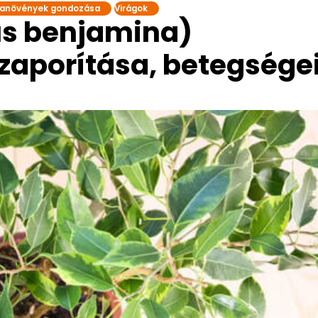
anövények gondozása
Virágok
cus benjamina)
szaporítása, betegsége