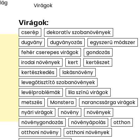
ilág
Virágok
Virágok:
cserép
dekoratív szobanövények
dugvány
dugványozás
egyszerű módszer
fehér cserepes virágok
gondozás
irodai növények
kert
kertészet
kertészkedés
lakásnövény
levegőtisztító szobanövények
levélproblémák
lila színű virágok
metszés
Monstera
narancssárga virágok
nyári virágok
növény
növények
növénygondozás
növényápolás
otthon
otthoni növény
otthoni növények