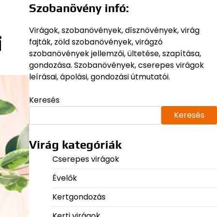
Szobanövény infó:
Virágok, szobanövények, dísznövények, virág
i
fajták, zöld szobanövények, virágzó
szobanövények jellemzői, ültetése, szapítása,
gondozása. Szobanövények, cserepes virágok
leírásai, ápolási, gondozási útmutatói.
Keresés
Keresés
Virág kategóriák
Cserepes virágok
Évelők
Kertgondozás
Kerti virágok