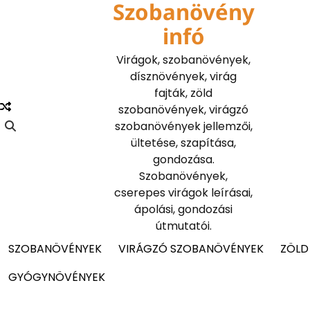
Szobanövény
Skip
to
infó
content
Virágok, szobanövények,
dísznövények, virág
fajták, zöld
szobanövények, virágzó
szobanövények jellemzői,
ültetése, szapítása,
gondozása.
Szobanövények,
cserepes virágok leírásai,
ápolási, gondozási
útmutatói.
SZOBANÖVÉNYEK
VIRÁGZÓ SZOBANÖVÉNYEK
ZÖLD
GYÓGYNÖVÉNYEK