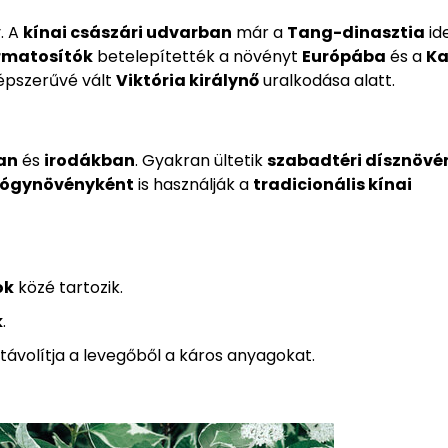
. A
kínai császári udvarban
már a
Tang-dinasztia
id
armatosítók
betelepítették a növényt
Európába
és a
Ka
népszerűvé vált
Viktória királynő
uralkodása alatt.
an
és
irodákban
. Gyakran ültetik
szabadtéri dísznövé
ógynövényként
is használják a
tradicionális kínai
ok
közé tartozik.
k
.
távolítja a levegőből a káros anyagokat.