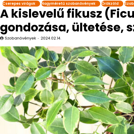
Cserepes virágok
Nagyméretű szobanövények
Örökzöld
Szob
A kislevelű fikusz (Fi
gondozása, ültetése, 
Szobanövények
2024.02.14.