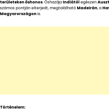
területeken őshonos
. Őshazája
Indiától
egészen
Auszt
számos pontján elterjedt, megtalálható
Madeirán
, a
Ha
Magyarországon
is.
Történelem: