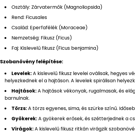
Osztály: Zárvatermők (Magnoliopsida)
Rend: Ficusales
Család: Eperfafélék (Moraceae)
Nemzetség: Fikusz (Ficus)
Faj: Kislevelű fikusz (Ficus benjamina)
Szobanövény felépítése:
Levelek:
A kislevelű fikusz levelei oválisak, hegyes v
helyezkednek el a hajtáson. A levelek spirálisan helyez
Hajtások:
A hajtások vékonyak, rugalmasak, és elág
barnulnak.
Törzs:
A törzs egyenes, sima, és szürke színű. Idős
Gyökerek:
A gyökerek erősek, és szétterjednek a c
Virágok:
A kislevelű fikusz ritkán virágzik szobanö