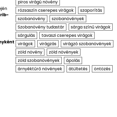
piros virágú növény
ején
rózsaszín cserepes virágok
szaporítás
rib-
szobanövény
szobanövények
Szobanövény tudastár
sárga színű virágok
sárgulás
tavaszi cserepes virágok
nyként
virágok
virágzás
virágzó szobanövények
zöld növény
zöld növények
zöld szobanövények
ápolás
árnyéktűrő növények
átültetés
öntözés