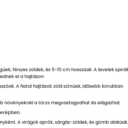
égűek, fényes zöldek, és 5-10 cm hosszúak. A levelek spirál
kednek el a hajtáson.
azóak. A fiatal hajtások zöld színűek, idősebb korukban
ebb növényeknél a törzs megvastagodhat és elágazhat.
serépben.
vényként. A virágok aprók, sárgás-zöldek, és gömb alakúak