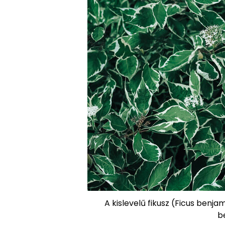
A kislevelű fikusz (Ficus benja
b