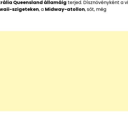
rália Queensland államáig
terjed. Dísznövényként a v
waii-szigeteken
, a
Midway-atollon
, sőt, még