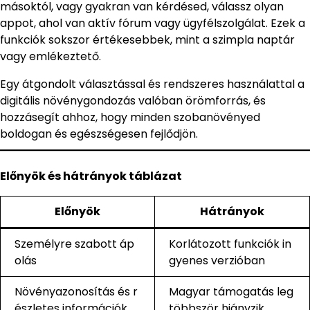
másoktól, vagy gyakran van kérdésed, válassz olyan
appot, ahol van aktív fórum vagy ügyfélszolgálat. Ezek a
funkciók sokszor értékesebbek, mint a szimpla naptár
vagy emlékeztető.
Egy átgondolt választással és rendszeres használattal a
digitális növénygondozás valóban örömforrás, és
hozzásegít ahhoz, hogy minden szobanövényed
boldogan és egészségesen fejlődjön.
Előnyök és hátrányok táblázat
Előnyök
Hátrányok
Személyre szabott áp
Korlátozott funkciók in
olás
gyenes verzióban
Növényazonosítás és r
Magyar támogatás leg
észletes információk
többször hiányzik