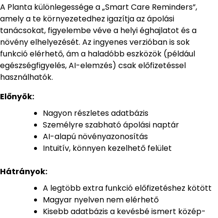
A Planta különlegessége a „Smart Care Reminders”,
amely a te környezetedhez igazítja az ápolási
tanácsokat, figyelembe véve a helyi éghajlatot és a
növény elhelyezését. Az ingyenes verzióban is sok
funkció elérhető, ám a haladóbb eszközök (például
egészségfigyelés, AI-elemzés) csak előfizetéssel
használhatók.
Előnyök:
Nagyon részletes adatbázis
Személyre szabható ápolási naptár
AI-alapú növényazonosítás
Intuitív, könnyen kezelhető felület
Hátrányok:
A legtöbb extra funkció előfizetéshez kötött
Magyar nyelven nem elérhető
Kisebb adatbázis a kevésbé ismert közép-