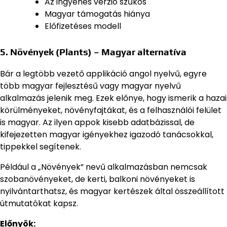
Az ingyenes verzió szűkös
Magyar támogatás hiánya
Előfizetéses modell
5. Növények (Plants) – Magyar alternatíva
Bár a legtöbb vezető applikáció angol nyelvű, egyre
több magyar fejlesztésű vagy magyar nyelvű
alkalmazás jelenik meg. Ezek előnye, hogy ismerik a hazai
körülményeket, növényfajtákat, és a felhasználói felület
is magyar. Az ilyen appok kisebb adatbázissal, de
kifejezetten magyar igényekhez igazodó tanácsokkal,
tippekkel segítenek.
Például a „Növények” nevű alkalmazásban nemcsak
szobanövényeket, de kerti, balkoni növényeket is
nyilvántarthatsz, és magyar kertészek által összeállított
útmutatókat kapsz.
Előnyök: