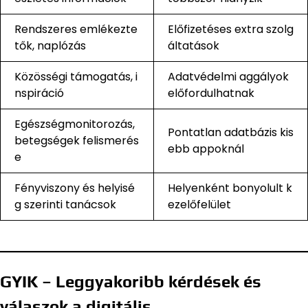
Rendszeres emlékezte
Előfizetéses extra szolg
tők, naplózás
áltatások
Közösségi támogatás, i
Adatvédelmi aggályok
nspiráció
előfordulhatnak
Egészségmonitorozás,
Pontatlan adatbázis kis
betegségek felismerés
ebb appoknál
e
Fényviszony és helyisé
Helyenként bonyolult k
g szerinti tanácsok
ezelőfelület
GYIK – Leggyakoribb kérdések és
válaszok a digitális