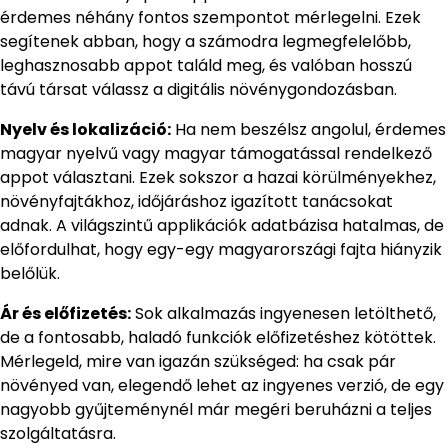
érdemes néhány fontos szempontot mérlegelni. Ezek
segítenek abban, hogy a számodra legmegfelelőbb,
leghasznosabb appot találd meg, és valóban hosszú
távú társat válassz a digitális növénygondozásban.
Nyelv és lokalizáció:
Ha nem beszélsz angolul, érdemes
magyar nyelvű vagy magyar támogatással rendelkező
appot választani. Ezek sokszor a hazai körülményekhez,
növényfajtákhoz, időjáráshoz igazított tanácsokat
adnak. A világszintű applikációk adatbázisa hatalmas, de
előfordulhat, hogy egy-egy magyarországi fajta hiányzik
belőlük.
Ár és előfizetés:
Sok alkalmazás ingyenesen letölthető,
de a fontosabb, haladó funkciók előfizetéshez kötöttek.
Mérlegeld, mire van igazán szükséged: ha csak pár
növényed van, elegendő lehet az ingyenes verzió, de egy
nagyobb gyűjteménynél már megéri beruházni a teljes
szolgáltatásra.