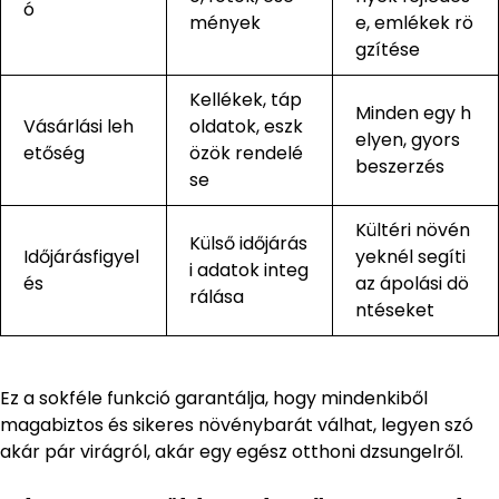
ó
mények
e, emlékek rö
gzítése
Kellékek, táp
Minden egy h
Vásárlási leh
oldatok, eszk
elyen, gyors
etőség
özök rendelé
beszerzés
se
Kültéri növén
Külső időjárás
Időjárásfigyel
yeknél segíti
i adatok integ
és
az ápolási dö
rálása
ntéseket
Ez a sokféle funkció garantálja, hogy mindenkiből
magabiztos és sikeres növénybarát válhat, legyen szó
akár pár virágról, akár egy egész otthoni dzsungelről.