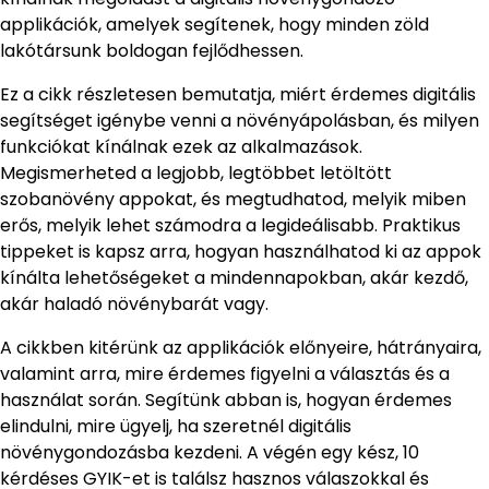
applikációk, amelyek segítenek, hogy minden zöld
lakótársunk boldogan fejlődhessen.
Ez a cikk részletesen bemutatja, miért érdemes digitális
segítséget igénybe venni a növényápolásban, és milyen
funkciókat kínálnak ezek az alkalmazások.
Megismerheted a legjobb, legtöbbet letöltött
szobanövény appokat, és megtudhatod, melyik miben
erős, melyik lehet számodra a legideálisabb. Praktikus
tippeket is kapsz arra, hogyan használhatod ki az appok
kínálta lehetőségeket a mindennapokban, akár kezdő,
akár haladó növénybarát vagy.
A cikkben kitérünk az applikációk előnyeire, hátrányaira,
valamint arra, mire érdemes figyelni a választás és a
használat során. Segítünk abban is, hogyan érdemes
elindulni, mire ügyelj, ha szeretnél digitális
növénygondozásba kezdeni. A végén egy kész, 10
kérdéses GYIK-et is találsz hasznos válaszokkal és