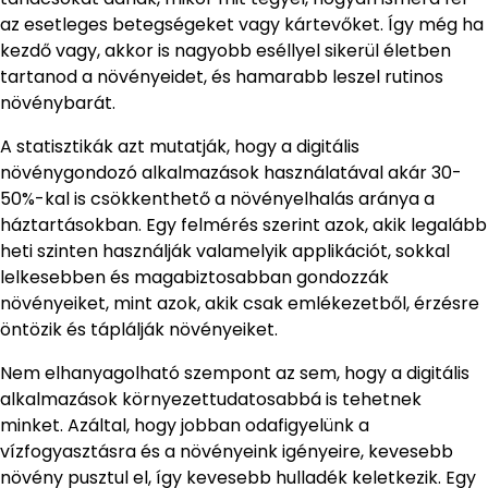
az esetleges betegségeket vagy kártevőket. Így még ha
kezdő vagy, akkor is nagyobb eséllyel sikerül életben
tartanod a növényeidet, és hamarabb leszel rutinos
növénybarát.
A statisztikák azt mutatják, hogy a digitális
növénygondozó alkalmazások használatával akár 30-
50%-kal is csökkenthető a növényelhalás aránya a
háztartásokban. Egy felmérés szerint azok, akik legalább
heti szinten használják valamelyik applikációt, sokkal
lelkesebben és magabiztosabban gondozzák
növényeiket, mint azok, akik csak emlékezetből, érzésre
öntözik és táplálják növényeiket.
Nem elhanyagolható szempont az sem, hogy a digitális
alkalmazások környezettudatosabbá is tehetnek
minket. Azáltal, hogy jobban odafigyelünk a
vízfogyasztásra és a növényeink igényeire, kevesebb
növény pusztul el, így kevesebb hulladék keletkezik. Egy