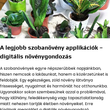
A legjobb szobanövény applikációk –
digitális növénygondozás
A szobanövények egyre népszerűbbek napjainkban,
hiszen nemcsak a lakásunkat, hanem a közérzetünket is
feldobják. Egy egészséges, zöld növény látványa
frissességet, nyugalmat és harmóniát hoz otthonunkba.
Ugyanakkor sokan szembesülnek azzal a problémával,
hogy időhiány, feledékenység vagy tapasztalatlanság
miatt nehezen tartják életben növényeiket. Erre
kínálnak megoldást a digitális növénygondozó