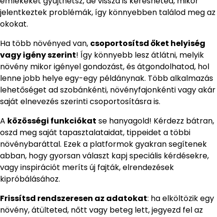
emlékeket gyűjthetsz, de vissza is keresheted, mikor
jelentkeztek problémák, így könnyebben találod meg az
okokat.
Ha több növényed van,
csoportosítsd őket helyiség
vagy igény szerint
! Így könnyebb lesz átlátni, melyik
növény mikor igényel gondozást, és átgondolhatod, hol
lenne jobb helye egy-egy példánynak. Több alkalmazás
lehetőséget ad szobánkénti, növényfajonkénti vagy akár
saját elnevezés szerinti csoportosításra is.
A
közösségi funkciókat
se hanyagold! Kérdezz bátran,
oszd meg saját tapasztalataidat, tippeidet a többi
növénybaráttal. Ezek a platformok gyakran segítenek
abban, hogy gyorsan választ kapj speciális kérdésekre,
vagy inspirációt meríts új fajták, elrendezések
kipróbálásához.
Frissítsd rendszeresen az adatokat
: ha elköltözik egy
növény, átülteted, nőtt vagy beteg lett, jegyezd fel az