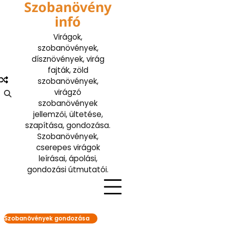
Szobanövény
Skip
to
infó
content
Virágok,
szobanövények,
dísznövények, virág
fajták, zöld
szobanövények,
virágzó
szobanövények
jellemzői, ültetése,
szapítása, gondozása.
Szobanövények,
cserepes virágok
leírásai, ápolási,
gondozási útmutatói.
Szobanövények gondozása