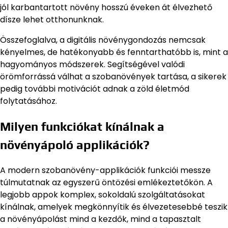
jól karbantartott növény hosszú éveken át élvezhető
dísze lehet otthonunknak.
Összefoglalva, a digitális növénygondozás nemcsak
kényelmes, de hatékonyabb és fenntarthatóbb is, mint a
hagyományos módszerek. Segítségével valódi
örömforrássá válhat a szobanövények tartása, a sikerek
pedig további motivációt adnak a zöld életmód
folytatásához.
Milyen funkciókat kínálnak a
növényápoló applikációk?
A modern szobanövény-applikációk funkciói messze
túlmutatnak az egyszerű öntözési emlékeztetőkön. A
legjobb appok komplex, sokoldalú szolgáltatásokat
kínálnak, amelyek megkönnyítik és élvezetesebbé teszik
a növényápolást mind a kezdők, mind a tapasztalt