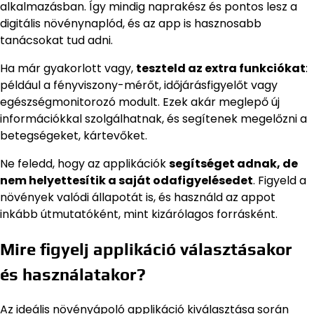
alkalmazásban. Így mindig naprakész és pontos lesz a
digitális növénynaplód, és az app is hasznosabb
tanácsokat tud adni.
Ha már gyakorlott vagy,
teszteld az extra funkciókat
:
például a fényviszony-mérőt, időjárásfigyelőt vagy
egészségmonitorozó modult. Ezek akár meglepő új
információkkal szolgálhatnak, és segítenek megelőzni a
betegségeket, kártevőket.
Ne feledd, hogy az applikációk
segítséget adnak, de
nem helyettesítik a saját odafigyelésedet
. Figyeld a
növények valódi állapotát is, és használd az appot
inkább útmutatóként, mint kizárólagos forrásként.
Mire figyelj applikáció választásakor
és használatakor?
Az ideális növényápoló applikáció kiválasztása során