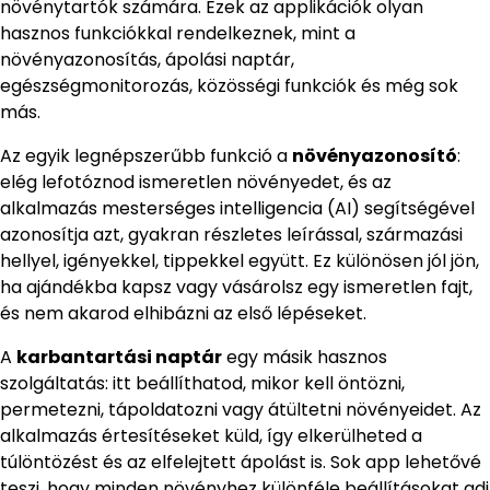
növénytartók számára. Ezek az applikációk olyan
hasznos funkciókkal rendelkeznek, mint a
növényazonosítás, ápolási naptár,
egészségmonitorozás, közösségi funkciók és még sok
más.
Az egyik legnépszerűbb funkció a
növényazonosító
:
elég lefotóznod ismeretlen növényedet, és az
alkalmazás mesterséges intelligencia (AI) segítségével
azonosítja azt, gyakran részletes leírással, származási
hellyel, igényekkel, tippekkel együtt. Ez különösen jól jön,
ha ajándékba kapsz vagy vásárolsz egy ismeretlen fajt,
és nem akarod elhibázni az első lépéseket.
A
karbantartási naptár
egy másik hasznos
szolgáltatás: itt beállíthatod, mikor kell öntözni,
permetezni, tápoldatozni vagy átültetni növényeidet. Az
alkalmazás értesítéseket küld, így elkerülheted a
túlöntözést és az elfelejtett ápolást is. Sok app lehetővé
teszi, hogy minden növényhez különféle beállításokat adj