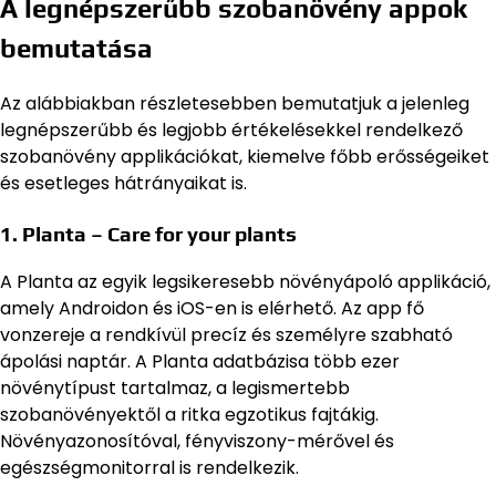
A legnépszerűbb szobanövény appok
bemutatása
Az alábbiakban részletesebben bemutatjuk a jelenleg
legnépszerűbb és legjobb értékelésekkel rendelkező
szobanövény applikációkat, kiemelve főbb erősségeiket
és esetleges hátrányaikat is.
1. Planta – Care for your plants
A Planta az egyik legsikeresebb növényápoló applikáció,
amely Androidon és iOS-en is elérhető. Az app fő
vonzereje a rendkívül precíz és személyre szabható
ápolási naptár. A Planta adatbázisa több ezer
növénytípust tartalmaz, a legismertebb
szobanövényektől a ritka egzotikus fajtákig.
Növényazonosítóval, fényviszony-mérővel és
egészségmonitorral is rendelkezik.