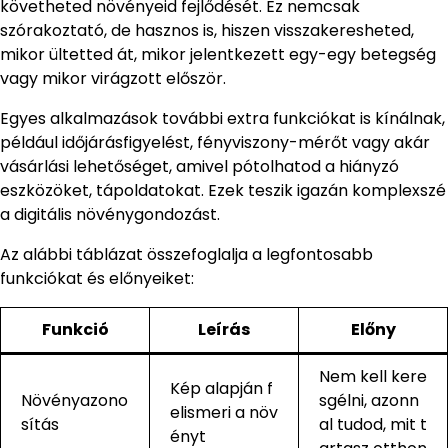
követheted növényeid fejlődését. Ez nemcsak
szórakoztató, de hasznos is, hiszen visszakeresheted,
mikor ültetted át, mikor jelentkezett egy-egy betegség
vagy mikor virágzott először.
Egyes alkalmazások további extra funkciókat is kínálnak,
például időjárásfigyelést, fényviszony-mérőt vagy akár
vásárlási lehetőséget, amivel pótolhatod a hiányzó
eszközöket, tápoldatokat. Ezek teszik igazán komplexszé
a digitális növénygondozást.
Az alábbi táblázat összefoglalja a legfontosabb
funkciókat és előnyeiket:
Funkció
Leírás
Előny
Nem kell kere
Kép alapján f
Növényazono
sgélni, azonn
elismeri a növ
sítás
al tudod, mit t
ényt