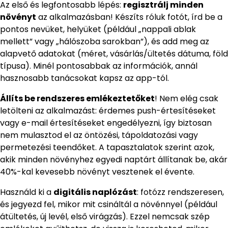
Az első és legfontosabb lépés:
regisztrálj minden
növényt
az alkalmazásban! Készíts róluk fotót, írd be a
pontos nevüket, helyüket (például „nappali ablak
mellett” vagy „hálószoba sarokban”), és add meg az
alapvető adatokat (méret, vásárlás/ültetés dátuma, föld
típusa). Minél pontosabbak az információk, annál
hasznosabb tanácsokat kapsz az app-tól.
Állíts be rendszeres emlékeztetőket
! Nem elég csak
letölteni az alkalmazást: érdemes push-értesítéseket
vagy e-mail értesítéseket engedélyezni, így biztosan
nem mulasztod el az öntözési, tápoldatozási vagy
permetezési teendőket. A tapasztalatok szerint azok,
akik minden növényhez egyedi naptárt állítanak be, akár
40%-kal kevesebb növényt vesztenek el évente.
Használd ki a
digitális naplózást
: fotózz rendszeresen,
és jegyezd fel, mikor mit csináltál a növénnyel (például
átültetés, új levél, első virágzás). Ezzel nemcsak szép