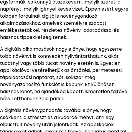
egyformák, és könnyű összekeverni, melyik szereti a
napfényt, melyik igényel kevés vizet. Éppen ezért egyre
többen fordulnak digitális növénygondozó
alkalmazásokhoz, amelyek személyre szabott
emlékeztetőkkel, részletes növény-adatbázissal és
hasznos tippekkel segítenek.
A digitális alkalmazások nagy előnye, hogy egyszerre
több növényt is könnyedén nyilvántarthatunk, akár
tucatnyi vagy több tucat növény esetén is. Egyetlen
applikációval vezérelhetjük az öntözési, permetezési,
tápoldatozási naptárat, sőt, sokszor még
növényazonosító funkciót is kapunk. Ez különösen
hasznos lehet, ha ajándékba kapott, ismeretlen fajtával
bővül otthonunk zöld parkja.
A digitális növénygondozás további előnye, hogy
csökkenti a stresszt és a kudarcélményt, ami egy
elpusztult növény után jelentkezik. Az applikációk
tanácsokat adnak, mikor mit tegyél, hogyan ismerd fel