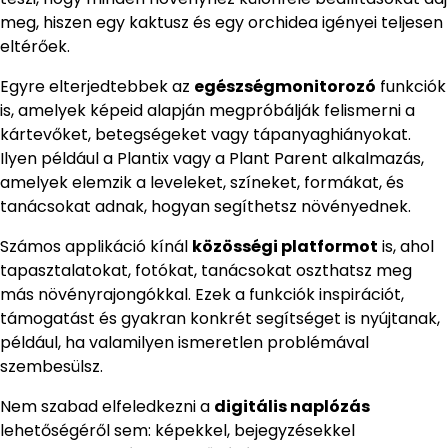
meg, hiszen egy kaktusz és egy orchidea igényei teljesen
eltérőek.
Egyre elterjedtebbek az
egészségmonitorozó
funkciók
is, amelyek képeid alapján megpróbálják felismerni a
kártevőket, betegségeket vagy tápanyaghiányokat.
Ilyen például a Plantix vagy a Plant Parent alkalmazás,
amelyek elemzik a leveleket, színeket, formákat, és
tanácsokat adnak, hogyan segíthetsz növényednek.
Számos applikáció kínál
közösségi platformot
is, ahol
tapasztalatokat, fotókat, tanácsokat oszthatsz meg
más növényrajongókkal. Ezek a funkciók inspirációt,
támogatást és gyakran konkrét segítséget is nyújtanak,
például, ha valamilyen ismeretlen problémával
szembesülsz.
Nem szabad elfeledkezni a
digitális naplózás
lehetőségéről sem: képekkel, bejegyzésekkel