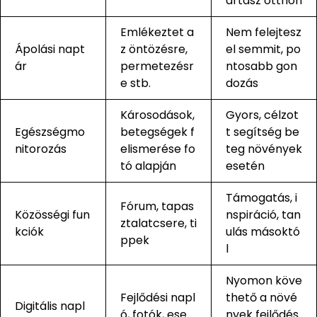
artasz otthon
Emlékeztet a
Nem felejtesz
Ápolási napt
z öntözésre,
el semmit, po
ár
permetezésr
ntosabb gon
e stb.
dozás
Károsodások,
Gyors, célzot
Egészségmo
betegségek f
t segítség be
nitorozás
elismerése fo
teg növények
tó alapján
esetén
Támogatás, i
Fórum, tapas
Közösségi fun
nspiráció, tan
ztalatcsere, ti
kciók
ulás másoktó
ppek
l
Nyomon köve
Fejlődési napl
thető a növé
Digitális napl
ó, fotók, ese
nyek fejlődés