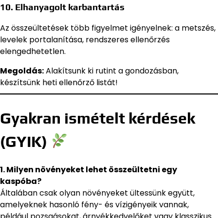
10.
Elhanyagolt karbantartás
Az összeültetések több figyelmet igényelnek: a metszés,
levelek portalanítása, rendszeres ellenőrzés
elengedhetetlen.
Megoldás:
Alakítsunk ki rutint a gondozásban,
készítsünk heti ellenőrző listát!
Gyakran ismételt kérdések
(GYIK)
1. Milyen növényeket lehet összeültetni egy
kaspóba?
Általában csak olyan növényeket ültessünk együtt,
amelyeknek hasonló fény- és vízigényeik vannak,
például pozsgásokat, árnyékkedvelőket vagy klasszikus