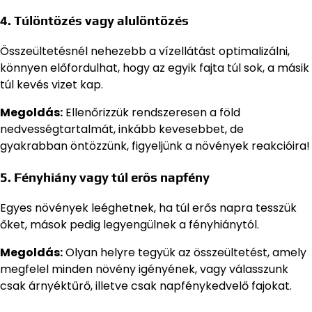
4.
Túlöntözés vagy alulöntözés
Összeültetésnél nehezebb a vízellátást optimalizálni,
könnyen előfordulhat, hogy az egyik fajta túl sok, a másik
túl kevés vizet kap.
Megoldás:
Ellenőrizzük rendszeresen a föld
nedvességtartalmát, inkább kevesebbet, de
gyakrabban öntözzünk, figyeljünk a növények reakcióira!
5.
Fényhiány vagy túl erős napfény
Egyes növények leéghetnek, ha túl erős napra tesszük
őket, mások pedig legyengülnek a fényhiánytól.
Megoldás:
Olyan helyre tegyük az összeültetést, amely
megfelel minden növény igényének, vagy válasszunk
csak árnyéktűrő, illetve csak napfénykedvelő fajokat.