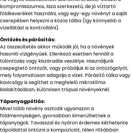
kompromisszumos, laza szerkezetű, de jó víztartó
földkeveréket használni, vagy egy-egy növényt a saját
cserepében helyezni a közös tálba (így könnyebb a
vízellátást is kontrollálni).
Öntözés és párásítás:
Az összeültetés akkor működik jól, ha a növények
hasonló vízigényűek. Ellenkező esetben fennáll a
túlöntözés vagy kiszáradás veszélye. Használjunk
csepegtető öntözőt, vagy próbáljuk ki az öntözőgolyót,
mely folyamatosan adagolja a vizet. Párásító tálka vagy
kavicságy is segíthet a megfelelő mikroklíma
kialakításában, különösen trópusi növényeknél.
Tápanyagpótlás:
Mivel több növény osztozik ugyanazon a
földmennyiségen, gyorsabban kimerülhetnek a
tápanyagok. Tavasszal és nyáron érdemes kéthetente
tápoldattal öntözni a kompozíciót, télen ritkábban