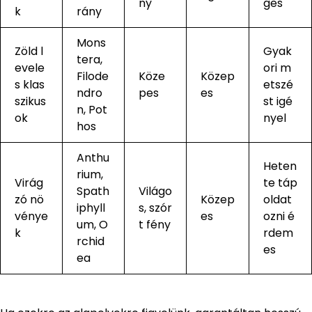
ny
ges
k
rány
Mons
Zöld l
Gyak
tera,
evele
ori m
Filode
Köze
Közep
s klas
etszé
ndro
pes
es
szikus
st igé
n, Pot
ok
nyel
hos
Anthu
Heten
rium,
Virág
te táp
Spath
Világo
zó nö
Közep
oldat
iphyll
s, szór
vénye
es
ozni é
um, O
t fény
k
rdem
rchid
es
ea