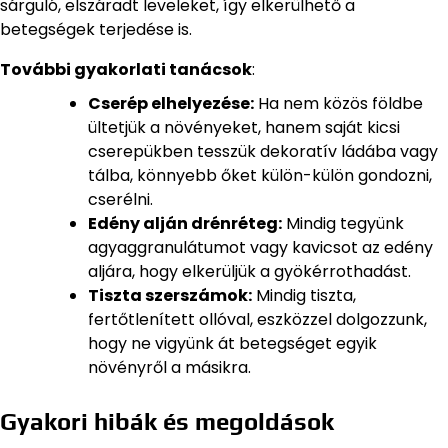
sárguló, elszáradt leveleket, így elkerülhető a
betegségek terjedése is.
További gyakorlati tanácsok
:
Cserép elhelyezése:
Ha nem közös földbe
ültetjük a növényeket, hanem saját kicsi
cserepükben tesszük dekoratív ládába vagy
tálba, könnyebb őket külön-külön gondozni,
cserélni.
Edény alján drénréteg:
Mindig tegyünk
agyaggranulátumot vagy kavicsot az edény
aljára, hogy elkerüljük a gyökérrothadást.
Tiszta szerszámok:
Mindig tiszta,
fertőtlenített ollóval, eszközzel dolgozzunk,
hogy ne vigyünk át betegséget egyik
növényről a másikra.
Gyakori hibák és megoldások