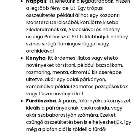
Nappali
: Itt lehetünk a legbátrabbak, hiszen
a legtöbb fény ide jut. Egy trópusi
összeültetés például állhat egy központi
Monstera Deliciosából, körülötte kisebb
Filodendronokkal, Alocasiával és néhány
csüngő Pothosszal. Ezt feldobhatjuk néhány
színes virágú flamingóvirággal vagy
orchideával.
Konyha
: Itt érdemes illatos vagy ehető
növényeket társítani, például bazsalikom,
rozmaring, menta, citromfű kis cserépbe
ültetve, akár egy ablakpárkányon,
kombinálva például zamatos pozsgásokkak
vagy fűszernövényekkel.
Fürdőszoba
: A párás, félárnyékos környezet
ideális a páfrányoknak, csokrosinda, vagy
akár szobaborostyán számára. Ezeket
csüngő összeültetésben is elhelyezhetjük, így
még a plafon alól is zöldell a fürdő!