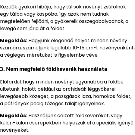
Kezdők gyakori hibája, hogy túl sok növényt zsúfolnak
egy tálba vagy kaspóba, így azok nem tudnak
megfelelően fejlődni, a gyökereik összegabalyodnak, a
levegő sem járja át a földet.
Megoldás:
Hagyjunk elegendő helyet minden növény
számára, számoljunk legalább 10-15 cm-t növényenként,
a végleges méretüket is figyelembe véve.
3.
Nem megfelelő földkeverék használata
Előfordul, hogy minden növényt ugyanabba a földbe
ültetünk, holott például az orchideák léggyökerei
levegősebb közeget, a pozsgások laza, homokos földet,
a páfrányok pedig tőzeges talajt igényelnek.
Megoldás:
Használjunk célzott földkeveréket, vagy
külön-külön cserepekben helyezzük el a speciális igényű
növényeket.