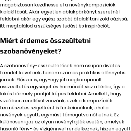
magabiztosan kezdhesse el a növénykompozíciók
kialakítását. Akár egyetlen ablakpárkányt szeretnél
feldobni, akár egy egész szobát átalakítani zöld oázissá,
itt megtalálod a szükséges tudást és inspirációt.
Miért érdemes összeültetni
szobanövényeket?
A szobanövény-összeültetések nem csupán divatos
trendet követnek, hanem számos praktikus előnnyel is
járnak. Először is, egy-egy jól megkomponált
összeültetés egységet és harmóniát visz a térbe, így a
lakás bármely pontját képes feldobni. Amellett, hogy
vizuálisan rendkívül vonzóak, ezek a kompozíciók
természetes szigetként is funkcionálnak, ahol a
növények együtt, egymást támogatva nőhetnek. Ez
különösen igaz az olyan növényfajták esetén, amelyek
hasonló fény- és vízigénnyel rendelkeznek, hiszen együtt