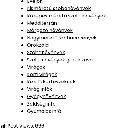
Évelők
Kisméretű szobanövények
Közepes méretű szobanövények
Medditerrán
Mérgező növények
Nagyméretű szobanövények
Örökzöld
Szobanövények
Szobanövények gondozása
Virágok
Kerti virágok
Kezdő kertészeknek
Virág infók
Gyógynövények
Zöldség infó
Gyümölcs infó
Post Views:
666