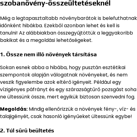
szobanövény-összeültetéseknél
Még a legtapasztaltabb növénybarátok is belefuthatnak
időnként hibákba. Ezekből azonban lehet és kell is
tanulni! Az alábbiakban összegyűjtöttük a leggyakoribb
bakikat és a megoldási lehetőségeket.
1.
Össze nem illő növények társítása
Sokan esnek abba a hibába, hogy pusztán esztétikai
szempontok alapján válogatnak növényeket, és nem
veszik figyelembe azok eltérő igényeit. Például egy
vízigényes páfrányt és egy szárazságtűrő pozsgást soha
ne ültessünk össze, mert egyikük biztosan szenvedni fog.
Megoldás:
Mindig ellenőrizzük a növények fény-, víz- és
talajigényét, csak hasonló igényűeket ültessünk egybe!
2.
Túl sűrű beültetés