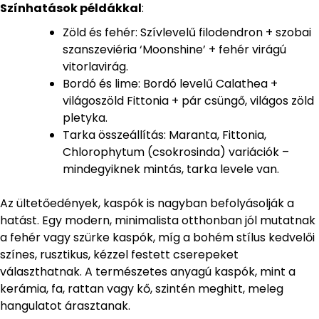
Színhatások példákkal
:
Zöld és fehér: Szívlevelű filodendron + szobai
szanszeviéria ‘Moonshine’ + fehér virágú
vitorlavirág.
Bordó és lime: Bordó levelű Calathea +
világoszöld Fittonia + pár csüngő, világos zöld
pletyka.
Tarka összeállítás: Maranta, Fittonia,
Chlorophytum (csokrosinda) variációk –
mindegyiknek mintás, tarka levele van.
Az ültetőedények, kaspók is nagyban befolyásolják a
hatást. Egy modern, minimalista otthonban jól mutatnak
a fehér vagy szürke kaspók, míg a bohém stílus kedvelői
színes, rusztikus, kézzel festett cserepeket
választhatnak. A természetes anyagú kaspók, mint a
kerámia, fa, rattan vagy kő, szintén meghitt, meleg
hangulatot árasztanak.