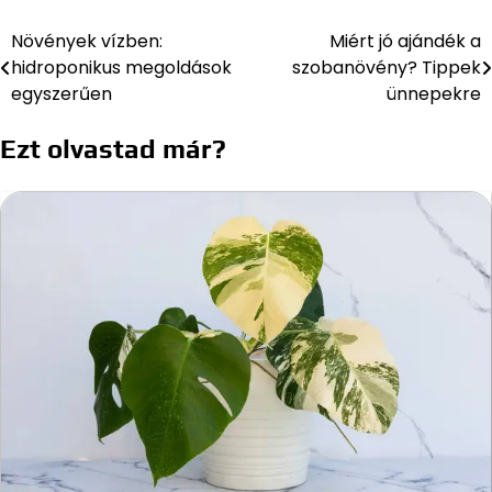
Növények vízben:
Miért jó ajándék a
Bejegyzés
hidroponikus megoldások
szobanövény? Tippek
navigáció
egyszerűen
ünnepekre
Ezt olvastad már?