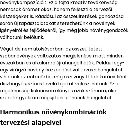
növénykompozícióit. Ez a fajta kreatív tevékenység
nemcsak örömet okoz, hanem fejleszti a tervezői
készségeket is. Ráadásul az összeültetések gondozása
során új tapasztalatokat szerezhetünk a növények
igényeiről és fejlődéséről, így még jobb növénygondozók
válhatunk belőlünk.
Végül, de nem utolsósorban: az összeültetett
szobanövények változatos megjelenése miatt minden
évszakban és alkalomra újrahangolhatók. Például egy-
egy virágzó növény hozzáadásával tavaszi hangulatot
vihetünk az enteriőrbe, míg őszi vagy téli dekorációként
díszbogyós, színes levelű fajokat választhatunk. Ez a
rugalmasság különösen előnyös azok számára, akik
szeretik gyakran megújítani otthonuk hangulatát.
Harmonikus növénykombinációk
tervezési alapelvei