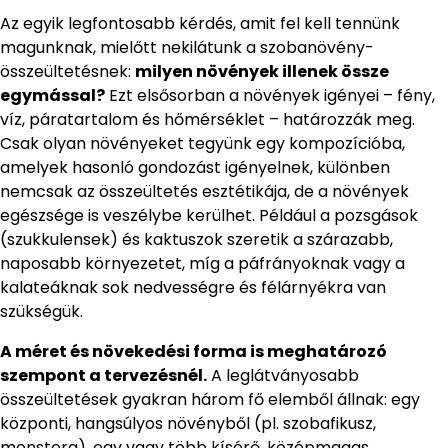
Az egyik legfontosabb kérdés, amit fel kell tennünk
magunknak, mielőtt nekilátunk a szobanövény-
összeültetésnek:
milyen növények illenek össze
egymással?
Ezt elsősorban a növények igényei – fény,
víz, páratartalom és hőmérséklet – határozzák meg.
Csak olyan növényeket tegyünk egy kompozícióba,
amelyek hasonló gondozást igényelnek, különben
nemcsak az összeültetés esztétikája, de a növények
egészsége is veszélybe kerülhet. Például a pozsgások
(szukkulensek) és kaktuszok szeretik a szárazabb,
naposabb környezetet, míg a páfrányoknak vagy a
kalateáknak sok nedvességre és félárnyékra van
szükségük.
A méret és növekedési forma is meghatározó
szempont a tervezésnél.
A leglátványosabb
összeültetések gyakran három fő elemből állnak: egy
központi, hangsúlyos növényből (pl. szobafikusz,
monstera), egy vagy több kísérő, középmagas