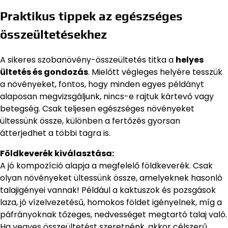
Praktikus tippek az egészséges
összeültetésekhez
A sikeres szobanövény-összeültetés titka a
helyes
ültetés és gondozás
. Mielőtt végleges helyére tesszük
a növényeket, fontos, hogy minden egyes példányt
alaposan megvizsgáljunk, nincs-e rajtuk kártevő vagy
betegség. Csak teljesen egészséges növényeket
ültessünk össze, különben a fertőzés gyorsan
átterjedhet a többi tagra is.
Földkeverék kiválasztása:
A jó kompozíció alapja a megfelelő földkeverék. Csak
olyan növényeket ültessünk össze, amelyeknek hasonló
talajigényei vannak! Például a kaktuszok és pozsgások
laza, jó vízelvezetésű, homokos földet igényelnek, míg a
páfrányoknak tőzeges, nedvességet megtartó talaj való.
Ha vegyes összeültetést szeretnénk, akkor célszerű