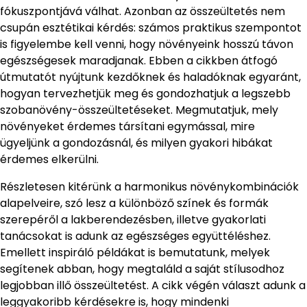
fókuszpontjává válhat. Azonban az összeültetés nem
csupán esztétikai kérdés: számos praktikus szempontot
is figyelembe kell venni, hogy növényeink hosszú távon
egészségesek maradjanak. Ebben a cikkben átfogó
útmutatót nyújtunk kezdőknek és haladóknak egyaránt,
hogyan tervezhetjük meg és gondozhatjuk a legszebb
szobanövény-összeültetéseket. Megmutatjuk, mely
növényeket érdemes társítani egymással, mire
ügyeljünk a gondozásnál, és milyen gyakori hibákat
érdemes elkerülni.
Részletesen kitérünk a harmonikus növénykombinációk
alapelveire, szó lesz a különböző színek és formák
szerepéről a lakberendezésben, illetve gyakorlati
tanácsokat is adunk az egészséges együttéléshez.
Emellett inspiráló példákat is bemutatunk, melyek
segítenek abban, hogy megtaláld a saját stílusodhoz
legjobban illő összeültetést. A cikk végén választ adunk a
leggyakoribb kérdésekre is, hogy mindenki