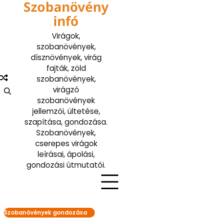
Szobanövény
Skip
to
infó
content
Virágok,
szobanövények,
dísznövények, virág
fajták, zöld
szobanövények,
virágzó
szobanövények
jellemzői, ültetése,
szapítása, gondozása.
Szobanövények,
cserepes virágok
leírásai, ápolási,
gondozási útmutatói.
Szobanövények gondozása