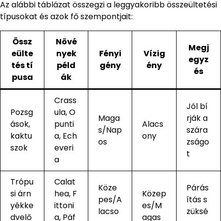
Az alábbi táblázat összegzi a leggyakoribb összeültetési
típusokat és azok fő szempontjait:
Össz
Növé
Megj
eülte
nyek
Fényi
Vízig
egyz
tés tí
péld
gény
ény
és
pusa
ák
Crass
Jól bí
Pozsg
ula, O
Maga
rják a
ások,
punti
Alacs
s/Nap
szára
kaktu
a, Ech
ony
os
zságo
szok
everi
t
a
Trópu
Calat
Köze
Párás
si árn
hea, F
Közep
pes/A
ítás s
yékke
ittoni
es/M
lacso
züksé
dvelő
a, Páf
agas