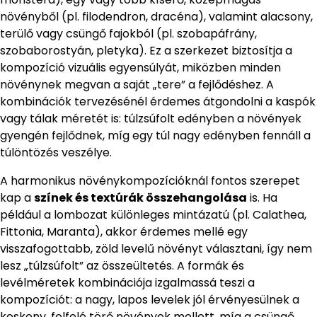
növényből (pl. filodendron, dracéna), valamint alacsony,
terülő vagy csüngő fajokból (pl. szobapáfrány,
szobaborostyán, pletyka). Ez a szerkezet biztosítja a
kompozíció vizuális egyensúlyát, miközben minden
növénynek megvan a saját „tere” a fejlődéshez. A
kombinációk tervezésénél érdemes átgondolni a kaspók
vagy tálak méretét is: túlzsúfolt edényben a növények
gyengén fejlődnek, míg egy túl nagy edényben fennáll a
túlöntözés veszélye.
A harmonikus növénykompozícióknál fontos szerepet
kap a
színek és textúrák összehangolása
is. Ha
például a lombozat különleges mintázatú (pl. Calathea,
Fittonia, Maranta), akkor érdemes mellé egy
visszafogottabb, zöld levelű növényt választani, így nem
lesz „túlzsúfolt” az összeültetés. A formák és
levélméretek kombinációja izgalmassá teszi a
kompozíciót: a nagy, lapos levelek jól érvényesülnek a
keskeny, felfelé törő növények mellett, míg a csüngő