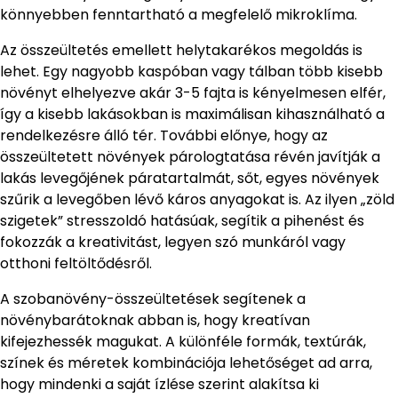
könnyebben fenntartható a megfelelő mikroklíma.
Az összeültetés emellett helytakarékos megoldás is
lehet. Egy nagyobb kaspóban vagy tálban több kisebb
növényt elhelyezve akár 3-5 fajta is kényelmesen elfér,
így a kisebb lakásokban is maximálisan kihasználható a
rendelkezésre álló tér. További előnye, hogy az
összeültetett növények párologtatása révén javítják a
lakás levegőjének páratartalmát, sőt, egyes növények
szűrik a levegőben lévő káros anyagokat is. Az ilyen „zöld
szigetek” stresszoldó hatásúak, segítik a pihenést és
fokozzák a kreativitást, legyen szó munkáról vagy
otthoni feltöltődésről.
A szobanövény-összeültetések segítenek a
növénybarátoknak abban is, hogy kreatívan
kifejezhessék magukat. A különféle formák, textúrák,
színek és méretek kombinációja lehetőséget ad arra,
hogy mindenki a saját ízlése szerint alakítsa ki