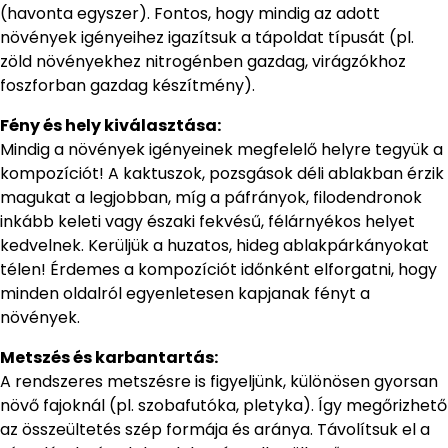
(havonta egyszer). Fontos, hogy mindig az adott
növények igényeihez igazítsuk a tápoldat típusát (pl.
zöld növényekhez nitrogénben gazdag, virágzókhoz
foszforban gazdag készítmény).
Fény és hely kiválasztása:
Mindig a növények igényeinek megfelelő helyre tegyük a
kompozíciót! A kaktuszok, pozsgások déli ablakban érzik
magukat a legjobban, míg a páfrányok, filodendronok
inkább keleti vagy északi fekvésű, félárnyékos helyet
kedvelnek. Kerüljük a huzatos, hideg ablakpárkányokat
télen! Érdemes a kompozíciót időnként elforgatni, hogy
minden oldalról egyenletesen kapjanak fényt a
növények.
Metszés és karbantartás:
A rendszeres metszésre is figyeljünk, különösen gyorsan
növő fajoknál (pl. szobafutóka, pletyka). Így megőrizhető
az összeültetés szép formája és aránya. Távolítsuk el a