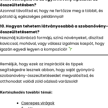
összeültetésben?
Azonnal távolítsd el, hogy ne fertőzze meg a többit, és
pótold új, egészséges példánnyal!
10. Hogyan tehetem látványosabbá a szobanövény-
összeültetésemet?
Használj különböző formájú, színű növényeket, díszítsd
kaviccsal, mohával, vagy válassz izgalmas kaspót, hogy
igazán egyedi legyen a kompozíció!
Reméljük, hogy ezek az inspirációk és tippek
segítségedre lesznek abban, hogy saját gyönyörű
szobanövény-összeültetéseidet megvalósítsd, és
otthonodat valódi zöld oázissá varázsold!
Kertészkedés további témái:
Cserepes virágok