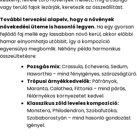
vagy terülő fajok lezárják, keretezik az összeállítást.
További tervezési alapelv, hogy a növények
növekedési üteme is hasonló legyen.
Ha egy gyorsan
fejlődő faj mellé egy lassabban növő kerül, akkor előbbi
hamar elnyomhatja utóbbit, így a kompozíció
egyensúlya megbomlik. Néhány példa harmonikus
összeültetésre:
Pozsgás mix:
Crassula, Echeveria, Sedum,
Haworthia – mind fényigényes, szárazságtűrő.
Trópusi árnyékkedvelők:
Páfrányok,
Maranta, Calathea, Fittonia – mind párás,
félárnyékos környezetet kedvel.
Klasszikus zöld leveles kompozíció:
Monstera, Philodendron, Szobafutóka,
Szobaborostyán – mind hasonló gondozást
igényel.