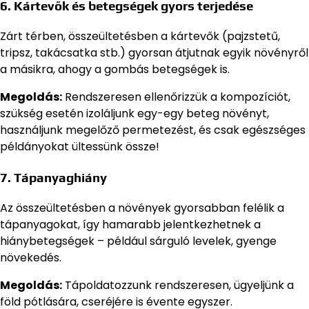
6.
Kártevők és betegségek gyors terjedése
Zárt térben, összeültetésben a kártevők (pajzstetű,
tripsz, takácsatka stb.) gyorsan átjutnak egyik növényről
a másikra, ahogy a gombás betegségek is.
Megoldás:
Rendszeresen ellenőrizzük a kompozíciót,
szükség esetén izoláljunk egy-egy beteg növényt,
használjunk megelőző permetezést, és csak egészséges
példányokat ültessünk össze!
7.
Tápanyaghiány
Az összeültetésben a növények gyorsabban felélik a
tápanyagokat, így hamarabb jelentkezhetnek a
hiánybetegségek – például sárguló levelek, gyenge
növekedés.
Megoldás:
Tápoldatozzunk rendszeresen, ügyeljünk a
föld pótlására, cseréjére is évente egyszer.