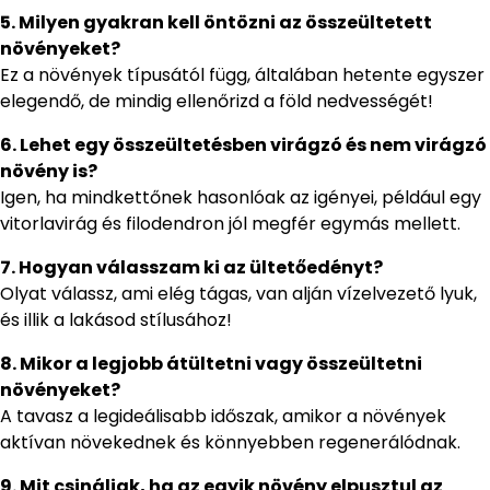
5. Milyen gyakran kell öntözni az összeültetett
növényeket?
Ez a növények típusától függ, általában hetente egyszer
elegendő, de mindig ellenőrizd a föld nedvességét!
6. Lehet egy összeültetésben virágzó és nem virágzó
növény is?
Igen, ha mindkettőnek hasonlóak az igényei, például egy
vitorlavirág és filodendron jól megfér egymás mellett.
7. Hogyan válasszam ki az ültetőedényt?
Olyat válassz, ami elég tágas, van alján vízelvezető lyuk,
és illik a lakásod stílusához!
8. Mikor a legjobb átültetni vagy összeültetni
növényeket?
A tavasz a legideálisabb időszak, amikor a növények
aktívan növekednek és könnyebben regenerálódnak.
9. Mit csináljak, ha az egyik növény elpusztul az