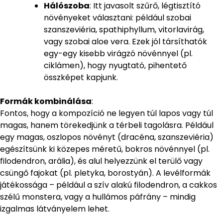
Hálószoba
: Itt javasolt szűrő, légtisztító
növényeket választani: például szobai
szanszeviéria, spathiphyllum, vitorlavirág,
vagy szobai aloe vera. Ezek jól társíthatók
egy-egy kisebb virágzó növénnyel (pl.
ciklámen), hogy nyugtató, pihentető
összképet kapjunk.
Formák kombinálása
:
Fontos, hogy a kompozíció ne legyen túl lapos vagy túl
magas, hanem törekedjünk a térbeli tagolásra. Például
egy magas, oszlopos növényt (dracéna, szanszeviéria)
egészítsünk ki közepes méretű, bokros növénnyel (pl.
filodendron, arália), és alul helyezzünk el terülő vagy
csüngő fajokat (pl. pletyka, borostyán). A levélformák
játékossága – például a szív alakú filodendron, a cakkos
szélű monstera, vagy a hullámos páfrány – mindig
izgalmas látványelem lehet.