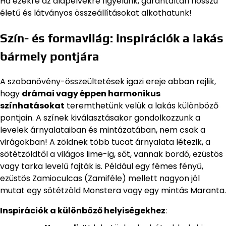
Ha ezekre az alapelvekre figyelünk, garantáltan hosszú
életű és látványos összeállításokat alkothatunk!
Szín- és formavilág: inspirációk a lakás
bármely pontjára
A szobanövény-összeültetések igazi ereje abban rejlik,
hogy
drámai vagy éppen harmonikus
színhatásokat
teremthetünk velük a lakás különböző
pontjain. A színek kiválasztásakor gondolkozzunk a
levelek árnyalataiban és mintázatában, nem csak a
virágokban! A zöldnek több tucat árnyalata létezik, a
sötétzöldtől a világos lime-ig, sőt, vannak bordó, ezüstös
vagy tarka levelű fajták is. Például egy fémes fényű,
ezüstös Zamioculcas (Zamiféle) mellett nagyon jól
mutat egy sötétzöld Monstera vagy egy mintás Maranta.
Inspirációk a különböző helyiségekhez
: