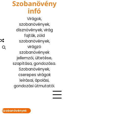
Szobanövény
Skip
to
infó
content
Virágok,
szobanövények,
dísznövények, virág
fajták, zöld
szobanövények,
virágzó
szobanövények
jellemzői, ültetése,
szapítása, gondozása.
Szobanövények,
cserepes virágok
leírásai, ápolási,
gondozási útmutatói.
Szobanövények