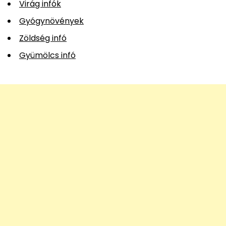
Virág infók
Gyógynövények
Zöldség infó
Gyümölcs infó