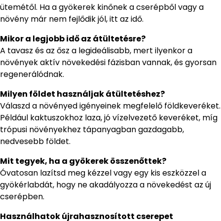
ütemétől. Ha a gyökerek kinőnek a cserépből vagy a
növény már nem fejlődik jól, itt az idő.
Mikor a legjobb idő az átültetésre?
A tavasz és az ősz a legideálisabb, mert ilyenkor a
növények aktív növekedési fázisban vannak, és gyorsan
regenerálódnak.
Milyen földet használjak átültetéshez?
Válaszd a növényed igényeinek megfelelő földkeveréket.
Például kaktuszokhoz laza, jó vízelvezető keveréket, míg
trópusi növényekhez tápanyagban gazdagabb,
nedvesebb földet.
Mit tegyek, ha a gyökerek összenőttek?
Óvatosan lazítsd meg kézzel vagy egy kis eszközzel a
gyökérlabdát, hogy ne akadályozza a növekedést az új
cserépben.
Használhatok újrahasznosított cserepet