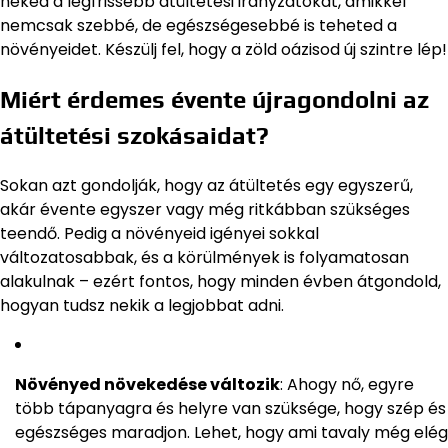
neked a legfrissebb átültetési irányzatokat, amikkel
nemcsak szebbé, de egészségesebbé is teheted a
növényeidet. Készülj fel, hogy a zöld oázisod új szintre lép!
Miért érdemes évente újragondolni az
átültetési szokásaidat?
Sokan azt gondolják, hogy az átültetés egy egyszerű,
akár évente egyszer vagy még ritkábban szükséges
teendő. Pedig a növényeid igényei sokkal
változatosabbak, és a körülmények is folyamatosan
alakulnak – ezért fontos, hogy minden évben átgondold,
hogyan tudsz nekik a legjobbat adni.
Növényed növekedése változik
: Ahogy nő, egyre
több tápanyagra és helyre van szüksége, hogy szép és
egészséges maradjon. Lehet, hogy ami tavaly még elég