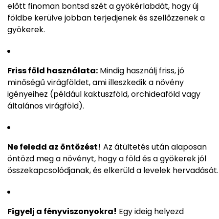
előtt finoman bontsd szét a gyökérlabdát, hogy új
földbe kerülve jobban terjedjenek és szellőzzenek a
gyökerek.
Friss föld használata:
Mindig használj friss, jó
minőségű virágföldet, ami illeszkedik a növény
igényeihez (például kaktuszföld, orchideaföld vagy
általános virágföld).
Ne feledd az öntözést!
Az átültetés után alaposan
öntözd meg a növényt, hogy a föld és a gyökerek jól
összekapcsolódjanak, és elkerüld a levelek hervadását.
Figyelj a fényviszonyokra!
Egy ideig helyezd