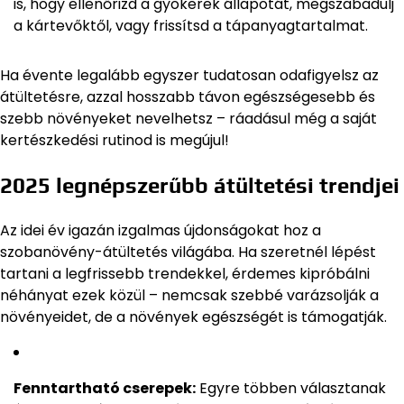
is, hogy ellenőrizd a gyökerek állapotát, megszabadulj
a kártevőktől, vagy frissítsd a tápanyagtartalmat.
Ha évente legalább egyszer tudatosan odafigyelsz az
átültetésre, azzal hosszabb távon egészségesebb és
szebb növényeket nevelhetsz – ráadásul még a saját
kertészkedési rutinod is megújul!
2025 legnépszerűbb átültetési trendjei
Az idei év igazán izgalmas újdonságokat hoz a
szobanövény-átültetés világába. Ha szeretnél lépést
tartani a legfrissebb trendekkel, érdemes kipróbálni
néhányat ezek közül – nemcsak szebbé varázsolják a
növényeidet, de a növények egészségét is támogatják.
Fenntartható cserepek:
Egyre többen választanak