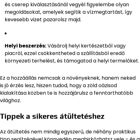
és cserep kiválasztásánál vegyél figyelembe olyan
megoldásokat, amelyek segítik a vízmegtartást, így
kevesebb vizet pazarolsz majd.
Helyi beszerzés:
Vásárolj helyi kertészetből vagy
piacról, ezzel csökkentheted a szállításból eredő
környezeti terhelést, és támogatod a helyi termelőket.
Ez a hozzáállás nemcsak a növényeknek, hanem neked
is jó érzés lesz, hiszen tudod, hogy a zöld oázisod
kialakítása közben te is hozzájárulsz a fenntarthatóbb
világhoz.
Tippek a sikeres átültetéshez
Az átültetés nem mindig egyszerű, de néhány praktikus
tipp segítségével könnyedén megbirkózhatsz vele – és a