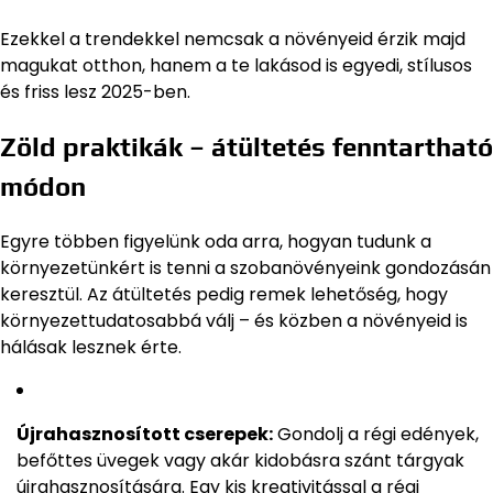
Ezekkel a trendekkel nemcsak a növényeid érzik majd
magukat otthon, hanem a te lakásod is egyedi, stílusos
és friss lesz 2025-ben.
Zöld praktikák – átültetés fenntartható
módon
Egyre többen figyelünk oda arra, hogyan tudunk a
környezetünkért is tenni a szobanövényeink gondozásán
keresztül. Az átültetés pedig remek lehetőség, hogy
környezettudatosabbá válj – és közben a növényeid is
hálásak lesznek érte.
Újrahasznosított cserepek:
Gondolj a régi edények,
befőttes üvegek vagy akár kidobásra szánt tárgyak
újrahasznosítására. Egy kis kreativitással a régi