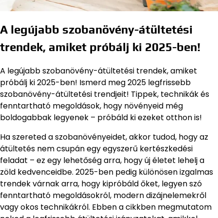
A legújabb szobanövény-átültetési
trendek, amiket próbálj ki 2025-ben!
A legújabb szobanövény-átültetési trendek, amiket
próbálj ki 2025-ben! Ismerd meg 2025 legfrissebb
szobanövény-átültetési trendjeit! Tippek, technikák és
fenntartható megoldások, hogy növényeid még
boldogabbak legyenek – próbáld ki ezeket otthon is!
Ha szereted a szobanövényeidet, akkor tudod, hogy az
átültetés nem csupán egy egyszerű kertészkedési
feladat – ez egy lehetőség arra, hogy új életet lehelj a
zöld kedvenceidbe. 2025-ben pedig különösen izgalmas
trendek várnak arra, hogy kipróbáld őket, legyen szó
fenntartható megoldásokról, modern dizájnelemekről
vagy okos technikákról. Ebben a cikkben megmutatom