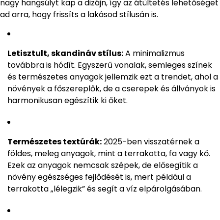
nagy hangsúlyt kap a dizájn, így az átültetés lehetőséget
ad arra, hogy frissíts a lakásod stílusán is.
Letisztult, skandináv stílus:
A minimalizmus
továbbra is hódít. Egyszerű vonalak, semleges színek
és természetes anyagok jellemzik ezt a trendet, ahol a
növények a főszereplők, de a cserepek és állványok is
harmonikusan egészítik ki őket.
Természetes textúrák:
2025-ben visszatérnek a
földes, meleg anyagok, mint a terrakotta, fa vagy kő.
Ezek az anyagok nemcsak szépek, de elősegítik a
növény egészséges fejlődését is, mert például a
terrakotta „lélegzik” és segít a víz elpárolgásában.