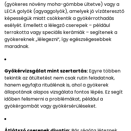
(gyökeres növény moha-gömbbe ültetve) vagy a
LECA golyók (agyaggolyók), amelyek jó vízáteresztő
képességük miatt csökkentik a gyökérrothadás
esélyét. Emellett a lélegző cserepek – például
terrakotta vagy speciális kerámiák – segítenek a
gyökereknek „lélegezni”, így egészségesebbek
maradnak.
Gyökérvizsgálat mint szertartás:
Egyre többen
tekintik az átültetést nem csak rutin feladatnak,
hanem egyfajta rituálénak is, ahol a gyökerek
állapotának alapos vizsgálata fontos lépés. Ez segít
időben felismerni a problémákat, például a
gyökérgombát vagy gyökérsérüléseket.
Átlátszó cserepek divatja:
Bár régóta léteznek,