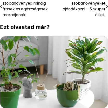
szobanövények mindig
szobanövényeket
navigáció
frissek és egészségesek
ajándékozni – 5 szuper
maradjanak!
ötlet!
Ezt olvastad már?