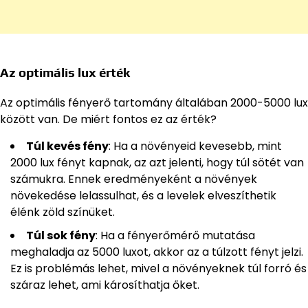
Az optimális lux érték
Az optimális fényerő tartomány általában 2000-5000 lux
között van. De miért fontos ez az érték?
Túl kevés fény
: Ha a növényeid kevesebb, mint
2000 lux fényt kapnak, az azt jelenti, hogy túl sötét van
számukra. Ennek eredményeként a növények
növekedése lelassulhat, és a levelek elveszíthetik
élénk zöld színüket.
Túl sok fény
: Ha a fényerőmérő mutatása
meghaladja az 5000 luxot, akkor az a túlzott fényt jelzi.
Ez is problémás lehet, mivel a növényeknek túl forró és
száraz lehet, ami károsíthatja őket.