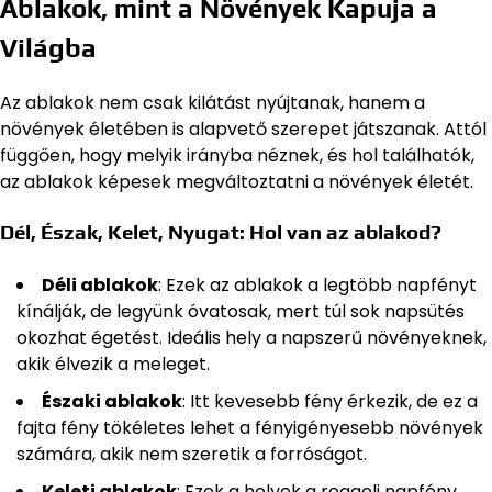
Ablakok, mint a Növények Kapuja a
Világba
Az ablakok nem csak kilátást nyújtanak, hanem a
növények életében is alapvető szerepet játszanak. Attól
függően, hogy melyik irányba néznek, és hol találhatók,
az ablakok képesek megváltoztatni a növények életét.
Dél, Észak, Kelet, Nyugat: Hol van az ablakod?
Déli ablakok
: Ezek az ablakok a legtöbb napfényt
kínálják, de legyünk óvatosak, mert túl sok napsütés
okozhat égetést. Ideális hely a napszerű növényeknek,
akik élvezik a meleget.
Északi ablakok
: Itt kevesebb fény érkezik, de ez a
fajta fény tökéletes lehet a fényigényesebb növények
számára, akik nem szeretik a forróságot.
Keleti ablakok
: Ezek a helyek a reggeli napfény