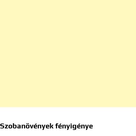
Szobanövények fényigénye