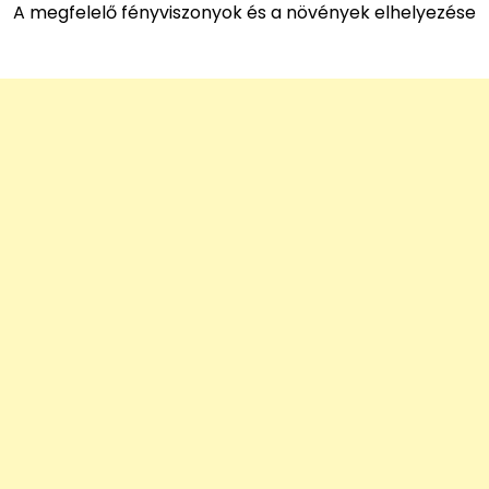
A megfelelő fényviszonyok és a növények elhelyezése