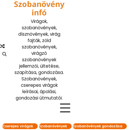
Szobanövény
Skip
to
infó
content
Virágok,
szobanövények,
dísznövények, virág
fajták, zöld
szobanövények,
virágzó
szobanövények
jellemzői, ültetése,
szapítása, gondozása.
Szobanövények,
cserepes virágok
leírásai, ápolási,
gondozási útmutatói.
Cserepes virágok
Szobanövények
Szobanövények gondozása