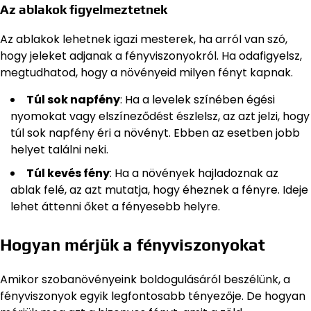
Az ablakok figyelmeztetnek
Az ablakok lehetnek igazi mesterek, ha arról van szó,
hogy jeleket adjanak a fényviszonyokról. Ha odafigyelsz,
megtudhatod, hogy a növényeid milyen fényt kapnak.
Túl sok napfény
: Ha a levelek színében égési
nyomokat vagy elszíneződést észlelsz, az azt jelzi, hogy
túl sok napfény éri a növényt. Ebben az esetben jobb
helyet találni neki.
Túl kevés fény
: Ha a növények hajladoznak az
ablak felé, az azt mutatja, hogy éheznek a fényre. Ideje
lehet áttenni őket a fényesebb helyre.
Hogyan mérjük a fényviszonyokat
Amikor szobanövényeink boldogulásáról beszélünk, a
fényviszonyok egyik legfontosabb tényezője. De hogyan