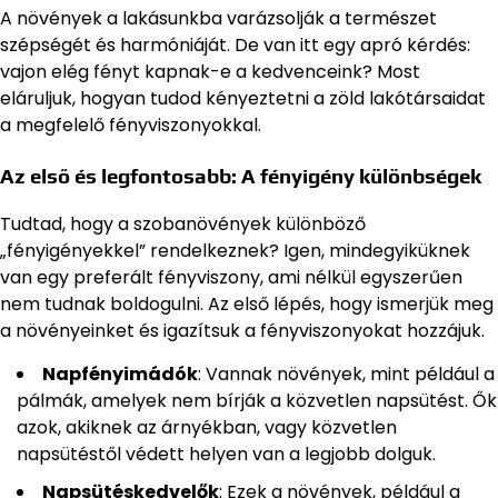
A növények a lakásunkba varázsolják a természet
szépségét és harmóniáját. De van itt egy apró kérdés:
vajon elég fényt kapnak-e a kedvenceink? Most
eláruljuk, hogyan tudod kényeztetni a zöld lakótársaidat
a megfelelő fényviszonyokkal.
Az első és legfontosabb: A fényigény különbségek
Tudtad, hogy a szobanövények különböző
„fényigényekkel” rendelkeznek? Igen, mindegyiküknek
van egy preferált fényviszony, ami nélkül egyszerűen
nem tudnak boldogulni. Az első lépés, hogy ismerjük meg
a növényeinket és igazítsuk a fényviszonyokat hozzájuk.
Napfényimádók
: Vannak növények, mint például a
pálmák, amelyek nem bírják a közvetlen napsütést. Ők
azok, akiknek az árnyékban, vagy közvetlen
napsütéstől védett helyen van a legjobb dolguk.
Napsütéskedvelők
: Ezek a növények, például a