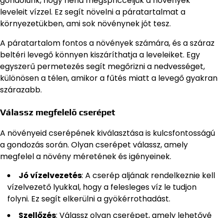
gondolunk, hogy néha megspricceljük a növények
leveleit vízzel. Ez segít növelni a páratartalmat a
környezetükben, ami sok növénynek jót tesz.
A páratartalom fontos a növények számára, és a száraz
beltéri levegő könnyen kiszáríthatja a leveleiket. Egy
egyszerű permetezés segít megőrizni a nedvességet,
különösen a télen, amikor a fűtés miatt a levegő gyakran
szárazabb.
Válassz megfelelő cserépet
A növényeid cserépének kiválasztása is kulcsfontosságú
a gondozás során. Olyan cserépet válassz, amely
megfelel a növény méretének és igényeinek.
Jó vízelvezetés
: A cserép aljának rendelkeznie kell
vízelvezető lyukkal, hogy a felesleges víz le tudjon
folyni. Ez segít elkerülni a gyökérrothadást.
Szellőzés
: Válassz olyan cserépet, amely lehetővé