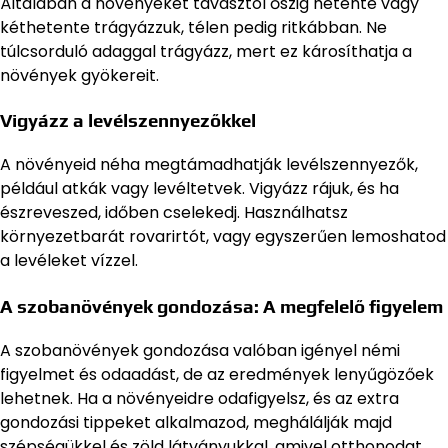
Általában a növényeket tavasztól őszig hetente vagy
kéthetente trágyázzuk, télen pedig ritkábban. Ne
túlcsorduló adaggal trágyázz, mert ez károsíthatja a
növények gyökereit.
Vigyázz a levélszennyezőkkel
A növényeid néha megtámadhatják levélszennyezők,
például atkák vagy levéltetvek. Vigyázz rájuk, és ha
észreveszed, időben cselekedj. Használhatsz
környezetbarát rovarirtót, vagy egyszerűen lemoshatod
a levéleket vízzel.
A szobanövények gondozása: A megfelelő figyelem
A szobanövények gondozása valóban igényel némi
figyelmet és odaadást, de az eredmények lenyűgözőek
lehetnek. Ha a növényeidre odafigyelsz, és az extra
gondozási tippeket alkalmazod, meghálálják majd
szépségükkel és zöld látványukkal, amivel otthonodat