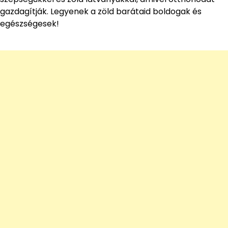
gazdagítják. Legyenek a zöld barátaid boldogak és
egészségesek!