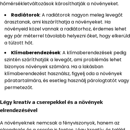
hőmérsékletváltozások károsíthatják a növényeket.
Radiátorok
: A radiátorok nagyon meleg levegőt
árasztanak, ami kiszáríthatja a növényeket. Ha
növényeid közel vannak a radiátorhoz, érdemes lehet
egy pár méterrel távolabb helyezni őket, hogy elkerüld
a túlzott hőt.
Klímaberendezések
: A klímaberendezések pedig
szintén száríthatják a levegőt, ami problémás lehet
bizonyos növények számára. Ha a lakásban
klímaberendezést használsz, figyelj oda a növények
páratartalmára, és esetleg használj párologtatót vagy
permetezőt.
Légy kreatív a cserepekkel és a növények
elrendezésével
A növényeknek nemcsak a fényviszonyok, hanem az
elrendezés és a cserép is fontos. Légy kreatív, és találd