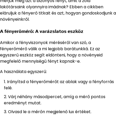
mérjük meg azt a bizonyos fényt, amit a zöld
lakótársaink olyannyira imádnak? Ebben a cikkben
eláruljuk a fényerő titkait és azt, hogyan gondoskodjunk a
növényeinkről.
A fényerőmérő: A varázslatos eszköz
Amikor a fényviszonyok méréséről van szó, a
fényerőmérő válik a mi legjobb barátunkká. Ez az
egyszerű eszköz segít eldönteni, hogy a növényeid
megfelelő mennyiségű fényt kapnak-e.
A használata egyszerű:
Irányítsd a fényerőmérőt az ablak vagy a fényforrás
felé.
Várj néhány másodpercet, amíg a mérő pontos
eredményt mutat.
Olvasd le a mérőn megjelenő lux értéket.