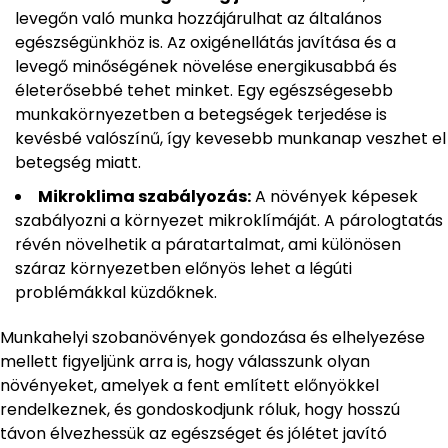
levegőn való munka hozzájárulhat az általános
egészségünkhöz is. Az oxigénellátás javítása és a
levegő minőségének növelése energikusabbá és
életerősebbé tehet minket. Egy egészségesebb
munkakörnyezetben a betegségek terjedése is
kevésbé valószínű, így kevesebb munkanap veszhet el
betegség miatt.
Mikroklima szabályozás:
A növények képesek
szabályozni a környezet mikroklímáját. A párologtatás
révén növelhetik a páratartalmat, ami különösen
száraz környezetben előnyös lehet a légúti
problémákkal küzdőknek.
Munkahelyi szobanövények gondozása és elhelyezése
mellett figyeljünk arra is, hogy válasszunk olyan
növényeket, amelyek a fent említett előnyökkel
rendelkeznek, és gondoskodjunk róluk, hogy hosszú
távon élvezhessük az egészséget és jólétet javító