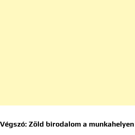
Végszó: Zöld birodalom a munkahelyen