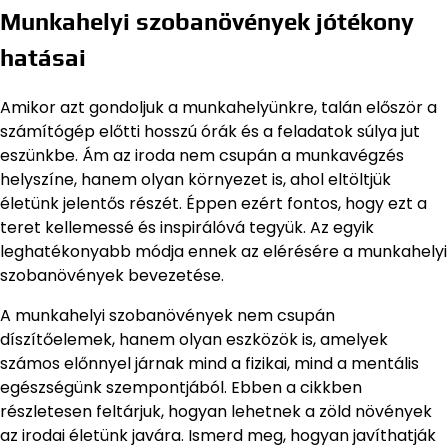
Munkahelyi szobanövények jótékony
hatásai
Amikor azt gondoljuk a munkahelyünkre, talán először a
számítógép előtti hosszú órák és a feladatok súlya jut
eszünkbe. Ám az iroda nem csupán a munkavégzés
helyszíne, hanem olyan környezet is, ahol eltöltjük
életünk jelentős részét. Éppen ezért fontos, hogy ezt a
teret kellemessé és inspirálóvá tegyük. Az egyik
leghatékonyabb módja ennek az elérésére a munkahelyi
szobanövények bevezetése.
A munkahelyi szobanövények nem csupán
díszítőelemek, hanem olyan eszközök is, amelyek
számos előnnyel járnak mind a fizikai, mind a mentális
egészségünk szempontjából. Ebben a cikkben
részletesen feltárjuk, hogyan lehetnek a zöld növények
az irodai életünk javára. Ismerd meg, hogyan javíthatják