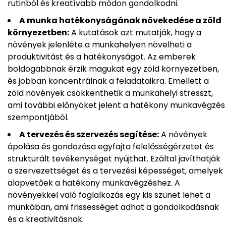
rutinból és kreatívabb módon gondolkodni.
A munka hatékonyságának növekedése a zöld
környezetben:
A kutatások azt mutatják, hogy a
növények jelenléte a munkahelyen növelheti a
produktivitást és a hatékonyságot. Az emberek
boldogabbnak érzik magukat egy zöld környezetben,
és jobban koncentrálnak a feladataikra. Emellett a
zöld növények csökkenthetik a munkahelyi stresszt,
ami további előnyöket jelent a hatékony munkavégzés
szempontjából.
A tervezés és szervezés segítése:
A növények
ápolása és gondozása egyfajta felelősségérzetet és
strukturált tevékenységet nyújthat. Ezáltal javíthatják
a szervezettséget és a tervezési képességet, amelyek
alapvetőek a hatékony munkavégzéshez. A
növényekkel való foglalkozás egy kis szünet lehet a
munkában, ami frissességet adhat a gondolkodásnak
és a kreativitásnak.