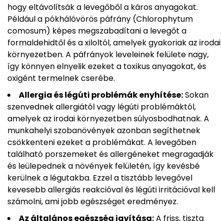
hogy eltávolítsák a levegőből a káros anyagokat.
Például a pókhálóvörös páfrány (Chlorophytum
comosum) képes megszabadítani a levegőt a
formaldehidtől és a xiloltól, amelyek gyakoriak az irodai
környezetben. A páfrányok leveleinek felülete nagy,
így könnyen elnyelik ezeket a toxikus anyagokat, és
oxigént termelnek cserébe.
Allergia és légúti problémák enyhítése:
Sokan
szenvednek allergiától vagy légúti problémáktól,
amelyek az irodai környezetben súlyosbodhatnak. A
munkahelyi szobanövények azonban segíthetnek
csökkenteni ezeket a problémákat. A levegőben
található porszemeket és allergéneket megragadják
és leülepednek a növények felületén, így kevésbé
kerülnek a légutakba. Ezzel a tisztább levegővel
kevesebb allergiás reakcióval és légúti irritációval kell
számolni, ami jobb egészséget eredményez.
Az általános egészség javítása:
A friss, tiszta