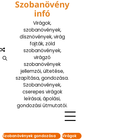
Szobanövény
Skip
to
infó
content
Virágok,
szobanövények,
dísznövények, virág
fajták, zöld
szobanövények,
virágzó
szobanövények
jellemzői, ültetése,
szapítása, gondozása.
Szobanövények,
cserepes virágok
leírásai, ápolási,
gondozási útmutatói.
Szobanövények gondozása
Virágok