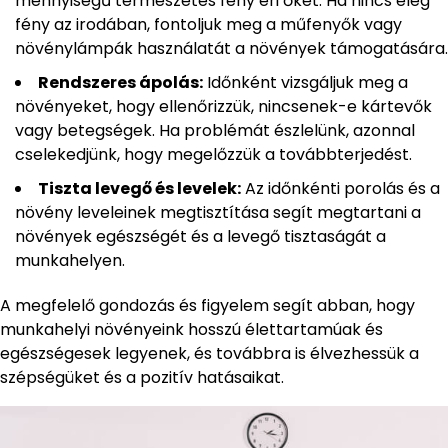
mennyiségű természetes fény éri őket. Ha nincs elég
fény az irodában, fontoljuk meg a műfenyők vagy
növénylámpák használatát a növények támogatására.
Rendszeres ápolás:
Időnként vizsgáljuk meg a
növényeket, hogy ellenőrizzük, nincsenek-e kártevők
vagy betegségek. Ha problémát észlelünk, azonnal
cselekedjünk, hogy megelőzzük a továbbterjedést.
Tiszta levegő és levelek:
Az időnkénti porolás és a
növény leveleinek megtisztítása segít megtartani a
növények egészségét és a levegő tisztaságát a
munkahelyen.
A megfelelő gondozás és figyelem segít abban, hogy
munkahelyi növényeink hosszú élettartamúak és
egészségesek legyenek, és továbbra is élvezhessük a
szépségüket és a pozitív hatásaikat.