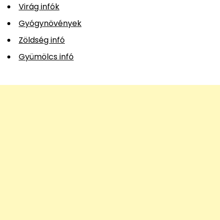
Virág infók
Gyógynövények
Zöldség infó
Gyümölcs infó