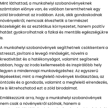
Mint láthattad, a munkahelyi szobanövényeknek
számtalan előnye van, és valóban teremthetnek egy
zöld birodalmat az irodában. Azok, akik gondoskodnak
növényeikről, nemcsak élvezhetik a természet
közelségét és az esztétikus környezetet, hanem pozitív
hatást gyakorolhatnak a fizikai és mentális egészségükre
is.
A munkahelyi szobanövények segíthetnek csökkenteni a
stresszt, javítani a levegő minőségét, növelni a
kreativitást és a hatékonyságot, valamint segítenek
abban, hogy az iroda kellemesebb és inspirálóbb hely
legyen a mindennapi munkavégzéshez. Az egyszerű
lépésekkel, mint a megfelelő növények kiválasztása, az
öntözés és a gondozás, valamint a megfelelő elrendezés,
te is létrehozhatod ezt a zöld birodalmat.
Emlékezzünk arra, hogy a munkahelyi szobanövények
nem csak a növényekről szólnak, hanem a