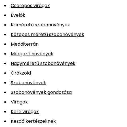
Cserepes virágok
Évelők
Kisméretű szobanövények
Közepes méretű szobanövények
Medditerrán
Mérgező növények
Nagyméretű szobanövények
Örökzöld
Szobanövények
Szobanövények gondozása
Virágok
Kerti virágok
Kezdő kertészeknek