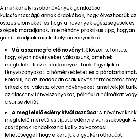
A munkahelyi szobanövények gondozása
kulcsfontosságú annak érdekében, hogy élvezhessük az
összes előnyüket, és hogy a növények egészségesek és
szépek maradjanak. Íme néhány praktikus tipp, hogyan
gondoskodjunk munkahelyi növényeinkről:
Válassz megfelelő növényt:
Először is, fontos,
hogy olyan növényeket válasszunk, amelyek
megfelelnek az irodai környezetnek. Figyeljük a
fényviszonyokat, a hőmérsékletet és a páratartalmat.
Például, ha az irodádban csak kevés természetes fény
érkezik be, válassz olyan növényeket, amelyek jól tűrik
az alacsony fényviszonyokat, például a pálmákat vagy
a sansevieriát.
A megfelelő edény kiválasztása:
A növényeknek
megfelelő méretű és típusú edényre van szükségük. A
cserépnek rendelkeznie kell vízelvezetési
lehetőséggel, hogy elkerüljük a gyökérrothadást.