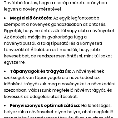
Továbbá fontos, hogy a cserép mérete arányban
legyen a növény méretével.
Megfelelő öntözés:
Az egyik legfontosabb
szempont a növények gondozásában az öntözés.
Figyeljük, hogy ne öntözzük túl vagy alul a növényeket.
Az öntözés módja és gyakorisága függ a
növénytípustól, a talaj típusától és a környezeti
tényezőktől. Általában azt mondják, hogy jobb
kevesebbet, de rendszeresen öntözni, mint túl sokat
egyszerre.
Tápanyagok és trágyázás:
A növényeknek
szükségük van tápanyagokra a növekedéshez.
Időnként trágyázzuk meg a növényeket a növekedési
szezonban. Válasszunk megfelelő növénytrágyát, és
kövessük az adagolási utasításokat.
Fényviszonyok optimalizálása:
Ha lehetséges,
helyezzük a növényeket olyan helyre, ahol megfelelő