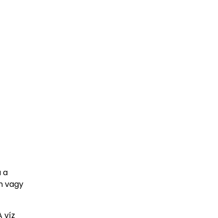
a a
én vagy
 víz