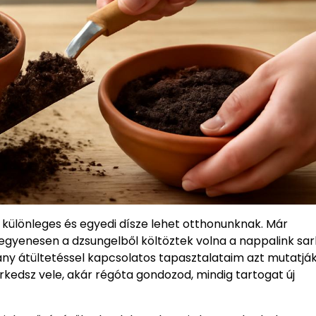
különleges és egyedi dísze lehet otthonunknak. Már
gyenesen a dzsungelből költöztek volna a nappalink sar
ny átültetéssel kapcsolatos tapasztalataim azt mutatják
erkedsz vele, akár régóta gondozod, mindig tartogat új