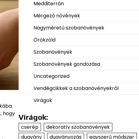
Medditerrán
Mérgező növények
Nagyméretű szobanövények
Örökzöld
Szobanövények
Szobanövények gondozása
Uncategorized
Vendégcikkek a szobanövényekről
Virágok
kába.
, hogy
Virágok:
cserép
dekoratív szobanövények
dugvány
dugványozás
egyszerű módszer