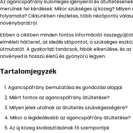
Az agancspáfrány különleges igényeiről és átültetésének
merülnek fel kérdések: Mikor szükséges új közeg? Milyen 
folyamata? Cikkünkben részletes, több nézőpontú választ
növénybarátról.
Ebben a cikkben minden fontos információt összegyűjtö
elméleti hátteret, az ideális időpontot, a szükséges esz
útmutatót. A gyakorlati tanácsok, hibák elkerülése, és a
növényed is hosszú életű és gyönyörű legyen.
Tartalomjegyzék
Agancspáfrány bemutatása és gondozási alapjai
Miért fontos az agancspáfrány átültetése?
Milyen jelek utalnak az átültetés szükségességére?
Mikor a legideálisabb az agancspáfrány átültetése?
Az új közeg kiválasztásának fő szempontjai