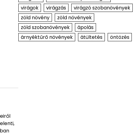
virágok
virágzás
virágzó szobanövények
zöld növény
zöld növények
zöld szobanövények
ápolás
árnyéktűrő növények
átültetés
öntözés
eiről
elenti,
rban