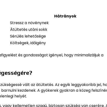
Hátrányok
Stressz a növénynek
Átültetés utáni sokk
Sérülés lehetősége
Költségek, időigény
figyelést és gondosságot igényel, hogy minimalizáljuk a
ségességére?
zükségessé vált az átültetés. Az egyik leggyakoribb jel, h
eg barnulni kezdenek. A gyökerek gyakran a közeg felszín
elenlegi helyét.
s, vagy kellemetlen szagú, biztosan szükség van cserére. A