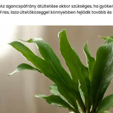
Az agancspáfrány átültetése akkor szükséges, ha gyöker
Friss, laza ültetőközeggel könnyebben fejlődik tovább és 