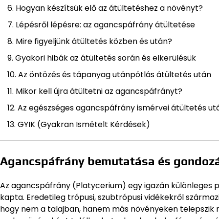
Hogyan készítsük elő az átültetéshez a növényt?
Lépésről lépésre: az agancspáfrány átültetése
Mire figyeljünk átültetés közben és után?
Gyakori hibák az átültetés során és elkerülésük
Az öntözés és tápanyag utánpótlás átültetés után
Mikor kell újra átültetni az agancspáfrányt?
Az egészséges agancspáfrány ismérvei átültetés ut
GYIK (Gyakran Ismételt Kérdések)
Agancspáfrány bemutatása és gondozás
Az agancspáfrány (Platycerium) egy igazán különleges pá
kapta. Eredetileg trópusi, szubtrópusi vidékekről származik
hogy nem a talajban, hanem más növényeken telepszik m