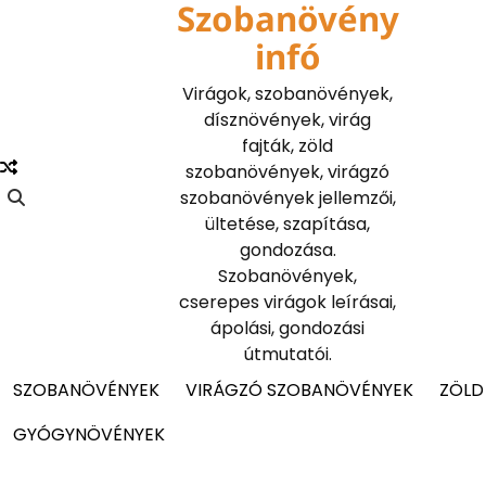
Szobanövény
Skip
to
infó
content
Virágok, szobanövények,
dísznövények, virág
fajták, zöld
szobanövények, virágzó
szobanövények jellemzői,
ültetése, szapítása,
gondozása.
Szobanövények,
cserepes virágok leírásai,
ápolási, gondozási
útmutatói.
SZOBANÖVÉNYEK
VIRÁGZÓ SZOBANÖVÉNYEK
ZÖLD
GYÓGYNÖVÉNYEK