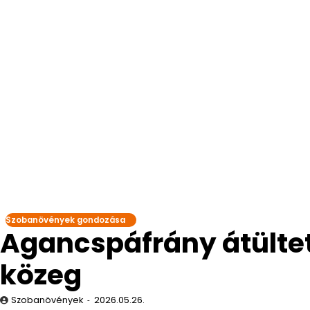
Szobanövények gondozása
Agancspáfrány átültet
közeg
Szobanövények
2026.05.26.