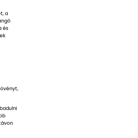
t, a
pangó
a és
nek
növényt,
badulni
obb
 távon