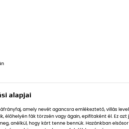
án
i alapjai
frányfaj, amely nevét agancsra emlékeztető, villás level
, élőhelyén fák törzsén vagy ágain, epifitaként él. Ez azt j
eg, anélkül, hogy kárt tenne bennük. Hazánkban elsőso