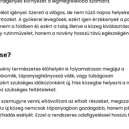
páraigényes környezet a legmegfelelőbb számára.
st igényel. Szereti a világos, de nem tűző napos helyeke
tözést. A gyökerei levegősek, ezért igen érzékenyek a 
em a földben él, ezért a talaj, illetve a közeg kiválasztás
egy rutinművelet, hanem a növény hosszú távú egészségé
ése?
vény természetes élőhelyén is folyamatosan megújul a
ebomlik, tápanyaghiányossá válik, vagy túlságosan
ért szükséges időközönként új, friss közegbe helyezni a 
z szükséges feltételeket.
szemügyre venni, eltávolítani az elhalt részeket, megsza
ni. Az új közeg nemcsak tápanyagban gazdagabb, hanem j
thadás esélyét. Ezzel a rendszeres odafigyeléssel hosszú