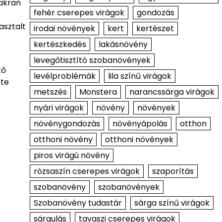
yakran
fehér cserepes virágok
gondozás
asztalt
irodai növények
kert
kertészet
kertészkedés
lakásnövény
levegőtisztító szobanövények
tő
levélproblémák
lila színű virágok
 te
metszés
Monstera
narancssárga virágok
nyári virágok
növény
növények
növénygondozás
növényápolás
otthon
otthoni növény
otthoni növények
piros virágú növény
rózsaszín cserepes virágok
szaporítás
szobanövény
szobanövények
Szobanövény tudastár
sárga színű virágok
sárgulás
tavaszi cserepes virágok