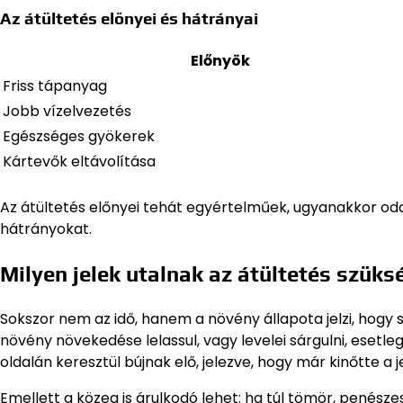
Az átültetés előnyei és hátrányai
Előnyök
Friss tápanyag
Jobb vízelvezetés
Egészséges gyökerek
Kártevők eltávolítása
Az átültetés előnyei tehát egyértelműek, ugyanakkor oda
hátrányokat.
Milyen jelek utalnak az átültetés szük
Sokszor nem az idő, hanem a növény állapota jelzi, hogy s
növény növekedése lelassul, vagy levelei sárgulni, esetl
oldalán keresztül bújnak elő, jelezve, hogy már kinőtte a j
Emellett a közeg is árulkodó lehet: ha túl tömör, penésze