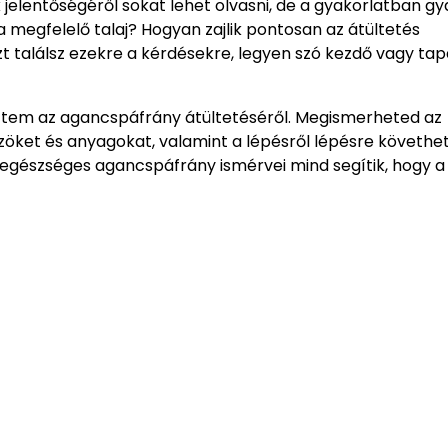
 jelentőségéről sokat lehet olvasni, de a gyakorlatban g
a megfelelő talaj? Hogyan zajlik pontosan az átültetés
 találsz ezekre a kérdésekre, legyen szó kezdő vagy tap
ttem az agancspáfrány átültetéséről. Megismerheted az
közöket és anyagokat, valamint a lépésről lépésre követhe
z egészséges agancspáfrány ismérvei mind segítik, hogy a