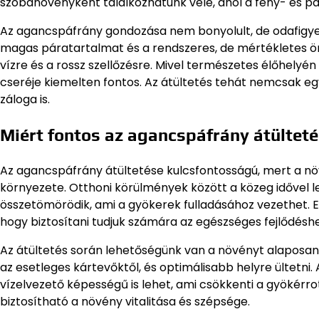
szobanövényként találkozhatunk vele, ahol a fény- és 
Az agancspáfrány gondozása nem bonyolult, de odafigyelé
magas páratartalmat és a rendszeres, de mértékletes ön
vízre és a rossz szellőzésre. Mivel természetes élőhelyén n
cseréje kiemelten fontos. Az átültetés tehát nemcsak 
záloga is.
Miért fontos az agancspáfrány átültet
Az agancspáfrány átültetése kulcsfontosságú, mert a nö
környezete. Otthoni körülmények között a közeg idővel l
összetömörödik, ami a gyökerek fulladásához vezethet. Ez
hogy biztosítani tudjuk számára az egészséges fejlődéshe
Az átültetés során lehetőségünk van a növényt alaposan 
az esetleges kártevőktől, és optimálisabb helyre ültet
vízelvezető képességű is lehet, ami csökkenti a gyökérro
biztosítható a növény vitalitása és szépsége.