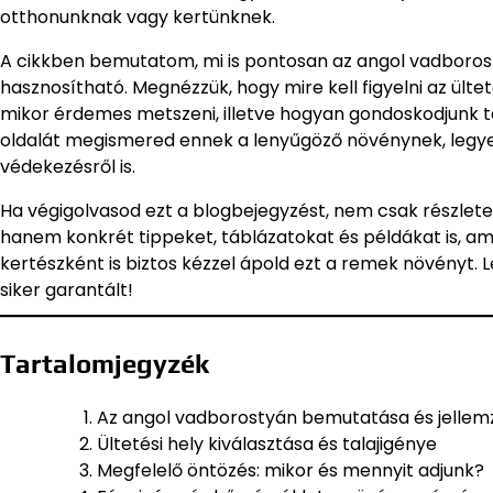
otthonunknak vagy kertünknek.
A cikkben bemutatom, mi is pontosan az angol vadborost
hasznosítható. Megnézzük, hogy mire kell figyelni az ültet
mikor érdemes metszeni, illetve hogyan gondoskodjunk t
oldalát megismered ennek a lenyűgöző növénynek, legyen
védekezésről is.
Ha végigolvasod ezt a blogbejegyzést, nem csak részlete
hanem konkrét tippeket, táblázatokat és példákat is, 
kertészként is biztos kézzel ápold ezt a remek növényt. 
siker garantált!
Tartalomjegyzék
Az angol vadborostyán bemutatása és jellem
Ültetési hely kiválasztása és talajigénye
Megfelelő öntözés: mikor és mennyit adjunk?