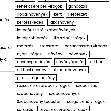
fehér cserepes virágok
gondozás
irodai növények
kert
kertészet
an és
kertészkedés
lakásnövény
n
levegőtisztító szobanövények
levélproblémák
lila színű virágok
metszés
Monstera
narancssárga virágok
ásáról,
nyári virágok
növény
növények
gy a
növénygondozás
növényápolás
otthon
otthoni növény
otthoni növények
piros virágú növény
rózsaszín cserepes virágok
szaporítás
szobanövény
szobanövények
Szobanövény tudastár
sárga színű virágok
sárgulás
tavaszi cserepes virágok