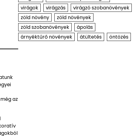
virágok
virágzás
virágzó szobanövények
zöld növény
zöld növények
zöld szobanövények
ápolás
árnyéktűrő növények
átültetés
öntözés
hatunk
egyei
s még az
l
koratív
rágokból