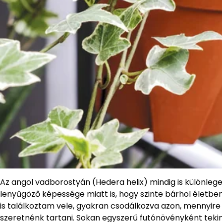
Az angol vadborostyán (Hedera helix) mindig is különleg
lenyűgöző képessége miatt is, hogy szinte bárhol életb
is találkoztam vele, gyakran csodálkozva azon, mennyire
szeretnénk tartani. Sokan egyszerű futónövényként tekin