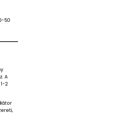
30-50
ny
z. A
 1-2
diátor
ereti,