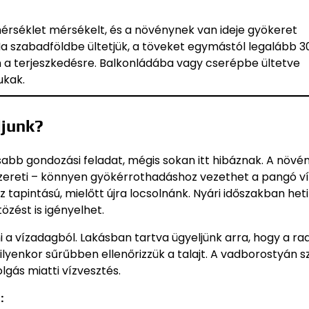
őmérséklet mérsékelt, és a növénynek van ideje gyökeret
 Ha szabadföldbe ültetjük, a töveket egymástól legalább 
n a terjeszkedésre. Balkonládába vagy cserépbe ültetve
ukak.
djunk?
abb gondozási feladat, mégis sokan itt hibáznak. A növé
 szereti – könnyen gyökérrothadáshoz vezethet a pangó ví
 tapintású, mielőtt újra locsolnánk. Nyári időszakban heti
özést is igényelhet.
ni a vízadagból. Lakásban tartva ügyeljünk arra, hogy a ra
lyenkor sűrűbben ellenőrizzük a talajt. A vadborostyán sz
lgás miatti vízvesztés.
: