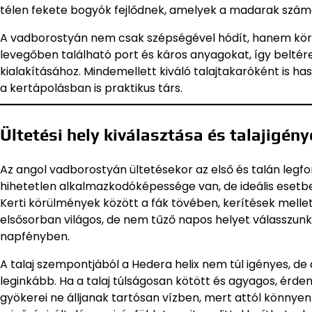
télen fekete bogyók fejlődnek, amelyek a madarak számá
A vadborostyán nem csak szépségével hódít, hanem környe
levegőben található port és káros anyagokat, így belté
kialakításához. Mindemellett kiváló talajtakaróként is h
a kertápolásban is praktikus társ.
Ültetési hely kiválasztása és talajigény
Az angol vadborostyán ültetésekor az első és talán legf
hihetetlen alkalmazkodóképessége van, de ideális esetb
Kerti körülmények között a fák tövében, kerítések mellett
elsősorban világos, de nem tűző napos helyet válasszunk 
napfényben.
A talaj szempontjából a Hedera helix nem túl igényes, de 
leginkább. Ha a talaj túlságosan kötött és agyagos, érd
gyökerei ne álljanak tartósan vízben, mert attól könny