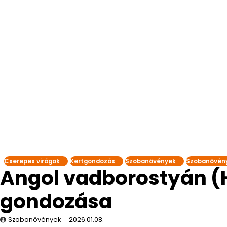
Cserepes virágok
Kertgondozás
Szobanövények
Szobanövén
Angol vadborostyán (H
gondozása
Szobanövények
2026.01.08.