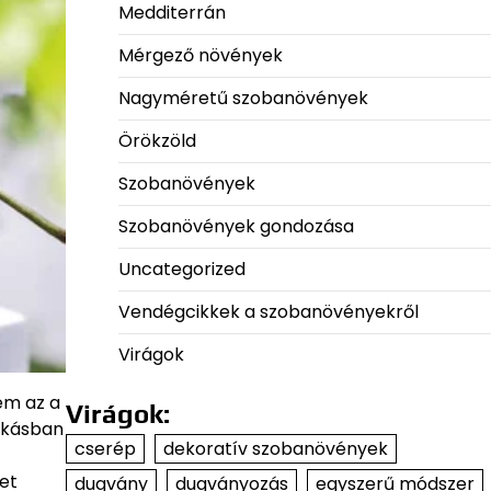
Medditerrán
Mérgező növények
Nagyméretű szobanövények
Örökzöld
Szobanövények
Szobanövények gondozása
Uncategorized
Vendégcikkek a szobanövényekről
Virágok
em az a
Virágok:
lakásban
cserép
dekoratív szobanövények
et
dugvány
dugványozás
egyszerű módszer