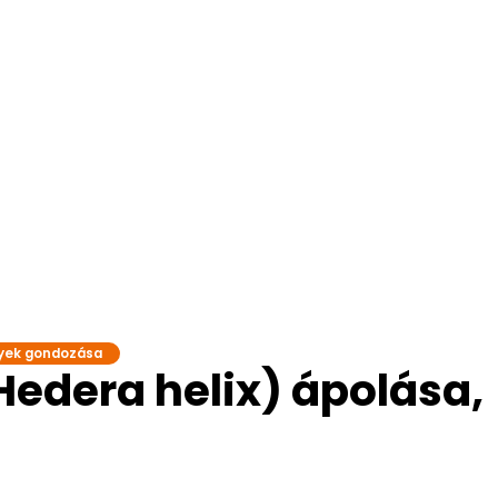
yek gondozása
edera helix) ápolása,