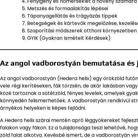
Fényigény és hőmérséklet a növény számára
Metszés és formaalakítás lépései
Tápanyagellátás és trágyázás tippek
Betegségek és kártevők megelőzése, kezelés
Szaporítási módszerek otthoni környezetben
GYIK (Gyakran Ismételt Kérdések)
Az angol vadborostyán bemutatása és 
Az angol vadborostyán (Hedera helix) egy örökzöld fut
vele régi kerítéseken, fák törzsén, de akár lakásban vag
közé tartoznak a sötétzöld, fényes levelek, amelyek gya
könnyedén felismerhetőek. A vadborostyán rendkívül strap
árnyékos helyeken is képes fejlődni.
A Hedera helix szárai mentén apró léggyökereket fejlesz
falakon vagy fákon. Ez a tulajdonsága teszi lehetővé, hog
zöld falat alkotva. Kevésbé ismert, de a vadborostyán virá