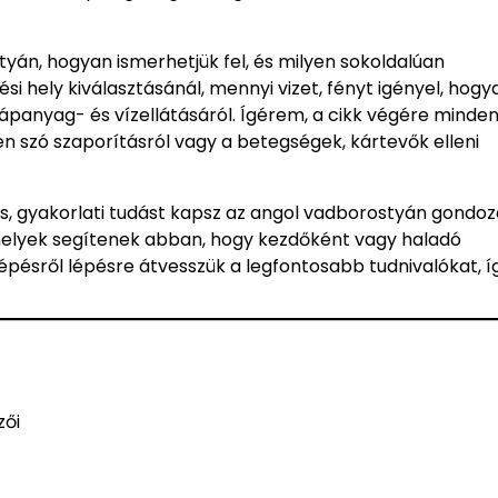
yán, hogyan ismerhetjük fel, és milyen sokoldalúan
ési hely kiválasztásánál, mennyi vizet, fényt igényel, hogy
ápanyag- és vízellátásáról. Ígérem, a cikk végére minde
 szó szaporításról vagy a betegségek, kártevők elleni
s, gyakorlati tudást kapsz az angol vadborostyán gondoz
amelyek segítenek abban, hogy kezdőként vagy haladó
Lépésről lépésre átvesszük a legfontosabb tudnivalókat, í
zői