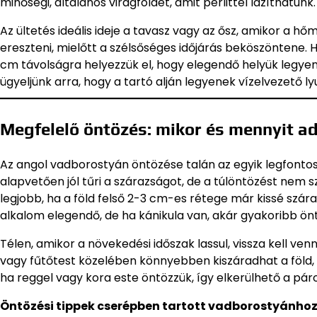
minőségi, általános virágföldet, amit perlittel lazíthatunk.
Az ültetés ideális ideje a tavasz vagy az ősz, amikor a h
ereszteni, mielőtt a szélsőséges időjárás beköszöntene.
cm távolságra helyezzük el, hogy elegendő helyük legye
ügyeljünk arra, hogy a tartó alján legyenek vízelvezető ly
Megfelelő öntözés: mikor és mennyit a
Az angol vadborostyán öntözése talán az egyik legfontos
alapvetően jól tűri a szárazságot, de a túlöntözést nem
legjobb, ha a föld felső 2-3 cm-es rétege már kissé száraz
alkalom elegendő, de ha kánikula van, akár gyakoribb önt
Télen, amikor a növekedési időszak lassul, vissza kell ven
vagy fűtőtest közelében könnyebben kiszáradhat a föld, i
ha reggel vagy kora este öntözzük, így elkerülhető a páro
Öntözési tippek cserépben tartott vadborostyánhoz