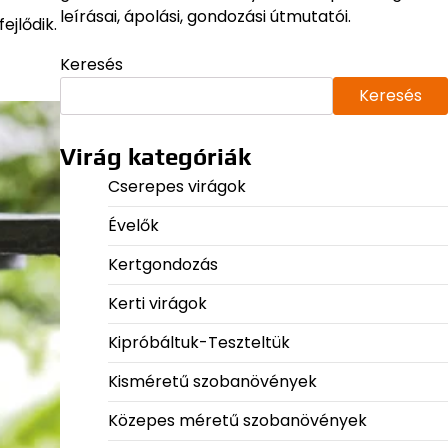
leírásai, ápolási, gondozási útmutatói.
ejlődik.
Keresés
Keresés
Virág kategóriák
Cserepes virágok
Évelők
Kertgondozás
Kerti virágok
Kipróbáltuk-Teszteltük
Kisméretű szobanövények
Közepes méretű szobanövények