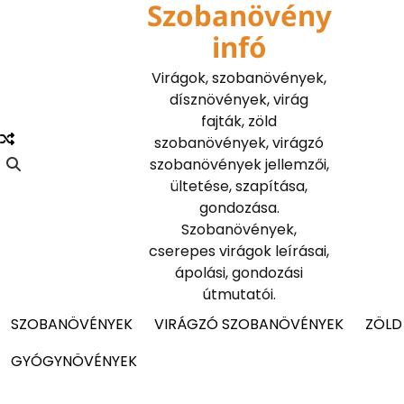
Szobanövény
Skip
to
infó
content
Virágok, szobanövények,
dísznövények, virág
fajták, zöld
szobanövények, virágzó
szobanövények jellemzői,
ültetése, szapítása,
gondozása.
Szobanövények,
cserepes virágok leírásai,
ápolási, gondozási
útmutatói.
SZOBANÖVÉNYEK
VIRÁGZÓ SZOBANÖVÉNYEK
ZÖLD
GYÓGYNÖVÉNYEK