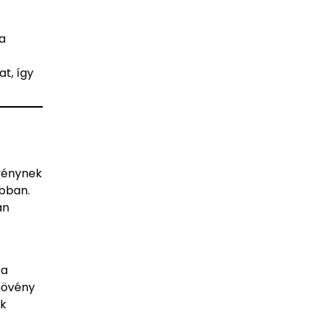
a
t, így
övénynek
obban.
an
 a
 növény
nk