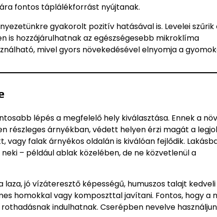
ra fontos táplálékforrást nyújtanak.
zetünkre gyakorolt pozitív hatásával is. Levelei szűrik 
ren is hozzájárulhatnak az egészségesebb mikroklíma
asználható, mivel gyors növekedésével elnyomja a gyomoka
e
ontosabb lépés a megfelelő hely kiválasztása. Ennek a n
en részleges árnyékban, védett helyen érzi magát a legj
, vagy falak árnyékos oldalán is kiválóan fejlődik. Lakásb
neki – például ablak közelében, de ne közvetlenül a
a laza, jó vízáteresztő képességű, humuszos talajt kedveli
emes homokkal vagy komposzttal javítani. Fontos, hogy a
en rothadásnak indulhatnak. Cserépben nevelve használju