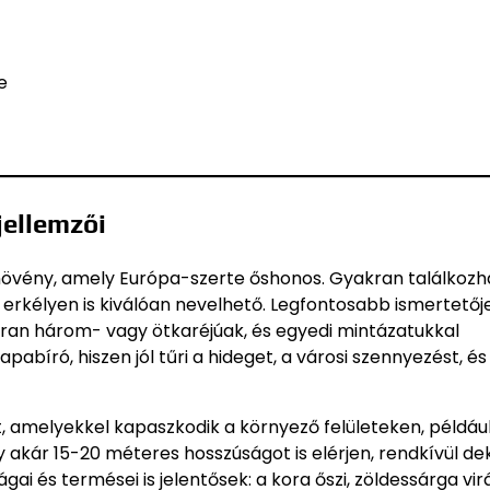
e
jellemzői
ónövény, amely Európa-szerte őshonos. Gyakran találkoz
y erkélyen is kiválóan nevelhető. Legfontosabb ismertetőj
kran három- vagy ötkaréjúak, és egyedi mintázatukkal
abíró, hiszen jól tűri a hideget, a városi szennyezést, é
t, amelyekkel kapaszkodik a környező felületeken, példáu
y akár 15-20 méteres hosszúságot is elérjen, rendkívül de
gai és termései is jelentősek: a kora őszi, zöldessárga vi