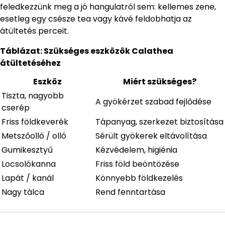
feledkezzünk meg a jó hangulatról sem: kellemes zene,
esetleg egy csésze tea vagy kávé feldobhatja az
átültetés perceit.
Táblázat: Szükséges eszközök Calathea
átültetéséhez
Eszköz
Miért szükséges?
Tiszta, nagyobb
A gyökérzet szabad fejlődése
cserép
Friss földkeverék
Tápanyag, szerkezet biztosítása
Metszőolló / olló
Sérült gyökerek eltávolítása
Gumikesztyű
Kézvédelem, higiénia
Locsolókanna
Friss föld beöntözése
Lapát / kanál
Könnyebb földkezelés
Nagy tálca
Rend fenntartása