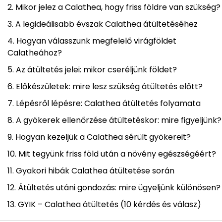
Mikor jelez a Calathea, hogy friss földre van szükség?
A legideálisabb évszak Calathea átültetéséhez
Hogyan válasszunk megfelelő virágföldet
Calatheához?
Az átültetés jelei: mikor cseréljünk földet?
Előkészületek: mire lesz szükség átültetés előtt?
Lépésről lépésre: Calathea átültetés folyamata
A gyökerek ellenőrzése átültetéskor: mire figyeljünk?
Hogyan kezeljük a Calathea sérült gyökereit?
Mit tegyünk friss föld után a növény egészségéért?
Gyakori hibák Calathea átültetése során
Átültetés utáni gondozás: mire ügyeljünk különösen?
GYIK – Calathea átültetés (10 kérdés és válasz)