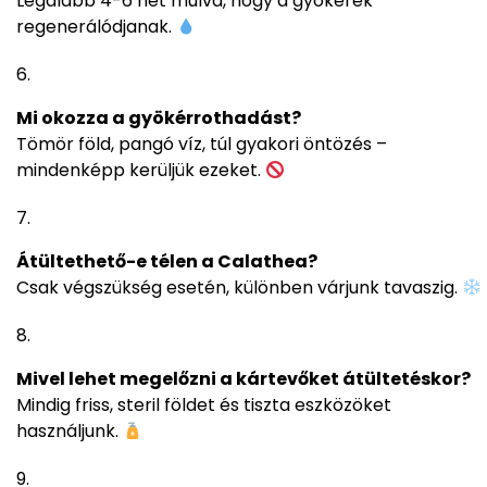
Legalább 4-6 hét múlva, hogy a gyökerek
regenerálódjanak.
Mi okozza a gyökérrothadást?
Tömör föld, pangó víz, túl gyakori öntözés –
mindenképp kerüljük ezeket.
Átültethető-e télen a Calathea?
Csak végszükség esetén, különben várjunk tavaszig.
Mivel lehet megelőzni a kártevőket átültetéskor?
Mindig friss, steril földet és tiszta eszközöket
használjunk.