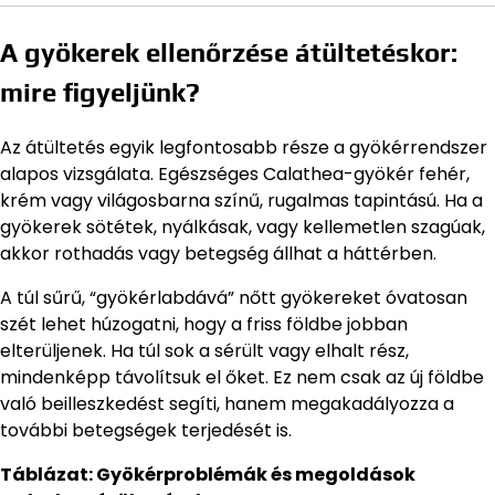
A gyökerek ellenőrzése átültetéskor:
mire figyeljünk?
Az átültetés egyik legfontosabb része a gyökérrendszer
alapos vizsgálata. Egészséges Calathea-gyökér fehér,
krém vagy világosbarna színű, rugalmas tapintású. Ha a
gyökerek sötétek, nyálkásak, vagy kellemetlen szagúak,
akkor rothadás vagy betegség állhat a háttérben.
A túl sűrű, “gyökérlabdává” nőtt gyökereket óvatosan
szét lehet húzogatni, hogy a friss földbe jobban
elterüljenek. Ha túl sok a sérült vagy elhalt rész,
mindenképp távolítsuk el őket. Ez nem csak az új földbe
való beilleszkedést segíti, hanem megakadályozza a
további betegségek terjedését is.
Táblázat: Gyökérproblémák és megoldások