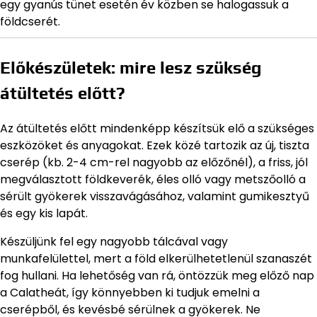
egy gyanús tünet esetén év közben se halogassuk a
földcserét.
Előkészületek: mire lesz szükség
átültetés előtt?
Az átültetés előtt mindenképp készítsük elő a szükséges
eszközöket és anyagokat. Ezek közé tartozik az új, tiszta
cserép (kb. 2-4 cm-rel nagyobb az előzőnél), a friss, jól
megválasztott földkeverék, éles olló vagy metszőolló a
sérült gyökerek visszavágásához, valamint gumikesztyű
és egy kis lapát.
Készüljünk fel egy nagyobb tálcával vagy
munkafelülettel, mert a föld elkerülhetetlenül szanaszét
fog hullani. Ha lehetőség van rá, öntözzük meg előző nap
a Calatheát, így könnyebben ki tudjuk emelni a
cserépből, és kevésbé sérülnek a gyökerek. Ne