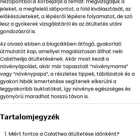
nézőpontból is körbejárja a témát: megvizsgáljuk a
jeleket, a megfelelő időpontot, a föld kiválasztását, az
előkészületeket, a lépésről lépésre folyamatot, de szó
lesz a gyökerek vizsgálatáról és az átültetés utáni
gondozásról is.
Az olvasó ebben a blogcikkben átfogó, gyakorlati
útmutatót kap, amellyel magabiztosan állhat neki
Calatheája átültetésének. Akár most kezdi a
növényápolást, akár már tapasztalt “növénymama”
vagy “növénypapa”, a részletes tippek, táblázatok és a
gyakori hibák ismertetése segítenek elkerülni a
leggyakoribb buktatókat, így növénye egészséges és
gyönyörű maradhat hosszú távon is.
Tartalomjegyzék
Miért fontos a Calathea átültetése időnként?