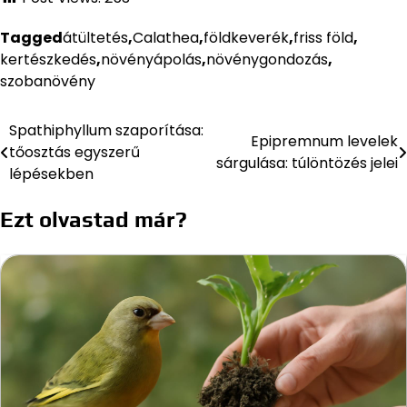
Tagged
átültetés
,
Calathea
,
földkeverék
,
friss föld
,
kertészkedés
,
növényápolás
,
növénygondozás
,
szobanövény
Spathiphyllum szaporítása:
Bejegyzés
Epipremnum levelek
tőosztás egyszerű
sárgulása: túlöntözés jelei
navigáció
lépésekben
Ezt olvastad már?