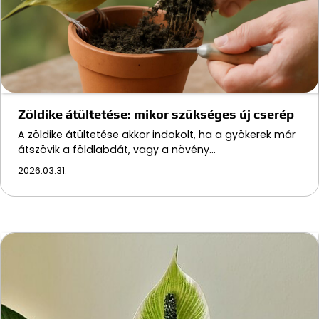
Zöldike átültetése: mikor szükséges új cserép
A zöldike átültetése akkor indokolt, ha a gyökerek már
átszövik a földlabdát, vagy a növény…
2026.03.31.