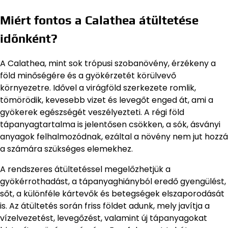
Miért fontos a Calathea átültetése
időnként?
A Calathea, mint sok trópusi szobanövény, érzékeny a
föld minőségére és a gyökérzetét körülvevő
környezetre. Idővel a virágföld szerkezete romlik,
tömörödik, kevesebb vizet és levegőt enged át, ami a
gyökerek egészségét veszélyezteti. A régi föld
tápanyagtartalma is jelentősen csökken, a sók, ásványi
anyagok felhalmozódnak, ezáltal a növény nem jut hozzá
a számára szükséges elemekhez.
A rendszeres átültetéssel megelőzhetjük a
gyökérrothadást, a tápanyaghiányból eredő gyengülést,
sőt, a különféle kártevők és betegségek elszaporodását
is. Az átültetés során friss földet adunk, mely javítja a
vízelvezetést, levegőzést, valamint új tápanyagokat