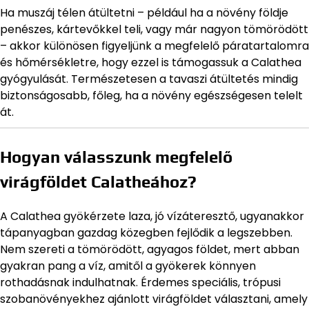
Ha muszáj télen átültetni – például ha a növény földje
penészes, kártevőkkel teli, vagy már nagyon tömörödött
– akkor különösen figyeljünk a megfelelő páratartalomra
és hőmérsékletre, hogy ezzel is támogassuk a Calathea
gyógyulását. Természetesen a tavaszi átültetés mindig
biztonságosabb, főleg, ha a növény egészségesen telelt
át.
Hogyan válasszunk megfelelő
virágföldet Calatheához?
A Calathea gyökérzete laza, jó vízáteresztő, ugyanakkor
tápanyagban gazdag közegben fejlődik a legszebben.
Nem szereti a tömörödött, agyagos földet, mert abban
gyakran pang a víz, amitől a gyökerek könnyen
rothadásnak indulhatnak. Érdemes speciális, trópusi
szobanövényekhez ajánlott virágföldet választani, amely