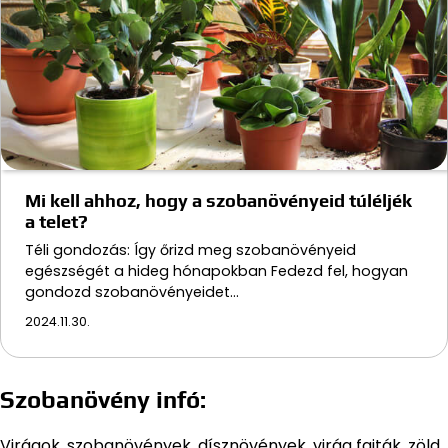
Mi kell ahhoz, hogy a szobanövényeid túléljék
a telet?
Téli gondozás: Így őrizd meg szobanövényeid
egészségét a hideg hónapokban Fedezd fel, hogyan
gondozd szobanövényeidet…
2024.11.30.
Szobanövény infó:
Virágok, szobanövények, dísznövények, virág fajták, zöld