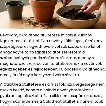
Bevallom, a Calathea átültetése mindig is különös
izgalommal töltött el. Ez a növény különleges, érzékeny
szépségével és egyedi leveleivel sok szoba dísze lehet.
Ahogy egyre több tapasztalatot szereztem a
szobanövények gondozásában, rájöttem, mennyire
meghatározó szerepe van az átültetésnek a növények
egészségében és fejlődésében, különösen a Calatheánál,
amely érzékeny a környezeti változásokra.
A Calathea átültetése és a friss föld szükségessége nem
csak a kezdő, hanem a haladó növénybarátokat is
gyakran foglalkoztatja. Ez a cikk nem csupán arról szól,
hogy mikor érdemes a Calatheát átültetni, hanem több