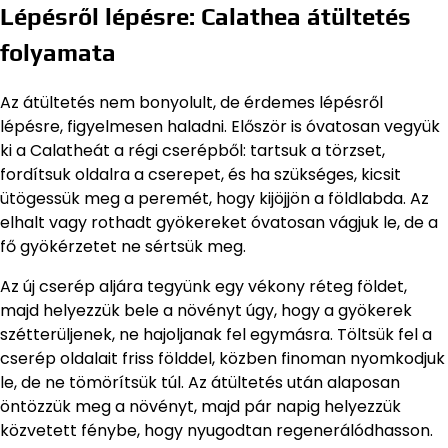
Lépésről lépésre: Calathea átültetés
folyamata
Az átültetés nem bonyolult, de érdemes lépésről
lépésre, figyelmesen haladni. Először is óvatosan vegyük
ki a Calatheát a régi cserépből: tartsuk a törzset,
fordítsuk oldalra a cserepet, és ha szükséges, kicsit
ütögessük meg a peremét, hogy kijöjjön a földlabda. Az
elhalt vagy rothadt gyökereket óvatosan vágjuk le, de a
fő gyökérzetet ne sértsük meg.
Az új cserép aljára tegyünk egy vékony réteg földet,
majd helyezzük bele a növényt úgy, hogy a gyökerek
szétterüljenek, ne hajoljanak fel egymásra. Töltsük fel a
cserép oldalait friss földdel, közben finoman nyomkodjuk
le, de ne tömörítsük túl. Az átültetés után alaposan
öntözzük meg a növényt, majd pár napig helyezzük
közvetett fénybe, hogy nyugodtan regenerálódhasson.