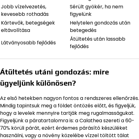
Jobb vízelvezetés,
Sérült gyökér, ha nem
kevesebb rothadás
figyelünk
Kártevők, betegségek
Helytelen gondozás után
eltávolítása
betegedés
Átültetés után lassabb
Látványosabb fejlődés
fejlődés
Átültetés utáni gondozás: mire
ügyeljünk különösen?
Az első hetekben nagyon fontos a rendszeres ellenőrzés.
Mindig tapintsuk meg a földet öntözés előtt, és figyeljük,
hogy a levelek mennyire tartják meg rugalmasságukat.
Figyeljünk a páratartalomra is: a Calathea szereti a 60-
70% körüli párát, ezért érdemes párásító készüléket
használni, vagy a növény közelébe vízzel töltött tálat