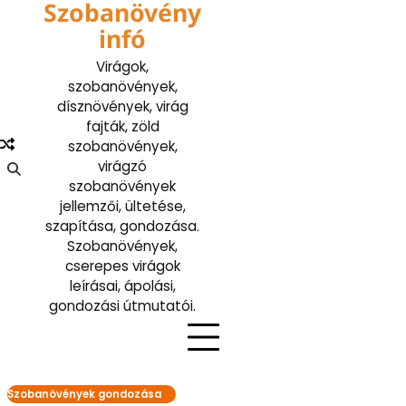
Szobanövény
Skip
to
infó
content
Virágok,
szobanövények,
dísznövények, virág
fajták, zöld
szobanövények,
virágzó
szobanövények
jellemzői, ültetése,
szapítása, gondozása.
Szobanövények,
cserepes virágok
leírásai, ápolási,
gondozási útmutatói.
Szobanövények gondozása