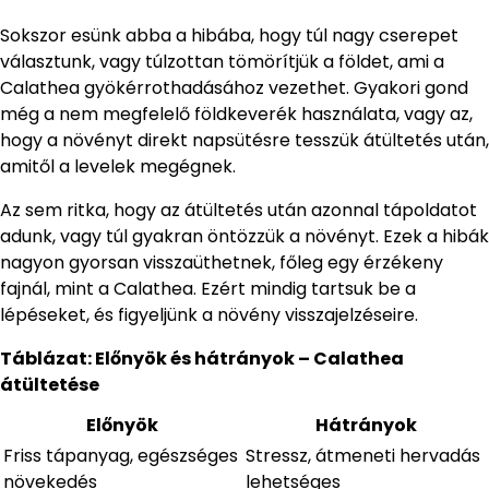
Sokszor esünk abba a hibába, hogy túl nagy cserepet
választunk, vagy túlzottan tömörítjük a földet, ami a
Calathea gyökérrothadásához vezethet. Gyakori gond
még a nem megfelelő földkeverék használata, vagy az,
hogy a növényt direkt napsütésre tesszük átültetés után,
amitől a levelek megégnek.
Az sem ritka, hogy az átültetés után azonnal tápoldatot
adunk, vagy túl gyakran öntözzük a növényt. Ezek a hibák
nagyon gyorsan visszaüthetnek, főleg egy érzékeny
fajnál, mint a Calathea. Ezért mindig tartsuk be a
lépéseket, és figyeljünk a növény visszajelzéseire.
Táblázat: Előnyök és hátrányok – Calathea
átültetése
Előnyök
Hátrányok
Friss tápanyag, egészséges
Stressz, átmeneti hervadás
növekedés
lehetséges