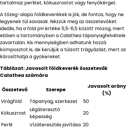
tartalmaz perlitet, kókuszrostot vagy fenyőkérget.
A tőzeg-alapú földkeverékek is jók, de fontos, hogy ne
legyenek túl savasak. Nézzük meg az összetevőket:
ideális, ha a föld pH értéke 5,5-6,5 között mozog, mert
ebben a tartományban a Calathea tápanyagfelvétele
zavartalan. Kis mennyiségben adhatunk hozzá
komposztot is, de kerüljük a túlzott trágyázást, mert az
károsíthatja a gyökereket.
Táblázat: Javasolt földkeverék összetevők
Calathea számára
Javasolt arány
Összetevő
Szerepe
(%)
Virágföld
Tápanyag, szerkezet
50
Légáteresztő
Kókuszrost
20
képesség
Perlit
Vízáteresztés javítása
20