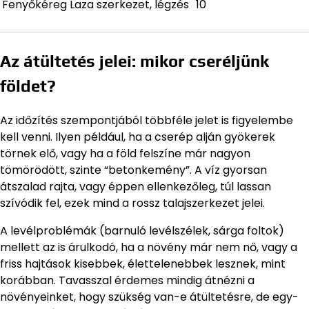
Fenyőkéreg
Laza szerkezet, légzés
10
Az átültetés jelei: mikor cseréljünk
földet?
Az időzítés szempontjából többféle jelet is figyelembe
kell venni. Ilyen például, ha a cserép alján gyökerek
törnek elő, vagy ha a föld felszíne már nagyon
tömörödött, szinte “betonkemény”. A víz gyorsan
átszalad rajta, vagy éppen ellenkezőleg, túl lassan
szívódik fel, ezek mind a rossz talajszerkezet jelei.
A levélproblémák (barnuló levélszélek, sárga foltok)
mellett az is árulkodó, ha a növény már nem nő, vagy a
friss hajtások kisebbek, élettelenebbek lesznek, mint
korábban. Tavasszal érdemes mindig átnézni a
növényeinket, hogy szükség van-e átültetésre, de egy-