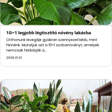
10+1 legjobb légtisztító növény lakásba
Otthonunk levegője gyakran szennyezettebb, mint
hinnénk. Mutatjuk azt a 10+1 szobanövényt, amelyek
nemcsak feldobják a…
2026.01.01.