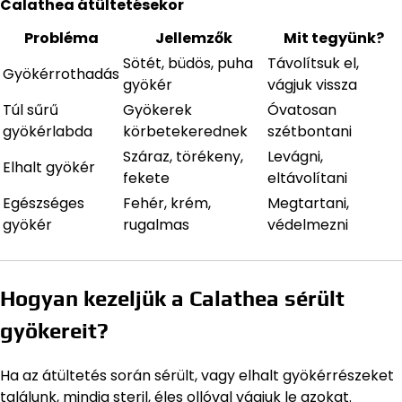
Calathea átültetésekor
Probléma
Jellemzők
Mit tegyünk?
Sötét, büdös, puha
Távolítsuk el,
Gyökérrothadás
gyökér
vágjuk vissza
Túl sűrű
Gyökerek
Óvatosan
gyökérlabda
körbetekerednek
szétbontani
Száraz, törékeny,
Levágni,
Elhalt gyökér
fekete
eltávolítani
Egészséges
Fehér, krém,
Megtartani,
gyökér
rugalmas
védelmezni
Hogyan kezeljük a Calathea sérült
gyökereit?
Ha az átültetés során sérült, vagy elhalt gyökérrészeket
találunk, mindig steril, éles ollóval vágjuk le azokat.