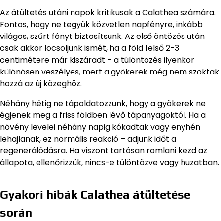
Az átültetés utáni napok kritikusak a Calathea számára.
Fontos, hogy ne tegyük közvetlen napfényre, inkább
világos, szűrt fényt biztosítsunk. Az első öntözés után
csak akkor locsoljunk ismét, ha a föld felső 2-3
centimétere már kiszáradt – a túlöntözés ilyenkor
különösen veszélyes, mert a gyökerek még nem szoktak
hozzá az új közeghöz.
Néhány hétig ne tápoldatozzunk, hogy a gyökerek ne
égjenek meg a friss földben lévő tápanyagoktól. Ha a
növény levelei néhány napig kókadtak vagy enyhén
lehajlanak, ez normális reakció – adjunk időt a
regenerálódásra. Ha viszont tartósan romlani kezd az
állapota, ellenőrizzük, nincs-e túlöntözve vagy huzatban.
Gyakori hibák Calathea átültetése
során