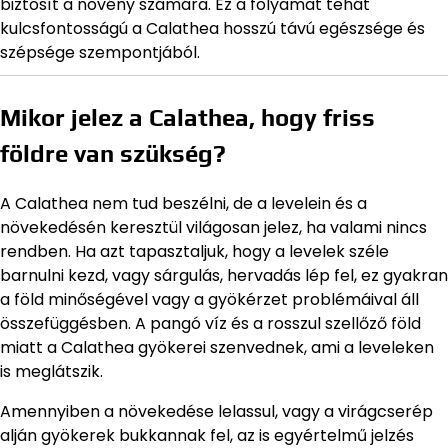
biztosít a növény számára. Ez a folyamat tehát
kulcsfontosságú a Calathea hosszú távú egészsége és
szépsége szempontjából.
Mikor jelez a Calathea, hogy friss
földre van szükség?
A Calathea nem tud beszélni, de a levelein és a
növekedésén keresztül világosan jelez, ha valami nincs
rendben. Ha azt tapasztaljuk, hogy a levelek széle
barnulni kezd, vagy sárgulás, hervadás lép fel, ez gyakran
a föld minőségével vagy a gyökérzet problémáival áll
összefüggésben. A pangó víz és a rosszul szellőző föld
miatt a Calathea gyökerei szenvednek, ami a leveleken
is meglátszik.
Amennyiben a növekedése lelassul, vagy a virágcserép
alján gyökerek bukkannak fel, az is egyértelmű jelzés