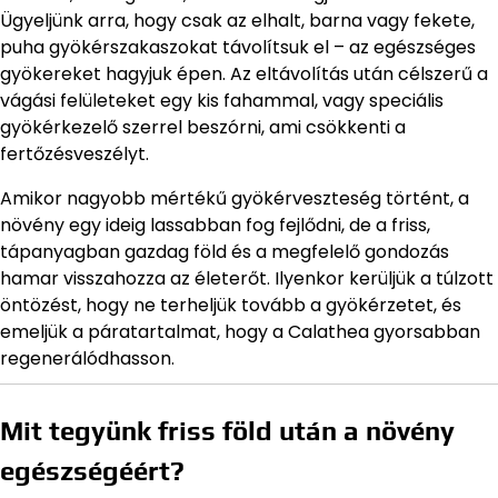
Ügyeljünk arra, hogy csak az elhalt, barna vagy fekete,
puha gyökérszakaszokat távolítsuk el – az egészséges
gyökereket hagyjuk épen. Az eltávolítás után célszerű a
vágási felületeket egy kis fahammal, vagy speciális
gyökérkezelő szerrel beszórni, ami csökkenti a
fertőzésveszélyt.
Amikor nagyobb mértékű gyökérveszteség történt, a
növény egy ideig lassabban fog fejlődni, de a friss,
tápanyagban gazdag föld és a megfelelő gondozás
hamar visszahozza az életerőt. Ilyenkor kerüljük a túlzott
öntözést, hogy ne terheljük tovább a gyökérzetet, és
emeljük a páratartalmat, hogy a Calathea gyorsabban
regenerálódhasson.
Mit tegyünk friss föld után a növény
egészségéért?