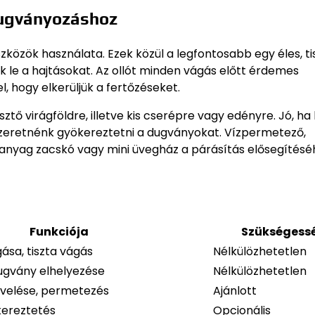
dugványozáshoz
zközök használata. Ezek közül a legfontosabb egy éles, ti
k le a hajtásokat. Az ollót minden vágás előtt érdemes
l, hogy elkerüljük a fertőzéseket.
sztő virágföldre, illetve kis cserépre vagy edényre. Jó, ha
szeretnénk gyökereztetni a dugványokat. Vízpermetező,
anyag zacskó vagy mini üvegház a párásítás elősegítésé
Funkciója
Szükségess
sa, tiszta vágás
Nélkülözhetetlen
dugvány elhelyezése
Nélkülözhetetlen
velése, permetezés
Ajánlott
kereztetés
Opcionális