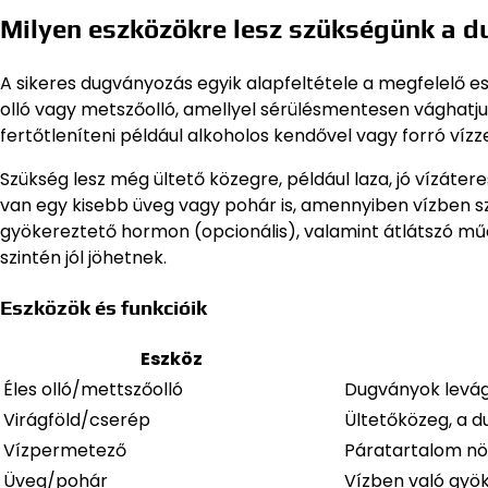
Milyen eszközökre lesz szükségünk a 
A sikeres dugványozás egyik alapfeltétele a megfelelő es
olló vagy metszőolló, amellyel sérülésmentesen vághatju
fertőtleníteni például alkoholos kendővel vagy forró vízze
Szükség lesz még ültető közegre, például laza, jó vízátere
van egy kisebb üveg vagy pohár is, amennyiben vízben 
gyökereztető hormon (opcionális), valamint átlátszó mű
szintén jól jöhetnek.
Eszközök és funkcióik
Eszköz
Éles olló/mettszőolló
Dugványok levágá
Virágföld/cserép
Ültetőközeg, a 
Vízpermetező
Páratartalom nö
Üveg/pohár
Vízben való gyö