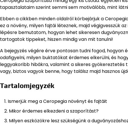
Ceropegia szaporítása mindig egy kis csoda: egyetlen kis 
tapasztalataim szerint semmi sem motiválóbb, mint látni,
Ebben a cikkben minden oldalról körbejárjuk a Ceropegia
ez a növény, milyen fajtái léteznek, majd végigvesszük az 
lépésre bemutatom, hogyan lehet sikeresen dugványozni
tartogatok tippeket, hiszen mindig van mit tanulni!
A bejegyzés végére érve pontosan tudni fogod, hogyan é
odafigyelni, milyen buktatókat érdemes elkerülni, és hogy
leggyakoribb hibákra, valamint a sikeres gyökereztetés t
vagy, biztos vagyok benne, hogy találsz majd hasznos új
Tartalomjegyzék
Ismerjük meg a Ceropegia növényt és fajtáit
Mikor érdemes elkezdeni a szaporítást?
Milyen eszközökre lesz szükségünk a dugványozásho