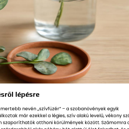
sről lépésre
smertebb nevén „szívfüzér” – a szobanövények egyik
koztak már ezekkel a légies, szív alakú levelű, vékony sz
n szaporíthatók otthoni körülmények között. Számomra 