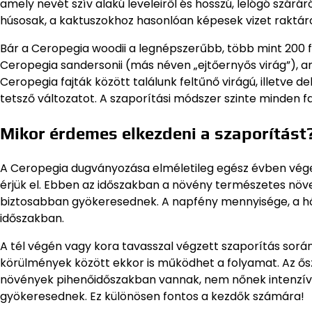
amely nevét szív alakú leveleiről és hosszú, lelógó szárá
húsosak, a kaktuszokhoz hasonlóan képesek vizet raktáro
Bár a Ceropegia woodii a legnépszerűbb, több mint 200 f
Ceropegia sandersonii (más néven „ejtőernyős virág”), a
Ceropegia fajták között találunk feltűnő virágú, illetve d
tetsző változatot. A szaporítási módszer szinte minden f
Mikor érdemes elkezdeni a szaporítást
A Ceropegia dugványozása elméletileg egész évben vége
érjük el. Ebben az időszakban a növény természetes növe
biztosabban gyökeresednek. A napfény mennyisége, a h
időszakban.
A tél végén vagy kora tavasszal végzett szaporítás sorá
körülmények között ekkor is működhet a folyamat. Az ősz
növények pihenőidőszakban vannak, nem nőnek intenzíve
gyökeresednek. Ez különösen fontos a kezdők számára!