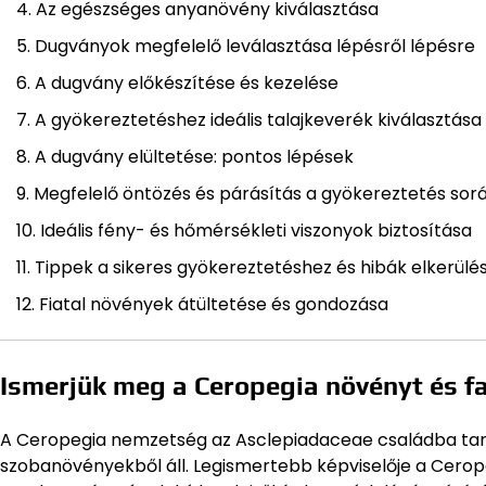
Az egészséges anyanövény kiválasztása
Dugványok megfelelő leválasztása lépésről lépésre
A dugvány előkészítése és kezelése
A gyökereztetéshez ideális talajkeverék kiválasztása
A dugvány elültetése: pontos lépések
Megfelelő öntözés és párásítás a gyökereztetés sor
Ideális fény- és hőmérsékleti viszonyok biztosítása
Tippek a sikeres gyökereztetéshez és hibák elkerülé
Fiatal növények átültetése és gondozása
Ismerjük meg a Ceropegia növényt és fa
A Ceropegia nemzetség az Asclepiadaceae családba tart
szobanövényekből áll. Legismertebb képviselője a Cerope