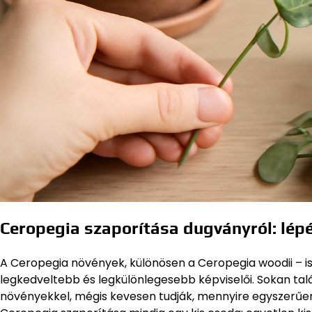
Ceropegia szaporítása dugványról: lépé
A Ceropegia növények, különösen a Ceropegia woodii – i
legkedveltebb és legkülönlegesebb képviselői. Sokan talál
növényekkel, mégis kevesen tudják, mennyire egyszerűe