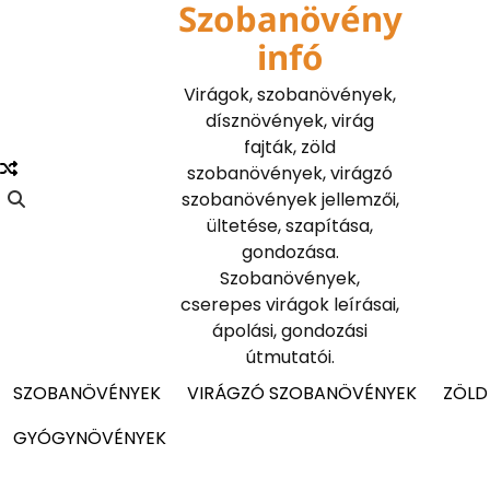
Szobanövény
Skip
to
infó
content
Virágok, szobanövények,
dísznövények, virág
fajták, zöld
szobanövények, virágzó
szobanövények jellemzői,
ültetése, szapítása,
gondozása.
Szobanövények,
cserepes virágok leírásai,
ápolási, gondozási
útmutatói.
SZOBANÖVÉNYEK
VIRÁGZÓ SZOBANÖVÉNYEK
ZÖLD
GYÓGYNÖVÉNYEK