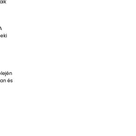
aik
A
neki
lején
ban és