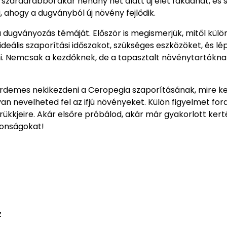
szárdarabból akár néhány hét alatt új élet fakadhat, és s
 ahogy a dugványból új növény fejlődik.
 dugványozás témáját. Először is megismerjük, mitől külö
ideális szaporítási időszakot, szükséges eszközöket, és lé
. Nemcsak a kezdőknek, de a tapasztalt növénytartóknak
rdemes nekikezdeni a Ceropegia szaporításának, mire ke
an nevelheted fel az ifjú növényeket. Külön figyelmet for
rükkjeire. Akár elsőre próbálod, akár már gyakorlott kert
donságokat!
z