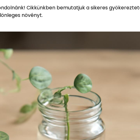
ondolnánk! Cikkünkben bemutatjuk a sikeres gyökereztet
ülönleges növényt.