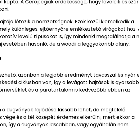
ról kapta. A Ceropegiák érdekessége, hogy leveleik és szár
zni.
ajtája létezik a nemzetségnek. Ezek közül kiemelkedik a
mely különleges, ejtőernyőre emlékeztető virágokat hoz. 
ekoratív levelű típusokat is, így mindenki megtalálhatja a 
aj esetében hasonló, de a woodii a leggyakoribb alany.
?
zhető, azonban a legjobb eredményt tavasszal és nyár e
kedési ciklusban van, így a levágott hajtások is gyorsab
őmérséklet és a páratartalom is kedvezőbb ebben az
n a dugványok fejlődése lassabb lehet, de megfelelő
 vége és a tél közepét érdemes elkerülni, mert ekkor a
n, így a dugványok lassabban, vagy egyáltalán nem