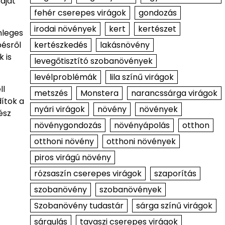
aját
fehér cserepes virágok
gondozás
irodai növények
kert
kertészet
nleges
kertészkedés
lakásnövény
pésről
 is
levegőtisztító szobanövények
levélproblémák
lila színű virágok
ll
metszés
Monstera
narancssárga virágok
dítok a
nyári virágok
növény
növények
ész
növénygondozás
növényápolás
otthon
otthoni növény
otthoni növények
piros virágú növény
rózsaszín cserepes virágok
szaporítás
szobanövény
szobanövények
Szobanövény tudastár
sárga színű virágok
sárgulás
tavaszi cserepes virágok