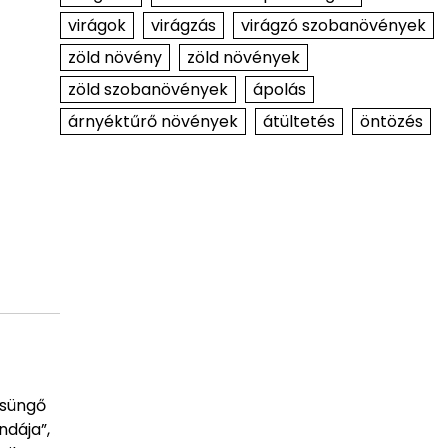
virágok
virágzás
virágzó szobanövények
zöld növény
zöld növények
zöld szobanövények
ápolás
árnyéktűrő növények
átültetés
öntözés
csüngő
ndája”,