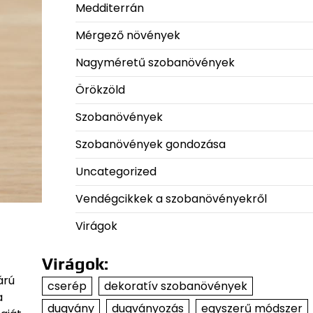
Medditerrán
Mérgező növények
Nagyméretű szobanövények
Örökzöld
Szobanövények
Szobanövények gondozása
Uncategorized
Vendégcikkek a szobanövényekről
Virágok
Virágok:
árú
cserép
dekoratív szobanövények
a
dugvány
dugványozás
egyszerű módszer