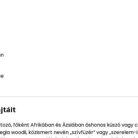
án
se
jtáit
ozó, főként Afrikában és Ázsiában őshonos kúszó vagy 
gia woodii, közismert nevén „szívfüzér” vagy „szerelem-i