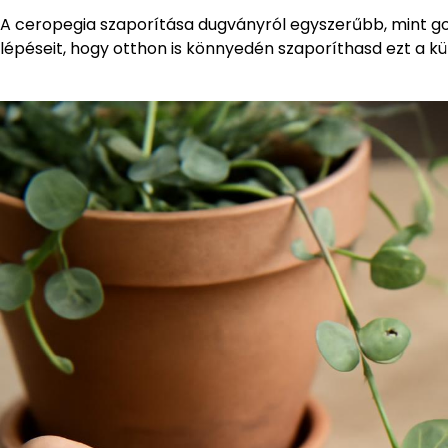
A ceropegia szaporítása dugványról egyszerűbb, mint g
lépéseit, hogy otthon is könnyedén szaporíthasd ezt a k