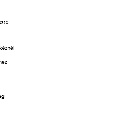
szta
 kéznél
hez
ég