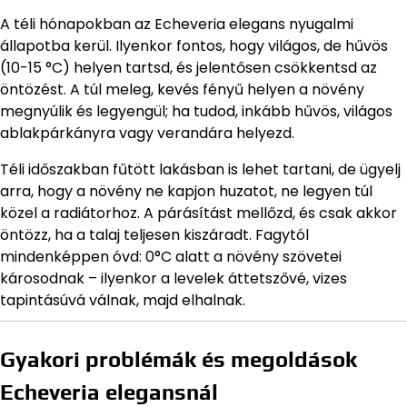
A téli hónapokban az Echeveria elegans nyugalmi
állapotba kerül. Ilyenkor fontos, hogy világos, de hűvös
(10-15 °C) helyen tartsd, és jelentősen csökkentsd az
öntözést. A túl meleg, kevés fényű helyen a növény
megnyúlik és legyengül; ha tudod, inkább hűvös, világos
ablakpárkányra vagy verandára helyezd.
Téli időszakban fűtött lakásban is lehet tartani, de ügyelj
arra, hogy a növény ne kapjon huzatot, ne legyen túl
közel a radiátorhoz. A párásítást mellőzd, és csak akkor
öntözz, ha a talaj teljesen kiszáradt. Fagytól
mindenképpen óvd: 0°C alatt a növény szövetei
károsodnak – ilyenkor a levelek áttetszővé, vizes
tapintásúvá válnak, majd elhalnak.
Gyakori problémák és megoldások
Echeveria elegansnál