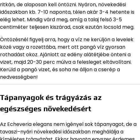
ritkán, de alaposan kell öntözni. Nyáron, növekedési
időszakban kb. 7-10 naponta, télen akár 3-4 hetente is
elég lehet. Mindig várd meg, amíg a talaj felső 3-5
centiméter teljesen kiszárad, csak ezután locsold meg.
Öntözésnél figyelj arra, hogy a víz ne kerüljön a levelek
közé vagy a rozettába, mert ott pangó víz gyorsan
rothadást okoz. Ajánlott az edény alátétjébe önteni a
vizet, majd 20-30 perc múlva a felesleget eltávolítani.
Kerüld a pangó vizet, és soha ne álljon a cserép a
nedvességben!
Tápanyagok és trágyázás az
egészséges növekedésért
Az Echeveria elegans nem igényel sok tápanyagot, de a
tavaszi–nyári növekedési időszakban meghálálja a
kíméletes trágyázást. Ekkor havonta egyszer érdemes