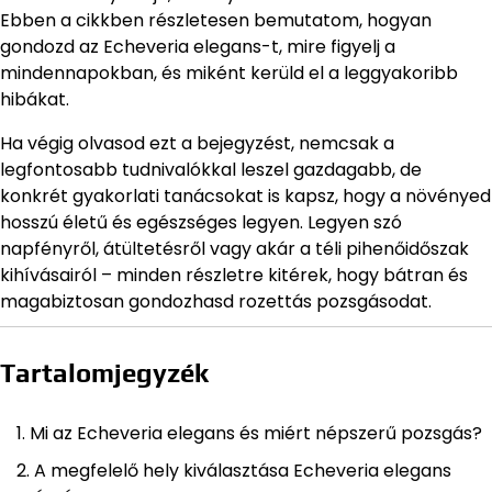
Ebben a cikkben részletesen bemutatom, hogyan
gondozd az Echeveria elegans-t, mire figyelj a
mindennapokban, és miként kerüld el a leggyakoribb
hibákat.
Ha végig olvasod ezt a bejegyzést, nemcsak a
legfontosabb tudnivalókkal leszel gazdagabb, de
konkrét gyakorlati tanácsokat is kapsz, hogy a növényed
hosszú életű és egészséges legyen. Legyen szó
napfényről, átültetésről vagy akár a téli pihenőidőszak
kihívásairól – minden részletre kitérek, hogy bátran és
magabiztosan gondozhasd rozettás pozsgásodat.
Tartalomjegyzék
Mi az Echeveria elegans és miért népszerű pozsgás?
A megfelelő hely kiválasztása Echeveria elegans