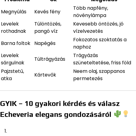
Több napfény,
Megnyúlás
Kevés fény
növénylámpa
Levelek
Túlöntözés,
Kevesebb öntözés, jó
rothadnak
pangó víz
vízelvezetés
Fokozatos szoktatás a
Barna foltok
Napégés
naphoz
Levelek
Trágyázás
Túltrágyázás
sárgulnak
szüneteltetése, friss föld
Pajzstetű,
Neem olaj, szappanos
Kártevők
atka
permetezés
GYIK – 10 gyakori kérdés és válasz
Echeveria elegans gondozásáról