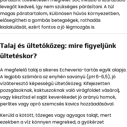
levegőt kedveli, így nem szükséges párásítani. A túl
magas páratartalom, különösen hűvös környezetben,
elősegítheti a gombás betegségek, rothadás
kialakulását, ezért fontos a jó légmozgás is.
Talaj és ültetőközeg: mire figyeljünk
ültetéskor?
A megfelelő talaj a sikeres Echeveria-tartás egyik alapja.
A legjobb számára az enyhén savanyú (pH 6-6,5), jó
vízáteresztő képességű ültetőközeg. Kifejezetten
pozsgásoknak, kaktuszoknak való virágföldet vásárolj,
vagy készítsd el saját keverékedet jó arányú homok,
perlites vagy apró szemcsés kavics hozzáadásával.
Kerüld a kötött, tőzeges vagy agyagos talajt, mert
ezekben a víz könnyen megreked, a gyökérzet