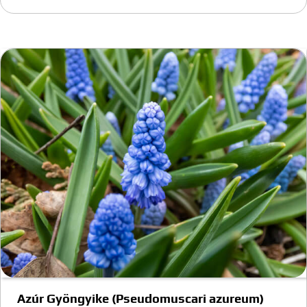
Azúr Gyöngyike (Pseudomuscari azureum)