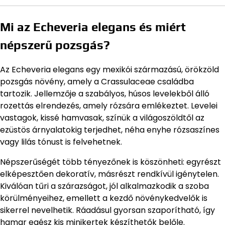
Mi az Echeveria elegans és miért
népszerű pozsgás?
Az Echeveria elegans egy mexikói származású, örökzöld
pozsgás növény, amely a Crassulaceae családba
tartozik. Jellemzője a szabályos, húsos levelekből álló
rozettás elrendezés, amely rózsára emlékeztet. Levelei
vastagok, kissé hamvasak, színük a világoszöldtől az
ezüstös árnyalatokig terjedhet, néha enyhe rózsaszínes
vagy lilás tónust is felvehetnek.
Népszerűségét több tényezőnek is köszönheti: egyrészt
elképesztően dekoratív, másrészt rendkívül igénytelen.
Kiválóan tűri a szárazságot, jól alkalmazkodik a szoba
körülményeihez, emellett a kezdő növénykedvelők is
sikerrel nevelhetik. Ráadásul gyorsan szaporítható, így
hamar egész kis minikertek készíthetők belőle.