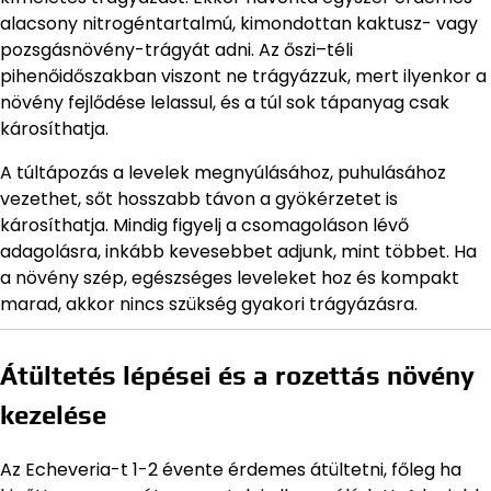
alacsony nitrogéntartalmú, kimondottan kaktusz- vagy
pozsgásnövény-trágyát adni. Az őszi–téli
pihenőidőszakban viszont ne trágyázzuk, mert ilyenkor a
növény fejlődése lelassul, és a túl sok tápanyag csak
károsíthatja.
A túltápozás a levelek megnyúlásához, puhulásához
vezethet, sőt hosszabb távon a gyökérzetet is
károsíthatja. Mindig figyelj a csomagoláson lévő
adagolásra, inkább kevesebbet adjunk, mint többet. Ha
a növény szép, egészséges leveleket hoz és kompakt
marad, akkor nincs szükség gyakori trágyázásra.
Átültetés lépései és a rozettás növény
kezelése
Az Echeveria-t 1-2 évente érdemes átültetni, főleg ha