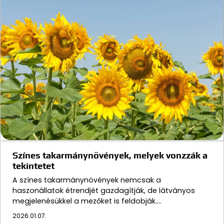
Színes takarmánynövények, melyek vonzzák a
tekintetet
A színes takarmánynövények nemcsak a
haszonállatok étrendjét gazdagítják, de látványos
megjelenésükkel a mezőket is feldobják.…
2026.01.07.