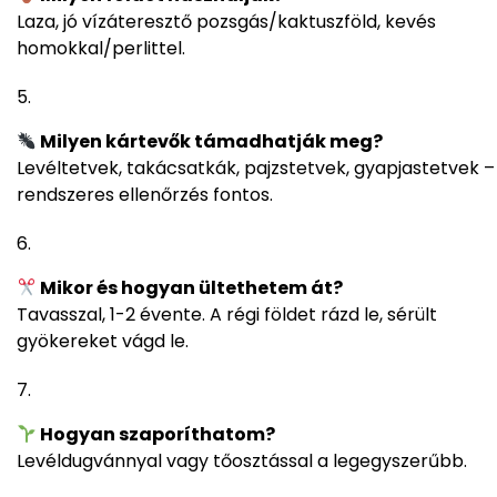
Laza, jó vízáteresztő pozsgás/kaktuszföld, kevés
homokkal/perlittel.
Milyen kártevők támadhatják meg?
Levéltetvek, takácsatkák, pajzstetvek, gyapjastetvek –
rendszeres ellenőrzés fontos.
Mikor és hogyan ültethetem át?
Tavasszal, 1-2 évente. A régi földet rázd le, sérült
gyökereket vágd le.
Hogyan szaporíthatom?
Levéldugvánnyal vagy tőosztással a legegyszerűbb.