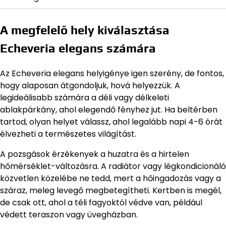
A megfelelő hely kiválasztása
Echeveria elegans számára
Az Echeveria elegans helyigénye igen szerény, de fontos,
hogy alaposan átgondoljuk, hová helyezzük. A
legideálisabb számára a déli vagy délkeleti
ablakpárkány, ahol elegendő fényhez jut. Ha beltérben
tartod, olyan helyet válassz, ahol legalább napi 4-6 órát
élvezheti a természetes világítást.
A pozsgások érzékenyek a huzatra és a hirtelen
hőmérséklet-változásra. A radiátor vagy légkondicionáló
közvetlen közelébe ne tedd, mert a hőingadozás vagy a
száraz, meleg levegő megbetegítheti. Kertben is megél,
de csak ott, ahol a téli fagyoktól védve van, például
védett teraszon vagy üvegházban.