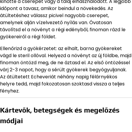
kinőtte a cserepét vagy a talaj elhasználódott. A legjobb
időpont a tavasz, amikor beindul a növekedés. Az
átültetéshez válassz picivel nagyobb cserepet,
amelynek alján vízelvezető nyílás van. Óvatosan
távolítsd el a növényt a régi edényből, finoman rázd le
gyökereiről a régi földet.
Ellenőrizd a gyökérzetet: az elhalt, barna gyökereket
vágd le steril ollóval. Helyezd a növényt az új földbe, majd
finoman öntözd meg, de ne áztasd el. Az első öntözéssel
várj 2-3 napot, hogy a sérült gyökerek begyógyuljanak.
Az átültetett Echeveriát néhány napig félárnyékos
helyre tedd, majd fokozatosan szoktasd vissza a teljes
fényhez.
Kártevők, betegségek és megelőzés
módjai