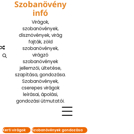
Szobanövény
Skip
to
infó
content
Virágok,
szobanövények,
dísznövények, virág
fajták, zöld
szobanövények,
virágzó
szobanövények
jellemzői, ültetése,
szapítása, gondozása.
Szobanövények,
cserepes virágok
leírásai, ápolási,
gondozási útmutatói.
Kerti virágok
Szobanövények gondozása