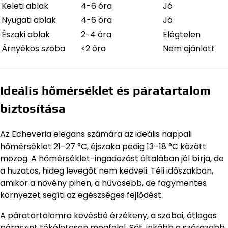
Keleti ablak
4-6 óra
Jó
Nyugati ablak
4-6 óra
Jó
Északi ablak
2-4 óra
Elégtelen
Árnyékos szoba
<2 óra
Nem ajánlott
Ideális hőmérséklet és páratartalom
biztosítása
Az Echeveria elegans számára az ideális nappali
hőmérséklet 21–27 °C, éjszaka pedig 13–18 °C között
mozog. A hőmérséklet-ingadozást általában jól bírja, de
a huzatos, hideg levegőt nem kedveli. Téli időszakban,
amikor a növény pihen, a hűvösebb, de fagymentes
környezet segíti az egészséges fejlődést.
A páratartalomra kevésbé érzékeny, a szobai, átlagos
páraszint tökéletesen megfelel. Sőt, inkább a szárazabb