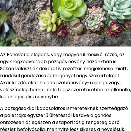
Az Echeveria elegans, vagy magyarul mexikói rózsa, az
egyik legkedveltebb pozsgás növény hazánkban is.
Sokan választják dekoratív rozettás megjelenése miatt,
ráadásul gondozása sem igényel nagy szakértelmet.
Akár kezdő, akár haladó szobanövény-rajongó vagy,
valószínűleg hamar bele fogsz szeretni ebbe az ellenálló,
különleges dísznövénybe.
A pozsgásokkal kapcsolatos ismereteknek szerteágazó
a palettája: egyszerű ültetéstől kezdve a gondos
öntözésen át egészen a szaporításig rengeteg apró
részlet befolyásolja, mennyire lesz sikeres a nevelésük.