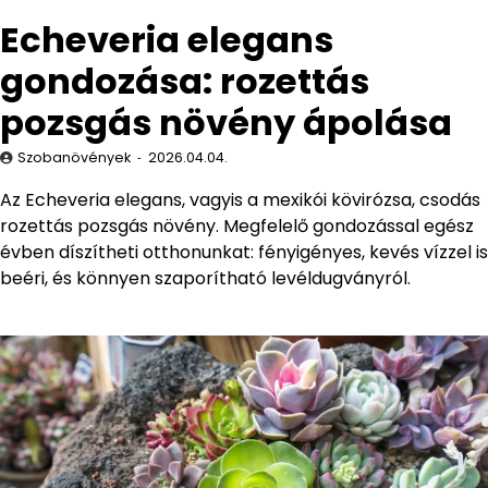
Echeveria elegans
gondozása: rozettás
pozsgás növény ápolása
Szobanövények
2026.04.04.
Az Echeveria elegans, vagyis a mexikói kövirózsa, csodás
rozettás pozsgás növény. Megfelelő gondozással egész
évben díszítheti otthonunkat: fényigényes, kevés vízzel is
beéri, és könnyen szaporítható levéldugványról.