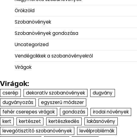
Örökzöld
Szobanövények
Szobanövények gondozása
Uncategorized
Vendégcikkek a szobanövényekről
Virágok
Virágok:
cserép
dekoratív szobanövények
dugvány
dugványozás
egyszerű módszer
fehér cserepes virágok
gondozás
irodai növények
kert
kertészet
kertészkedés
lakásnövény
levegőtisztító szobanövények
levélproblémák