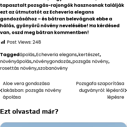
tapasztalt pozsgás-rajongók hasznosnak találják
ezt az útmutatót az Echeveria elegans
gondozásához – és bátran belevágnak ebbe a
hálás, gyönyörű növény nevelésébe! Ha kérdésed
van, oszd meg bátran kommentben!
Post Views:
248
Tagged
ápolás
,
Echeveria elegans
,
kertészet
,
növényápolás
,
növénygondozás
,
pozsgás növény
,
rosettás növény
,
szobanövény
Aloe vera gondozása
Pozsgafa szaporítása
Bejegyzés
lakásban: pozsgás növény
dugványról: lépésről
navigáció
ápolása
lépésre
Ezt olvastad már?