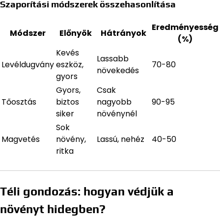
Szaporítási módszerek összehasonlítása
Eredményesség
Módszer
Előnyök
Hátrányok
(%)
Kevés
Lassabb
Levéldugvány
eszköz,
70-80
növekedés
gyors
Gyors,
Csak
Tőosztás
biztos
nagyobb
90-95
siker
növénynél
Sok
Magvetés
növény,
Lassú, nehéz
40-50
ritka
Téli gondozás: hogyan védjük a
növényt hidegben?