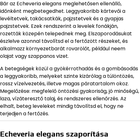
Bár az Echeveria elegans meglehetősen ellenálló,
időnként megbetegedhet. Leggyakoribb kártevői a
levéltetvek, takácsatkák, pajzstetvek és a gyapjas
pajzstetvek. Ezek rendszerint a levelek fonákján,
rozetták közepén telepednek meg. Elszaporodásukat
észlelve azonnal távolítsd el a fertőzött részeket, és
alkalmazz környezetbarát rovarölőt, például neem
olajat vagy szappanos vizet.
A betegségek közül a gyökérrothadás és a gombásodás
a leggyakoribb, melyeket szinte kizárólag a túlöntözés,
rossz vízelvezetés, illetve magas páratartalom okoz.
Megelőzése: megfelelő öntözési gyakoriság, jó minőségű,
laza, vízáteresztő talaj, és rendszeres ellenőrzés. Az
elhalt, beteg leveleket mindig távolítsd el, hogy ne
terjedjen a fertőzés.
Echeveria elegans szaporítása