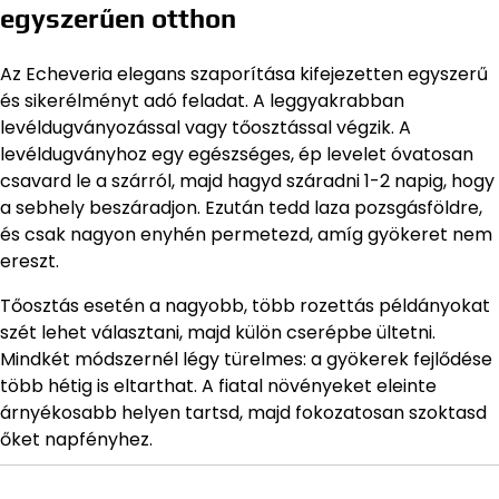
egyszerűen otthon
Az Echeveria elegans szaporítása kifejezetten egyszerű
és sikerélményt adó feladat. A leggyakrabban
levéldugványozással vagy tőosztással végzik. A
levéldugványhoz egy egészséges, ép levelet óvatosan
csavard le a szárról, majd hagyd száradni 1-2 napig, hogy
a sebhely beszáradjon. Ezután tedd laza pozsgásföldre,
és csak nagyon enyhén permetezd, amíg gyökeret nem
ereszt.
Tőosztás esetén a nagyobb, több rozettás példányokat
szét lehet választani, majd külön cserépbe ültetni.
Mindkét módszernél légy türelmes: a gyökerek fejlődése
több hétig is eltarthat. A fiatal növényeket eleinte
árnyékosabb helyen tartsd, majd fokozatosan szoktasd
őket napfényhez.