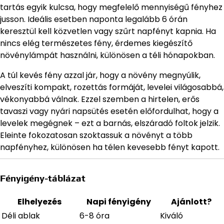
tartás egyik kulcsa, hogy megfelelő mennyiségű fényhez
jusson. Ideális esetben naponta legalább 6 órán
keresztül kell közvetlen vagy szűrt napfényt kapnia. Ha
nincs elég természetes fény, érdemes kiegészítő
növénylámpát használni, különösen a téli hónapokban.
A túl kevés fény azzal jár, hogy a növény megnyúlik,
elveszíti kompakt, rozettás formáját, levelei világosabbá,
vékonyabbá válnak. Ezzel szemben a hirtelen, erős
tavaszi vagy nyári napsütés esetén előfordulhat, hogy a
levelek megégnek – ezt a barnás, elszáradó foltok jelzik.
Eleinte fokozatosan szoktassuk a növényt a több
napfényhez, különösen ha télen kevesebb fényt kapott.
Fényigény-táblázat
Elhelyezés
Napi fényigény
Ajánlott?
Déli ablak
6-8 óra
Kiváló