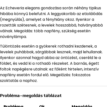
Az Echeveria elegans gondozása során néhány tipikus
hibába könnyű belefutni. A leggyakoribb az etiolálódás
(megnyúlás), amelyet a fényhiány okoz. Ilyenkor a
rozetták szétesnek, a levelek hosszabbá, halványabbá
válnak. Megoldás: több napfény, szükség esetén
növénylámpa.
Túlöntözés esetén a gyökerek rothadni kezdenek, a
levelek puhábbak, sárgábbak lesznek, majd lehullanak.
Ilyenkor azonnal hagyd abba az öntözést, cseréld le a
földet, és vedd ki a rothadó részeket. A barnás, égett
foltok napégésre utalnak: ez főként hirtelen, intenzív
napfény esetén fordul elő. Megelőzés: fokozatos
szoktatás a naphoz.
Probléma–megoldás táblázat
Probléma
Ok
Megoldás