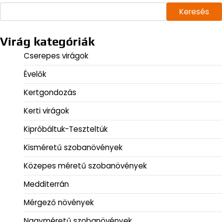
Keresés
Virág kategóriák
Cserepes virágok
Évelők
Kertgondozás
Kerti virágok
Kipróbáltuk-Teszteltük
Kisméretű szobanövények
Közepes méretű szobanövények
Medditerrán
Mérgező növények
Nagyméretű szobanövények