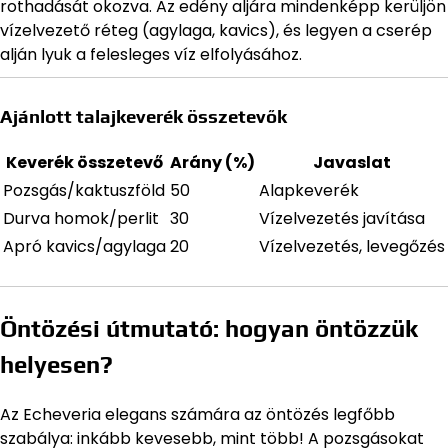
rothadását okozva. Az edény aljára mindenképp kerüljön
vízelvezető réteg (agylaga, kavics), és legyen a cserép
alján lyuk a felesleges víz elfolyásához.
Ajánlott talajkeverék összetevők
Keverék összetevő
Arány (%)
Javaslat
Pozsgás/kaktuszföld
50
Alapkeverék
Durva homok/perlit
30
Vízelvezetés javítása
Apró kavics/agylaga
20
Vízelvezetés, levegőzés
Öntözési útmutató: hogyan öntözzük
helyesen?
Az Echeveria elegans számára az öntözés legfőbb
szabálya: inkább kevesebb, mint több! A pozsgásokat