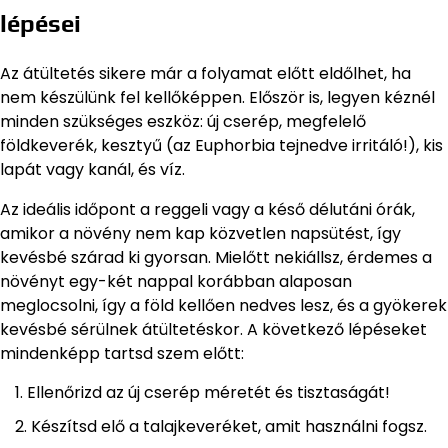
lépései
Az átültetés sikere már a folyamat előtt eldőlhet, ha
nem készülünk fel kellőképpen. Először is, legyen kéznél
minden szükséges eszköz: új cserép, megfelelő
földkeverék, kesztyű (az Euphorbia tejnedve irritáló!), kis
lapát vagy kanál, és víz.
Az ideális időpont a reggeli vagy a késő délutáni órák,
amikor a növény nem kap közvetlen napsütést, így
kevésbé szárad ki gyorsan. Mielőtt nekiállsz, érdemes a
növényt egy-két nappal korábban alaposan
meglocsolni, így a föld kellően nedves lesz, és a gyökerek
kevésbé sérülnek átültetéskor. A következő lépéseket
mindenképp tartsd szem előtt:
Ellenőrizd az új cserép méretét és tisztaságát!
Készítsd elő a talajkeveréket, amit használni fogsz.