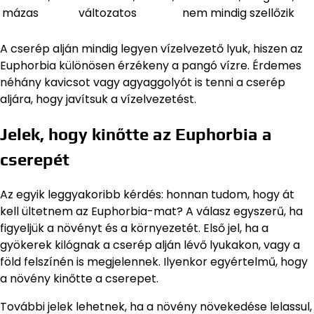
mázas
változatos
nem mindig szellőzik
A cserép alján mindig legyen vízelvezető lyuk, hiszen az
Euphorbia különösen érzékeny a pangó vízre. Érdemes
néhány kavicsot vagy agyaggolyót is tenni a cserép
aljára, hogy javítsuk a vízelvezetést.
Jelek, hogy kinőtte az Euphorbia a
cserepét
Az egyik leggyakoribb kérdés: honnan tudom, hogy át
kell ültetnem az Euphorbia-mat? A válasz egyszerű, ha
figyeljük a növényt és a környezetét. Első jel, ha a
gyökerek kilógnak a cserép alján lévő lyukakon, vagy a
föld felszínén is megjelennek. Ilyenkor egyértelmű, hogy
a növény kinőtte a cserepet.
További jelek lehetnek, ha a növény növekedése lelassul,