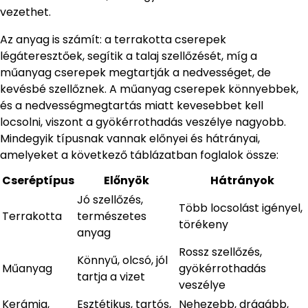
vezethet.
Az anyag is számít: a terrakotta cserepek
légáteresztőek, segítik a talaj szellőzését, míg a
műanyag cserepek megtartják a nedvességet, de
kevésbé szellőznek. A műanyag cserepek könnyebbek,
és a nedvességmegtartás miatt kevesebbet kell
locsolni, viszont a gyökérrothadás veszélye nagyobb.
Mindegyik típusnak vannak előnyei és hátrányai,
amelyeket a következő táblázatban foglalok össze:
Cseréptípus
Előnyök
Hátrányok
Jó szellőzés,
Több locsolást igényel,
Terrakotta
természetes
törékeny
anyag
Rossz szellőzés,
Könnyű, olcsó, jól
Műanyag
gyökérrothadás
tartja a vizet
veszélye
Kerámia,
Esztétikus, tartós,
Nehezebb, drágább,