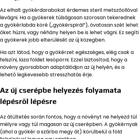
Az elhalt gyökérdarabokat érdemes steril metszőollóval
levágni. Ha a gyökerek túlságosan szorosan tekerednek
a gyökérlabda köré („gyökérspirál”), óvatosan szét lehet
őket húzni, vagy néhány helyen be is lehet vágni. Ez segíti
a gyökerek jobb elterülését az új közegben.
Ha azt látod, hogy a gyökérzet egészséges, elég csak a
felszíni, laza földet lesöpörni. Ezzel biztosítod, hogy a
növény gyorsabban adaptálódjon az új helyén, és a
lehető legkevesebb stresszhatás érje.
Az új cserépbe helyezés folyamata
lépésről lépésre
Az átültetés során fontos, hogy a növényt ne helyezd túl
mélyre vagy túl magasan az új cserépben. A gyökérnyak
(ahol a gyökér a szárba megy át) körülbelül a föld