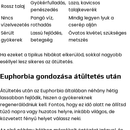
Gyökérfulladás,
Laza, kavicsos
Rossz talaj
penészedés
talajkeverék
Nincs
Pangó víz,
Mindig legyen lyuk a
vízelvezetés
rothadás
cserép alján
Sérült
Lassú fejlődés,
Óvatos kivétel, szükséges
gyökerek
betegség
metszés
Ha ezeket a tipikus hibákat elkerülöd, sokkal nagyobb
eséllyel lesz sikeres az átültetés.
Euphorbia gondozása átültetés után
Átültetés után az Euphorbia általában néhány hétig
lassabban fejlődik, hiszen a gyökereknek
regenerálódniuk kell. Fontos, hogy ez idő alatt ne állítsd
tűző napra vagy huzatos helyre, inkább világos, de
közvetett fényű helyet válassz neki.