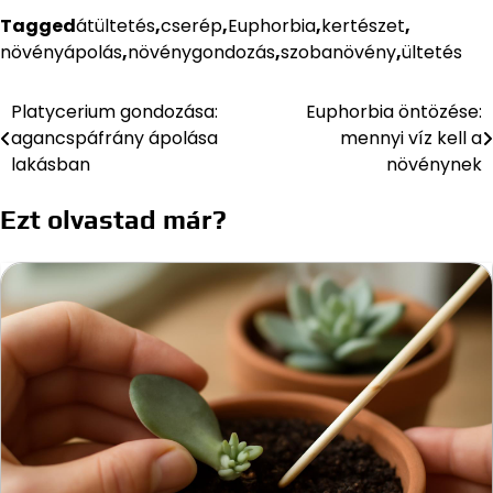
Tagged
átültetés
,
cserép
,
Euphorbia
,
kertészet
,
növényápolás
,
növénygondozás
,
szobanövény
,
ültetés
Platycerium gondozása:
Euphorbia öntözése:
Bejegyzés
agancspáfrány ápolása
mennyi víz kell a
navigáció
lakásban
növénynek
Ezt olvastad már?