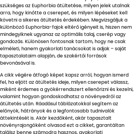
szükséges az Euphorbia átültetése, milyen jelek utalnak
arra, hogy kinőtte a cserepet, és milyen lépéseket kell
követni a sikeres átültetés érdekében. Megvizsgáljuk a
különböző Euphorbia-fajok eltérő igényeit is, hiszen nem
mindegyiknek ugyanaz az optimális talaj, cserép vagy
gondozás. Különösen fontosnak tartom, hogy ne csak
elméleti, hanem gyakorlati tanácsokat is adjak – saját
tapasztalataim alapján, de szakértői források
bevonásával is.
A cikk végére átfogó képet kapsz arról, hogyan ismerd
fel, ha eljött az átültetés ideje, milyen cserepet válassz,
miként érdemes a gyökérrendszert ellenőrizni és kezelni,
valamint hogyan gondoskodhatsz a növényedről az
átültetés után. Ráadásul táblázatokkal segítem az
előnyök, hátrányok és a legfontosabb tudnivalók
áttekintését is. Akár kezdőként, akár tapasztalt
növényrajongóként olvasod ezt a cikket, garantáltan
találsz benne számodra hasznos, gyakorlati