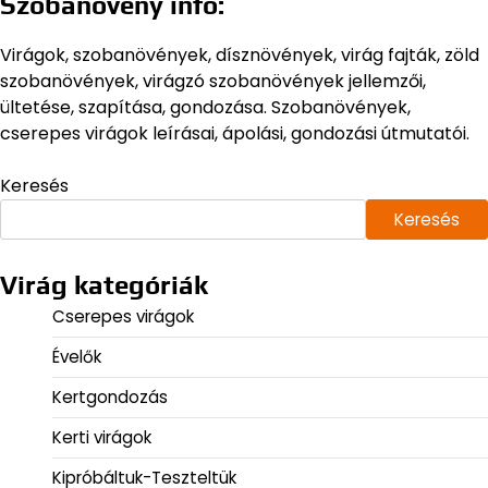
Szobanövény infó:
Virágok, szobanövények, dísznövények, virág fajták, zöld
szobanövények, virágzó szobanövények jellemzői,
ültetése, szapítása, gondozása. Szobanövények,
cserepes virágok leírásai, ápolási, gondozási útmutatói.
Keresés
Keresés
Virág kategóriák
Cserepes virágok
Évelők
Kertgondozás
Kerti virágok
Kipróbáltuk-Teszteltük