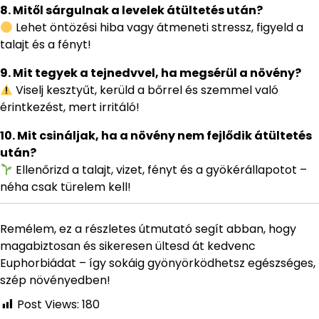
8. Mitől sárgulnak a levelek átültetés után?
Lehet öntözési hiba vagy átmeneti stressz, figyeld a
talajt és a fényt!
9. Mit tegyek a tejnedvvel, ha megsérül a növény?
Viselj kesztyűt, kerüld a bőrrel és szemmel való
érintkezést, mert irritáló!
10. Mit csináljak, ha a növény nem fejlődik átültetés
után?
Ellenőrizd a talajt, vizet, fényt és a gyökérállapotot –
néha csak türelem kell!
Remélem, ez a részletes útmutató segít abban, hogy
magabiztosan és sikeresen ültesd át kedvenc
Euphorbiádat – így sokáig gyönyörködhetsz egészséges,
szép növényedben!
Post Views:
180