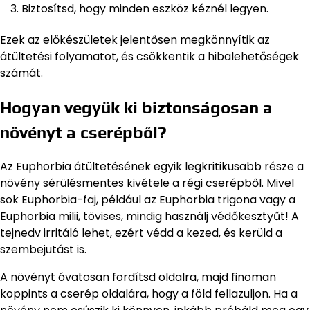
Biztosítsd, hogy minden eszköz kéznél legyen.
Ezek az előkészületek jelentősen megkönnyítik az
átültetési folyamatot, és csökkentik a hibalehetőségek
számát.
Hogyan vegyük ki biztonságosan a
növényt a cserépből?
Az Euphorbia átültetésének egyik legkritikusabb része a
növény sérülésmentes kivétele a régi cserépből. Mivel
sok Euphorbia-faj, például az Euphorbia trigona vagy a
Euphorbia milii, tövises, mindig használj védőkesztyűt! A
tejnedv irritáló lehet, ezért védd a kezed, és kerüld a
szembejutást is.
A növényt óvatosan fordítsd oldalra, majd finoman
koppints a cserép oldalára, hogy a föld fellazuljon. Ha a