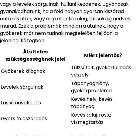
vagy a levelek sárgulnak, hullani kezdenek. Ugyancsak
gyanakodhatunk, ha a föld nagyon gyorsan kiszárad
öntözés után, vagy épp ellenkezőleg, túl sokáig nedves
marad. Ezek a problémák mind arra utalnak, hogy a
gyökerek már nem tudnak megfelelően fejlődni a
jelenlegi közegben.
Átültetés
Miért jelentős?
szükségességének jelei
Túlzsúfolt, gyökérfulladás
Gyökerek kilógnak
veszély
Tápanyaghiány,
Levelek sárgulnak
gyökérprobléma
Kevés hely, kevés
Lassú növekedés
tápanyag
Kevés talaj, rossz
Gyors földszáradás
vízmegtartás