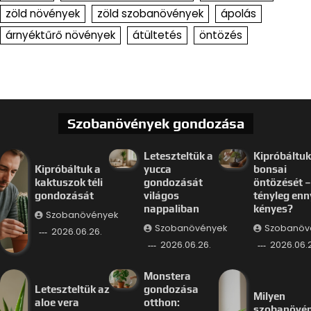
zöld növények
zöld szobanövények
ápolás
árnyéktűrő növények
átültetés
öntözés
Szobanövények gondozása
Leteszteltük a
Kipróbáltuk
Kipróbáltuk a
yucca
bonsai
kaktuszok téli
gondozását
öntözését –
gondozását
világos
tényleg enn
nappaliban
kényes?
Szobanövények
Szobanövények
Szobanöv
2026.06.26.
2026.06.26.
2026.06.
Monstera
Leteszteltük az
gondozása
Milyen
aloe vera
otthon:
szobanövé