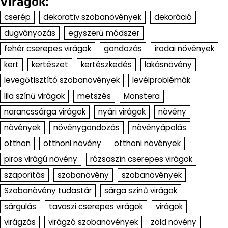
Virágok:
cserép
dekoratív szobanövények
dekoráció
dugványozás
egyszerű módszer
fehér cserepes virágok
gondozás
irodai növények
kert
kertészet
kertészkedés
lakásnövény
levegőtisztító szobanövények
levélproblémák
lila színű virágok
metszés
Monstera
narancssárga virágok
nyári virágok
növény
növények
növénygondozás
növényápolás
otthon
otthoni növény
otthoni növények
piros virágú növény
rózsaszín cserepes virágok
szaporítás
szobanövény
szobanövények
Szobanövény tudastár
sárga színű virágok
sárgulás
tavaszi cserepes virágok
virágok
virágzás
virágzó szobanövények
zöld növény