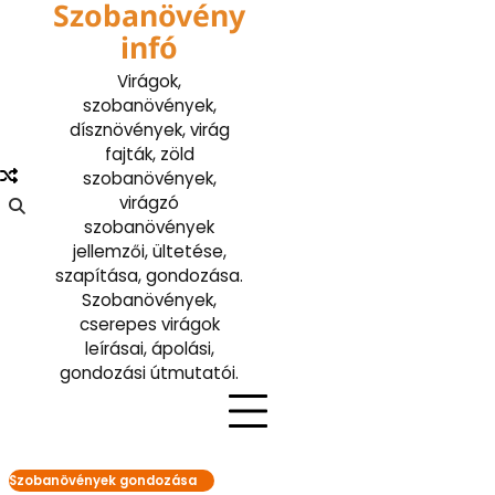
Szobanövény
Skip
to
infó
content
Virágok,
szobanövények,
dísznövények, virág
fajták, zöld
szobanövények,
virágzó
szobanövények
jellemzői, ültetése,
szapítása, gondozása.
Szobanövények,
cserepes virágok
leírásai, ápolási,
gondozási útmutatói.
Szobanövények gondozása