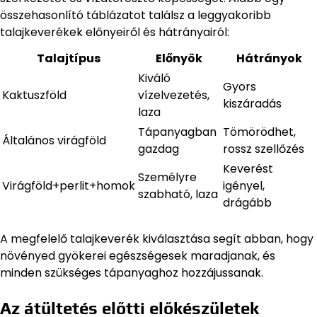
összehasonlító táblázatot találsz a leggyakoribb
talajkeverékek előnyeiről és hátrányairól:
Talajtípus
Előnyök
Hátrányok
Kiváló
Gyors
Kaktuszföld
vízelvezetés,
kiszáradás
laza
Tápanyagban
Tömörödhet,
Általános virágföld
gazdag
rossz szellőzés
Keverést
Személyre
Virágföld+perlit+homok
igényel,
szabható, laza
drágább
A megfelelő talajkeverék kiválasztása segít abban, hogy
növényed gyökerei egészségesek maradjanak, és
minden szükséges tápanyaghoz hozzájussanak.
Az átültetés előtti előkészületek