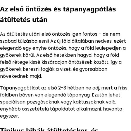
Az első öntözés és tápanyagpótlás
átültetés után
Az átültetés utáni első öntözés igen fontos – de nem
szabad túlzásba esni! Az új föld általában nedves, ezért
elegendő egy enyhe öntözés, hogy a föld leülepedjen a
gyökerek körül. Az első hetekben hagyd, hogy a föld
felső rétege kissé kiszáradjon öntözések között, így a
gyökerek keresni fogják a vizet, és gyorsabban
növekednek majd.
Tápanyagpótlást az első 2-3 hétben ne adj, mert a friss
földben bőven van elegendő tápanyag. Ezután lehet
speciálisan pozsgásoknak vagy kaktuszoknak való,
enyhébb összetételű tápoldatot alkalmazni, havonta
egyszer.
Tipikus hibák átültetéskor, és