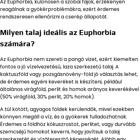
Az Euphorbia, különösen a szobai fajok, érzékenyen
reagálnak a gyökérproblémákra, ezért érdemes
rendszeresen ellenőrizni a cserép állapotát.
Milyen talaj ideális az Euphorbia
számára?
Az Euphorbia nem szereti a pangó vizet, ezért kiemelten
fontos a jó vízelvezetésű, laza szerkezetű talaj. A
kaktuszföld vagy pozsgásnövény-föld jó választás lehet,
de érdemes egyéni keveréket is készíteni, például
általános virágföld, perlit és homok arányos keverékével
(50% virágföld, 30% perlit, 20% homok).
A túl kötött, agyagos földek kerülendők, mivel ezekben
könnyen megáll a víz, és a gyökerek fulladozhatnak.
Érdemes a földhöz kókuszrostot, perlitet, vagy durvább
szemcséjű homokot keverni, hogy javítsuk a talaj
szerkezetét és vízáteresztő képességét. Alább egy