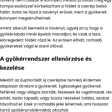
növény nem csúszik ki könnyen, inkább próbáld meg egy
tompa eszközzel körbelazítani a földet a cserép belső
falán. Soha ne húzd a növényt erővel, mert a gyökerek
könnyen megsérülhetnek.
Amint sikerült kiemelni a növényt, ügyelj arra, hogy a
gyökérlabda minél épebb maradjon, és csak a laza,
elöregedett földet rázd le. Az erősen elhalt, rothadó
gyökereket vágd le steril ollóval.
A gyökérrendszer ellenőrzése és
kezelése
Mielőtt az Euphorbiát új cserépbe tennéd, érdemes
alaposan átnézni a gyökereit. Egészséges gyökerek
fehérek vagy világos barnák, feszesek és rugalmasak. Ha
sötét, lazán tapadó, vagy bűzös részeket találsz, azokat
távolítsd el. Ezek a rothadás jelei lehetnek, ami hosszan
tartó gyökérproblémákat okozhat.