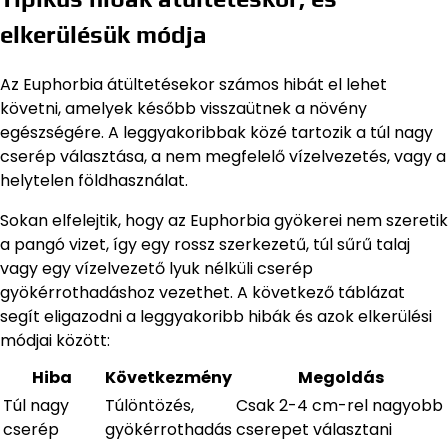
elkerülésük módja
Az Euphorbia átültetésekor számos hibát el lehet
követni, amelyek később visszaütnek a növény
egészségére. A leggyakoribbak közé tartozik a túl nagy
cserép választása, a nem megfelelő vízelvezetés, vagy a
helytelen földhasználat.
Sokan elfelejtik, hogy az Euphorbia gyökerei nem szeretik
a pangó vizet, így egy rossz szerkezetű, túl sűrű talaj
vagy egy vízelvezető lyuk nélküli cserép
gyökérrothadáshoz vezethet. A következő táblázat
segít eligazodni a leggyakoribb hibák és azok elkerülési
módjai között:
Hiba
Következmény
Megoldás
Túl nagy
Túlöntözés,
Csak 2-4 cm-rel nagyobb
cserép
gyökérrothadás
cserepet választani