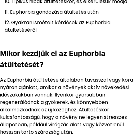
Tipikus hibák átültetéskor, és elkerülésük módja
Euphorbia gondozása átültetés után
Gyakran ismételt kérdések az Euphorbia
átültetéséről
Mikor kezdjük el az Euphorbia
átültetését?
Az Euphorbia átültetése általában tavasszal vagy kora
nyáron ajánlott, amikor a növények aktív növekedési
időszakukban vannak. Ilyenkor gyorsabban
regenerálódnak a gyökerek, és könnyebben
alkalmazkodnak az új közeghez. Átültetéskor
kulcsfontosságú, hogy a növény ne legyen stresszes
állapotban, például virágzás alatt vagy közvetlenül
hosszan tartó szárazság után.