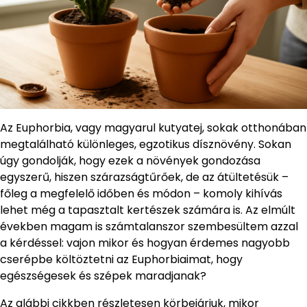
Az Euphorbia, vagy magyarul kutyatej, sokak otthonában
megtalálható különleges, egzotikus dísznövény. Sokan
úgy gondolják, hogy ezek a növények gondozása
egyszerű, hiszen szárazságtűrőek, de az átültetésük –
főleg a megfelelő időben és módon – komoly kihívás
lehet még a tapasztalt kertészek számára is. Az elmúlt
években magam is számtalanszor szembesültem azzal
a kérdéssel: vajon mikor és hogyan érdemes nagyobb
cserépbe költöztetni az Euphorbiaimat, hogy
egészségesek és szépek maradjanak?
Az alábbi cikkben részletesen körbejárjuk, mikor