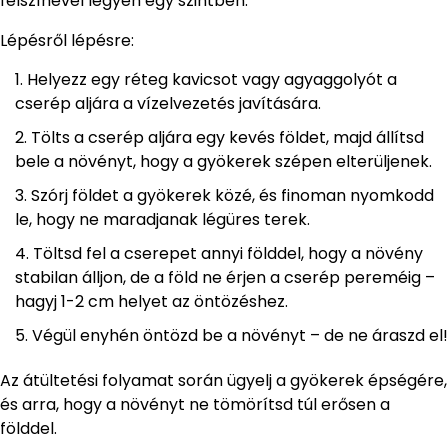
felszínével legyen egy szintben.
Lépésről lépésre:
Helyezz egy réteg kavicsot vagy agyaggolyót a
cserép aljára a vízelvezetés javítására.
Tölts a cserép aljára egy kevés földet, majd állítsd
bele a növényt, hogy a gyökerek szépen elterüljenek.
Szórj földet a gyökerek közé, és finoman nyomkodd
le, hogy ne maradjanak légüres terek.
Töltsd fel a cserepet annyi földdel, hogy a növény
stabilan álljon, de a föld ne érjen a cserép pereméig –
hagyj 1-2 cm helyet az öntözéshez.
Végül enyhén öntözd be a növényt – de ne áraszd el!
Az átültetési folyamat során ügyelj a gyökerek épségére,
és arra, hogy a növényt ne tömörítsd túl erősen a
földdel.