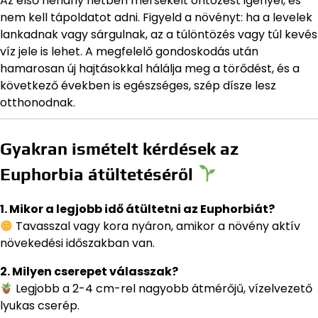
Az első néhány hétben mérsékelt öntözést igényel, és
nem kell tápoldatot adni. Figyeld a növényt: ha a levelek
lankadnak vagy sárgulnak, az a túlöntözés vagy túl kevés
víz jele is lehet. A megfelelő gondoskodás után
hamarosan új hajtásokkal hálálja meg a törődést, és a
következő években is egészséges, szép dísze lesz
otthonodnak.
Gyakran ismételt kérdések az
Euphorbia átültetéséről
1. Mikor a legjobb idő átültetni az Euphorbiát?
Tavasszal vagy kora nyáron, amikor a növény aktív
növekedési időszakban van.
2. Milyen cserepet válasszak?
Legjobb a 2-4 cm-rel nagyobb átmérőjű, vízelvezető
lyukas cserép.