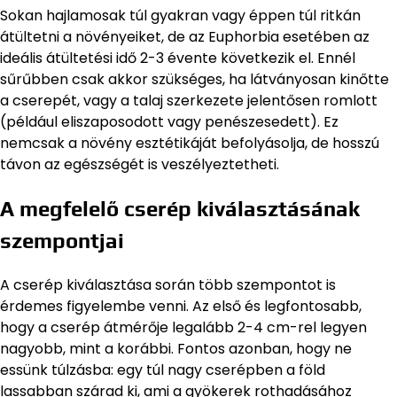
Sokan hajlamosak túl gyakran vagy éppen túl ritkán
átültetni a növényeiket, de az Euphorbia esetében az
ideális átültetési idő 2-3 évente következik el. Ennél
sűrűbben csak akkor szükséges, ha látványosan kinőtte
a cserepét, vagy a talaj szerkezete jelentősen romlott
(például eliszaposodott vagy penészesedett). Ez
nemcsak a növény esztétikáját befolyásolja, de hosszú
távon az egészségét is veszélyeztetheti.
A megfelelő cserép kiválasztásának
szempontjai
A cserép kiválasztása során több szempontot is
érdemes figyelembe venni. Az első és legfontosabb,
hogy a cserép átmérője legalább 2-4 cm-rel legyen
nagyobb, mint a korábbi. Fontos azonban, hogy ne
essünk túlzásba: egy túl nagy cserépben a föld
lassabban szárad ki, ami a gyökerek rothadásához