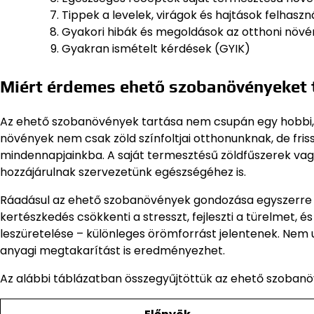
Tippek a levelek, virágok és hajtások felhasz
Gyakori hibák és megoldások az otthoni nö
Gyakran ismételt kérdések (GYIK)
Miért érdemes ehető szobanövényeket 
Az ehető szobanövények tartása nem csupán egy hobbi, 
növények nem csak zöld színfoltjai otthonunknak, de fri
mindennapjainkba. A saját termesztésű zöldfűszerek vag
hozzájárulnak szervezetünk egészségéhez is.
Ráadásul az ehető szobanövények gondozása egyszerre re
kertészkedés csökkenti a stresszt, fejleszti a türelmet, é
leszüretelése – különleges örömforrást jelentenek. Nem u
anyagi megtakarítást is eredményezhet.
Az alábbi táblázatban összegyűjtöttük az ehető szobanöv