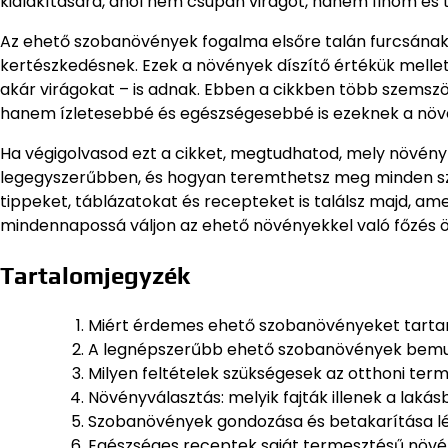
kialakítására, ahol nem csupán virágot, hanem finom és 
Az ehető szobanövények fogalma elsőre talán furcsának 
kertészkedésnek. Ezek a növények díszítő értékük mellet
akár virágokat – is adnak. Ebben a cikkben több szemsz
hanem ízletesebbé és egészségesebbé is ezeknek a nö
Ha végigolvasod ezt a cikket, megtudhatod, mely növényf
legegyszerűbben, és hogyan teremthetsz meg minden szük
tippeket, táblázatokat és recepteket is találsz majd, a
mindennapossá váljon az ehető növényekkel való főzés 
Tartalomjegyzék
Miért érdemes ehető szobanövényeket tartan
A legnépszerűbb ehető szobanövények bem
Milyen feltételek szükségesek az otthoni ter
Növényválasztás: melyik fajták illenek a lakás
Szobanövények gondozása és betakarítása lé
Egészséges receptek saját termesztésű növé