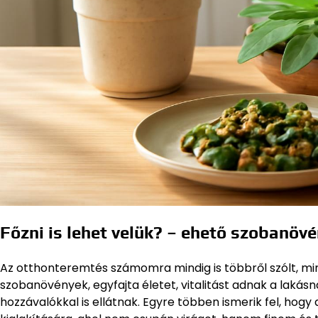
Főzni is lehet velük? – ehető szobanöv
Az otthonteremtés számomra mindig is többről szólt, min
szobanövények, egyfajta életet, vitalitást adnak a laká
hozzávalókkal is ellátnak. Egyre többen ismerik fel, hog