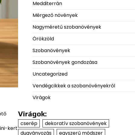
Medditerrán
Mérgező növények
Nagyméretű szobanövények
Örökzöld
Szobanövények
Szobanövények gondozása
Uncategorized
Vendégcikkek a szobanövényekről
Virágok
Virágok:
ető
cserép
dekoratív szobanövények
ini-kert
dugványozás
egyszerű módszer