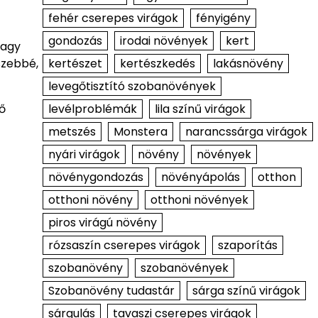
fehér cserepes virágok
fényigény
gondozás
irodai növények
kert
vagy
kertészet
kertészkedés
lakásnövény
szebbé,
levegőtisztító szobanövények
levélproblémák
lila színű virágok
ő
metszés
Monstera
narancssárga virágok
nyári virágok
növény
növények
növénygondozás
növényápolás
otthon
otthoni növény
otthoni növények
piros virágú növény
rózsaszín cserepes virágok
szaporítás
szobanövény
szobanövények
Szobanövény tudastár
sárga színű virágok
sárgulás
tavaszi cserepes virágok