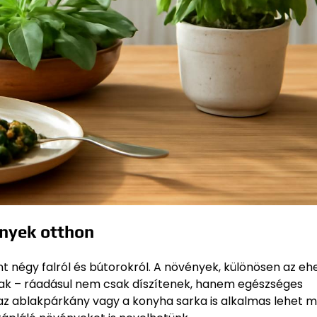
ények otthon
t négy falról és bútorokról. A növények, különösen az eh
snak – ráadásul nem csak díszítenek, hanem egészséges
y az ablakpárkány vagy a konyha sarka is alkalmas lehet m