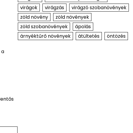
virágok
virágzás
virágzó szobanövények
zöld növény
zöld növények
zöld szobanövények
ápolás
árnyéktűrő növények
átültetés
öntözés
 a
lentős