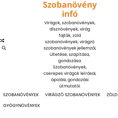
Szobanövény
Skip
to
infó
content
Virágok, szobanövények,
dísznövények, virág
fajták, zöld
szobanövények, virágzó
szobanövények jellemzői,
ültetése, szapítása,
gondozása.
Szobanövények,
cserepes virágok leírásai,
ápolási, gondozási
útmutatói.
SZOBANÖVÉNYEK
VIRÁGZÓ SZOBANÖVÉNYEK
ZÖLD
GYÓGYNÖVÉNYEK