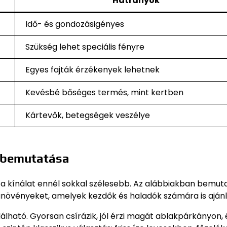
Hátrányok
Idő- és gondozásigényes
Szükség lehet speciális fényre
Egyes fajták érzékenyek lehetnek
Kevésbé bőséges termés, mint kertben
Kártevők, betegségek veszélye
 bemutatása
a kínálat ennél sokkal szélesebb. Az alábbiakban bemuta
növényeket, amelyek kezdők és haladók számára is ajánl
ató. Gyorsan csírázik, jól érzi magát ablakpárkányon, 