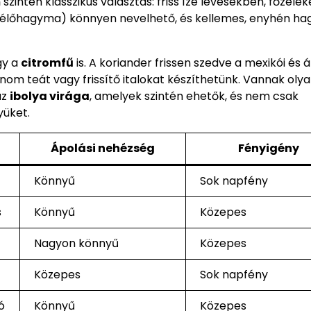
m
szintén klasszikus választás: friss íze levesekben, főzelé
lőhagyma) könnyen nevelhető, és kellemes, enyhén h
y a
citromfű
is. A koriander frissen szedve a mexikói és á
nom teát vagy frissítő italokat készíthetünk. Vannak oly
az
ibolya virága
, amelyek szintén ehetők, és nem csak
yüket.
d
Ápolási nehézség
Fényigény
Könnyű
Sok napfény
s
Könnyű
Közepes
Nagyon könnyű
Közepes
Közepes
Sok napfény
ó
Könnyű
Közepes