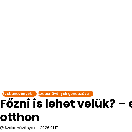
Szobanövények
Szobanövények gondozása
Főzni is lehet velük? 
otthon
Szobanövények
2026.01.17.