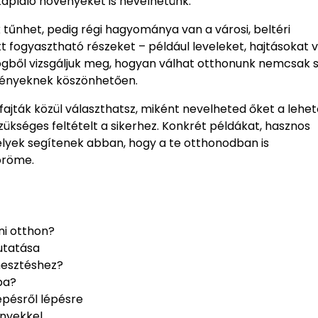
tápláló növényeket is nevelhetünk.
tűnhet, pedig régi hagyománya van a városi, beltéri
t fogyasztható részeket – például leveleket, hajtásokat 
ögből vizsgáljuk meg, hogyan válhat otthonunk nemcsak 
vényeknek köszönhetően.
ajták közül választhatsz, miként nevelheted őket a lehet
séges feltételt a sikerhez. Konkrét példákat, hasznos
melyek segítenek abban, hogy a te otthonodban is
öröme.
i otthon?
utatása
mesztéshez?
ba?
pésről lépésre
nyekkel