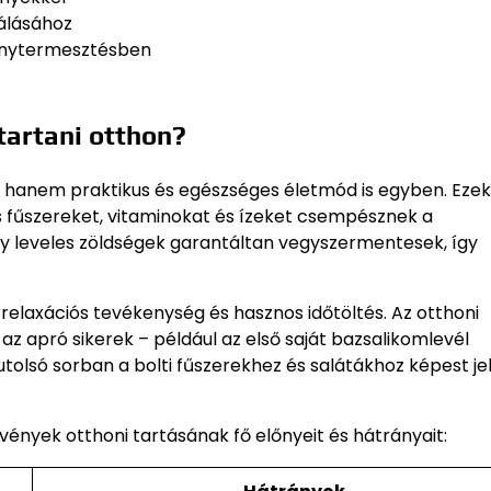
nálásához
vénytermesztésben
tartani otthon?
hanem praktikus és egészséges életmód is egyben. Ezek
ss fűszereket, vitaminokat és ízeket csempésznek a
y leveles zöldségek garantáltan vegyszermentesek, így
laxációs tevékenység és hasznos időtöltés. Az otthoni
s az apró sikerek – például az első saját bazsalikomlevél
tolsó sorban a bolti fűszerekhez és salátákhoz képest je
ények otthoni tartásának fő előnyeit és hátrányait: