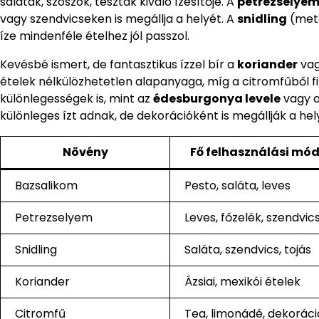
saláták, szószok, tészták kiváló ízesítője. A
petrezselye
vagy szendvicseken is megállja a helyét. A
snidling
(meté
íze mindenféle ételhez jól passzol.
Kevésbé ismert, de fantasztikus ízzel bír a
koriander
vag
ételek nélkülözhetetlen alapanyaga, míg a citromfűből fi
különlegességek is, mint az
édesburgonya levele
vagy 
különleges ízt adnak, de dekorációként is megállják a hel
Növény
Fő felhasználási mó
Bazsalikom
Pesto, saláta, leves
Petrezselyem
Leves, főzelék, szendvic
Snidling
Saláta, szendvics, tojás
Koriander
Ázsiai, mexikói ételek
Citromfű
Tea, limonádé, dekoráci