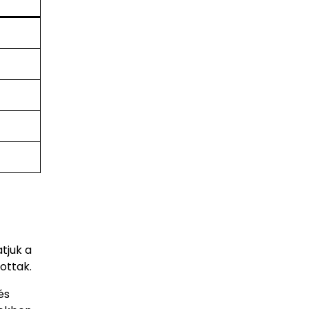
tjuk a
ottak.
és