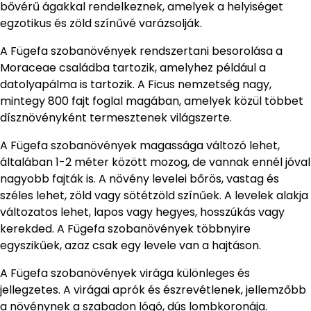
bővérű ágakkal rendelkeznek, amelyek a helyiséget
egzotikus és zöld színűvé varázsolják.
A Fügefa szobanövények rendszertani besorolása a
Moraceae családba tartozik, amelyhez például a
datolyapálma is tartozik. A Ficus nemzetség nagy,
mintegy 800 fajt foglal magában, amelyek közül többet
dísznövényként termesztenek világszerte.
A Fügefa szobanövények magassága változó lehet,
általában 1-2 méter között mozog, de vannak ennél jóval
nagyobb fajták is. A növény levelei bőrös, vastag és
széles lehet, zöld vagy sötétzöld színűek. A levelek alakja
változatos lehet, lapos vagy hegyes, hosszúkás vagy
kerekded. A Fügefa szobanövények többnyire
egyszikűek, azaz csak egy levele van a hajtáson.
A Fügefa szobanövények virága különleges és
jellegzetes. A virágai aprók és észrevétlenek, jellemzőbb
a növénynek a szabadon lógó, dús lombkoronája.