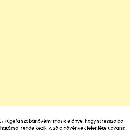
A Fügefa szobanövény másik előnye, hogy stresszoldó
hatással rendelkezik. A zöld növények jelenléte ugyanis