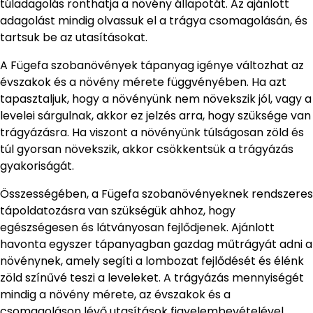
túladagolás ronthatja a növény állapotát. Az ajánlott
adagolást mindig olvassuk el a trágya csomagolásán, és
tartsuk be az utasításokat.
A Fügefa szobanövények tápanyag igénye változhat az
évszakok és a növény mérete függvényében. Ha azt
tapasztaljuk, hogy a növényünk nem növekszik jól, vagy a
levelei sárgulnak, akkor ez jelzés arra, hogy szüksége van
trágyázásra. Ha viszont a növényünk túlságosan zöld és
túl gyorsan növekszik, akkor csökkentsük a trágyázás
gyakoriságát.
Összességében, a Fügefa szobanövényeknek rendszeres
tápoldatozásra van szükségük ahhoz, hogy
egészségesen és látványosan fejlődjenek. Ajánlott
havonta egyszer tápanyagban gazdag műtrágyát adni a
növénynek, amely segíti a lombozat fejlődését és élénk
zöld színűvé teszi a leveleket. A trágyázás mennyiségét
mindig a növény mérete, az évszakok és a
csomagoláson lévő utasítások figyelembevételével