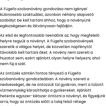
A Fügefa szobanövény gondozása nem igényel
különösebb szaktudást, azonban néhány alapvető
szabályt be kell tartani ahhoz, hogy a növényünk
egészségesen és látványosan fejlődjön.
Az első és legfontosabb teendőnk az, hogy megfelelő
helyre tegyük a növényt. A Fügefa szobanövények
szeretik a világos helyet, de közvetlen napfénytől
távolabb kell tartani őket. A növény nem szereti a
huzatot sem, ezért ajánlott olyan helyre helyezni, ahol
nem fúj a szél.
Az öntözés szintén fontos tényező a Fügefa
szobanövény gondozásában. A növény szereti a
nedvességet, de ne öntözzük túl gyakran, mert a túlzott
vízmennyiség károsíthatja a gyökereket. Ajánlott
hetente egyszer-kétszer öntözni a növényt, és figyeljünk
arra, hogy az öntözés előtt a talaj felső rétege