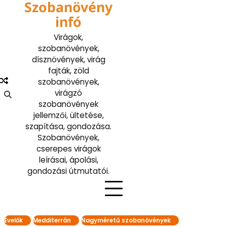
Szobanövény
Skip
to
infó
content
Virágok,
szobanövények,
dísznövények, virág
fajták, zöld
szobanövények,
virágzó
szobanövények
jellemzői, ültetése,
szapítása, gondozása.
Szobanövények,
cserepes virágok
leírásai, ápolási,
gondozási útmutatói.
Évelők
Medditerrán
Nagyméretű szobanövények