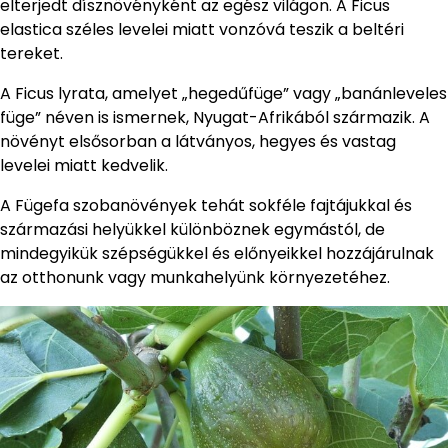
elterjedt dísznövényként az egész világon. A Ficus
elastica széles levelei miatt vonzóvá teszik a beltéri
tereket.
A Ficus lyrata, amelyet „hegedűfüge” vagy „banánleveles
füge” néven is ismernek, Nyugat-Afrikából származik. A
növényt elsősorban a látványos, hegyes és vastag
levelei miatt kedvelik.
A Fügefa szobanövények tehát sokféle fajtájukkal és
származási helyükkel különböznek egymástól, de
mindegyikük szépségükkel és előnyeikkel hozzájárulnak
az otthonunk vagy munkahelyünk környezetéhez.