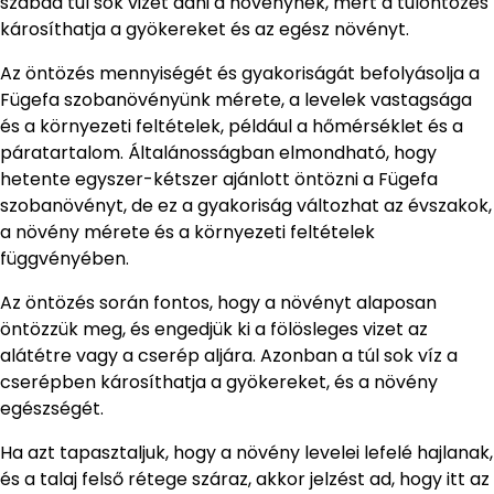
szabad túl sok vizet adni a növénynek, mert a túlöntözés
károsíthatja a gyökereket és az egész növényt.
Az öntözés mennyiségét és gyakoriságát befolyásolja a
Fügefa szobanövényünk mérete, a levelek vastagsága
és a környezeti feltételek, például a hőmérséklet és a
páratartalom. Általánosságban elmondható, hogy
hetente egyszer-kétszer ajánlott öntözni a Fügefa
szobanövényt, de ez a gyakoriság változhat az évszakok,
a növény mérete és a környezeti feltételek
függvényében.
Az öntözés során fontos, hogy a növényt alaposan
öntözzük meg, és engedjük ki a fölösleges vizet az
alátétre vagy a cserép aljára. Azonban a túl sok víz a
cserépben károsíthatja a gyökereket, és a növény
egészségét.
Ha azt tapasztaljuk, hogy a növény levelei lefelé hajlanak,
és a talaj felső rétege száraz, akkor jelzést ad, hogy itt az