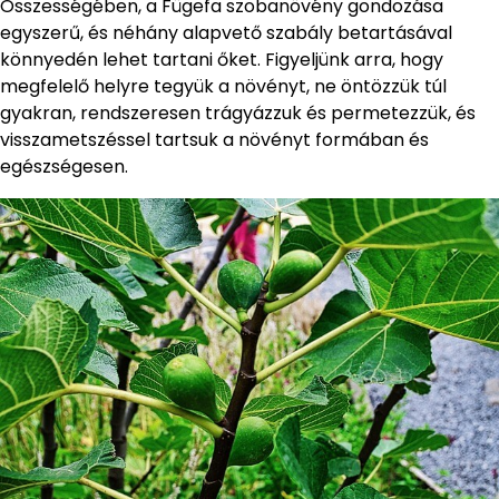
Összességében, a Fügefa szobanövény gondozása
egyszerű, és néhány alapvető szabály betartásával
könnyedén lehet tartani őket. Figyeljünk arra, hogy
megfelelő helyre tegyük a növényt, ne öntözzük túl
gyakran, rendszeresen trágyázzuk és permetezzük, és
visszametszéssel tartsuk a növényt formában és
egészségesen.