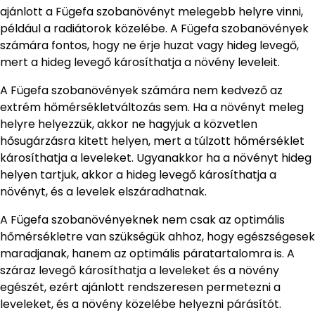
ajánlott a Fügefa szobanövényt melegebb helyre vinni,
például a radiátorok közelébe. A Fügefa szobanövények
számára fontos, hogy ne érje huzat vagy hideg levegő,
mert a hideg levegő károsíthatja a növény leveleit.
A Fügefa szobanövények számára nem kedvező az
extrém hőmérsékletváltozás sem. Ha a növényt meleg
helyre helyezzük, akkor ne hagyjuk a közvetlen
hősugárzásra kitett helyen, mert a túlzott hőmérséklet
károsíthatja a leveleket. Ugyanakkor ha a növényt hideg
helyen tartjuk, akkor a hideg levegő károsíthatja a
növényt, és a levelek elszáradhatnak.
A Fügefa szobanövényeknek nem csak az optimális
hőmérsékletre van szükségük ahhoz, hogy egészségesek
maradjanak, hanem az optimális páratartalomra is. A
száraz levegő károsíthatja a leveleket és a növény
egészét, ezért ajánlott rendszeresen permetezni a
leveleket, és a növény közelébe helyezni párásítót.