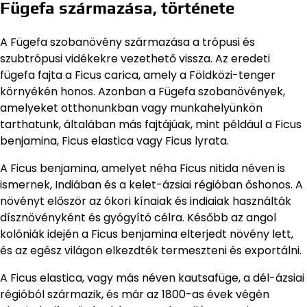
Fügefa származása, története
A Fügefa szobanövény származása a trópusi és
szubtrópusi vidékekre vezethető vissza. Az eredeti
fügefa fajta a Ficus carica, amely a Földközi-tenger
környékén honos. Azonban a Fügefa szobanövények,
amelyeket otthonunkban vagy munkahelyünkön
tarthatunk, általában más fajtájúak, mint például a Ficus
benjamina, Ficus elastica vagy Ficus lyrata.
A Ficus benjamina, amelyet néha Ficus nitida néven is
ismernek, Indiában és a kelet-ázsiai régióban őshonos. A
növényt először az ókori kínaiak és indiaiak használták
dísznövényként és gyógyító célra. Később az angol
kolóniák idején a Ficus benjamina elterjedt növény lett,
és az egész világon elkezdték termeszteni és exportálni.
A Ficus elastica, vagy más néven kautsafüge, a dél-ázsiai
régióból származik, és már az 1800-as évek végén