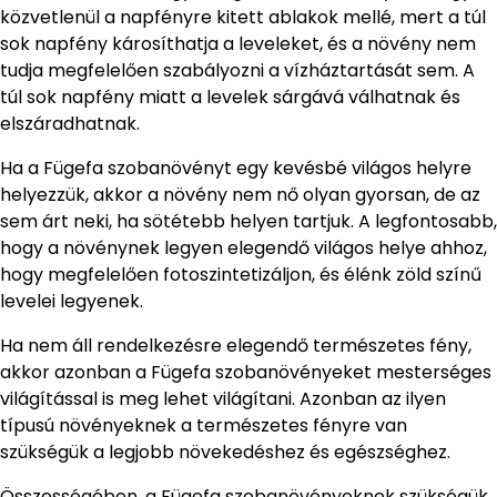
közvetlenül a napfényre kitett ablakok mellé, mert a túl
sok napfény károsíthatja a leveleket, és a növény nem
tudja megfelelően szabályozni a vízháztartását sem. A
túl sok napfény miatt a levelek sárgává válhatnak és
elszáradhatnak.
Ha a Fügefa szobanövényt egy kevésbé világos helyre
helyezzük, akkor a növény nem nő olyan gyorsan, de az
sem árt neki, ha sötétebb helyen tartjuk. A legfontosabb,
hogy a növénynek legyen elegendő világos helye ahhoz,
hogy megfelelően fotoszintetizáljon, és élénk zöld színű
levelei legyenek.
Ha nem áll rendelkezésre elegendő természetes fény,
akkor azonban a Fügefa szobanövényeket mesterséges
világítással is meg lehet világítani. Azonban az ilyen
típusú növényeknek a természetes fényre van
szükségük a legjobb növekedéshez és egészséghez.
Összességében, a Fügefa szobanövényeknek szükségük