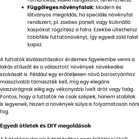
Függőleges növényfalak:
Modern és
látványos megoldás, ha speciális növényfal
rendszert, pl. zsebes panelt vagy különálló
kaspókat rögzítesz a falra. Ezekbe ültethetsz
többféle futtatónövényt, így egyedi zöld falat
kapsz.
A futtatók kiválasztásakor érdemes figyelembe venni a
lakás stílusát és a választott növények növekedési
szokásait is. Például egy erőteljesen növő borostyánhoz
masszívabb támaszték kell, míg egy elegáns
viaszvirágnak elég egy vékonyabb ívelt drót vagy faág.
Fontos, hogy a futtatók ne csak szépek, hanem stabilak
is legyenek, hiszen a növények súlya is folyamatosan nőni
fog.
Egyedi ötletek és DIY megoldások