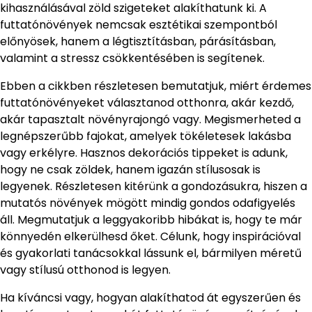
kihasználásával zöld szigeteket alakíthatunk ki. A
futtatónövények nemcsak esztétikai szempontból
előnyösek, hanem a légtisztításban, párásításban,
valamint a stressz csökkentésében is segítenek.
Ebben a cikkben részletesen bemutatjuk, miért érdemes
futtatónövényeket választanod otthonra, akár kezdő,
akár tapasztalt növényrajongó vagy. Megismerheted a
legnépszerűbb fajokat, amelyek tökéletesek lakásba
vagy erkélyre. Hasznos dekorációs tippeket is adunk,
hogy ne csak zöldek, hanem igazán stílusosak is
legyenek. Részletesen kitérünk a gondozásukra, hiszen a
mutatós növények mögött mindig gondos odafigyelés
áll. Megmutatjuk a leggyakoribb hibákat is, hogy te már
könnyedén elkerülhesd őket. Célunk, hogy inspirációval
és gyakorlati tanácsokkal lássunk el, bármilyen méretű
vagy stílusú otthonod is legyen.
Ha kíváncsi vagy, hogyan alakíthatod át egyszerűen és