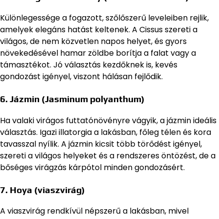
Különlegessége a fogazott, szőlőszerű leveleiben rejlik,
amelyek elegáns hatást keltenek. A Cissus szereti a
világos, de nem közvetlen napos helyet, és gyors
növekedésével hamar zöldbe borítja a falat vagy a
támasztékot. Jó választás kezdőknek is, kevés
gondozást igényel, viszont hálásan fejlődik.
6.
Jázmin
(Jasminum polyanthum)
Ha valaki virágos futtatónövényre vágyik, a jázmin ideális
választás. Igazi illatorgia a lakásban, főleg télen és kora
tavasszal nyílik. A jázmin kicsit több törődést igényel,
szereti a világos helyeket és a rendszeres öntözést, de a
bőséges virágzás kárpótol minden gondozásért.
7.
Hoya (viaszvirág)
A viaszvirág rendkívül népszerű a lakásban, mivel