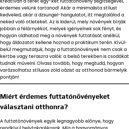
kreatívan a teret egy-két futtatónövény segítségével,
érdemes velünk tartanod! Akár a minimalista stílust
kedveled, akár a dzsungel-hangulatot, itt megtalálod a
neked való ötleteket. Az is kiderül, mely növények bírják
jobban a félárnyékot, melyek igényelnek sok fényt, és
hogyan oldhatod meg a növények futtatását anélkül,
hogy áldozatot kellene hoznod a praktikum terén. Kívül-
belül megmutatjuk, hogy a futtatónövények nem csak a
kertbe vagy teraszra valók: a belső terekben is csodákat
tudnak művelni. Olvass tovább, hogy megtudd, hogyan
varázsolhatsz stílusos zöld oázist az otthonod bármelyik
pontján!
Miért érdemes
futtatónövényeket
választani otthonra?
A futtatónövények egyik legnagyobb előnye, hogy
rendkívül helytakarékosak. Míg a hagyományos