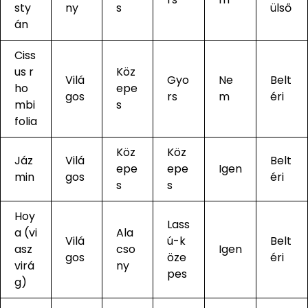
sty
ny
s
ülső
án
Ciss
us r
Köz
Vilá
Gyo
Ne
Belt
ho
epe
gos
rs
m
éri
mbi
s
folia
Köz
Köz
Jáz
Vilá
Belt
epe
epe
Igen
min
gos
éri
s
s
Hoy
Lass
a (vi
Ala
Vilá
ú-k
Belt
asz
cso
Igen
gos
öze
éri
virá
ny
pes
g)