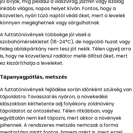
jól bírják, míg például a viaszvirág, jázmin vagy iszalag
inkább világos, napos helyet kíván. Fontos, hogy a
közvetlen, nyári tűző naptól védd őket, mert a levelek
könnyen megéghetnek vagy sárgulhatnak.
A futtatónövények többsége jól viseli a
szobahőmérsékletet (18-24°C), de nagyobb huzat vagy
hideg ablakpárkány nem tesz jót nekik. Télen ügyelj arra
is, hogy ne közvetlenül radiátor mellé állítsd őket, mert
ez kiszáríthatja a leveleket.
Tápanyagpótlás, metszés
A futtatónövények fejlődése során időnként szükség van
tápoldatra. Tavasszal és nyáron, a növekedési
időszakban kéthetente adj folyékony zöldnövény
tápoldatot az öntözéshez. Télen ritkábban, vagy
egyáltalán nem kell tápozni, mert akkor a növények
pihennek. A rendszeres metszés nemcsak a forma
megtartása miatt fontos, hanem azért is, mert ezzel