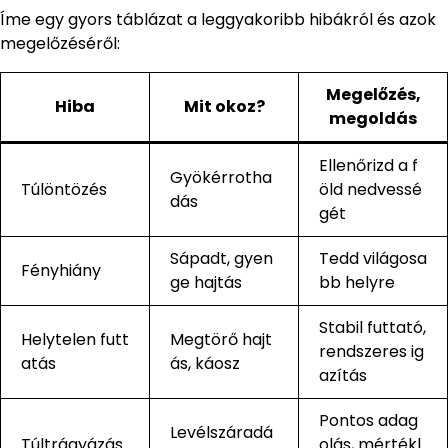
Íme egy gyors táblázat a leggyakoribb hibákról és azok
megelőzéséről:
Megelőzés,
Hiba
Mit okoz?
megoldás
Ellenőrizd a f
Gyökérrotha
Túlöntözés
öld nedvessé
dás
gét
Sápadt, gyen
Tedd világosa
Fényhiány
ge hajtás
bb helyre
Stabil futtató,
Helytelen futt
Megtörő hajt
rendszeres ig
atás
ás, káosz
azítás
Pontos adag
Levélszáradá
Túltrágyázás
olás, mértékl