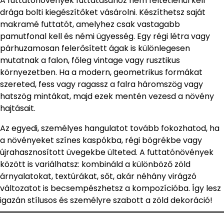
A futtatónövények futtatásához nem feltétlenül kell
drága bolti kiegészítőket vásárolni. Készíthetsz saját
makramé futtatót, amelyhez csak vastagabb
pamutfonal kell és némi ügyesség. Egy régi létra vagy
párhuzamosan felerősített ágak is különlegesen
mutatnak a falon, főleg vintage vagy rusztikus
környezetben. Ha a modern, geometrikus formákat
szereted, fess vagy ragassz a falra háromszög vagy
hatszög mintákat, majd ezek mentén vezesd a növény
hajtásait.
Az egyedi, személyes hangulatot tovább fokozhatod, ha
a növényeket színes kaspókba, régi bögrékbe vagy
újrahasznosított üvegekbe ülteted. A futtatónövények
között is variálhatsz: kombináld a különböző zöld
árnyalatokat, textúrákat, sőt, akár néhány virágzó
változatot is becsempészhetsz a kompozícióba. Így lesz
igazán stílusos és személyre szabott a zöld dekoráció!