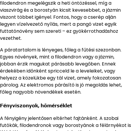
filodendron megelégszik a heti öntözéssel, míg a
viaszvirág és a borostyán kicsit kevesebbet, a jázmin
viszont többet igényel. Fontos, hogy a cserép alján
legyen vízelvezető nyílás, mert a pangó vizet egyik
futtatónövény sem szereti – ez gyökérrothadáshoz
vezethet.
A páratartalom is lényeges, főleg a fűtési szezonban.
Egyes növények, mint a filodendron vagy a jázmin,
jobban érzik magukat párásabb levegőben. Ennek
érdekében időnként spricceld le a leveleiket, vagy
helyezz a közelükbe egy tál vizet, amely fokozatosan
párolog. Az elektromos párásító is jó megoldás lehet,
főleg nagyobb növendékek esetén.
Fényviszonyok, hőmérséklet
A fényigény jelentősen eltérhet fajtánként. A szobai
futókák, filodendronok vagy borostyánok a félárnyékot is