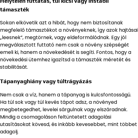
Helytelen futtatás, túl kicsi vagy instabil
támaszték
Sokan elkövetik azt a hibát, hogy nem biztosítanak
megfelelő támasztékot a növényeknek, így azok hajtásai
„leesnek”, megtörnek, vagy eldeformálódnak. Egy jól
megválasztott futtató nem csak a növény szépségét
emeli ki, hanem a növekedését is segíti. Fontos, hogy a
növekedési ütemhez igazítsd a támaszték méretét és
stabilitását.
Tápanyaghiány vagy túltrágyázás
Nem csak a víz, hanem a tápanyag is kulcsfontosságú.
Ha túl sok vagy túl kevés tápot adsz, a növényed
megbetegedhet, levelei sárgulnak vagy elszáradnak.
Mindig a csomagoláson feltüntetett adagolási
utasításokat kövesd, és inkább kevesebbet, mint többet
adagolj.