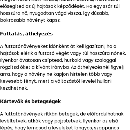
elősegíted az új hajtások képződését. Ha egy szár túl
hosszúra nő, nyugodtan vágd vissza, így dúsabb,
bokrosabb növényt kapsz.
Futtatás, áthelyezés
A futtatónövényeket időnként át kell igazítani, ha a
hajtások elérik a futtató végét vagy túl hosszúra nőnek.
Ilyenkor óvatosan csíptesd, hurkold vagy szalaggal
rögzítsd őket a kívánt irányba. Az áthelyezésnél figyelj
arra, hogy a növény ne kapjon hirtelen több vagy
kevesebb fényt, mert a változástól levelei hullani
kezdhetnek.
Kártevők és betegségek
A futtatónövények ritkán betegek, de előfordulhatnak
levéltetvek, atkák vagy pajzstetvek. Ilyenkor az első
lépés, hogy lemosod a leveleket langyos, szappanos