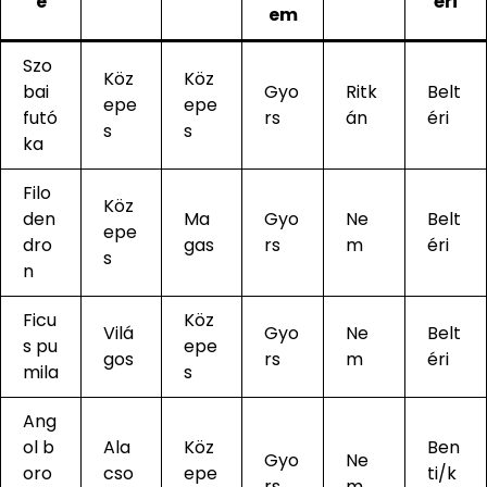
e
éri
em
Szo
Köz
Köz
bai
Gyo
Ritk
Belt
epe
epe
futó
rs
án
éri
s
s
ka
Filo
Köz
den
Ma
Gyo
Ne
Belt
epe
dro
gas
rs
m
éri
s
n
Ficu
Köz
Vilá
Gyo
Ne
Belt
s pu
epe
gos
rs
m
éri
mila
s
Ang
ol b
Ala
Köz
Ben
Gyo
Ne
oro
cso
epe
ti/k
rs
m