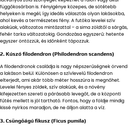
függőkosárban is. Fényigénye közepes, de sötétebb
helyeken is megél, így ideális választás olyan lakásokba,
ahol kevés a természetes fény. A futóka levelei szív
alakúak, változatos mintázattal – a sima zöldtől a sárgás,
fehér tarka változatokig. Gondozása egyszerű: hetente
egyszer öntözzük, és időnként tápozzuk.
2.
Kúszó filodendron
(Philodendron scandens)
A filodendronok családja is nagy népszerűségnek örvend
a lakáson belül. Különösen a szívlevelű filodendron
elterjedt, ami akár több méter hosszúra is megnőhet.
Levelei fényes zöldek, szív alakúak, és a növény
kifejezetten szereti a párásabb levegőt, de a központi
fűtés mellett is jól tartható. Fontos, hogy a földje mindig
kissé nyirkos maradjon, de ne álljon alatta a víz.
3.
Csüngőágú fikusz
(Ficus pumila)