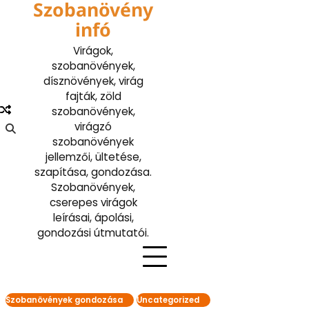
Szobanövény
Skip
to
infó
content
Virágok,
szobanövények,
dísznövények, virág
fajták, zöld
szobanövények,
virágzó
szobanövények
jellemzői, ültetése,
szapítása, gondozása.
Szobanövények,
cserepes virágok
leírásai, ápolási,
gondozási útmutatói.
Szobanövények gondozása
Uncategorized