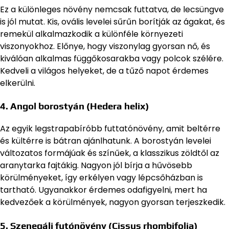
Ez a különleges növény nemcsak futtatva, de lecsüngve
is jól mutat. Kis, ovális levelei sűrűn borítják az ágakat, és
remekül alkalmazkodik a különféle környezeti
viszonyokhoz. Előnye, hogy viszonylag gyorsan nő, és
kiválóan alkalmas függőkosarakba vagy polcok szélére.
Kedveli a világos helyeket, de a tűző napot érdemes
elkerülni.
4.
Angol borostyán
(Hedera helix)
Az egyik legstrapabíróbb futtatónövény, amit beltérre
és kültérre is bátran ajánlhatunk. A borostyán levelei
változatos formájúak és színűek, a klasszikus zöldtől az
aranytarka fajtákig. Nagyon jól bírja a hűvösebb
körülményeket, így erkélyen vagy lépcsőházban is
tartható. Ugyanakkor érdemes odafigyelni, mert ha
kedvezőek a körülmények, nagyon gyorsan terjeszkedik.
5.
Szenegáli futónövény
(Cissus rhombifolia)