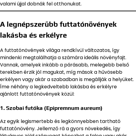
valami újjal dobnák fel otthonukat.
A legnépszerűbb
futtatónövények
lakásba és erkélyre
A futtatónövények világa rendkívül változatos, így
mindenki megtalálhatja a számára ideális növényfajt.
Vannak, amelyek inkább a párásabb, melegebb belső
terekben érzik jól magukat, míg mások a hűvösebb
erkélyen vagy akár a szabadban is megállják a helyüket.
Íme néhány a legkedveltebb lakásba és erkélyre
ajánlott futtatónövények közül:
1.
Szobai futóka
(Epipremnum aureum)
Az egyik legismertebb és legkönnyebben tartható
futtatónövény. Jellemző rá a gyors növekedés, így
látványos zöld szőnyeget képezhet a falon vagy akár