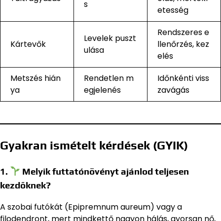
s
etesség
Rendszeres e
Levelek puszt
Kártevők
llenőrzés, kez
ulása
elés
Metszés hián
Rendetlen m
Időnkénti viss
ya
egjelenés
zavágás
Gyakran ismételt kérdések (GYIK)
1.
Melyik futtatónövényt ajánlod teljesen
kezdőknek?
A szobai futókát (Epipremnum aureum) vagy a
filodendront, mert mindkettő nagyon hálás, gyorsan nő,