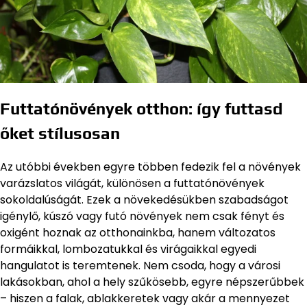
Futtatónövények otthon: így futtasd
őket stílusosan
Az utóbbi években egyre többen fedezik fel a növények
varázslatos világát, különösen a futtatónövények
sokoldalúságát. Ezek a növekedésükben szabadságot
igénylő, kúszó vagy futó növények nem csak fényt és
oxigént hoznak az otthonainkba, hanem változatos
formáikkal, lombozatukkal és virágaikkal egyedi
hangulatot is teremtenek. Nem csoda, hogy a városi
lakásokban, ahol a hely szűkösebb, egyre népszerűbbek
– hiszen a falak, ablakkeretek vagy akár a mennyezet