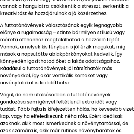
vannak a hangulatra: csökkentik a stresszt, serkentik a
kreativitást és hozzájárulnak a jó közérzethez.
A futtatónövények választásának egyik legnagyobb
előnye a rugalmasság – szinte bármilyen stílusú vagy
méretű otthonhoz megtalálhatod a hozzáillő fajtát.
Vannak, amelyek kis fényben is jól érzik magukat, míg
mások a napsütötte ablakpárkányokat kedvelik. Így
könnyedén igazíthatod őket a lakás adottságaihoz.
Ráadásul a futtatónövények jól társíthatók más
növényekkel, így akár vertikális kerteket vagy
növényfalakat is kialakíthatsz.
Végül, de nem utolsósorban a futtatónövények
gondozása sem igényel feltétlenül extra időt vagy
tudást. Több fajta is kifejezetten hálás, ha kevesebb vizet
kap, vagy ha elfeledkezünk néha róla. Ezért ideálisak
azoknak, akik most ismerkednek a növénytartással, de
azok számára is, akik már rutinos növénybarátok és