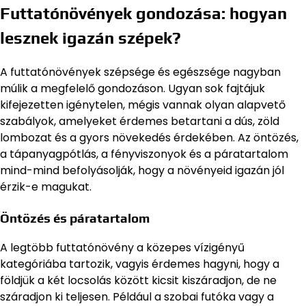
Futtatónövények gondozása: hogyan
lesznek igazán szépek?
A futtatónövények szépsége és egészsége nagyban
múlik a megfelelő gondozáson. Ugyan sok fajtájuk
kifejezetten igénytelen, mégis vannak olyan alapvető
szabályok, amelyeket érdemes betartani a dús, zöld
lombozat és a gyors növekedés érdekében. Az öntözés,
a tápanyagpótlás, a fényviszonyok és a páratartalom
mind-mind befolyásolják, hogy a növényeid igazán jól
érzik-e magukat.
Öntözés és páratartalom
A legtöbb futtatónövény a közepes vízigényű
kategóriába tartozik, vagyis érdemes hagyni, hogy a
földjük a két locsolás között kicsit kiszáradjon, de ne
száradjon ki teljesen. Például a szobai futóka vagy a