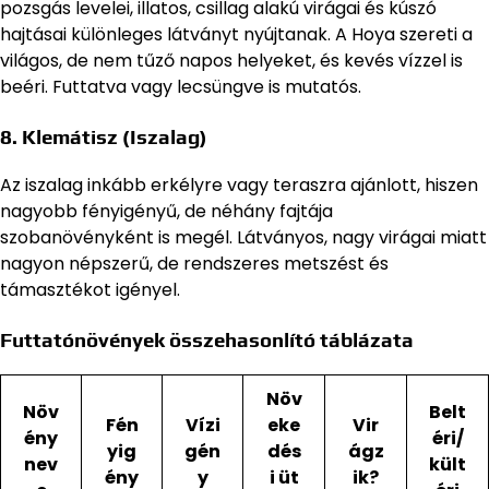
pozsgás levelei, illatos, csillag alakú virágai és kúszó
hajtásai különleges látványt nyújtanak. A Hoya szereti a
világos, de nem tűző napos helyeket, és kevés vízzel is
beéri. Futtatva vagy lecsüngve is mutatós.
8.
Klemátisz (Iszalag)
Az iszalag inkább erkélyre vagy teraszra ajánlott, hiszen
nagyobb fényigényű, de néhány fajtája
szobanövényként is megél. Látványos, nagy virágai miatt
nagyon népszerű, de rendszeres metszést és
támasztékot igényel.
Futtatónövények összehasonlító táblázata
Növ
Növ
Belt
Fén
Vízi
eke
Vir
ény
éri/
yig
gén
dés
ágz
nev
kült
ény
y
i üt
ik?