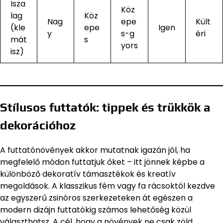
Isza
Köz
lag
Köz
Nag
epe
Kült
(kle
epe
Igen
y
s-g
éri
mát
s
yors
isz)
Stílusos futtatók: tippek és trükkök a
dekorációhoz
A futtatónövények akkor mutatnak igazán jól, ha
megfelelő módon futtatjuk őket – itt jönnek képbe a
különböző dekoratív támasztékok és kreatív
megoldások. A klasszikus fém vagy fa rácsoktól kezdve
az egyszerű zsinóros szerkezeteken át egészen a
modern dizájn futtatókig számos lehetőség közül
választhatsz. A cél, hogy a növények ne csak zöld