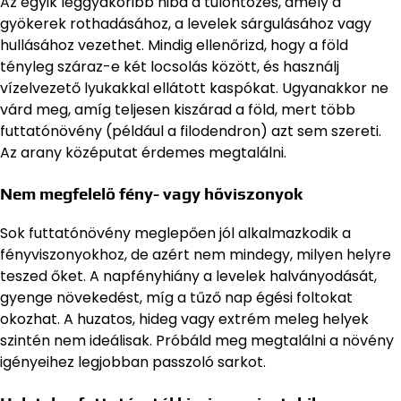
Az egyik leggyakoribb hiba a túlöntözés, amely a
gyökerek rothadásához, a levelek sárgulásához vagy
hullásához vezethet. Mindig ellenőrizd, hogy a föld
tényleg száraz-e két locsolás között, és használj
vízelvezető lyukakkal ellátott kaspókat. Ugyanakkor ne
várd meg, amíg teljesen kiszárad a föld, mert több
futtatónövény (például a filodendron) azt sem szereti.
Az arany középutat érdemes megtalálni.
Nem megfelelő fény- vagy hőviszonyok
Sok futtatónövény meglepően jól alkalmazkodik a
fényviszonyokhoz, de azért nem mindegy, milyen helyre
teszed őket. A napfényhiány a levelek halványodását,
gyenge növekedést, míg a tűző nap égési foltokat
okozhat. A huzatos, hideg vagy extrém meleg helyek
szintén nem ideálisak. Próbáld meg megtalálni a növény
igényeihez legjobban passzoló sarkot.