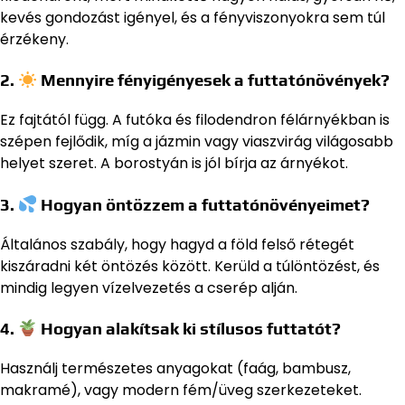
kevés gondozást igényel, és a fényviszonyokra sem túl
érzékeny.
2.
Mennyire fényigényesek a futtatónövények?
Ez fajtától függ. A futóka és filodendron félárnyékban is
szépen fejlődik, míg a jázmin vagy viaszvirág világosabb
helyet szeret. A borostyán is jól bírja az árnyékot.
3.
Hogyan öntözzem a futtatónövényeimet?
Általános szabály, hogy hagyd a föld felső rétegét
kiszáradni két öntözés között. Kerüld a túlöntözést, és
mindig legyen vízelvezetés a cserép alján.
4.
Hogyan alakítsak ki stílusos futtatót?
Használj természetes anyagokat (faág, bambusz,
makramé), vagy modern fém/üveg szerkezeteket.