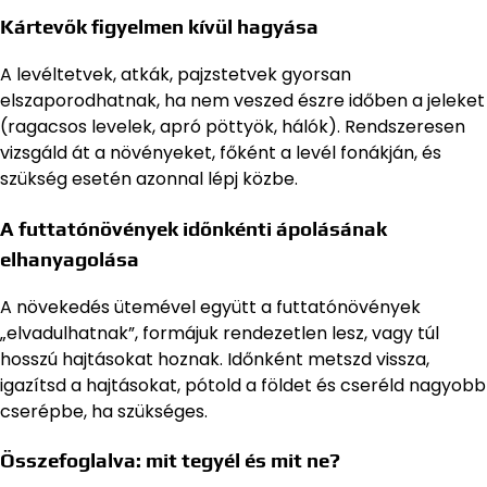
Kártevők figyelmen kívül hagyása
A levéltetvek, atkák, pajzstetvek gyorsan
elszaporodhatnak, ha nem veszed észre időben a jeleket
(ragacsos levelek, apró pöttyök, hálók). Rendszeresen
vizsgáld át a növényeket, főként a levél fonákján, és
szükség esetén azonnal lépj közbe.
A futtatónövények időnkénti ápolásának
elhanyagolása
A növekedés ütemével együtt a futtatónövények
„elvadulhatnak”, formájuk rendezetlen lesz, vagy túl
hosszú hajtásokat hoznak. Időnként metszd vissza,
igazítsd a hajtásokat, pótold a földet és cseréld nagyobb
cserépbe, ha szükséges.
Összefoglalva: mit tegyél és mit ne?