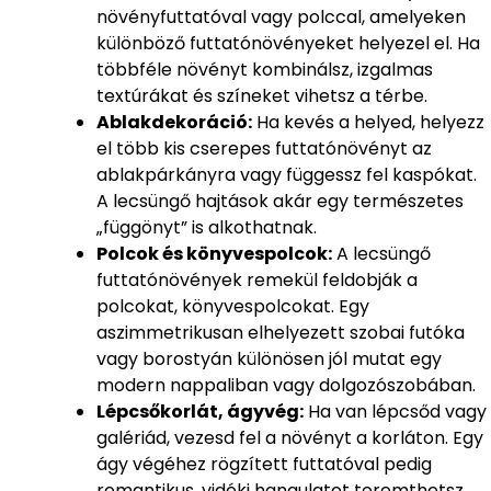
növényfuttatóval vagy polccal, amelyeken
különböző futtatónövényeket helyezel el. Ha
többféle növényt kombinálsz, izgalmas
textúrákat és színeket vihetsz a térbe.
Ablakdekoráció:
Ha kevés a helyed, helyezz
el több kis cserepes futtatónövényt az
ablakpárkányra vagy függessz fel kaspókat.
A lecsüngő hajtások akár egy természetes
„függönyt” is alkothatnak.
Polcok és könyvespolcok:
A lecsüngő
futtatónövények remekül feldobják a
polcokat, könyvespolcokat. Egy
aszimmetrikusan elhelyezett szobai futóka
vagy borostyán különösen jól mutat egy
modern nappaliban vagy dolgozószobában.
Lépcsőkorlát, ágyvég:
Ha van lépcsőd vagy
galériád, vezesd fel a növényt a korláton. Egy
ágy végéhez rögzített futtatóval pedig
romantikus, vidéki hangulatot teremthetsz.