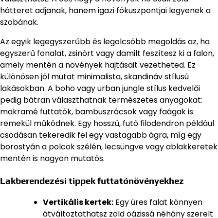
hátteret adjanak, hanem igazi fókuszpontjai legyenek a
szobának.
Az egyik legegyszerűbb és legolcsóbb megoldás az, ha
egyszerű fonalat, zsinórt vagy damilt feszítesz ki a falon,
amely mentén a növények hajtásait vezetheted. Ez
különösen jól mutat minimalista, skandináv stílusú
lakásokban. A boho vagy urban jungle stílus kedvelői
pedig bátran választhatnak természetes anyagokat:
makramé futtatók, bambuszrácsok vagy faágak is
remekül működnek. Egy hosszú, futó filodendron például
csodásan tekeredik fel egy vastagabb ágra, míg egy
borostyán a polcok szélén, lecsüngve vagy ablakkeretek
mentén is nagyon mutatós.
Lakberendezési tippek futtatónövényekhez
Vertikális kertek:
Egy üres falat könnyen
átváltoztathatsz zöld oázissá néhány szerelt