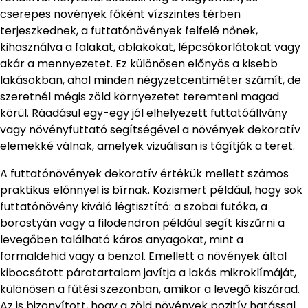
cserepes növények főként vízszintes térben
terjeszkednek, a futtatónövények felfelé nőnek,
kihasználva a falakat, ablakokat, lépcsőkorlátokat vagy
akár a mennyezetet. Ez különösen előnyös a kisebb
lakásokban, ahol minden négyzetcentiméter számít, de
szeretnél mégis zöld környezetet teremteni magad
körül. Ráadásul egy-egy jól elhelyezett futtatóállvány
vagy növényfuttató segítségével a növények dekoratív
elemekké válnak, amelyek vizuálisan is tágítják a teret.
A futtatónövények dekoratív értékük mellett számos
praktikus előnnyel is bírnak. Közismert például, hogy sok
futtatónövény kiváló légtisztító: a szobai futóka, a
borostyán vagy a filodendron például segít kiszűrni a
levegőben található káros anyagokat, mint a
formaldehid vagy a benzol. Emellett a növények által
kibocsátott páratartalom javítja a lakás mikroklímáját,
különösen a fűtési szezonban, amikor a levegő kiszárad.
Az is bizonyított, hogy a zöld növények pozitív hatással