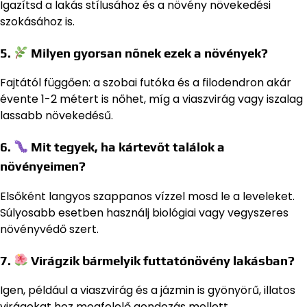
Igazítsd a lakás stílusához és a növény növekedési
szokásához is.
5.
Milyen gyorsan nőnek ezek a növények?
Fajtától függően: a szobai futóka és a filodendron akár
évente 1-2 métert is nőhet, míg a viaszvirág vagy iszalag
lassabb növekedésű.
6.
Mit tegyek, ha kártevőt találok a
növényeimen?
Elsőként langyos szappanos vízzel mosd le a leveleket.
Súlyosabb esetben használj biológiai vagy vegyszeres
növényvédő szert.
7.
Virágzik bármelyik futtatónövény lakásban?
Igen, például a viaszvirág és a jázmin is gyönyörű, illatos
virágokat hoz megfelelő gondozás mellett.