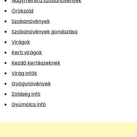
Nagyméretű szobanövények
Örökzöld
Szobanövények
Szobanövények gondozása
Virágok
Kerti virágok
Kezdő kertészeknek
Virág infók
Gyógynövények
Zöldség infó
Gyümölcs infó