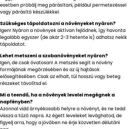
esetben próbálj meg párásítani, például permetezéssel
vagy párásító készülékkel.
Szükséges tápoldatozni a növényeket nyáron?
Igen! Nyáron a növények aktívan fejlődnek, így havonta
legalább egyszer (de akár 2-3 hetente is) adhatsz nekik
tápoldatot.
Lehet metszeni a szobanövényeket nyáron?
Igen, de csak óvatosan! A metszés segít a növény
formájának megőrzésében és az új hajtások
elősegítésében. Csak az elhalt, túl hosszú vagy beteg
részeket távolítsd el.
Mi a teendő, ha a növények levelei megégnek a
napfényben?
Azonnal vidd árnyékosabb helyre a növényt, és ne tedd
vissza a tűző napra. Az égett leveleket levághatod, de
figyelj arra, hogy a jövőben ne érje közvetlen délutáni