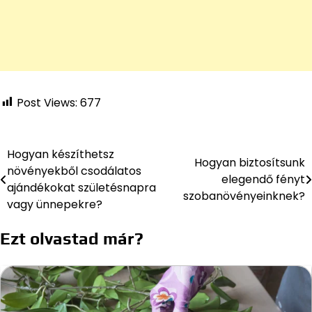
Post Views:
677
Hogyan készíthetsz
Bejegyzés
Hogyan biztosítsunk
növényekből csodálatos
elegendő fényt
navigáció
ajándékokat születésnapra
szobanövényeinknek?
vagy ünnepekre?
Ezt olvastad már?