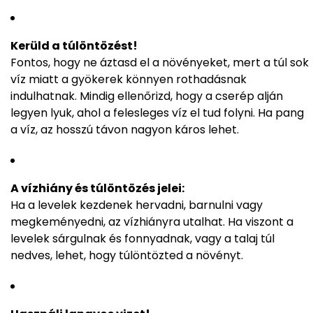
Kerüld a túlöntözést!
Fontos, hogy ne áztasd el a növényeket, mert a túl sok
víz miatt a gyökerek könnyen rothadásnak
indulhatnak. Mindig ellenőrizd, hogy a cserép alján
legyen lyuk, ahol a felesleges víz el tud folyni. Ha pang
a víz, az hosszú távon nagyon káros lehet.
A vízhiány és túlöntözés jelei:
Ha a levelek kezdenek hervadni, barnulni vagy
megkeményedni, az vízhiányra utalhat. Ha viszont a
levelek sárgulnak és fonnyadnak, vagy a talaj túl
nedves, lehet, hogy túlöntözted a növényt.