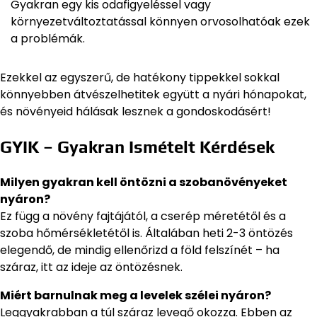
Gyakran egy kis odafigyeléssel vagy
környezetváltoztatással könnyen orvosolhatóak ezek
a problémák.
Ezekkel az egyszerű, de hatékony tippekkel sokkal
könnyebben átvészelhetitek együtt a nyári hónapokat,
és növényeid hálásak lesznek a gondoskodásért!
GYIK – Gyakran Ismételt Kérdések
Milyen gyakran kell öntözni a szobanövényeket
nyáron?
Ez függ a növény fajtájától, a cserép méretétől és a
szoba hőmérsékletétől is. Általában heti 2-3 öntözés
elegendő, de mindig ellenőrizd a föld felszínét – ha
száraz, itt az ideje az öntözésnek.
Miért barnulnak meg a levelek szélei nyáron?
Leggyakrabban a túl száraz levegő okozza. Ebben az