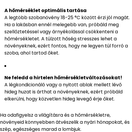
A hőmérséklet optimális tartása
A legtöbb szobanövény 18-25 °C között érzi jól magát.
Ha a lakásban ennél melegebb van, próbáld meg
szellőztetéssel vagy árnyékolással csökkenteni a
hőmérsékletet. A túlzott hőség stresszes lehet a
növényeknek, ezért fontos, hogy ne legyen túl forró a
szoba, ahol tartod őket.
Ne feledd a hirtelen hőmérsékletváltozásokat!
A légkondicionáló vagy a nyitott ablak mellett lévő
hideg huzat is árthat a növényeknek, ezért próbáld
elkerülni, hogy közvetlen hideg levegő érje őket.
Ha odafigyelsz a világításra és a hőmérsékletre,
növényeid könnyebben átvészelik a nyári hónapokat, és
szép, egészséges marad a lombjuk.