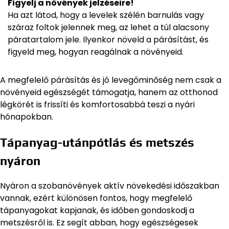
Figyelj a növények jelzéseire!
Ha azt látod, hogy a levelek szélén barnulás vagy
száraz foltok jelennek meg, az lehet a túl alacsony
páratartalom jele. Ilyenkor növeld a párásítást, és
figyeld meg, hogyan reagálnak a növényeid.
A megfelelő párásítás és jó levegőminőség nem csak a
növényeid egészségét támogatja, hanem az otthonod
légkörét is frissíti és komfortosabbá teszi a nyári
hónapokban.
Tápanyag-utánpótlás és metszés
nyáron
Nyáron a szobanövények aktív növekedési időszakban
vannak, ezért különösen fontos, hogy megfelelő
tápanyagokat kapjanak, és időben gondoskodj a
metszésről is. Ez segít abban, hogy egészségesek