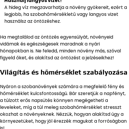
Használj langyos vizet!
A hideg víz megzavarhatja a növény gyökereit, ezért a
legjobb, ha szobahőmérsékletű vagy langyos vizet
használsz az öntözéshez.
Ha megtalálod az öntözés egyensúlyát, növényeid
vidámak és egészségesek maradnak a nyári
hónapokban is. Ne feledd, minden növény más, szóval
figyeld őket, és alakítsd az öntözést a jelzéseikhez!
Világítás és hőmérséklet szabályozása
Nyáron a szobanövények számára a megfelelő fény és
hőmérséklet kulcsfontosságú. Bár szeretjük a napfényt,
a túlzott erős napsütés könnyen megégetheti a
leveleket, míg a túl meleg szobahőmérséklet stresszt
okozhat a növényeknek. Nézzük, hogyan alakítsd úgy a
környezetüket, hogy jól érezzék magukat a forróságban
is!