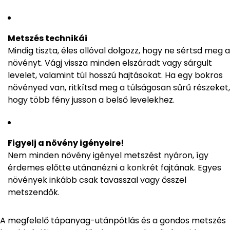
Metszés technikái
Mindig tiszta, éles ollóval dolgozz, hogy ne sértsd meg a
növényt. Vágj vissza minden elszáradt vagy sárgult
levelet, valamint túl hosszú hajtásokat. Ha egy bokros
növényed van, ritkítsd meg a túlságosan sűrű részeket,
hogy több fény jusson a belső levelekhez.
Figyelj a növény igényeire!
Nem minden növény igényel metszést nyáron, így
érdemes előtte utánanézni a konkrét fajtának. Egyes
növények inkább csak tavasszal vagy ősszel
metszendők.
A megfelelő tápanyag-utánpótlás és a gondos metszés