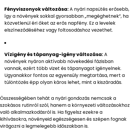
Fényviszonyok változása:
A nyári napsütés erősebb,
így a növények sokkal gyorsabban „megéghetnek”, ha
közvetlenül éri őket az erős napfény. Ez a levelek
elszíneződéséhez vagy foltosodáshoz vezethet.
Vízigény és tápanyag-igény változása:
A
növények nyáron aktívabb növekedési fázisban
vannak, ezért több vizet és tápanyagot igényelnek.
Ugyanakkor fontos az egyensúly megtartása, mert a
túlöntözés épp olyan káros lehet, mint a kiszáradás.
Összességében tehát a nyári gondozás nemcsak a
szokásos rutinról szól, hanem a környezeti változásokhoz
való alkalmazkodásról is. Ha figyelsz ezekre a
kihívásokra, növényeid egészségesen és szépen fognak
virágozni a legmelegebb időszakban is.