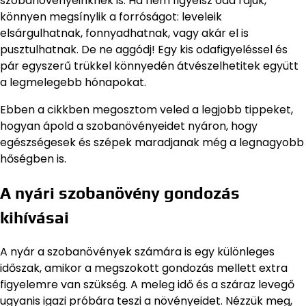
szobanövényeinknek is. Ha nem figyelsz oda rájuk,
könnyen megsínylik a forróságot: leveleik
elsárgulhatnak, fonnyadhatnak, vagy akár el is
pusztulhatnak. De ne aggódj! Egy kis odafigyeléssel és
pár egyszerű trükkel könnyedén átvészelhetitek együtt
a legmelegebb hónapokat.
Ebben a cikkben megosztom veled a legjobb tippeket,
hogyan ápold a szobanövényeidet nyáron, hogy
egészségesek és szépek maradjanak még a legnagyobb
hőségben is.
A nyári szobanövény gondozás
kihívásai
A nyár a szobanövények számára is egy különleges
időszak, amikor a megszokott gondozás mellett extra
figyelemre van szükség. A meleg idő és a száraz levegő
ugyanis igazi próbára teszi a növényeidet. Nézzük meg,