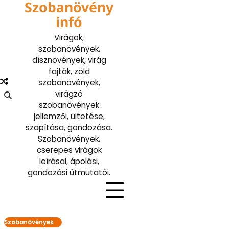
Szobanövény
Skip
to
infó
content
Virágok,
szobanövények,
dísznövények, virág
fajták, zöld
szobanövények,
virágzó
szobanövények
jellemzői, ültetése,
szapítása, gondozása.
Szobanövények,
cserepes virágok
leírásai, ápolási,
gondozási útmutatói.
Szobanövények