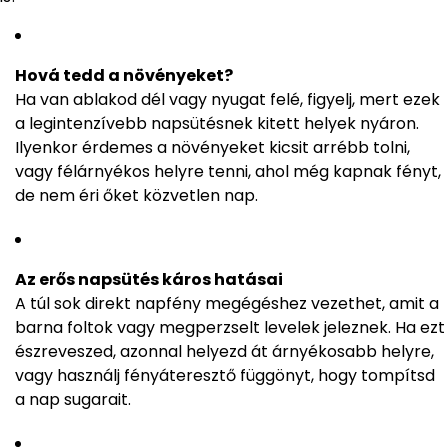
Hová tedd a növényeket?
Ha van ablakod dél vagy nyugat felé, figyelj, mert ezek
a legintenzívebb napsütésnek kitett helyek nyáron.
Ilyenkor érdemes a növényeket kicsit arrébb tolni,
vagy félárnyékos helyre tenni, ahol még kapnak fényt,
de nem éri őket közvetlen nap.
Az erős napsütés káros hatásai
A túl sok direkt napfény megégéshez vezethet, amit a
barna foltok vagy megperzselt levelek jeleznek. Ha ezt
észreveszed, azonnal helyezd át árnyékosabb helyre,
vagy használj fényáteresztő függönyt, hogy tompítsd
a nap sugarait.