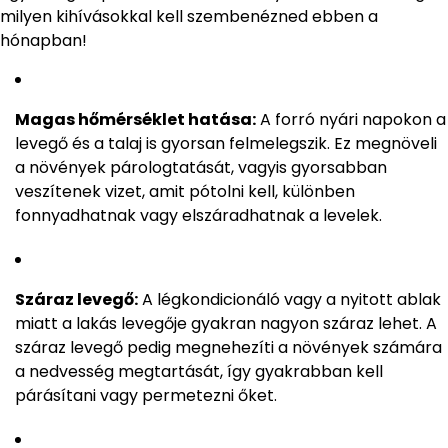
milyen kihívásokkal kell szembenézned ebben a
hónapban!
Magas hőmérséklet hatása:
A forró nyári napokon a
levegő és a talaj is gyorsan felmelegszik. Ez megnöveli
a növények párologtatását, vagyis gyorsabban
veszítenek vizet, amit pótolni kell, különben
fonnyadhatnak vagy elszáradhatnak a levelek.
Száraz levegő:
A légkondicionáló vagy a nyitott ablak
miatt a lakás levegője gyakran nagyon száraz lehet. A
száraz levegő pedig megnehezíti a növények számára
a nedvesség megtartását, így gyakrabban kell
párásítani vagy permetezni őket.