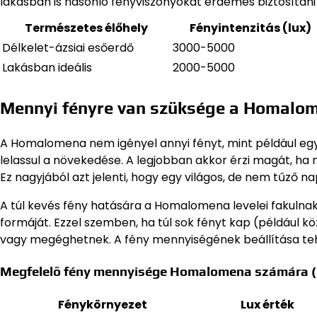
lakásban is hasonló fényviszonyokat érdemes biztosítan
Természetes élőhely
Fényintenzitás (lux)
Délkelet-ázsiai esőerdő
3000-5000
Lakásban ideális
2000-5000
Mennyi fényre van szüksége a Homalo
A Homalomena nem igényel annyi fényt, mint például eg
lelassul a növekedése. A legjobban akkor érzi magát, ha 
Ez nagyjából azt jelenti, hogy egy világos, de nem tűző 
A túl kevés fény hatására a Homalomena levelei fakulnak,
formáját. Ezzel szemben, ha túl sok fényt kap (például k
vagy megéghetnek. A fény mennyiségének beállítása tehá
Megfelelő fény mennyisége Homalomena számára (l
Fénykörnyezet
Lux érték