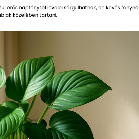
úl erős napfénytől levelei sárgulhatnak, de kevés fényné
blak közelében tartani.