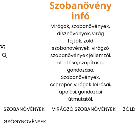
Szobanövény
Skip
to
infó
content
Virágok, szobanövények,
dísznövények, virág
fajták, zöld
szobanövények, virágzó
szobanövények jellemzői,
ültetése, szapítása,
gondozása.
Szobanövények,
cserepes virágok leírásai,
ápolási, gondozási
útmutatói.
SZOBANÖVÉNYEK
VIRÁGZÓ SZOBANÖVÉNYEK
ZÖLD
GYÓGYNÖVÉNYEK