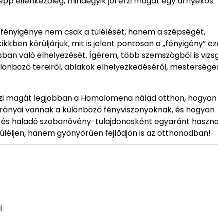
épp ellenkezőleg, mindegyik jól érzi magát egy árnyékos
ényigénye nem csak a túlélését, hanem a szépségét,
kkben körüljárjuk, mit is jelent pontosan a „fényigény” e
sban való elhelyezését. Ígérem, több szemszögből is vizsg
ülönböző tereiről, ablakok elhelyezkedéséről, mestersége
érzi magát legjobban a Homalomena nálad otthon, hogyan
hátrányai vannak a különböző fényviszonyoknak, és hogyan
ő és haladó szobanövény-tulajdonosként egyaránt haszno
úléljen, hanem gyönyörűen fejlődjön is az otthonodban!
i