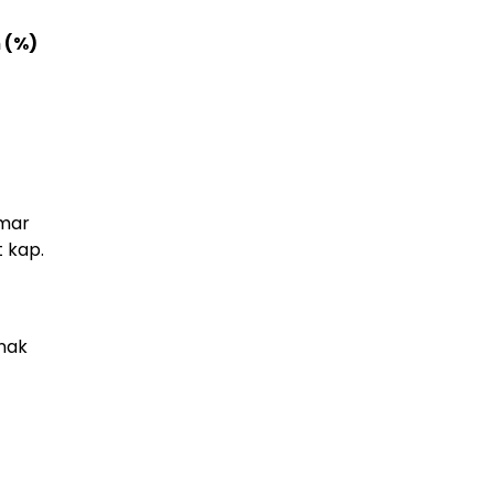
 (%)
amar
t kap.
tnak