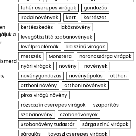
fehér cserepes virágok
gondozás
irodai növények
kert
kertészet
kertészkedés
lakásnövény
zen
áljuk a
levegőtisztító szobanövények
s
levélproblémák
lila színű virágok
metszés
Monstera
narancssárga virágok
 ismerd
nyári virágok
növény
növények
növénygondozás
növényápolás
otthon
s,
otthoni növény
otthoni növények
piros virágú növény
rózsaszín cserepes virágok
szaporítás
szobanövény
szobanövények
Szobanövény tudastár
sárga színű virágok
sárgulás
tavaszi cserepes virágok