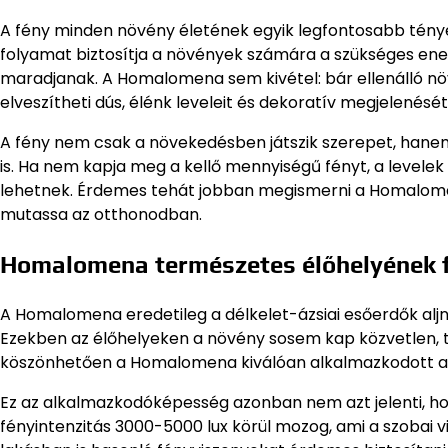
A fény minden növény életének egyik legfontosabb tényező
folyamat biztosítja a növények számára a szükséges ener
maradjanak. A Homalomena sem kivétel: bár ellenálló n
elveszítheti dús, élénk leveleit és dekoratív megjelenését
A fény nem csak a növekedésben játszik szerepet, han
is. Ha nem kapja meg a kellő mennyiségű fényt, a levelek
lehetnek. Érdemes tehát jobban megismerni a Homalomen
mutassa az otthonodban.
Homalomena természetes élőhelyének f
A Homalomena eredetileg a délkelet-ázsiai esőerdők aljn
Ezekben az élőhelyeken a növény sosem kap közvetlen, tű
köszönhetően a Homalomena kiválóan alkalmazkodott a
Ez az alkalmazkodóképesség azonban nem azt jelenti, hog
fényintenzitás 3000-5000 lux körül mozog, ami a szobai