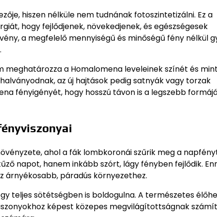
je, hiszen nélküle nem tudnának fotoszintetizálni. Ez a
giát, hogy fejlődjenek, növekedjenek, és egészségesek
övény, a megfelelő mennyiségű és minőségű fény nélkül 
.
em meghatározza a Homalomena leveleinek színét és min
 halványodnak, az új hajtások pedig satnyák vagy torzak
a fényigényét, hogy hosszú távon is a legszebb formáj
ényviszonyai
övényzete, ahol a fák lombkoronái szűrik meg a napfényt
ző napot, hanem inkább szórt, lágy fényben fejlődik. En
z árnyékosabb, páradús környezethez.
y teljes sötétségben is boldogulna. A természetes élőhe
 viszonyokhoz képest közepes megvilágítottságnak számít