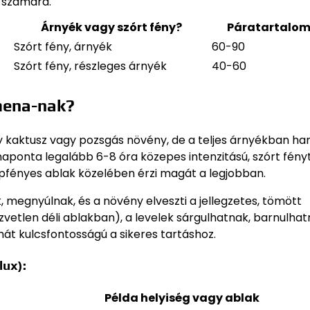
i számára.
Árnyék vagy szórt fény?
Páratartalom
Szórt fény, árnyék
60-90
Szórt fény, részleges árnyék
40-60
mena-nak?
y kaktusz vagy pozsgás növény, de a teljes árnyékban h
naponta legalább 6-8 óra közepes intenzitású, szórt fény
napfényes ablak közelében érzi magát a legjobban.
 megnyúlnak, és a növény elveszti a jellegzetes, tömött
özvetlen déli ablakban), a levelek sárgulhatnak, barnulha
t kulcsfontosságú a sikeres tartáshoz.
ux):
Példa helyiség vagy ablak