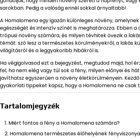
gondolják, hogy minden növény szereti a napfényt, vagy 
sarokban. Pedig a valóság ennél sokkal árnyaltabb!
A Homalomena egy igazán különleges növény, amelynek f
egészségét és intenzív színét is meghatározza. Ebben a ci
trópusi növény számára, és milyen tévhitek övezik a laká
témát: szó lesz a természetes körülményekről, a lakás k
világításról és a leggyakoribb hibákról is.
Ha végigolvasod ezt a bejegyzést, megtudod majd, hol 
fel, ha nem elég vagy túl sok a fény, milyen előnyei és 
javíthatsz egyszerűen a növény életkörülményein. Kezd
gyakorlati tippeket kapsz, hogy a Homalomena ne csak t
Tartalomjegyzék
Miért fontos a fény a Homalomena számára?
Homalomena természetes élőhelyének fényviszonya