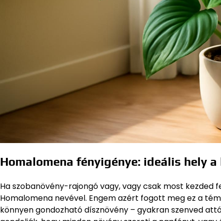
Homalomena fényigénye: ideális hely a
Ha szobanövény-rajongó vagy, vagy csak most kezded felf
Homalomena nevével. Engem azért fogott meg ez a téma
könnyen gondozható dísznövény – gyakran szenved attól,