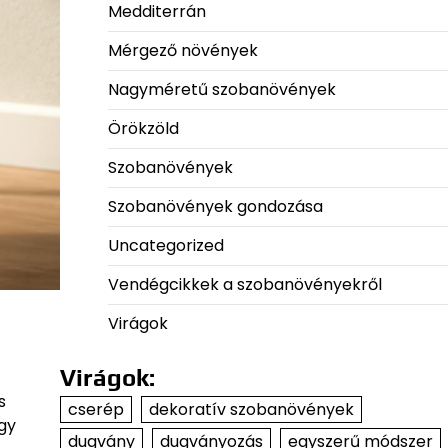
Medditerrán
Mérgező növények
Nagyméretű szobanövények
Örökzöld
Szobanövények
Szobanövények gondozása
Uncategorized
Vendégcikkek a szobanövényekről
Virágok
Virágok:
s
cserép
dekoratív szobanövények
gy
dugvány
dugványozás
egyszerű módszer