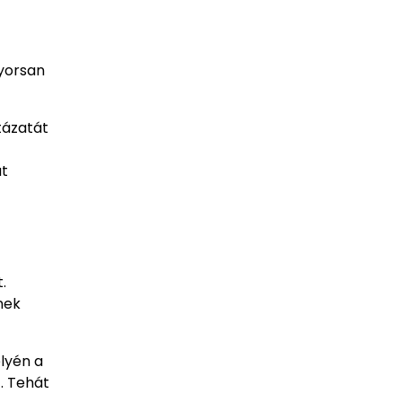
gyorsan
tázatát
át
.
nek
lyén a
. Tehát