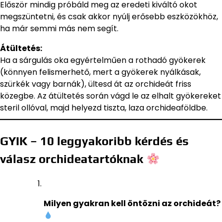
Először mindig próbáld meg az eredeti kiváltó okot
megszüntetni, és csak akkor nyúlj erősebb eszközökhöz,
ha már semmi más nem segít.
Átültetés:
Ha a sárgulás oka egyértelműen a rothadó gyökerek
(könnyen felismerhető, mert a gyökerek nyálkásak,
szürkék vagy barnák), ültesd át az orchideát friss
közegbe. Az átültetés során vágd le az elhalt gyökereket
steril ollóval, majd helyezd tiszta, laza orchideaföldbe.
GYIK – 10 leggyakoribb kérdés és
válasz orchideatartóknak
Milyen gyakran kell öntözni az orchideát?