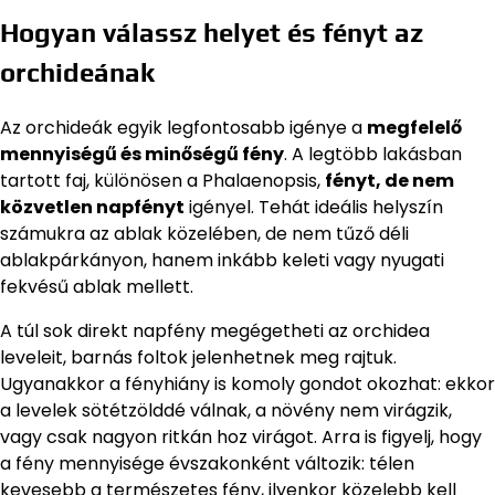
Hogyan válassz helyet és fényt az
orchideának
Az orchideák egyik legfontosabb igénye a
megfelelő
mennyiségű és minőségű fény
. A legtöbb lakásban
tartott faj, különösen a Phalaenopsis,
fényt, de nem
közvetlen napfényt
igényel. Tehát ideális helyszín
számukra az ablak közelében, de nem tűző déli
ablakpárkányon, hanem inkább keleti vagy nyugati
fekvésű ablak mellett.
A túl sok direkt napfény megégetheti az orchidea
leveleit, barnás foltok jelenhetnek meg rajtuk.
Ugyanakkor a fényhiány is komoly gondot okozhat: ekkor
a levelek sötétzölddé válnak, a növény nem virágzik,
vagy csak nagyon ritkán hoz virágot. Arra is figyelj, hogy
a fény mennyisége évszakonként változik: télen
kevesebb a természetes fény, ilyenkor közelebb kell