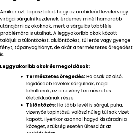
Amikor azt tapasztalod, hogy az orchideád levelei vagy
virágai sárgulni kezdenek, érdemes minél hamarabb
utánajárni az okoknak, mert a sárgulás többféle
problémára is utalhat. A leggyakoribb okok között
találjuk a túlöntözést, alulöntözést, túl erős vagy gyenge
fényt, tápanyaghiányt, de akár a természetes öregedést
is.
Leggyakoribb okok és megoldások:
Természetes öregedés:
Ha csak az alsó,
legidősebb levelek sárgulnak, majd
lehullanak, ez a növény természetes
életciklusának része.
Túlöntözés:
Ha több levél is sárgul, puha,
vizenyős tapintású, valószínűleg túl sok vizet
kapott. Ilyenkor azonnal hagyd kiszáradni a
közeget, szükség esetén ültesd át az