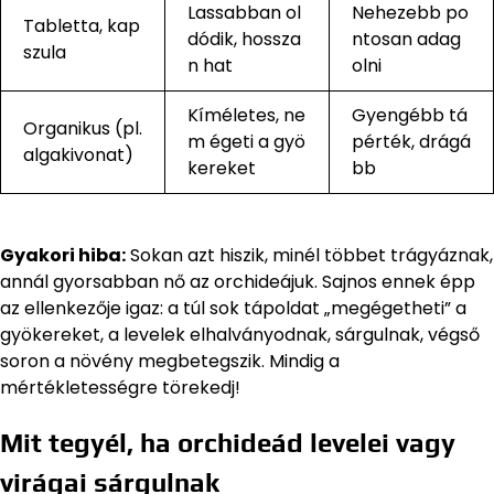
Lassabban ol
Nehezebb po
Tabletta, kap
dódik, hossza
ntosan adag
szula
n hat
olni
Kíméletes, ne
Gyengébb tá
Organikus (pl.
m égeti a gyö
pérték, drágá
algakivonat)
kereket
bb
Gyakori hiba:
Sokan azt hiszik, minél többet trágyáznak,
annál gyorsabban nő az orchideájuk. Sajnos ennek épp
az ellenkezője igaz: a túl sok tápoldat „megégetheti” a
gyökereket, a levelek elhalványodnak, sárgulnak, végső
soron a növény megbetegszik. Mindig a
mértékletességre törekedj!
Mit tegyél, ha orchideád levelei vagy
virágai sárgulnak