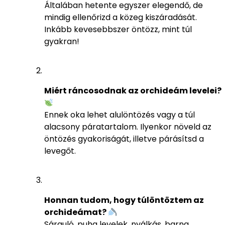
Általában hetente egyszer elegendő, de
mindig ellenőrizd a közeg kiszáradását.
Inkább kevesebbszer öntözz, mint túl
gyakran!
Miért ráncosodnak az orchideám levelei?
Ennek oka lehet alulöntözés vagy a túl
alacsony páratartalom. Ilyenkor növeld az
öntözés gyakoriságát, illetve párásítsd a
levegőt.
Honnan tudom, hogy túlöntöztem az
orchideámat?
Sárguló, puha levelek, nyálkás, barna