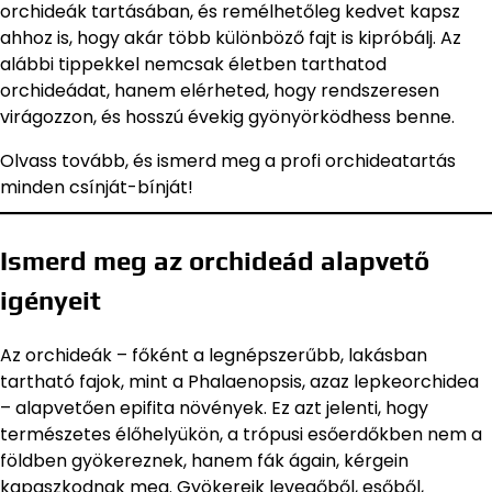
orchideák tartásában, és remélhetőleg kedvet kapsz
ahhoz is, hogy akár több különböző fajt is kipróbálj. Az
alábbi tippekkel nemcsak életben tarthatod
orchideádat, hanem elérheted, hogy rendszeresen
virágozzon, és hosszú évekig gyönyörködhess benne.
Olvass tovább, és ismerd meg a profi orchideatartás
minden csínját-bínját!
Ismerd meg az orchideád alapvető
igényeit
Az orchideák – főként a legnépszerűbb, lakásban
tartható fajok, mint a Phalaenopsis, azaz lepkeorchidea
– alapvetően epifita növények. Ez azt jelenti, hogy
természetes élőhelyükön, a trópusi esőerdőkben nem a
földben gyökereznek, hanem fák ágain, kérgein
kapaszkodnak meg. Gyökereik levegőből, esőből,