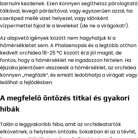
barnulni kezdenek. Ezen könnyen segíthetsz párologtató
tálkával, levegő párásítóval, vagy egyszerűen azzal, ha
cseréped mellé vizet helyezel, vagy időnként
vízpermettel fújod le a leveleket (de ne a virágokat!).
Az alapvető igények között nem hagyhatjuk ki a
hőmérsékletet sem. A Phalaenopsis és a legtöbb otthon
kedvelt orchidea 18-25 °C között érzi jól magát, de
fontos, hogy a hőmérséklet ne ingadozzon hirtelen. Ha
éjszaka jelentősen visszaesik a hőmérséklet, az orchidea
könnyen „megfázik”, és emiatt ledobhatja a virágait vagy
leállhat a fejlődésben.
A megfelelő öntözés titkai és gyakori
hibák
Talán a leggyakoribb hiba, amit az orchideatartók
elkövetnek, a helytelen öntözés. Sokakban él az a tévhit,