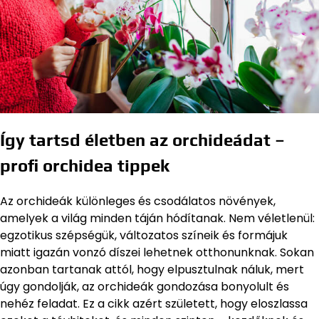
Így tartsd életben az orchideádat –
profi orchidea tippek
Az orchideák különleges és csodálatos növények,
amelyek a világ minden táján hódítanak. Nem véletlenül:
egzotikus szépségük, változatos színeik és formájuk
miatt igazán vonzó díszei lehetnek otthonunknak. Sokan
azonban tartanak attól, hogy elpusztulnak náluk, mert
úgy gondolják, az orchideák gondozása bonyolult és
nehéz feladat. Ez a cikk azért született, hogy eloszlassa