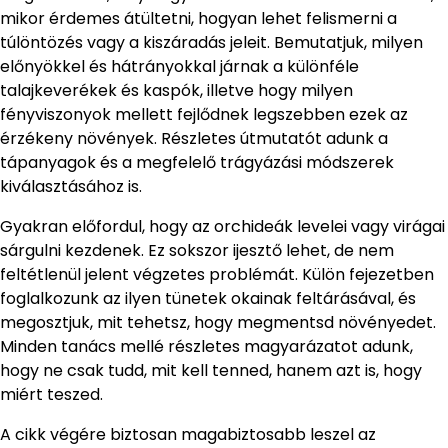
mikor érdemes átültetni, hogyan lehet felismerni a
túlöntözés vagy a kiszáradás jeleit. Bemutatjuk, milyen
előnyökkel és hátrányokkal járnak a különféle
talajkeverékek és kaspók, illetve hogy milyen
fényviszonyok mellett fejlődnek legszebben ezek az
érzékeny növények. Részletes útmutatót adunk a
tápanyagok és a megfelelő trágyázási módszerek
kiválasztásához is.
Gyakran előfordul, hogy az orchideák levelei vagy virágai
sárgulni kezdenek. Ez sokszor ijesztő lehet, de nem
feltétlenül jelent végzetes problémát. Külön fejezetben
foglalkozunk az ilyen tünetek okainak feltárásával, és
megosztjuk, mit tehetsz, hogy megmentsd növényedet.
Minden tanács mellé részletes magyarázatot adunk,
hogy ne csak tudd, mit kell tenned, hanem azt is, hogy
miért teszed.
A cikk végére biztosan magabiztosabb leszel az