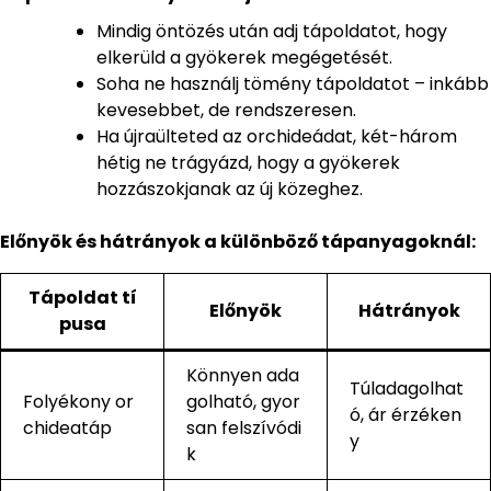
Mindig öntözés után adj tápoldatot, hogy
elkerüld a gyökerek megégetését.
Soha ne használj tömény tápoldatot – inkább
kevesebbet, de rendszeresen.
Ha újraülteted az orchideádat, két-három
hétig ne trágyázd, hogy a gyökerek
hozzászokjanak az új közeghez.
Előnyök és hátrányok a különböző tápanyagoknál:
Tápoldat tí
Előnyök
Hátrányok
pusa
Könnyen ada
Túladagolhat
Folyékony or
golható, gyor
ó, ár érzéken
chideatáp
san felszívódi
y
k