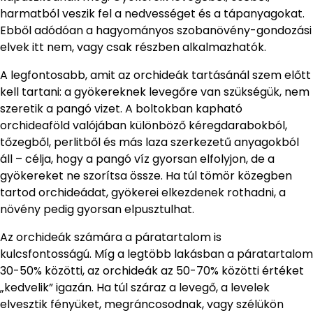
harmatból veszik fel a nedvességet és a tápanyagokat.
Ebből adódóan a hagyományos szobanövény-gondozási
elvek itt nem, vagy csak részben alkalmazhatók.
A legfontosabb, amit az orchideák tartásánál szem előtt
kell tartani: a gyökereknek levegőre van szükségük, nem
szeretik a pangó vizet. A boltokban kapható
orchideaföld valójában különböző kéregdarabokból,
tőzegből, perlitből és más laza szerkezetű anyagokból
áll – célja, hogy a pangó víz gyorsan elfolyjon, de a
gyökereket ne szorítsa össze. Ha túl tömör közegben
tartod orchideádat, gyökerei elkezdenek rothadni, a
növény pedig gyorsan elpusztulhat.
Az orchideák számára a páratartalom is
kulcsfontosságú. Míg a legtöbb lakásban a páratartalom
30-50% közötti, az orchideák az 50-70% közötti értéket
„kedvelik” igazán. Ha túl száraz a levegő, a levelek
elvesztik fényüket, megráncosodnak, vagy szélükön