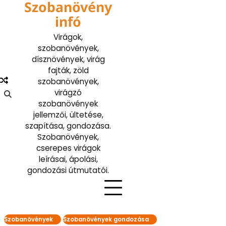
Szobanövény
Skip
to
infó
content
Virágok,
szobanövények,
dísznövények, virág
fajták, zöld
szobanövények,
virágzó
szobanövények
jellemzői, ültetése,
szapítása, gondozása.
Szobanövények,
cserepes virágok
leírásai, ápolási,
gondozási útmutatói.
Szobanövények
Szobanövények gondozása