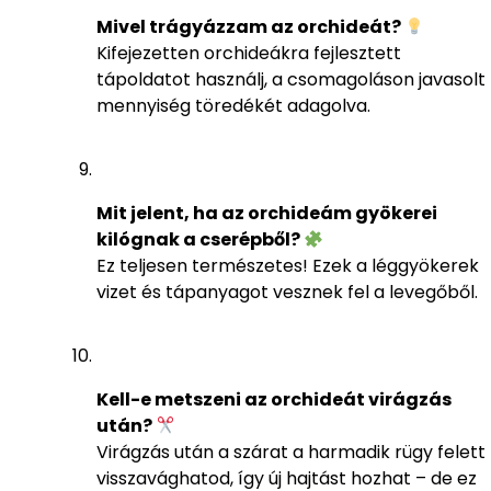
Mivel trágyázzam az orchideát?
Kifejezetten orchideákra fejlesztett
tápoldatot használj, a csomagoláson javasolt
mennyiség töredékét adagolva.
Mit jelent, ha az orchideám gyökerei
kilógnak a cserépből?
Ez teljesen természetes! Ezek a léggyökerek
vizet és tápanyagot vesznek fel a levegőből.
Kell-e metszeni az orchideát virágzás
után?
Virágzás után a szárat a harmadik rügy felett
visszavághatod, így új hajtást hozhat – de ez