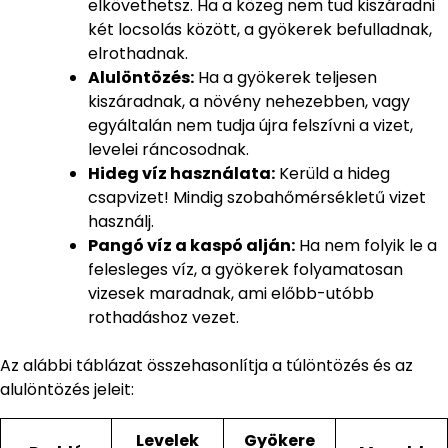
elkövethetsz. Ha a közeg nem tud kiszáradni
két locsolás között, a gyökerek befulladnak,
elrothadnak.
Alulöntözés:
Ha a gyökerek teljesen
kiszáradnak, a növény nehezebben, vagy
egyáltalán nem tudja újra felszívni a vizet,
levelei ráncosodnak.
Hideg víz használata:
Kerüld a hideg
csapvizet! Mindig szobahőmérsékletű vizet
használj.
Pangó víz a kaspó alján:
Ha nem folyik le a
felesleges víz, a gyökerek folyamatosan
vizesek maradnak, ami előbb-utóbb
rothadáshoz vezet.
Az alábbi táblázat összehasonlítja a túlöntözés és az
alulöntözés jeleit:
Levelek
Gyökere