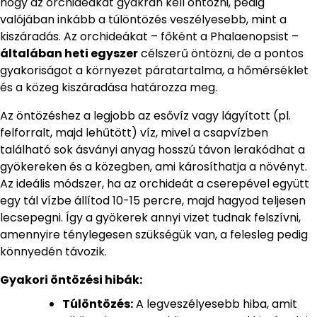
hogy az orchideákat gyakran kell öntözni, pedig
valójában inkább a túlöntözés veszélyesebb, mint a
kiszáradás. Az orchideákat – főként a Phalaenopsist –
általában heti egyszer
célszerű öntözni, de a pontos
gyakoriságot a környezet páratartalma, a hőmérséklet
és a közeg kiszáradása határozza meg.
Az öntözéshez a legjobb az esővíz vagy lágyított (pl.
felforralt, majd lehűtött) víz, mivel a csapvízben
található sok ásványi anyag hosszú távon lerakódhat a
gyökereken és a közegben, ami károsíthatja a növényt.
Az ideális módszer, ha az orchideát a cserepével együtt
egy tál vízbe állítod 10-15 percre, majd hagyod teljesen
lecsepegni. Így a gyökerek annyi vizet tudnak felszívni,
amennyire ténylegesen szükségük van, a felesleg pedig
könnyedén távozik.
Gyakori öntözési hibák:
Túlöntözés:
A legveszélyesebb hiba, amit