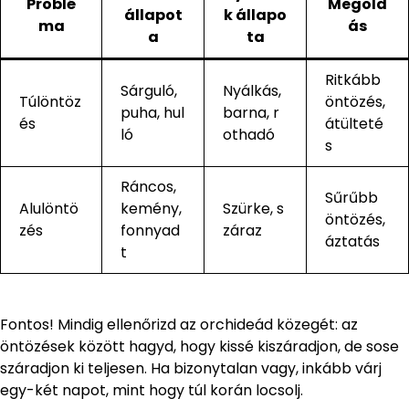
Problé
Megold
állapot
k állapo
ma
ás
a
ta
Ritkább
Sárguló,
Nyálkás,
Túlöntöz
öntözés,
puha, hul
barna, r
és
átülteté
ló
othadó
s
Ráncos,
Sűrűbb
Alulöntö
kemény,
Szürke, s
öntözés,
zés
fonnyad
záraz
áztatás
t
Fontos! Mindig ellenőrizd az orchideád közegét: az
öntözések között hagyd, hogy kissé kiszáradjon, de sose
száradjon ki teljesen. Ha bizonytalan vagy, inkább várj
egy-két napot, mint hogy túl korán locsolj.