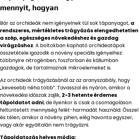
mennyit, hogyan
Bár az orchideák nem igényelnek túl sok tápanyagot,
a
rendszeres, mértékletes trágyázás elengedhetetlen
a szép, egészséges növekedéshez és gazdag
virágzáshoz
. A boltokban kapható orchideatápok
összetétele igazodik a növény speciális igényeihez:
többnyire nitrogénben, foszforban és káliumban
gazdagok, de tartalmaznak mikroelemeket is.
Az orchideák trágyázásánál az az aranyszabály, hogy
„kevesebb néha több”. Tavasszal és nyáron, amikor a
növekedési időszak zajlik,
2-3 hetente érdemes
tápoldatot adni
, de ilyenkor is csak a csomagoláson
feltüntetett mennyiség felét-harmadát használd. Ősszel
és télen, amikor a növény pihen, elég havonta egyszer,
vagy akár egyáltalán nem trágyázni.
Tápoldatozás helyes módja: