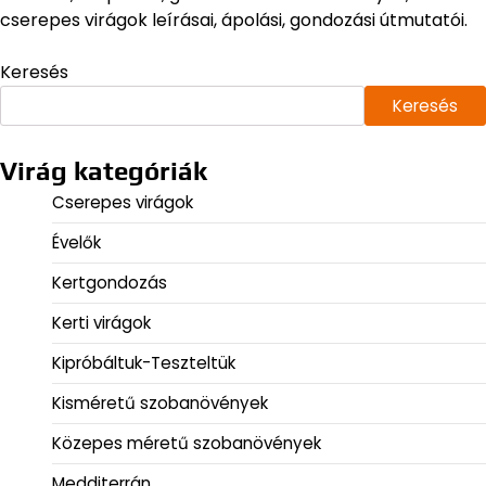
cserepes virágok leírásai, ápolási, gondozási útmutatói.
Keresés
Keresés
Virág kategóriák
Cserepes virágok
Évelők
Kertgondozás
Kerti virágok
Kipróbáltuk-Teszteltük
Kisméretű szobanövények
Közepes méretű szobanövények
Medditerrán