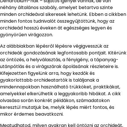
Dendrobium-nak – sajátos igényei vannak, de van
néhány általános szabály, amelyet betartva szinte
minden orchideával sikeresek lehetünk. Ebben a cikkben
minden fontos tudnivalót összegyűjtöttünk, hogy az
orchideád hosszú éveken át egészséges legyen és
gyönyörűen virágozzon.
Az alábbiakban lépésről lépésre végigvesszük az
orchideák gondozásának legfontosabb pontjait. Kitérünk
az öntözés, a helyválasztás, a fényigény, a tápanyag-
utánpótlás és a virágszárak ápolásának részleteire is.
Kifejezetten figyelünk arra, hogy kezdők és
gyakorlottabb orchideatartók is találjanak a
mindennapokban használható trükköket, praktikákat,
amelyekkel elkerülhetik a leggyakoribb hibákat. A cikk
olvasása során konkrét példákon, számadatokon
keresztül mutatjuk be, melyik lépés miért fontos, és
mikor érdemes beavatkozni.
Megtudhatod, milyen gyakran kell öntözni az orchideát,