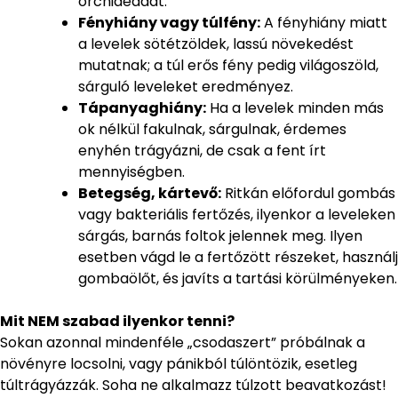
orchideádat.
Fényhiány vagy túlfény:
A fényhiány miatt
a levelek sötétzöldek, lassú növekedést
mutatnak; a túl erős fény pedig világoszöld,
sárguló leveleket eredményez.
Tápanyaghiány:
Ha a levelek minden más
ok nélkül fakulnak, sárgulnak, érdemes
enyhén trágyázni, de csak a fent írt
mennyiségben.
Betegség, kártevő:
Ritkán előfordul gombás
vagy bakteriális fertőzés, ilyenkor a leveleken
sárgás, barnás foltok jelennek meg. Ilyen
esetben vágd le a fertőzött részeket, használj
gombaölőt, és javíts a tartási körülményeken.
Mit NEM szabad ilyenkor tenni?
Sokan azonnal mindenféle „csodaszert” próbálnak a
növényre locsolni, vagy pánikból túlöntözik, esetleg
túltrágyázzák. Soha ne alkalmazz túlzott beavatkozást!