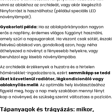
vinni az ablakhoz az orchideát, vagy akár kiegészítő
fényforrást is használhatsz (például speciális LED
növénylámpát).
Gyakorlati példa:
Ha az ablakpárkányodon nagyon
erős a napfény, érdemes világos függönyt használni,
amely szűri a napsugarakat. Ha viszont csak sötét, északi
fekvésű ablakod van, gondolkodj azon, hogy néha
áthelyezed a növényt a fényesebb helyekre, vagy
beruházol egy kisebb növénylámpába.
Az orchideák érzékenyek a huzatra és a hirtelen
hőmérséklet-ingadozásra is, ezért
semmiképp se tedd
őket közvetlenül radiátor, légkondicionáló vagy
ablaknyílás mellé
. Az optimális hely kiválasztásához
figyeld meg, hogy a nap mely szakában mennyi fényt
kap a növényed, és szükség szerint változtass a pozíción.
Tápanyagok és trágyázás: mikor,