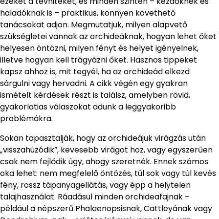
ezeket a tévhiteket, és minden szinten – kezdőknek és
haladóknak is – praktikus, könnyen követhető
tanácsokat adjon. Megmutatjuk, milyen alapvető
szükségletei vannak az orchideáknak, hogyan lehet őket
helyesen öntözni, milyen fényt és helyet igényelnek,
illetve hogyan kell trágyázni őket. Hasznos tippeket
kapsz ahhoz is, mit tegyél, ha az orchideád elkezd
sárgulni vagy hervadni. A cikk végén egy gyakran
ismételt kérdések részt is találsz, amelyben rövid,
gyakorlatias válaszokat adunk a leggyakoribb
problémákra.
Sokan tapasztalják, hogy az orchideájuk virágzás után
„visszahúzódik”, kevesebb virágot hoz, vagy egyszerűen
csak nem fejlődik úgy, ahogy szeretnék. Ennek számos
oka lehet: nem megfelelő öntözés, túl sok vagy túl kevés
fény, rossz tápanyagellátás, vagy épp a helytelen
talajhasználat. Ráadásul minden orchideafajnak –
például a népszerű Phalaenopsisnak, Cattleyának vagy