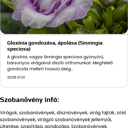
Gloxínia gondozása, ápolása (Sinningia
speciosa)
A gloxínia, vagyis Sinningia speciosa gyönyörű,
bársonyos virágaival díszíti otthonunkat. Megfelelő
gondozás mellett hosszú ideig…
2026.01.01.
Szobanövény infó:
Virágok, szobanövények, dísznövények, virág fajták, zöld
szobanövények, virágzó szobanövények jellemzői,
ültetése, szapítása, gondozása. Szobanövények,