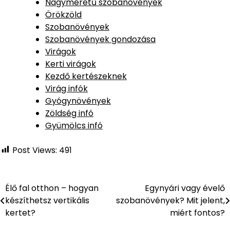
Nagyméretű szobanövények
Örökzöld
Szobanövények
Szobanövények gondozása
Virágok
Kerti virágok
Kezdő kertészeknek
Virág infók
Gyógynövények
Zöldség infó
Gyümölcs infó
Post Views:
491
Élő fal otthon – hogyan
Egynyári vagy évelő
Bejegyzés
készíthetsz vertikális
szobanövények? Mit jelent,
navigáció
kertet?
miért fontos?