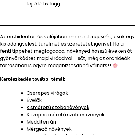
fajtától is függ.
Az orchideatartás valójában nem ördöngösség, csak egy
kis odafigyelést, türelmet és szeretetet igényel. Ha a
fenti tippeket megfogadod, növényed hosszú éveken át
gyönyörködtet majd virágaival – sőt, még az orchideák
tartásában is egyre magabiztosabbá válhatsz!
Kertészkedés további témái:
Cserepes virágok
Évelők
Kisméretű szobanövények
Közepes méretű szobanövények
Medditerrán
Mérgező növények