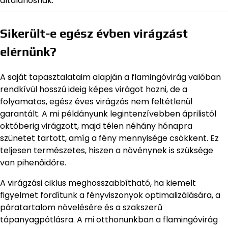
általánosnak.
Sikerült-e egész évben virágzást
elérnünk?
A saját tapasztalataim alapján a flamingóvirág valóban
rendkívül hosszú ideig képes virágot hozni, de a
folyamatos, egész éves virágzás nem feltétlenül
garantált. A mi példányunk legintenzívebben áprilistól
októberig virágzott, majd télen néhány hónapra
szünetet tartott, amíg a fény mennyisége csökkent. Ez
teljesen természetes, hiszen a növénynek is szüksége
van pihenőidőre.
A virágzási ciklus meghosszabbítható, ha kiemelt
figyelmet fordítunk a fényviszonyok optimalizálására, a
páratartalom növelésére és a szakszerű
tápanyagpótlásra. A mi otthonunkban a flamingóvirág