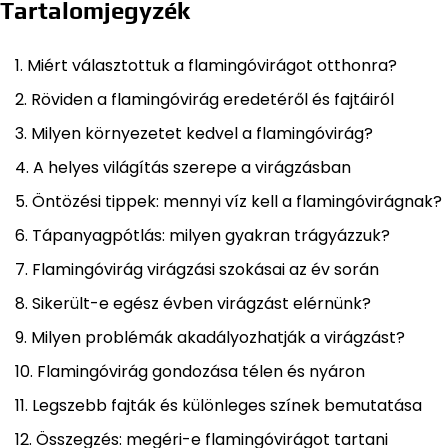
Tartalomjegyzék
Miért választottuk a flamingóvirágot otthonra?
Röviden a flamingóvirág eredetéről és fajtáiról
Milyen környezetet kedvel a flamingóvirág?
A helyes világítás szerepe a virágzásban
Öntözési tippek: mennyi víz kell a flamingóvirágnak?
Tápanyagpótlás: milyen gyakran trágyázzuk?
Flamingóvirág virágzási szokásai az év során
Sikerült-e egész évben virágzást elérnünk?
Milyen problémák akadályozhatják a virágzást?
Flamingóvirág gondozása télen és nyáron
Legszebb fajták és különleges színek bemutatása
Összegzés: megéri-e flamingóvirágot tartani