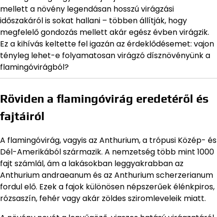
mellett a növény legendásan hosszú virágzási
időszakáról is sokat hallani – többen állítják, hogy
megfelelő gondozás mellett akár egész évben virágzik.
Ez a kihívás keltette fel igazán az érdeklődésemet: vajon
tényleg lehet-e folyamatosan virágzó dísznövényünk a
flamingóvirágból?
Röviden a flamingóvirág eredetéről és
fajtáiról
A flamingóvirág, vagyis az Anthurium, a trópusi Közép- és
Dél-Amerikából származik. A nemzetség több mint 1000
fajt számlál, ám a lakásokban leggyakrabban az
Anthurium andraeanum és az Anthurium scherzerianum
fordul elő. Ezek a fajok különösen népszerűek élénkpiros,
rózsaszín, fehér vagy akár zöldes sziromleveleik miatt.