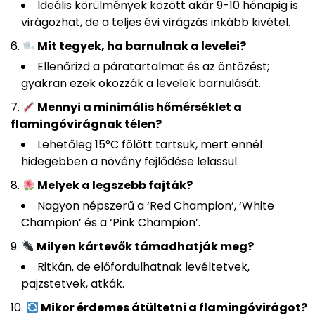
Ideális körülmények között akár 9-10 hónapig is
virágozhat, de a teljes évi virágzás inkább kivétel.
Mit tegyek, ha barnulnak a levelei?
Ellenőrizd a páratartalmat és az öntözést;
gyakran ezek okozzák a levelek barnulását.
Mennyi a minimális hőmérséklet a
flamingóvirágnak télen?
Lehetőleg 15°C fölött tartsuk, mert ennél
hidegebben a növény fejlődése lelassul.
Melyek a legszebb fajták?
Nagyon népszerű a ‘Red Champion’, ‘White
Champion’ és a ‘Pink Champion’.
Milyen kártevők támadhatják meg?
Ritkán, de előfordulhatnak levéltetvek,
pajzstetvek, atkák.
Mikor érdemes átültetni a flamingóvirágot?