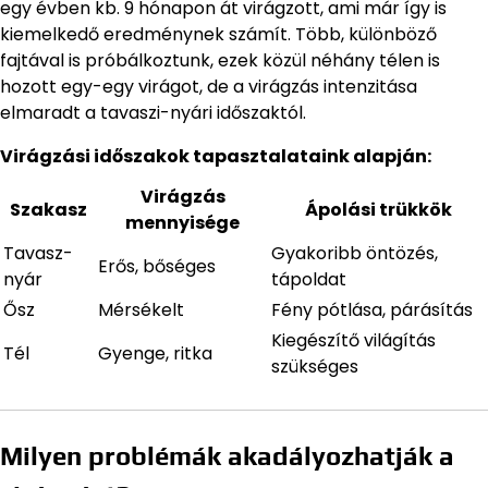
egy évben kb. 9 hónapon át virágzott, ami már így is
kiemelkedő eredménynek számít. Több, különböző
fajtával is próbálkoztunk, ezek közül néhány télen is
hozott egy-egy virágot, de a virágzás intenzitása
elmaradt a tavaszi-nyári időszaktól.
Virágzási időszakok tapasztalataink alapján:
Virágzás
Szakasz
Ápolási trükkök
mennyisége
Tavasz-
Gyakoribb öntözés,
Erős, bőséges
nyár
tápoldat
Ősz
Mérsékelt
Fény pótlása, párásítás
Kiegészítő világítás
Tél
Gyenge, ritka
szükséges
Milyen problémák akadályozhatják a