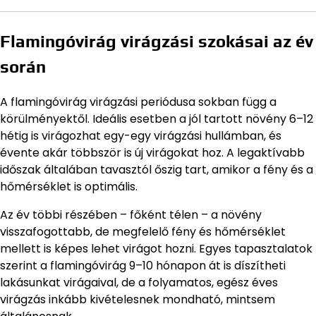
Flamingóvirág virágzási szokásai az év
során
A flamingóvirág virágzási periódusa sokban függ a
körülményektől. Ideális esetben a jól tartott növény 6–12
hétig is virágozhat egy-egy virágzási hullámban, és
évente akár többször is új virágokat hoz. A legaktívabb
időszak általában tavasztól őszig tart, amikor a fény és a
hőmérséklet is optimális.
Az év többi részében – főként télen – a növény
visszafogottabb, de megfelelő fény és hőmérséklet
mellett is képes lehet virágot hozni. Egyes tapasztalatok
szerint a flamingóvirág 9–10 hónapon át is díszítheti
lakásunkat virágaival, de a folyamatos, egész éves
virágzás inkább kivételesnek mondható, mintsem