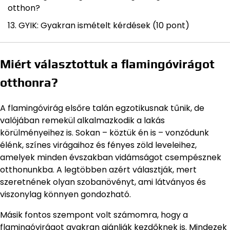
otthon?
GYIK: Gyakran ismételt kérdések (10 pont)
Miért választottuk a flamingóvirágot
otthonra?
A flamingóvirág elsőre talán egzotikusnak tűnik, de
valójában remekül alkalmazkodik a lakás
körülményeihez is. Sokan – köztük én is – vonzódunk
élénk, színes virágaihoz és fényes zöld leveleihez,
amelyek minden évszakban vidámságot csempésznek
otthonunkba. A legtöbben azért választják, mert
szeretnének olyan szobanövényt, ami látványos és
viszonylag könnyen gondozható.
Másik fontos szempont volt számomra, hogy a
flamingóvirágot gyakran ajánlják kezdőknek is. Mindezek