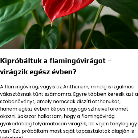
Kipróbáltuk a flamingóvirágot –
virágzik egész évben?
A flamingóvirág, vagyis az Anthurium, mindig is izgalmas
választásnak tűnt számomra. Egyre többen keresik azt a
szobanövényt, amely nemcsak díszíti otthonukat,
hanem egész évben képes ragyogó színeivel örömet
okozni. Sokszor hallottam, hogy a flamingóvirág
gyakorlatilag folyamatosan virágzik, de vajon tényleg így
van? Ezt próbáltam most saját tapasztalatok alapján is