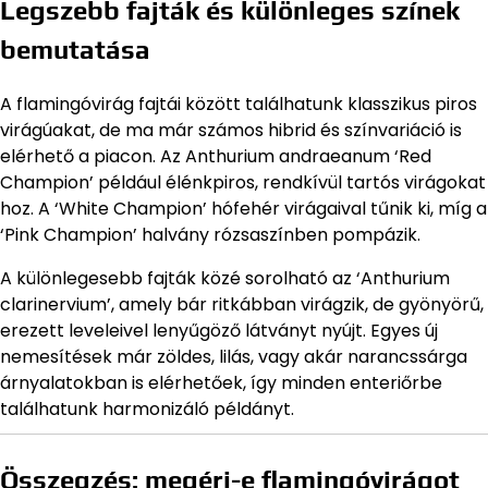
Legszebb fajták és különleges színek
bemutatása
A flamingóvirág fajtái között találhatunk klasszikus piros
virágúakat, de ma már számos hibrid és színvariáció is
elérhető a piacon. Az Anthurium andraeanum ‘Red
Champion’ például élénkpiros, rendkívül tartós virágokat
hoz. A ‘White Champion’ hófehér virágaival tűnik ki, míg a
‘Pink Champion’ halvány rózsaszínben pompázik.
A különlegesebb fajták közé sorolható az ‘Anthurium
clarinervium’, amely bár ritkábban virágzik, de gyönyörű,
erezett leveleivel lenyűgöző látványt nyújt. Egyes új
nemesítések már zöldes, lilás, vagy akár narancssárga
árnyalatokban is elérhetőek, így minden enteriőrbe
találhatunk harmonizáló példányt.
Összegzés: megéri-e flamingóvirágot