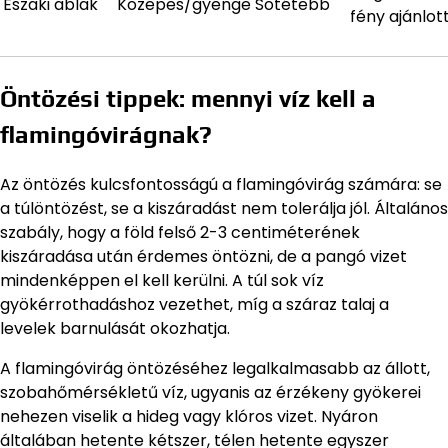
Északi ablak
Közepes/gyenge
Sötétebb
fény ajánlot
Öntözési tippek: mennyi víz kell a
flamingóvirágnak?
Az öntözés kulcsfontosságú a flamingóvirág számára: se
a túlöntözést, se a kiszáradást nem tolerálja jól. Általános
szabály, hogy a föld felső 2-3 centiméterének
kiszáradása után érdemes öntözni, de a pangó vizet
mindenképpen el kell kerülni. A túl sok víz
gyökérrothadáshoz vezethet, míg a száraz talaj a
levelek barnulását okozhatja.
A flamingóvirág öntözéséhez legalkalmasabb az állott,
szobahőmérsékletű víz, ugyanis az érzékeny gyökerei
nehezen viselik a hideg vagy klóros vizet. Nyáron
általában hetente kétszer, télen hetente egyszer