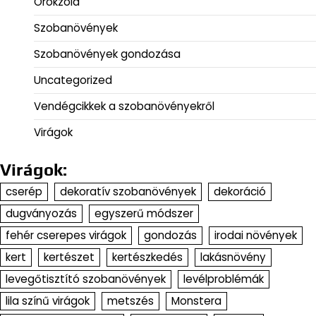
Örökzöld
Szobanövények
Szobanövények gondozása
Uncategorized
Vendégcikkek a szobanövényekről
Virágok
Virágok:
cserép
dekoratív szobanövények
dekoráció
dugványozás
egyszerű módszer
fehér cserepes virágok
gondozás
irodai növények
kert
kertészet
kertészkedés
lakásnövény
levegőtisztító szobanövények
levélproblémák
lila színű virágok
metszés
Monstera