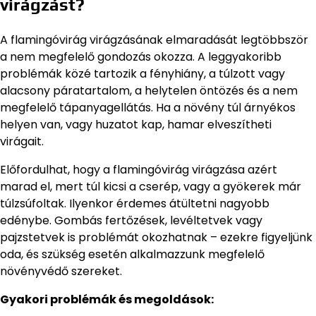
virágzást?
A flamingóvirág virágzásának elmaradását legtöbbször
a nem megfelelő gondozás okozza. A leggyakoribb
problémák közé tartozik a fényhiány, a túlzott vagy
alacsony páratartalom, a helytelen öntözés és a nem
megfelelő tápanyagellátás. Ha a növény túl árnyékos
helyen van, vagy huzatot kap, hamar elveszítheti
virágait.
Előfordulhat, hogy a flamingóvirág virágzása azért
marad el, mert túl kicsi a cserép, vagy a gyökerek már
túlzsúfoltak. Ilyenkor érdemes átültetni nagyobb
edénybe. Gombás fertőzések, levéltetvek vagy
pajzstetvek is problémát okozhatnak – ezekre figyeljünk
oda, és szükség esetén alkalmazzunk megfelelő
növényvédő szereket.
Gyakori problémák és megoldások: