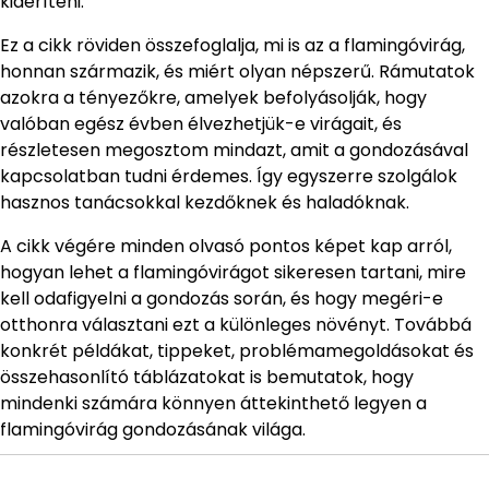
kideríteni.
Ez a cikk röviden összefoglalja, mi is az a flamingóvirág,
honnan származik, és miért olyan népszerű. Rámutatok
azokra a tényezőkre, amelyek befolyásolják, hogy
valóban egész évben élvezhetjük-e virágait, és
részletesen megosztom mindazt, amit a gondozásával
kapcsolatban tudni érdemes. Így egyszerre szolgálok
hasznos tanácsokkal kezdőknek és haladóknak.
A cikk végére minden olvasó pontos képet kap arról,
hogyan lehet a flamingóvirágot sikeresen tartani, mire
kell odafigyelni a gondozás során, és hogy megéri-e
otthonra választani ezt a különleges növényt. Továbbá
konkrét példákat, tippeket, problémamegoldásokat és
összehasonlító táblázatokat is bemutatok, hogy
mindenki számára könnyen áttekinthető legyen a
flamingóvirág gondozásának világa.