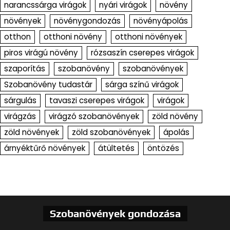
narancssárga virágok
nyári virágok
növény
növények
növénygondozás
növényápolás
otthon
otthoni növény
otthoni növények
piros virágú növény
rózsaszín cserepes virágok
szaporítás
szobanövény
szobanövények
Szobanövény tudastár
sárga színű virágok
sárgulás
tavaszi cserepes virágok
virágok
virágzás
virágzó szobanövények
zöld növény
zöld növények
zöld szobanövények
ápolás
árnyéktűrő növények
átültetés
öntözés
Szobanövények gondozása