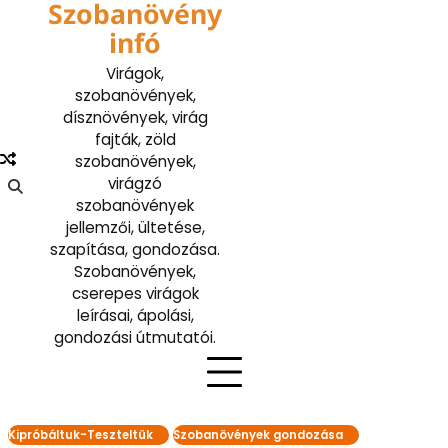
Szobanövény
Skip
to
infó
content
Virágok,
szobanövények,
dísznövények, virág
fajták, zöld
szobanövények,
virágzó
szobanövények
jellemzői, ültetése,
szapítása, gondozása.
Szobanövények,
cserepes virágok
leírásai, ápolási,
gondozási útmutatói.
Kipróbáltuk-Teszteltük
Szobanövények gondozása