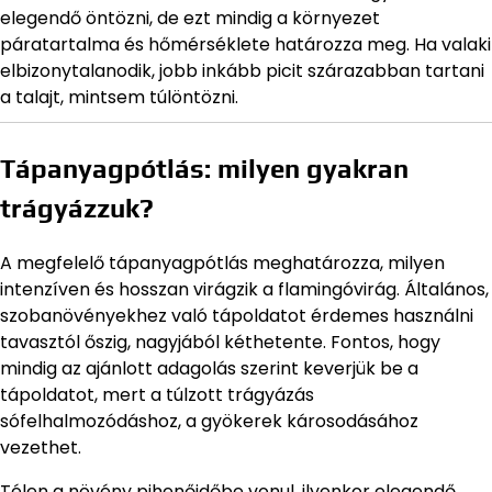
elegendő öntözni, de ezt mindig a környezet
páratartalma és hőmérséklete határozza meg. Ha valaki
elbizonytalanodik, jobb inkább picit szárazabban tartani
a talajt, mintsem túlöntözni.
Tápanyagpótlás: milyen gyakran
trágyázzuk?
A megfelelő tápanyagpótlás meghatározza, milyen
intenzíven és hosszan virágzik a flamingóvirág. Általános,
szobanövényekhez való tápoldatot érdemes használni
tavasztól őszig, nagyjából kéthetente. Fontos, hogy
mindig az ajánlott adagolás szerint keverjük be a
tápoldatot, mert a túlzott trágyázás
sófelhalmozódáshoz, a gyökerek károsodásához
vezethet.
Télen a növény pihenőidőbe vonul, ilyenkor elegendő