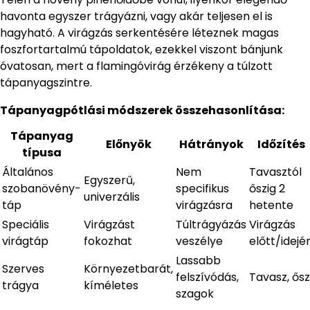
havonta egyszer trágyázni, vagy akár teljesen el is
hagyható. A virágzás serkentésére léteznek magas
foszfortartalmú tápoldatok, ezekkel viszont bánjunk
óvatosan, mert a flamingóvirág érzékeny a túlzott
tápanyagszintre.
Tápanyagpótlási módszerek összehasonlítása:
Tápanyag
Előnyök
Hátrányok
Időzítés
típusa
Általános
Nem
Tavasztól
Egyszerű,
szobanövény-
specifikus
őszig 2
univerzális
táp
virágzásra
hetente
Speciális
Virágzást
Túltrágyázás
Virágzás
virágtáp
fokozhat
veszélye
előtt/idejé
Lassabb
Szerves
Környezetbarát,
felszívódás,
Tavasz, ősz
trágya
kíméletes
szagok