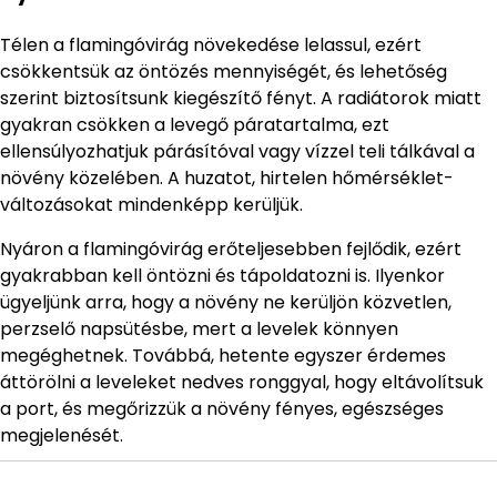
Télen a flamingóvirág növekedése lelassul, ezért
csökkentsük az öntözés mennyiségét, és lehetőség
szerint biztosítsunk kiegészítő fényt. A radiátorok miatt
gyakran csökken a levegő páratartalma, ezt
ellensúlyozhatjuk párásítóval vagy vízzel teli tálkával a
növény közelében. A huzatot, hirtelen hőmérséklet-
változásokat mindenképp kerüljük.
Nyáron a flamingóvirág erőteljesebben fejlődik, ezért
gyakrabban kell öntözni és tápoldatozni is. Ilyenkor
ügyeljünk arra, hogy a növény ne kerüljön közvetlen,
perzselő napsütésbe, mert a levelek könnyen
megéghetnek. Továbbá, hetente egyszer érdemes
áttörölni a leveleket nedves ronggyal, hogy eltávolítsuk
a port, és megőrizzük a növény fényes, egészséges
megjelenését.