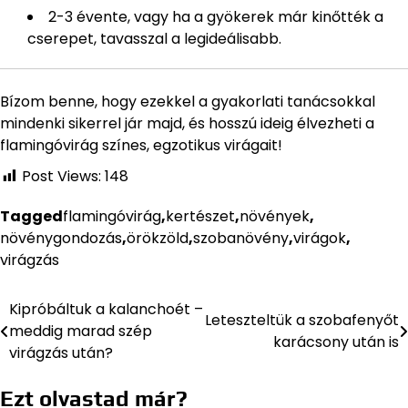
2-3 évente, vagy ha a gyökerek már kinőtték a
cserepet, tavasszal a legideálisabb.
Bízom benne, hogy ezekkel a gyakorlati tanácsokkal
mindenki sikerrel jár majd, és hosszú ideig élvezheti a
flamingóvirág színes, egzotikus virágait!
Post Views:
148
Tagged
flamingóvirág
,
kertészet
,
növények
,
növénygondozás
,
örökzöld
,
szobanövény
,
virágok
,
virágzás
Kipróbáltuk a kalanchoét –
Bejegyzés
Leteszteltük a szobafenyőt
meddig marad szép
karácsony után is
navigáció
virágzás után?
Ezt olvastad már?