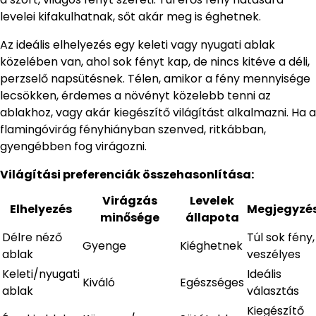
levelei kifakulhatnak, sőt akár meg is éghetnek.
Az ideális elhelyezés egy keleti vagy nyugati ablak
közelében van, ahol sok fényt kap, de nincs kitéve a déli,
perzselő napsütésnek. Télen, amikor a fény mennyisége
lecsökken, érdemes a növényt közelebb tenni az
ablakhoz, vagy akár kiegészítő világítást alkalmazni. Ha a
flamingóvirág fényhiányban szenved, ritkábban,
gyengébben fog virágozni.
Világítási preferenciák összehasonlítása:
Virágzás
Levelek
Elhelyezés
Megjegyzé
minősége
állapota
Délre néző
Túl sok fény,
Gyenge
Kiéghetnek
ablak
veszélyes
Keleti/nyugati
Ideális
Kiváló
Egészséges
ablak
választás
Kiegészítő