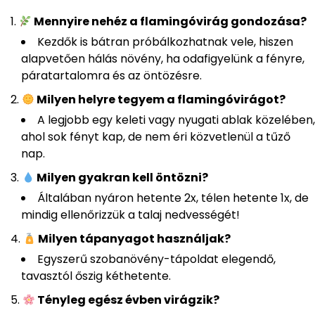
Mennyire nehéz a flamingóvirág gondozása?
Kezdők is bátran próbálkozhatnak vele, hiszen
alapvetően hálás növény, ha odafigyelünk a fényre,
páratartalomra és az öntözésre.
Milyen helyre tegyem a flamingóvirágot?
A legjobb egy keleti vagy nyugati ablak közelében,
ahol sok fényt kap, de nem éri közvetlenül a tűző
nap.
Milyen gyakran kell öntözni?
Általában nyáron hetente 2x, télen hetente 1x, de
mindig ellenőrizzük a talaj nedvességét!
Milyen tápanyagot használjak?
Egyszerű szobanövény-tápoldat elegendő,
tavasztól őszig kéthetente.
Tényleg egész évben virágzik?