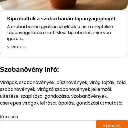
Kipróbáltuk a szobai banán tápanyagigényét
A szobai banán gyakran sínylődik a nem megfelelő
tápanyagellátás miatt. Most kipróbáltuk, mire van
igazán…
2026.07.15.
Szobanövény infó:
Virágok, szobanövények, dísznövények, virág fajták, zöld
szobanövények, virágzó szobanövények jellemzői,
ültetése, szapítása, gondozása. Szobanövények,
cserepes virágok leírásai, ápolási, gondozási útmutatói.
Keresés
Keresés