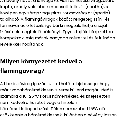
A növény nevét a lenyűgöző, viaszos hatású virágzatáról
kapta, amely valójában módosult fellevél (spatha), s
középen egy sárga vagy piros torzsavirágzat (spadix)
található. A flamingóvirágok között rengeteg szín- és
formavariáció létezik, így bárki megtalálhatja a saját
ízlésének megfelelő példányt. Egyes fajták kifejezetten
kompaktak, míg mások nagyobb mérettel és feltűnőbb
levelekkel hódítanak.
Milyen környezetet kedvel a
flamingóvirág?
A flamingóvirág igazán szerethető tulajdonsága, hogy
már szobahőmérsékleten is remekül érzi magát. Ideális
számára a 18-25°C körüli hőmérséklet, és kifejezetten
nem kedveli a huzatot vagy a hirtelen
hőmérsékletingadozást. Télen sem szabad 15°C alá
csökkennie a hőmérsékletnek, különben a növény lassan