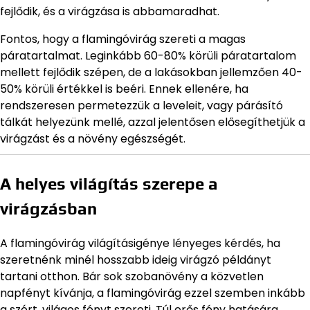
fejlődik, és a virágzása is abbamaradhat.
Fontos, hogy a flamingóvirág szereti a magas
páratartalmat. Leginkább 60-80% körüli páratartalom
mellett fejlődik szépen, de a lakásokban jellemzően 40-
50% körüli értékkel is beéri. Ennek ellenére, ha
rendszeresen permetezzük a leveleit, vagy párásító
tálkát helyezünk mellé, azzal jelentősen elősegíthetjük a
virágzást és a növény egészségét.
A helyes világítás szerepe a
virágzásban
A flamingóvirág világításigénye lényeges kérdés, ha
szeretnénk minél hosszabb ideig virágzó példányt
tartani otthon. Bár sok szobanövény a közvetlen
napfényt kívánja, a flamingóvirág ezzel szemben inkább
a szórt, világos fényt szereti. Túl erős fény hatására