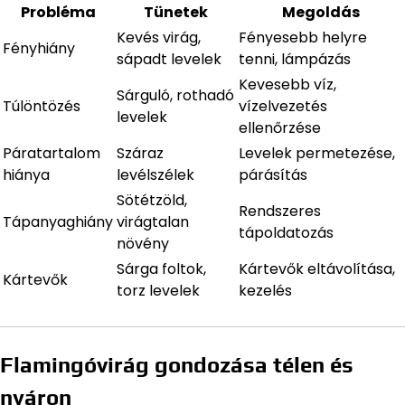
Probléma
Tünetek
Megoldás
Kevés virág,
Fényesebb helyre
Fényhiány
sápadt levelek
tenni, lámpázás
Kevesebb víz,
Sárguló, rothadó
Túlöntözés
vízelvezetés
levelek
ellenőrzése
Páratartalom
Száraz
Levelek permetezése,
hiánya
levélszélek
párásítás
Sötétzöld,
Rendszeres
Tápanyaghiány
virágtalan
tápoldatozás
növény
Sárga foltok,
Kártevők eltávolítása,
Kártevők
torz levelek
kezelés
Flamingóvirág gondozása télen és
nyáron