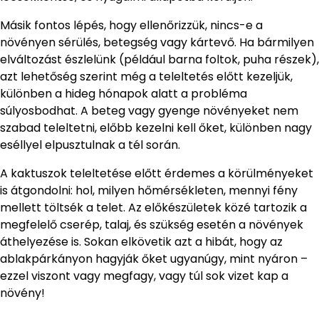
Másik fontos lépés, hogy ellenőrizzük, nincs-e a
növényen sérülés, betegség vagy kártevő. Ha bármilyen
elváltozást észlelünk (például barna foltok, puha részek),
azt lehetőség szerint még a teleltetés előtt kezeljük,
különben a hideg hónapok alatt a probléma
súlyosbodhat. A beteg vagy gyenge növényeket nem
szabad teleltetni, előbb kezelni kell őket, különben nagy
eséllyel elpusztulnak a tél során.
A kaktuszok teleltetése előtt érdemes a körülményeket
is átgondolni: hol, milyen hőmérsékleten, mennyi fény
mellett töltsék a telet. Az előkészületek közé tartozik a
megfelelő cserép, talaj, és szükség esetén a növények
áthelyezése is. Sokan elkövetik azt a hibát, hogy az
ablakpárkányon hagyják őket ugyanúgy, mint nyáron –
ezzel viszont vagy megfagy, vagy túl sok vizet kap a
növény!