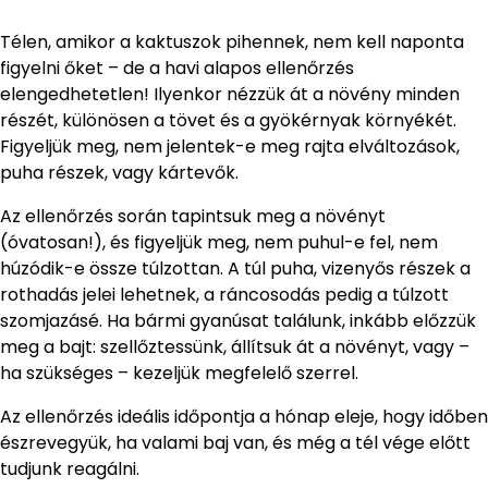
Télen, amikor a kaktuszok pihennek, nem kell naponta
figyelni őket – de a havi alapos ellenőrzés
elengedhetetlen! Ilyenkor nézzük át a növény minden
részét, különösen a tövet és a gyökérnyak környékét.
Figyeljük meg, nem jelentek-e meg rajta elváltozások,
puha részek, vagy kártevők.
Az ellenőrzés során tapintsuk meg a növényt
(óvatosan!), és figyeljük meg, nem puhul-e fel, nem
húzódik-e össze túlzottan. A túl puha, vizenyős részek a
rothadás jelei lehetnek, a ráncosodás pedig a túlzott
szomjazásé. Ha bármi gyanúsat találunk, inkább előzzük
meg a bajt: szellőztessünk, állítsuk át a növényt, vagy –
ha szükséges – kezeljük megfelelő szerrel.
Az ellenőrzés ideális időpontja a hónap eleje, hogy időben
észrevegyük, ha valami baj van, és még a tél vége előtt
tudjunk reagálni.