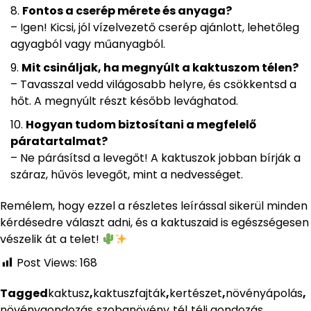
Fontos a cserép mérete és anyaga?
– Igen! Kicsi, jól vízelvezető cserép ajánlott, lehetőleg
agyagból vagy műanyagból.
Mit csináljak, ha megnyúlt a kaktuszom télen?
– Tavasszal vedd világosabb helyre, és csökkentsd a
hőt. A megnyúlt részt később levághatod.
Hogyan tudom biztosítani a megfelelő
páratartalmat?
– Ne párásítsd a levegőt! A kaktuszok jobban bírják a
száraz, hűvös levegőt, mint a nedvességet.
Remélem, hogy ezzel a részletes leírással sikerül minden
kérdésedre választ adni, és a kaktuszaid is egészségesen
vészelik át a telet!
Post Views:
168
Tagged
kaktusz
,
kaktuszfajták
,
kertészet
,
növényápolás
,
növénygondozás
,
szobanövény
,
tél
,
téli gondozás