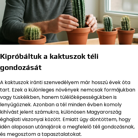
Kipróbáltuk a kaktuszok téli
gondozását
A kaktuszok iránti szenvedélyem már hosszú évek óta
tart. Ezek a különleges növények nemcsak formájukban
vagy tüskéikben, hanem túlélőképességükben is
lenyűgöznek. Azonban a tél minden évben komoly
kihívást jelent számukra, különösen Magyarország
éghajlati viszonyai között. Emiatt úgy döntöttem, hogy
idén alaposan utánajárok a megfelelő téli gondozásnak,
és megosztom a tapasztalatokat.