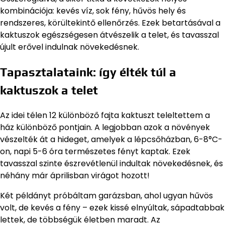
kombinációja: kevés víz, sok fény, hűvös hely és
rendszeres, körültekintő ellenőrzés. Ezek betartásával a
kaktuszok egészségesen átvészelik a telet, és tavasszal
újult erővel indulnak növekedésnek.
Tapasztalataink: így élték túl a
kaktuszok a telet
Az idei télen 12 különböző fajta kaktuszt teleltettem a
ház különböző pontjain. A legjobban azok a növények
vészelték át a hideget, amelyek a lépcsőházban, 6-8°C-
on, napi 5-6 óra természetes fényt kaptak. Ezek
tavasszal szinte észrevétlenül indultak növekedésnek, és
néhány már áprilisban virágot hozott!
Két példányt próbáltam garázsban, ahol ugyan hűvös
volt, de kevés a fény – ezek kissé elnyúltak, sápadtabbak
lettek, de többségük életben maradt. Az