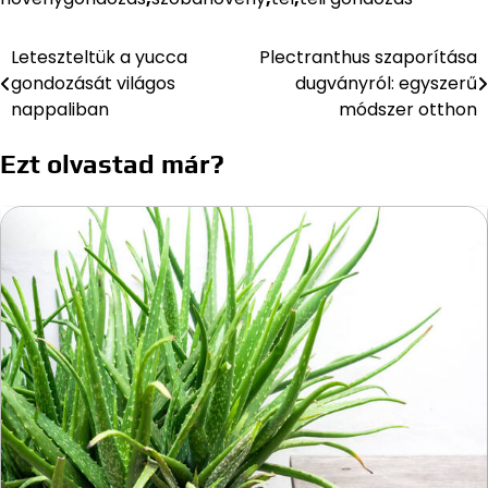
Leteszteltük a yucca
Plectranthus szaporítása
Bejegyzés
gondozását világos
dugványról: egyszerű
navigáció
nappaliban
módszer otthon
Ezt olvastad már?