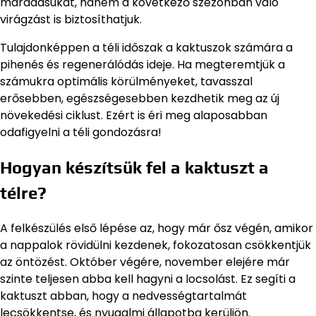
maradásukat, hanem a következő szezonban való
virágzást is biztosíthatjuk.
Tulajdonképpen a téli időszak a kaktuszok számára a
pihenés és regenerálódás ideje. Ha megteremtjük a
számukra optimális körülményeket, tavasszal
erősebben, egészségesebben kezdhetik meg az új
növekedési ciklust. Ezért is éri meg alaposabban
odafigyelni a téli gondozásra!
Hogyan készítsük fel a kaktuszt a
télre?
A felkészülés első lépése az, hogy már ősz végén, amikor
a nappalok rövidülni kezdenek, fokozatosan csökkentjük
az öntözést. Október végére, november elejére már
szinte teljesen abba kell hagyni a locsolást. Ez segíti a
kaktuszt abban, hogy a nedvességtartalmát
lecsökkentse, és nyugalmi állapotba kerüljön.