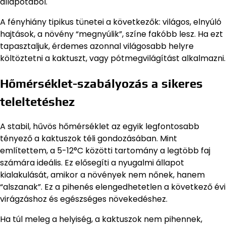
állapotából.
A fényhiány tipikus tünetei a következők: világos, elnyúló
hajtások, a növény “megnyúlik”, színe fakóbb lesz. Ha ezt
tapasztaljuk, érdemes azonnal világosabb helyre
költöztetni a kaktuszt, vagy pótmegvilágítást alkalmazni.
Hőmérséklet-szabályozás a sikeres
teleltetéshez
A stabil, hűvös hőmérséklet az egyik legfontosabb
tényező a kaktuszok téli gondozásában. Mint
említettem, a 5-12°C közötti tartomány a legtöbb faj
számára ideális. Ez elősegíti a nyugalmi állapot
kialakulását, amikor a növények nem nőnek, hanem
“alszanak”. Ez a pihenés elengedhetetlen a következő évi
virágzáshoz és egészséges növekedéshez.
Ha túl meleg a helyiség, a kaktuszok nem pihennek,