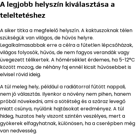
A legjobb helyszín kiválasztása a
teleltetéshez
A siker titka a megfelelő helyszín. A kaktuszoknak télen
szükségük van világos, de hűvös helyre.
Legalkalmasabbak erre a célra a fűtetlen lépcsőházak,
világos folyosók, hűvös, de nem fagyos verandák vagy
üvegezett télikertek. A hőmérséklet érdemes, ha 5-12°C
között mozog, de néhány faj ennél kicsit hűvösebbet is
elvisel rövid ideig.
A túl meleg hely, például a radiátorral fűtött nappali,
nem jó választás. Ilyenkor a növény nem pihen, hanem
próbál növekedni, ami a sötétség és a száraz levegő
miatt csúnya, nyúlánk hajtásokat eredményez. A túl
hideg, huzatos hely viszont szintén veszélyes, mert a
gyökerek elfagyhatnak, különösen, ha a cserépben még
van nedvesség.