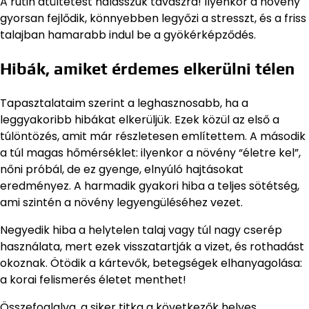
A rutin átültetést halasszuk tavaszra! Ilyenkor a növény
gyorsan fejlődik, könnyebben legyőzi a stresszt, és a friss
talajban hamarabb indul be a gyökérképződés.
Hibák, amiket érdemes elkerülni télen
Tapasztalataim szerint a leghasznosabb, ha a
leggyakoribb hibákat elkerüljük. Ezek közül az első a
túlöntözés, amit már részletesen említettem. A második
a túl magas hőmérséklet: ilyenkor a növény “életre kel”,
nőni próbál, de ez gyenge, elnyúló hajtásokat
eredményez. A harmadik gyakori hiba a teljes sötétség,
ami szintén a növény legyengüléséhez vezet.
Negyedik hiba a helytelen talaj vagy túl nagy cserép
használata, mert ezek visszatartják a vizet, és rothadást
okoznak. Ötödik a kártevők, betegségek elhanyagolása:
a korai felismerés életet menthet!
Összefoglalva, a siker titka a következők helyes