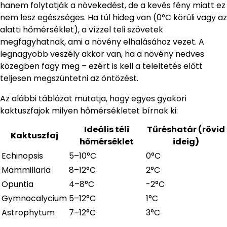
hanem folytatják a növekedést, de a kevés fény miatt ez
nem lesz egészséges. Ha túl hideg van (0°C körüli vagy az
alatti hőmérséklet), a vízzel teli szövetek
megfagyhatnak, ami a növény elhalásához vezet. A
legnagyobb veszély akkor van, ha a növény nedves
közegben fagy meg – ezért is kell a teleltetés előtt
teljesen megszüntetni az öntözést.
Az alábbi táblázat mutatja, hogy egyes gyakori
kaktuszfajok milyen hőmérsékletet bírnak ki:
Ideális téli
Tűréshatár (rövid
Kaktuszfaj
hőmérséklet
ideig)
Echinopsis
5–10°C
0°C
Mammillaria
8–12°C
2°C
Opuntia
4–8°C
-2°C
Gymnocalycium
5–12°C
1°C
Astrophytum
7–12°C
3°C