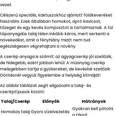
vezet.
Célszerű speciális, kaktuszokhoz ajánlott földkeveréket
használni. Ezek általában homokot, apró kavicsot,
tőzeget és egy kevés komposztot is tartalmaznak. A túl
tápanyagdús talaj télen inkább káros, mert serkenti a
növekedést, amit a fényhiány miatt nem tud
egészségesen végrehajtani a növény.
A cserép anyaga is számít: az agyagcserép jól szellőzik,
de hidegebb, ezért jobban lehűl. A műanyag cserép
melegebben tartja a gyökereket, de kevésbé szellőzik.
Döntésnél vegyük figyelembe a helyiség klímáját!
Az alábbi táblázat segít eligazodni a talaj- és
cseréptípusok között:
Talaj/Cserép
Előnyök
Hátrányok
Gyakran kell pótolni
Homokos talaj
Gyors vízelvezetés
a tápot