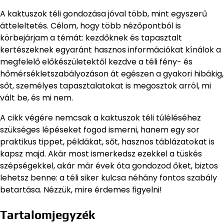
A kaktuszok téli gondozása jóval több, mint egyszerű
átteleltetés. Célom, hogy több nézőpontból is
körbejárjam a témát: kezdőknek és tapasztalt
kertészeknek egyaránt hasznos információkat kínálok a
megfelelő előkészületektől kezdve a téli fény- és
hőmérsékletszabályozáson át egészen a gyakori hibákig,
sőt, személyes tapasztalatokat is megosztok arról, mi
vált be, és mi nem.
A cikk végére nemcsak a kaktuszok téli túléléséhez
szükséges lépéseket fogod ismerni, hanem egy sor
praktikus tippet, példákat, sőt, hasznos táblázatokat is
kapsz majd. Akár most ismerkedsz ezekkel a tüskés
szépségekkel, akár már évek óta gondozod őket, biztos
lehetsz benne: a téli siker kulcsa néhány fontos szabály
betartása. Nézzük, mire érdemes figyelni!
Tartalomjegyzék