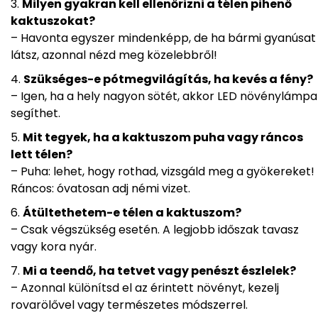
Milyen gyakran kell ellenőrizni a télen pihenő
kaktuszokat?
– Havonta egyszer mindenképp, de ha bármi gyanúsat
látsz, azonnal nézd meg közelebbről!
Szükséges-e pótmegvilágítás, ha kevés a fény?
– Igen, ha a hely nagyon sötét, akkor LED növénylámpa
segíthet.
Mit tegyek, ha a kaktuszom puha vagy ráncos
lett télen?
– Puha: lehet, hogy rothad, vizsgáld meg a gyökereket!
Ráncos: óvatosan adj némi vizet.
Átültethetem-e télen a kaktuszom?
– Csak végszükség esetén. A legjobb időszak tavasz
vagy kora nyár.
Mi a teendő, ha tetvet vagy penészt észlelek?
– Azonnal különítsd el az érintett növényt, kezelj
rovarölővel vagy természetes módszerrel.