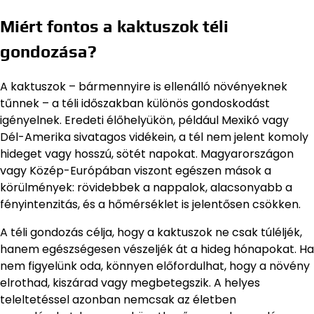
Miért fontos a kaktuszok téli
gondozása?
A kaktuszok – bármennyire is ellenálló növényeknek
tűnnek – a téli időszakban különös gondoskodást
igényelnek. Eredeti élőhelyükön, például Mexikó vagy
Dél-Amerika sivatagos vidékein, a tél nem jelent komoly
hideget vagy hosszú, sötét napokat. Magyarországon
vagy Közép-Európában viszont egészen mások a
körülmények: rövidebbek a nappalok, alacsonyabb a
fényintenzitás, és a hőmérséklet is jelentősen csökken.
A téli gondozás célja, hogy a kaktuszok ne csak túléljék,
hanem egészségesen vészeljék át a hideg hónapokat. Ha
nem figyelünk oda, könnyen előfordulhat, hogy a növény
elrothad, kiszárad vagy megbetegszik. A helyes
teleltetéssel azonban nemcsak az életben