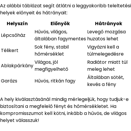
Az alábbi táblázat segít átlátni a leggyakoribb teleltetési
helyek előnyeit és hátrányait:
Helyszín
Előnyök
Hátrányok
Hűvös, világos,
Levegő mozgása
Lépcsőház
általában fagymentes
huzatos lehet
Sok fény, stabil
Vigyázni kell a
Télikert
hőmérséklet
túlmelegedésre
Világos, jól
Radiátor miatt túl
Ablakpárkány
megfigyelhető
meleg lehet
Általában sötét,
Garázs
Hűvös, ritkán fagy
kevés a fény
A hely kiválasztásánál mindig mérlegeljük, hogy tudjuk-e
biztosítani a megfelelő fényt és hőmérsékletet. Ha
kompromisszumot kell kötni, inkább a hűvös, de világos
helyet válasszuk!