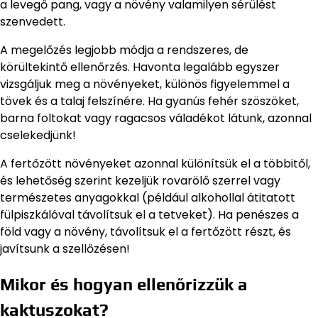
a levegő pang, vagy a növény valamilyen sérülést
szenvedett.
A megelőzés legjobb módja a rendszeres, de
körültekintő ellenőrzés. Havonta legalább egyszer
vizsgáljuk meg a növényeket, különös figyelemmel a
tövek és a talaj felszínére. Ha gyanús fehér szöszöket,
barna foltokat vagy ragacsos váladékot látunk, azonnal
cselekedjünk!
A fertőzött növényeket azonnal különítsük el a többitől,
és lehetőség szerint kezeljük rovarölő szerrel vagy
természetes anyagokkal (például alkohollal átitatott
fülpiszkálóval távolítsuk el a tetveket). Ha penészes a
föld vagy a növény, távolítsuk el a fertőzött részt, és
javítsunk a szellőzésen!
Mikor és hogyan ellenőrizzük a
kaktuszokat?