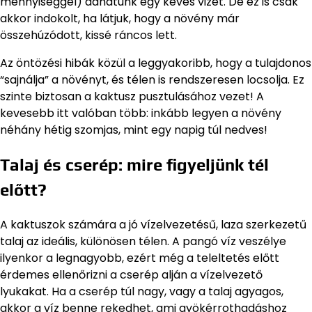
mennyiséggel) adhatunk egy kevés vizet. De ez is csak
akkor indokolt, ha látjuk, hogy a növény már
összehúzódott, kissé ráncos lett.
Az öntözési hibák közül a leggyakoribb, hogy a tulajdonos
“sajnálja” a növényt, és télen is rendszeresen locsolja. Ez
szinte biztosan a kaktusz pusztulásához vezet! A
kevesebb itt valóban több: inkább legyen a növény
néhány hétig szomjas, mint egy napig túl nedves!
Talaj és cserép: mire figyeljünk tél
előtt?
A kaktuszok számára a jó vízelvezetésű, laza szerkezetű
talaj az ideális, különösen télen. A pangó víz veszélye
ilyenkor a legnagyobb, ezért még a teleltetés előtt
érdemes ellenőrizni a cserép alján a vízelvezető
lyukakat. Ha a cserép túl nagy, vagy a talaj agyagos,
akkor a víz benne rekedhet, ami gyökérrothadáshoz