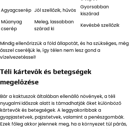
Gyorsabban
Agyagcserép
Jól szellőzik, hűvös
kiszárad
Műanyag
Meleg, lassabban
Kevésbé szellőzik
cserép
szárad ki
Mindig ellenőrizzük a föld állapotát, és ha szükséges, még
ősszel cseréljük le, így télen nem lesz gond a
vízelvezetéssel!
Téli kártevők és betegségek
megelőzése
Bár a kaktuszok általában ellenálló növények, a téli
nyugalmi időszak alatt is támadhatják őket különböző
kártevők és betegségek. A leggyakoribbak a
gyapjastetvek, pajzstetvek, valamint a penészgombák.
Ezek főleg akkor jelennek meg, ha a környezet túl párás,