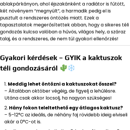
ablakpárkányon, ahol éjszakánként a radiátor is fűtött,
két növényem “megnyúlt”, a harmadik pedig el is
pusztult a rendszeres öntözés miatt. Ezek a
tapasztalatok megerősítettek abban, hogy a sikeres téli
gondozás kulcsa valóban a hűvös, világos hely, a száraz
talaj, és a rendszeres, de nem túl gyakori ellenőrzés!
Gyakori kérdések – GYIK a kaktuszok
téli gondozásáról
Meddig lehet öntözni a kaktuszokat ősszel?
– Általában október végéig, de figyelj a lehűlésre.
Utána csak akkor locsolj, ha nagyon szükséges!
Hány fokon teleltethető egy átlagos kaktusz?
– 5–12°C az ideális, de néhány faj rövidebb ideig elviseli
akár a 0°C-ot is.