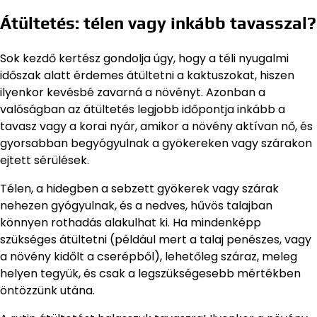
Átültetés: télen vagy inkább tavasszal?
Sok kezdő kertész gondolja úgy, hogy a téli nyugalmi
időszak alatt érdemes átültetni a kaktuszokat, hiszen
ilyenkor kevésbé zavarná a növényt. Azonban a
valóságban az átültetés legjobb időpontja inkább a
tavasz vagy a korai nyár, amikor a növény aktívan nő, és
gyorsabban begyógyulnak a gyökereken vagy szárakon
ejtett sérülések.
Télen, a hidegben a sebzett gyökerek vagy szárak
nehezen gyógyulnak, és a nedves, hűvös talajban
könnyen rothadás alakulhat ki. Ha mindenképp
szükséges átültetni (például mert a talaj penészes, vagy
a növény kidőlt a cserépből), lehetőleg száraz, meleg
helyen tegyük, és csak a legszükségesebb mértékben
öntözzünk utána.