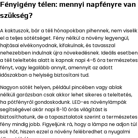
Fényigény télen: mennyi napfényre van
szükség?
A kaktuszok, bár a téli hónapokban pihennek, nem viselik
el a teljes sötétséget. Fény nélkül a növény legyengül,
hajtásai elvékonyodnak, kifakulnak, és tavasszal
nehezebben indulnak újra növekedésnek. Ideális esetben
a téli teleltetés alatt is kapnak napi 4-6 óra természetes
fényt, vagy legalább annyit, amennyit az adott
időszakban a helyiség biztosítani tud.
Nagyon sötét helyen, például pincében vagy ablak
nélküli garázsban csak akkor lehet sikeres a teleltetés,
ha pótfényről gondoskodunk. LED-es növénylámpák
segítségével akár napi 8-10 órás világítást is
biztosíthatunk, de a tapasztalatok szerint a természetes
fény mindig jobb. Figyeljünk rá, hogy a lámpa ne adjon túl
sok hőt, hiszen ezzel a növény felébredhet a nyugalmi