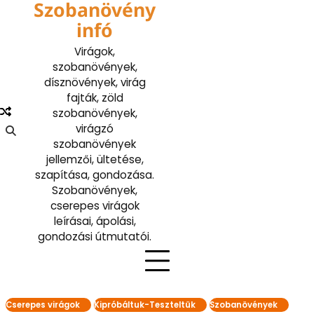
Szobanövény
Skip
to
infó
content
Virágok,
szobanövények,
dísznövények, virág
fajták, zöld
szobanövények,
virágzó
szobanövények
jellemzői, ültetése,
szapítása, gondozása.
Szobanövények,
cserepes virágok
leírásai, ápolási,
gondozási útmutatói.
Cserepes virágok
Kipróbáltuk-Teszteltük
Szobanövények