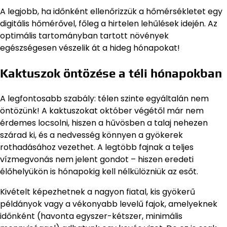
A legjobb, ha időnként ellenőrizzük a hőmérsékletet egy
digitális hőmérővel, főleg a hirtelen lehűlések idején. Az
optimális tartományban tartott növények
egészségesen vészelik át a hideg hónapokat!
Kaktuszok öntözése a téli hónapokban
A legfontosabb szabály: télen szinte egyáltalán nem
öntözünk! A kaktuszokat október végétől már nem
érdemes locsolni, hiszen a hűvösben a talaj nehezen
szárad ki, és a nedvesség könnyen a gyökerek
rothadásához vezethet. A legtöbb fajnak a teljes
vízmegvonás nem jelent gondot – hiszen eredeti
élőhelyükön is hónapokig kell nélkülözniük az esőt.
Kivételt képezhetnek a nagyon fiatal, kis gyökerű
példányok vagy a vékonyabb levelű fajok, amelyeknek
időnként (havonta egyszer-kétszer, minimális