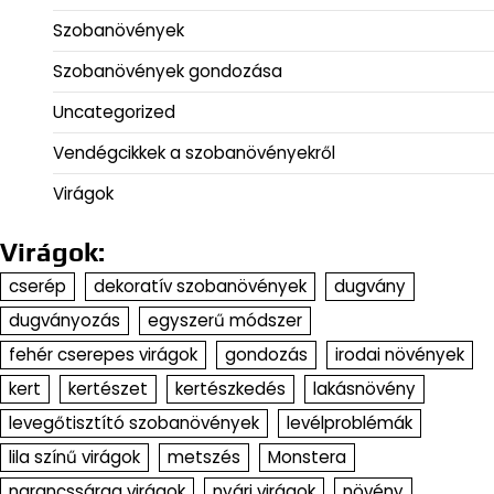
Szobanövények
Szobanövények gondozása
Uncategorized
Vendégcikkek a szobanövényekről
Virágok
Virágok:
cserép
dekoratív szobanövények
dugvány
dugványozás
egyszerű módszer
fehér cserepes virágok
gondozás
irodai növények
kert
kertészet
kertészkedés
lakásnövény
levegőtisztító szobanövények
levélproblémák
lila színű virágok
metszés
Monstera
narancssárga virágok
nyári virágok
növény