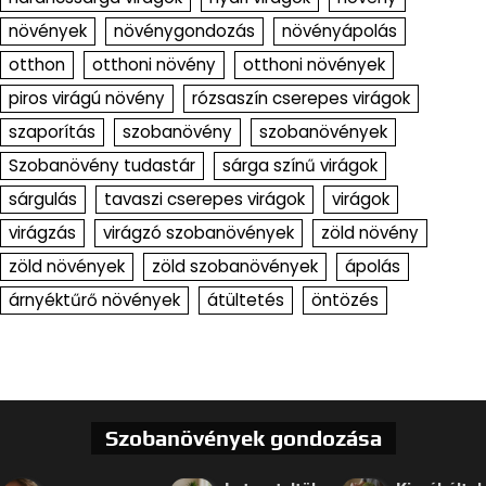
növények
növénygondozás
növényápolás
otthon
otthoni növény
otthoni növények
piros virágú növény
rózsaszín cserepes virágok
szaporítás
szobanövény
szobanövények
Szobanövény tudastár
sárga színű virágok
sárgulás
tavaszi cserepes virágok
virágok
virágzás
virágzó szobanövények
zöld növény
zöld növények
zöld szobanövények
ápolás
árnyéktűrő növények
átültetés
öntözés
Szobanövények gondozása