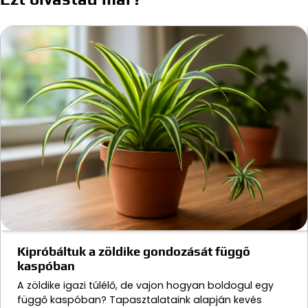
Kipróbáltuk a zöldike gondozását függő
kaspóban
A zöldike igazi túlélő, de vajon hogyan boldogul egy
függő kaspóban? Tapasztalataink alapján kevés