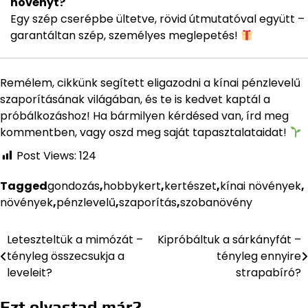
növényt?
Egy szép cserépbe ültetve, rövid útmutatóval együtt –
garantáltan szép, személyes meglepetés!
Remélem, cikkünk segített eligazodni a kínai pénzlevelű
szaporításának világában, és te is kedvet kaptál a
próbálkozáshoz! Ha bármilyen kérdésed van, írd meg
kommentben, vagy oszd meg saját tapasztalataidat!
Post Views:
124
Tagged
gondozás
,
hobbykert
,
kertészet
,
kínai növények
,
növények
,
pénzlevelű
,
szaporítás
,
szobanövény
Leteszteltük a mimózát –
Kipróbáltuk a sárkányfát –
Bejegyzés
tényleg összecsukja a
tényleg ennyire
navigáció
leveleit?
strapabíró?
Ezt olvastad már?