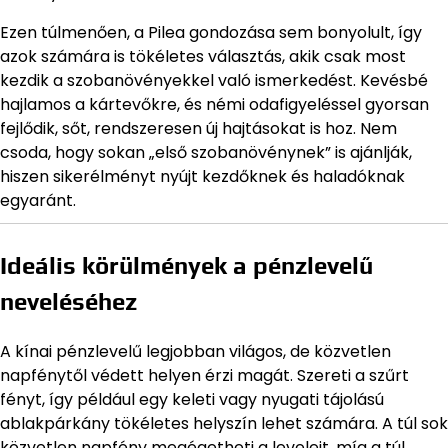
Ezen túlmenően, a Pilea gondozása sem bonyolult, így
azok számára is tökéletes választás, akik csak most
kezdik a szobanövényekkel való ismerkedést. Kevésbé
hajlamos a kártevőkre, és némi odafigyeléssel gyorsan
fejlődik, sőt, rendszeresen új hajtásokat is hoz. Nem
csoda, hogy sokan „első szobanövénynek” is ajánlják,
hiszen sikerélményt nyújt kezdőknek és haladóknak
egyaránt.
Ideális körülmények a pénzlevelű
neveléséhez
A kínai pénzlevelű legjobban világos, de közvetlen
napfénytől védett helyen érzi magát. Szereti a szűrt
fényt, így például egy keleti vagy nyugati tájolású
ablakpárkány tökéletes helyszín lehet számára. A túl sok
közvetlen napfény megégetheti a leveleit, míg a túl