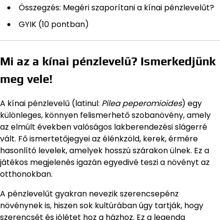
Összegzés: Megéri szaporítani a kínai pénzlevelűt?
GYIK (10 pontban)
Mi az a kínai pénzlevelű? Ismerkedjünk
meg vele!
A kínai pénzlevelű (latinul:
Pilea peperomioides
) egy
különleges, könnyen felismerhető szobanövény, amely
az elmúlt években valóságos lakberendezési slágerré
vált. Fő ismertetőjegyei az élénkzöld, kerek, érmére
hasonlító levelek, amelyek hosszú szárakon ülnek. Ez a
játékos megjelenés igazán egyedivé teszi a növényt az
otthonokban.
A pénzlevelűt gyakran nevezik szerencsepénz
növénynek is, hiszen sok kultúrában úgy tartják, hogy
szerencsét és jólétet hoz a házhoz. Ez a legenda