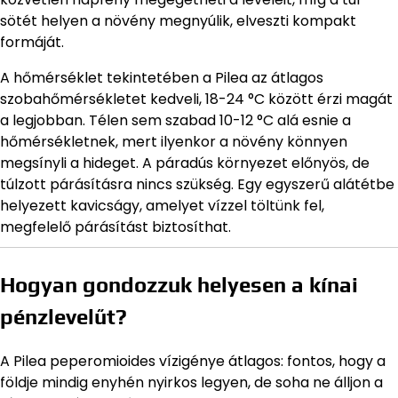
sötét helyen a növény megnyúlik, elveszti kompakt
formáját.
A hőmérséklet tekintetében a Pilea az átlagos
szobahőmérsékletet kedveli, 18-24 °C között érzi magát
a legjobban. Télen sem szabad 10-12 °C alá esnie a
hőmérsékletnek, mert ilyenkor a növény könnyen
megsínyli a hideget. A páradús környezet előnyös, de
túlzott párásításra nincs szükség. Egy egyszerű alátétbe
helyezett kavicságy, amelyet vízzel töltünk fel,
megfelelő párásítást biztosíthat.
Hogyan gondozzuk helyesen a kínai
pénzlevelűt?
A Pilea peperomioides vízigénye átlagos: fontos, hogy a
földje mindig enyhén nyirkos legyen, de soha ne álljon a