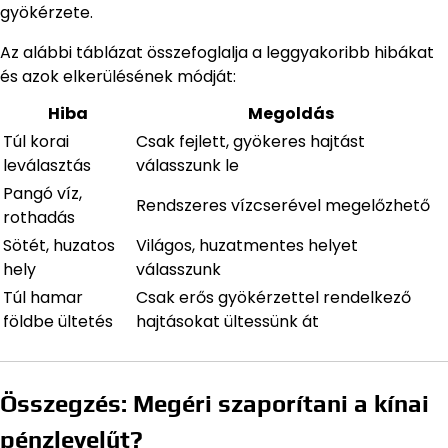
gyökérzete.
Az alábbi táblázat összefoglalja a leggyakoribb hibákat
és azok elkerülésének módját:
Hiba
Megoldás
Túl korai
Csak fejlett, gyökeres hajtást
leválasztás
válasszunk le
Pangó víz,
Rendszeres vízcserével megelőzhető
rothadás
Sötét, huzatos
Világos, huzatmentes helyet
hely
válasszunk
Túl hamar
Csak erős gyökérzettel rendelkező
földbe ültetés
hajtásokat ültessünk át
Összegzés: Megéri szaporítani a kínai
pénzlevelűt?