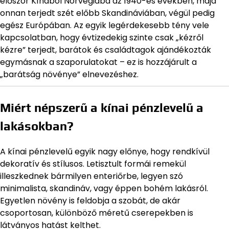
először Kínából Norvégiába az 1940-es években, majd
onnan terjedt szét előbb Skandináviában, végül pedig
egész Európában. Az egyik legérdekesebb tény vele
kapcsolatban, hogy évtizedekig szinte csak „kézről
kézre” terjedt, barátok és családtagok ajándékozták
egymásnak a szaporulatokat – ez is hozzájárult a
„barátság növénye” elnevezéshez.
Miért népszerű a kínai pénzlevelű a
lakásokban?
A kínai pénzlevelű egyik nagy előnye, hogy rendkívül
dekoratív és stílusos. Letisztult formái remekül
illeszkednek bármilyen enteriőrbe, legyen szó
minimalista, skandináv, vagy éppen bohém lakásról.
Egyetlen növény is feldobja a szobát, de akár
csoportosan, különböző méretű cserepekben is
látványos hatást kelthet.