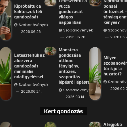
Leteszteltük a
Kipróbáltuk
Kipróbáltuk a
yucca
bonsai
kaktuszok téli
gondozását
öntözését –
gondozását
világos
tényleg enn
nappaliban
kényes?
Szobanövények
Szobanövények
Szobanöv
2026.06.26.
2026.06.26.
2026.06.
Monstera
Leteszteltük az
gondozása
Milyen
aloe vera
otthon:
szobanövé
gondozását
fényigény,
tűrik jól a
minimális
öntözés,
huzatot?
odafigyeléssel
szaporítás
Szobanöv
lépésről lépésre
Szobanövények
2026.02.
Szobanövények
2026.06.24.
2026.03.14.
Kert gondozás
A legjobb