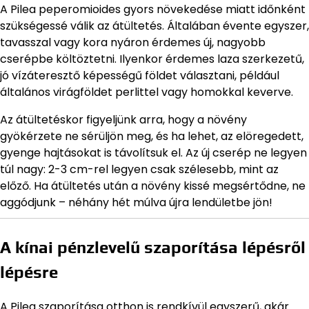
A Pilea peperomioides gyors növekedése miatt időnként
szükségessé válik az átültetés. Általában évente egyszer,
tavasszal vagy kora nyáron érdemes új, nagyobb
cserépbe költöztetni. Ilyenkor érdemes laza szerkezetű,
jó vízáteresztő képességű földet választani, például
általános virágföldet perlittel vagy homokkal keverve.
Az átültetéskor figyeljünk arra, hogy a növény
gyökérzete ne sérüljön meg, és ha lehet, az elöregedett,
gyenge hajtásokat is távolítsuk el. Az új cserép ne legyen
túl nagy: 2-3 cm-rel legyen csak szélesebb, mint az
előző. Ha átültetés után a növény kissé megsértődne, ne
aggódjunk – néhány hét múlva újra lendületbe jön!
A kínai pénzlevelű szaporítása lépésről
lépésre
A Pilea szaporítása otthon is rendkívül egyszerű, akár