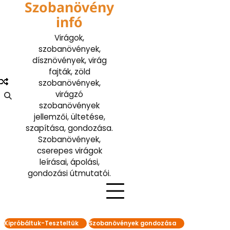
Szobanövény
Skip
to
infó
content
Virágok,
szobanövények,
dísznövények, virág
fajták, zöld
szobanövények,
virágzó
szobanövények
jellemzői, ültetése,
szapítása, gondozása.
Szobanövények,
cserepes virágok
leírásai, ápolási,
gondozási útmutatói.
Kipróbáltuk-Teszteltük
Szobanövények gondozása