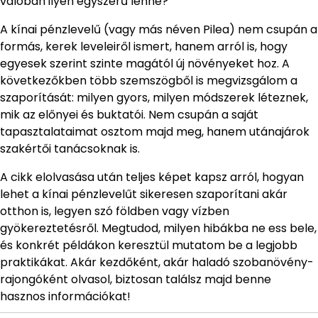
valóban ilyen egyszerű lenne?
A kínai pénzlevelű (vagy más néven Pilea) nem csupán a
formás, kerek leveleiről ismert, hanem arról is, hogy
egyesek szerint szinte magától új növényeket hoz. A
következőkben több szemszögből is megvizsgálom a
szaporítását: milyen gyors, milyen módszerek léteznek,
mik az előnyei és buktatói. Nem csupán a saját
tapasztalataimat osztom majd meg, hanem utánajárok
szakértői tanácsoknak is.
A cikk elolvasása után teljes képet kapsz arról, hogyan
lehet a kínai pénzlevelűt sikeresen szaporítani akár
otthon is, legyen szó földben vagy vízben
gyökereztetésről. Megtudod, milyen hibákba ne ess bele,
és konkrét példákon keresztül mutatom be a legjobb
praktikákat. Akár kezdőként, akár haladó szobanövény-
rajongóként olvasol, biztosan találsz majd benne
hasznos információkat!