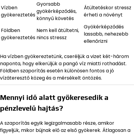
Gyorsabb
Vízben
Átültetéskor stressz
gyökérképződés,
gyökereztetés
érheti a növényt
könnyű követés
Gyökérképződés
Földben
Nem kell átültetni,
lassabb, nehezebb
gyökereztetés
nincs stressz
ellenőrizni
Ha vízben gyökereztetünk, cseréljük a vizet két-három
naponta, hogy elkerüljük a pangó víz miatti rothadást.
Földben szaporítás esetén különösen fontos a jó
vízáteresztő közeg és a mérsékelt öntözés.
Mennyi idő alatt gyökeresedik a
pénzlevelű hajtás?
A szaporítás egyik legizgalmasabb része, amikor
figyeljük, mikor bújnak elő az első gyökerek. Átlagosan a