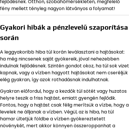
fejlődésnek. Otthon, szobahőmérsékleten, megfelelő
fény mellett tényleg nagyon látványos a folyamat!
Gyakori hibák a pénzlevelű szaporítása
során
A leggyakoribb hiba túl korán leválasztani a hajtásokat:
ha még nincsenek saját gyökereik, jóval nehezebben
indulnak fejlődésnek. Szintén gondot okoz, ha túl sok vizet
kapnak, vagy a vízben hagyott hajtásokat nem cseréljük
elég gyakran, így azok rothadásnak indulhatnak.
Gyakran előfordul, hogy a kezdők túl sötét vagy huzatos
helyre teszik a friss hajtást, emiatt gyengén fejlődik.
Fontos, hogy a hajtást csak félig merítsük a vízbe, hogy a
levelek ne álljanak a vízben. Végül, az is hiba, ha túl
hamar ültetjük földbe a vízben gyökereztetett
növénykét, mert akkor könnyen összeroppanhat a