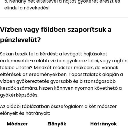
Néhány hét elteltével a hajtás gyökeret ereszt és
elindul a növekedés!
Vízben vagy földben szaporítsuk a
pénzlevelűt?
Sokan teszik fel a kérdést: a levágott hajtásokat
érdemesebb-e előbb vízben gyökereztetni, vagy rögtön
földbe ültetni? Mindkét módszer működik, de vannak
eltérések az eredményekben. Tapasztalatok alapján a
vízben gyökereztetés gyorsabb és biztonságosabb
kezdők számára, hiszen könnyen nyomon követhető a
gyökérképződés.
Az alábbi táblázatban összefoglalom a két módszer
előnyeit és hátrányait:
Módszer
Előnyök
Hátrányok