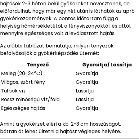
hajtások 2-3 héten belül gyökereket növesztenek, de
előfordulhat, hogy már egy hét után is láthatók az apró
gyökérkezdemények. A pontos időtartam függ a
helyiség hőmérsékletétől, a fényviszonyoktól, és attól,
mennyire egészséges volt a leválasztott hajtás.
Az alábbi táblázat bemutatja, milyen tényezők
befolyásolják a gyökérképződés ütemét:
Tényező
Gyorsítja/ Lassítja
Meleg (20-24°C)
Gyorsítja
Világos, szórt fény
Gyorsítja
Túl sok víz
Lassítja
Rossz minőségű víz/föld
Lassítja
Egészséges hajtás
Gyorsítja
Amint a gyökérzet eléri a kb. 2-3 cm hosszúságot,
bátran át lehet ültetni a hajtást végleges helyére.