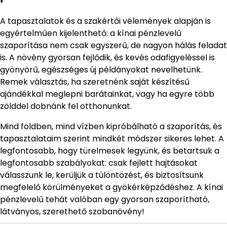
A tapasztalatok és a szakértői vélemények alapján is
egyértelműen kijelenthető: a kínai pénzlevelű
szaporítása nem csak egyszerű, de nagyon hálás feladat
is. A növény gyorsan fejlődik, és kevés odafigyeléssel is
gyönyörű, egészséges új példányokat nevelhetünk.
Remek választás, ha szeretnénk saját készítésű
ajándékkal meglepni barátainkat, vagy ha egyre több
zölddel dobnánk fel otthonunkat.
Mind földben, mind vízben kipróbálható a szaporítás, és
tapasztalataim szerint mindkét módszer sikeres lehet. A
legfontosabb, hogy türelmesek legyünk, és betartsuk a
legfontosabb szabályokat: csak fejlett hajtásokat
válasszunk le, kerüljük a túlöntözést, és biztosítsunk
megfelelő körülményeket a gyökérképződéshez. A kínai
pénzlevelű tehát valóban egy gyorsan szaporítható,
látványos, szerethető szobanövény!