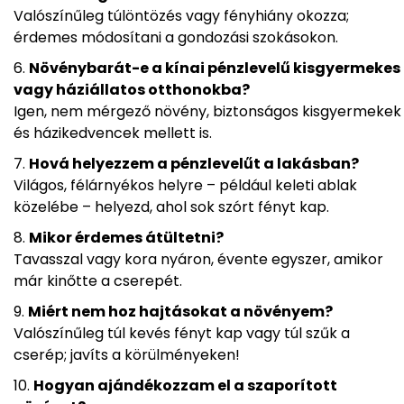
Valószínűleg túlöntözés vagy fényhiány okozza;
érdemes módosítani a gondozási szokásokon.
Növénybarát-e a kínai pénzlevelű kisgyermekes
vagy háziállatos otthonokba?
Igen, nem mérgező növény, biztonságos kisgyermekek
és házikedvencek mellett is.
Hová helyezzem a pénzlevelűt a lakásban?
Világos, félárnyékos helyre – például keleti ablak
közelébe – helyezd, ahol sok szórt fényt kap.
Mikor érdemes átültetni?
Tavasszal vagy kora nyáron, évente egyszer, amikor
már kinőtte a cserepét.
Miért nem hoz hajtásokat a növényem?
Valószínűleg túl kevés fényt kap vagy túl szűk a
cserép; javíts a körülményeken!
Hogyan ajándékozzam el a szaporított