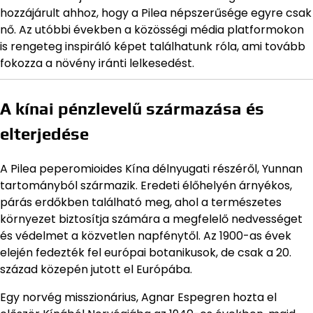
hozzájárult ahhoz, hogy a Pilea népszerűsége egyre csak
nő. Az utóbbi években a közösségi média platformokon
is rengeteg inspiráló képet találhatunk róla, ami tovább
fokozza a növény iránti lelkesedést.
A kínai pénzlevelű származása és
elterjedése
A Pilea peperomioides Kína délnyugati részéről, Yunnan
tartományból származik. Eredeti élőhelyén árnyékos,
párás erdőkben található meg, ahol a természetes
környezet biztosítja számára a megfelelő nedvességet
és védelmet a közvetlen napfénytől. Az 1900-as évek
elején fedezték fel európai botanikusok, de csak a 20.
század közepén jutott el Európába.
Egy norvég misszionárius, Agnar Espegren hozta el