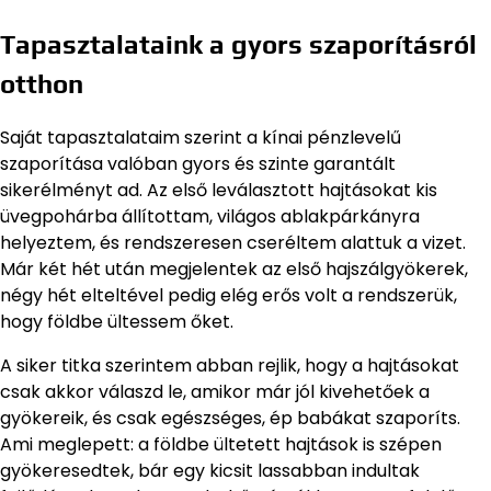
Tapasztalataink a gyors szaporításról
otthon
Saját tapasztalataim szerint a kínai pénzlevelű
szaporítása valóban gyors és szinte garantált
sikerélményt ad. Az első leválasztott hajtásokat kis
üvegpohárba állítottam, világos ablakpárkányra
helyeztem, és rendszeresen cseréltem alattuk a vizet.
Már két hét után megjelentek az első hajszálgyökerek,
négy hét elteltével pedig elég erős volt a rendszerük,
hogy földbe ültessem őket.
A siker titka szerintem abban rejlik, hogy a hajtásokat
csak akkor válaszd le, amikor már jól kivehetőek a
gyökereik, és csak egészséges, ép babákat szaporíts.
Ami meglepett: a földbe ültetett hajtások is szépen
gyökeresedtek, bár egy kicsit lassabban indultak