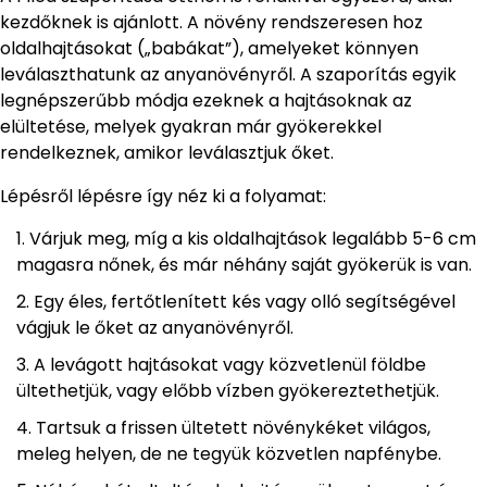
kezdőknek is ajánlott. A növény rendszeresen hoz
oldalhajtásokat („babákat”), amelyeket könnyen
leválaszthatunk az anyanövényről. A szaporítás egyik
legnépszerűbb módja ezeknek a hajtásoknak az
elültetése, melyek gyakran már gyökerekkel
rendelkeznek, amikor leválasztjuk őket.
Lépésről lépésre így néz ki a folyamat:
Várjuk meg, míg a kis oldalhajtások legalább 5-6 cm
magasra nőnek, és már néhány saját gyökerük is van.
Egy éles, fertőtlenített kés vagy olló segítségével
vágjuk le őket az anyanövényről.
A levágott hajtásokat vagy közvetlenül földbe
ültethetjük, vagy előbb vízben gyökereztethetjük.
Tartsuk a frissen ültetett növénykéket világos,
meleg helyen, de ne tegyük közvetlen napfénybe.