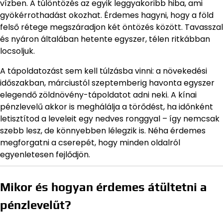
vízben. A túlöntözés az egyik leggyakoribb hiba, ami
gyökérrothadást okozhat. Érdemes hagyni, hogy a föld
felső rétege megszáradjon két öntözés között. Tavasszal
és nyáron általában hetente egyszer, télen ritkábban
locsoljuk.
A tápoldatozást sem kell túlzásba vinni: a növekedési
időszakban, márciustól szeptemberig havonta egyszer
elegendő zöldnövény-tápoldatot adni neki. A kínai
pénzlevelű akkor is meghálálja a törődést, ha időnként
letisztítod a leveleit egy nedves ronggyal – így nemcsak
szebb lesz, de könnyebben lélegzik is. Néha érdemes
megforgatni a cserepét, hogy minden oldalról
egyenletesen fejlődjön.
Mikor és hogyan érdemes átültetni a
pénzlevelűt?