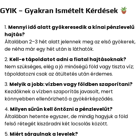
GYIK – Gyakran Ismételt Kérdések
Mennyi idő alatt gyökeresedik a kínai pénzlevelű
hajtás?
Általában 2–3 hét alatt jelennek meg az első gyökerek,
de néha már egy hét után is láthatók.
Kell-e tápoldatot adni a fiatal hajtásoknak?
Nem szükséges, elég a jó minőségű föld vagy tiszta víz;
tápoldatozni csak az átültetés után érdemes.
Melyik a jobb: vízben vagy földben szaporítani?
Kezdőknek a vízben szaporítás javasolt, mert
könnyebben ellenőrizhető a gyökérképződés.
Milyen sűrűn kell öntözni a pénzlevelűt?
Általában hetente egyszer, de mindig hagyjuk a föld
felső rétegét kiszáradni két locsolás között.
Miért sárgulnak a levelek?