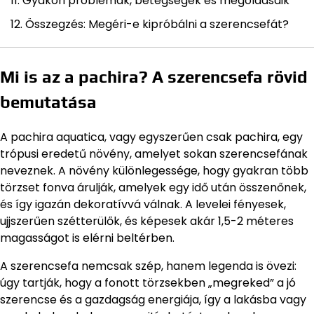
Gyakori problémák, betegségek és megoldásaik
Összegzés: Megéri-e kipróbálni a szerencsefát?
Mi is az a pachira? A szerencsefa rövid
bemutatása
A pachira aquatica, vagy egyszerűen csak pachira, egy
trópusi eredetű növény, amelyet sokan szerencsefának
neveznek. A növény különlegessége, hogy gyakran több
törzset fonva árulják, amelyek egy idő után összenőnek,
és így igazán dekoratívvá válnak. A levelei fényesek,
ujjszerűen szétterülők, és képesek akár 1,5-2 méteres
magasságot is elérni beltérben.
A szerencsefa nemcsak szép, hanem legenda is övezi:
úgy tartják, hogy a fonott törzsekben „megreked” a jó
szerencse és a gazdagság energiája, így a lakásba vagy