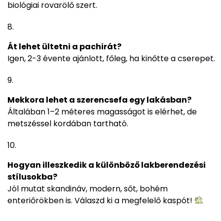
biológiai rovarölő szert.
Át lehet ültetni a pachirát?
Igen, 2-3 évente ajánlott, főleg, ha kinőtte a cserepet.
Mekkora lehet a szerencsefa egy lakásban?
Általában 1–2 méteres magasságot is elérhet, de
metszéssel kordában tartható.
Hogyan illeszkedik a különböző lakberendezési
stílusokba?
Jól mutat skandináv, modern, sőt, bohém
enteriőrökben is. Válaszd ki a megfelelő kaspót!