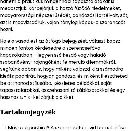
hanem a praktikus mindennapi tapasztalatokat is
megosztjuk. Körbejárjuk a hozzá fűződő hiedelmeket,
magyarországi népszerűségét, gondozási fortélyait, sőt,
azt is megvizsgáljuk, vajon tényleg képes-e szerencsét
hozni.
Ha elolvasod ezt az átfogó bejegyzést, választ kapsz
minden fontos kérdésedre a szerencsefával
kapcsolatban – legyen szó kezdő vagy haladó
szobanövény-rajongóként felmerülő dilemmákról.
Segítünk abban is, hogy miként válaszd ki a számodra
ideális pachirát, hogyan gondozd, és miként illesztheted
be otthonod stílusába. Részletes példákkal, saját
tapasztalatokkal, összehasonlító táblázatokkal és egy
hasznos GYIK-kel zárjuk a cikket.
Tartalomjegyzék
Mi is az a pachira? A szerencsefa rövid bemutatása