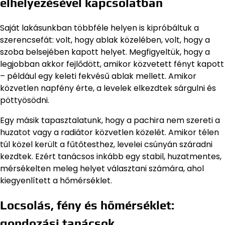
elhelyezésével kapcsolatban
Saját lakásunkban többféle helyen is kipróbáltuk a
szerencsefát: volt, hogy ablak közelében, volt, hogy a
szoba belsejében kapott helyet. Megfigyeltük, hogy a
legjobban akkor fejlődött, amikor közvetett fényt kapott
– például egy keleti fekvésű ablak mellett. Amikor
közvetlen napfény érte, a levelek elkezdtek sárgulni és
pöttyösödni.
Egy másik tapasztalatunk, hogy a pachira nem szereti a
huzatot vagy a radiátor közvetlen közelét. Amikor télen
túl közel került a fűtőtesthez, levelei csúnyán száradni
kezdtek. Ezért tanácsos inkább egy stabil, huzatmentes,
mérsékelten meleg helyet választani számára, ahol
kiegyenlített a hőmérséklet.
Locsolás, fény és hőmérséklet:
gondozási tanácsok