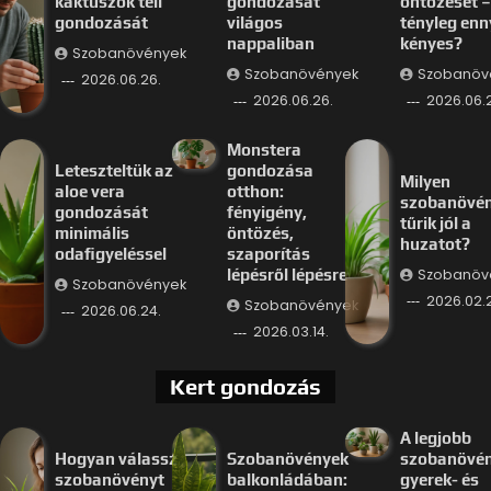
kaktuszok téli
gondozását
öntözését –
gondozását
világos
tényleg enn
nappaliban
kényes?
Szobanövények
Szobanövények
Szobanöv
2026.06.26.
2026.06.26.
2026.06.
Monstera
Leteszteltük az
gondozása
Milyen
aloe vera
otthon:
szobanövé
gondozását
fényigény,
tűrik jól a
minimális
öntözés,
huzatot?
odafigyeléssel
szaporítás
Szobanöv
lépésről lépésre
Szobanövények
2026.02.
Szobanövények
2026.06.24.
2026.03.14.
Kert gondozás
A legjobb
Hogyan válassz
Szobanövények
szobanövé
szobanövényt
balkonládában:
gyerek- és