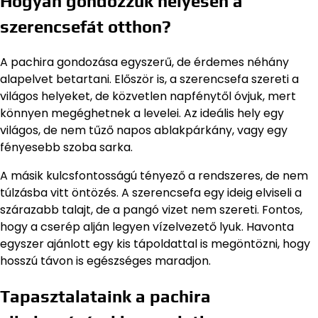
Hogyan gondozzuk helyesen a
szerencsefát otthon?
A pachira gondozása egyszerű, de érdemes néhány
alapelvet betartani. Először is, a szerencsefa szereti a
világos helyeket, de közvetlen napfénytől óvjuk, mert
könnyen megéghetnek a levelei. Az ideális hely egy
világos, de nem tűző napos ablakpárkány, vagy egy
fényesebb szoba sarka.
A másik kulcsfontosságú tényező a rendszeres, de nem
túlzásba vitt öntözés. A szerencsefa egy ideig elviseli a
szárazabb talajt, de a pangó vizet nem szereti. Fontos,
hogy a cserép alján legyen vízelvezető lyuk. Havonta
egyszer ajánlott egy kis tápoldattal is megöntözni, hogy
hosszú távon is egészséges maradjon.
Tapasztalataink a pachira