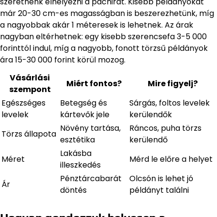
szeretnénk elhelyezni a pachirát. Kisebb példányokat
már 20-30 cm-es magasságban is beszerezhetünk, míg
a nagyobbak akár 1 méteresek is lehetnek. Az árak
nagyban eltérhetnek: egy kisebb szerencsefa 3-5 000
forinttól indul, míg a nagyobb, fonott törzsű példányok
ára 15-30 000 forint körül mozog.
Vásárlási
Miért fontos?
Mire figyelj?
szempont
Egészséges
Betegség és
Sárgás, foltos levelek
levelek
kártevők jele
kerülendők
Növény tartása,
Ráncos, puha törzs
Törzs állapota
esztétika
kerülendő
Lakásba
Méret
Mérd le előre a helyet
illeszkedés
Pénztárcabarát
Olcsón is lehet jó
Ár
döntés
példányt találni