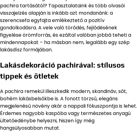
pachira tartásától? Tapasztalataink és több olvasói
visszajelzés alapján is inkább azt mondanánk: a
szerencsefa egyfajta emlékeztető a pozitív
gondolkodásra. A vele való törődés, fejlődésének
figyelése örömforrás, és ezáltal valóban jobbá teheti a
mindennapokat – ha másban nem, legalább egy szép
lakásdísz formájában.
Lakásdekoráció pachirával: stílusos
tippek és ötletek
A pachira remekül illeszkedik modern, skandináv, sőt,
bohém lakásbelsőkbe is. A fonott törzsű, elegáns
megjelenésű növény akár a nappali fókuszpontja is lehet.
Érdemes nagyobb kaspóba vagy természetes anyagú
ültetőedénybe helyezni, hiszen így még
hangsúlyosabban mutat.