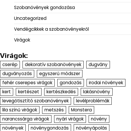
Szobanövények gondozása
Uncategorized
Vendégcikkek a szobanövényekről
Virágok
Virágok:
cserép
dekoratív szobanövények
dugvány
dugványozás
egyszerű módszer
fehér cserepes virágok
gondozás
irodai növények
kert
kertészet
kertészkedés
lakásnövény
levegőtisztító szobanövények
levélproblémák
lila színű virágok
metszés
Monstera
narancssárga virágok
nyári virágok
növény
növények
növénygondozás
növényápolás