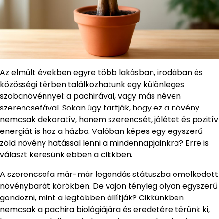
Az elmúlt években egyre több lakásban, irodában és
közösségi térben találkozhatunk egy különleges
szobanövénnyel: a pachirával, vagy más néven
szerencsefával. Sokan úgy tartják, hogy ez a növény
nemcsak dekoratív, hanem szerencsét, jólétet és pozitív
energiát is hoz a házba. Valóban képes egy egyszerű
zöld növény hatással lenni a mindennapjainkra? Erre is
választ keresünk ebben a cikkben.
A szerencsefa már-már legendás státuszba emelkedett
növénybarát körökben. De vajon tényleg olyan egyszerű
gondozni, mint a legtöbben állítják? Cikkünkben
nemcsak a pachira biológiájára és eredetére térünk ki,