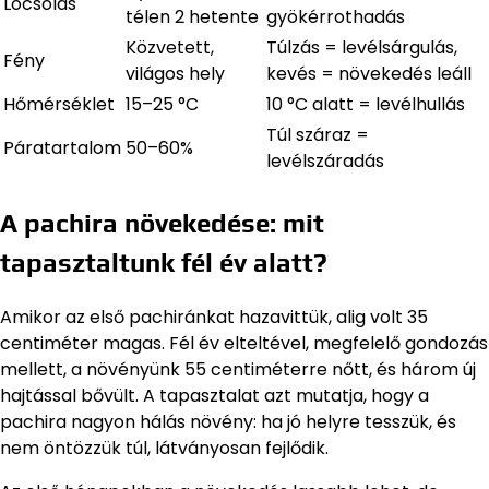
Locsolás
télen 2 hetente
gyökérrothadás
Közvetett,
Túlzás = levélsárgulás,
Fény
világos hely
kevés = növekedés leáll
Hőmérséklet
15–25 °C
10 °C alatt = levélhullás
Túl száraz =
Páratartalom
50–60%
levélszáradás
A pachira növekedése: mit
tapasztaltunk fél év alatt?
Amikor az első pachiránkat hazavittük, alig volt 35
centiméter magas. Fél év elteltével, megfelelő gondozás
mellett, a növényünk 55 centiméterre nőtt, és három új
hajtással bővült. A tapasztalat azt mutatja, hogy a
pachira nagyon hálás növény: ha jó helyre tesszük, és
nem öntözzük túl, látványosan fejlődik.