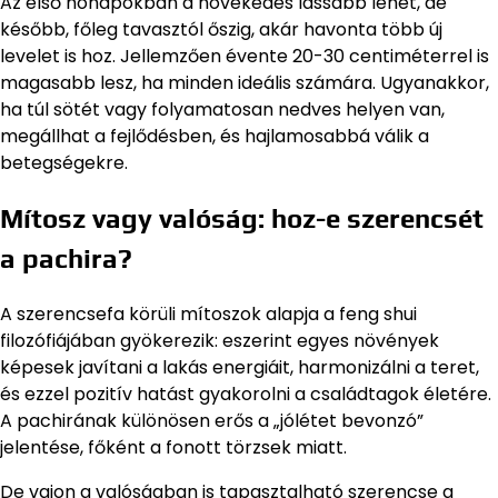
Az első hónapokban a növekedés lassabb lehet, de
később, főleg tavasztól őszig, akár havonta több új
levelet is hoz. Jellemzően évente 20-30 centiméterrel is
magasabb lesz, ha minden ideális számára. Ugyanakkor,
ha túl sötét vagy folyamatosan nedves helyen van,
megállhat a fejlődésben, és hajlamosabbá válik a
betegségekre.
Mítosz vagy valóság: hoz-e szerencsét
a pachira?
A szerencsefa körüli mítoszok alapja a feng shui
filozófiájában gyökerezik: eszerint egyes növények
képesek javítani a lakás energiáit, harmonizálni a teret,
és ezzel pozitív hatást gyakorolni a családtagok életére.
A pachirának különösen erős a „jólétet bevonzó”
jelentése, főként a fonott törzsek miatt.
De vajon a valóságban is tapasztalható szerencse a