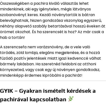
Összességében a pachira kiváló választás lehet
mindenkinek, aki egy igénytelen, mégis látványos
szobanövényt keres. Kezdő növénytartók is bátran
belevághatnak, hiszen gondozása viszonylag egyszerű,
néhány alapvető szabály betartásával hosszú éveken át
örömet okozhat. És ha szerencsét is hoz? Az már csak a
hab a tortán!
A szerencsefa nem varázsnövény, de a vele való
törődés, zöld lombja, elegáns megjelenése, és a hozzá
fűződő pozitív jelentések miatt igazi kedvenccé válhat
bármely lakásban. Ha szeretnéd feldobni az otthoni
környezeted, vagy csak egy új növényen gondolkodsz,
mindenképp érdemes kipróbálni a pachirát!
GYIK – Gyakran ismételt kérdések a
pachirával kapcsolatban