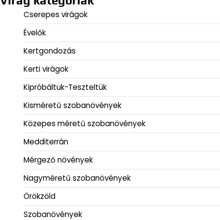
Virág kategóriák
Cserepes virágok
Évelők
Kertgondozás
Kerti virágok
Kipróbáltuk-Teszteltük
Kisméretű szobanövények
Közepes méretű szobanövények
Medditerrán
Mérgező növények
Nagyméretű szobanövények
Örökzöld
Szobanövények