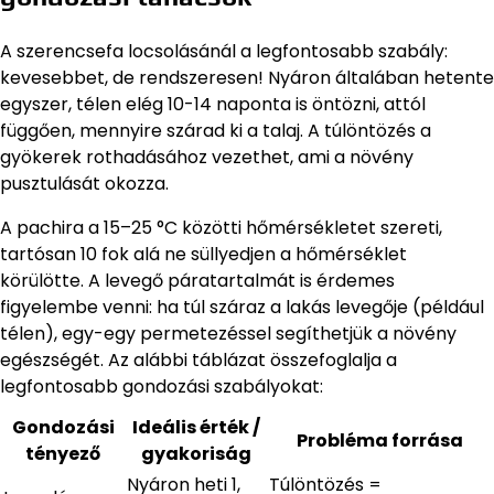
A szerencsefa locsolásánál a legfontosabb szabály:
kevesebbet, de rendszeresen! Nyáron általában hetente
egyszer, télen elég 10-14 naponta is öntözni, attól
függően, mennyire szárad ki a talaj. A túlöntözés a
gyökerek rothadásához vezethet, ami a növény
pusztulását okozza.
A pachira a 15–25 °C közötti hőmérsékletet szereti,
tartósan 10 fok alá ne süllyedjen a hőmérséklet
körülötte. A levegő páratartalmát is érdemes
figyelembe venni: ha túl száraz a lakás levegője (például
télen), egy-egy permetezéssel segíthetjük a növény
egészségét. Az alábbi táblázat összefoglalja a
legfontosabb gondozási szabályokat:
Gondozási
Ideális érték /
Probléma forrása
tényező
gyakoriság
Nyáron heti 1,
Túlöntözés =