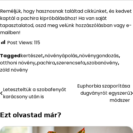
Reméljük, hogy hasznosnak találtad cikkünket, és kedvet
kaptál a pachira kipróbálásához! Ha van saját
tapasztalatod, oszd meg velünk hozzászólásban vagy e-
mailben!
Post Views:
115
Tagged
kertészet
,
növényápolás
,
növénygondozás
,
otthoni növény
,
pachira
,
szerencsefa
,
szobanövény
,
zöld növény
Euphorbia szaporítása
Bejegyzés
Leteszteltük a szobafenyőt
dugványról: egyszerű
karácsony után is
navigáció
módszer
Ezt olvastad már?