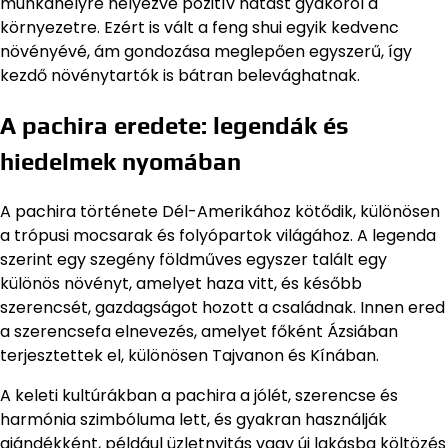
munkahelyre helyezve pozitív hatást gyakorol a
környezetre. Ezért is vált a feng shui egyik kedvenc
növényévé, ám gondozása meglepően egyszerű, így
kezdő növénytartók is bátran belevághatnak.
A pachira eredete: legendák és
hiedelmek nyomában
A pachira története Dél-Amerikához kötődik, különösen
a trópusi mocsarak és folyópartok világához. A legenda
szerint egy szegény földműves egyszer talált egy
különös növényt, amelyet haza vitt, és később
szerencsét, gazdagságot hozott a családnak. Innen ered
a szerencsefa elnevezés, amelyet főként Ázsiában
terjesztettek el, különösen Tajvanon és Kínában.
A keleti kultúrákban a pachira a jólét, szerencse és
harmónia szimbóluma lett, és gyakran használják
ajándékként, például üzletnyitás vagy új lakásba költözés