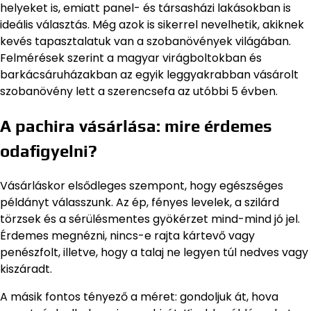
helyeket is, emiatt panel- és társasházi lakásokban is
ideális választás. Még azok is sikerrel nevelhetik, akiknek
kevés tapasztalatuk van a szobanövények világában.
Felmérések szerint a magyar virágboltokban és
barkácsáruházakban az egyik leggyakrabban vásárolt
szobanövény lett a szerencsefa az utóbbi 5 évben.
A pachira vásárlása: mire érdemes
odafigyelni?
Vásárláskor elsődleges szempont, hogy egészséges
példányt válasszunk. Az ép, fényes levelek, a szilárd
törzsek és a sérülésmentes gyökérzet mind-mind jó jel.
Érdemes megnézni, nincs-e rajta kártevő vagy
penészfolt, illetve, hogy a talaj ne legyen túl nedves vagy
kiszáradt.
A másik fontos tényező a méret: gondoljuk át, hova