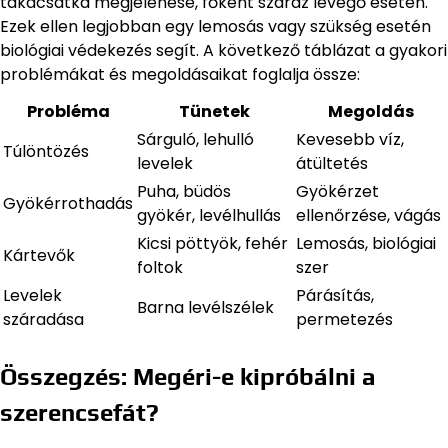
takácsatka megjelenése, főként száraz levegő esetén.
Ezek ellen legjobban egy lemosás vagy szükség esetén
biológiai védekezés segít. A következő táblázat a gyakori
problémákat és megoldásaikat foglalja össze:
Probléma
Tünetek
Megoldás
Sárguló, lehulló
Kevesebb víz,
Túlöntözés
levelek
átültetés
Puha, büdös
Gyökérzet
Gyökérrothadás
gyökér, levélhullás
ellenőrzése, vágás
Kicsi pöttyök, fehér
Lemosás, biológiai
Kártevők
foltok
szer
Levelek
Párásítás,
Barna levélszélek
száradása
permetezés
Összegzés: Megéri-e kipróbálni a
szerencsefát?