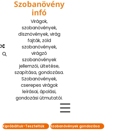
Szobanövény
Skip
to
infó
content
Virágok,
szobanövények,
dísznövények, virág
fajták, zöld
szobanövények,
virágzó
szobanövények
jellemzői, ültetése,
szapítása, gondozása.
Szobanövények,
cserepes virágok
leírásai, ápolási,
gondozási útmutatói.
Kipróbáltuk-Teszteltük
Szobanövények gondozása