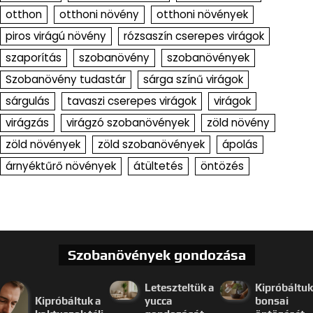
otthon
otthoni növény
otthoni növények
piros virágú növény
rózsaszín cserepes virágok
szaporítás
szobanövény
szobanövények
Szobanövény tudastár
sárga színű virágok
sárgulás
tavaszi cserepes virágok
virágok
virágzás
virágzó szobanövények
zöld növény
zöld növények
zöld szobanövények
ápolás
árnyéktűrő növények
átültetés
öntözés
Szobanövények gondozása
Leteszteltük a
Kipróbáltuk
Kipróbáltuk a
yucca
bonsai