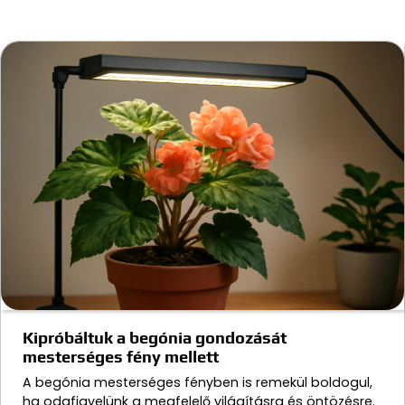
Kipróbáltuk a begónia gondozását
mesterséges fény mellett
A begónia mesterséges fényben is remekül boldogul,
ha odafigyelünk a megfelelő világításra és öntözésre.