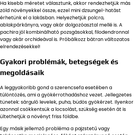
Ha kisebb méretet választunk, akkor rendezhetjük más
zöld növényekkel össze, ezzel mini dzsungel-hatást
érhetünk el a lakásban. Helyezhetjük polcra,
ablakpárkányra, vagy akár dolgozóasztal mellé is. A
pachira jól kombinálható pozsgásokkal, filodendronnal
vagy akár orchideával is. Próbálkozz bátran változatos
elrendezésekkel!
Gyakori problémák, betegségek és
megoldásaik
A leggyakoribb gond a szerencsefa esetében a
túlöntözés, ami a gyökérrothadáshoz vezet. Jellegzetes
tünetek: sárguló levelek, puha, büdös gyökérzet. Ilyenkor
azonnal csökkentsük a locsolást, szükség esetén át is
ültethetjük a növényt friss földbe.
Egy másik jellemző probléma a pajzstetű vagy