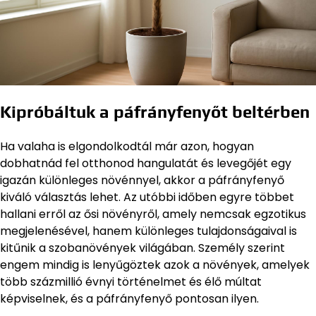
Kipróbáltuk a páfrányfenyőt beltérben
Ha valaha is elgondolkodtál már azon, hogyan
dobhatnád fel otthonod hangulatát és levegőjét egy
igazán különleges növénnyel, akkor a páfrányfenyő
kiváló választás lehet. Az utóbbi időben egyre többet
hallani erről az ősi növényről, amely nemcsak egzotikus
megjelenésével, hanem különleges tulajdonságaival is
kitűnik a szobanövények világában. Személy szerint
engem mindig is lenyűgöztek azok a növények, amelyek
több százmillió évnyi történelmet és élő múltat
képviselnek, és a páfrányfenyő pontosan ilyen.