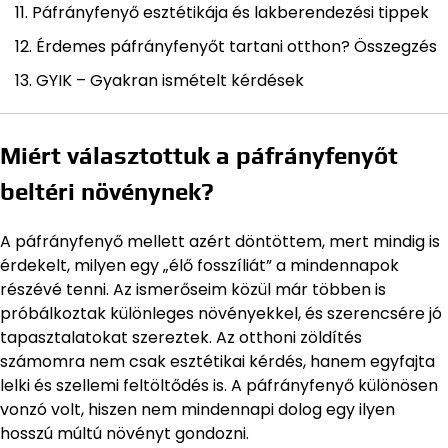
Páfrányfenyő esztétikája és lakberendezési tippek
Érdemes páfrányfenyőt tartani otthon? Összegzés
GYIK – Gyakran ismételt kérdések
Miért választottuk a páfrányfenyőt
beltéri növénynek?
A páfrányfenyő mellett azért döntöttem, mert mindig is
érdekelt, milyen egy „élő fosszíliát” a mindennapok
részévé tenni. Az ismerőseim közül már többen is
próbálkoztak különleges növényekkel, és szerencsére jó
tapasztalatokat szereztek. Az otthoni zöldítés
számomra nem csak esztétikai kérdés, hanem egyfajta
lelki és szellemi feltöltődés is. A páfrányfenyő különösen
vonzó volt, hiszen nem mindennapi dolog egy ilyen
hosszú múltú növényt gondozni.