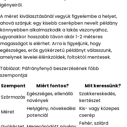
igényeiről.
A méret kiválasztásánál vegyük figyelembe a helyet,
ahová szánjuk: egy kisebb cserépben nevelt példány
könnyebben alkalmazkodik a lakás viszonyaihoz,
ugyanakkor hosszabb távon akár 1-2 méteres
magasságot is elérhet. Arra is figyeljünk, hogy
egészséges, erős gyökérzetű példányt válasszunk,
amelynek levelei élénkzöldek, foltoktól mentesek.
Táblázat: Páfrányfenyő beszerzésének főbb
szempontjai
Szempont
Miért fontos?
Mit keressünk?
Egészséges, ellenálló
Szakkereskedés,
Származás
növények
kertészet
Helyigény, növekedési
Kis- vagy közepes
Méret
potenciál
cserép
Fehér, szilárd
Gyökérzet
Megerősödött növény