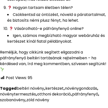
Hogyan tartsam életben télen?
Csökkentsd az öntözést, növeld a páratartalmat,
és biztosíts némi plusz fényt, ha lehet.
Vásárolható-e páfrányfenyő online?
Igen, számos megbízható magyar webáruház és
kertészet kínál fiatal példányokat.
Reméljük, hogy cikkünk segített eligazodni a
páfrányfenyő beltéri tartásának rejtelmeiben – ha
kérdésed van, írd meg kommentben, szívesen segítünk!
Post Views:
95
Tagged
beltéri növény
,
kertészet
,
növénygondozás
,
növénytermesztés
,
otthoni dekoráció
,
páfrányfenyő
,
szobanövény
,
zöld növény