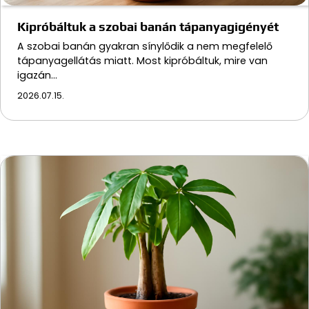
Kipróbáltuk a szobai banán tápanyagigényét
A szobai banán gyakran sínylődik a nem megfelelő
tápanyagellátás miatt. Most kipróbáltuk, mire van
igazán…
2026.07.15.