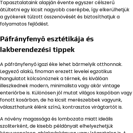
Tapasztalataink alapján évente egyszer célszerű
átültetni egy kicsit nagyobb cserépbe, így elkerülhetjük
a gyökerek túlzott összenövését és biztosíthatjuk a
folyamatos fejlődést.
Páfrányfenyő esztétikája és
lakberendezési tippek
A páfrányfenyő igazi éke lehet bármelyik otthonnak.
Legyező alakú, finoman erezett levelei egzotikus
hangulatot kölcsönöznek a térnek, és kiválóan
illeszkednek modern, minimalista vagy akár vintage
enteriőrbe is. Különösen jól mutat világos kaspóban vagy
fonott kosárban, de ha kicsit merészebbek vagyunk,
választhatunk élénk színű, kontrasztos virágtartót is.
A növény magassága és lombozata miatt ideális
szoliterként, de kisebb példányait elhelyezhetjük