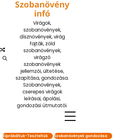
Szobanövény
Skip
to
infó
content
Virágok,
szobanövények,
dísznövények, virág
fajták, zöld
szobanövények,
virágzó
szobanövények
jellemzői, ültetése,
szapítása, gondozása.
Szobanövények,
cserepes virágok
leírásai, ápolási,
gondozási útmutatói.
Kipróbáltuk-Teszteltük
Szobanövények gondozása