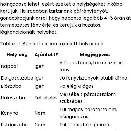
hőingadozó lehet, ezért ezeket a helyiségeket inkább
kerüljük. Ha irodában tartanánk páfrányfenyőt,
gondoskodjunk arról, hogy naponta legalább 4-5 órán át
természetes fény érje, és kerüljük a huzatos,
légkondicionált helyeket.
Táblázat: Ajánlott és nem ajánlott helyiségek
Helyiség
Ajánlott?
Megjegyzés
Világos, tágas, természetes
Nappali
Igen
fény
Dolgozószoba
Igen
Jó fényviszonyok, stabil klíma
Előszoba
Igen
Ha elég világos
Mérsékelt páratartalom
Hálószoba
Feltételes
szükséges
Túl magas páratartalom,
Konyha
Nem
hőingadozás
Fürdőszoba
Nem
Túl párás, hőingadozó