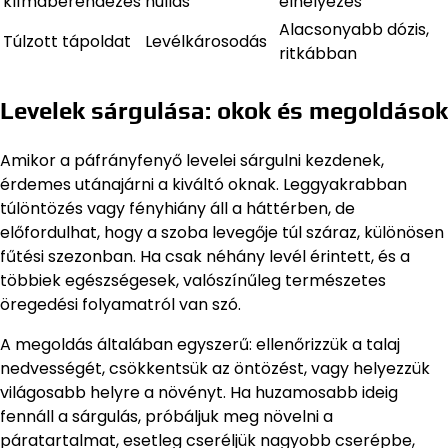
klímaberendezés
hullás
elhelyezés
Alacsonyabb dózis,
Túlzott tápoldat
Levélkárosodás
ritkábban
Levelek sárgulása: okok és megoldások
Amikor a páfrányfenyő levelei sárgulni kezdenek,
érdemes utánajárni a kiváltó oknak. Leggyakrabban
túlöntözés vagy fényhiány áll a háttérben, de
előfordulhat, hogy a szoba levegője túl száraz, különösen
fűtési szezonban. Ha csak néhány levél érintett, és a
többiek egészségesek, valószínűleg természetes
öregedési folyamatról van szó.
A megoldás általában egyszerű: ellenőrizzük a talaj
nedvességét, csökkentsük az öntözést, vagy helyezzük
világosabb helyre a növényt. Ha huzamosabb ideig
fennáll a sárgulás, próbáljuk meg növelni a
páratartalmat, esetleg cseréljük nagyobb cserépbe,