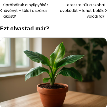
Kipróbáltuk a nyílgyökér
Leteszteltük a szobai
Bejegyzés
növényt – túléli a száraz
avokádót – lehet belőle
navigáció
lakást?
valódi fa?
Ezt olvastad már?