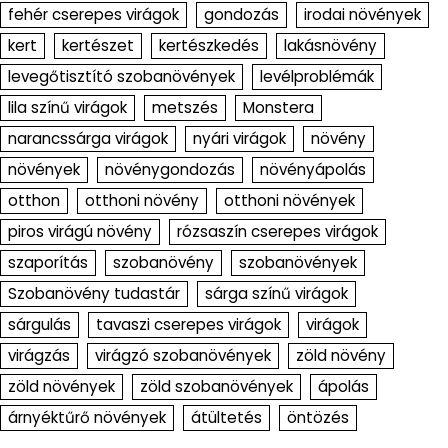
fehér cserepes virágok
gondozás
irodai növények
kert
kertészet
kertészkedés
lakásnövény
levegőtisztító szobanövények
levélproblémák
lila színű virágok
metszés
Monstera
narancssárga virágok
nyári virágok
növény
növények
növénygondozás
növényápolás
otthon
otthoni növény
otthoni növények
piros virágú növény
rózsaszín cserepes virágok
szaporítás
szobanövény
szobanövények
Szobanövény tudastár
sárga színű virágok
sárgulás
tavaszi cserepes virágok
virágok
virágzás
virágzó szobanövények
zöld növény
zöld növények
zöld szobanövények
ápolás
árnyéktűrő növények
átültetés
öntözés