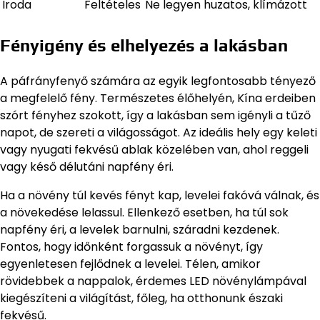
Iroda
Feltételes
Ne legyen huzatos, klímázott
Fényigény és elhelyezés a lakásban
A páfrányfenyő számára az egyik legfontosabb tényező
a megfelelő fény. Természetes élőhelyén, Kína erdeiben
szórt fényhez szokott, így a lakásban sem igényli a tűző
napot, de szereti a világosságot. Az ideális hely egy keleti
vagy nyugati fekvésű ablak közelében van, ahol reggeli
vagy késő délutáni napfény éri.
Ha a növény túl kevés fényt kap, levelei fakóvá válnak, és
a növekedése lelassul. Ellenkező esetben, ha túl sok
napfény éri, a levelek barnulni, száradni kezdenek.
Fontos, hogy időnként forgassuk a növényt, így
egyenletesen fejlődnek a levelei. Télen, amikor
rövidebbek a nappalok, érdemes LED növénylámpával
kiegészíteni a világítást, főleg, ha otthonunk északi
fekvésű.