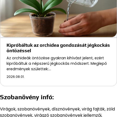
Kipróbáltuk az orchidea gondozását jégkockás
öntözéssel
Az orchideák öntözése gyakran kihívást jelent, ezért
kipróbáltuk a népszerű jégkockás módszert. Meglepő
eredmények születtek:…
2026.08.01.
Szobanövény infó:
Virágok, szobanövények, dísznövények, virág fajták, zöld
szobanövények, virágzó szobanövények jellemzői,