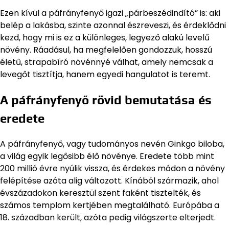
Ezen kívül a páfrányfenyő igazi „párbeszédindító” is: aki
belép a lakásba, szinte azonnal észreveszi, és érdeklődni
kezd, hogy mi is ez a különleges, legyező alakú levelű
növény. Ráadásul, ha megfelelően gondozzuk, hosszú
életű, strapabíró növénnyé válhat, amely nemcsak a
levegőt tisztítja, hanem egyedi hangulatot is teremt.
A páfrányfenyő rövid bemutatása és
eredete
A páfrányfenyő, vagy tudományos nevén Ginkgo biloba,
a világ egyik legősibb élő növénye. Eredete több mint
200 millió évre nyúlik vissza, és érdekes módon a növény
felépítése azóta alig változott. Kínából származik, ahol
évszázadokon keresztül szent faként tisztelték, és
számos templom kertjében megtalálható. Európába a
18. században került, azóta pedig világszerte elterjedt.