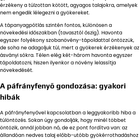
érzékeny a túlzottan kötött, agyagos talajokra, amelyek
nem engedik lélegezni a gyökereket.
A tápanyagpótlás szintén fontos, különösen a
növekedési időszakban (tavasztól őszig). Havonta
egyszer folyékony szobanövény-tápoldattal öntözzük,
de soha ne adagoljuk túl, mert a gyökerek érzékenyek az
ásványi sókra. Télen elég két-három havonta egyszer
tápoldatozni, hiszen ilyenkor a növény lelassítja
növekedését.
A páfrányfenyő gondozása: gyakori
hibák
A páfrányfenyővel kapcsolatban a leggyakoribb hiba a
túlöntözés. Sokan úgy gondolják, hogy minél többet
öntözik, annál jobban nő, de ez pont fordítva van: az
állandóan nedves talaj előbb-utóbb gyökérrothadáshoz