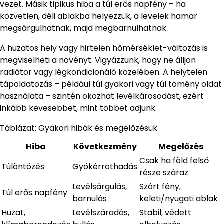
vezet. Másik tipikus hiba a túl erős napfény – ha
közvetlen, déli ablakba helyezzük, a levelek hamar
megsárgulhatnak, majd megbarnulhatnak.
A huzatos hely vagy hirtelen hőmérséklet-változás is
megviselheti a növényt. Vigyázzunk, hogy ne álljon
radiátor vagy légkondicionáló közelében. A helytelen
tápoldatozás – például túl gyakori vagy túl tömény oldat
használata – szintén okozhat levélkárosodást, ezért
inkább kevesebbet, mint többet adjunk.
Táblázat: Gyakori hibák és megelőzésük
Hiba
Következmény
Megelőzés
Csak ha föld felső
Túlöntözés
Gyökérrothadás
része száraz
Levélsárgulás,
Szórt fény,
Túl erős napfény
barnulás
keleti/nyugati ablak
Huzat,
Levélszáradás,
Stabil, védett