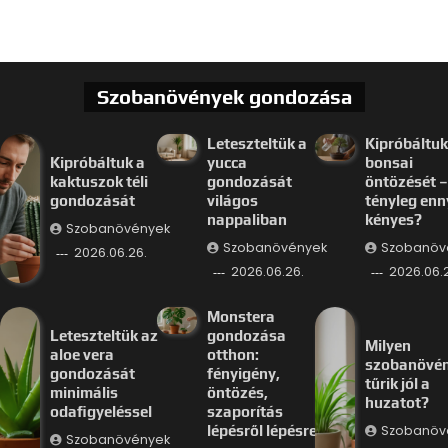
Szobanövények gondozása
Leteszteltük a
Kipróbáltuk
Kipróbáltuk a
yucca
bonsai
kaktuszok téli
gondozását
öntözését –
gondozását
világos
tényleg enn
nappaliban
kényes?
Szobanövények
Szobanövények
Szobanöv
2026.06.26.
2026.06.26.
2026.06.
Monstera
Leteszteltük az
gondozása
Milyen
aloe vera
otthon:
szobanövé
gondozását
fényigény,
tűrik jól a
minimális
öntözés,
huzatot?
odafigyeléssel
szaporítás
Szobanöv
lépésről lépésre
Szobanövények