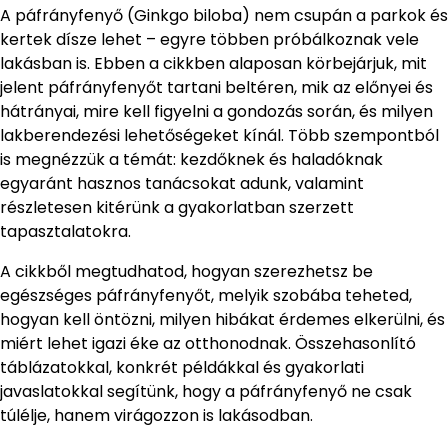
A páfrányfenyő (Ginkgo biloba) nem csupán a parkok és
kertek dísze lehet – egyre többen próbálkoznak vele
lakásban is. Ebben a cikkben alaposan körbejárjuk, mit
jelent páfrányfenyőt tartani beltéren, mik az előnyei és
hátrányai, mire kell figyelni a gondozás során, és milyen
lakberendezési lehetőségeket kínál. Több szempontból
is megnézzük a témát: kezdőknek és haladóknak
egyaránt hasznos tanácsokat adunk, valamint
részletesen kitérünk a gyakorlatban szerzett
tapasztalatokra.
A cikkből megtudhatod, hogyan szerezhetsz be
egészséges páfrányfenyőt, melyik szobába teheted,
hogyan kell öntözni, milyen hibákat érdemes elkerülni, és
miért lehet igazi éke az otthonodnak. Összehasonlító
táblázatokkal, konkrét példákkal és gyakorlati
javaslatokkal segítünk, hogy a páfrányfenyő ne csak
túlélje, hanem virágozzon is lakásodban.