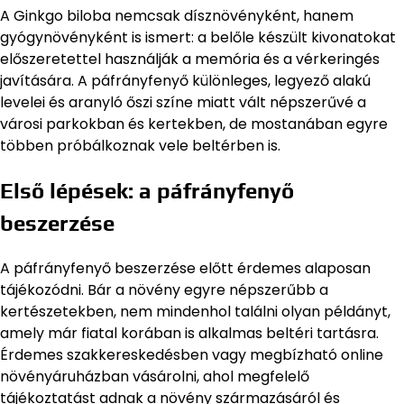
A Ginkgo biloba nemcsak dísznövényként, hanem
gyógynövényként is ismert: a belőle készült kivonatokat
előszeretettel használják a memória és a vérkeringés
javítására. A páfrányfenyő különleges, legyező alakú
levelei és aranyló őszi színe miatt vált népszerűvé a
városi parkokban és kertekben, de mostanában egyre
többen próbálkoznak vele beltérben is.
Első lépések: a páfrányfenyő
beszerzése
A páfrányfenyő beszerzése előtt érdemes alaposan
tájékozódni. Bár a növény egyre népszerűbb a
kertészetekben, nem mindenhol találni olyan példányt,
amely már fiatal korában is alkalmas beltéri tartásra.
Érdemes szakkereskedésben vagy megbízható online
növényáruházban vásárolni, ahol megfelelő
tájékoztatást adnak a növény származásáról és