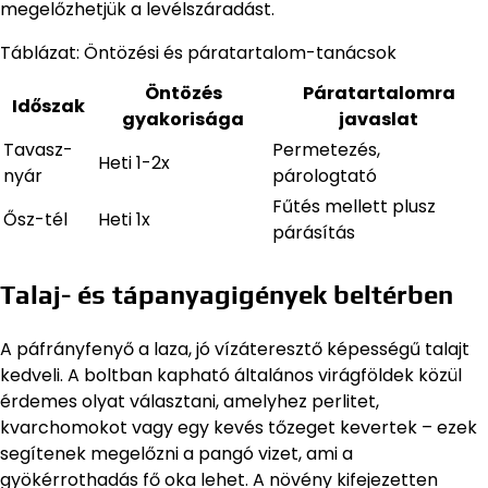
megelőzhetjük a levélszáradást.
Táblázat: Öntözési és páratartalom-tanácsok
Öntözés
Páratartalomra
Időszak
gyakorisága
javaslat
Tavasz-
Permetezés,
Heti 1-2x
nyár
párologtató
Fűtés mellett plusz
Ősz-tél
Heti 1x
párásítás
Talaj- és tápanyagigények beltérben
A páfrányfenyő a laza, jó vízáteresztő képességű talajt
kedveli. A boltban kapható általános virágföldek közül
érdemes olyat választani, amelyhez perlitet,
kvarchomokot vagy egy kevés tőzeget kevertek – ezek
segítenek megelőzni a pangó vizet, ami a
gyökérrothadás fő oka lehet. A növény kifejezetten