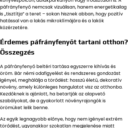
könyvespolcon, ablakpárkányon vagy íróasztalon is. A
páfrányfenyő nemcsak vizuálisan, hanem energetikailag
is „tisztítja” a teret – sokan hisznek abban, hogy pozitív
hatással van a lakás mikroklímájára és a lakók
közérzetére.
Érdemes páfrányfenyőt tartani otthon?
Összegzés
A páfrányfenyő beltéri tartása egyszerre kihívás és
öröm. Bár némi odafigyelést és rendszeres gondozást
igényel, meghálálja a törődést: hosszú életű, dekoratív
növény, amely különleges hangulatot visz az otthonba.
Kezdőknek is ajánlott, ha betartják az alapvető
szabályokat, de a gyakorlott növényrajongók is
örömüket lelik benne.
Az egyik legnagyobb előnye, hogy nem igényel extrém
törődést, ugyanakkor szokatlan megjelenése miatt