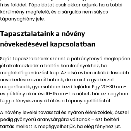
friss földdel. Tápoldatot csak akkor adjunk, ha a többi
körülmény megfelelő, és a sárgulás nem súlyos
tápanyaghiány jele.
Tapasztalataink a növény
növekedésével kapcsolatban
Saját tapasztalataink szerint a páfrányfenyő meglepően
jól alkalmazkodik a beltéri körülményekhez, ha
megfelelő gondozást kap. Az első évben inkább lassabb
növekedésre számíthatunk, de amint a gyökérzet
megerősödik, gyorsabban kezd fejlődni. Egy 20-30 cm-
es példány akár évi 10-15 cm-t is nőhet, bár ez nagyban
függ a fényviszonyoktól és a tápanyagellátástól.
A növény levelei tavasszal és nyáron élénkzöldek, ősszel
pedig gyönyörű aranysárgára váltanak – ezt beltéri
tartás mellett is megfigyelhetjük, ha elég fényhez jut.