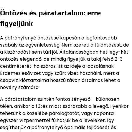
Öntözés és páratartalom: erre
figyeljünk
A páfrányfenyő öntözése kapcsán a legfontosabb
szabály az egyenletesség. Nem szereti a túlöntözést, de
a kiszáradást sem tűri jól. Általánosságban heti egy-két
öntözés elegendő, de mindig figyeljük a talaj felső 2-3
centiméterét: ha száraz, itt az ideje a locsolásnak.
Érdemes esővizet vagy szűrt vizet használni, mert a
csapvíz klórtartalma hosszú távon ártalmas lehet a
növény számára.
A páratartalom szintén fontos tényező – különösen
télen, amikor a fűtés miatt szárazabb a levegő. Ilyenkor
tehetünk a közelébe párologtatót, vagy naponta
egyszer vízpermettel fújhatjuk be a leveleket. Így
segíthetjük a páfrányfenyő optimális fejlődését és