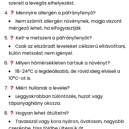
szereti a levegős elhelyezést.
Mennyire allergén a páfrányfenyő?
Nem számít allergén növénynek, magja viszont
mérgező lehet, ha elfogyasztják.
Kell-e metszeni a páfrányfenyőt?
Csak az elszáradt leveleket célszerű eltávolítani,
külön metszést nem igényel.
Milyen hőmérsékleten tartsuk a növényt?
18-24°C a legideálisabb, de rövid ideig elviseli a
10°C-ot is.
Miért hullanak a levelei?
Leggyakrabban túlöntözés, huzat vagy
tápanyaghiány okozza.
Hogyan lehet átültetni?
Tavasszal vagy kora nyáron, óvatosan, nagyobb
cserépbe, friss földbe ültessük át.