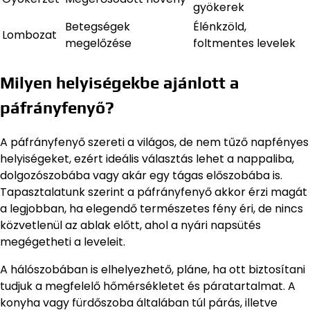
gyökerek
Betegségek
Élénkzöld,
Lombozat
megelőzése
foltmentes levelek
Milyen helyiségekbe ajánlott a
páfrányfenyő?
A páfrányfenyő szereti a világos, de nem tűző napfényes
helyiségeket, ezért ideális választás lehet a nappaliba,
dolgozószobába vagy akár egy tágas előszobába is.
Tapasztalatunk szerint a páfrányfenyő akkor érzi magát
a legjobban, ha elegendő természetes fény éri, de nincs
közvetlenül az ablak előtt, ahol a nyári napsütés
megégetheti a leveleit.
A hálószobában is elhelyezhető, pláne, ha ott biztosítani
tudjuk a megfelelő hőmérsékletet és páratartalmat. A
konyha vagy fürdőszoba általában túl párás, illetve