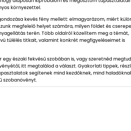
gy, hogy alaposan kipróbálom és megosztom tapasztalata
yos környezettel.
 gondozása kevés fény mellett: elmagyarázom, miért külö
sszunk megfelelő helyet számára, milyen földet és cserep
panyagellátás terén. Több oldalról közelítem meg a témát,
ú túlélés titkait, valamint konkrét megfigyeléseimet is
 egy északi fekvésű szobában is, vagy szeretnéd megtud
yétől, itt megtalálod a választ. Gyakorlati tippek, rész
tapasztalatok segítenek mind kezdőknek, mind haladókna
rű szobanövényt.