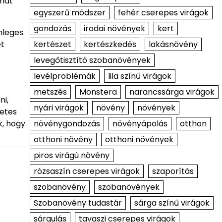
imat
egyszerű módszer
fehér cserepes virágok
gondozás
irodai növények
kert
nleges
kertészet
kertészkedés
lakásnövény
et
levegőtisztító szobanövények
levélproblémák
lila színű virágok
metszés
Monstera
narancssárga virágok
ni,
nyári virágok
növény
növények
letes
növénygondozás
növényápolás
otthon
k, hogy
otthoni növény
otthoni növények
piros virágú növény
rózsaszín cserepes virágok
szaporítás
szobanövény
szobanövények
Szobanövény tudastár
sárga színű virágok
sárgulás
tavaszi cserepes virágok