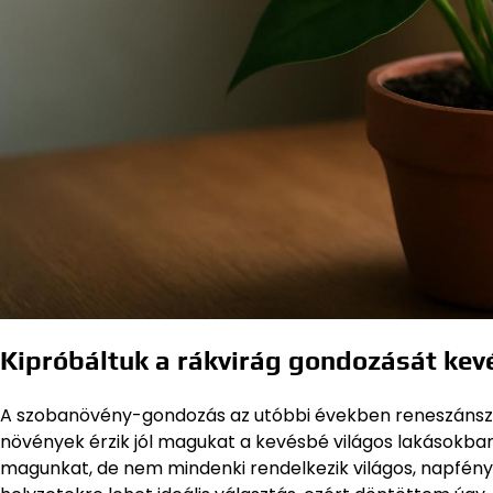
Kipróbáltuk a rákvirág gondozását kevé
A szobanövény-gondozás az utóbbi években reneszánszát 
növények érzik jól magukat a kevésbé világos lakásokba
magunkat, de nem mindenki rendelkezik világos, napfén