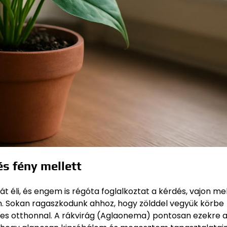
s fény mellett
éli, és engem is régóta foglalkoztat a kérdés, vajon me
n. Sokan ragaszkodunk ahhoz, hogy zölddel vegyük körbe
yes otthonnal. A rákvirág (Aglaonema) pontosan ezekre 