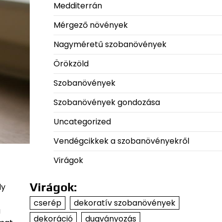
Medditerrán
Mérgező növények
Nagyméretű szobanövények
Örökzöld
Szobanövények
Szobanövények gondozása
Uncategorized
Vendégcikkek a szobanövényekről
Virágok
Virágok:
ly
cserép
dekoratív szobanövények
a
dekoráció
dugványozás