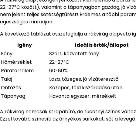
22–27°C között), valamint a tápanyagban gazdag, jó víz
nem jelent teljes sötétségtűrést! Érdemes a többi paramé
egészséges maradjon.
A következő táblázat összefoglalja a rákvirág alapvető ig
Igény
Ideális érték/állapot
Fény
Szórt, közvetett fény
Hőmérséklet
22–27°C
Páratartalom
60-80%
Talaj
Laza, tőzeges, jó vízáteresztő
Öntözés
Közepes, föld kiszáradása után
Tápanyag
Havonta egyszer, mérsékelt
A rákvirág nemcsak strapabíró, de tucatnyi színes változ
Ezzel tovább színesíti az árnyékos sarkokat, sőt a levegő t