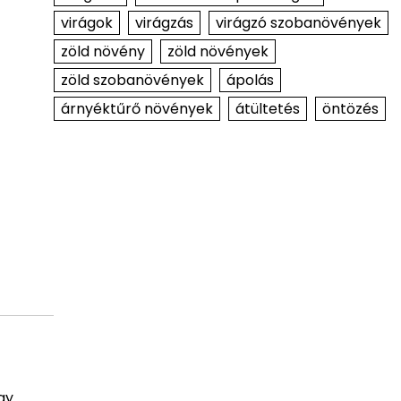
virágok
virágzás
virágzó szobanövények
zöld növény
zöld növények
zöld szobanövények
ápolás
árnyéktűrő növények
átültetés
öntözés
gy