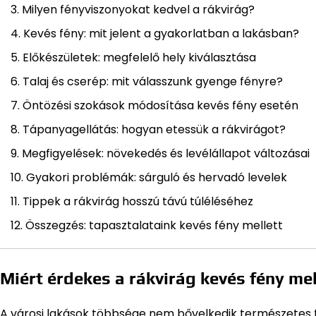
Milyen fényviszonyokat kedvel a rákvirág?
Kevés fény: mit jelent a gyakorlatban a lakásban?
Előkészületek: megfelelő hely kiválasztása
Talaj és cserép: mit válasszunk gyenge fényre?
Öntözési szokások módosítása kevés fény esetén
Tápanyagellátás: hogyan etessük a rákvirágot?
Megfigyelések: növekedés és levélállapot változásai
Gyakori problémák: sárguló és hervadó levelek
Tippek a rákvirág hosszú távú túléléséhez
Összegzés: tapasztalataink kevés fény mellett
Miért érdekes a rákvirág kevés fény mel
A városi lakások többsége nem bővelkedik természetes f