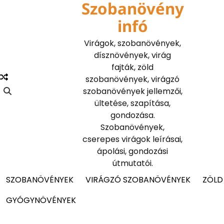
Szobanövény
Skip
to
infó
content
Virágok, szobanövények,
dísznövények, virág
fajták, zöld
szobanövények, virágzó
szobanövények jellemzői,
ültetése, szapítása,
gondozása.
Szobanövények,
cserepes virágok leírásai,
ápolási, gondozási
útmutatói.
SZOBANÖVÉNYEK
VIRÁGZÓ SZOBANÖVÉNYEK
ZÖLD
GYÓGYNÖVÉNYEK