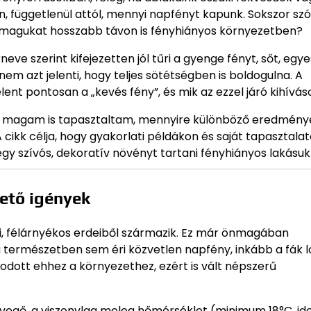
n, függetlenül attól, mennyi napfényt kapunk. Sokszor sz
ik magukat hosszabb távon is fényhiányos környezetben?
eve szerint kifejezetten jól tűri a gyenge fényt, sőt, egyes
nem azt jelenti, hogy teljes sötétségben is boldogulna. A
elent pontosan a „kevés fény”, és mik az ezzel járó kihívás
rt magam is tapasztaltam, mennyire különböző eredmény
 cikk célja, hogy gyakorlati példákon és saját tapasztala
egy szívós, dekoratív növényt tartani fényhiányos lakásu
vető igények
si, félárnyékos erdeiből származik. Ez már önmagában
 a természetben sem éri közvetlen napfény, inkább a fák 
kodott ehhez a környezethez, ezért is vált népszerű
evegő, a viszonylag meleg hőmérséklet (minimum 18°C, ide