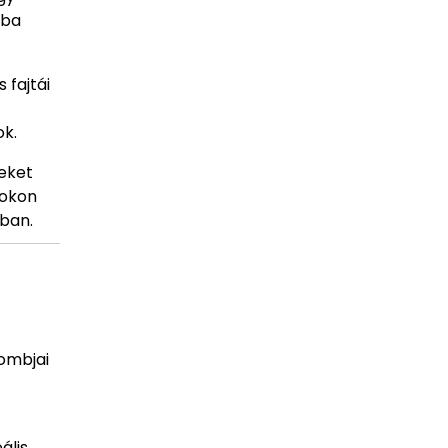
óba
 fajtái
ok.
eket
tokon
kban.
lombjai
ális