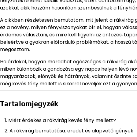
helyzetekre lehet ideális választás, ezért döntöttem ú
azokkal, akik hozzám hasonlóan szembesülnek a fényhián
A cikkben részletesen bemutatom, mit jelent a rákvirág
ez a növény, milyen fényviszonyokat bír el, hogyan vála
érdemes választani, és mire kell figyelni az öntözés, tá
beleértve a gyakran előforduló problémákat, a hosszú táv
megosztom.
Ha érdekel, hogyan maradhat egészséges a rákvirág akár
miben különbözik a gondozása egy napos helyen lévő növén
magyarázatok, előnyök és hátrányok, valamint őszinte 
még kevés fény mellett is sikerrel neveljék ezt a gyönyö
Tartalomjegyzék
Miért érdekes a rákvirág kevés fény mellett?
A rákvirág bemutatása: eredet és alapvető igények