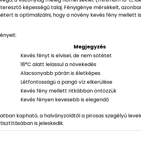
áteresztő képességű talaj. Fényigénye mérsékelt, azonba
tert is optimalizálni, hogy a növény kevés fény mellett i
ényeit:
Megjegyzés
Kevés fényt is elvisel, de nem sötétet
18°C alatt lelassul a növekedés
Alacsonyabb párán is életképes
Létfontosságú a pangó víz elkerülése
Kevés fény mellett ritkábban öntözzük
Kevés fényen kevesebb is elegendő
atban kapható, a halványzöldtől a pirosas szegélyű levele
isztításában is jeleskedik.