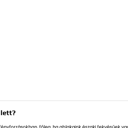
lett?
ényforrásokban, főleg, ha ablakaink északi fekvésűek va