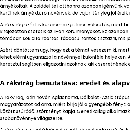
árnyékoltak. A zölddel teli otthonra azonban igényünk va
kerülnek árnyéktűrő növények, de vajon tényleg jól érz
A rákvirág azért is különösen izgalmas választás, mert hírn
kifejezetten szeretik az ilyen körülményeket. Ez azonban 
témában sok a félreértés, ráadásul fontos tisztázni, mit j
Azért döntöttem úgy, hogy ezt a témát vesézem ki, me
lehet elérni ugyanazzal a növénnyel különféle helyeken. A
keresztül segítsen eligazodni azoknak, akik szeretnének 
A rákvirág bemutatása: eredet és alap
A rákvirág, latin nevén Aglaonema, Délkelet-Ázsia trópu
magyarázatot ad arra, miért bírja jól a gyengébb fényt:
között szűrődő, szórt fényt kapja. Genetikailag alkalmaz
szobanövénnyé világszerte.
A rákvirág alapvető igényei között kiemelendő a párás l