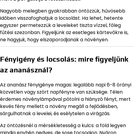
Nagyobb melegben gyakrabban öntözzük, hűvösebb
időben visszafoghatjuk a locsolást. Ha lehet, hetente
egyszer permetezzük a leveleket tiszta vízzel, főleg
fűtési szezonban. Figyeljünk az esetleges kártevőkre is,
ne hagyjuk, hogy elszaporodjanak a növényen.
Fényigény és locsolás: mire figyeljünk
az ananásznál?
Az ananász fényigénye magas: legalább napi 6-8 órányi
közvetlen vagy szórt napfényre van szüksége. Télen
érdemes növénylámpával pótolni a hiányzó fényt, mert
kevés fény mellett a növény megáll a fejlődésben,
sárgulhatnak a levelei, és esélytelen a virágzás.
Az öntözésnél a mérsékletesség a kulcs: a föld legyen
mindig enyhén nedves, de sose tocsogjon. Nyáron