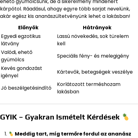
ehető gyümölcsünk, de a sikerélmény mindenért
kárpótol. Ráadásul, ahogy egyre több sarjat nevelünk,
akár egész kis ananászültetvényünk lehet a lakásban!
Előnyök
Hátrányok
Egyedi egzotikus
Lassú növekedés, sok türelem
látvány
kell
Valódi, ehető
Speciális fény- és melegigény
gyümölcs
Kevés gondozást
Kártevők, betegségek veszélye
igényel
Korlátozott terméshozam
Jó beszélgetésindító
lakásban
GYIK – Gyakran Ismételt Kérdések
Meddig tart, míg termőre fordul az ananász