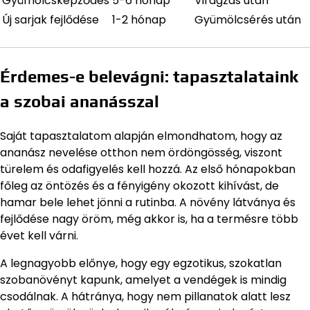
Gyümölcsképződés
5-6 hónap
Virágzás után
Új sarjak fejlődése
1-2 hónap
Gyümölcsérés után
Érdemes-e belevágni: tapasztalataink
a szobai ananásszal
Saját tapasztalatom alapján elmondhatom, hogy az
ananász nevelése otthon nem ördöngösség, viszont
türelem és odafigyelés kell hozzá. Az első hónapokban
főleg az öntözés és a fényigény okozott kihívást, de
hamar bele lehet jönni a rutinba. A növény látványa és
fejlődése nagy öröm, még akkor is, ha a termésre több
évet kell várni.
A legnagyobb előnye, hogy egy egzotikus, szokatlan
szobanövényt kapunk, amelyet a vendégek is mindig
csodálnak. A hátránya, hogy nem pillanatok alatt lesz