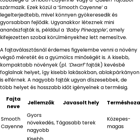
származik. Ezek közül a ‘Smooth Cayenne’ a
legelterjedtebb, mivel könnyen gyökeresedik és
gyorsabban fejlődik. Ugyanakkor léteznek mini
ananászfajták is, például a
‘Baby Pineapple’
, amely
kifejezetten szobai körülményekhez lett nemesítve.
A fajtaválasztásnál érdemes figyelembe venni a növény
végső méretét és a gyümölcs minőségét is. A kisebb,
kompaktabb növények (pl.
‘Dwarf’
fajták) kevésbé
foglalnak helyet, így kisebb lakásokban, ablakpárkányon
is elférnek. A nagyobb fajták ugyan díszesebbek, de
több helyet és hosszabb időt igényelnek a termésig.
Fajta
Jellemzők
Javasolt hely
Terméshoz
neve
Gyors
Smooth
Közepes-
növekedés,
Tágasabb terek
Cayenne
magas
nagyobb
Kisebb