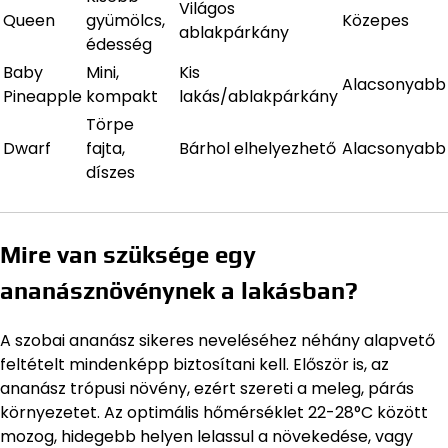
Világos
Queen
gyümölcs,
Közepes
ablakpárkány
édesség
Baby
Mini,
Kis
Alacsonyabb
Pineapple
kompakt
lakás/ablakpárkány
Törpe
Dwarf
fajta,
Bárhol elhelyezhető
Alacsonyabb
díszes
Mire van szüksége egy
ananásznövénynek a lakásban?
A szobai ananász sikeres neveléséhez néhány alapvető
feltételt mindenképp biztosítani kell. Először is, az
ananász trópusi növény, ezért szereti a meleg, párás
környezetet. Az optimális hőmérséklet 22-28°C között
mozog, hidegebb helyen lelassul a növekedése, vagy