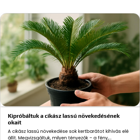
Kipróbáltuk a cikász lassú növekedésének
okait
A cikász lassú növekedése sok kertbarátot kihívás elé
állít. Megvizsgáltuk, milyen tényezők – a fény,…