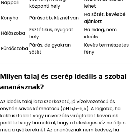
Nappali
központi hely
lehet
Ha sötét, kevésbé
Konyha
Párásabb, kéznél van
ajánlott
Esztétikus, nyugodt
Ha hideg, nem
Hálószoba
hely
ideális
Párás, de gyakran
Kevés természetes
Fürdőszoba
sötét
fény
Milyen talaj és cserép ideális a szobai
ananásznak?
Az ideális talaj laza szerkezetű, jó vízelvezetésű és
enyhén savas kémhatású (pH 5,5-6,5). A legjobb, ha
kaktuszföldet vagy univerzális virágföldet keverünk
perlittel vagy homokkal, hogy a felesleges víz ne álljon
meg a gyökereknél. Az ananásznak nem kedvez, ha