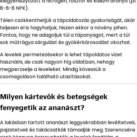
kiegyensúlyozott a nitrogén, foszfor és kálium aránya (pl.
8-8-8 NPK).
Télen csökkenthetjük a tápoldatozás gyakoriságát, akár
teljesen el is hagyhatjuk, hiszen ekkor a növény pihen.
Fontos, hogy ne adagoljuk túl a tápanyagot, mert a túl
sok műtrágya sárgulást és gyökérkárosodást okozhat.
A levelek permetezésekor is lehet tápoldatos vizet
használni, de csak nagyon híg oldatban, nehogy
megperzselje a leveleket. Mindig kövessük a
csomagoláson található utasításokat.
Milyen kártevők és betegségek
fenyegetik az ananászt?
A lakásban tartott ananászt leggyakrabban levéltetvek,
pajzstetvek és takácsatkák támadják meg. Szerencsére