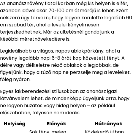
Az ananásznövény fiatal korban még kis helyen is elfér,
azonban idővel akár 70-100 cm átmérőjű is lehet. Ezért
célszerű úgy tervezni, hogy legyen körülötte legalább 60
cm szabad tér, ahol a levelei kényelmesen
terjeszkedhetnek. Már az ültetésnél gondoljunk a
későbbi méretnövekedésre is.
Legideálisabb a világos, napos ablakpárkány, ahol a
növény legalább napi 6-8 órát kap közvetett fényt. A
délre vagy délkeletre néző ablakok a legjobbak, de
figyeljünk, hogy a tűző nap ne perzselje meg a leveleket,
főleg nyáron.
Egyes lakberendezési stílusokban az ananász igazi
látványelem lehet, de mindenképp ügyeljünk arra, hogy
ne legyen huzatos vagy hideg helyen – az például
előszobában, folyosón nem ideális.
Helyiség
Előnyök
Hátrányok
Sok fény, meleg,
Közlekedő útban