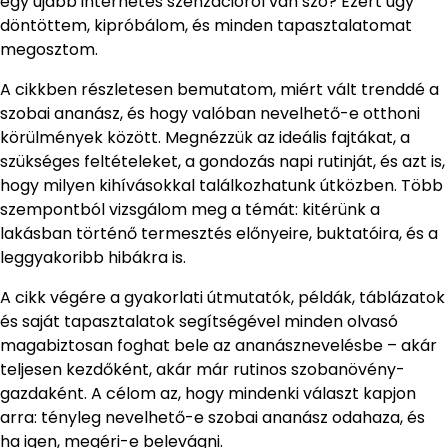
egy újabb internetes szenzációról van szó? Ezért úgy
döntöttem, kipróbálom, és minden tapasztalatomat
megosztom.
A cikkben részletesen bemutatom, miért vált trenddé a
szobai ananász, és hogy valóban nevelhető-e otthoni
körülmények között. Megnézzük az ideális fajtákat, a
szükséges feltételeket, a gondozás napi rutinját, és azt is,
hogy milyen kihívásokkal találkozhatunk útközben. Több
szempontból vizsgálom meg a témát: kitérünk a
lakásban történő termesztés előnyeire, buktatóira, és a
leggyakoribb hibákra is.
A cikk végére a gyakorlati útmutatók, példák, táblázatok
és saját tapasztalatok segítségével minden olvasó
magabiztosan foghat bele az ananásznevelésbe – akár
teljesen kezdőként, akár már rutinos szobanövény-
gazdaként. A célom az, hogy mindenki választ kapjon
arra: tényleg nevelhető-e szobai ananász odahaza, és
ha igen, megéri-e belevágni.