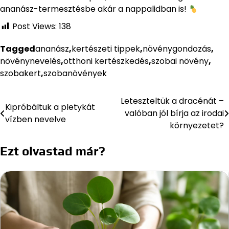
ananász-termesztésbe akár a nappalidban is!
Post Views:
138
Tagged
ananász
,
kertészeti tippek
,
növénygondozás
,
növénynevelés
,
otthoni kertészkedés
,
szobai növény
,
szobakert
,
szobanövények
Leteszteltük a dracénát –
Bejegyzés
Kipróbáltuk a pletykát
valóban jól bírja az irodai
vízben nevelve
navigáció
környezetet?
Ezt olvastad már?