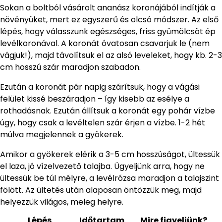
Sokan a boltból vásárolt ananász koronájából indítják a
növényüket, mert ez egyszerű és olcsó módszer. Az első
lépés, hogy válasszunk egészséges, friss gyümölcsöt ép
levélkoronával. A koronát óvatosan csavarjuk le (nem
vágjuk!), majd távolítsuk el az alsó leveleket, hogy kb. 2-3
cm hosszú szár maradjon szabadon.
Ezután a koronát pár napig szárítsuk, hogy a vágási
felület kissé beszáradjon – így kisebb az esélye a
rothadásnak. Ezután állítsuk a koronát egy pohár vízbe
úgy, hogy csak a levéltelen szár érjen a vízbe. 1-2 hét
múlva megjelennek a gyökerek.
Amikor a gyökerek elérik a 3-5 cm hosszúságot, ültessük
el laza, jó vízelvezető talajba. Ügyeljünk arra, hogy ne
ültessük be túl mélyre, a levélrózsa maradjon a talajszint
fölött. Az ültetés után alaposan öntözzük meg, majd
helyezzük világos, meleg helyre.
Lépés
Időtartam
Mire figyeljünk?