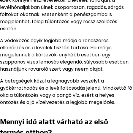
ezek könnyen észrevehetők: a levelek fonákján, a
levélhónaljakban ülnek csoportosan, ragadós, sárgás
foltokat okoznak. Esetenként a penészgomba is
megjelenhet, főleg túlöntözés vagy rossz szellőzés
esetén.
A védekezés egyik legjobb módja a rendszeres
ellenőrzés és a levelek tisztán tartása. Ha mégis
megjelennek a kártevők, enyhébb esetben egy
szappanos vizes lemosás elegendő, súlyosabb esetben
használjunk rovarölő szert vagy neem olajat.
A betegségek közül a legnagyobb veszélyt a
gyökérrothadás és a levélfoltosodás jelenti. Mindkettő fő
oka a túlöntözés vagy a pangó víz, ezért a helyes
öntözés és a jó vízelvezetés a legjobb megelőzés.
Mennyi idő alatt várható az első
termés otthon?