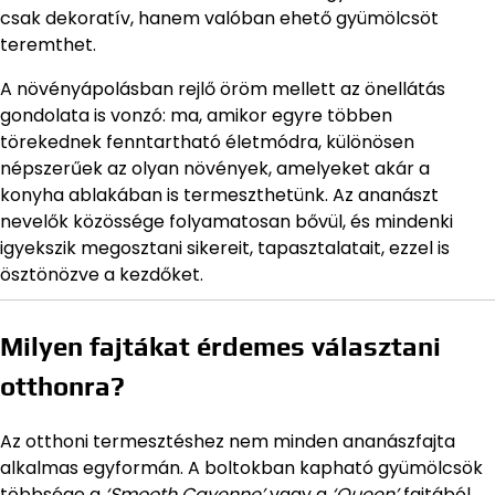
csak dekoratív, hanem valóban ehető gyümölcsöt
teremthet.
A növényápolásban rejlő öröm mellett az önellátás
gondolata is vonzó: ma, amikor egyre többen
törekednek fenntartható életmódra, különösen
népszerűek az olyan növények, amelyeket akár a
konyha ablakában is termeszthetünk. Az ananászt
nevelők közössége folyamatosan bővül, és mindenki
igyekszik megosztani sikereit, tapasztalatait, ezzel is
ösztönözve a kezdőket.
Milyen fajtákat érdemes választani
otthonra?
Az otthoni termesztéshez nem minden ananászfajta
alkalmas egyformán. A boltokban kapható gyümölcsök
többsége a
‘Smooth Cayenne’
vagy a
‘Queen’
fajtából