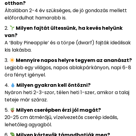
otthon?
Általában 2-4 év szükséges, de jó gondozás mellett
előfordulhat hamarabb is.
Milyen fajtát ültessünk, ha kevés helyünk
van?
A ‘Baby Pineapple’ és a törpe (dwarf) fajták ideálisak
kis lakásba.
Mennyire napos helyre tegyem az ananászt?
Legjobb egy világos, napos ablakpárkányon, napi 6-8
óra fényt igényel.
Milyen gyakran kell öntözni?
Nyáron heti 2-3-szor, télen heti 1-szer, amikor a talaj
teteje már száraz.
Milyen cserépben érzi jól magát?
20-25 cm átmérőjű, vízelvezetős cserép ideális,
lehetőleg agyagból.
Milyen kártevők támadhatják meg?