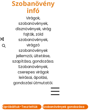
Szobanövény
Skip
to
infó
content
Virágok,
szobanövények,
dísznövények, virág
fajták, zöld
szobanövények,
virágzó
szobanövények
jellemzői, ültetése,
szapítása, gondozása.
Szobanövények,
cserepes virágok
leírásai, ápolási,
gondozási útmutatói.
Kipróbáltuk-Teszteltük
Szobanövények gondozása