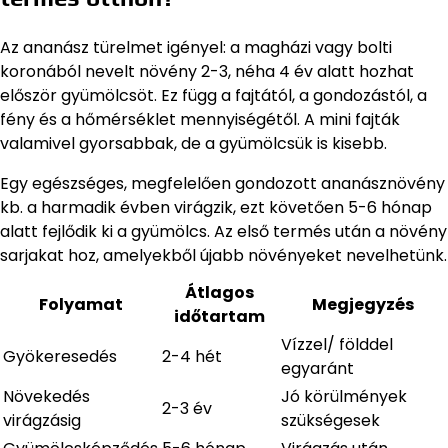
Az ananász türelmet igényel: a magházi vagy bolti
koronából nevelt növény 2-3, néha 4 év alatt hozhat
először gyümölcsöt. Ez függ a fajtától, a gondozástól, a
fény és a hőmérséklet mennyiségétől. A mini fajták
valamivel gyorsabbak, de a gyümölcsük is kisebb.
Egy egészséges, megfelelően gondozott ananásznövény
kb. a harmadik évben virágzik, ezt követően 5-6 hónap
alatt fejlődik ki a gyümölcs. Az első termés után a növény
sarjakat hoz, amelyekből újabb növényeket nevelhetünk.
Átlagos
Folyamat
Megjegyzés
időtartam
Vízzel/ földdel
Gyökeresedés
2-4 hét
egyaránt
Növekedés
Jó körülmények
2-3 év
virágzásig
szükségesek