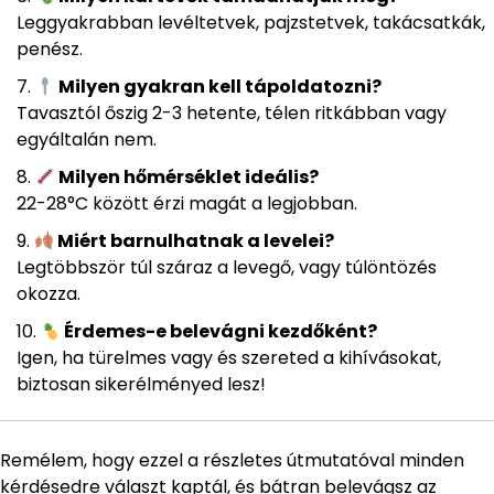
Leggyakrabban levéltetvek, pajzstetvek, takácsatkák,
penész.
Milyen gyakran kell tápoldatozni?
Tavasztól őszig 2-3 hetente, télen ritkábban vagy
egyáltalán nem.
Milyen hőmérséklet ideális?
22-28°C között érzi magát a legjobban.
Miért barnulhatnak a levelei?
Legtöbbször túl száraz a levegő, vagy túlöntözés
okozza.
Érdemes-e belevágni kezdőként?
Igen, ha türelmes vagy és szereted a kihívásokat,
biztosan sikerélményed lesz!
Remélem, hogy ezzel a részletes útmutatóval minden
kérdésedre választ kaptál, és bátran belevágsz az