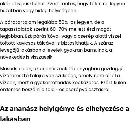
akár el is pusztulhat. Ezért fontos, hogy télen ne legyen
huzatban vagy hideg helyiségben.
A páratartalom legalább 50%-os legyen, de a
tapasztalatok szerint 60-70% mellett érzi magát
legjobban. Ezt párásítóval, vagy a cserép alatti vízzel
töltött kavicsos tálcával is biztosíthatjuk. A száraz
levegőjű lakásban a levelek gyakran barnulnak, a
növekedés is visszaesik.
Másodsorban, az ananásznak tápanyagban gazdag, jó
vízáteresztő talajra van szüksége, amely nem áll el a
vízben, mert a gyökérrothadás kockázatos. Ezért külön
érdemes beszélni a talaj- és cserépválasztásról.
Az ananász helyigénye és elhelyezése a
lakásban