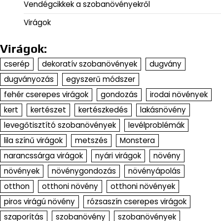
Vendégcikkek a szobanövényekről
Virágok
Virágok:
cserép
dekoratív szobanövények
dugvány
dugványozás
egyszerű módszer
fehér cserepes virágok
gondozás
irodai növények
kert
kertészet
kertészkedés
lakásnövény
levegőtisztító szobanövények
levélproblémák
lila színű virágok
metszés
Monstera
narancssárga virágok
nyári virágok
növény
növények
növénygondozás
növényápolás
otthon
otthoni növény
otthoni növények
piros virágú növény
rózsaszín cserepes virágok
szaporítás
szobanövény
szobanövények