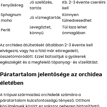
Jó szellőzés,
Kb. 2-3 évente cserélni
Fenyőkéreg
tartós
kell
Sphagnum
Könnyen
Jó vízmegtartás
moha
túlnedvesedhet
Levegőztet,
Túl laza lehet
Perlit
könnyű
önmagában
Az orchidea átültetését általában 2-3 évente kell
elvégezni, vagy ha a föld már elöregedett,
összetömörödött. Ezzel biztosítjuk a gyökerek
egészségét és a megfelelő tápanyag- és vízellátást.
Páratartalom jelentősége az orchidea
életében
A trópusi származású orchideák számára a
páratartalom kulcsfontosságú tényező. Otthoni
körülmények között ez sokszor nehezen biztosítható,