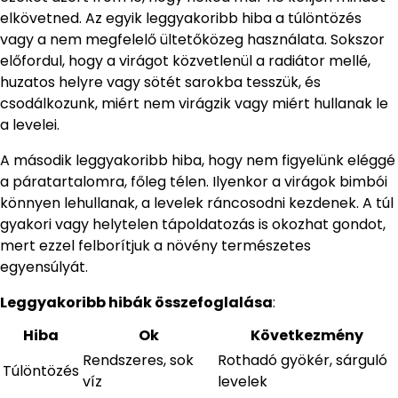
elkövetned. Az egyik leggyakoribb hiba a túlöntözés
vagy a nem megfelelő ültetőközeg használata. Sokszor
előfordul, hogy a virágot közvetlenül a radiátor mellé,
huzatos helyre vagy sötét sarokba tesszük, és
csodálkozunk, miért nem virágzik vagy miért hullanak le
a levelei.
A második leggyakoribb hiba, hogy nem figyelünk eléggé
a páratartalomra, főleg télen. Ilyenkor a virágok bimbói
könnyen lehullanak, a levelek ráncosodni kezdenek. A túl
gyakori vagy helytelen tápoldatozás is okozhat gondot,
mert ezzel felborítjuk a növény természetes
egyensúlyát.
Leggyakoribb hibák összefoglalása
:
Hiba
Ok
Következmény
Rendszeres, sok
Rothadó gyökér, sárguló
Túlöntözés
víz
levelek