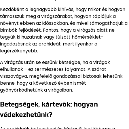
Kezdőként a legnagyobb kihívás, hogy mikor és hogyan
támasszuk meg a virágszárakat, hogyan tápláljuk a
növényt ebben az időszakban, és mivel támogathatjuk a
bimbók fejlődését. Fontos, hogy a virágzás alatt ne
tegyük ki huzatnak vagy túlzott hőmérséklet-
ingadozásnak az orchideát, mert ilyenkor a
legérzékenyebb.
A virágzás után se essünk kétségbe, ha a virágok
elhullanak – ez természetes folyamat. A szárat
visszavágva, megfelelő gondozással biztosak lehetünk
benne, hogy a következő évben ismét
gyönyörködhetünk a virágaiban.
Betegségek, kártevők: hogyan
védekezhetünk?
Az orchideák betegségei és kártevői legtöbbször a