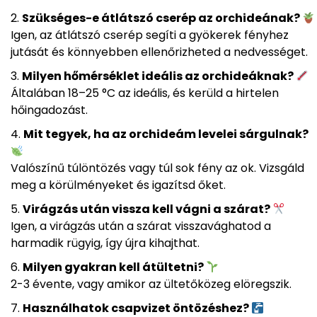
Szükséges-e átlátszó cserép az orchideának?
Igen, az átlátszó cserép segíti a gyökerek fényhez
jutását és könnyebben ellenőrizheted a nedvességet.
Milyen hőmérséklet ideális az orchideáknak?
Általában 18–25 °C az ideális, és kerüld a hirtelen
hőingadozást.
Mit tegyek, ha az orchideám levelei sárgulnak?
Valószínű túlöntözés vagy túl sok fény az ok. Vizsgáld
meg a körülményeket és igazítsd őket.
Virágzás után vissza kell vágni a szárat?
Igen, a virágzás után a szárat visszavághatod a
harmadik rügyig, így újra kihajthat.
Milyen gyakran kell átültetni?
2-3 évente, vagy amikor az ültetőközeg elöregszik.
Használhatok csapvizet öntözéshez?