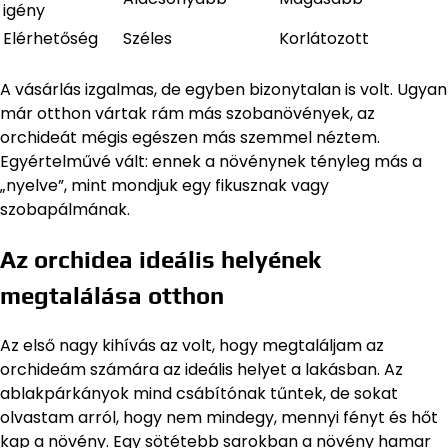
igény
Elérhetőség
Széles
Korlátozott
A vásárlás izgalmas, de egyben bizonytalan is volt. Ugyan
már otthon vártak rám más szobanövények, az
orchideát mégis egészen más szemmel néztem.
Egyértelművé vált: ennek a növénynek tényleg más a
„nyelve”, mint mondjuk egy fikusznak vagy
szobapálmának.
Az orchidea ideális helyének
megtalálása otthon
Az első nagy kihívás az volt, hogy megtaláljam az
orchideám számára az ideális helyet a lakásban. Az
ablakpárkányok mind csábítónak tűntek, de sokat
olvastam arról, hogy nem mindegy, mennyi fényt és hőt
kap a növény. Egy sötétebb sarokban a növény hamar