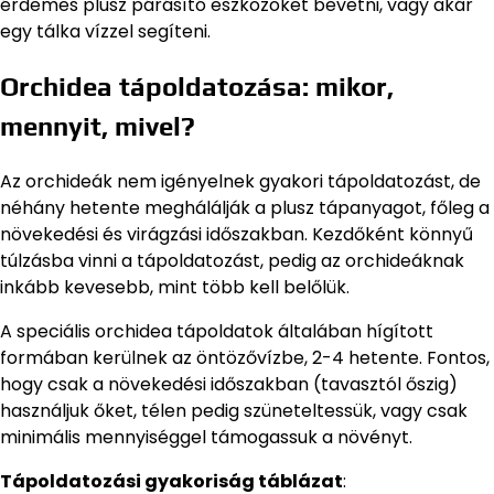
érdemes plusz párásító eszközöket bevetni, vagy akár
egy tálka vízzel segíteni.
Orchidea tápoldatozása: mikor,
mennyit, mivel?
Az orchideák nem igényelnek gyakori tápoldatozást, de
néhány hetente meghálálják a plusz tápanyagot, főleg a
növekedési és virágzási időszakban. Kezdőként könnyű
túlzásba vinni a tápoldatozást, pedig az orchideáknak
inkább kevesebb, mint több kell belőlük.
A speciális orchidea tápoldatok általában hígított
formában kerülnek az öntözővízbe, 2-4 hetente. Fontos,
hogy csak a növekedési időszakban (tavasztól őszig)
használjuk őket, télen pedig szüneteltessük, vagy csak
minimális mennyiséggel támogassuk a növényt.
Tápoldatozási gyakoriság táblázat
: