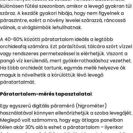
különösen fűtési szezonban, amikor a levegő gyakran túl
száraz. A kezdők gyakori hibája, hogy nem figyelnek a
páraszintre, ezért a növény levelei szárazzá, ráncossá
válnak, a virágbimbók lehullhatnak.
A 40-60% közötti páratartalom ideális a legtöbb
orchideafaj számára. Ezt párásítóval, tálcára szórt vízzel
vagy rendszeres permetezéssel is elérhetjük. Viszont a
pangó víz kerülendő, mert gyökérrothadáshoz vezethet.
Ha több orchideát tartunk, egymás mellé helyezve ők
maguk is növelhetik a körülöttük lévő levegő
páratartalmát.
Páratartalom-mérés tapasztalatai
:
Egy egyszerű digitális páramérő (higrométer)
használatával könnyen ellenőrizhetjük a szoba levegőjét.
Meglepő volt számomra, hogy egy átlagos panelban
télen akár 30% alá is eshet a páratartalom – ilyenkor