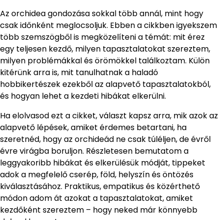
Az orchidea gondozása sokkal több annál, mint hogy
csak időnként meglocsoljuk. Ebben a cikkben igyekszem
több szemszögből is megközelíteni a témát: mit érez
egy teljesen kezdő, milyen tapasztalatokat szereztem,
milyen problémákkal és örömökkel találkoztam. Külön
kitérünk arra is, mit tanulhatnak a haladó
hobbikertészek ezekből az alapvető tapasztalatokból,
és hogyan lehet a kezdeti hibákat elkerülni.
Ha elolvasod ezt a cikket, választ kapsz arra, mik azok az
alapvető lépések, amiket érdemes betartani, ha
szeretnéd, hogy az orchideád ne csak túléljen, de évről
évre virágba boruljon. Részletesen bemutatom a
leggyakoribb hibákat és elkerülésük módját, tippeket
adok a megfelelő cserép, föld, helyszín és öntözés
kiválasztásához. Praktikus, empatikus és közérthető
módon adom át azokat a tapasztalatokat, amiket
kezdőként szereztem – hogy neked már könnyebb