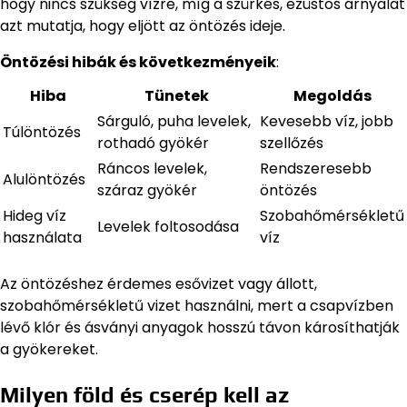
hogy nincs szükség vízre, míg a szürkés, ezüstös árnyalat
azt mutatja, hogy eljött az öntözés ideje.
Öntözési hibák és következményeik
:
Hiba
Tünetek
Megoldás
Sárguló, puha levelek,
Kevesebb víz, jobb
Túlöntözés
rothadó gyökér
szellőzés
Ráncos levelek,
Rendszeresebb
Alulöntözés
száraz gyökér
öntözés
Hideg víz
Szobahőmérsékletű
Levelek foltosodása
használata
víz
Az öntözéshez érdemes esővizet vagy állott,
szobahőmérsékletű vizet használni, mert a csapvízben
lévő klór és ásványi anyagok hosszú távon károsíthatják
a gyökereket.
Milyen föld és cserép kell az