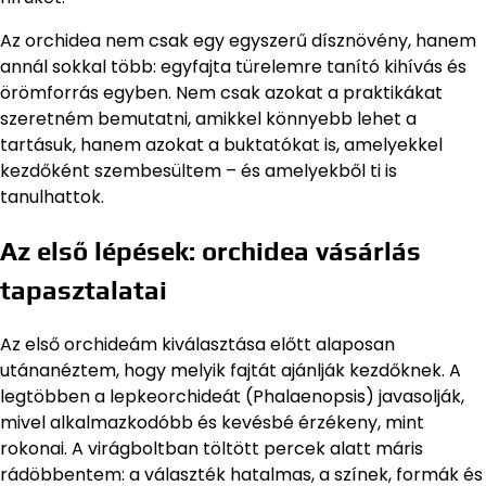
Az orchidea nem csak egy egyszerű dísznövény, hanem
annál sokkal több: egyfajta türelemre tanító kihívás és
örömforrás egyben. Nem csak azokat a praktikákat
szeretném bemutatni, amikkel könnyebb lehet a
tartásuk, hanem azokat a buktatókat is, amelyekkel
kezdőként szembesültem – és amelyekből ti is
tanulhattok.
Az első lépések: orchidea vásárlás
tapasztalatai
Az első orchideám kiválasztása előtt alaposan
utánanéztem, hogy melyik fajtát ajánlják kezdőknek. A
legtöbben a lepkeorchideát (Phalaenopsis) javasolják,
mivel alkalmazkodóbb és kevésbé érzékeny, mint
rokonai. A virágboltban töltött percek alatt máris
rádöbbentem: a választék hatalmas, a színek, formák és