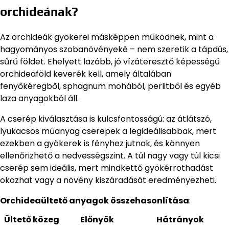
orchideának?
Az orchideák gyökerei másképpen működnek, mint a
hagyományos szobanövényeké – nem szeretik a tápdús,
sűrű földet. Ehelyett lazább, jó vízáteresztő képességű
orchideaföld keverék kell, amely általában
fenyőkéregből, sphagnum mohából, perlitből és egyéb
laza anyagokból áll.
A cserép kiválasztása is kulcsfontosságú: az átlátszó,
lyukacsos műanyag cserepek a legideálisabbak, mert
ezekben a gyökerek is fényhez jutnak, és könnyen
ellenőrizhető a nedvességszint. A túl nagy vagy túl kicsi
cserép sem ideális, mert mindkettő gyökérrothadást
okozhat vagy a növény kiszáradását eredményezheti.
Orchideaültető anyagok összehasonlítása
:
Ültető közeg
Előnyök
Hátrányok