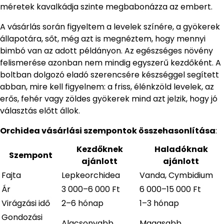
méretek kavalkádja szinte megbabonázza az embert.
A vásárlás során figyeltem a levelek színére, a gyökerek
állapotára, sőt, még azt is megnéztem, hogy mennyi
bimbó van az adott példányon. Az egészséges növény
felismerése azonban nem mindig egyszerű kezdőként. A
boltban dolgozó eladó szerencsére készséggel segített
abban, mire kell figyelnem: a friss, élénkzöld levelek, az
erős, fehér vagy zöldes gyökerek mind azt jelzik, hogy jó
választás előtt állok.
Orchidea vásárlási szempontok összehasonlítása
:
Kezdőknek
Haladóknak
Szempont
ajánlott
ajánlott
Fajta
Lepkeorchidea
Vanda, Cymbidium
Ár
3 000–6 000 Ft
6 000–15 000 Ft
Virágzási idő
2–6 hónap
1–3 hónap
Gondozási
Alacsonyabb
Magasabb