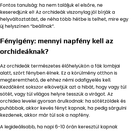
Fontos tanulság: ha nem találjuk el elsőre, ne
keseredjünk el! Az orchideák viszonylag jól bírják a
helyváltoztatást, de néha több hétbe is telhet, mire egy
új helyszínen “beállnak”.
Fényigény: mennyi napfény kell az
orchideáknak?
Az orchideák természetes élőhelyükön a fák lombjai
alatt, szórt fényben élnek. Ez a körülmény otthon is
megteremthető, de ehhez némi odafigyelés kell.
Kezdőként sokszor elkövetjük azt a hibát, hogy vagy túl
sötét, vagy túl világos helyre tesszük a virágot. Az
orchidea levelei gyorsan árulkodnak: ha sötétzöldek és
puhábbak, akkor kevés fényt kapnak, ha pedig sárgulni
kezdenek, akkor már túl sok a napfény.
A legideálisabb, ha napi 6-10 órán keresztül kapnak