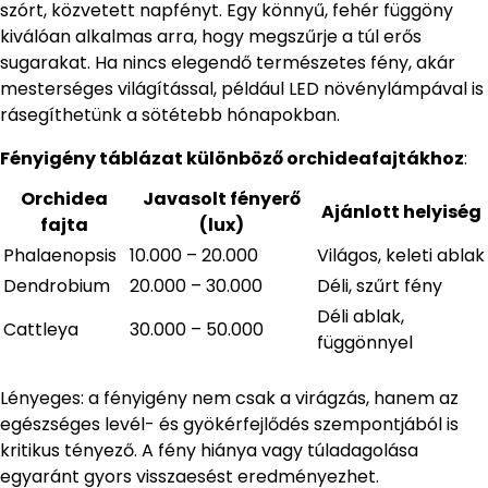
szórt, közvetett napfényt. Egy könnyű, fehér függöny
kiválóan alkalmas arra, hogy megszűrje a túl erős
sugarakat. Ha nincs elegendő természetes fény, akár
mesterséges világítással, például LED növénylámpával is
rásegíthetünk a sötétebb hónapokban.
Fényigény táblázat különböző orchideafajtákhoz
:
Orchidea
Javasolt fényerő
Ajánlott helyiség
fajta
(lux)
Phalaenopsis
10.000 – 20.000
Világos, keleti ablak
Dendrobium
20.000 – 30.000
Déli, szűrt fény
Déli ablak,
Cattleya
30.000 – 50.000
függönnyel
Lényeges: a fényigény nem csak a virágzás, hanem az
egészséges levél- és gyökérfejlődés szempontjából is
kritikus tényező. A fény hiánya vagy túladagolása
egyaránt gyors visszaesést eredményezhet.