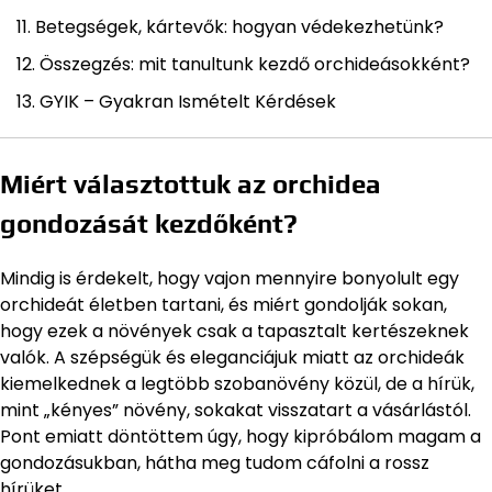
Betegségek, kártevők: hogyan védekezhetünk?
Összegzés: mit tanultunk kezdő orchideásokként?
GYIK – Gyakran Ismételt Kérdések
Miért választottuk az orchidea
gondozását kezdőként?
Mindig is érdekelt, hogy vajon mennyire bonyolult egy
orchideát életben tartani, és miért gondolják sokan,
hogy ezek a növények csak a tapasztalt kertészeknek
valók. A szépségük és eleganciájuk miatt az orchideák
kiemelkednek a legtöbb szobanövény közül, de a hírük,
mint „kényes” növény, sokakat visszatart a vásárlástól.
Pont emiatt döntöttem úgy, hogy kipróbálom magam a
gondozásukban, hátha meg tudom cáfolni a rossz
hírüket.