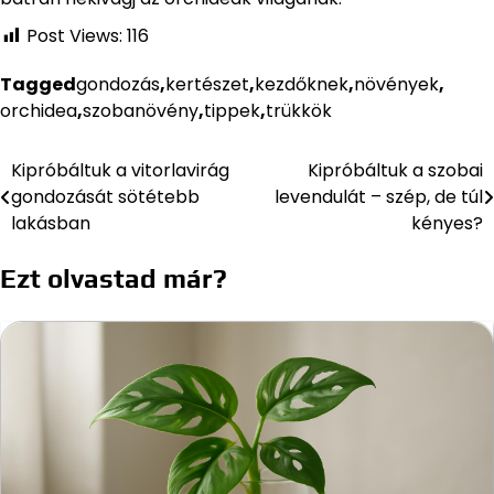
Post Views:
116
Tagged
gondozás
,
kertészet
,
kezdőknek
,
növények
,
orchidea
,
szobanövény
,
tippek
,
trükkök
Kipróbáltuk a vitorlavirág
Kipróbáltuk a szobai
Bejegyzés
gondozását sötétebb
levendulát – szép, de túl
navigáció
lakásban
kényes?
Ezt olvastad már?