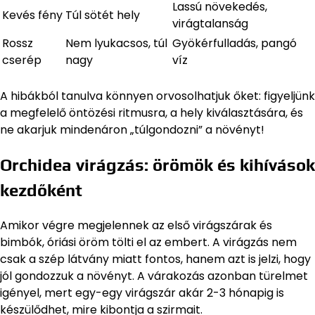
Lassú növekedés,
Kevés fény
Túl sötét hely
virágtalanság
Rossz
Nem lyukacsos, túl
Gyökérfulladás, pangó
cserép
nagy
víz
A hibákból tanulva könnyen orvosolhatjuk őket: figyeljünk
a megfelelő öntözési ritmusra, a hely kiválasztására, és
ne akarjuk mindenáron „túlgondozni” a növényt!
Orchidea virágzás: örömök és kihívások
kezdőként
Amikor végre megjelennek az első virágszárak és
bimbók, óriási öröm tölti el az embert. A virágzás nem
csak a szép látvány miatt fontos, hanem azt is jelzi, hogy
jól gondozzuk a növényt. A várakozás azonban türelmet
igényel, mert egy-egy virágszár akár 2-3 hónapig is
készülődhet, mire kibontja a szirmait.