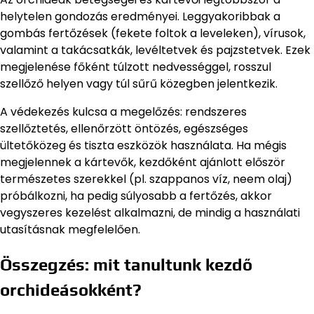
helytelen gondozás eredményei. Leggyakoribbak a
gombás fertőzések (fekete foltok a leveleken), vírusok,
valamint a takácsatkák, levéltetvek és pajzstetvek. Ezek
megjelenése főként túlzott nedvességgel, rosszul
szellőző helyen vagy túl sűrű közegben jelentkezik.
A védekezés kulcsa a megelőzés: rendszeres
szellőztetés, ellenőrzött öntözés, egészséges
ültetőközeg és tiszta eszközök használata. Ha mégis
megjelennek a kártevők, kezdőként ajánlott először
természetes szerekkel (pl. szappanos víz, neem olaj)
próbálkozni, ha pedig súlyosabb a fertőzés, akkor
vegyszeres kezelést alkalmazni, de mindig a használati
utasításnak megfelelően.
Összegzés: mit tanultunk kezdő
orchideásokként?