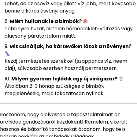
Lehet, de az esővíz vagy állott víz jobb, mert kevesebb
benne a káros ásványi anyag.
Miért hullanak le a bimbók?
Többnyire huzat, hirtelen hőmérséklet-változás vagy
alacsony páratartalom miatt.
Mit csináljak, ha kártevőket látok a növényen?
Kezdj természetes szerekkel (szappanos víz, neem
olaj), súlyosabb esetben használj permetszert.
Milyen gyorsan fejlődik egy új virágszár?
Általában 2-3 hónap szükséges a bimbók
megjelenéséig, majd fokozatosan nyílnak.
Köszönöm, hogy elolvastad a tapasztalataimat az
orchidea gondozásáról kezdőként! Remélem, sikerült
hasznos és bátorító tanácsokat átadnom, hogy te is
bátran nekivágj az orchideák világának.