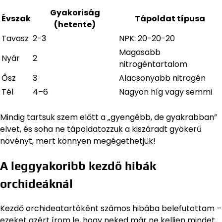
Gyakoriság
Évszak
Tápoldat típusa
(hetente)
Tavasz
2-3
NPK: 20-20-20
Magasabb
Nyár
2
nitrogéntartalom
Ősz
3
Alacsonyabb nitrogén
Tél
4–6
Nagyon híg vagy semmi
Mindig tartsuk szem előtt a „gyengébb, de gyakrabban”
elvet, és soha ne tápoldatozzuk a kiszáradt gyökerű
növényt, mert könnyen megégethetjük!
A leggyakoribb kezdő hibák
orchideáknál
Kezdő orchideatartóként számos hibába belefutottam –
ezeket azért írom le, hogy neked már ne kelljen mindet