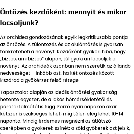
Öntözés kezdőként: mennyit és mikor
locsoljunk?
Az orchidea gondozásának egyik legkritikusabb pontja
az öntözés. A túlöntözés és az alulöntözés is gyorsan
tönkreteheti a növényt. Kezdőként gyakori hiba, hogy
„biztos, ami biztos” alapon, túl gyakran locsoljuk a
növényt. Az orchideák azonban nem szeretik az állandó
nedvességet – inkább azt, ha két öntözés között
kiszárad a gyökérzet felső rétege.
Tapasztalat alapján az ideális öntözési gyakoriság
hetente egyszer, de a lakás hőmérsékletétől és
páratartalmától is függ. Forró nyári napokon akár
kétszer is szükséges lehet, míg télen elég lehet 10-14
naponta. Mindig érdemes megnézni az átlátszó
cserépben a gyökerek színét: a zöld gyökerek azt jelzik,