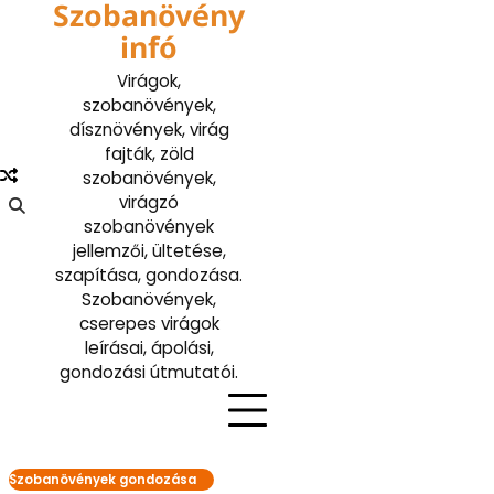
Szobanövény
Skip
to
infó
content
Virágok,
szobanövények,
dísznövények, virág
fajták, zöld
szobanövények,
virágzó
szobanövények
jellemzői, ültetése,
szapítása, gondozása.
Szobanövények,
cserepes virágok
leírásai, ápolási,
gondozási útmutatói.
Szobanövények gondozása