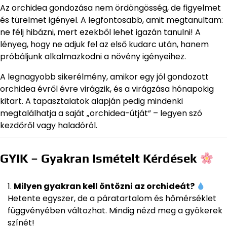
Az orchidea gondozása nem ördöngösség, de figyelmet
és türelmet igényel. A legfontosabb, amit megtanultam:
ne félj hibázni, mert ezekből lehet igazán tanulni! A
lényeg, hogy ne adjuk fel az első kudarc után, hanem
próbáljunk alkalmazkodni a növény igényeihez.
A legnagyobb sikerélmény, amikor egy jól gondozott
orchidea évről évre virágzik, és a virágzása hónapokig
kitart. A tapasztalatok alapján pedig mindenki
megtalálhatja a saját „orchidea-útját” – legyen szó
kezdőről vagy haladóról.
GYIK – Gyakran Ismételt Kérdések
Milyen gyakran kell öntözni az orchideát?
Hetente egyszer, de a páratartalom és hőmérséklet
függvényében változhat. Mindig nézd meg a gyökerek
színét!