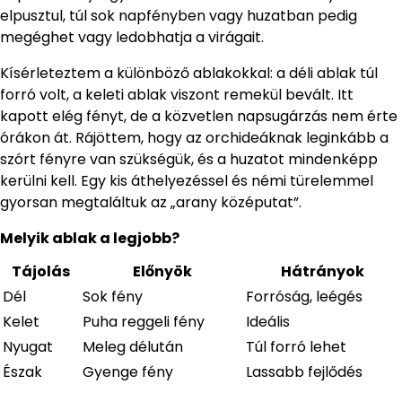
elpusztul, túl sok napfényben vagy huzatban pedig
megéghet vagy ledobhatja a virágait.
Kísérleteztem a különböző ablakokkal: a déli ablak túl
forró volt, a keleti ablak viszont remekül bevált. Itt
kapott elég fényt, de a közvetlen napsugárzás nem érte
órákon át. Rájöttem, hogy az orchideáknak leginkább a
szórt fényre van szükségük, és a huzatot mindenképp
kerülni kell. Egy kis áthelyezéssel és némi türelemmel
gyorsan megtaláltuk az „arany középutat”.
Melyik ablak a legjobb?
Tájolás
Előnyök
Hátrányok
Dél
Sok fény
Forróság, leégés
Kelet
Puha reggeli fény
Ideális
Nyugat
Meleg délután
Túl forró lehet
Észak
Gyenge fény
Lassabb fejlődés