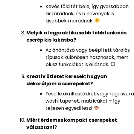
Kevés föld fér bele, így gyorsabban
kiszáradnak, és a növények is
kisebbek maradnak.
Melyik a legpraktikusabb többfunkciós
cserép kis lakásba?
Az önöntöző vagy beépített tárolós
típusok különösen hasznosak, mert
plusz funkciókat is ellátnak.
Kreatív ötletet keresek: hogyan
dekoráljam a cserepeket?
Fesd le akrilfestékkel, vagy ragassz rá
washi tape-et, matricákat – így
teljesen egyedi lesz!
Miért érdemes kompakt cserepeket
választani?