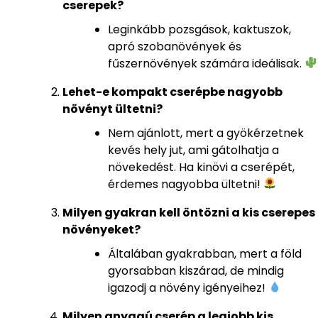
cserepek?
Leginkább pozsgások, kaktuszok,
apró szobanövények és
fűszernövények számára ideálisak.
Lehet-e kompakt cserépbe nagyobb
növényt ültetni?
Nem ajánlott, mert a gyökérzetnek
kevés hely jut, ami gátolhatja a
növekedést. Ha kinövi a cserépét,
érdemes nagyobba ültetni!
Milyen gyakran kell öntözni a kis cserepes
növényeket?
Általában gyakrabban, mert a föld
gyorsabban kiszárad, de mindig
igazodj a növény igényeihez!
Milyen anyagú cserép a legjobb kis