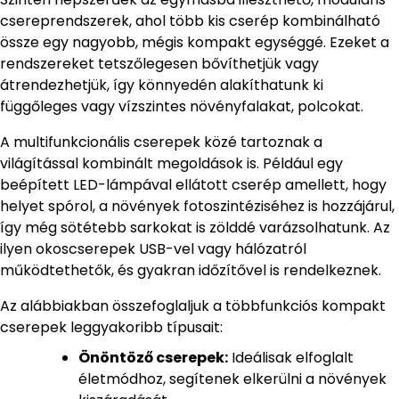
csereprendszerek, ahol több kis cserép kombinálható
össze egy nagyobb, mégis kompakt egységgé. Ezeket a
rendszereket tetszőlegesen bővíthetjük vagy
átrendezhetjük, így könnyedén alakíthatunk ki
függőleges vagy vízszintes növényfalakat, polcokat.
A multifunkcionális cserepek közé tartoznak a
világítással kombinált megoldások is. Például egy
beépített LED-lámpával ellátott cserép amellett, hogy
helyet spórol, a növények fotoszintéziséhez is hozzájárul,
így még sötétebb sarkokat is zölddé varázsolhatunk. Az
ilyen okoscserepek USB-vel vagy hálózatról
működtethetők, és gyakran időzítővel is rendelkeznek.
Az alábbiakban összefoglaljuk a többfunkciós kompakt
cserepek leggyakoribb típusait:
Önöntöző cserepek:
Ideálisak elfoglalt
életmódhoz, segítenek elkerülni a növények