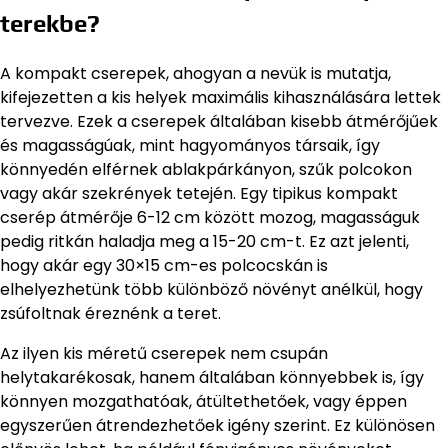
terekbe?
A kompakt cserepek, ahogyan a nevük is mutatja,
kifejezetten a kis helyek maximális kihasználására lettek
tervezve. Ezek a cserepek általában kisebb átmérőjűek
és magasságúak, mint hagyományos társaik, így
könnyedén elférnek ablakpárkányon, szűk polcokon
vagy akár szekrények tetején. Egy tipikus kompakt
cserép átmérője 6-12 cm között mozog, magasságuk
pedig ritkán haladja meg a 15-20 cm-t. Ez azt jelenti,
hogy akár egy 30×15 cm-es polcocskán is
elhelyezhetünk több különböző növényt anélkül, hogy
zsúfoltnak éreznénk a teret.
Az ilyen kis méretű cserepek nem csupán
helytakarékosak, hanem általában könnyebbek is, így
könnyen mozgathatóak, átültethetőek, vagy éppen
egyszerűen átrendezhetőek igény szerint. Ez különösen