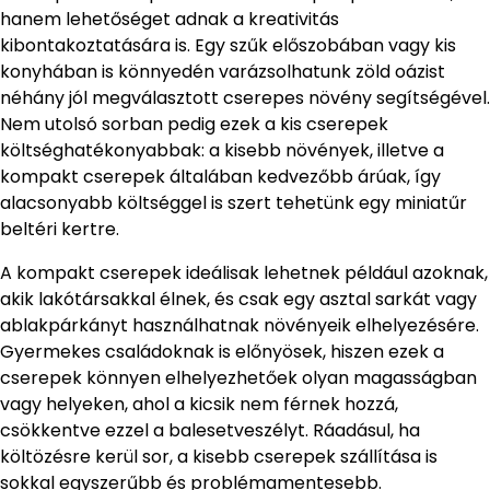
hanem lehetőséget adnak a kreativitás
kibontakoztatására is. Egy szűk előszobában vagy kis
konyhában is könnyedén varázsolhatunk zöld oázist
néhány jól megválasztott cserepes növény segítségével.
Nem utolsó sorban pedig ezek a kis cserepek
költséghatékonyabbak: a kisebb növények, illetve a
kompakt cserepek általában kedvezőbb árúak, így
alacsonyabb költséggel is szert tehetünk egy miniatűr
beltéri kertre.
A kompakt cserepek ideálisak lehetnek például azoknak,
akik lakótársakkal élnek, és csak egy asztal sarkát vagy
ablakpárkányt használhatnak növényeik elhelyezésére.
Gyermekes családoknak is előnyösek, hiszen ezek a
cserepek könnyen elhelyezhetőek olyan magasságban
vagy helyeken, ahol a kicsik nem férnek hozzá,
csökkentve ezzel a balesetveszélyt. Ráadásul, ha
költözésre kerül sor, a kisebb cserepek szállítása is
sokkal egyszerűbb és problémamentesebb.