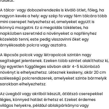
falakat.
A tálca- vagy dobozelrendezés is kiváló ötlet, főleg, ha
nagyon kevés a hely: egy szép fa vagy fém tálcára több
mini cserepet helyezhetsz el, amelyeket együtt is
könnyű mozgatni. Ez a megoldás tökéletes, ha
napközben szeretnéd a növényeket a napfényhez
közelebb tenni, este pedig visszavinni őket egy
árnyékosabb polcra vagy asztalra.
A lépcsős polcok vagy létrapolcok szintén nagy
segítséget jelentenek. Ezeken több szintet alakíthatsz ki,
így egyetlen függőleges sávban akár 4-5 különböző
növényt is elhelyezhetsz. Léteznek keskeny, akár 20 cm
szélességű polcrendszerek, amelyeket szinte bármelyik
sarokban elhelyezhetsz.
Az üvegből vagy akrilból készült, átlátszó cserepekkel
légies, könnyed hatást érhetsz el. Ezeket érdemes
világos helyekre, például ablakpárkányra vagy