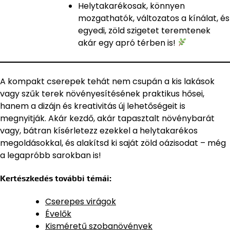
Helytakarékosak, könnyen
mozgathatók, változatos a kínálat, és
egyedi, zöld szigetet teremtenek
akár egy apró térben is!
A kompakt cserepek tehát nem csupán a kis lakások
vagy szűk terek növényesítésének praktikus hősei,
hanem a dizájn és kreativitás új lehetőségeit is
megnyitják. Akár kezdő, akár tapasztalt növénybarát
vagy, bátran kísérletezz ezekkel a helytakarékos
megoldásokkal, és alakítsd ki saját zöld oázisodat – még
a legapróbb sarokban is!
Kertészkedés további témái:
Cserepes virágok
Évelők
Kisméretű szobanövények