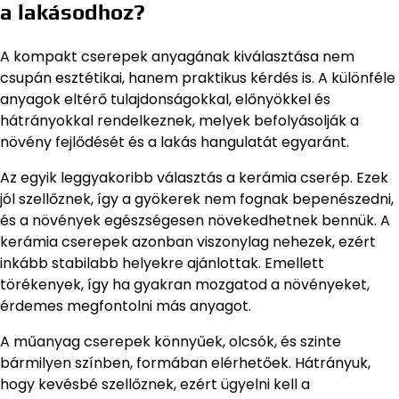
a lakásodhoz?
A kompakt cserepek anyagának kiválasztása nem
csupán esztétikai, hanem praktikus kérdés is. A különféle
anyagok eltérő tulajdonságokkal, előnyökkel és
hátrányokkal rendelkeznek, melyek befolyásolják a
növény fejlődését és a lakás hangulatát egyaránt.
Az egyik leggyakoribb választás a kerámia cserép. Ezek
jól szellőznek, így a gyökerek nem fognak bepenészedni,
és a növények egészségesen növekedhetnek bennük. A
kerámia cserepek azonban viszonylag nehezek, ezért
inkább stabilabb helyekre ajánlottak. Emellett
törékenyek, így ha gyakran mozgatod a növényeket,
érdemes megfontolni más anyagot.
A műanyag cserepek könnyűek, olcsók, és szinte
bármilyen színben, formában elérhetőek. Hátrányuk,
hogy kevésbé szellőznek, ezért ügyelni kell a