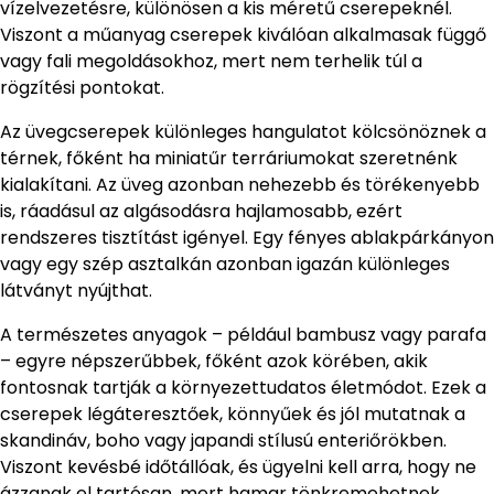
vízelvezetésre, különösen a kis méretű cserepeknél.
Viszont a műanyag cserepek kiválóan alkalmasak függő
vagy fali megoldásokhoz, mert nem terhelik túl a
rögzítési pontokat.
Az üvegcserepek különleges hangulatot kölcsönöznek a
térnek, főként ha miniatűr terráriumokat szeretnénk
kialakítani. Az üveg azonban nehezebb és törékenyebb
is, ráadásul az algásodásra hajlamosabb, ezért
rendszeres tisztítást igényel. Egy fényes ablakpárkányon
vagy egy szép asztalkán azonban igazán különleges
látványt nyújthat.
A természetes anyagok – például bambusz vagy parafa
– egyre népszerűbbek, főként azok körében, akik
fontosnak tartják a környezettudatos életmódot. Ezek a
cserepek légáteresztőek, könnyűek és jól mutatnak a
skandináv, boho vagy japandi stílusú enteriőrökben.
Viszont kevésbé időtállóak, és ügyelni kell arra, hogy ne
ázzanak el tartósan, mert hamar tönkremehetnek.