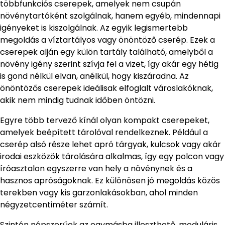
többfunkciós cserepek, amelyek nem csupán
növénytartóként szolgálnak, hanem egyéb, mindennapi
igényeket is kiszolgálnak. Az egyik legismertebb
megoldás a víztartályos vagy önöntöző cserép. Ezek a
cserepek alján egy külön tartály található, amelyből a
növény igény szerint szívja fel a vizet, így akár egy hétig
is gond nélkül elvan, anélkül, hogy kiszáradna. Az
önöntözős cserepek ideálisak elfoglalt városlakóknak,
akik nem mindig tudnak időben öntözni.
Egyre több tervező kínál olyan kompakt cserepeket,
amelyek beépített tárolóval rendelkeznek. Például a
cserép alsó része lehet apró tárgyak, kulcsok vagy akár
irodai eszközök tárolására alkalmas, így egy polcon vagy
íróasztalon egyszerre van hely a növénynek és a
hasznos apróságoknak. Ez különösen jó megoldás közös
terekben vagy kis garzonlakásokban, ahol minden
négyzetcentiméter számít.
Szintén népszerűek az egymásba illeszthető, moduláris