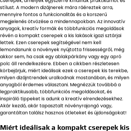
cserepek, amelyek egyszerre kínálnak praktikumot és
stílust. A modern dizájnerek mára ráéreztek arra,
mennyire fontos a funkcionalitás és a korszerű
megjelenés ötvözése a mindennapokban. Az innovatív
anyagok, kreatív formák és többfunkciós megoldások
révén a kompakt cserepek a kis lakások igazi sztárjai
lettek. Ezen cserepek segítségével nem kell
lemondanunk a növények nyújtotta frissességről, még
akkor sem, ha csak egy ablakpárkány vagy egy apró
polc áll rendelkezésre. Ebben a cikkben részletesen
körbejárjuk, miért ideálisak ezek a cserepek kis terekbe,
milyen dizájntrendek uralkodnak mostanában, és milyen
anyagból érdemes választani. Megnézzük továbbá a
legpraktikusabb, többfunkciós megoldásokat, és
inspiráló tippeket is adunk a kreatív elrendezésekhez.
Akár kezdő, akár tapasztalt növényrajongó vagy,
garantáltan találsz hasznos ötleteket és újdonságokat!
Miért ideálisak a kompakt cserepek kis