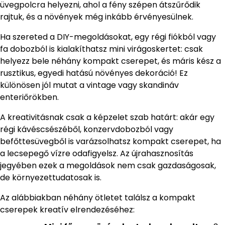
üvegpolcra helyezni, ahol a fény szépen átszűrődik
rajtuk, és a növények még inkább érvényesülnek.
Ha szereted a DIY-megoldásokat, egy régi fiókból vagy
fa dobozból is kialakíthatsz mini virágoskertet: csak
helyezz bele néhány kompakt cserepet, és máris kész a
rusztikus, egyedi hatású növényes dekoráció! Ez
különösen jól mutat a vintage vagy skandináv
enteriőrökben.
A kreativitásnak csak a képzelet szab határt: akár egy
régi kávéscsészéből, konzervdobozból vagy
befőttesüvegből is varázsolhatsz kompakt cserepet, ha
a lecsepegő vízre odafigyelsz. Az újrahasznosítás
jegyében ezek a megoldások nem csak gazdaságosak,
de környezettudatosak is.
Az alábbiakban néhány ötletet találsz a kompakt
cserepek kreatív elrendezéséhez: