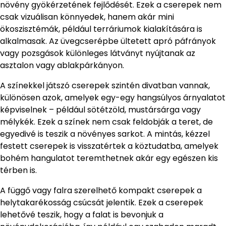
növény gyökérzetének fejlődését. Ezek a cserepek nem
csak vizuálisan könnyedek, hanem akár mini
ökoszisztémák, például terráriumok kialakítására is
alkalmasak. Az üvegcserépbe ültetett apró páfrányok
vagy pozsgások különleges látványt nyújtanak az
asztalon vagy ablakpárkányon.
A színekkel játszó cserepek szintén divatban vannak,
különösen azok, amelyek egy-egy hangsúlyos árnyalatot
képviselnek – például sötétzöld, mustársárga vagy
mélykék. Ezek a színek nem csak feldobják a teret, de
egyedivé is teszik a növényes sarkot. A mintás, kézzel
festett cserepek is visszatértek a köztudatba, amelyek
bohém hangulatot teremthetnek akár egy egészen kis
térben is.
A függő vagy falra szerelhető kompakt cserepek a
helytakarékosság csúcsát jelentik. Ezek a cserepek
lehetővé teszik, hogy a falat is bevonjuk a