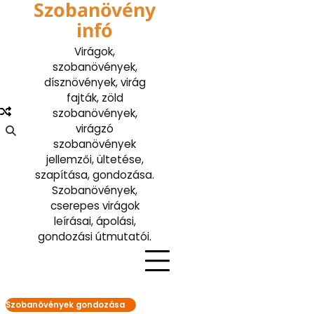
Szobanövény
Skip
to
infó
content
Virágok,
szobanövények,
dísznövények, virág
fajták, zöld
szobanövények,
virágzó
szobanövények
jellemzői, ültetése,
szapítása, gondozása.
Szobanövények,
cserepes virágok
leírásai, ápolási,
gondozási útmutatói.
Szobanövények gondozása