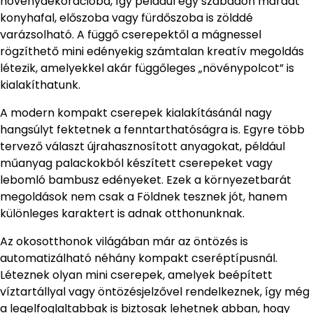
növénydekorációba, így például egy szabadon maradt
konyhafal, előszoba vagy fürdőszoba is zölddé
varázsolható. A függő cserepektől a mágnessel
rögzíthető mini edényekig számtalan kreatív megoldás
létezik, amelyekkel akár függőleges „növénypolcot” is
kialakíthatunk.
A modern kompakt cserepek kialakításánál nagy
hangsúlyt fektetnek a fenntarthatóságra is. Egyre több
tervező választ újrahasznosított anyagokat, például
műanyag palackokból készített cserepeket vagy
lebomló bambusz edényeket. Ezek a környezetbarát
megoldások nem csak a Földnek tesznek jót, hanem
különleges karaktert is adnak otthonunknak.
Az okosotthonok világában már az öntözés is
automatizálható néhány kompakt cseréptípusnál.
Léteznek olyan mini cserepek, amelyek beépített
víztartállyal vagy öntözésjelzővel rendelkeznek, így még
a legelfoglaltabbak is biztosak lehetnek abban, hogy