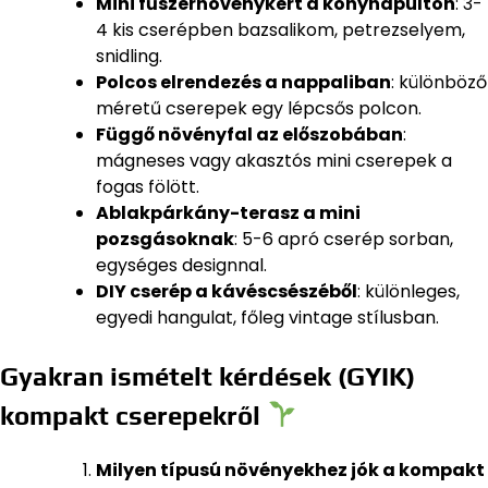
Mini fűszernövénykert a konyhapulton
: 3-
4 kis cserépben bazsalikom, petrezselyem,
snidling.
Polcos elrendezés a nappaliban
: különböző
méretű cserepek egy lépcsős polcon.
Függő növényfal az előszobában
:
mágneses vagy akasztós mini cserepek a
fogas fölött.
Ablakpárkány-terasz a mini
pozsgásoknak
: 5-6 apró cserép sorban,
egységes designnal.
DIY cserép a kávéscsészéből
: különleges,
egyedi hangulat, főleg vintage stílusban.
Gyakran ismételt kérdések (GYIK)
kompakt cserepekről
Milyen típusú növényekhez jók a kompakt