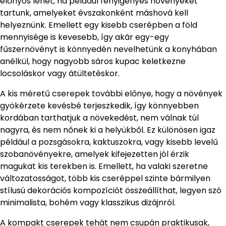
előnyös lehet, ha például fényigényes növényeket
tartunk, amelyeket évszakonként máshová kell
helyeznünk. Emellett egy kisebb cserépben a föld
mennyisége is kevesebb, így akár egy-egy
fűszernövényt is könnyedén nevelhetünk a konyhában
anélkül, hogy nagyobb sáros kupac keletkezne
locsoláskor vagy átültetéskor.
A kis méretű cserepek további előnye, hogy a növények
gyökérzete kevésbé terjeszkedik, így könnyebben
kordában tarthatjuk a növekedést, nem válnak túl
nagyra, és nem nőnek ki a helyükből. Ez különösen igaz
például a pozsgásokra, kaktuszokra, vagy kisebb levelű
szobanövényekre, amelyek kifejezetten jól érzik
magukat kis terekben is. Emellett, ha valaki szeretne
változatosságot, több kis cseréppel szinte bármilyen
stílusú dekorációs kompozíciót összeállíthat, legyen szó
minimalista, bohém vagy klasszikus dizájnról.
A kompakt cserepek tehát nem csupán praktikusak,