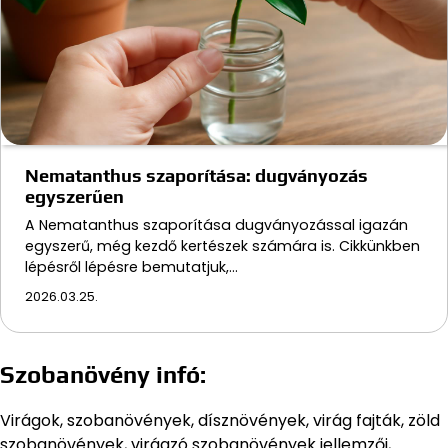
Nematanthus szaporítása: dugványozás
egyszerűen
A Nematanthus szaporítása dugványozással igazán
egyszerű, még kezdő kertészek számára is. Cikkünkben
lépésről lépésre bemutatjuk,…
2026.03.25.
Szobanövény infó:
Virágok, szobanövények, dísznövények, virág fajták, zöld
szobanövények, virágzó szobanövények jellemzői,