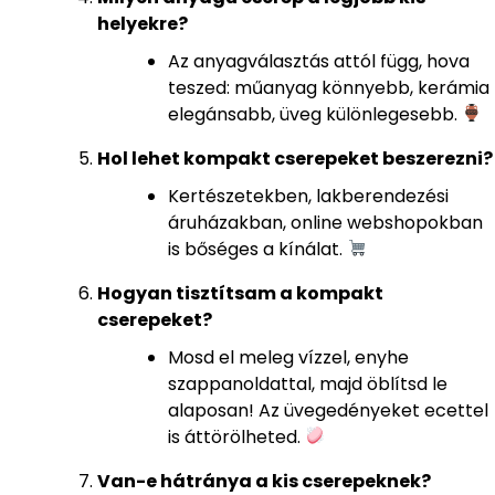
helyekre?
Az anyagválasztás attól függ, hova
teszed: műanyag könnyebb, kerámia
elegánsabb, üveg különlegesebb.
Hol lehet kompakt cserepeket beszerezni?
Kertészetekben, lakberendezési
áruházakban, online webshopokban
is bőséges a kínálat.
Hogyan tisztítsam a kompakt
cserepeket?
Mosd el meleg vízzel, enyhe
szappanoldattal, majd öblítsd le
alaposan! Az üvegedényeket ecettel
is áttörölheted.
Van-e hátránya a kis cserepeknek?