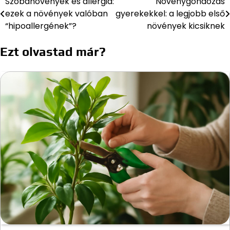
Szobanövények és allergia:
Növénygondozás
Bejegyzés
ezek a növények valóban
gyerekekkel: a legjobb első
navigáció
“hipoallergének”?
növények kicsiknek
Ezt olvastad már?