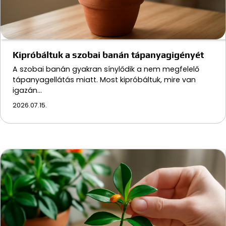
Kipróbáltuk a szobai banán tápanyagigényét
A szobai banán gyakran sínylődik a nem megfelelő
tápanyagellátás miatt. Most kipróbáltuk, mire van
igazán…
2026.07.15.