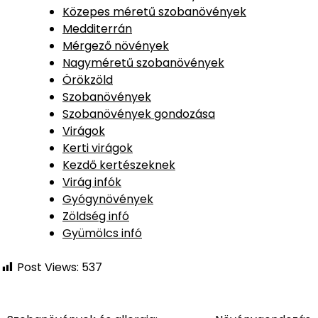
Közepes méretű szobanövények
Medditerrán
Mérgező növények
Nagyméretű szobanövények
Örökzöld
Szobanövények
Szobanövények gondozása
Virágok
Kerti virágok
Kezdő kertészeknek
Virág infók
Gyógynövények
Zöldség infó
Gyümölcs infó
Post Views:
537