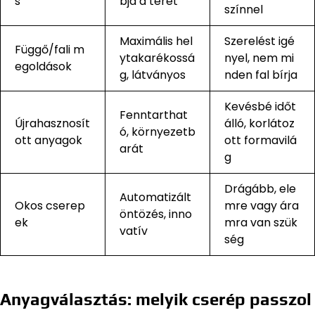
s
bja a teret
színnel
Maximális hel
Szerelést igé
Függő/fali m
ytakarékossá
nyel, nem mi
egoldások
g, látványos
nden fal bírja
Kevésbé időt
Fenntarthat
Újrahasznosít
álló, korlátoz
ó, környezetb
ott anyagok
ott formavilá
arát
g
Drágább, ele
Automatizált
Okos cserep
mre vagy ára
öntözés, inno
ek
mra van szük
vatív
ség
Anyagválasztás: melyik cserép passzol