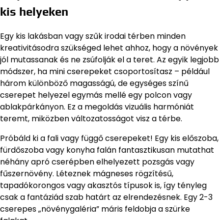
kis helyeken
Egy kis lakásban vagy szűk irodai térben minden
kreativitásodra szükséged lehet ahhoz, hogy a növények
jól mutassanak és ne zsúfolják el a teret. Az egyik legjobb
módszer, ha mini cserepeket csoportosítasz – például
három különböző magasságú, de egységes színű
cserepet helyezel egymás mellé egy polcon vagy
ablakpárkányon. Ez a megoldás vizuális harmóniát
teremt, miközben változatosságot visz a térbe.
Próbáld ki a fali vagy függő cserepeket! Egy kis előszoba,
fürdőszoba vagy konyha falán fantasztikusan mutathat
néhány apró cserépben elhelyezett pozsgás vagy
fűszernövény. Léteznek mágneses rögzítésű,
tapadókorongos vagy akasztós típusok is, így tényleg
csak a fantáziád szab határt az elrendezésnek. Egy 2-3
cserepes „növénygaléria” máris feldobja a szürke