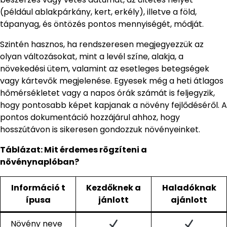
(például ablakpárkány, kert, erkély), illetve a föld,
tápanyag, és öntözés pontos mennyiségét, módját.
Szintén hasznos, ha rendszeresen megjegyezzük az
olyan változásokat, mint a levél színe, alakja, a
növekedési ütem, valamint az esetleges betegségek
vagy kártevők megjelenése. Egyesek még a heti átlagos
hőmérsékletet vagy a napos órák számát is feljegyzik,
hogy pontosabb képet kapjanak a növény fejlődéséről. A
pontos dokumentáció hozzájárul ahhoz, hogy
hosszútávon is sikeresen gondozzuk növényeinket.
Táblázat: Mit érdemes rögzíteni a
növénynaplóban?
Információ t
Kezdőknek a
Haladóknak
ípusa
jánlott
ajánlott
Növény neve