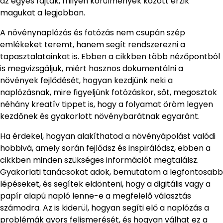
az egyes fajták, milyen körülmények között érzik
magukat a legjobban.
A növénynaplózás és fotózás nem csupán szép
emlékeket teremt, hanem segít rendszerezni a
tapasztalatainkat is. Ebben a cikkben több nézőpontból
is megvizsgáljuk, miért hasznos dokumentálni a
növények fejlődését, hogyan kezdjünk neki a
naplózásnak, mire figyeljünk fotózáskor, sőt, megosztok
néhány kreatív tippet is, hogy a folyamat öröm legyen
kezdőnek és gyakorlott növénybarátnak egyaránt.
Ha érdekel, hogyan alakíthatod a növényápolást valódi
hobbivá, amely során fejlődsz és inspirálódsz, ebben a
cikkben minden szükséges információt megtalálsz.
Gyakorlati tanácsokat adok, bemutatom a legfontosabb
lépéseket, és segítek eldönteni, hogy a digitális vagy a
papír alapú napló lenne-e a megfelelő választás
számodra. Az is kiderül, hogyan segíti elő a naplózás a
problémák gyors felismerését, és hogyan válhat ez a