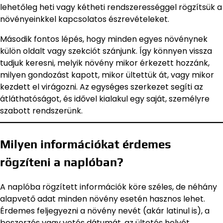
lehetőleg heti vagy kétheti rendszerességgel rögzítsük a
növényeinkkel kapcsolatos észrevételeket.
Második fontos lépés, hogy minden egyes növénynek
külön oldalt vagy szekciót szánjunk. Így könnyen vissza
tudjuk keresni, melyik növény mikor érkezett hozzánk,
milyen gondozást kapott, mikor ültettük át, vagy mikor
kezdett el virágozni. Az egységes szerkezet segíti az
átláthatóságot, és idővel kialakul egy saját, személyre
szabott rendszerünk.
Milyen információkat érdemes
rögzíteni a naplóban?
A naplóba rögzített információk köre széles, de néhány
alapvető adat minden növény esetén hasznos lehet.
Érdemes feljegyezni a növény nevét (akár latinul is), a
beszerzés vagy vetés dátumát, az ültetés helyét