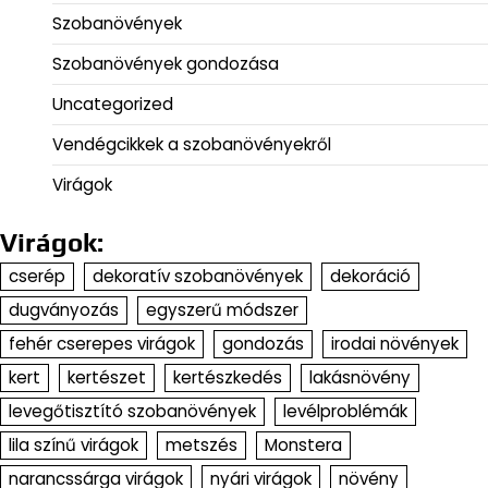
Szobanövények
Szobanövények gondozása
Uncategorized
Vendégcikkek a szobanövényekről
Virágok
Virágok:
cserép
dekoratív szobanövények
dekoráció
dugványozás
egyszerű módszer
fehér cserepes virágok
gondozás
irodai növények
kert
kertészet
kertészkedés
lakásnövény
levegőtisztító szobanövények
levélproblémák
lila színű virágok
metszés
Monstera
narancssárga virágok
nyári virágok
növény