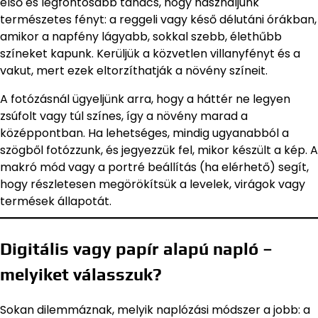
első és legfontosabb tanács, hogy használjunk
természetes fényt: a reggeli vagy késő délutáni órákban,
amikor a napfény lágyabb, sokkal szebb, élethűbb
színeket kapunk. Kerüljük a közvetlen villanyfényt és a
vakut, mert ezek eltorzíthatják a növény színeit.
A fotózásnál ügyeljünk arra, hogy a háttér ne legyen
zsúfolt vagy túl színes, így a növény marad a
középpontban. Ha lehetséges, mindig ugyanabból a
szögből fotózzunk, és jegyezzük fel, mikor készült a kép. A
makró mód vagy a portré beállítás (ha elérhető) segít,
hogy részletesen megörökítsük a levelek, virágok vagy
termések állapotát.
Digitális vagy papír alapú napló –
melyiket válasszuk?
Sokan dilemmáznak, melyik naplózási módszer a jobb: a