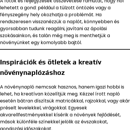
A fotók és feljegyzések összevetése rámutat, hogy hol
lehetett a gond: például a túlzott öntözés vagy a
fényszegény hely okozhatja a problémát. Ha
rendszeresen visszanézzük a naplót, könnyebben és
gyorsabban tudunk reagálni, javítani az ápolási
szokásainkon, és talán még meg is menthetjük a
növényünket egy komolyabb bajtól.
Inspirációk és ötletek a kreatív
növénynaplózáshoz
A növénynapló nemcsak hasznos, hanem igazi hobbi is
lehet, ha kreatívan közelítjük meg. Kézzel írott napló
esetén bátran díszítsük matricákkal, rajzokkal, vagy akár
préselt levelekkel, virágokkal. Egyesek
akvarellfestményekkel kísérik a növények fejlődését,
mások különféle színekkel jelölik az évszakokat,
gondozási időszakokat.