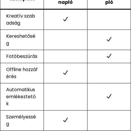
napló
pló
Kreatív szab
adság
Kereshetősé
g
Fotóbeszúrás
Offline hozzáf
érés
Automatikus
emlékeztető
k
Személyessé
g