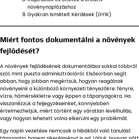
növénynaplózáshoz
Gyakran Ismételt Kérdések (GYIK)
Miért fontos dokumentálni a növények
fejlődését?
A növények fejlődésének dokumentálása sokkal többről
szól, mint puszta adminisztrációról. Elsősorban segít
abban, hogy jobban megértsük, hogyan reagálnak
növényeink a különböző környezeti tényezőkre: fényre,
vízre, hőmérsékletre vagy éppen a tápanyagokra. Ha
visszanézzük a feljegyzéseinket, könnyebben
értelmezhetjük, miért történt egy váratlan levélhullás,
vagy hogyan lehetett volna elkerülni egy problémát.
Egy napló vezetése nemcsak a hibákból való tanulást
támogatja, hanem sikerélményt is ad. Látjuk, hogyan nőtt