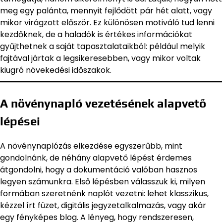
meg egy palánta, mennyit fejlődött pár hét alatt, vagy
mikor virágzott először. Ez különösen motiváló tud lenni
kezdőknek, de a haladók is értékes információkat
gyűjthetnek a saját tapasztalataikból: például melyik
fajtával jártak a legsikeresebben, vagy mikor voltak
kiugró növekedési időszakok.
A növénynapló vezetésének alapvető
lépései
A növénynaplózás elkezdése egyszerűbb, mint
gondolnánk, de néhány alapvető lépést érdemes
átgondolni, hogy a dokumentáció valóban hasznos
legyen számunkra. Első lépésben válasszuk ki, milyen
formában szeretnénk naplót vezetni: lehet klasszikus,
kézzel írt füzet, digitális jegyzetalkalmazás, vagy akár
egy fényképes blog. A lényeg, hogy rendszeresen,