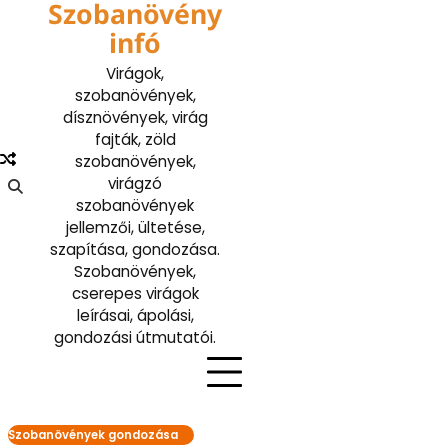
Szobanövény
Skip
to
infó
content
Virágok,
szobanövények,
dísznövények, virág
fajták, zöld
szobanövények,
virágzó
szobanövények
jellemzői, ültetése,
szapítása, gondozása.
Szobanövények,
cserepes virágok
leírásai, ápolási,
gondozási útmutatói.
Szobanövények gondozása