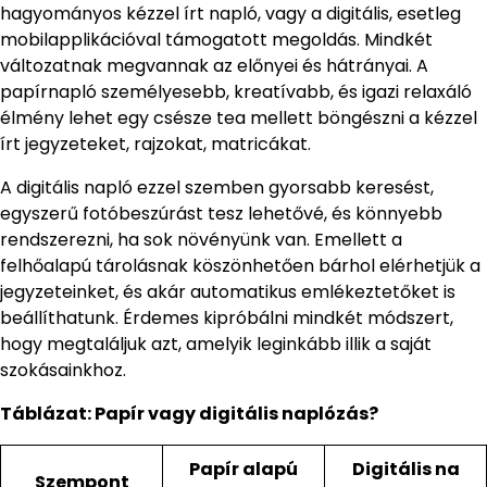
hagyományos kézzel írt napló, vagy a digitális, esetleg
mobilapplikációval támogatott megoldás. Mindkét
változatnak megvannak az előnyei és hátrányai. A
papírnapló személyesebb, kreatívabb, és igazi relaxáló
élmény lehet egy csésze tea mellett böngészni a kézzel
írt jegyzeteket, rajzokat, matricákat.
A digitális napló ezzel szemben gyorsabb keresést,
egyszerű fotóbeszúrást tesz lehetővé, és könnyebb
rendszerezni, ha sok növényünk van. Emellett a
felhőalapú tárolásnak köszönhetően bárhol elérhetjük a
jegyzeteinket, és akár automatikus emlékeztetőket is
beállíthatunk. Érdemes kipróbálni mindkét módszert,
hogy megtaláljuk azt, amelyik leginkább illik a saját
szokásainkhoz.
Táblázat: Papír vagy digitális naplózás?
Papír alapú
Digitális na
Szempont