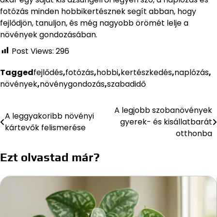
fotózás minden hobbikertésznek segít abban, hogy
fejlődjön, tanuljon, és még nagyobb örömét lelje a
növények gondozásában.
Post Views:
296
Tagged
fejlődés
,
fotózás
,
hobbi
,
kertészkedés
,
naplózás
,
növények
,
növénygondozás
,
szabadidő
A legjobb szobanövények
Bejegyzés
A leggyakoribb növényi
gyerek- és kisállatbarát
kártevők felismerése
navigáció
otthonba
Ezt olvastad már?