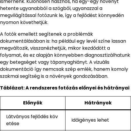
ismernénk. Különösen hasznos, ha egy-egy növényt
hetente ugyanabból a szögből, ugyanazzal a
megvilágítással fotózunk le, így a fejlődést könnyedén
nyomon követhetjük.
A fotók emellett segítenek a problémák
dokumentálásában is: ha például egy levél színe lassan
megváltozik, visszanézhetjük, mikor kezdődött a
folyamat, és ez alapján könnyebben diagnosztizálhatunk
egy betegséget vagy tápanyaghiányt. A vizuális
dokumentáció így nemcsak szép emlék, hanem komoly
szakmai segítség is a növények gondozásában.
Táblázat: A rendszeres fotózás előnyei és hátrányai
Előnyök
Hátrányok
Látványos fejlődés köv
Időigényes lehet
etése