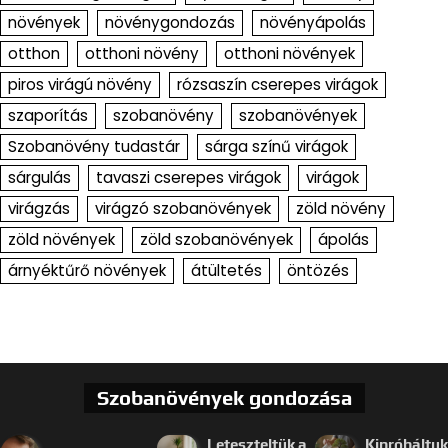
növények
növénygondozás
növényápolás
otthon
otthoni növény
otthoni növények
piros virágú növény
rózsaszín cserepes virágok
szaporítás
szobanövény
szobanövények
Szobanövény tudastár
sárga színű virágok
sárgulás
tavaszi cserepes virágok
virágok
virágzás
virágzó szobanövények
zöld növény
zöld növények
zöld szobanövények
ápolás
árnyéktűrő növények
átültetés
öntözés
Szobanövények gondozása
Leteszteltük a
Kipróbáltuk