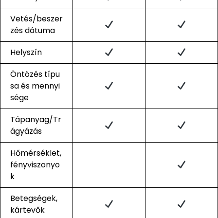
Vetés/beszer
zés dátuma
Helyszín
Öntözés típu
sa és mennyi
sége
Tápanyag/Tr
ágyázás
Hőmérséklet,
fényviszonyo
k
Betegségek,
kártevők