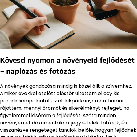
Kövesd nyomon a növényeid fejlődését
– naplózás és fotózás
A növények gondozása mindig is közel állt a szívemhez.
Amikor évekkel ezelőtt először ültettem el egy kis
paradicsompalántát az ablakpárkányomon, hamar
rájöttem, mennyi örömöt és sikerélményt rejteget, ha
figyelemmel kísérem a fejlődését. Azóta minden
növényemet dokumentálom: jegyzetelek, fotózok, és
visszanézve rengeteget tanulok belőle, hogyan fejlődnek