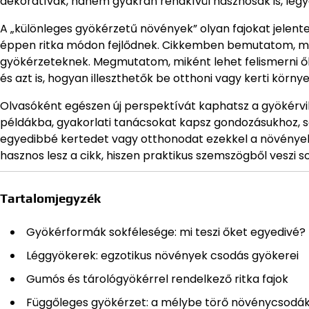
dekoratívak, hanem gyakran rendkívül hasznosak is, legye
A „különleges gyökérzetű növények” olyan fajokat jelent
éppen ritka módon fejlődnek. Cikkemben bemutatom, mily
gyökérzeteknek. Megmutatom, miként lehet felismerni ők
és azt is, hogyan illeszthetők be otthoni vagy kerti körny
Olvasóként egészen új perspektívát kaphatsz a gyökérvi
példákba, gyakorlati tanácsokat kapsz gondozásukhoz, s
egyedibbé kertedet vagy otthonodat ezekkel a növénye
hasznos lesz a cikk, hiszen praktikus szemszögből veszi s
Tartalomjegyzék
Gyökérformák sokfélesége: mi teszi őket egyedivé?
Léggyökerek: egzotikus növények csodás gyökerei
Gumós és tárológyökérrel rendelkező ritka fajok
Függőleges gyökérzet: a mélybe törő növénycsodá