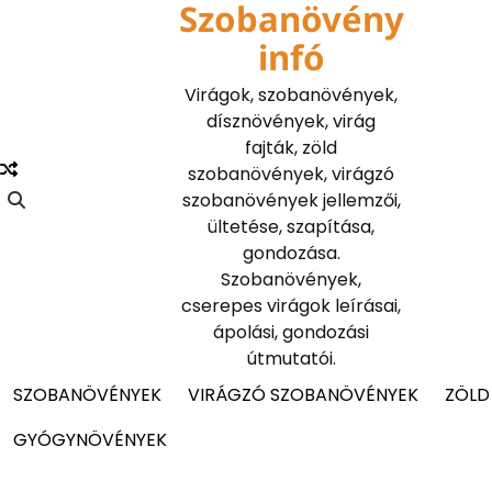
Szobanövény
Skip
to
infó
content
Virágok, szobanövények,
dísznövények, virág
fajták, zöld
szobanövények, virágzó
szobanövények jellemzői,
ültetése, szapítása,
gondozása.
Szobanövények,
cserepes virágok leírásai,
ápolási, gondozási
útmutatói.
SZOBANÖVÉNYEK
VIRÁGZÓ SZOBANÖVÉNYEK
ZÖLD
GYÓGYNÖVÉNYEK