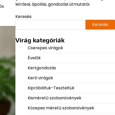
leírásai, ápolási, gondozási útmutatói.
ós
Keresés
Keresés
Virág kategóriák
Cserepes virágok
Évelők
Kertgondozás
Kerti virágok
Kipróbáltuk-Teszteltük
Kisméretű szobanövények
Közepes méretű szobanövények