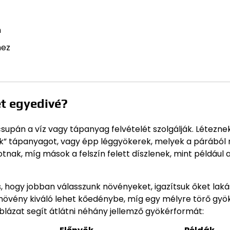
n
hez
et egyedivé?
supán a víz vagy tápanyag felvételét szolgálják. Létezne
” tápanyagot, vagy épp léggyökerek, melyek a párából n
otnak, míg mások a felszín felett díszlenek, mint például 
 hogy jobban válasszunk növényeket, igazítsuk őket lak
 növény kiváló lehet kőedénybe, míg egy mélyre törő gyö
áblázat segít átlátni néhány jellemző gyökérformát: