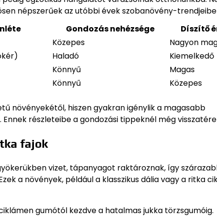
önösen népszerűek az utóbbi évek szobanövény-trendjeibe
nléte
Gondozás nehézsége
Díszítő é
Közepes
Nagyon ma
ökér)
Haladó
Kiemelkedő
Könnyű
Magas
Könnyű
Közepes
tű növényekétől, hiszen gyakran igénylik a magasabb
 Ennek részleteibe a gondozási tippeknél még visszatére
tka fajok
gyökerükben vizet, tápanyagot raktároznak, így száraza
Ezek a növények, például a klasszikus dália vagy a ritka c
 ciklámen gumótól kezdve a hatalmas jukka törzsgumóig.