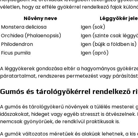
véletlen, hogy az efféle gyökérrel rendelkező fajok kül
Növény neve
Léggyökér jele
Monstera deliciosa
Igen (sok)
Orchidea (Phalaenopsis)
Igen (szinte csak léggy
Philodendron
Igen (bújik a földben is)
Ficus pumila
Igen (apró)
A léggyökerek gondozása eltér a hagyományos gyökérze
páratartalmat, rendszeres permetezést vagy párásítást.
Gumós és tárológyökérrel rendelkező ri
A gumós és tárológyökerű növények a túlélés mesterei: 
időszakokat, hideget vagy egyéb stresszt is átvészelnek. 
nemcsak gyönyörűek, de rendkívül praktikusak is.
A gumók változatos méretűek és alakúak lehetnek, a kis