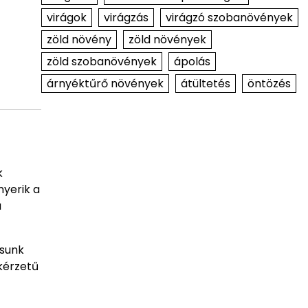
virágok
virágzás
virágzó szobanövények
zöld növény
zöld növények
zöld szobanövények
ápolás
árnyéktűrő növények
átültetés
öntözés
k
yerik a
a
ásunk
kérzetű