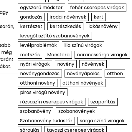
egyszerű módszer
fehér cserepes virágok
vagy
gondozás
irodai növények
kert
kertészet
kertészkedés
lakásnövény
során,
levegőtisztító szobanövények
levélproblémák
lila színű virágok
ósabb
d még
metszés
Monstera
narancssárga virágok
yaránt
nyári virágok
növény
növények
ákat.
növénygondozás
növényápolás
otthon
otthoni növény
otthoni növények
piros virágú növény
rózsaszín cserepes virágok
szaporítás
szobanövény
szobanövények
Szobanövény tudastár
sárga színű virágok
sárgulás
tavaszi cserepes virágok