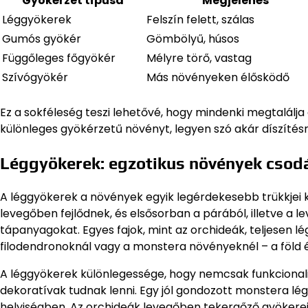
Gyökérzet típusa
Megjelenés
Léggyökerek
Felszín felett, szálas
Gumós gyökér
Gömbölyű, húsos
Függőleges főgyökér
Mélyre törő, vastag
Szívógyökér
Más növényeken élősködő
Ez a sokféleség teszi lehetővé, hogy mindenki megtalálj
különleges gyökérzetű növényt, legyen szó akár díszítésrő
Léggyökerek: egzotikus növények csod
A léggyökerek a növények egyik legérdekesebb trükkjei kö
levegőben fejlődnek, és elsősorban a párából, illetve a 
tápanyagokat. Egyes fajok, mint az orchideák, teljesen 
filodendronoknál vagy a monstera növényeknél – a föld é
A léggyökerek különlegessége, hogy nemcsak funkciona
dekoratívak tudnak lenni. Egy jól gondozott monstera lé
helyiségben. Az orchideák levegőben tekergőző gyökere