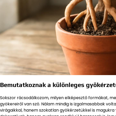
Bemutatkoznak a különleges gyökérzet
Sokszor rácsodálkozom, milyen elképesztő formákat, meg
gyökereiről van szó. Nálam mindig is izgalmasabbak vol
virágaikkal, hanem szokatlan gyökérzetükkel is magukra