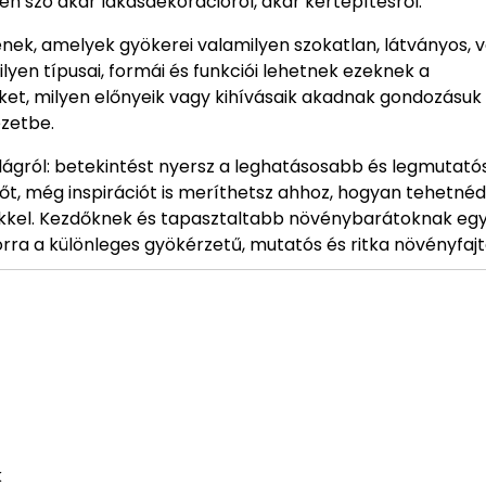
n szó akár lakásdekorációról, akár kertépítésről.
enek, amelyek gyökerei valamilyen szokatlan, látványos, 
en típusai, formái és funkciói lehetnek ezeknek a
et, milyen előnyeik vagy kihívásaik akadnak gondozásuk 
ezetbe.
lágról: betekintést nyersz a leghatásosabb és legmutat
őt, még inspirációt is meríthetsz ahhoz, hogyan tehetné
kkel. Kezdőknek és tapasztaltabb növénybarátoknak eg
orra a különleges gyökérzetű, mutatós és ritka növényfajt
k