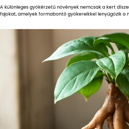
A különleges gyökérzetű növények nemcsak a kert díszei, 
fajokat, amelyek formabontó gyökereikkel lenyűgözik a