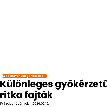
Szobanövények gondozása
Különleges gyökérzet
ritka fajták
Szobanövények
2026.02.19.