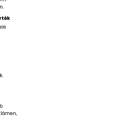
n.
rték
gas
k.
bb
iklámen,