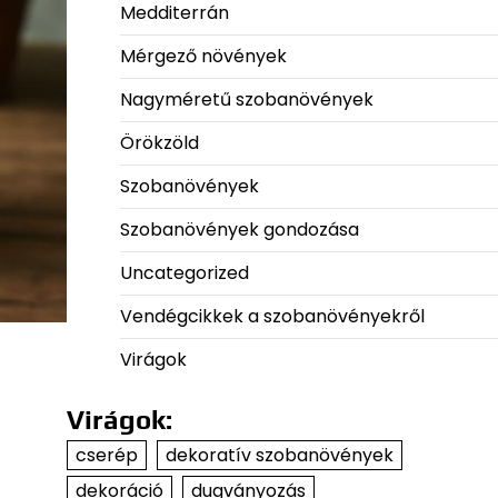
Medditerrán
Mérgező növények
Nagyméretű szobanövények
Örökzöld
Szobanövények
Szobanövények gondozása
Uncategorized
Vendégcikkek a szobanövényekről
Virágok
Virágok:
cserép
dekoratív szobanövények
dekoráció
dugványozás