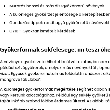
Mutatós bonsai és más díszgyökérzetű növények
A különleges gyökérzet jelentősége a kertépítésbe
Gondozási tippek rendhagyó gyökérzetű növények
GYIK – Gyakran ismételt kérdések
Gyökérformák sokfélesége: mi teszi ők
A növények gyökérzete hihetetlenül változatos, és nem c
például szívógyökerek, amelyek más növényektől „lopnak
vizet. Egyesek gyökerei hatalmas földalatti rendszert alk
mangrove fák „lábai”.
A különleges gyökérformák megértése segíthet abban is,
vagy kertünk adottságaihoz. Például egy sekély gyökerű
fajtát inkább szabad földbe érdemes ültetni. Az alábbi t