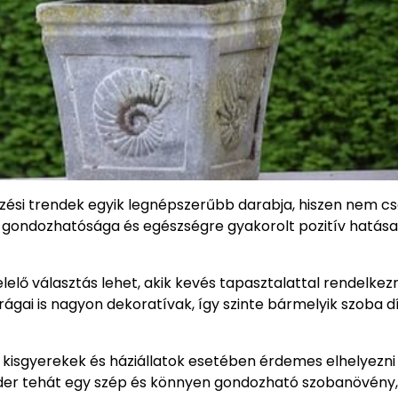
ési trendek egyik legnépszerűbb darabja, hiszen nem c
gondozhatósága és egészségre gyakorolt pozitív hatása
lelő választás lehet, akik kevés tapasztalattal rendelkez
ágai is nagyon dekoratívak, így szinte bármelyik szoba d
 kisgyerekek és háziállatok esetében érdemes elhelyezni
nder tehát egy szép és könnyen gondozható szobanövény,