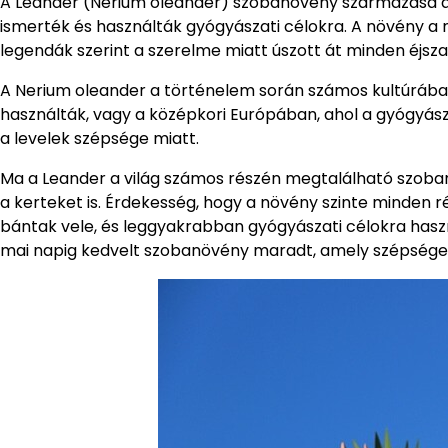
A Leander (Nerium oleander) szobanövény származása a 
ismerték és használták gyógyászati célokra. A növény a n
legendák szerint a szerelme miatt úszott át minden éjsz
A Nerium oleander a történelem során számos kultúrában 
használták, vagy a középkori Európában, ahol a gyógyász
a levelek szépsége miatt.
Ma a Leander a világ számos részén megtalálható szoban
a kerteket is. Érdekesség, hogy a növény szinte minden
bántak vele, és leggyakrabban gyógyászati ​​célokra ha
mai napig kedvelt szobanövény maradt, amely szépsége