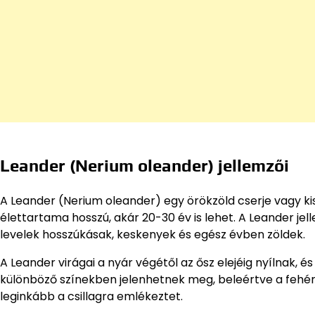
Leander (Nerium oleander) jellemzői
A Leander (Nerium oleander) egy örökzöld cserje vagy kis
élettartama hosszú, akár 20-30 év is lehet. A Leander jel
levelek hosszúkásak, keskenyek és egész évben zöldek.
A Leander virágai a nyár végétől az ősz elejéig nyílnak,
különböző színekben jelenhetnek meg, beleértve a fehér, r
leginkább a csillagra emlékeztet.