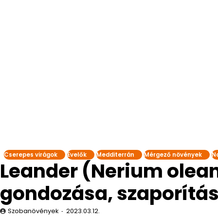
Cserepes virágok
Évelők
Medditerrán
Mérgező növények
N
Leander (Nerium olean
gondozása, szaporítás
Szobanövények
2023.03.12.