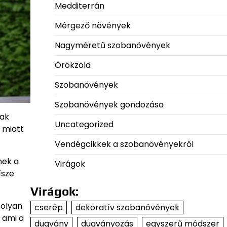
Medditerrán
Mérgező növények
Nagyméretű szobanövények
Örökzöld
Szobanövények
Szobanövények gondozása
sak
Uncategorized
 miatt
Vendégcikkek a szobanövényekről
nek a
Virágok
ísze
Virágok:
 olyan
cserép
dekoratív szobanövények
 ami a
dugvány
dugványozás
egyszerű módszer