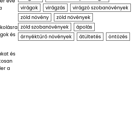
er éve
virágok
virágzás
virágzó szobanövények
a
zöld növény
zöld növények
zöld szobanövények
ápolás
ékolásra
ágok és
árnyéktűrő növények
átültetés
öntözés
ákat és
tosan
der a