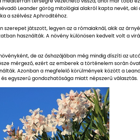
mediterrán térségre vezethető vissza, ahol már több ez
évadó Leander görög mitológiai alakról kapta nevét, aki 
aka a szélvész Aphroditéhoz.
szerepet játszott, legyen az a rómaiaknál, akik az árny
atban használták. A növény különösen kedvelt volt a vir
övényként, de az őshazájában még mindig díszíti az utc
 része mérgező, ezért az emberek a történelem során óva
sználták. Azonban a megfelelő körülmények között a Lean
 és egyszerű gondozhatósága miatt népszerű választás.