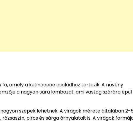
 fa, amely a kutinaceae családhoz tartozik. A növény
lemzője a nagyon sűrű lombozat, ami vastag szárára épül f
 és nagyon szépek lehetnek. A virágok mérete általában 2-
ózsaszín, piros és sárga árnyalatait is. A virágok formáj