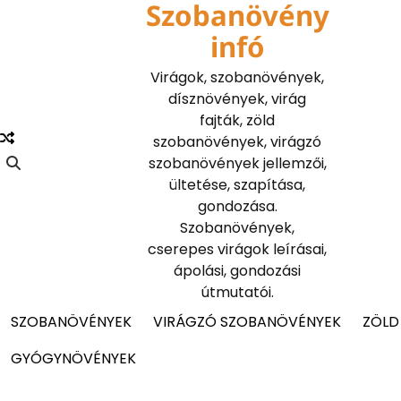
Szobanövény
Skip
to
infó
content
Virágok, szobanövények,
dísznövények, virág
fajták, zöld
szobanövények, virágzó
szobanövények jellemzői,
ültetése, szapítása,
gondozása.
Szobanövények,
cserepes virágok leírásai,
ápolási, gondozási
útmutatói.
SZOBANÖVÉNYEK
VIRÁGZÓ SZOBANÖVÉNYEK
ZÖLD
GYÓGYNÖVÉNYEK