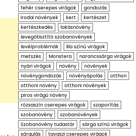
fehér cserepes virágok
gondozás
irodai növények
kert
kertészet
kertészkedés
lakásnövény
levegőtisztító szobanövények
levélproblémák
lila színű virágok
metszés
Monstera
narancssárga virágok
nyári virágok
növény
növények
növénygondozás
növényápolás
otthon
otthoni növény
otthoni növények
piros virágú növény
rózsaszín cserepes virágok
szaporítás
szobanövény
szobanövények
Szobanövény tudastár
sárga színű virágok
sárgulás
tavaszi cserepes virágok