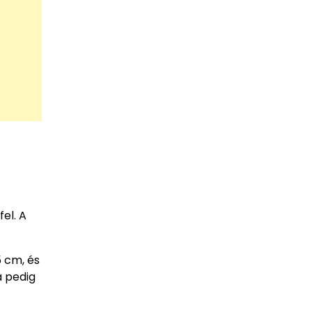
el. A
5 cm, és
a pedig