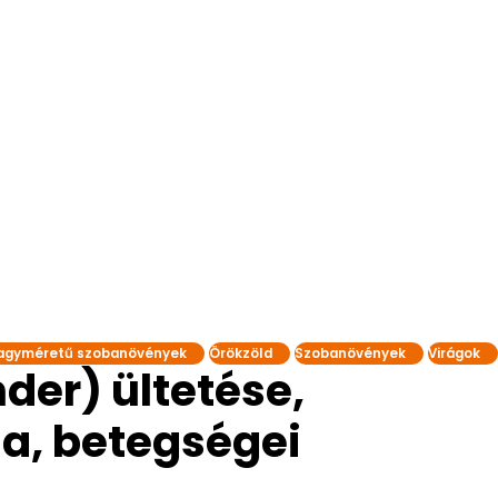
agyméretű szobanövények
Örökzöld
Szobanövények
Virágok
der) ültetése,
a, betegségei