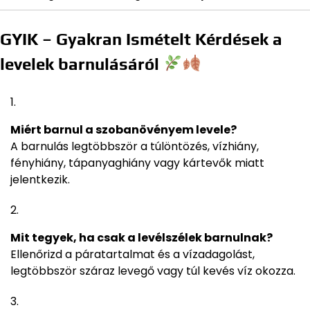
GYIK – Gyakran Ismételt Kérdések a
levelek barnulásáról
Miért barnul a szobanövényem levele?
A barnulás legtöbbször a túlöntözés, vízhiány,
fényhiány, tápanyaghiány vagy kártevők miatt
jelentkezik.
Mit tegyek, ha csak a levélszélek barnulnak?
Ellenőrizd a páratartalmat és a vízadagolást,
legtöbbször száraz levegő vagy túl kevés víz okozza.