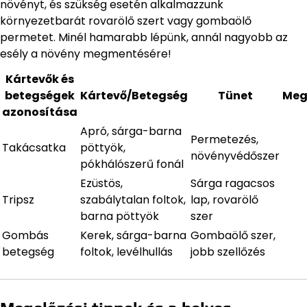
növényt, és szükség esetén alkalmazzunk
környezetbarát rovarölő szert vagy gombaölő
permetet. Minél hamarabb lépünk, annál nagyobb az
esély a növény megmentésére!
Kártevők és
betegségek
Kártevő/Betegség
Tünet
Meg
azonosítása
Apró, sárga-barna
Permetezés,
Takácsatka
pöttyök,
növényvédőszer
pókhálószerű fonál
Ezüstös,
Sárga ragacsos
Tripsz
szabálytalan foltok,
lap, rovarölő
barna pöttyök
szer
Gombás
Kerek, sárga-barna
Gombaölő szer,
betegség
foltok, levélhullás
jobb szellőzés