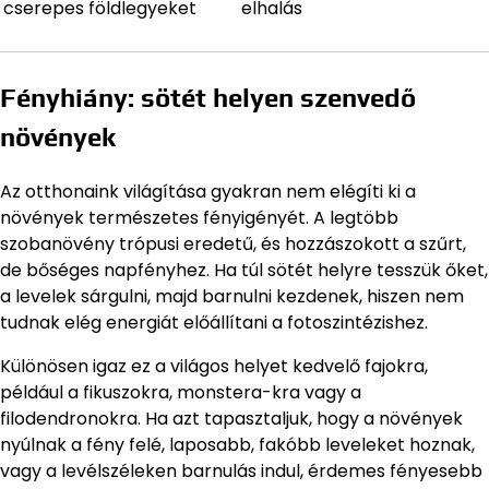
cserepes földlegyeket
elhalás
Fényhiány: sötét helyen szenvedő
növények
Az otthonaink világítása gyakran nem elégíti ki a
növények természetes fényigényét. A legtöbb
szobanövény trópusi eredetű, és hozzászokott a szűrt,
de bőséges napfényhez. Ha túl sötét helyre tesszük őket,
a levelek sárgulni, majd barnulni kezdenek, hiszen nem
tudnak elég energiát előállítani a fotoszintézishez.
Különösen igaz ez a világos helyet kedvelő fajokra,
például a fikuszokra, monstera-kra vagy a
filodendronokra. Ha azt tapasztaljuk, hogy a növények
nyúlnak a fény felé, laposabb, fakóbb leveleket hoznak,
vagy a levélszéleken barnulás indul, érdemes fényesebb