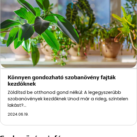
Könnyen gondozható szobanövény fajták
kezdőknek
Zöldítsd be otthonod gond nélkül: A legegyszerűbb
szobanövények kezdőknek Unod már a rideg, színtelen
lakást?…
2024.06.19.