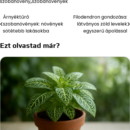
szobanövény
,
szobanövények
Árnyéktűrő
Filodendron gondozása:
Bejegyzés
szobanövények: növények
látványos zöld levelek
navigáció
sötétebb lakásokba
egyszerű ápolással
Ezt olvastad már?