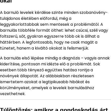
okai
A barnuló levelek kérdése szinte minden szobanövény-
tulajdonos életében előfordul, még a
leggyakorlottabbak sem mentesek a problémától. A
barnulás többféle formát ölthet: lehet csúcsi, széli vagy
foltszerű, sőt, gyakran egyszerre több ok is állhat a
háttérben. A legfontosabb, hogy ne csak magát a
tünetet, hanem a kiváltó okokat is felismerjük.
A barnulás első lépése mindig a diagnózis – vagyis annak
kiderítése, pontosan mi idézte elő a problémát. Sok
esetben több tényező együttes hatása rontja a
növények állapotát. Az alábbiakban részletesen
ismertetem azokat a legtipikusabb hibákat és
körülményeket, amelyek a levelek barnulásához
vezethetnek.
Túlöntözés: amikor a gondoskodás árt