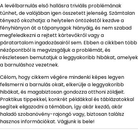
A levélbarnulás első hallásra triviális problémának
tűnhet, de valójában igen összetett jelenség. Számtalan
tényező okozhatja: a helytelen öntözéstől kezdve a
fényhiányon át a tápanyagok hiányáig, és nem szabad
megfeledkezni a rejtett kártevőkről vagy a
páratartalom ingadozásairól sem. Ebben a cikkben több
nézőpontból is megvizsgáljuk a problémát, és
részletesen bemutatjuk a leggyakoribb hibákat, amelyek
a barnuláshoz vezetnek.
Célom, hogy cikkem végére mindenki képes legyen
felismerni a barnulás okait, elkerülje a leggyakoribb
hibákat, és magabiztosan gondozza otthoni zöldjeit.
Praktikus tippekkel, konkrét példákkal és táblázatokkal
segítek eligazodni a témában, így akár kezdő, akár
haladó szobanövény-rajongó vagy, biztosan találsz
hasznos információkat. Vágjunk is bele!