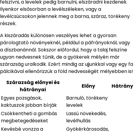
felszívni, a levelek pedig barnulni, elszáradni kezdenek.
Ilyenkor elsősorban a levélszéleken, vagy a
levélcsúcsokon jelennek meg a barna, száraz, törékeny
részek.
A kiszáradás különösen veszélyes lehet a gyorsan
párologtató növényeknél, például a páfrányoknál, vagy
a díszbanánnál. Sokszor előfordul, hogy a talaj felszíne
ugyan nedvesnek tűnik, de a gyökerek mélyén már
szárazság uralkodik. Ezért mindig az ujjunkkal vagy egy fa
pálcikával ellenőrizzük a föld nedvességét mélyebben is!
Szárazság előnyei és
Előny
Hátrány
hátrányai
Egyes pozsgások,
Barnuló, törékeny
kaktuszok jobban bírják
levelek
Csökkentheti a gombás
Lassú növekedés,
megbetegedéseket
levélhullás
Kevésbé vonzza a
Gyökérkárosodás,