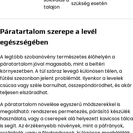
szükség esetén
talajon
Páratartalom szerepe a levél
egészségében
A legtöbb szobanövény természetes élőhelyén a
páratartalom jóval magasabb, mint a beltéri
környezetben. A túl száraz levegő különösen télen, a
fűtési szezonban jelent problémát. Ilyenkor a levelek
csúcsa vagy széle barnulhat, összepöndörödhet, és akár
teljesen elszáradhat.
A páratartalom növelése egyszerű módszerekkel is
megoldható: rendszeres permetezés, párásító készülék
használata, vagy a cserepek alá helyezett kavicsos tálca
is segít. Az érzékenyebb növények, mint a páfrányok,
orchideák, vagy a filodendronok, különösen meghálálják