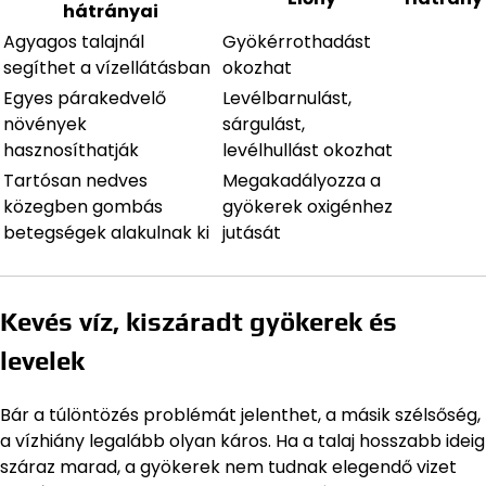
hátrányai
Agyagos talajnál
Gyökérrothadást
segíthet a vízellátásban
okozhat
Egyes párakedvelő
Levélbarnulást,
növények
sárgulást,
hasznosíthatják
levélhullást okozhat
Tartósan nedves
Megakadályozza a
közegben gombás
gyökerek oxigénhez
betegségek alakulnak ki
jutását
Kevés víz, kiszáradt gyökerek és
levelek
Bár a túlöntözés problémát jelenthet, a másik szélsőség,
a vízhiány legalább olyan káros. Ha a talaj hosszabb ideig
száraz marad, a gyökerek nem tudnak elegendő vizet