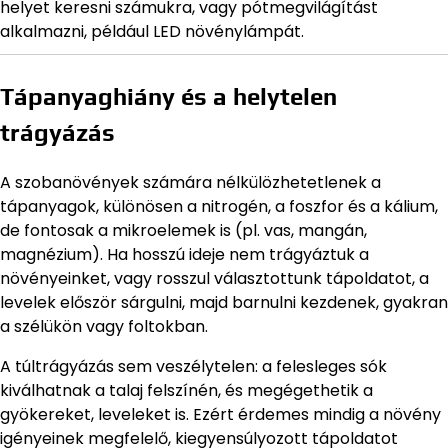
helyet keresni számukra, vagy pótmegvilágítást
alkalmazni, például LED növénylámpát.
Tápanyaghiány és a helytelen
trágyázás
A szobanövények számára nélkülözhetetlenek a
tápanyagok, különösen a nitrogén, a foszfor és a kálium,
de fontosak a mikroelemek is (pl. vas, mangán,
magnézium). Ha hosszú ideje nem trágyáztuk a
növényeinket, vagy rosszul választottunk tápoldatot, a
levelek először sárgulni, majd barnulni kezdenek, gyakran
a szélükön vagy foltokban.
A túltrágyázás sem veszélytelen: a felesleges sók
kiválhatnak a talaj felszínén, és megégethetik a
gyökereket, leveleket is. Ezért érdemes mindig a növény
igényeinek megfelelő, kiegyensúlyozott tápoldatot