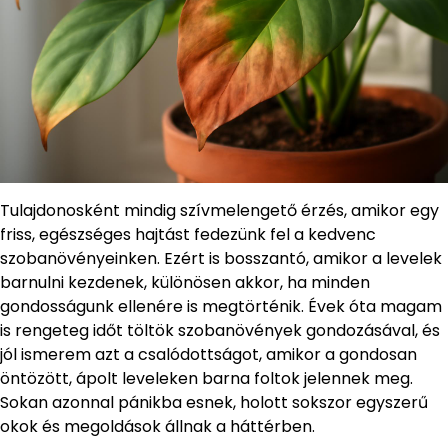
Tulajdonosként mindig szívmelengető érzés, amikor egy
friss, egészséges hajtást fedezünk fel a kedvenc
szobanövényeinken. Ezért is bosszantó, amikor a levelek
barnulni kezdenek, különösen akkor, ha minden
gondosságunk ellenére is megtörténik. Évek óta magam
is rengeteg időt töltök szobanövények gondozásával, és
jól ismerem azt a csalódottságot, amikor a gondosan
öntözött, ápolt leveleken barna foltok jelennek meg.
Sokan azonnal pánikba esnek, holott sokszor egyszerű
okok és megoldások állnak a háttérben.