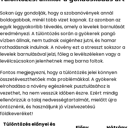
Sokan úgy gondolják, hogy a szobanövények annál
boldogabbak, minél több vizet kapnak. Ez azonban az
egyik leggyakoribb tévedés, amely a levelek barnulását
eredményezi. A túlöntözés során a gyökerek pangó
vízben állnak, nem tudnak oxigénhez jutni, és hamar
rothadásnak indulnak. A növény ezt a stresszt sokszor a
levelek barnulásával jelzi, főleg a levélszéleken vagy a
levélcsúcsokon jelenhetnek meg barna foltok.
Fontos megjegyezni, hogy a túlöntözés jelei könnyen
összetéveszthetőek más problémákkal. A gyökerek
elrohadása a növény egészének pusztulásához is
vezethet, ha nem vesszük időben észre. Ezért mindig
ellenőrizzük a talaj nedvességtartalmát, mielőtt újra
öntöznénk, és használjunk jó vízelvezetésű
földkeveréket!
Túlöntözés előnyei és
Előny
Hátrány