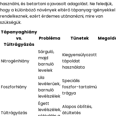
használni, és betartani a javasolt adagolást. Ne feledjük,
hogy a különböző növények eltérő tápanyag-igényekkel
rendelkeznek, ezért érdemes utánanézni, mire van
szükségük.
Tápanyaghiány
vs.
Probléma
Tünetek
Megold
Túltrágyázás
Sárguló,
Kiegyensúlyozott
majd
Nitrogénhiány
tápoldat
barnuló
használata
levelek
Lila
Speciális
levélerűek,
Foszforhiány
foszfor-tartalmú
barnuló
trágya
levélszélek
Égett
Alapos öblítés,
levélszélek,
Túltrágyázás
átültetés
sókiválás a