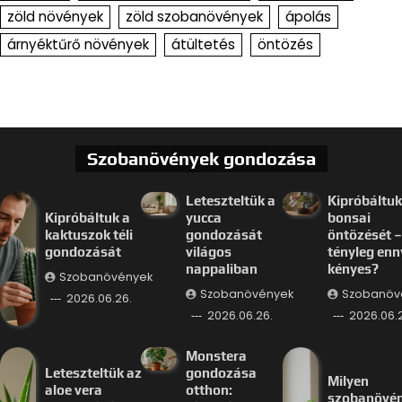
zöld növények
zöld szobanövények
ápolás
árnyéktűrő növények
átültetés
öntözés
Szobanövények gondozása
Leteszteltük a
Kipróbáltuk
Kipróbáltuk a
yucca
bonsai
kaktuszok téli
gondozását
öntözését –
gondozását
világos
tényleg enn
nappaliban
kényes?
Szobanövények
Szobanövények
Szobanöv
2026.06.26.
2026.06.26.
2026.06.
Monstera
Leteszteltük az
gondozása
Milyen
aloe vera
otthon:
szobanövé