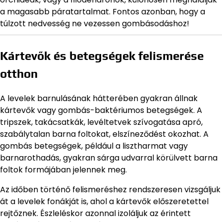
a magasabb páratartalmat. Fontos azonban, hogy a
túlzott nedvesség ne vezessen gombásodáshoz!
Kártevők és betegségek felismerése
otthon
A levelek barnulásának hátterében gyakran állnak
kártevők vagy gombás-baktériumos betegségek. A
tripszek, takácsatkák, levéltetvek szívogatása apró,
szabálytalan barna foltokat, elszíneződést okozhat. A
gombás betegségek, például a lisztharmat vagy
barnarothadás, gyakran sárga udvarral körülvett barna
foltok formájában jelennek meg.
Az időben történő felismeréshez rendszeresen vizsgáljuk
át a levelek fonákját is, ahol a kártevők előszeretettel
rejtőznek. Észleléskor azonnal izoláljuk az érintett