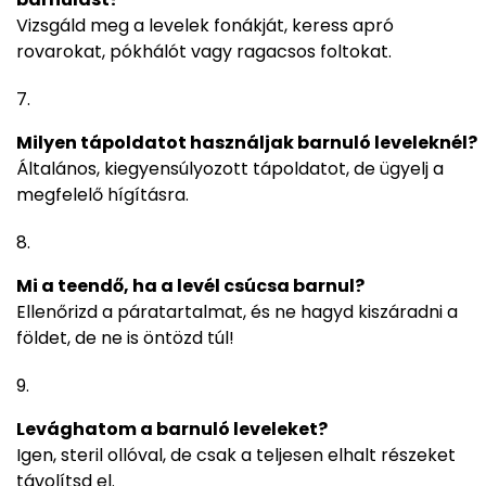
Vizsgáld meg a levelek fonákját, keress apró
rovarokat, pókhálót vagy ragacsos foltokat.
Milyen tápoldatot használjak barnuló leveleknél?
Általános, kiegyensúlyozott tápoldatot, de ügyelj a
megfelelő hígításra.
Mi a teendő, ha a levél csúcsa barnul?
Ellenőrizd a páratartalmat, és ne hagyd kiszáradni a
földet, de ne is öntözd túl!
Levághatom a barnuló leveleket?
Igen, steril ollóval, de csak a teljesen elhalt részeket
távolítsd el.