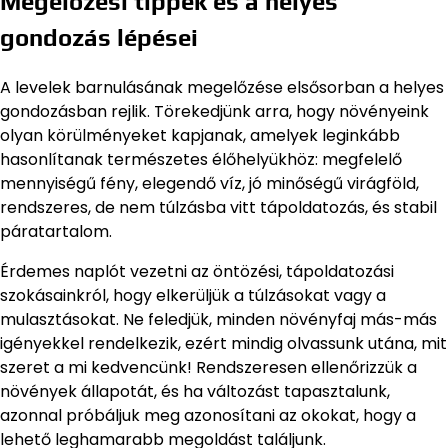
Megelőzési tippek és a helyes
gondozás lépései
A levelek barnulásának megelőzése elsősorban a helyes
gondozásban rejlik. Törekedjünk arra, hogy növényeink
olyan körülményeket kapjanak, amelyek leginkább
hasonlítanak természetes élőhelyükhöz: megfelelő
mennyiségű fény, elegendő víz, jó minőségű virágföld,
rendszeres, de nem túlzásba vitt tápoldatozás, és stabil
páratartalom.
Érdemes naplót vezetni az öntözési, tápoldatozási
szokásainkról, hogy elkerüljük a túlzásokat vagy a
mulasztásokat. Ne feledjük, minden növényfaj más-más
igényekkel rendelkezik, ezért mindig olvassunk utána, mit
szeret a mi kedvencünk! Rendszeresen ellenőrizzük a
növények állapotát, és ha változást tapasztalunk,
azonnal próbáljuk meg azonosítani az okokat, hogy a
lehető leghamarabb megoldást találjunk.