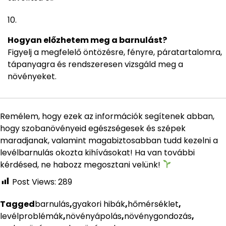
Hogyan előzhetem meg a barnulást?
Figyelj a megfelelő öntözésre, fényre, páratartalomra,
tápanyagra és rendszeresen vizsgáld meg a
növényeket.
Remélem, hogy ezek az információk segítenek abban,
hogy szobanövényeid egészségesek és szépek
maradjanak, valamint magabiztosabban tudd kezelni a
levélbarnulás okozta kihívásokat! Ha van további
kérdésed, ne habozz megosztani velünk!
Post Views:
289
Tagged
barnulás
,
gyakori hibák
,
hőmérséklet
,
levélproblémák
,
növényápolás
,
növénygondozás
,