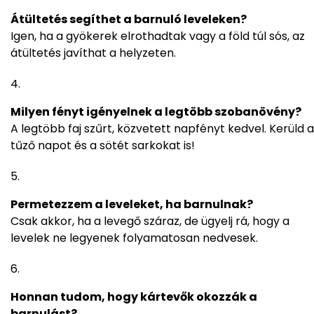
Átültetés segíthet a barnuló leveleken?
Igen, ha a gyökerek elrothadtak vagy a föld túl sós, az
átültetés javíthat a helyzeten.
Milyen fényt igényelnek a legtöbb szobanövény?
A legtöbb faj szűrt, közvetett napfényt kedvel. Kerüld a
tűző napot és a sötét sarkokat is!
Permetezzem a leveleket, ha barnulnak?
Csak akkor, ha a levegő száraz, de ügyelj rá, hogy a
levelek ne legyenek folyamatosan nedvesek.
Honnan tudom, hogy kártevők okozzák a
barnulást?