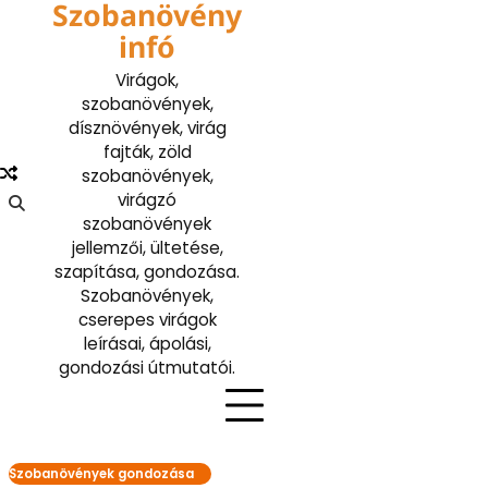
Szobanövény
Skip
to
infó
content
Virágok,
szobanövények,
dísznövények, virág
fajták, zöld
szobanövények,
virágzó
szobanövények
jellemzői, ültetése,
szapítása, gondozása.
Szobanövények,
cserepes virágok
leírásai, ápolási,
gondozási útmutatói.
Szobanövények gondozása