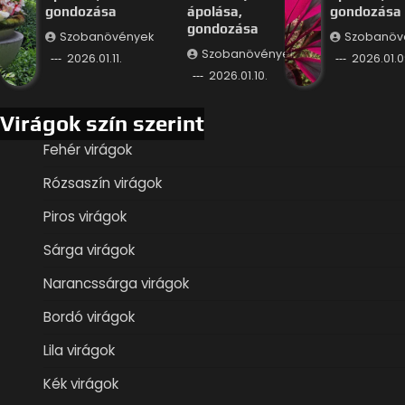
gondozása
ápolása,
gondozása
gondozása
Szobanövények
Szobanöv
Szobanövények
2026.01.11.
2026.01.0
2026.01.10.
Virágok szín szerint
Fehér virágok
Rózsaszín virágok
Piros virágok
Sárga virágok
Narancssárga virágok
Bordó virágok
Lila virágok
Kék virágok