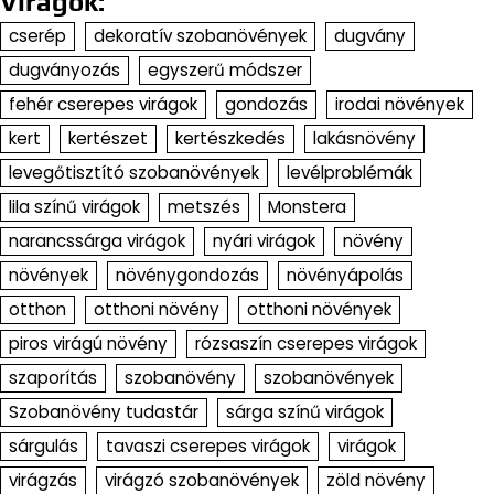
Virágok:
cserép
dekoratív szobanövények
dugvány
dugványozás
egyszerű módszer
fehér cserepes virágok
gondozás
irodai növények
kert
kertészet
kertészkedés
lakásnövény
levegőtisztító szobanövények
levélproblémák
lila színű virágok
metszés
Monstera
narancssárga virágok
nyári virágok
növény
növények
növénygondozás
növényápolás
otthon
otthoni növény
otthoni növények
piros virágú növény
rózsaszín cserepes virágok
szaporítás
szobanövény
szobanövények
Szobanövény tudastár
sárga színű virágok
sárgulás
tavaszi cserepes virágok
virágok
virágzás
virágzó szobanövények
zöld növény