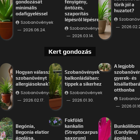
gondozását
fényigény,
tűrik jól a
minimális
öntözés,
huzatot?
odafigyeléssel
szaporítás
Szobanöv
lépésről lépésre
Szobanövények
2026.02.
Szobanövények
2026.06.24.
2026.03.14.
Kert gondozás
A legjobb
Hogyan válassz
Szobanövények
szobanövé
szobanövényt
balkonládában:
gyerek- és
allergiásoknak?
tippek a sikerhez
kisállatbar
otthonba
Szobanövények
Szobanövények
Szobanöv
2026.02.17.
2026.01.30.
2026.01.16
Fokföldi
Begónia,
kankalin
Bunkóliliom
Begonia elatior
(Streptocarpus
(Cordyline)
ápolása,
saxorum)
ápolása,