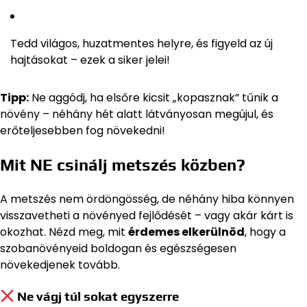
Tedd világos, huzatmentes helyre, és figyeld az új
hajtásokat – ezek a siker jelei!
Tipp:
Ne aggódj, ha elsőre kicsit „kopasznak” tűnik a
növény – néhány hét alatt látványosan megújul, és
erőteljesebben fog növekedni!
Mit NE csinálj metszés közben?
A metszés nem ördöngösség, de néhány hiba könnyen
visszavetheti a növényed fejlődését – vagy akár kárt is
okozhat. Nézd meg, mit
érdemes elkerülnöd
, hogy a
szobanövényeid boldogan és egészségesen
növekedjenek tovább.
Ne vágj túl sokat egyszerre