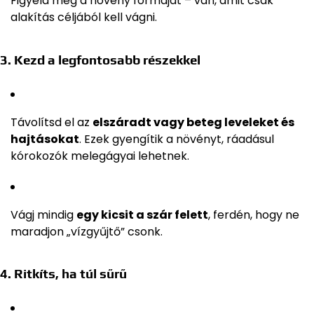
Figyeld meg a növény formáját – van, amit csak
alakítás céljából kell vágni.
3. Kezd a legfontosabb részekkel
Távolítsd el az
elszáradt vagy beteg leveleket és
hajtásokat
. Ezek gyengítik a növényt, ráadásul
kórokozók melegágyai lehetnek.
Vágj mindig
egy kicsit a szár felett
, ferdén, hogy ne
maradjon „vízgyűjtő” csonk.
4. Ritkíts, ha túl sűrű