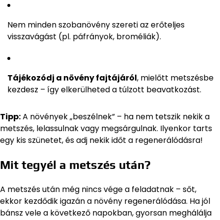
Nem minden szobanövény szereti az erőteljes
visszavágást (pl. páfrányok, broméliák).
Tájékozódj a növény fajtájáról
, mielőtt metszésbe
kezdesz – így elkerülheted a túlzott beavatkozást.
Tipp:
A növények „beszélnek” – ha nem tetszik nekik a
metszés, lelassulnak vagy megsárgulnak. Ilyenkor tarts
egy kis szünetet, és adj nekik időt a regenerálódásra!
Mit tegyél a metszés után?
A metszés után még nincs vége a feladatnak – sőt,
ekkor kezdődik igazán a növény regenerálódása. Ha jól
bánsz vele a következő napokban, gyorsan meghálálja