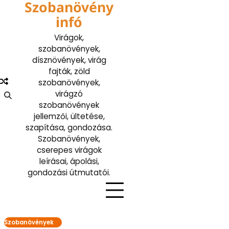
Szobanövény
Skip
to
infó
content
Virágok,
szobanövények,
dísznövények, virág
fajták, zöld
szobanövények,
virágzó
szobanövények
jellemzői, ültetése,
szapítása, gondozása.
Szobanövények,
cserepes virágok
leírásai, ápolási,
gondozási útmutatói.
Szobanövények