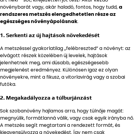
növénybarát vagy, akár haladó, fontos, hogy tudd,
a
rendszeres metszés elengedhetetlen része az
egészséges növényápolásnak
.
1. Serkenti az új hajtások növekedését
A metszéssel gyakorlatilag „felébreszted” a növényt: az
elvágott részek közelében új levelek, hajtások
jelenhetnek meg, ami dúsabb, egészségesebb
megjelenést eredményez. Különösen igaz ez olyan
növényekre, mint a fikusz, a vitorlavirág vagy a szobai
futóka.
2. Megakadályozza a túlburjánzást
Sok szobanövény hajlamos arra, hogy túlnője magát:
megnyúlik, formátlanná válik, vagy csak egyik irányba nő.
A metszés segít megtartani a rendezett formát, és
kiegyensúlyozza a növekedést. Így nem csak