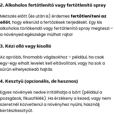
2. Alkoholos fertőtlenítő vagy fertőtlenítő spray
Metszés előtt (és után is) érdemes
fertőtleníteni az
ollót
, hogy elkerüld a fertőzések terjedését. Egy kis
alkoholos törlőkendő vagy fertőtlenítő spray megteszi –
a növényed egészsége múlhat rajta!
3. Kézi olló vagy kisolló
Az apróbb, finomabb vágásokhoz – például, ha csak
egy-egy elhalt levelet kell eltávolítani, vagy ha sok a
sűrűn elhelyezkedő hajtás.
4. Kesztyű (opcionális, de hasznos)
Egyes növények nedve irritálhatja a bőrt (például a
pozsgások, fikuszfélék). Ha érzékeny a kezed, vagy nem
szeretnél közvetlenül a növényhez nyúlni, használj
kertészkesztyűt.