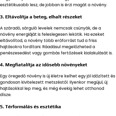
esztétikusabb lesz, de jobban is érzi magát a növény.
3. Eltávolítja a beteg, elhalt részeket
A száradó, sárguló levelek nemcsak csúnyák, de a
növény energiáját is feleslegesen lekötik. Ha ezeket
eltávolítod, a növény több erőforrást tud a friss
hajtásokra fordítani. Ráadásul megelőzheted a
penészesedést vagy gombás fertőzések kialakulását is.
4. Megfiatalítja az idősebb növényeket
Egy öregedő növény is új életre kelhet egy jól időzített és
gondosan kivitelezett metszéstől. Ilyenkor megújul, új
hajtásokkal lep meg, és még évekig lehet otthonod
dísze.
5. Térformálás és esztétika