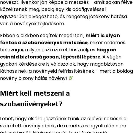
növeszt. Ilyenkor jön képbe a metszés – amit sokan félve
közelítenek meg, pedig egy kis odafigyeléssel
egyszerűen elvégezhető, és rengeteg jótékony hatása
van a növények fejlődésére.
Ebben a cikkben segítek megérteni,
miért is olyan
fontos a szobanövények metszése
, mikor érdemes
belevágni, milyen eszközöket használj, és
hogyan
csináld biztonságosan, lépésről lépésre
. A végén
gyakori kérdésekre is válaszolok, hogy magabiztosan
láthass neki a növényeid felfrissítésének – mert a boldog
növény bizony hálás növény!
Miért kell metszeni a
szobanövényeket?
Lehet, hogy elsőre ijesztőnek tűnik az ollóval nekiesni a
szeretett növényednek, de a metszés egyáltalán nem
árt neki – sőt, kifejezetten jót tesz! Akár kezdő