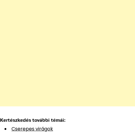
Kertészkedés további témái:
Cserepes virágok