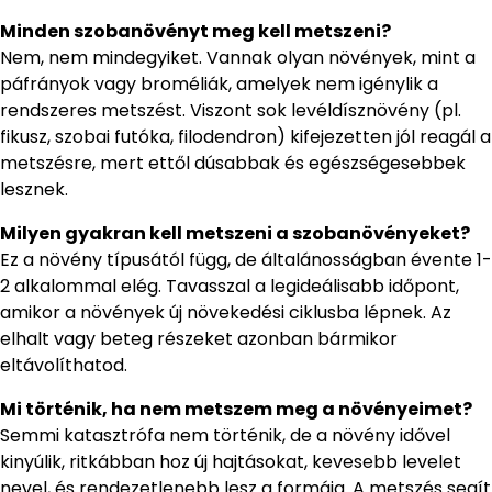
Minden szobanövényt meg kell metszeni?
Nem, nem mindegyiket. Vannak olyan növények, mint a
páfrányok vagy broméliák, amelyek nem igénylik a
rendszeres metszést. Viszont sok levéldísznövény (pl.
fikusz, szobai futóka, filodendron) kifejezetten jól reagál a
metszésre, mert ettől dúsabbak és egészségesebbek
lesznek.
Milyen gyakran kell metszeni a szobanövényeket?
Ez a növény típusától függ, de általánosságban évente 1-
2 alkalommal elég. Tavasszal a legideálisabb időpont,
amikor a növények új növekedési ciklusba lépnek. Az
elhalt vagy beteg részeket azonban bármikor
eltávolíthatod.
Mi történik, ha nem metszem meg a növényeimet?
Semmi katasztrófa nem történik, de a növény idővel
kinyúlik, ritkábban hoz új hajtásokat, kevesebb levelet
nevel, és rendezetlenebb lesz a formája. A metszés segít