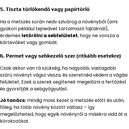
5. Tiszta törlőkendő vagy papírtörlő
Ha a metszés során nedv szivárog a növényből (ami
gyakori például tejnedvet tartalmazó fajtáknál),
érdemes
letörölni a sebfelületet
, hogy ne vonzza a
kártevőket vagy gombát.
6. Permet vagy sebkezelő szer (ritkább esetekre)
Csak akkor van rá szükség, ha nagyobb, vastagabb
szárú növényt vágsz vissza, és szeretnéd védeni a vágási
felületet. Ezek a szerek segítenek megelőzni a fertőzést
és gyorsítják a sebgyógyulást.
Jó tanács:
mindig moss kezet a metszés előtt és után,
főleg, ha több növény között váltasz – így
megelőzheted, hogy egyik növényről a másikra vidd át a
kórokozókat.