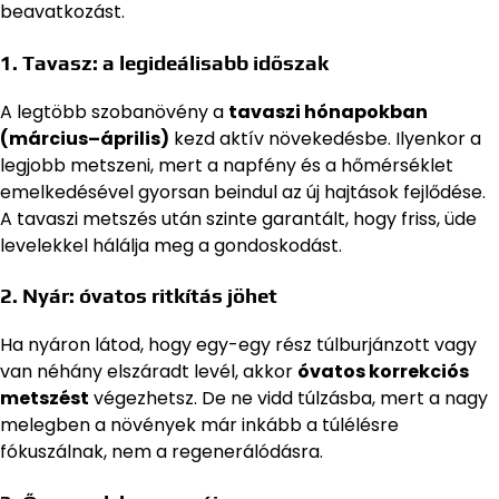
beavatkozást.
1. Tavasz: a legideálisabb időszak
A legtöbb szobanövény a
tavaszi hónapokban
(március–április)
kezd aktív növekedésbe. Ilyenkor a
legjobb metszeni, mert a napfény és a hőmérséklet
emelkedésével gyorsan beindul az új hajtások fejlődése.
A tavaszi metszés után szinte garantált, hogy friss, üde
levelekkel hálálja meg a gondoskodást.
2. Nyár: óvatos ritkítás jöhet
Ha nyáron látod, hogy egy-egy rész túlburjánzott vagy
van néhány elszáradt levél, akkor
óvatos korrekciós
metszést
végezhetsz. De ne vidd túlzásba, mert a nagy
melegben a növények már inkább a túlélésre
fókuszálnak, nem a regenerálódásra.