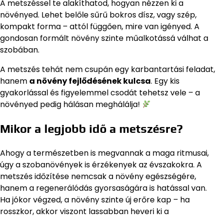
A metszéssel te alakíthatod, hogyan nézzen ki a
növényed. Lehet belőle sűrű bokros dísz, vagy szép,
kompakt forma – attól függően, mire van igényed. A
gondosan formált növény szinte műalkotássá válhat a
szobában.
A metszés tehát nem csupán egy karbantartási feladat,
hanem
a növény fejlődésének kulcsa
. Egy kis
gyakorlással és figyelemmel csodát tehetsz vele – a
növényed pedig hálásan meghálálja!
Mikor a legjobb idő a metszésre?
Ahogy a természetben is megvannak a maga ritmusai,
úgy a szobanövények is érzékenyek az évszakokra. A
metszés időzítése nemcsak a növény egészségére,
hanem a regenerálódás gyorsaságára is hatással van.
Ha jókor végzed, a növény szinte új erőre kap – ha
rosszkor, akkor viszont lassabban heveri ki a