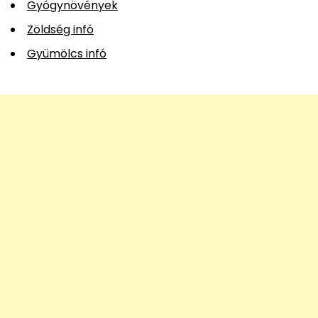
Gyógynövények
Zöldség infó
Gyümölcs infó