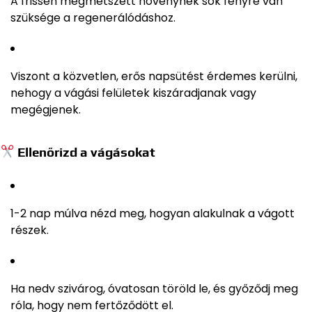
A frissen megmetszett növénynek sok fényre van
szüksége a regenerálódáshoz.
Viszont a közvetlen, erős napsütést érdemes kerülni,
nehogy a vágási felületek kiszáradjanak vagy
megégjenek.
Ellenőrizd a vágásokat
1-2 nap múlva nézd meg, hogyan alakulnak a vágott
részek.
Ha nedv szivárog, óvatosan töröld le, és győződj meg
róla, hogy nem fertőződött el.