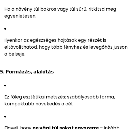
Ha a növény túl bokros vagy túl sűrű, ritkítsd meg
egyenletesen.
Ilyenkor az egészséges hajtások egy részét is
eltávolíthatod, hogy több fényhez és levegőhöz jusson
a belseje.
5. Formázás, alakítás
Ez főleg esztétikai metszés: szabályosabb forma,
kompaktabb növekedés a cél.
Figyelj, hogy
ne vágj túl sokat egyszerre
– inkább