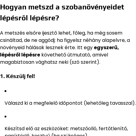
Hogyan metszd a szobanövényeidet
lépésről lépésre?
A metszés elsőre ijesztő lehet, főleg, ha még sosem
csináltad, de ne aggódj: ha figyelsz néhány alapelvre, a
növényeid hálásak lesznek érte. Itt egy
egyszerű,
lépésről lépésre
követhető útmutató, amivel
magabiztosan vághatsz neki (szó szerint).
1. Készülj fel!
Válaszd ki a megfelelő időpontot (lehetőleg tavasszal).
Készítsd elő az eszközöket: metszőolló, fertőtlenítő,
papírtörlő, kesztyű (ha szükséges).