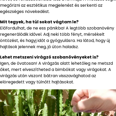
megőrizni az esztétikus megjelenést és serkenti az
egészséges növekedést.
Mit tegyek, ha túl sokat vágtam le?
Előfordulhat, de ne ess pánikba! A legtöbb szobanövény
regenerálódik idővel. Adj neki több fényt, mérsékelt
öntözést, és hagyj időt a gyógyulásra. Ha látod, hogy új
hajtások jelennek meg, jó úton haladsz.
Lehet metszeni virágzó szobanövényeket is?
Igen, de óvatosan! A virágzás alatt lehetőleg ne metszd
őket, mert elveszítheted a bimbókat vagy virágokat. A
virágzás után viszont bátran visszavághatod az
elöregedett vagy túlnőtt hajtásokat.