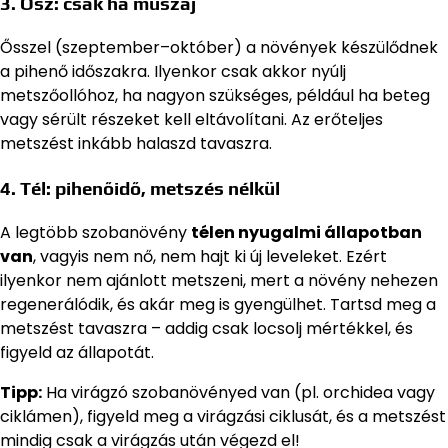
3. Ősz: csak ha muszáj
Ősszel (szeptember–október) a növények készülődnek
a pihenő időszakra. Ilyenkor csak akkor nyúlj
metszőollóhoz, ha nagyon szükséges, például ha beteg
vagy sérült részeket kell eltávolítani. Az erőteljes
metszést inkább halaszd tavaszra.
4. Tél: pihenőidő, metszés nélkül
A legtöbb szobanövény
télen nyugalmi állapotban
van
, vagyis nem nő, nem hajt ki új leveleket. Ezért
ilyenkor nem ajánlott metszeni, mert a növény nehezen
regenerálódik, és akár meg is gyengülhet. Tartsd meg a
metszést tavaszra – addig csak locsolj mértékkel, és
figyeld az állapotát.
Tipp:
Ha virágzó szobanövényed van (pl. orchidea vagy
ciklámen), figyeld meg a virágzási ciklusát, és a metszést
mindig csak a virágzás után végezd el!