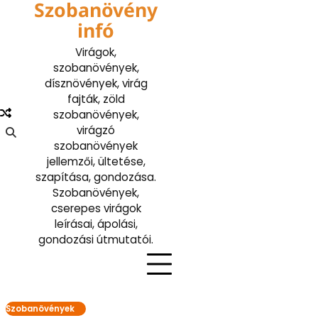
Szobanövény
Skip
to
infó
content
Virágok,
szobanövények,
dísznövények, virág
fajták, zöld
szobanövények,
virágzó
szobanövények
jellemzői, ültetése,
szapítása, gondozása.
Szobanövények,
cserepes virágok
leírásai, ápolási,
gondozási útmutatói.
Szobanövények