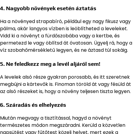
4. Nagyobb növények esetén áztatás
Ha a növényed strapabíró, például egy nagy fikusz vagy
pálma, akár langyos vízben is leöblítheted a leveleket.
Vidd ki a növényt a fürdőszobába vagy a kertbe, és
permetezd le vagy öblítsd át óvatosan. Ügyelj rá, hogy a
víz szobahőmérsékletű legyen, és ne áztasd túl sokáig.
5. Ne feledkezz meg a levél aljáról sem!
A levelek alsó része gyakran porosabb, és itt szeretnek
megbújni a kártevők is. Finoman töröld át vagy fésüld át
az alsó részeket is, hogy a növény teljesen tiszta legyen.
6. Száradás és elhelyezés
Miután megvagy a tisztítással, hagyd a növényt
természetes módon megszáradni. Kerüld a közvetlen
napsütést vagy fűtőtest közeli helyet, mert ezek a