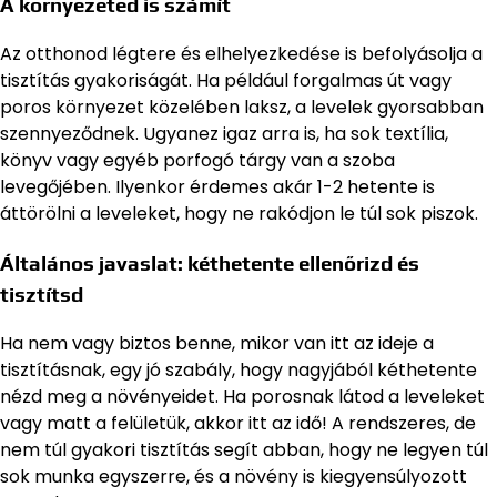
A környezeted is számít
Az otthonod légtere és elhelyezkedése is befolyásolja a
tisztítás gyakoriságát. Ha például forgalmas út vagy
poros környezet közelében laksz, a levelek gyorsabban
szennyeződnek. Ugyanez igaz arra is, ha sok textília,
könyv vagy egyéb porfogó tárgy van a szoba
levegőjében. Ilyenkor érdemes akár 1-2 hetente is
áttörölni a leveleket, hogy ne rakódjon le túl sok piszok.
Általános javaslat: kéthetente ellenőrizd és
tisztítsd
Ha nem vagy biztos benne, mikor van itt az ideje a
tisztításnak, egy jó szabály, hogy nagyjából kéthetente
nézd meg a növényeidet. Ha porosnak látod a leveleket
vagy matt a felületük, akkor itt az idő! A rendszeres, de
nem túl gyakori tisztítás segít abban, hogy ne legyen túl
sok munka egyszerre, és a növény is kiegyensúlyozott