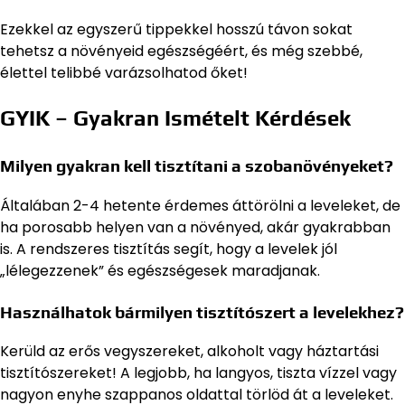
Ezekkel az egyszerű tippekkel hosszú távon sokat
tehetsz a növényeid egészségéért, és még szebbé,
élettel telibbé varázsolhatod őket!
GYIK – Gyakran Ismételt Kérdések
Milyen gyakran kell tisztítani a szobanövényeket?
Általában 2-4 hetente érdemes áttörölni a leveleket, de
ha porosabb helyen van a növényed, akár gyakrabban
is. A rendszeres tisztítás segít, hogy a levelek jól
„lélegezzenek” és egészségesek maradjanak.
Használhatok bármilyen tisztítószert a levelekhez?
Kerüld az erős vegyszereket, alkoholt vagy háztartási
tisztítószereket! A legjobb, ha langyos, tiszta vízzel vagy
nagyon enyhe szappanos oldattal törlöd át a leveleket.