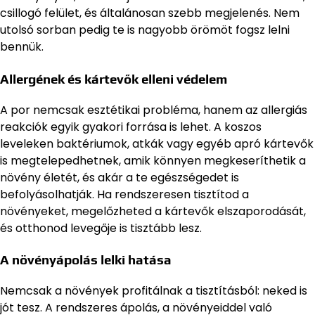
csillogó felület, és általánosan szebb megjelenés. Nem
utolsó sorban pedig te is nagyobb örömöt fogsz lelni
bennük.
Allergének és kártevők elleni védelem
A por nemcsak esztétikai probléma, hanem az allergiás
reakciók egyik gyakori forrása is lehet. A koszos
leveleken baktériumok, atkák vagy egyéb apró kártevők
is megtelepedhetnek, amik könnyen megkeseríthetik a
növény életét, és akár a te egészségedet is
befolyásolhatják. Ha rendszeresen tisztítod a
növényeket, megelőzheted a kártevők elszaporodását,
és otthonod levegője is tisztább lesz.
A növényápolás lelki hatása
Nemcsak a növények profitálnak a tisztításból: neked is
jót tesz. A rendszeres ápolás, a növényeiddel való