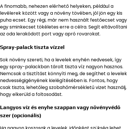
A finomabb, nehezen elérhető helyeken, például a
levélerek között vagy a növény tövében, jól jön egy kis
puha ecset. Egy régi, már nem használt festőecset vagy
egy sminkecset tökéletes erre a célra. Segít eltávolítani
az oda lerakódott port vagy apró rovarokat.
Spray-palack tiszta vízzel
Sok növény szereti, ha a levelek enyhén nedvesek, így
egy spray-palackban tárolt tiszta víz nagyon hasznos.
Nemcsak a tisztítást könnyíti meg, de segíthet a levelek
nedvességigényének kielégítésében is. Fontos, hogy
csak tiszta, lehetőleg szobahőmérsékletű vizet használj,
hogy elkerüld a foltosodást.
Langyos víz és enyhe szappan vagy növényvédő
szer (opcionális)
Ha nagyon koszosak a levelek, időnként szükség lehet