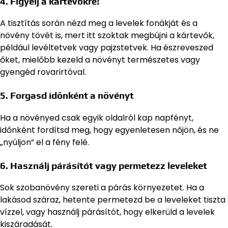
4. Figyelj a kártevőkre!
A tisztítás során nézd meg a levelek fonákját és a
növény tövét is, mert itt szoktak megbújni a kártevők,
például levéltetvek vagy pajzstetvek. Ha észreveszed
őket, mielőbb kezeld a növényt természetes vagy
gyengéd rovarirtóval.
5. Forgasd időnként a növényt
Ha a növényed csak egyik oldalról kap napfényt,
időnként fordítsd meg, hogy egyenletesen nőjön, és ne
„nyúljon” el a fény felé.
6. Használj párásítót vagy permetezz leveleket
Sok szobanövény szereti a párás környezetet. Ha a
lakásod száraz, hetente permetezd be a leveleket tiszta
vízzel, vagy használj párásítót, hogy elkerüld a levelek
kiszáradását.