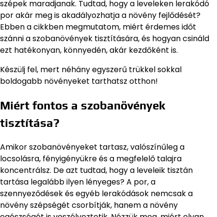
szépek maradjanak. Tudtad, hogy a leveleken lerakódó
por akár meg is akadályozhatja a növény fejlődését?
Ebben a cikkben megmutatom, miért érdemes időt
szánni a szobanövények tisztítására, és hogyan csináld
ezt hatékonyan, könnyedén, akár kezdőként is.
Készülj fel, mert néhány egyszerű trükkel sokkal
boldogabb növényeket tarthatsz otthon!
Miért fontos a szobanövények
tisztítása?
Amikor szobanövényeket tartasz, valószínűleg a
locsolásra, fényigényükre és a megfelelő talajra
koncentrálsz. De azt tudtad, hogy a leveleik tisztán
tartása legalább ilyen lényeges? A por, a
szennyeződések és egyéb lerakódások nemcsak a
növény szépségét csorbítják, hanem a növény
egészségét is veszélyeztetik. Nézzük meg, miért olyan