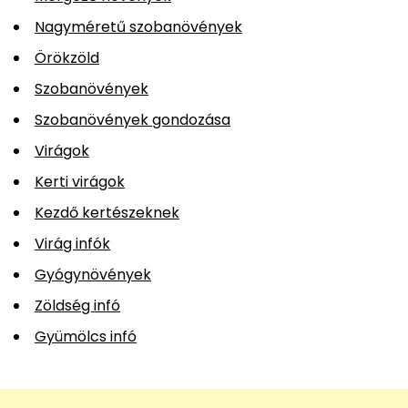
Nagyméretű szobanövények
Örökzöld
Szobanövények
Szobanövények gondozása
Virágok
Kerti virágok
Kezdő kertészeknek
Virág infók
Gyógynövények
Zöldség infó
Gyümölcs infó