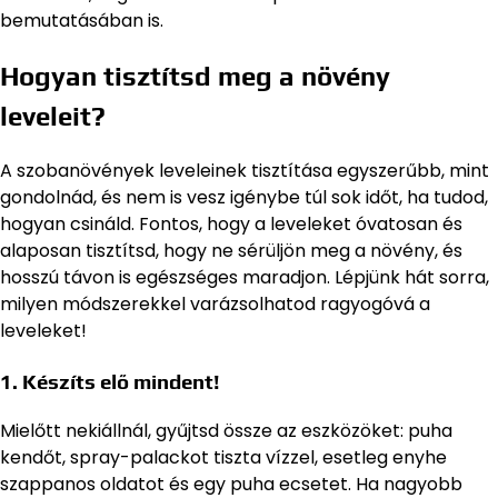
bemutatásában is.
Hogyan tisztítsd meg a növény
leveleit?
A szobanövények leveleinek tisztítása egyszerűbb, mint
gondolnád, és nem is vesz igénybe túl sok időt, ha tudod,
hogyan csináld. Fontos, hogy a leveleket óvatosan és
alaposan tisztítsd, hogy ne sérüljön meg a növény, és
hosszú távon is egészséges maradjon. Lépjünk hát sorra,
milyen módszerekkel varázsolhatod ragyogóvá a
leveleket!
1. Készíts elő mindent!
Mielőtt nekiállnál, gyűjtsd össze az eszközöket: puha
kendőt, spray-palackot tiszta vízzel, esetleg enyhe
szappanos oldatot és egy puha ecsetet. Ha nagyobb