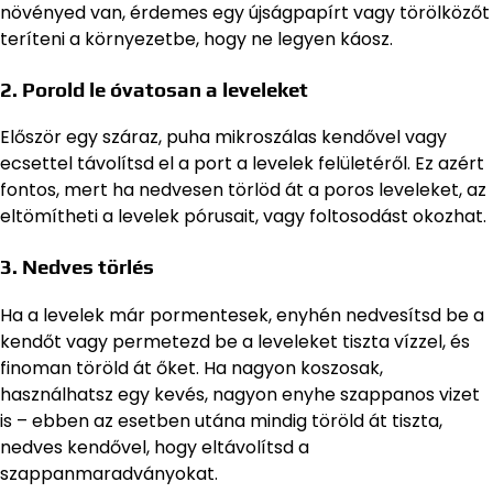
növényed van, érdemes egy újságpapírt vagy törölközőt
teríteni a környezetbe, hogy ne legyen káosz.
2. Porold le óvatosan a leveleket
Először egy száraz, puha mikroszálas kendővel vagy
ecsettel távolítsd el a port a levelek felületéről. Ez azért
fontos, mert ha nedvesen törlöd át a poros leveleket, az
eltömítheti a levelek pórusait, vagy foltosodást okozhat.
3. Nedves törlés
Ha a levelek már pormentesek, enyhén nedvesítsd be a
kendőt vagy permetezd be a leveleket tiszta vízzel, és
finoman töröld át őket. Ha nagyon koszosak,
használhatsz egy kevés, nagyon enyhe szappanos vizet
is – ebben az esetben utána mindig töröld át tiszta,
nedves kendővel, hogy eltávolítsd a
szappanmaradványokat.