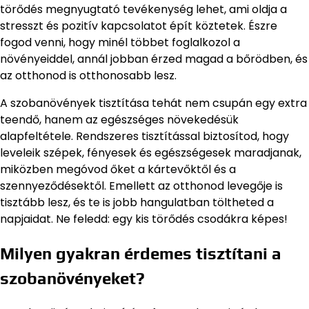
törődés megnyugtató tevékenység lehet, ami oldja a
stresszt és pozitív kapcsolatot épít köztetek. Észre
fogod venni, hogy minél többet foglalkozol a
növényeiddel, annál jobban érzed magad a bőrödben, és
az otthonod is otthonosabb lesz.
A szobanövények tisztítása tehát nem csupán egy extra
teendő, hanem az egészséges növekedésük
alapfeltétele. Rendszeres tisztítással biztosítod, hogy
leveleik szépek, fényesek és egészségesek maradjanak,
miközben megóvod őket a kártevőktől és a
szennyeződésektől. Emellett az otthonod levegője is
tisztább lesz, és te is jobb hangulatban töltheted a
napjaidat. Ne feledd: egy kis törődés csodákra képes!
Milyen gyakran érdemes tisztítani a
szobanövényeket?