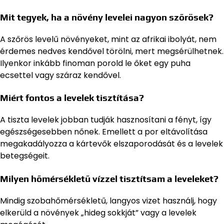
Mit tegyek, ha a növény levelei nagyon szőrösek?
A szőrös levelű növényeket, mint az afrikai ibolyát, nem
érdemes nedves kendővel törölni, mert megsérülhetnek.
Ilyenkor inkább finoman porold le őket egy puha
ecsettel vagy száraz kendővel.
Miért fontos a levelek tisztítása?
A tiszta levelek jobban tudják hasznosítani a fényt, így
egészségesebben nőnek. Emellett a por eltávolítása
megakadályozza a kártevők elszaporodását és a levelek
betegségeit.
Milyen hőmérsékletű vízzel tisztítsam a leveleket?
Mindig szobahőmérsékletű, langyos vizet használj, hogy
elkerüld a növények „hideg sokkját” vagy a levelek