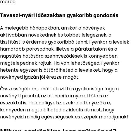
marad.
Tavaszi-nyári időszakban gyakoribb gondozás
A melegebb hónapokban, amikor a növények
aktívabban növekednek és többet lélegeznek, a
tisztítást is érdemes gyakoribbá tenni. Ilyenkor a levelek
hamarabb porosodnak, illetve a páratartalom és a
napsütés hatására szennyeződések is könnyebben
megtelepednek rajtuk. Ha van lehetőséged, ilyenkor
hetente egyszer is áttörölheted a leveleket, hogy a
növényed igazán jól érezze magát.
Összességében tehát a tisztítás gyakorisága függ a
növény típusától, az otthoni környezettől, és az
évszaktól is. Ha odafigyelsz ezekre a tényezőkre,
könnyedén megtalálhatod az ideális ritmust, hogy
növényeid mindig egészségesek és szépek maradjanak!