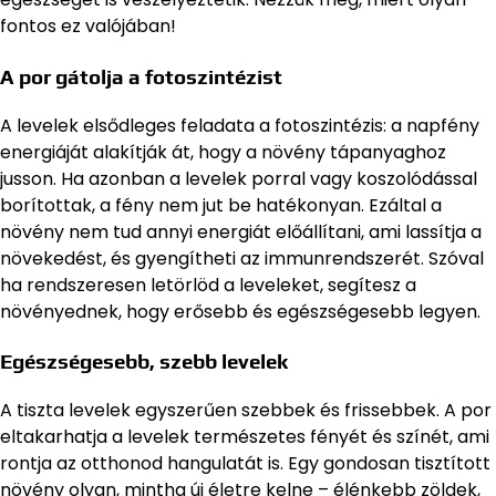
fontos ez valójában!
A por gátolja a fotoszintézist
A levelek elsődleges feladata a fotoszintézis: a napfény
energiáját alakítják át, hogy a növény tápanyaghoz
jusson. Ha azonban a levelek porral vagy koszolódással
borítottak, a fény nem jut be hatékonyan. Ezáltal a
növény nem tud annyi energiát előállítani, ami lassítja a
növekedést, és gyengítheti az immunrendszerét. Szóval
ha rendszeresen letörlöd a leveleket, segítesz a
növényednek, hogy erősebb és egészségesebb legyen.
Egészségesebb, szebb levelek
A tiszta levelek egyszerűen szebbek és frissebbek. A por
eltakarhatja a levelek természetes fényét és színét, ami
rontja az otthonod hangulatát is. Egy gondosan tisztított
növény olyan, mintha új életre kelne – élénkebb zöldek,