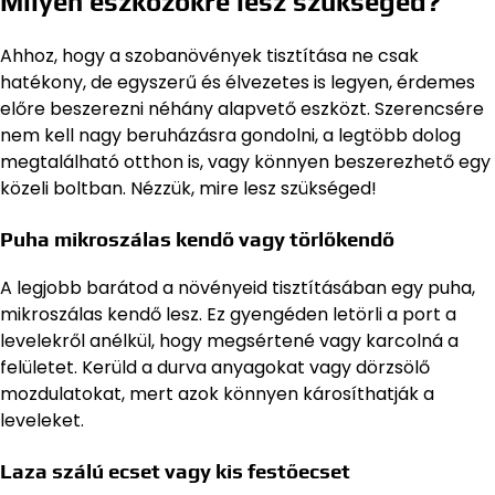
Milyen eszközökre lesz szükséged?
Ahhoz, hogy a szobanövények tisztítása ne csak
hatékony, de egyszerű és élvezetes is legyen, érdemes
előre beszerezni néhány alapvető eszközt. Szerencsére
nem kell nagy beruházásra gondolni, a legtöbb dolog
megtalálható otthon is, vagy könnyen beszerezhető egy
közeli boltban. Nézzük, mire lesz szükséged!
Puha mikroszálas kendő vagy törlőkendő
A legjobb barátod a növényeid tisztításában egy puha,
mikroszálas kendő lesz. Ez gyengéden letörli a port a
levelekről anélkül, hogy megsértené vagy karcolná a
felületet. Kerüld a durva anyagokat vagy dörzsölő
mozdulatokat, mert azok könnyen károsíthatják a
leveleket.
Laza szálú ecset vagy kis festőecset