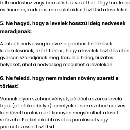
foltosodáshoz vagy barnuláshoz vezethet. Légy türelmes
és finoman, körkörös mozdulatokkal tisztítsd a leveleket.
5. Ne hagyd, hogy a levelek hosszú ideig nedvesek
maradjanak!
A túl sok nedvesség kedvez a gombás fertőzések
kialakulásának, ezért fontos, hogy a levelek tisztítás után
gyorsan száradjanak meg. Kerüld a hideg, huzatos
helyeket, ahol a nedvesség megülhet a leveleken.
6. Ne feledd, hogy nem minden növény szereti a
törlést!
Vannak olyan szobanövények, például a szőrös levelű
fajok (pl. afrikai ibolya), amelyeket nem szabad nedves
kendővel törölni, mert könnyen megsérülhet a levél
szőrzete. Ezeket inkább óvatos porolással vagy
permetezéssel tisztítsd.