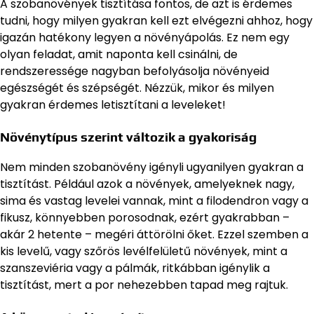
A szobanövények tisztítása fontos, de azt is érdemes
tudni, hogy milyen gyakran kell ezt elvégezni ahhoz, hogy
igazán hatékony legyen a növényápolás. Ez nem egy
olyan feladat, amit naponta kell csinálni, de
rendszeressége nagyban befolyásolja növényeid
egészségét és szépségét. Nézzük, mikor és milyen
gyakran érdemes letisztítani a leveleket!
Növénytípus szerint változik a gyakoriság
Nem minden szobanövény igényli ugyanilyen gyakran a
tisztítást. Például azok a növények, amelyeknek nagy,
sima és vastag levelei vannak, mint a filodendron vagy a
fikusz, könnyebben porosodnak, ezért gyakrabban –
akár 2 hetente – megéri áttörölni őket. Ezzel szemben a
kis levelű, vagy szőrös levélfelületű növények, mint a
szanszeviéria vagy a pálmák, ritkábban igénylik a
tisztítást, mert a por nehezebben tapad meg rajtuk.