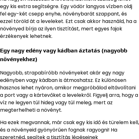
egy kis extra segítségre. Egy vödör langyos vízben oldj
fel egy-két csepp enyhe, növénybarát szappant, és
ezzel töröld át a leveleket. Ezt csak akkor használd, ha a
növényed bírja az ilyen tisztítást, mert egyes fajok
érzékenyek lehetnek.
Egy nagy edény vagy kádban áztatás (nagyobb
növényekhez)
Nagyobb, strapabíróbb növényeket akár egy nagy
edényben vagy kádban is átmoshatsz. Ez különösen
hasznos lehet nyáron, amikor megpróbálod eltávolítani
a port vagy a kártevőket a levelekről. Figyelj arra, hogy a
víz ne legyen túl hideg vagy túl meleg, mert az
megterhelheti a növényt.
Ha ezek megvannak, már csak egy kis idő és türelem kell,
és a növényeid gyönyörűen fognak ragyogni! Ha
szeretnéd, segítek a tisztítás lépéseinek