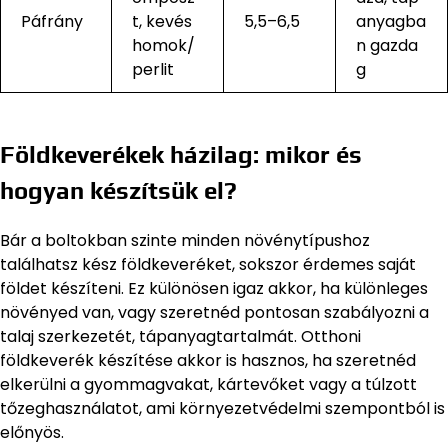
Páfrány
t, kevés
5,5–6,5
anyagba
homok/
n gazda
perlit
g
Földkeverékek házilag: mikor és
hogyan készítsük el?
Bár a boltokban szinte minden növénytípushoz
találhatsz kész földkeveréket, sokszor érdemes saját
földet készíteni. Ez különösen igaz akkor, ha különleges
növényed van, vagy szeretnéd pontosan szabályozni a
talaj szerkezetét, tápanyagtartalmát. Otthoni
földkeverék készítése akkor is hasznos, ha szeretnéd
elkerülni a gyommagvakat, kártevőket vagy a túlzott
tőzeghasználatot, ami környezetvédelmi szempontból is
előnyös.