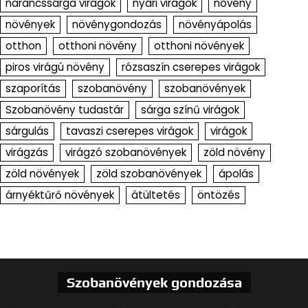
narancssárga virágok
nyári virágok
növény
növények
növénygondozás
növényápolás
otthon
otthoni növény
otthoni növények
piros virágú növény
rózsaszín cserepes virágok
szaporítás
szobanövény
szobanövények
Szobanövény tudastár
sárga színű virágok
sárgulás
tavaszi cserepes virágok
virágok
virágzás
virágzó szobanövények
zöld növény
zöld növények
zöld szobanövények
ápolás
árnyéktűrő növények
átültetés
öntözés
Szobanövények gondozása