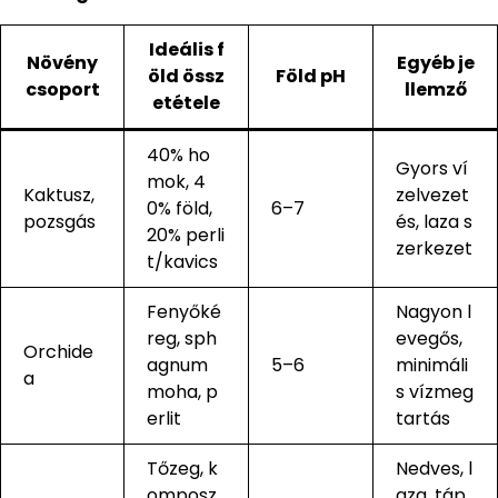
Ideális f
Növény
Egyéb je
öld össz
Föld pH
csoport
llemző
etétele
40% ho
Gyors ví
mok, 4
Kaktusz,
zelvezet
0% föld,
6–7
pozsgás
és, laza s
20% perli
zerkezet
t/kavics
Fenyőké
Nagyon l
reg, sph
evegős,
Orchide
agnum
5–6
minimáli
a
moha, p
s vízmeg
erlit
tartás
Tőzeg, k
Nedves, l
omposz
aza, táp