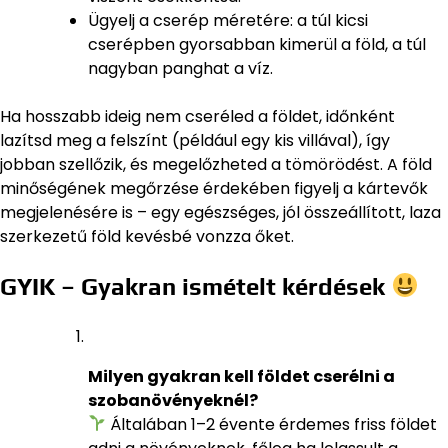
Ügyelj a cserép méretére: a túl kicsi
cserépben gyorsabban kimerül a föld, a túl
nagyban panghat a víz.
Ha hosszabb ideig nem cseréled a földet, időnként
lazítsd meg a felszínt (például egy kis villával), így
jobban szellőzik, és megelőzheted a tömörödést. A föld
minőségének megőrzése érdekében figyelj a kártevők
megjelenésére is – egy egészséges, jól összeállított, laza
szerkezetű föld kevésbé vonzza őket.
GYIK – Gyakran ismételt kérdések
Milyen gyakran kell földet cserélni a
szobanövényeknél?
Általában 1–2 évente érdemes friss földet