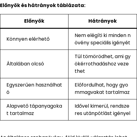
Előnyök és hátrányok táblázata:
Előnyök
Hátrányok
Nem elégíti ki minden n
Könnyen elérhető
övény speciális igényét
Túl tömörödhet, ami gy
Általában olcsó
ökérrothadáshoz veze
thet
Egyszerűen használhat
Előfordulhat, hogy gyo
ó
mmagvakat tartalmaz
Alapvető tápanyagoka
Idővel kimerül, rendsze
t tartalmaz
res utánpótlást igényel