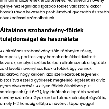
immunrendszerének erősítéséhez. Ha sikerül a növény
igényeihez leginkább igazodó földet választani, akkor
hosszú távon kevesebb problémával, gyorsabb és szebb
növekedéssel számolhatunk.
Általános szobanövény-földek
tulajdonságai és használata
Az általános szobanövény-föld többnyire tőzeg,
komposzt, perlites vagy homok adalékkal dúsított
keverék, amelyet széles körben alkalmaznak a legtöbb
zöld levelű növényhez. Ezek a földek úgy vannak
kialakítva, hogy kellően laza szerkezetűek legyenek,
biztosítva ezzel a gyökerek megfelelő légzését és a víz
gyors elvezetését. Az ilyen földek általában pH-
semlegesek (pH 6–7), így ideálisak a legtöbb szobai
növény számára. Gyakran tartalmaznak alaptrágyát is,
amely 1–2 hónapig ellátja a növényt tápanyaggal.