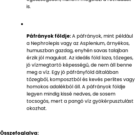
is.
Páfrányok földje:
A páfrányok, mint például
a Nephrolepis vagy az Asplenium, árnyékos,
humuszban gazdag, enyhén savas talajban
érzik jól magukat. Az ideális föld laza, tőzeges,
jó vízmegtartó képességű, de nem áll benne
meg a víz. Egy jó páfrányföld általában
tőzegből, komposztból és kevés perlites vagy
homokos adalékból áll. A páfrányok földje
legyen mindig kissé nedves, de sosem
tocsogós, mert a pangó víz gyökérpusztulást
okozhat.
Összefoglalva: