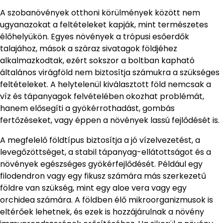
A szobanövények otthoni körülmények között nem
ugyanazokat a feltételeket kapják, mint természetes
élőhelyükön. Egyes növények a trópusi esőerdők
talajához, mások a száraz sivatagok földjéhez
alkalmazkodtak, ezért sokszor a boltban kapható
általános virágföld nem biztosítja számukra a szükséges
feltételeket. A helytelenül kiválasztott föld nemcsak a
víz és tápanyagok felvételében okozhat problémát,
hanem elősegíti a gyökérrothadást, gombás
fertőzéseket, vagy éppen a növények lassú fejlődését is.
A megfelelő földtípus biztosítja a jó vízelvezetést, a
levegőzöttséget, a stabil tápanyag-ellátottságot és a
növények egészséges gyökérfejlődését. Például egy
filodendron vagy egy fikusz számára más szerkezetű
földre van szükség, mint egy aloe vera vagy egy
orchidea számára. A földben élő mikroorganizmusok is
eltérőek lehetnek, és ezek is hozzájárulnak a növény