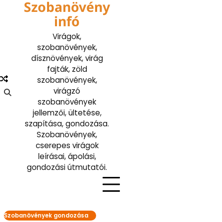
Szobanövény
Skip
to
infó
content
Virágok,
szobanövények,
dísznövények, virág
fajták, zöld
szobanövények,
virágzó
szobanövények
jellemzői, ültetése,
szapítása, gondozása.
Szobanövények,
cserepes virágok
leírásai, ápolási,
gondozási útmutatói.
Szobanövények gondozása