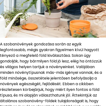
A szobanövények gondozása során az egyik
legfontosabb, mégis gyakran figyelmen kívül hagyott
tényező a megfelelő föld kiválasztása. Sokan úgy
gondolják, hogy bármilyen föld jó lesz, elég ha öntözzük
és világos helyen tartjuk a növényeinket. Valójában
minden növénytípusnak más-más igényei vannak, és a
föld minősége, összetétele jelentősen befolyásolja a
növények egészségét, fejlődését. Ebben a cikkben
részletesen körbejárjuk, hogy miért ilyen fontos a föld
típusa, és mi alapján választhatunk jól. Áttekintjük az
általános szobanövény-földek tulajdonságait is, hogy