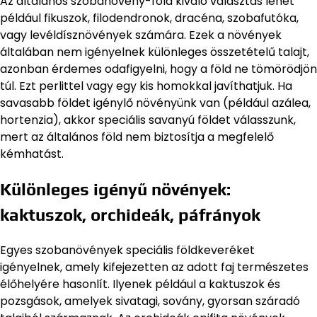
Az általános szobanövény-föld kiváló választás lehet
például fikuszok, filodendronok, dracéna, szobafutóka,
vagy levéldísznövények számára. Ezek a növények
általában nem igényelnek különleges összetételű talajt,
azonban érdemes odafigyelni, hogy a föld ne tömörödjön
túl. Ezt perlittel vagy egy kis homokkal javíthatjuk. Ha
savasabb földet igénylő növényünk van (például azálea,
hortenzia), akkor speciális savanyú földet válasszunk,
mert az általános föld nem biztosítja a megfelelő
kémhatást.
Különleges igényű növények:
kaktuszok, orchideák, páfrányok
Egyes szobanövények speciális földkeveréket
igényelnek, amely kifejezetten az adott faj természetes
élőhelyére hasonlít. Ilyenek például a kaktuszok és
pozsgások, amelyek sivatagi, sovány, gyorsan száradó