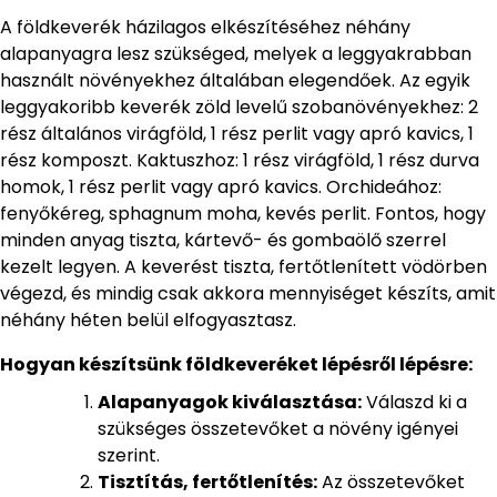
A földkeverék házilagos elkészítéséhez néhány
alapanyagra lesz szükséged, melyek a leggyakrabban
használt növényekhez általában elegendőek. Az egyik
leggyakoribb keverék zöld levelű szobanövényekhez: 2
rész általános virágföld, 1 rész perlit vagy apró kavics, 1
rész komposzt. Kaktuszhoz: 1 rész virágföld, 1 rész durva
homok, 1 rész perlit vagy apró kavics. Orchideához:
fenyőkéreg, sphagnum moha, kevés perlit. Fontos, hogy
minden anyag tiszta, kártevő- és gombaölő szerrel
kezelt legyen. A keverést tiszta, fertőtlenített vödörben
végezd, és mindig csak akkora mennyiséget készíts, amit
néhány héten belül elfogyasztasz.
Hogyan készítsünk földkeveréket lépésről lépésre:
Alapanyagok kiválasztása:
Válaszd ki a
szükséges összetevőket a növény igényei
szerint.
Tisztítás, fertőtlenítés:
Az összetevőket