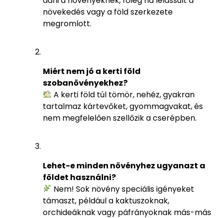
adni a növényeknek, főleg ha lelassult a
növekedés vagy a föld szerkezete
megromlott.
Miért nem jó a kerti föld
szobanövényekhez?
A kerti föld túl tömör, nehéz, gyakran
tartalmaz kártevőket, gyommagvakat, és
nem megfelelően szellőzik a cserépben.
Lehet-e minden növényhez ugyanazt a
földet használni?
Nem! Sok növény speciális igényeket
támaszt, például a kaktuszoknak,
orchideáknak vagy páfrányoknak más-más