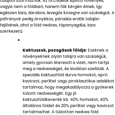
talajból származnak. Az orchideák epifita növények,
vagyis nem a földben, hanem fák kérgén élnek, így
egészen laza, darabos, levegős közegre van szükségük. A
páfrányok pedig árnyékos, páradús erdők talaján
fejlődnek, ahol a föld nedves, tápanyagdús, laza
szerkezetű.
Kaktuszok, pozsgások földje:
Ezeknek a
növényeknek olyan talajra van szükségük,
amely gyorsan átereszti a vizet, nem tartja
meg a nedvességet, és kiválóan szellőzik. A
speciális kaktuszföld durva homokot, apró
kavicsot, perlitet vagy piroklasztikus adalékot
tartalmaz, hogy megakadályozza a gyökerek
túlzott nedvességét. Egy jó
kaktuszföldkeverék kb. 40% homokot, 40%
általános földet és 20% perlitet vagy kavicsot
tartalmazhat. A túlzottan nedves föld