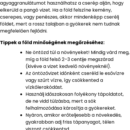
agyaggranulátumot használhatsz a cserép alján, hogy
elkerüld a pangó vizet. Ha a föld felszíne kemény,
cserepes, vagy penészes, akkor mindenképp cserélj
földet, mert a rossz talajban a gyökerek nem tudnak
megfelelően fejlődni.
Tippek a föld minőségének megőrzéséhez:
Ne öntözd túl a növényeket! Mindig várd meg,
míg a föld felső 2–3 centije megszárad
(kivéve a vizet kedvelő növényeknél).
Az öntözővizet időnként cseréld le esővízre
vagy szűrt vízre, így csökkented a
vízkőlerakódást.
Használj időszakosan folyékony tápoldatot,
de ne vidd túlzásba, mert a sók
felhalmozódása károsítja a gyökereket.
Nyáron, amikor erőteljesebb a növekedés,
gyakrabban adj friss tápanyagot, télen
viszont csökkentsd.