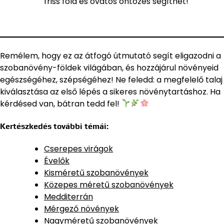
friss föld és óvatos öntözés segíthet!
Remélem, hogy ez az átfogó útmutató segít eligazodni a
szobanövény-földek világában, és hozzájárul növényeid
egészségéhez, szépségéhez! Ne feledd: a megfelelő talaj
kiválasztása az első lépés a sikeres növénytartáshoz. Ha
kérdésed van, bátran tedd fel!
Kertészkedés további témái:
Cserepes virágok
Évelők
Kisméretű szobanövények
Közepes méretű szobanövények
Medditerrán
Mérgező növények
Nagyméretű szobanövények