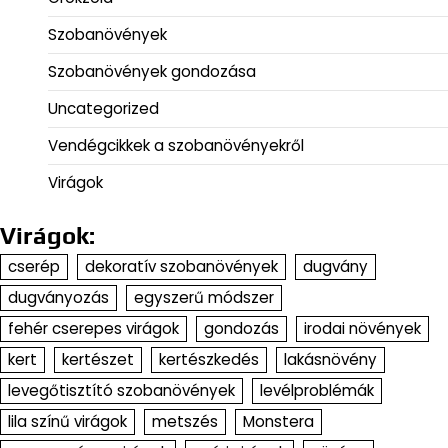
Szobanövények
Szobanövények gondozása
Uncategorized
Vendégcikkek a szobanövényekről
Virágok
Virágok:
cserép
dekoratív szobanövények
dugvány
dugványozás
egyszerű módszer
fehér cserepes virágok
gondozás
irodai növények
kert
kertészet
kertészkedés
lakásnövény
levegőtisztító szobanövények
levélproblémák
lila színű virágok
metszés
Monstera