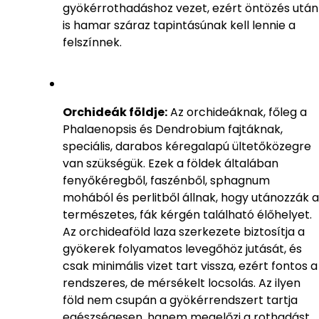
gyökérrothadáshoz vezet, ezért öntözés után
is hamar száraz tapintásúnak kell lennie a
felszínnek.
Orchideák földje:
Az orchideáknak, főleg a
Phalaenopsis és Dendrobium fajtáknak,
speciális, darabos kéregalapú ültetőközegre
van szükségük. Ezek a földek általában
fenyőkéregből, faszénből, sphagnum
mohából és perlitből állnak, hogy utánozzák a
természetes, fák kérgén található élőhelyet.
Az orchideaföld laza szerkezete biztosítja a
gyökerek folyamatos levegőhöz jutását, és
csak minimális vizet tart vissza, ezért fontos a
rendszeres, de mérsékelt locsolás. Az ilyen
föld nem csupán a gyökérrendszert tartja
egészségesen, hanem megelőzi a rothadást