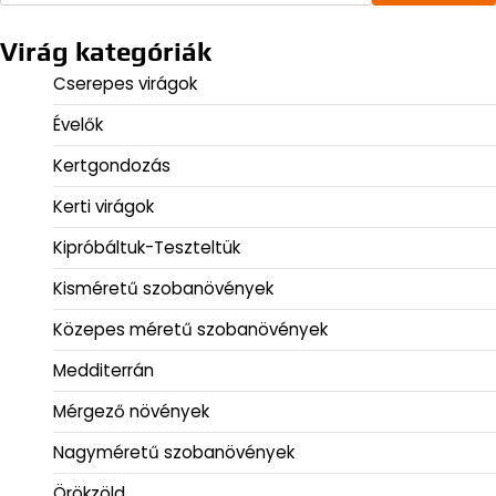
Virág kategóriák
Cserepes virágok
Évelők
Kertgondozás
Kerti virágok
Kipróbáltuk-Teszteltük
Kisméretű szobanövények
Közepes méretű szobanövények
Medditerrán
Mérgező növények
Nagyméretű szobanövények
Örökzöld