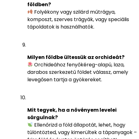
földben?
Folyékony vagy szilárd műtrágya,
komposzt, szerves trágyák, vagy speciális
tápoldatok is használhatók.
Milyen földbe ültessük az orchideát?
Orchideához fenyőkéreg-alapú, laza,
darabos szerkezetű földet válassz, amely
levegősen tartja a gyökereket.
Mit tegyek, ha a növényem levelei
sárgulnak?
Ellenőrizd a föld állapotát, lehet, hogy
túlöntözted, vagy kimerültek a tápanyagok –