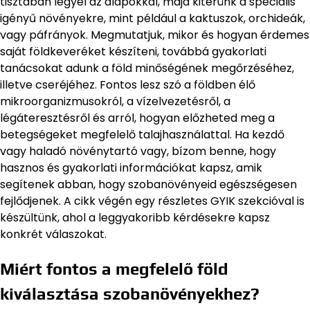
tisztában legyél az alapokkal, majd kitérünk a speciális
igényű növényekre, mint például a kaktuszok, orchideák,
vagy páfrányok. Megmutatjuk, mikor és hogyan érdemes
saját földkeveréket készíteni, továbbá gyakorlati
tanácsokat adunk a föld minőségének megőrzéséhez,
illetve cseréjéhez. Fontos lesz szó a földben élő
mikroorganizmusokról, a vízelvezetésről, a
légáteresztésről és arról, hogyan előzheted meg a
betegségeket megfelelő talajhasználattal. Ha kezdő
vagy haladó növénytartó vagy, bízom benne, hogy
hasznos és gyakorlati információkat kapsz, amik
segítenek abban, hogy szobanövényeid egészségesen
fejlődjenek. A cikk végén egy részletes GYIK szekcióval is
készültünk, ahol a leggyakoribb kérdésekre kapsz
konkrét válaszokat.
Miért fontos a megfelelő föld
kiválasztása szobanövényekhez?