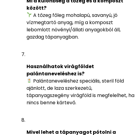
Mi a különbség a tőzeg és a komposzt
között?
A tőzeg főleg mohalapú, savanyú, jó
vízmegtartó anyag, míg a komposzt
lebomlott növényi/állati anyagokból áll,
gazdag tápanyagban.
Használhatok virágföldet
palántaneveléshez is?
Palántaneveléshez speciális, steril föld
ajánlott, de laza szerkezetű,
tápanyagszegény virágföld is megfelelhet, ha
nincs benne kártevő.
Mivel lehet a tápanyagot pótolni a