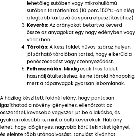
lehetőleg sütőben vagy mikrohullámú
sütőben fertőtlenítsd (10 perc 150°C-on elég
a legtöbb kártevő és spóra elpusztításához).
Keverés:
Az arányokat betartva keverd
össze az anyagokat egy nagy edényben vagy
vödörben.
Tárolás:
A kész földet hűvös, száraz helyen,
jól zárható tárolóban tartsd, hogy elkerüld a
penészesedést vagy szennyeződést.
Felhasználás:
Mindig csak friss földet
használj átültetéshez, és ne tárold hónapokig,
mert a tápanyagok gyorsan lebomlanak.
A házilag készített földnél előny, hogy pontosan
igazíthatod a növény igényeihez, ellenőrzött az
összetétel, kevesebb vegyszer jut be a lakásba, és
gyakran olcsóbb is, mint a bolti keverékek. Hátrány
lehet, hogy időigényes, nagyobb körültekintést igényel,
és eleinte több utánaolvasást, tanulást kívánhat.