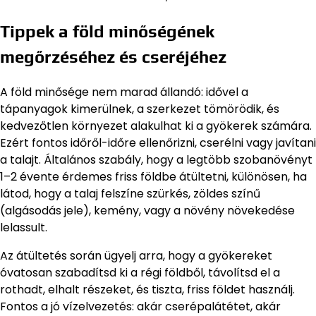
Tippek a föld minőségének
megőrzéséhez és cseréjéhez
A föld minősége nem marad állandó: idővel a
tápanyagok kimerülnek, a szerkezet tömörödik, és
kedvezőtlen környezet alakulhat ki a gyökerek számára.
Ezért fontos időről-időre ellenőrizni, cserélni vagy javítani
a talajt. Általános szabály, hogy a legtöbb szobanövényt
1–2 évente érdemes friss földbe átültetni, különösen, ha
látod, hogy a talaj felszíne szürkés, zöldes színű
(algásodás jele), kemény, vagy a növény növekedése
lelassult.
Az átültetés során ügyelj arra, hogy a gyökereket
óvatosan szabadítsd ki a régi földből, távolítsd el a
rothadt, elhalt részeket, és tiszta, friss földet használj.
Fontos a jó vízelvezetés: akár cserépalátétet, akár