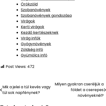
Örökzöld
Szobanövények
Szobanövények gondozása
Virágok
Kerti virágok
Kezdő kertészeknek
Virág infók
Gyógynövények
Zöldség infó
Gyümölcs infó
Post Views:
472
Milyen gyakran cseréljük a
Bejegyzés
Mik a jelei a túl kevés vagy
földet a cserepes
túl sok napfénynek?
navigáció
növényeknél?