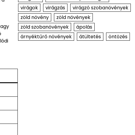
virágok
virágzás
virágzó szobanövények
zöld növény
zöld növények
vagy
zöld szobanövények
ápolás
ó
árnyéktűrő növények
átültetés
öntözés
lódi