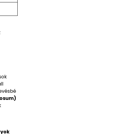
z
sok
ll
kevésbé
mosum)
k
nyok