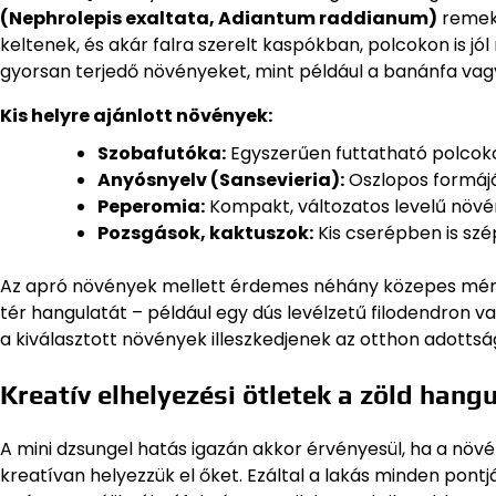
(Nephrolepis exaltata, Adiantum raddianum)
remek 
keltenek, és akár falra szerelt kaspókban, polcokon is jó
gyorsan terjedő növényeket, mint például a banánfa vagy a
Kis helyre ajánlott növények:
Szobafutóka:
Egyszerűen futtatható polcok
Anyósnyelv (Sansevieria):
Oszlopos formájáv
Peperomia:
Kompakt, változatos levelű növény
Pozsgások, kaktuszok:
Kis cserépben is szé
Az apró növények mellett érdemes néhány közepes méret
tér hangulatát – például egy dús levélzetű filodendron 
a kiválasztott növények illeszkedjenek az otthon adottsá
Kreatív elhelyezési ötletek a zöld hangu
A mini dzsungel hatás igazán akkor érvényesül, ha a növ
kreatívan helyezzük el őket. Ezáltal a lakás minden pontj