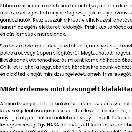
Ebben az írásban részletesen bemutatjuk, miért érdemes m
mik az esetleges hátrányai. Megvizsgáljuk, mely növények
gondozhatók. Részletezzük a kreatív elhelyezési lehetős
hanem az egész életteret feldobják. Praktikus tanácso
és dús lombúak maradjanak.
Szó lesz a dekorációs kiegészítőkről is, amelyek segíten
polcokról, vagy éppen világításról. Megtudhatod, hogyan
illeszkednek otthonodhoz, és miként kombinálhatod őket
GYIK-et is, ahol a leggyakoribb kérdésekre adunk választ
és alakítsd ki saját mini dzsungeledet, amely friss leve
Miért érdemes mini dzsungelt kialakíta
A mini dzsungel otthoni kialakítása nem csupán divathó
képesek jelentősen javítani a beltéri levegő minőségét, m
anyagokat, például formaldehidet vagy benzolt. Ez külön
levegőminőség. Egy NASA által végzett kutatás szerint 
levegőben található toxinokat 24 óra leforgása alatt. Eze