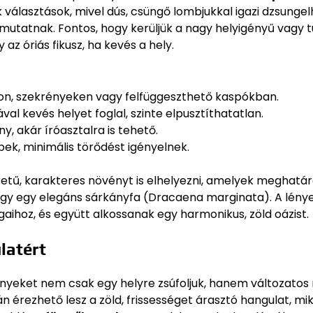
választások, mivel dús, csüngő lombjukkal igazi dzsungel
l mutatnak. Fontos, hogy kerüljük a nagy helyigényű vagy t
z óriás fikusz, ha kevés a hely.
on, szekrényeken vagy felfüggeszthető kaspókban.
al kevés helyet foglal, szinte elpusztíthatatlan.
, akár íróasztalra is tehető.
pek, minimális törődést igényelnek.
ű, karakteres növényt is elhelyezni, amelyek meghatár
vagy egy elegáns sárkányfa (Dracaena marginata). A lény
gaihoz, és együtt alkossanak egy harmonikus, zöld oázist.
latért
ényeket nem csak egy helyre zsúfoljuk, hanem változatos
án érezhető lesz a zöld, frissességet árasztó hangulat, m