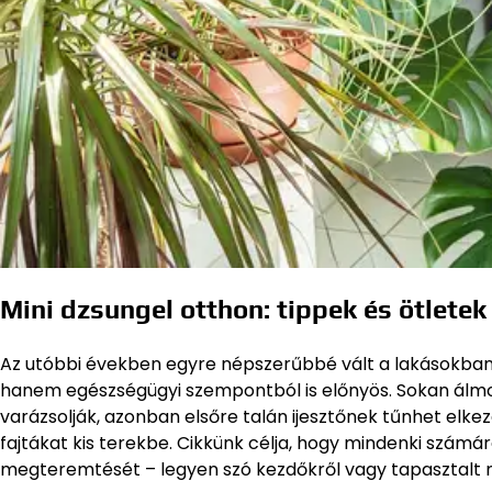
Mini dzsungel otthon: tippek és ötletek
Az utóbbi években egyre népszerűbbé vált a lakásokban,
hanem egészségügyi szempontból is előnyös. Sokan álmodn
varázsolják, azonban elsőre talán ijesztőnek tűnhet elke
fajtákat kis terekbe. Cikkünk célja, hogy mindenki számár
megteremtését – legyen szó kezdőkről vagy tapasztalt 