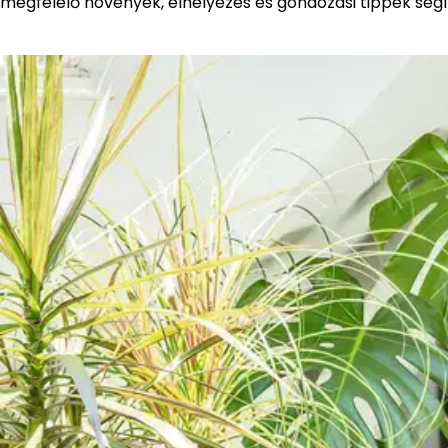
megfelelő növények, elhelyezés és gondozási tippek segí