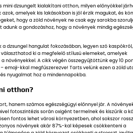
ini dzsungelt kialakítani otthon, milyen előnyökkel járh
 azok, amelyek kis lakásokban is jól érzik magukat, és k
égeket, hogy a zöld növények ne csak egy sarokba szorulj
kat adunk a gondozáshoz, hogy a növények mindig egészs
ek a dzsungel hangulat fokozásában, legyen szó kaspókról,
 választhatod ki a megfelelő stílusú elemeket, amelyek
 a növényekkel. A cikk végén összegyűjtöttünk egy 10 po
 – emoji-kkal megfűszerezve! Tarts velünk ezen a zöld ut
gőt és nyugalmat hoz a mindennapokba.
ni otthon?
bort, hanem számos egészségügyi előnnyel jár. A növénye
ivel fotoszintézis során oxigént termelnek és kiszűrik a k
ösen fontos lehet városi környezetben, ahol sokszor ross
bizonyos növények akár 87%-kal képesek csökkenteni a
n túlmenően a zöld környezet csökkenti a stresszt, javítja