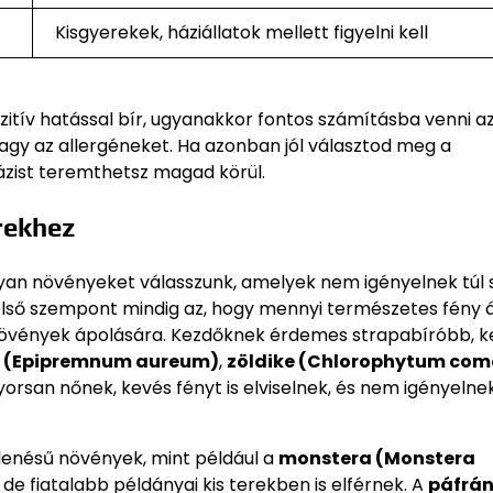
Kisgyerekek, háziállatok mellett figyelni kell
itív hatással bír, ugyanakkor fontos számításba venni a
vagy az allergéneket. Ha azonban jól választod meg a
oázist teremthetsz magad körül.
rekhez
lyan növényeket válasszunk, amelyek nem igényelnek túl 
első szempont mindig az, hogy mennyi természetes fény á
a növények ápolására. Kezdőknek érdemes strapabíróbb, 
l (Epipremnum aureum)
,
zöldike (Chlorophytum co
yorsan nőnek, kevés fényt is elviselnek, és nem igényelne
lenésű növények, mint például a
monstera (Monstera
e fiatalabb példányai kis terekben is elférnek. A
páfrá