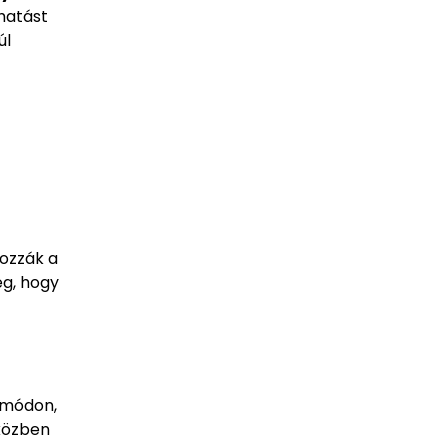
hatást
úl
ozzák a
eg, hogy
 módon,
iközben