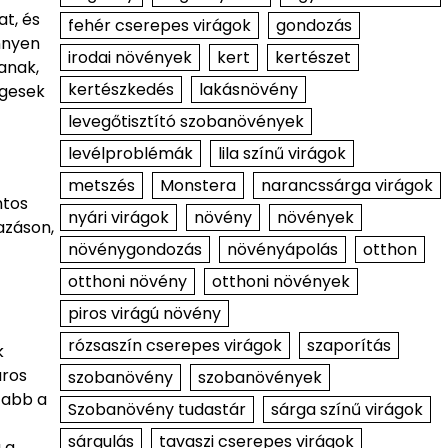
at, és
fehér cserepes virágok
gondozás
önnyen
irodai növények
kert
kertészet
anak,
kertészkedés
lakásnövény
égesek
levegőtisztító szobanövények
levélproblémák
lila színű virágok
metszés
Monstera
narancssárga virágok
ntos
nyári virágok
növény
növények
azáson,
növénygondozás
növényápolás
otthon
otthoni növény
otthoni növények
piros virágú növény
rózsaszín cserepes virágok
szaporítás
k
áros
szobanövény
szobanövények
zabb a
Szobanövény tudastár
sárga színű virágok
sárgulás
tavaszi cserepes virágok
 a