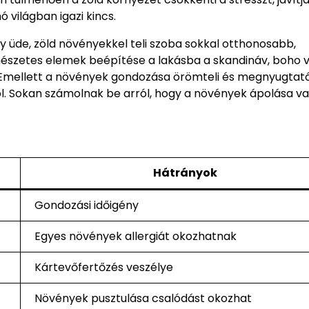
 világban igazi kincs.
y üde, zöld növényekkel teli szoba sokkal otthonosabb,
észetes elemek beépítése a lakásba a skandináv, boho 
het. Emellett a növények gondozása örömteli és megnyugtat
ból. Sokan számolnak be arról, hogy a növények ápolása va
Hátrányok
Gondozási időigény
Egyes növények allergiát okozhatnak
Kártevőfertőzés veszélye
Növények pusztulása csalódást okozhat