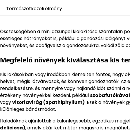
Természetközeli élmény
Összességében a mini dzsungel kialakítása számtalan poz
esetleges hátrányokat is, például a gondozási időigényt 
növényeket, és odafigyelsz a gondozásukra, valódi zöld 
Megfelelő növények kiválasztása kis te
Kis lakásokban vagy irodákban kiemelten fontos, hogy o
helyet, mégis látványosak, és könnyen gondozhatók. Az 
rendelkezésre, és mennyire vagy hajlandó időt szánni 
érzékeny növényekkel kezdeni, például
szobafutókáva
vagy
vitorlavirág (Spathiphyllum)
. Ezek a növények g
különleges bánásmódot.
Haladóknak ajánlottak a különlegesebb, egzotikus megje
deliciosa)
, amely akár két méter magasra is megnőhet, d