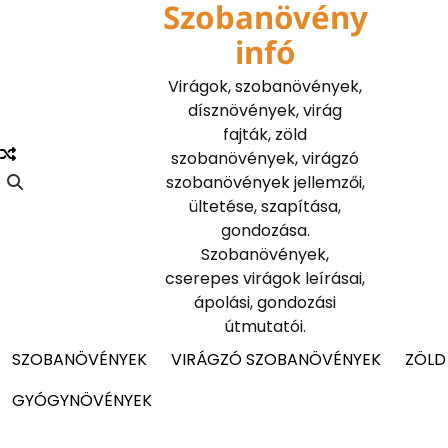
Szobanövény
Skip
to
infó
content
Virágok, szobanövények,
dísznövények, virág
fajták, zöld
szobanövények, virágzó
szobanövények jellemzői,
ültetése, szapítása,
gondozása.
Szobanövények,
cserepes virágok leírásai,
ápolási, gondozási
útmutatói.
SZOBANÖVÉNYEK
VIRÁGZÓ SZOBANÖVÉNYEK
ZÖLD
GYÓGYNÖVÉNYEK