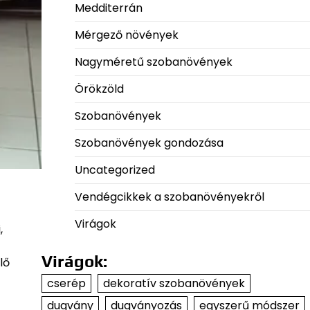
Medditerrán
Mérgező növények
Nagyméretű szobanövények
Örökzöld
Szobanövények
Szobanövények gondozása
Uncategorized
Vendégcikkek a szobanövényekről
Virágok
,
Virágok:
lő
cserép
dekoratív szobanövények
dugvány
dugványozás
egyszerű módszer