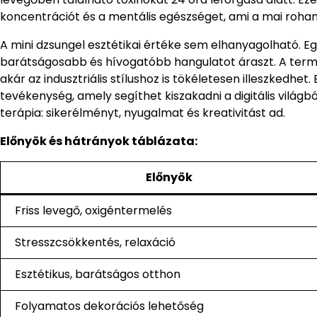
koncentrációt és a mentális egészséget, ami a mai rohanó
A mini dzsungel esztétikai értéke sem elhanyagolható. Eg
barátságosabb és hívogatóbb hangulatot áraszt. A term
akár az indusztriális stílushoz is tökéletesen illeszked
tevékenység, amely segíthet kiszakadni a digitális világ
terápia: sikerélményt, nyugalmat és kreativitást ad.
Előnyök és hátrányok táblázata:
Előnyök
Friss levegő, oxigéntermelés
Stresszcsökkentés, relaxáció
Esztétikus, barátságos otthon
Folyamatos dekorációs lehetőség