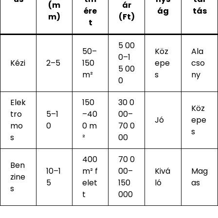
(m
ár
ére
ág
tás
m)
(Ft)
t
5 00
50–
Köz
Ala
0–1
Kézi
2–5
150
epe
cso
5 00
m²
s
ny
0
Elek
150
30 0
Köz
tro
5–1
–40
00–
Jó
epe
mo
0
0 m
70 0
s
s
²
00
400
70 0
Ben
10–1
m² f
00–
Kivá
Mag
zine
5
elet
150
ló
as
s
t
000