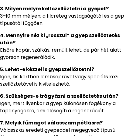
3. Milyen mélyre kell szellőztetni a gyepet?
3–10 mm mélyen; a filcréteg vastagságától és a gép
típusától függően.
4. Mennyire néz ki „rosszul” a gyep szellőztetés
után?
Elsőre kopár, szálkás, rémült lehet, de pár hét alatt
gyorsan regenerálódik.
5. Lehet-e kézzel is gyepszellőztetni?
Igen, kis kertben lombseprűvel vagy speciális kézi
szellőztetővel is kivitelezhető.
6. Szükséges-e trágyázni a szellőztetés után?
Igen, mert ilyenkor a gyep különösen fogékony a
tápanyagokra, ami elősegíti a regenerációt.
7. Melyik fűmagot válasszam pótlásra?
Válassz az eredeti gyepeddel megegyező típusú