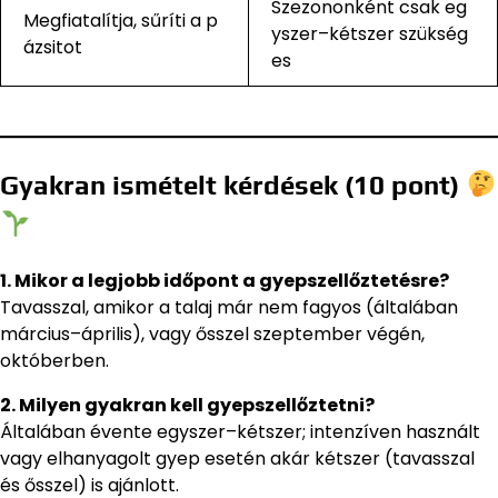
Szezononként csak eg
Megfiatalítja, sűríti a p
yszer–kétszer szükség
ázsitot
es
Gyakran ismételt kérdések (10 pont)
1. Mikor a legjobb időpont a gyepszellőztetésre?
Tavasszal, amikor a talaj már nem fagyos (általában
március–április), vagy ősszel szeptember végén,
októberben.
2. Milyen gyakran kell gyepszellőztetni?
Általában évente egyszer–kétszer; intenzíven használt
vagy elhanyagolt gyep esetén akár kétszer (tavasszal
és ősszel) is ajánlott.