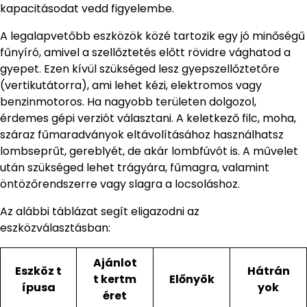
kapacitásodat vedd figyelembe.
A legalapvetőbb eszközök közé tartozik egy jó minőségű
fűnyíró, amivel a szellőztetés előtt rövidre vághatod a
gyepet. Ezen kívül szükséged lesz gyepszellőztetőre
(vertikutátorra), ami lehet kézi, elektromos vagy
benzinmotoros. Ha nagyobb területen dolgozol,
érdemes gépi verziót választani. A keletkező filc, moha,
száraz fűmaradványok eltávolításához használhatsz
lombseprűt, gereblyét, de akár lombfúvót is. A művelet
után szükséged lehet trágyára, fűmagra, valamint
öntözőrendszerre vagy slagra a locsoláshoz.
Az alábbi táblázat segít eligazodni az
eszközválasztásban:
Ajánlot
Eszköz t
Hátrán
t kertm
Előnyök
ípusa
yok
éret