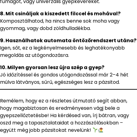
fűmagot, vagy univerzális gyepkeveréket.
8. Mit csináljak a kiszedett filccel és mohával?
Komposztálhatod, ha nincs benne sok moha vagy
gyommag, vagy dobd zöldhulladékba.
9. Használhatok automata öntözőrendszert utána?
Igen, sőt, ez a legkényelmesebb és leghatékonyabb
megoldás az utógondozásra.
10. Milyen gyorsan lesz újra szép a gyep?
Jó időzítéssel és gondos utógondozással már 2–4 hét
múlva látványos, sűrű, egészséges lesz a pázsitod.
Remélem, hogy ez a részletes útmutató segít abban,
hogy magabiztosan és eredményesen vágj bele a
gyepszellőztetésbe! Ha kérdésed van, írj bátran, vagy
oszd meg a tapasztalataidat a hozzászólásokban –
együtt még jobb pázsitokat nevelünk!