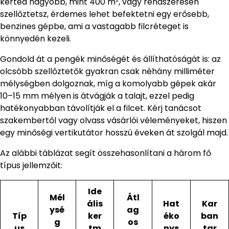
kerted nagyobb, mint 400 m², vagy rendszeresen
szellőztetsz, érdemes lehet befektetni egy erősebb,
benzines gépbe, ami a vastagabb filcréteget is
könnyedén kezeli.
Gondold át a pengék minőségét és állíthatóságát is: az
olcsóbb szellőztetők gyakran csak néhány milliméter
mélységben dolgoznak, míg a komolyabb gépek akár
10–15 mm mélyen is átvágják a talajt, ezzel pedig
hatékonyabban távolítják el a filcet. Kérj tanácsot
szakembertől vagy olvass vásárlói véleményeket, hiszen
egy minőségi vertikutátor hosszú éveken át szolgál majd.
Az alábbi táblázat segít összehasonlítani a három fő
típus jellemzőit:
Ide
Mél
Átl
ális
Hat
Kar
ysé
ag
Típ
ker
éko
ban
g
os
us
tm
nys
tar