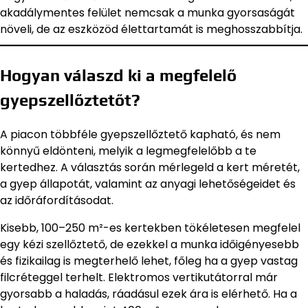
akadálymentes felület nemcsak a munka gyorsaságát
növeli, de az eszközöd élettartamát is meghosszabbítja.
Hogyan válaszd ki a megfelelő
gyepszellőztetőt?
A piacon többféle gyepszellőztető kapható, és nem
könnyű eldönteni, melyik a legmegfelelőbb a te
kertedhez. A választás során mérlegeld a kert méretét,
a gyep állapotát, valamint az anyagi lehetőségeidet és
az időráfordításodat.
Kisebb, 100–250 m²-es kertekben tökéletesen megfelel
egy kézi szellőztető, de ezekkel a munka időigényesebb
és fizikailag is megterhelő lehet, főleg ha a gyep vastag
filcréteggel terhelt. Elektromos vertikutátorral már
gyorsabb a haladás, ráadásul ezek ára is elérhető. Ha a