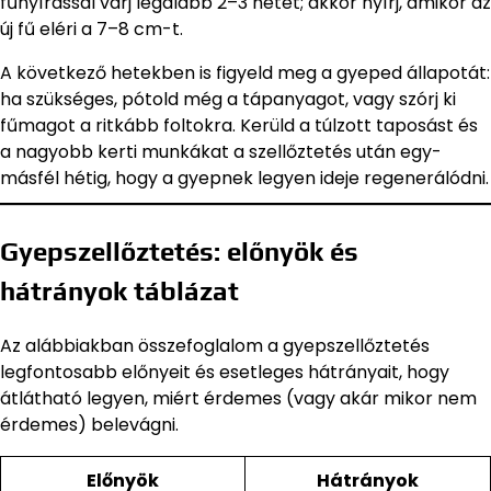
fűnyírással várj legalább 2–3 hetet; akkor nyírj, amikor az
új fű eléri a 7–8 cm-t.
A következő hetekben is figyeld meg a gyeped állapotát:
ha szükséges, pótold még a tápanyagot, vagy szórj ki
fűmagot a ritkább foltokra. Kerüld a túlzott taposást és
a nagyobb kerti munkákat a szellőztetés után egy-
másfél hétig, hogy a gyepnek legyen ideje regenerálódni.
Gyepszellőztetés: előnyök és
hátrányok táblázat
Az alábbiakban összefoglalom a gyepszellőztetés
legfontosabb előnyeit és esetleges hátrányait, hogy
átlátható legyen, miért érdemes (vagy akár mikor nem
érdemes) belevágni.
Előnyök
Hátrányok