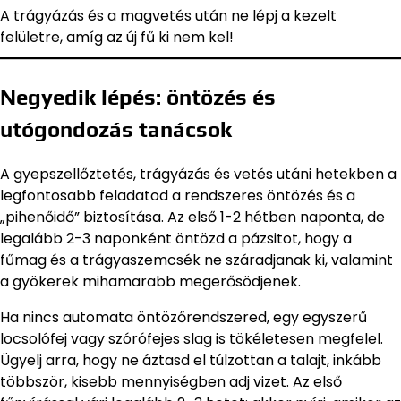
A trágyázás és a magvetés után ne lépj a kezelt
felületre, amíg az új fű ki nem kel!
Negyedik lépés: öntözés és
utógondozás tanácsok
A gyepszellőztetés, trágyázás és vetés utáni hetekben a
legfontosabb feladatod a rendszeres öntözés és a
„pihenőidő” biztosítása. Az első 1-2 hétben naponta, de
legalább 2-3 naponként öntözd a pázsitot, hogy a
fűmag és a trágyaszemcsék ne száradjanak ki, valamint
a gyökerek mihamarabb megerősödjenek.
Ha nincs automata öntözőrendszered, egy egyszerű
locsolófej vagy szórófejes slag is tökéletesen megfelel.
Ügyelj arra, hogy ne áztasd el túlzottan a talajt, inkább
többször, kisebb mennyiségben adj vizet. Az első