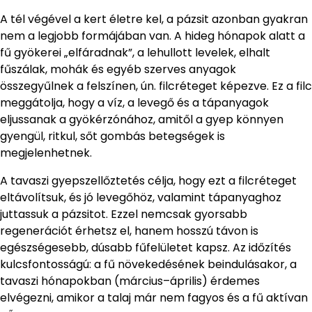
A tél végével a kert életre kel, a pázsit azonban gyakran
nem a legjobb formájában van. A hideg hónapok alatt a
fű gyökerei „elfáradnak”, a lehullott levelek, elhalt
fűszálak, mohák és egyéb szerves anyagok
összegyűlnek a felszínen, ún. filcréteget képezve. Ez a filc
meggátolja, hogy a víz, a levegő és a tápanyagok
eljussanak a gyökérzónához, amitől a gyep könnyen
gyengül, ritkul, sőt gombás betegségek is
megjelenhetnek.
A tavaszi gyepszellőztetés célja, hogy ezt a filcréteget
eltávolítsuk, és jó levegőhöz, valamint tápanyaghoz
juttassuk a pázsitot. Ezzel nemcsak gyorsabb
regenerációt érhetsz el, hanem hosszú távon is
egészségesebb, dúsabb fűfelületet kapsz. Az időzítés
kulcsfontosságú: a fű növekedésének beindulásakor, a
tavaszi hónapokban (március–április) érdemes
elvégezni, amikor a talaj már nem fagyos és a fű aktívan