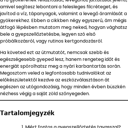
amivel segítesz lebontani a felesleges filcréteget, és
javítod a víz, tápanyagok, valamint a levegő áramlását a
gyökerekhez. Ebben a cikkben négy egyszerű, ám mégis
átfogó lépésben mutatom meg neked, hogyan vághatsz
bele a gyepszellőztetésbe, legyen szó első
próbálkozásról, vagy rutinos kertgondozásról.
Ha követed ezt az útmutatót, nemcsak szebb és
egészségesebb gyeped lesz, hanem rengeteg időt és
energiát spórolhatsz meg a nyári karbantartás során.
Megosztom veled a legfontosabb tudnivalókat az
előkészületektől kezdve az eszközválasztáson át
egészen az utógondozásig, hogy minden évben büszkén
nézhess végig a saját zöld szőnyegeden.
Tartalomjegyzék
Miért fontos a gyepszellőztetés tavasszal?