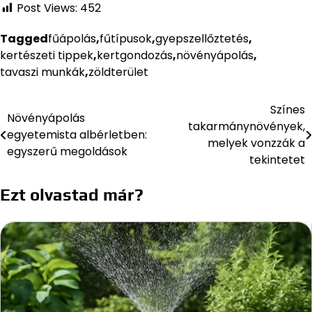
Post Views:
452
Tagged
fűápolás
,
fűtípusok
,
gyepszellőztetés
,
kertészeti tippek
,
kertgondozás
,
növényápolás
,
tavaszi munkák
,
zöldterület
Színes
Bejegyzés
Növényápolás
takarmánynövények,
egyetemista albérletben:
navigáció
melyek vonzzák a
egyszerű megoldások
tekintetet
Ezt olvastad már?