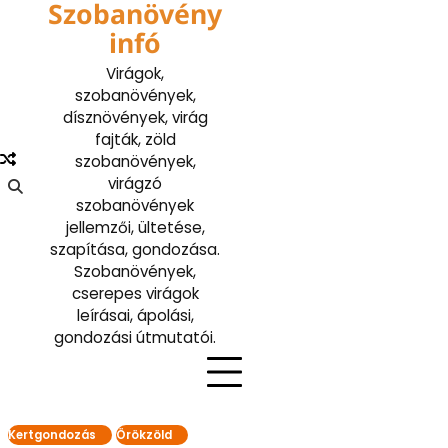
Szobanövény
Skip
to
infó
content
Virágok,
szobanövények,
dísznövények, virág
fajták, zöld
szobanövények,
virágzó
szobanövények
jellemzői, ültetése,
szapítása, gondozása.
Szobanövények,
cserepes virágok
leírásai, ápolási,
gondozási útmutatói.
Kertgondozás
Örökzöld