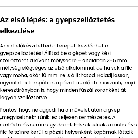
Az első lépés: a gyepszellőztetés
elkezdése
Amint előkészítetted a terepet, kezdődhet a
gyepszellőztetés! Állítsd be a gépet vagy kézi
szellőztetőt a kívánt mélységre – általában 3–5 mm
mélység elégséges az első alkalommal, de ha sok a filc
vagy moha, akár 10 mm-re is állíthatod. Haladj lassan,
egyenletes tempóban a pázsiton, előbb hosszanti, majd
keresztirányban is, hogy minden fűszál soronként át
legyen szellőztetve.
Fontos, hogy ne aggódj, ha a művelet után a gyep
„megviseltnek” tűnik: ez teljesen természetes. A
szellőztetés során a gyökerek felszakadnak, a moha és a
filc felszínre kerül, a pázsit helyenként kopárnak látszik