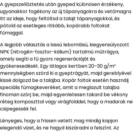
A gyepszellőztetés után gyeped különösen érzékeny,
ugyanakkor fogékony az új tápanyagokra és vetőmagra.
Itt az ideje, hogy feltöltsd a talajt tápanyagokkal, és
pótold az esetleges ritkább, kopárabb foltokat
fűmaggal.
A legjobb választás a lassú lebomlású, kiegyensúlyozott
NPK (nitrogén-foszfor-kálium) tartalmú műtrágya,
amely segíti a fű gyors regenerációját és
gyökeresedését. Egy átlagos kertben 20–30 g/m²
mennyiségben szórd ki a gyeptrágyát, majd gereblyével
kissé dolgozd be a talajba. Kopár foltok esetén használj
speciális fűmagkeveréket, amit a meglazult talajba
finoman szórj be, majd egyenletesen takard be vékony
réteg komposzttal vagy virágfölddel, hogy a madarak ne
csipegessék fel.
Lényeges, hogy a frissen vetett mag mindig kapjon
elegendő vizet, és ne hagyd kiszáradni a felszínt. Az