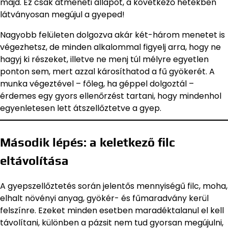
majd. Ez csak átmeneti állapot, a következő hetekben
látványosan megújul a gyeped!
Nagyobb felületen dolgozva akár két-három menetet is
végezhetsz, de minden alkalommal figyelj arra, hogy ne
hagyj ki részeket, illetve ne menj túl mélyre egyetlen
ponton sem, mert azzal károsíthatod a fű gyökerét. A
munka végeztével – főleg, ha géppel dolgoztál –
érdemes egy gyors ellenőrzést tartani, hogy mindenhol
egyenletesen lett átszellőztetve a gyep.
Második lépés: a keletkező filc
eltávolítása
A gyepszellőztetés során jelentős mennyiségű filc, moha,
elhalt növényi anyag, gyökér- és fűmaradvány kerül
felszínre. Ezeket minden esetben maradéktalanul el kell
távolítani, különben a pázsit nem tud gyorsan megújulni,