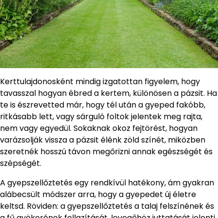
Kerttulajdonosként mindig izgatottan figyelem, hogy
tavasszal hogyan ébred a kertem, különösen a pázsit. Ha
te is észrevetted már, hogy tél után a gyeped fakóbb,
ritkásabb lett, vagy sárguló foltok jelentek meg rajta,
nem vagy egyedül. Sokaknak okoz fejtörést, hogyan
varázsolják vissza a pázsit élénk zöld színét, miközben
szeretnék hosszú távon megőrizni annak egészségét és
szépségét.
A gyepszellőztetés egy rendkívül hatékony, ám gyakran
alábecsült módszer arra, hogy a gyepedet új életre
keltsd. Röviden: a gyepszellőztetés a talaj felszínének és
a fű gyökerének fellazítását, levegőhöz juttatását jelenti,