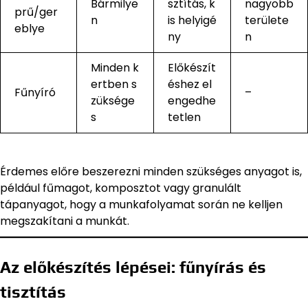
Bármilye
sztítás, k
nagyobb
prű/ger
n
is helyigé
területe
eblye
ny
n
Minden k
Előkészít
ertben s
éshez el
Fűnyíró
–
züksége
engedhe
s
tetlen
Érdemes előre beszerezni minden szükséges anyagot is,
például fűmagot, komposztot vagy granulált
tápanyagot, hogy a munkafolyamat során ne kelljen
megszakítani a munkát.
Az előkészítés lépései: fűnyírás és
tisztítás