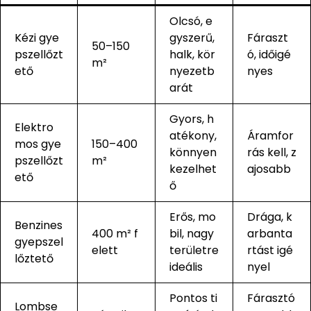
Olcsó, e
Kézi gye
gyszerű,
Fáraszt
50–150
pszellőzt
halk, kör
ó, időigé
m²
ető
nyezetb
nyes
arát
Gyors, h
Elektro
atékony,
Áramfor
mos gye
150–400
könnyen
rás kell, z
pszellőzt
m²
kezelhet
ajosabb
ető
ő
Erős, mo
Drága, k
Benzines
400 m² f
bil, nagy
arbanta
gyepszel
elett
területre
rtást igé
lőztető
ideális
nyel
Pontos ti
Fárasztó
Lombse