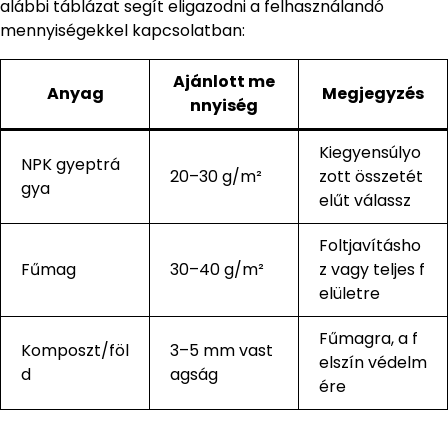
alábbi táblázat segít eligazodni a felhasználandó
mennyiségekkel kapcsolatban:
Ajánlott me
Anyag
Megjegyzés
nnyiség
Kiegyensúlyo
NPK gyeptrá
20–30 g/m²
zott összetét
gya
elűt válassz
Foltjavításho
Fűmag
30–40 g/m²
z vagy teljes f
elületre
Fűmagra, a f
Komposzt/föl
3–5 mm vast
elszín védelm
d
agság
ére