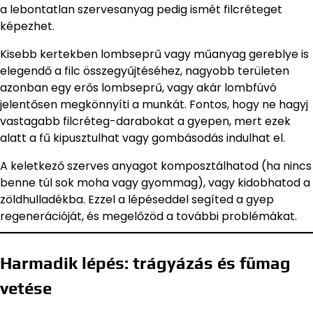
a lebontatlan szervesanyag pedig ismét filcréteget
képezhet.
Kisebb kertekben lombseprű vagy műanyag gereblye is
elegendő a filc összegyűjtéséhez, nagyobb területen
azonban egy erős lombseprű, vagy akár lombfúvó
jelentősen megkönnyíti a munkát. Fontos, hogy ne hagyj
vastagabb filcréteg-darabokat a gyepen, mert ezek
alatt a fű kipusztulhat vagy gombásodás indulhat el.
A keletkező szerves anyagot komposztálhatod (ha nincs
benne túl sok moha vagy gyommag), vagy kidobhatod a
zöldhulladékba. Ezzel a lépéseddel segíted a gyep
regenerációját, és megelőzöd a további problémákat.
Harmadik lépés: trágyázás és fűmag
vetése