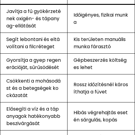
Javítja a fű gyökérzeté
Időigényes, fizikai munk
nek oxigén- és tápany
a
ag-ellátását
Segít lebontani és eltá
Kis területen manuális
volítani a filcréteget
munka fárasztó
Gyorsítja a gyep regen
Gépbeszerzés költség
erációját, sűrűsödését
es lehet
Csökkenti a mohásodá
Rossz időzítésnél káros
st és a betegségek ko
íthatja a füvet
ckázatát
Elősegíti a víz és a táp
Hibás végrehajtás eset
anyagok hatékonyabb
én sárgulás, kopás
beszivárgását