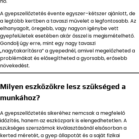
nő.
A gyepszellőztetés évente egyszer–kétszer ajánlott, de
a legtöbb kertben a tavaszi művelet a legfontosabb. Az
elhanyagolt, öregebb, vagy nagyon igénybe vett
gyepfelületek esetében akár ősszel is megismételhető.
Gondolj úgy erre, mint egy nagy tavaszi
„nagytakarításra” a gyepednél, amivel megelőzheted a
problémákat és elősegítheted a gyorsabb, erősebb
növekedést.
Milyen eszközökre lesz szükséged a
munkához?
A gyepszellőztetés sikeréhez nemcsak a megfelelő
időzítés, hanem az eszközpark is elengedhetetlen. A
szükséges szerszámok kiválasztásánál elsősorban a
kerted méretét, a gyep állapotát és a saját fizikai