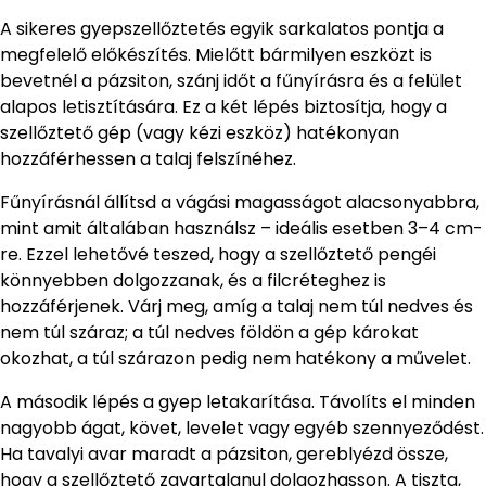
A sikeres gyepszellőztetés egyik sarkalatos pontja a
megfelelő előkészítés. Mielőtt bármilyen eszközt is
bevetnél a pázsiton, szánj időt a fűnyírásra és a felület
alapos letisztítására. Ez a két lépés biztosítja, hogy a
szellőztető gép (vagy kézi eszköz) hatékonyan
hozzáférhessen a talaj felszínéhez.
Fűnyírásnál állítsd a vágási magasságot alacsonyabbra,
mint amit általában használsz – ideális esetben 3–4 cm-
re. Ezzel lehetővé teszed, hogy a szellőztető pengéi
könnyebben dolgozzanak, és a filcréteghez is
hozzáférjenek. Várj meg, amíg a talaj nem túl nedves és
nem túl száraz; a túl nedves földön a gép károkat
okozhat, a túl szárazon pedig nem hatékony a művelet.
A második lépés a gyep letakarítása. Távolíts el minden
nagyobb ágat, követ, levelet vagy egyéb szennyeződést.
Ha tavalyi avar maradt a pázsiton, gereblyézd össze,
hogy a szellőztető zavartalanul dolgozhasson. A tiszta,