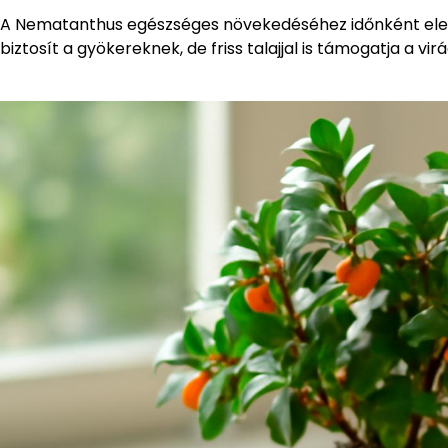
A Nematanthus egészséges növekedéséhez időnként elen
biztosít a gyökereknek, de friss talajjal is támogatja a vi