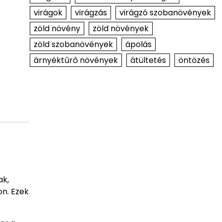
virágok
virágzás
virágzó szobanövények
zöld növény
zöld növények
zöld szobanövények
ápolás
árnyéktűrő növények
átültetés
öntözés
ak,
on. Ezek