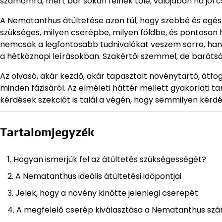
számomra, mert bár sokan félnek tőle, valójában ha jól cs
A Nematanthus átültetése azon túl, hogy szebbé és egés
szükséges, milyen cserépbe, milyen földbe, és pontosan
nemcsak a legfontosabb tudnivalókat veszem sorra, hane
a hétköznapi leírásokban. Szakértői szemmel, de baráts
Az olvasó, akár kezdő, akár tapasztalt növénytartó, átf
minden fázisáról. Az elméleti háttér mellett gyakorlati t
kérdések szekciót is talál a végén, hogy semmilyen kérd
Tartalomjegyzék
Hogyan ismerjük fel az átültetés szükségességét?
A Nematanthus ideális átültetési időpontjai
Jelek, hogy a növény kinőtte jelenlegi cserepét
A megfelelő cserép kiválasztása a Nematanthus sz