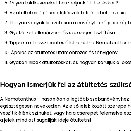
Milyen földkeveréket használjunk átültetéskor?
Az átültetés lépései: előkészületektől a befejezésig
Hogyan vegyük ki óvatosan a növényt a régi cserépb
Gyökérzet ellenőrzése és szükséges tisztítása
Tippek a stresszmentes átültetéshez Nematanthusn
Ápolás az átültetés után: öntözés és fényigény
Gyakori hibák átültetéskor, és hogyan kerüljük el őke
Hogyan ismerjük fel az átültetés szük
A Nematanthus – hasonlóan a legtöbb szobanövényhez – id
egészségesen növekedjen. Az első jelek között szerepelh
veszítik élénk színüket, vagy ha a cserepet felemelve és
a jelek mind azt sugallják: ideje átültetni!