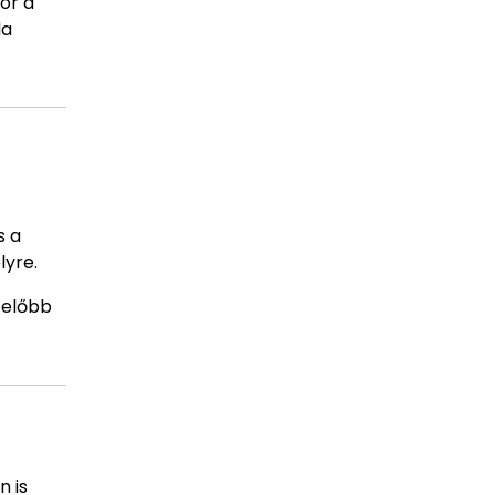
or a
da
s a
lyre.
 előbb
n is