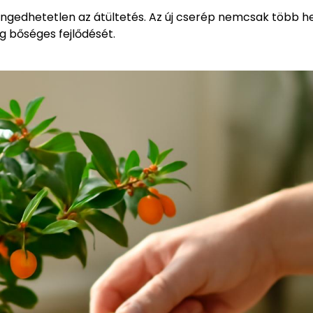
gedhetetlen az átültetés. Az új cserép nemcsak több h
rág bőséges fejlődését.