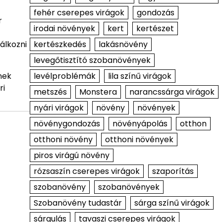
fehér cserepes virágok
gondozás
r
irodai növények
kert
kertészet
kertészkedés
lakásnövény
álkozni
levegőtisztító szobanövények
levélproblémák
lila színű virágok
nek
ri
metszés
Monstera
narancssárga virágok
nyári virágok
növény
növények
növénygondozás
növényápolás
otthon
otthoni növény
otthoni növények
piros virágú növény
rózsaszín cserepes virágok
szaporítás
szobanövény
szobanövények
Szobanövény tudastár
sárga színű virágok
sárgulás
tavaszi cserepes virágok