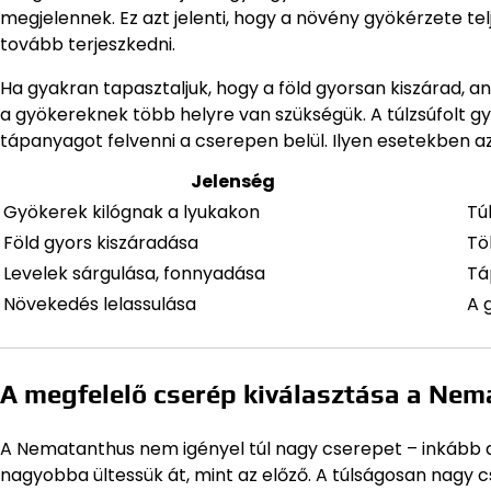
megjelennek. Ez azt jelenti, hogy a növény gyökérzete tel
tovább terjeszkedni.
Ha gyakran tapasztaljuk, hogy a föld gyorsan kiszárad, a
a gyökereknek több helyre van szükségük. A túlzsúfolt 
tápanyagot felvenni a cserepen belül. Ilyen esetekben az
Jelenség
Gyökerek kilógnak a lyukakon
Tú
Föld gyors kiszáradása
Tö
Levelek sárgulása, fonnyadása
Tá
Növekedés lelassulása
A 
A megfelelő cserép kiválasztása a Ne
A Nematanthus nem igényel túl nagy cserepet – inkább a
nagyobba ültessük át, mint az előző. A túlságosan nagy c