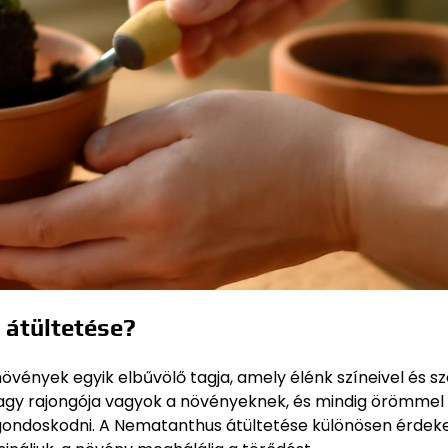
 átültetése?
vények egyik elbűvölő tagja, amely élénk színeivel és s
 nagy rajongója vagyok a növényeknek, és mindig örömmel
 gondoskodni. A Nematanthus átültetése különösen érde