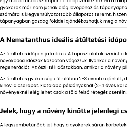
Egy másik fontos szempont a talaj szerkezete. Ha a talaj
gyökerek már nem jutnak elég levegőhöz és tápanyaghoz
számára is kiegyensúlyozottabb állapotot teremt, hiszen 
tápanyagban gazdag földdel ajándékozhatjuk meg a növ
A Nematanthus ideális átültetési időpo
Az átültetés időpontja kritikus. A tapasztalatok szerint a
növekedési időszak kezdetén végezzük. Ilyenkor a növén
regenerációt. Az őszi-téli időszakban, amikor a növény pi
Az átültetés gyakorisága általában 2-3 évente ajánlott, 
kinövi a cserepet. Fiatalabb példányoknál (2-4 éves korb
növényeknél elég lehet csak a föld felső rétegét cserélni
Jelek, hogy a növény kinőtte jelenlegi c
A legszembetűnőbb jel, hogy a gyökerek sűrűn körbeteke