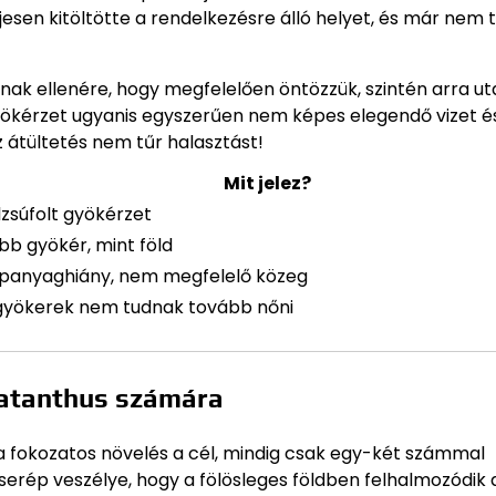
jesen kitöltötte a rendelkezésre álló helyet, és már nem 
nnak ellenére, hogy megfelelően öntözzük, szintén arra ut
gyökérzet ugyanis egyszerűen nem képes elegendő vizet é
 átültetés nem tűr halasztást!
Mit jelez?
lzsúfolt gyökérzet
bb gyökér, mint föld
panyaghiány, nem megfelelő közeg
gyökerek nem tudnak tovább nőni
matanthus számára
 fokozatos növelés a cél, mindig csak egy-két számmal
serép veszélye, hogy a fölösleges földben felhalmozódik 