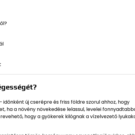
ől?
ál
t
ségességét?
őnként új cserépre és friss földre szorul ahhoz, hogy
et, ha a növény növekedése lelassul, levelei fonnyadtabb
zrevehető, hogy a gyökerek kilógnak a vízelvezető lyukak