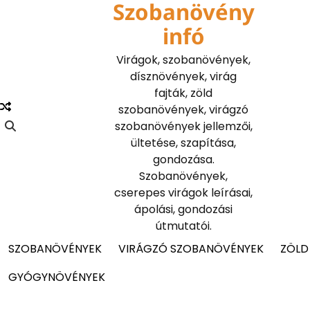
Szobanövény
Skip
to
infó
content
Virágok, szobanövények,
dísznövények, virág
fajták, zöld
szobanövények, virágzó
szobanövények jellemzői,
ültetése, szapítása,
gondozása.
Szobanövények,
cserepes virágok leírásai,
ápolási, gondozási
útmutatói.
SZOBANÖVÉNYEK
VIRÁGZÓ SZOBANÖVÉNYEK
ZÖLD
GYÓGYNÖVÉNYEK