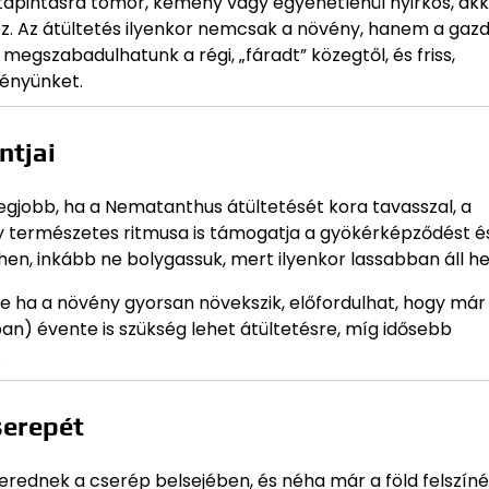
 tapintásra tömör, kemény vagy egyenetlenül nyirkos, akk
. Az átültetés ilyenkor nemcsak a növény, hanem a gaz
megszabadulhatunk a régi, „fáradt” közegtől, és friss,
ényünket.
ntjai
 legjobb, ha a Nematanthus átültetését kora tavasszal, a
y természetes ritmusa is támogatja a gyökérképződést é
hen, inkább ne bolygassuk, mert ilyenkor lassabban áll he
de ha a növény gyorsan növekszik, előfordulhat, hogy már
an) évente is szükség lehet átültetésre, míg idősebb
.
serepét
rednek a cserép belsejében, és néha már a föld felszíné