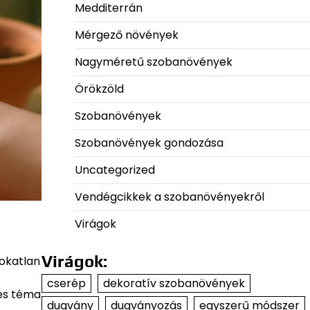
Medditerrán
Mérgező növények
Nagyméretű szobanövények
Örökzöld
Szobanövények
Szobanövények gondozása
Uncategorized
Vendégcikkek a szobanövényekről
Virágok
Virágok:
zokatlan
cserép
dekoratív szobanövények
kes téma
dugvány
dugványozás
egyszerű módszer