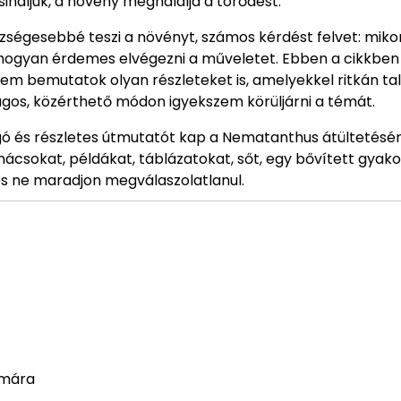
ináljuk, a növény meghálálja a törődést.
zségesebbé teszi a növényt, számos kérdést felvet: miko
 hogyan érdemes elvégezni a műveletet. Ebben a cikkben
m bemutatok olyan részleteket is, amelyekkel ritkán tal
ágos, közérthető módon igyekszem körüljárni a témát.
ogó és részletes útmutatót kap a Nematanthus átültetésé
anácsokat, példákat, táblázatokat, sőt, egy bővített gyako
és ne maradjon megválaszolatlanul.
ámára