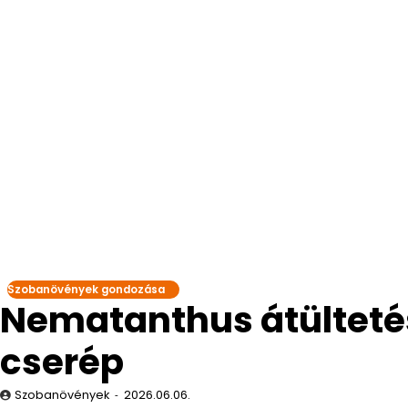
Szobanövények gondozása
Nematanthus átültetés
cserép
Szobanövények
2026.06.06.