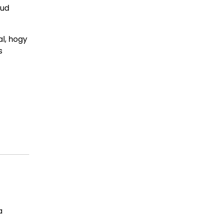
tud
al, hogy
s
a