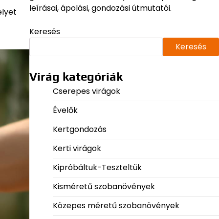
leírásai, ápolási, gondozási útmutatói.
elyet
Keresés
Keresés
Virág kategóriák
Cserepes virágok
Évelők
Kertgondozás
Kerti virágok
Kipróbáltuk-Teszteltük
Kisméretű szobanövények
Közepes méretű szobanövények