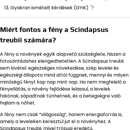
Gyakran ismételt kérdések (GYIK)
Miért fontos a fény a Scindapsus
treubii számára?
A fény a növények egyik alapvető szükséglete, hiszen a
fotoszintézishez elengedhetetlen. A Scindapsus treubii
sem kivétel: egészséges növekedése, szép levelei és
egészségi állapota mind attól függnek, mennyi és milyen
minőségű fényt kap nap mint nap. Ha nem megfelelő a
fényellátás, a növény fejlődése lelassul, a levelek
fakónak, sápadtnak tűnhetnek, és a betegségre való
hajlam is nőhet.
A fény nem csak “világosság”, hanem energiaforrás is,
amely a leveleken keresztül jut el a növényhez. A
Scindapsus treubii, mivel trópusi eredetű,