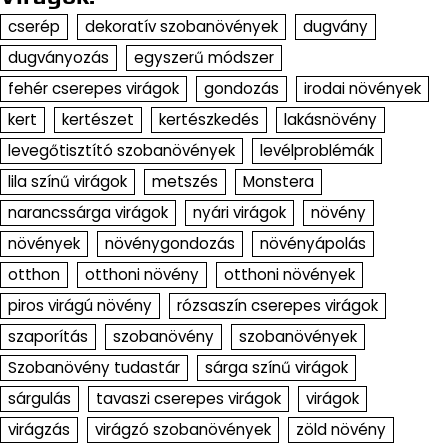
cserép
dekoratív szobanövények
dugvány
dugványozás
egyszerű módszer
fehér cserepes virágok
gondozás
irodai növények
kert
kertészet
kertészkedés
lakásnövény
levegőtisztító szobanövények
levélproblémák
lila színű virágok
metszés
Monstera
narancssárga virágok
nyári virágok
növény
növények
növénygondozás
növényápolás
otthon
otthoni növény
otthoni növények
piros virágú növény
rózsaszín cserepes virágok
szaporítás
szobanövény
szobanövények
Szobanövény tudastár
sárga színű virágok
sárgulás
tavaszi cserepes virágok
virágok
virágzás
virágzó szobanövények
zöld növény