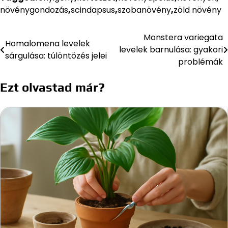
növénygondozás
,
scindapsus
,
szobanövény
,
zöld növény
Monstera variegata
Bejegyzés
Homalomena levelek
levelek barnulása: gyakori
sárgulása: túlöntözés jelei
navigáció
problémák
Ezt olvastad már?