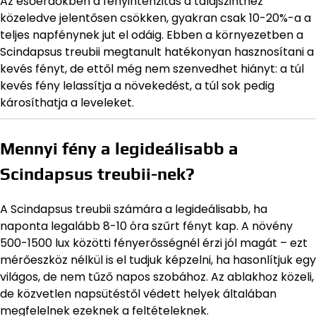
Az esőerdőkben a fényintenzitás a talajszinthez
közeledve jelentősen csökken, gyakran csak 10-20%-a a
teljes napfénynek jut el odáig. Ebben a környezetben a
Scindapsus treubii megtanult hatékonyan hasznosítani a
kevés fényt, de ettől még nem szenvedhet hiányt: a túl
kevés fény lelassítja a növekedést, a túl sok pedig
károsíthatja a leveleket.
Mennyi fény a legideálisabb a
Scindapsus treubii-nek?
A Scindapsus treubii számára a legideálisabb, ha
naponta legalább 8-10 óra szűrt fényt kap. A növény
500-1500 lux közötti fényerősségnél érzi jól magát – ezt
mérőeszköz nélkül is el tudjuk képzelni, ha hasonlítjuk egy
világos, de nem tűző napos szobához. Az ablakhoz közeli,
de közvetlen napsütéstől védett helyek általában
megfelelnek ezeknek a feltételeknek.