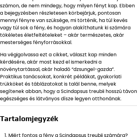
számon, de nem mindegy, hogy milyen fényt kap. Ebben
a bejegyzésben részletesen körbejárjuk, pontosan
mennyi fényre van szüksége, mi történik, ha túl kevés
vagy túl sok a fény, és hogyan alakíthatunk ki számára
tökéletes életfeltételeket – akár természetes, akár
mesterséges fényforrásokkal.
Ha végigolvassa ezt a cikket, választ kap minden
kérdésére, akár most kezd el ismerkedni a
növénytartással, akár haladó “dzsungel-gazda”.
Praktikus tanácsokat, konkrét példákat, gyakorlati
trükköket és táblázatokat is talál benne, melyek
segítenek abban, hogy a Scindapsus treubii hosszú távon
egészséges és látványos dísze legyen otthonának.
Tartalomjegyzék
Miért fontos a fény a Scindapsus treubii számára?