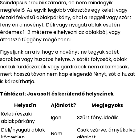
Scindapsus treubii számára, de nem mindegyik
megfelelő. Az egyik legjobb választás egy keleti vagy
északi fekvésű ablakpárkány, ahol a reggeli vagy szórt
fény éri a növényt. Déli vagy nyugati ablak esetén
érdemes 1-2 méterre elhelyezni az ablakból, vagy
áttetsző függöny mögé tenni.
Figyeljünk arra is, hogy a növényt ne tegyük sötét
sarokba vagy huzatos helyre. A sötét folyosók, ablak
nélküli fürdőszobák vagy gardróbok nem alkalmasak,
mert hosszú távon nem kap elegendő fényt, sőt a huzat
is károsíthatja.
Táblázat: Javasolt és kerülendő helyszínek
Helyszín
Ajánlott?
Megjegyzés
Keleti/északi
Igen
Szűrt fény, ideális
ablakpárkány
Déli/nyugati ablak
Csak szűrve, árnyékolva
Nem
közvetlen
ajánlott