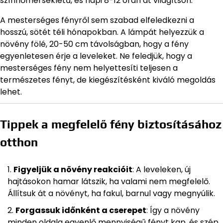
színhőmérsékletű, és napi 8-12 órán át világítson.
A mesterséges fényről sem szabad elfeledkezni a
hosszú, sötét téli hónapokban. A lámpát helyezzük a
növény fölé, 20-50 cm távolságban, hogy a fény
egyenletesen érje a leveleket. Ne feledjük, hogy a
mesterséges fény nem helyettesíti teljesen a
természetes fényt, de kiegészítésként kiváló megoldás
lehet.
Tippek a megfelelő fény biztosításához
otthon
Figyeljük a növény reakcióit
: A leveleken, új
hajtásokon hamar látszik, ha valami nem megfelelő.
Állítsuk át a növényt, ha fakul, barnul vagy megnyúlik.
Forgassuk időnként a cserepet
: Így a növény
minden oldala egyenlő mennyiségű fényt kap, és szép,