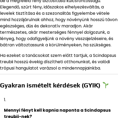
de a megfelelő fény biztosítása kulcsfontosságú.
Elegendő, szűrt fény, időszakos elhelyezésváltás, a
levelek tisztítása és a szezonalitás figyelembe vétele
mind hozzájárulnak ahhoz, hogy növényünk hosszú távon
egészséges, dús és dekoratív maradjon. Akár
természetes, akár mesterséges fénnyel dolgozunk, a
lényeg, hogy odafigyeljünk a növény visszajelzéseire, és
bátran változtassunk a körülményeken, ha szükséges.
Ha ezeket a tanácsokat szem előtt tartjuk, a Scindapsus
treubii hosszú évekig díszítheti otthonunkat, és valódi
trópusi hangulatot varázsol a mindennapjainkba.
Gyakran ismételt kérdések (GYIK)
Mennyi fényt kell kapnia naponta a Scindapsus
treubii-nek?