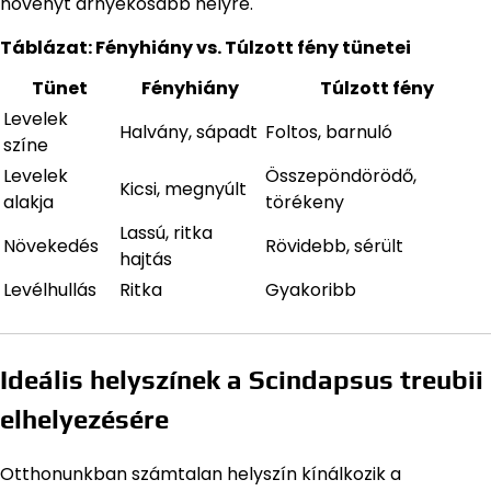
növényt árnyékosabb helyre.
Táblázat: Fényhiány vs. Túlzott fény tünetei
Tünet
Fényhiány
Túlzott fény
Levelek
Halvány, sápadt
Foltos, barnuló
színe
Levelek
Összepöndörödő,
Kicsi, megnyúlt
alakja
törékeny
Lassú, ritka
Növekedés
Rövidebb, sérült
hajtás
Levélhullás
Ritka
Gyakoribb
Ideális helyszínek a Scindapsus treubii
elhelyezésére
Otthonunkban számtalan helyszín kínálkozik a