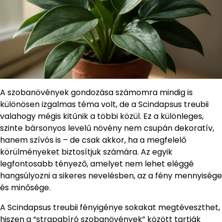
A szobanövények gondozása számomra mindig is
különösen izgalmas téma volt, de a Scindapsus treubii
valahogy mégis kitűnik a többi közül. Ez a különleges,
szinte bársonyos levelű növény nem csupán dekoratív,
hanem szívós is – de csak akkor, ha a megfelelő
körülményeket biztosítjuk számára. Az egyik
legfontosabb tényező, amelyet nem lehet eléggé
hangsúlyozni a sikeres nevelésben, az a fény mennyisége
és minősége.
A Scindapsus treubii fényigénye sokakat megtéveszthet,
hiszen a “strapabíró szobanövények” között tartják