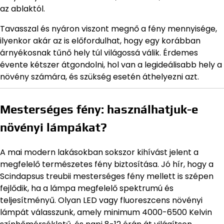
az ablaktól.
Tavasszal és nyáron viszont megnő a fény mennyisége,
ilyenkor akár az is előfordulhat, hogy egy korábban
árnyékosnak tűnő hely túl világossá válik. Érdemes
évente kétszer átgondolni, hol van a legideálisabb hely a
növény számára, és szükség esetén áthelyezni azt.
Mesterséges fény: használhatjuk-e
növényi lámpákat?
A mai modern lakásokban sokszor kihívást jelent a
megfelelő természetes fény biztosítása. Jó hír, hogy a
Scindapsus treubii mesterséges fény mellett is szépen
fejlődik, ha a lámpa megfelelő spektrumú és
teljesítményű. Olyan LED vagy fluoreszcens növényi
lámpát válasszunk, amely minimum 4000-6500 Kelvin