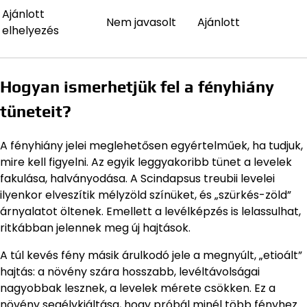
Ajánlott
Nem javasolt
Ajánlott
elhelyezés
Hogyan ismerhetjük fel a fényhiány
tüneteit?
A fényhiány jelei meglehetősen egyértelműek, ha tudjuk,
mire kell figyelni. Az egyik leggyakoribb tünet a levelek
fakulása, halványodása. A Scindapsus treubii levelei
ilyenkor elveszítik mélyzöld színüket, és „szürkés-zöld”
árnyalatot öltenek. Emellett a levélképzés is lelassulhat,
ritkábban jelennek meg új hajtások.
A túl kevés fény másik árulkodó jele a megnyúlt, „etioált”
hajtás: a növény szára hosszabb, levéltávolságai
nagyobbak lesznek, a levelek mérete csökken. Ez a
növény segélykiáltása, hogy próbál minél több fényhez