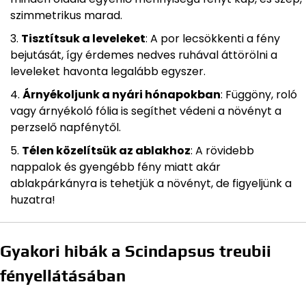
szimmetrikus marad.
Tisztítsuk a leveleket
: A por lecsökkenti a fény
bejutását, így érdemes nedves ruhával áttörölni a
leveleket havonta legalább egyszer.
Árnyékoljunk a nyári hónapokban
: Függöny, roló
vagy árnyékoló fólia is segíthet védeni a növényt a
perzselő napfénytől.
Télen közelítsük az ablakhoz
: A rövidebb
nappalok és gyengébb fény miatt akár
ablakpárkányra is tehetjük a növényt, de figyeljünk a
huzatra!
Gyakori hibák a Scindapsus treubii
fényellátásában