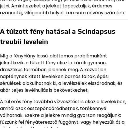
jutni. Amint ezeket a jeleket tapasztaljuk, érdemes
azonnal új, világosabb helyet keresni a növény számára.
A túlzott fény hatásai a Scindapsus
treubii levelein
Míg a fényhiány lassú, alattomos problémaként
jelentkezik, a túlzott fény okozta károk gyorsan,
drasztikus formában jelennek meg. A közvetlen
napfénynek kitett leveleken barnás foltok, égési
sérülések alakulhatnak ki, a levélszélek elszáradnak, és
akár teljes levélhullás is bekövetkezhet.
A túl erős fény továbbá vízvesztést is okoz a levelekben,
amitől azok összepöndörödhetnek, törékennyé
válhatnak. Ezekre a jelekre mindig gyorsan reagáljunk:
fűzzünk fel fényáteresztő függönyt, vagy helyezzük át a