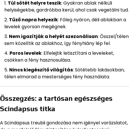
Túl sötét helyre teszik
: Gyakran ablak nélküli
helyiségekbe, gardróbba kerül, ahol csak vegetálni tud.
Tűző napra helyezik
: Főleg nyáron, déli ablakban a
levelek gyorsan megégnek.
Nem igazítják a helyét szezonálisan
: Ősszel/télen
sem közelítik az ablakhoz, így fényhiány lép fel.
Poros levelek
: Elfelejtik letisztítani a leveleket,
csökken a fény hasznosulása.
Nincs kiegészítő világítás
: Sötétebb lakásokban,
télen elmarad a mesterséges fény használata.
Összegzés: a tartósan egészséges
Scindapsus titka
A Scindapsus treubii gondozása nem igényel varázslatot,