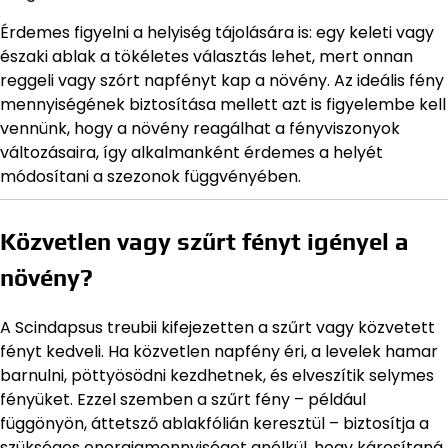
Érdemes figyelni a helyiség tájolására is: egy keleti vagy
északi ablak a tökéletes választás lehet, mert onnan
reggeli vagy szórt napfényt kap a növény. Az ideális fény
mennyiségének biztosítása mellett azt is figyelembe kell
vennünk, hogy a növény reagálhat a fényviszonyok
változásaira, így alkalmanként érdemes a helyét
módosítani a szezonok függvényében.
Közvetlen vagy szűrt fényt igényel a
növény?
A Scindapsus treubii kifejezetten a szűrt vagy közvetett
fényt kedveli. Ha közvetlen napfény éri, a levelek hamar
barnulni, pöttyösödni kezdhetnek, és elveszítik selymes
fényüket. Ezzel szemben a szűrt fény – például
függönyön, áttetsző ablakfólián keresztül – biztosítja a
szükséges energiamennyiséget anélkül, hogy károsítaná