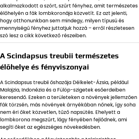
alkalmazkodott a szórt, szűrt fényhez, amit természetes
élőhelyén a fák lombkoronája közvetít. Ez azt jelenti,
hogy otthonunkban sem mindegy, milyen típusú és
mennyiségű fényhez juttatjuk hozzá – erről részletesen
szó lesz a cikk következő részeiben.
A Scindapsus treubii természetes
élőhelye és fényviszonyai
A Scindapsus treubii őshazája Délkelet-Ázsia, például
Malajzia, Indonézia és a Fülöp-szigetek esőerdeiben
keresendő. Ezeken a területeken a növények jellemzően
fák törzsén, más növények árnyékában nőnek, így soha
nem éri őket közvetlen, tűző napsütés. Ehelyett a
lombkorona megszűrt, lágy fényében fejlődnek, ami
segíti őket az egészséges növekedésben.