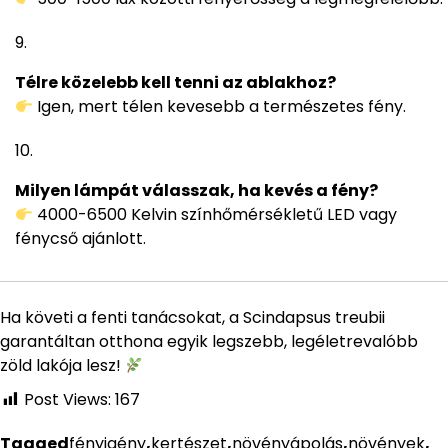
Télre közelebb kell tenni az ablakhoz?
Igen, mert télen kevesebb a természetes fény.
Milyen lámpát válasszak, ha kevés a fény?
4000-6500 Kelvin színhőmérsékletű LED vagy
fénycső ajánlott.
Ha követi a fenti tanácsokat, a Scindapsus treubii
garantáltan otthona egyik legszebb, legéletrevalóbb
zöld lakója lesz!
Post Views:
167
Tagged
fényigény
,
kertészet
,
növényápolás
,
növények
,