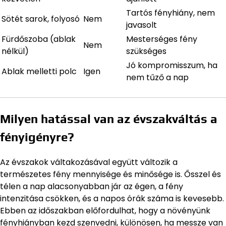
Tartós fényhiány, nem
Sötét sarok, folyosó
Nem
javasolt
Fürdőszoba (ablak
Mesterséges fény
Nem
nélkül)
szükséges
Jó kompromisszum, ha
Ablak melletti polc
Igen
nem tűző a nap
Milyen hatással van az évszakváltás a
fényigényre?
Az évszakok váltakozásával együtt változik a
természetes fény mennyisége és minősége is. Ősszel és
télen a nap alacsonyabban jár az égen, a fény
intenzitása csökken, és a napos órák száma is kevesebb.
Ebben az időszakban előfordulhat, hogy a növényünk
fényhiányban kezd szenvedni, különösen, ha messze van