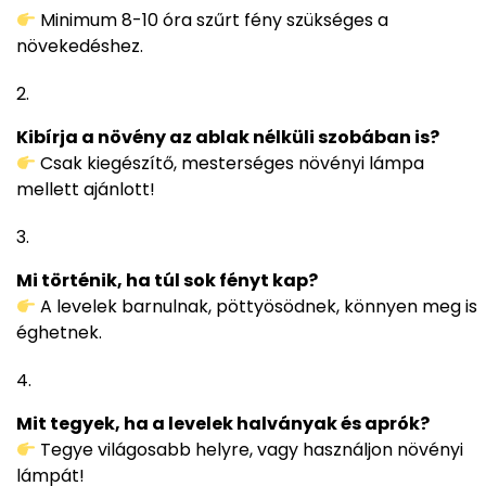
Minimum 8-10 óra szűrt fény szükséges a
növekedéshez.
Kibírja a növény az ablak nélküli szobában is?
Csak kiegészítő, mesterséges növényi lámpa
mellett ajánlott!
Mi történik, ha túl sok fényt kap?
A levelek barnulnak, pöttyösödnek, könnyen meg is
éghetnek.
Mit tegyek, ha a levelek halványak és aprók?
Tegye világosabb helyre, vagy használjon növényi
lámpát!