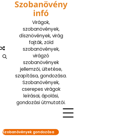
Szobanövény
Skip
to
infó
content
Virágok,
szobanövények,
dísznövények, virág
fajták, zöld
szobanövények,
virágzó
szobanövények
jellemzői, ültetése,
szapítása, gondozása.
Szobanövények,
cserepes virágok
leírásai, ápolási,
gondozási útmutatói.
Szobanövények gondozása