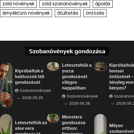
zöld növények
zöld szobanövények
ápolás
árnyéktűrő növények
átültetés
öntözés
Szobanövények gondozása
Leteszteltük a
Kipróbáltuk
Kipróbáltuk a
yucca
bonsai
kaktuszok téli
gondozását
öntözését –
gondozását
világos
tényleg enn
nappaliban
kényes?
Szobanövények
Szobanövények
Szobanöv
2026.06.26.
2026.06.26.
2026.06.
Monstera
Leteszteltük az
gondozása
Milyen
aloe vera
otthon:
szobanövé
gondozását
fényigény,