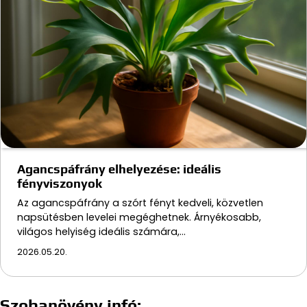
Agancspáfrány elhelyezése: ideális
fényviszonyok
Az agancspáfrány a szórt fényt kedveli, közvetlen
napsütésben levelei megéghetnek. Árnyékosabb,
világos helyiség ideális számára,…
2026.05.20.
Szobanövény infó: