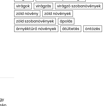
virágok
virágzás
virágzó szobanövények
zöld növény
zöld növények
zöld szobanövények
ápolás
árnyéktűrő növények
átültetés
öntözés
egy
erép