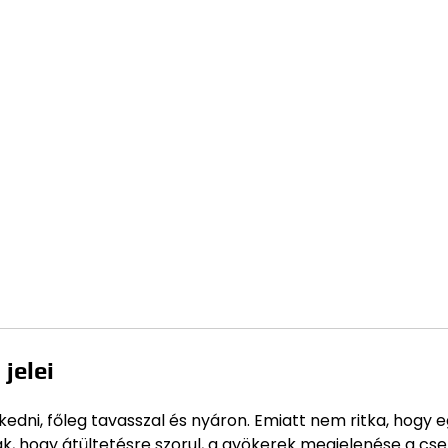
jelei
kedni, főleg tavasszal és nyáron. Emiatt nem ritka, hogy 
nak, hogy átültetésre szorul, a gyökerek megjelenése a cs