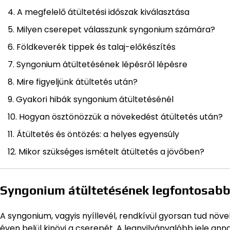
A megfelelő átültetési időszak kiválasztása
Milyen cserepet válasszunk syngonium számára?
Földkeverék tippek és talaj-előkészítés
Syngonium átültetésének lépésről lépésre
Mire figyeljünk átültetés után?
Gyakori hibák syngonium átültetésénél
Hogyan ösztönözzük a növekedést átültetés után?
Átültetés és öntözés: a helyes egyensúly
Mikor szükséges ismételt átültetés a jövőben?
Syngonium átültetésének legfontosabb 
A syngonium, vagyis nyíllevél, rendkívül gyorsan tud növe
éven belül kinövi a cserepét. A legnyilvánvalóbb jele an