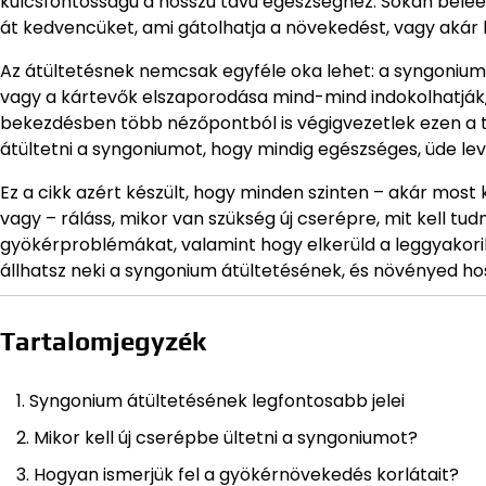
kulcsfontosságú a hosszú távú egészséghez. Sokan beleesn
át kedvencüket, ami gátolhatja a növekedést, vagy akár k
Az átültetésnek nemcsak egyféle oka lehet: a syngonium
vagy a kártevők elszaporodása mind-mind indokolhatják,
bekezdésben több nézőpontból is végigvezetlek ezen a t
átültetni a syngoniumot, hogy mindig egészséges, üde le
Ez a cikk azért készült, hogy minden szinten – akár mos
vagy – ráláss, mikor van szükség új cserépre, mit kell tud
gyökérproblémákat, valamint hogy elkerüld a leggyakori
állhatsz neki a syngonium átültetésének, és növényed ho
Tartalomjegyzék
Syngonium átültetésének legfontosabb jelei
Mikor kell új cserépbe ültetni a syngoniumot?
Hogyan ismerjük fel a gyökérnövekedés korlátait?