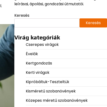
leírásai, ápolási, gondozási útmutatói.
l.
Keresés
Keresés
Virág kategóriák
Cserepes virágok
Évelők
Kertgondozás
Kerti virágok
Kipróbáltuk-Teszteltük
Kisméretű szobanövények
Közepes méretű szobanövények