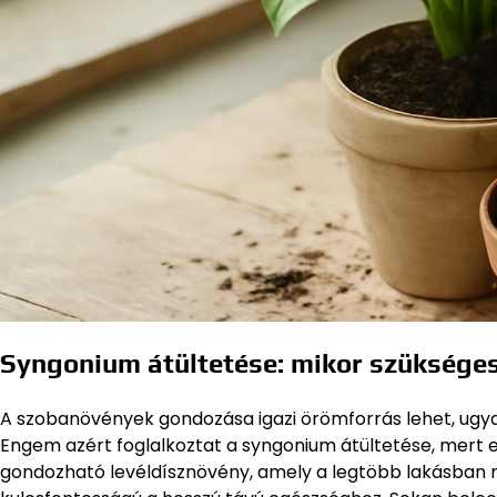
Syngonium átültetése: mikor szükséges
A szobanövények gondozása igazi örömforrás lehet, ugyana
Engem azért foglalkoztat a syngonium átültetése, mert 
gondozható levéldísznövény, amely a legtöbb lakásban m