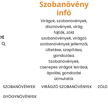
Szobanövény
Skip
to
infó
content
Virágok, szobanövények,
dísznövények, virág
fajták, zöld
szobanövények, virágzó
szobanövények jellemzői,
ültetése, szapítása,
gondozása.
Szobanövények,
cserepes virágok leírásai,
ápolási, gondozási
útmutatói.
SZOBANÖVÉNYEK
VIRÁGZÓ SZOBANÖVÉNYEK
ZÖLD
GYÓGYNÖVÉNYEK