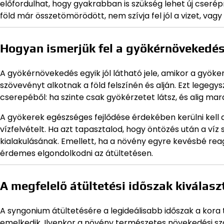
előfordulhat, hogy gyakrabban is szükség lehet új cserépr
föld már összetömörödött, nem szívja fel jól a vizet, vagy
Hogyan ismerjük fel a gyökérnövekedés
A gyökérnövekedés egyik jól látható jele, amikor a gyök
szövevényt alkotnak a föld felszínén és alján. Ezt legeg
cserepéből: ha szinte csak gyökérzetet látsz, és alig mar
A gyökerek egészséges fejlődése érdekében kerülni kell 
vízfelvételt. Ha azt tapasztalod, hogy öntözés után a víz 
kialakulásának. Emellett, ha a növény egyre kevésbé rea
érdemes elgondolkodni az átültetésen.
A megfelelő átültetési időszak kiválas
A syngonium átültetésére a legideálisabb időszak a kor
emelkedik. Ilyenkor a növény természetes növekedési szak