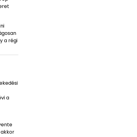
eret
ni
ságosan
y a régi
vekedési
vi a
vente
 akkor