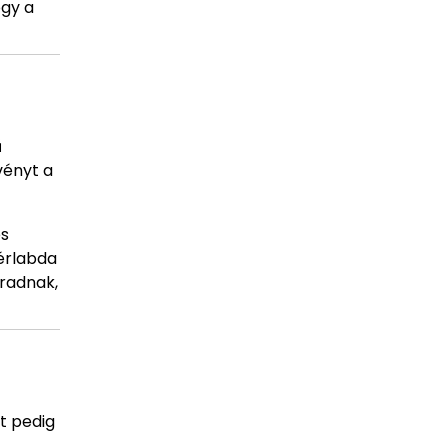
ogy a
ű
vényt a
és
kérlabda
aradnak,
t pedig