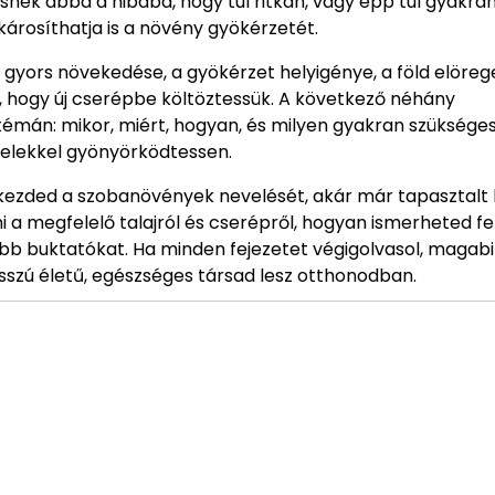
ek abba a hibába, hogy túl ritkán, vagy épp túl gyakran 
árosíthatja is a növény gyökérzetét.
 gyors növekedése, a gyökérzet helyigénye, a föld elöre
 hogy új cserépbe költöztessük. A következő néhány
émán: mikor, miért, hogyan, és milyen gyakran szüksége
velekkel gyönyörködtessen.
t kezded a szobanövények nevelését, akár már tapasztalt
ni a megfelelő talajról és cserépről, hogyan ismerheted fe
bb buktatókat. Ha minden fejezetet végigolvasol, magab
sszú életű, egészséges társad lesz otthonodban.