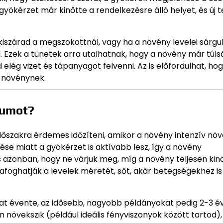
 gyökérzet már kinőtte a rendelkezésre álló helyet, és új t
 kiszárad a megszokottnál, vagy ha a növény levelei sárgul
l. Ezek a tünetek arra utalhatnak, hogy a növény már túl
lég vizet és tápanyagot felvenni. Az is előfordulhat, hog
a növénynek.
niumot?
dőszakra érdemes időzíteni, amikor a növény intenzív nö
se miatt a gyökérzet is aktívabb lesz, így a növény
azonban, hogy ne várjuk meg, míg a növény teljesen kinö
zafoghatják a levelek méretét, sőt, akár betegségekhez is
at évente, az idősebb, nagyobb példányokat pedig 2-3 é
növekszik (például ideális fényviszonyok között tartod),