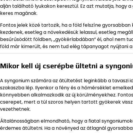
alján található lyukakon keresztül. Ez azt mutatja, hogy a
keres magának.
Fontos jelek közé tartozik, ha a föld felszíne gyorsabban
kezdenek, esetleg a növekedésük lelassul, esetleg megál
besűrűsödött földben, „gyökérlabdában” él, ahol nem tud e
föld már kimerült, és nem tud elég tápanyagot nyújtani 
Mikor kell új cserépbe ültetni a syngo
A syngonium számára az átültetést leginkább a tavaszi i
szakaszba lép. Ilyenkor a fény és a hőmérséklet emelkedé
könnyebben alkalmazkodik az új körülményekhez. Fontos 
cserepet, mert a túl szoros helyen tartott gyökerek viss
vezethetnek.
Általánosságban elmondható, hogy a fiatal syngoniumok
érdemes átültetni. Ha a növényed az átlagnál gyorsabban 