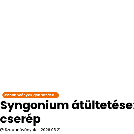
Szobanövények gondozása
Syngonium átültetése:
cserép
Szobanövények
2026.05.21.