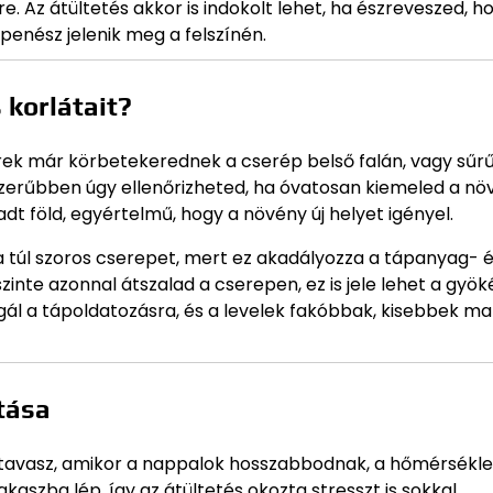
e. Az átültetés akkor is indokolt lehet, ha észreveszed, h
 penész jelenik meg a felszínén.
 korlátait?
erek már körbetekerednek a cserép belső falán, vagy sűr
yszerűbben úgy ellenőrizheted, ha óvatosan kiemeled a nö
adt föld, egyértelmű, hogy a növény új helyet igényel.
a túl szoros cserepet, mert ez akadályozza a tápanyag- 
szinte azonnal átszalad a cserepen, ez is jele lehet a gyö
gál a tápoldatozásra, és a levelek fakóbbak, kisebbek m
ztása
a tavasz, amikor a nappalok hosszabbodnak, a hőmérsékle
aszba lép, így az átültetés okozta stresszt is sokkal