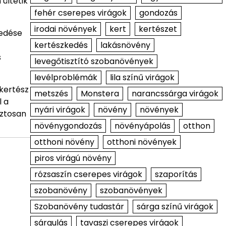
ültetik
fehér cserepes virágok
gondozás
irodai növények
kert
kertészet
gedése
kertészkedés
lakásnövény
s
levegőtisztító szobanövények
levélproblémák
lila színű virágok
 kertész
metszés
Monstera
narancssárga virágok
l a
nyári virágok
növény
növények
iztosan
növénygondozás
növényápolás
otthon
otthoni növény
otthoni növények
piros virágú növény
rózsaszín cserepes virágok
szaporítás
szobanövény
szobanövények
Szobanövény tudastár
sárga színű virágok
sárgulás
tavaszi cserepes virágok