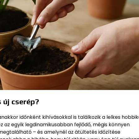
 új cserép?
kkor időnként kihívásokkal is találkozik a lelkes hobbik
ez az egyik legdinamikusabban fejlődő, mégis könnyen
egtalálható – és amelynél az átültetés időzítése