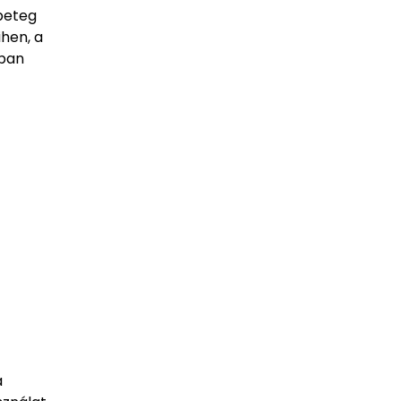
 beteg
ihen, a
kban
a