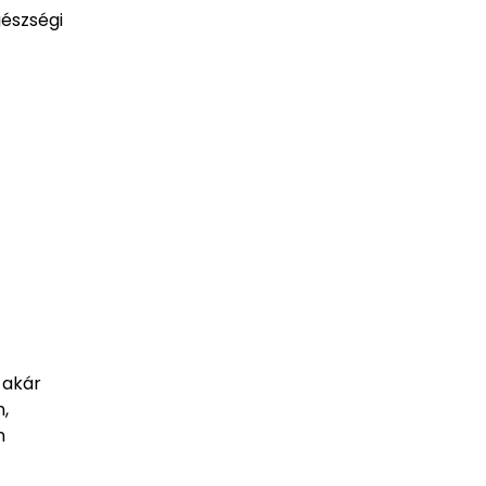
észségi
 akár
n,
n