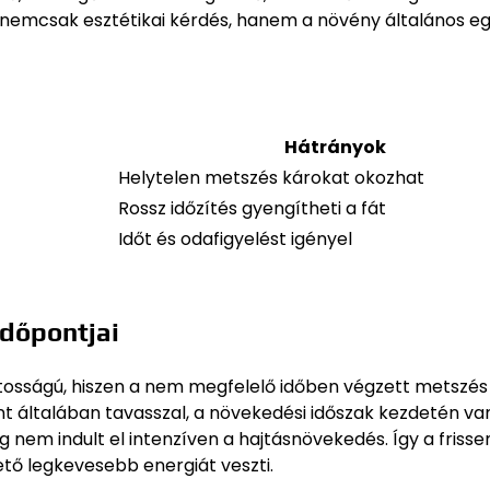
nemcsak esztétikai kérdés, hanem a növény általános eg
Hátrányok
Helytelen metszés károkat okozhat
Rossz időzítés gyengítheti a fát
Időt és odafigyelést igényel
időpontjai
tosságú, hiszen a nem megfelelő időben végzett metszés
ont általában tavasszal, a növekedési időszak kezdetén va
g nem indult el intenzíven a hajtásnövekedés. Így a frisse
tő legkevesebb energiát veszti.