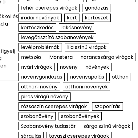
n a
fehér cserepes virágok
gondozás
ökkel és
irodai növények
kert
kertészet
nd a
kertészkedés
lakásnövény
levegőtisztító szobanövények
levélproblémák
lila színű virágok
igyelj
metszés
Monstera
narancssárga virágok
g
den
nyári virágok
növény
növények
növénygondozás
növényápolás
otthon
otthoni növény
otthoni növények
piros virágú növény
rózsaszín cserepes virágok
szaporítás
szobanövény
szobanövények
Szobanövény tudastár
sárga színű virágok
sárgulás
tavaszi cserepes virágok