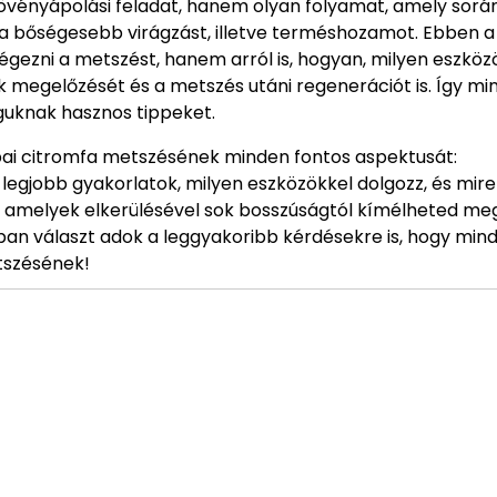
vényápolási feladat, hanem olyan folyamat, amely sorá
k a bőségesebb virágzást, illetve terméshozamot. Ebben a
végezni a metszést, hanem arról is, hogyan, milyen eszköz
k megelőzését és a metszés utáni regenerációt is. Így mi
guknak hasznos tippeket.
ai citromfa metszésének minden fontos aspektusát:
gjobb gyakorlatok, milyen eszközökkel dolgozz, és mire f
, amelyek elkerülésével sok bosszúságtól kímélheted me
an választ adok a leggyakoribb kérdésekre is, hogy min
tszésének!