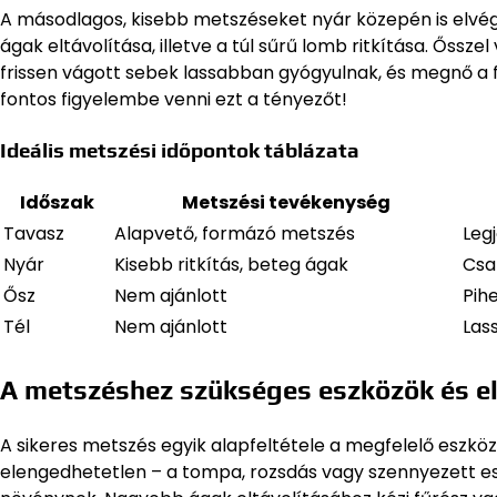
A másodlagos, kisebb metszéseket nyár közepén is elvége
ágak eltávolítása, illetve a túl sűrű lomb ritkítása. Őssze
frissen vágott sebek lassabban gyógyulnak, és megnő a f
fontos figyelembe venni ezt a tényezőt!
Ideális metszési időpontok táblázata
Időszak
Metszési tevékenység
Tavasz
Alapvető, formázó metszés
Leg
Nyár
Kisebb ritkítás, beteg ágak
Csa
Ősz
Nem ajánlott
Pih
Tél
Nem ajánlott
Las
A metszéshez szükséges eszközök és e
A sikeres metszés egyik alapfeltétele a megfelelő eszköz
elengedhetetlen – a tompa, rozsdás vagy szennyezett es