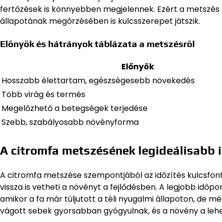
fertőzések is könnyebben megjelennek. Ezért a metszés 
állapotának megőrzésében is kulcsszerepet játszik.
Előnyök és hátrányok táblázata a metszésről
Előnyök
Hosszabb élettartam, egészségesebb növekedés
Több virág és termés
Megelőzhető a betegségek terjedése
Szebb, szabályosabb növényforma
A citromfa metszésének legideálisabb 
A citromfa metszése szempontjából az időzítés kulcsfon
vissza is vetheti a növényt a fejlődésben. A legjobb időp
amikor a fa már túljutott a téli nyugalmi állapoton, de mé
vágott sebek gyorsabban gyógyulnak, és a növény a lehe