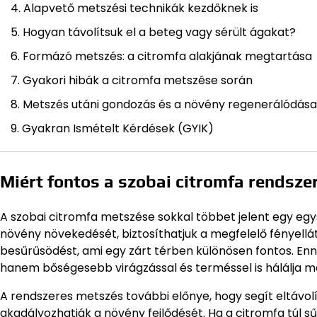
Alapvető metszési technikák kezdőknek is
Hogyan távolítsuk el a beteg vagy sérült ágakat?
Formázó metszés: a citromfa alakjának megtartása
Gyakori hibák a citromfa metszése során
Metszés utáni gondozás és a növény regenerálódása
Gyakran Ismételt Kérdések (GYIK)
Miért fontos a szobai citromfa rendsz
A szobai citromfa metszése sokkal többet jelent egy egys
növény növekedését, biztosíthatjuk a megfelelő fényellá
besűrűsödést, ami egy zárt térben különösen fontos. 
hanem bőségesebb virágzással és terméssel is hálálja 
A rendszeres metszés további előnye, hogy segít eltávolí
akadályozhatják a növény fejlődését. Ha a citromfa túl 