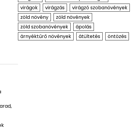
virágok
virágzás
virágzó szobanövények
zöld növény
zöld növények
zöld szobanövények
ápolás
árnyéktűrő növények
átültetés
öntözés
a
arad,
ek