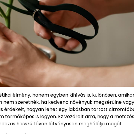
ikai élmény, hanem egyben kihívás is, különösen, amikor
szen nem szeretnék, ha kedvenc növényük megsérülne vag
 érdekelt, hogyan lehet egy lakásban tartott citromfábó
m termőképes is legyen. Ez vezérelt arra, hogy a metszé
ondozás hosszú távon látványosan meghálálja magát.