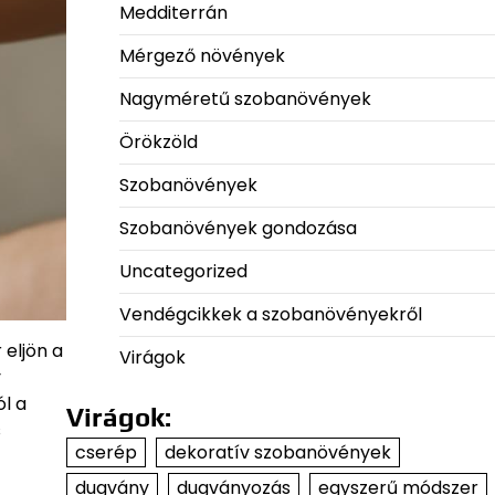
Medditerrán
Mérgező növények
Nagyméretű szobanövények
Örökzöld
Szobanövények
Szobanövények gondozása
Uncategorized
Vendégcikkek a szobanövényekről
 eljön a
Virágok
y
l a
Virágok:
s
cserép
dekoratív szobanövények
dugvány
dugványozás
egyszerű módszer