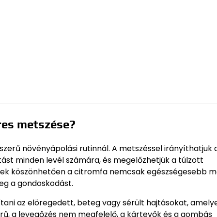
eres metszése?
zerű növényápolási rutinnál. A metszéssel irányíthatjuk 
tást minden levél számára, és megelőzhetjük a túlzott
Ennek köszönhetően a citromfa nemcsak egészségesebb m
meg a gondoskodást.
tani az elöregedett, beteg vagy sérült hajtásokat, amely
sűrű, a levegőzés nem megfelelő, a kártevők és a gombás