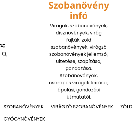
Szobanövény
Skip
to
infó
content
Virágok, szobanövények,
dísznövények, virág
fajták, zöld
szobanövények, virágzó
szobanövények jellemzői,
ültetése, szapítása,
gondozása.
Szobanövények,
cserepes virágok leírásai,
ápolási, gondozási
útmutatói.
SZOBANÖVÉNYEK
VIRÁGZÓ SZOBANÖVÉNYEK
ZÖLD
GYÓGYNÖVÉNYEK