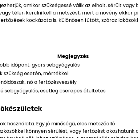
zhetjük, amikor szükségessé válik az elhalt, sérült vagy
l vagy télen kerülni kell a metszést, mert a növény ekkor p
ertőzések kockázata is. Különösen fűtött, száraz lakáso
Megjegyzés
jobb időpont, gyors sebgyógyulás
k szükség esetén, mértékkel
enőidőszak, nő a fertőzésveszély
sú sebgyógyulás, esetleg cserepes átültetés
lőkészületek
ök használata. Egy jó minőségű, éles metszőolló
zközökkel könnyen sérülést, vagy fertőzést okozhatunk 