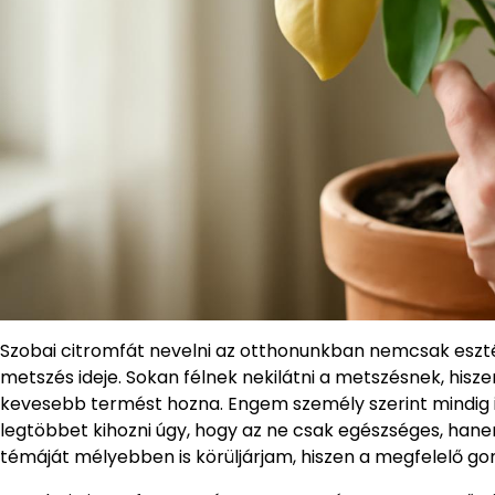
Szobai citromfát nevelni az otthonunkban nemcsak esztét
metszés ideje. Sokan félnek nekilátni a metszésnek, hi
kevesebb termést hozna. Engem személy szerint mindig is
legtöbbet kihozni úgy, hogy az ne csak egészséges, hane
témáját mélyebben is körüljárjam, hiszen a megfelelő g