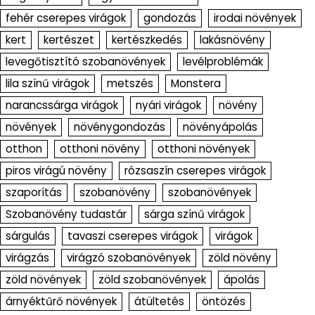
fehér cserepes virágok
gondozás
irodai növények
kert
kertészet
kertészkedés
lakásnövény
levegőtisztító szobanövények
levélproblémák
lila színű virágok
metszés
Monstera
narancssárga virágok
nyári virágok
növény
növények
növénygondozás
növényápolás
otthon
otthoni növény
otthoni növények
piros virágú növény
rózsaszín cserepes virágok
szaporítás
szobanövény
szobanövények
Szobanövény tudastár
sárga színű virágok
sárgulás
tavaszi cserepes virágok
virágok
virágzás
virágzó szobanövények
zöld növény
zöld növények
zöld szobanövények
ápolás
árnyéktűrő növények
átültetés
öntözés