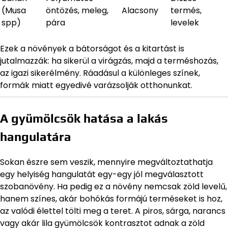
(Musa
öntözés, meleg,
Alacsony
termés,
spp)
pára
levelek
Ezek a növények a bátorságot és a kitartást is
jutalmazzák: ha sikerül a virágzás, majd a terméshozás,
az igazi sikerélmény. Ráadásul a különleges színek,
formák miatt egyedivé varázsolják otthonunkat.
A gyümölcsök hatása a lakás
hangulatára
Sokan észre sem veszik, mennyire megváltoztathatja
egy helyiség hangulatát egy-egy jól megválasztott
szobanövény. Ha pedig ez a növény nemcsak zöld levelű,
hanem színes, akár bohókás formájú terméseket is hoz,
az valódi élettel tölti meg a teret. A piros, sárga, narancs
vagy akár lila gyümölcsök kontrasztot adnak a zöld