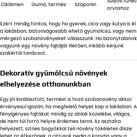
Súlyos tüne
Ciklámen
Gumó, termés
Szaponin
orvoshoz
Ezért mindig fontos, hogy ha gyerek, cica vagy kutya is él
a lakásban, biztonságosabb ehető gyümölcsű, vagy nem
mérgező szobanövényeket válasszunk. Ha bizonytalanok
vagyunk egy növény fajtáját illetően, inkább kérjünk
szakértői tanácsot.
Dekoratív gyümölcsű növények
elhelyezése otthonunkban
Egy jól kiválasztott, termést is hozó szobanövény akkor
érvényesül igazán, ha megfelelő helyet kap a lakásban. A
fényigényes fajtákat mindig az ablak közelébe, világos,
de nem túl forró helyre érdemes tenni. Az asztalra
helyezett, színes bogyókkal teli növény tökéletes dísze
lehet az étkezőnek, a citrusok pedig a konyha vagy a