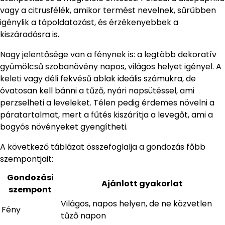
vagy a citrusfélék, amikor termést nevelnek, sűrűbben
igénylik a tápoldatozást, és érzékenyebbek a
kiszáradásra is.
Nagy jelentősége van a fénynek is: a legtöbb dekoratív
gyümölcsű szobanövény napos, világos helyet igényel. A
keleti vagy déli fekvésű ablak ideális számukra, de
óvatosan kell bánni a tűző, nyári napsütéssel, ami
perzselheti a leveleket. Télen pedig érdemes növelni a
páratartalmat, mert a fűtés kiszárítja a levegőt, ami a
bogyós növényeket gyengítheti.
A következő táblázat összefoglalja a gondozás főbb
szempontjait:
Gondozási
Ajánlott gyakorlat
szempont
Világos, napos helyen, de ne közvetlen
Fény
tűző napon