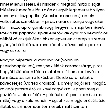
hihetetlenül széles, és mindenki megtalálhatja a saját
ízlésének megfelelőt. Talán az egyik legismertebb ilyen
növény a díszpaprika (Capsicum annuum), amely
változatos színekben – piros, narancs, sárga vagy akár
lila – hozza apró, gömb vagy hegyes formájú terméseit.
Ezek a kis paprikák ugyan ehetők, de gyakran dekorációs
célból választjuk őket, hiszen egyetlen cserép is szemet
gyönyörködtető színkavalkádot varázsolhat a polcra
vagy asztalra.
Nagyon népszerű a korallbokor (Solanum
pseudocapsicum), melynek élénk narancssárga, piros
bogyói különösen télen mutatnak jól, amikor kevés a
természetes szín a lakásban. De ide sorolhatjuk a
kávécserjét (Coffea arabica) is, amely ha jól érzi magát,
zöldből pirosra érő kis kávébogyókkal lepheti meg a
gazdáját. A citrusfélék – például a törpecitrom (Citrus
mitis) vagy a kalamondin – egzotikus megjelenésük, üde
illatuk és színpompás terméseik miatt szintén