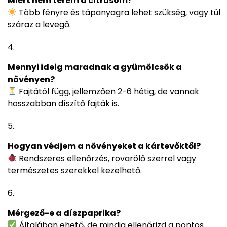
Miért nem terem a citrusom?
Több fényre és tápanyagra lehet szükség, vagy túl
száraz a levegő.
Mennyi ideig maradnak a gyümölcsök a
növényen?
Fajtától függ, jellemzően 2-6 hétig, de vannak
hosszabban díszítő fajták is.
Hogyan védjem a növényeket a kártevőktől?
Rendszeres ellenőrzés, rovarölő szerrel vagy
természetes szerekkel kezelhető.
Mérgező-e a díszpaprika?
Általában ehető, de mindig ellenőrizd a pontos