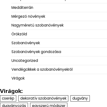
Medditerrán
Mérgező növények
Nagyméretű szobanövények
Örökzöld
Szobanövények
Szobanövények gondozása
Uncategorized
Vendégcikkek a szobanövényekről
Virágok
Virágok:
cserép
dekoratív szobanövények
dugvány
dugványozás
egyszerű módszer