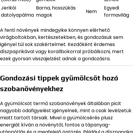
Jerikói
Barna, hosszúkás
Egyedi
Nem
datolyapálma
magok
formavilág
A fenti növények mindegyike könnyen elérhető
virágboltokban, kertészetekben, és gondozásuk sem
igényel túl sok szakértelmet. Kezdőként érdemes
díszpaprikával vagy korallbokorral próbálkozni, mert
ezek gyorsan visszajelzést adnak a gondozásra.
Gondozási tippek gyümölcsöt hozó
szobanövényekhez
A gyümölcsöt termő szobanövények általában picit
nagyobb odafigyelést igényelnek, mint a csak levélzetük
miatt tartott társaik. Mivel a gyümölcsérés plusz
energiát kíván a növénytől, fontos a tápanyag-
utánpótlás és a megfelelő öntözés. Például a díszpaprika