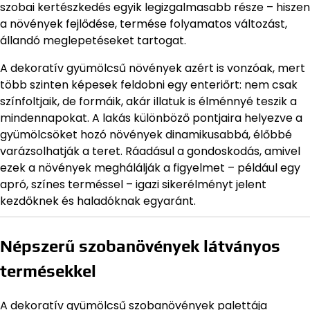
szobai kertészkedés egyik legizgalmasabb része – hiszen
a növények fejlődése, termése folyamatos változást,
állandó meglepetéseket tartogat.
A dekoratív gyümölcsű növények azért is vonzóak, mert
több szinten képesek feldobni egy enteriőrt: nem csak
színfoltjaik, de formáik, akár illatuk is élménnyé teszik a
mindennapokat. A lakás különböző pontjaira helyezve a
gyümölcsöket hozó növények dinamikusabbá, élőbbé
varázsolhatják a teret. Ráadásul a gondoskodás, amivel
ezek a növények meghálálják a figyelmet – például egy
apró, színes terméssel – igazi sikerélményt jelent
kezdőknek és haladóknak egyaránt.
Népszerű szobanövények látványos
termésekkel
A dekoratív gyümölcsű szobanövények palettája