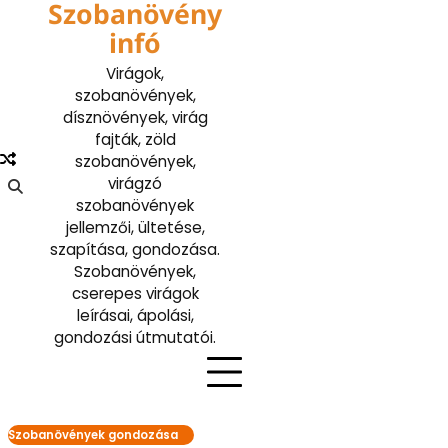
Szobanövény
Skip
to
infó
content
Virágok,
szobanövények,
dísznövények, virág
fajták, zöld
szobanövények,
virágzó
szobanövények
jellemzői, ültetése,
szapítása, gondozása.
Szobanövények,
cserepes virágok
leírásai, ápolási,
gondozási útmutatói.
Szobanövények gondozása