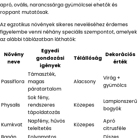
apró, ovális, narancssárga gyümölcsei ehetők és
roppant mutatósak.
Az egzotikus növények sikeres neveléséhez érdemes
figyelembe venni néhány speciális szempontot, amelyek
az alábbi táblázatban láthatók:
Egyedi
Növény
Dekorációs
gondozási
Télállóság
neve
érték
igények
Támaszték,
Virág +
Passiflora
magas
Alacsony
gyümölcs
páratartalom
Sok fény,
Lampionszerű
Physalis
rendszeres
Közepes
bogyók
tápoldatozás
Napfény, hűvös
Apró
Kumkvat
Közepes
teleltetés
citrusféle
Banán
Folyamatos
Díszes