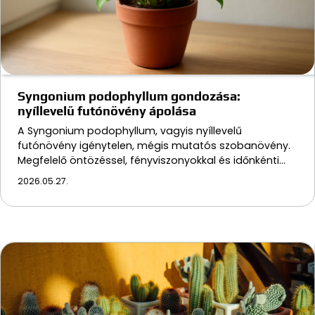
Syngonium podophyllum gondozása:
nyíllevelű futónövény ápolása
A Syngonium podophyllum, vagyis nyíllevelű
futónövény igénytelen, mégis mutatós szobanövény.
Megfelelő öntözéssel, fényviszonyokkal és időnkénti…
2026.05.27.