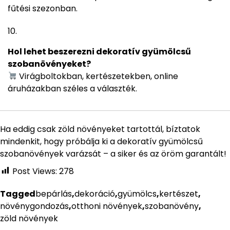
fűtési szezonban.
Hol lehet beszerezni dekoratív gyümölcsű
szobanövényeket?
Virágboltokban, kertészetekben, online
áruházakban széles a választék.
Ha eddig csak zöld növényeket tartottál, bíztatok
mindenkit, hogy próbálja ki a dekoratív gyümölcsű
szobanövények varázsát – a siker és az öröm garantált!
Post Views:
278
Tagged
bepárlás
,
dekoráció
,
gyümölcs
,
kertészet
,
növénygondozás
,
otthoni növények
,
szobanövény
,
zöld növények