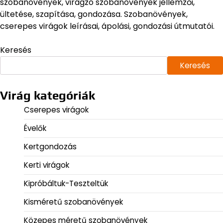
szobanövények, virágzó szobanövények jellemzői,
ültetése, szapítása, gondozása. Szobanövények,
cserepes virágok leírásai, ápolási, gondozási útmutatói.
Keresés
Keresés
Virág kategóriák
Cserepes virágok
Évelők
Kertgondozás
Kerti virágok
Kipróbáltuk-Teszteltük
Kisméretű szobanövények
Közepes méretű szobanövények