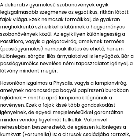
A dekoratív gyümölcsű szobanövények egyik
legizgalmasabb szegmense az egzotikus, ritkán látott
fajok világa. Ezek nemcsak formáikkal, de gyakran
meghökkentő színeikkel is kitűnnek a hagyományos
szobanövények közül. Az egyik ilyen különlegesség a
Passiflora, vagyis a golgotavirág, amelynek termése
(passiógyümölcs) nemcsak illatos és ehető, hanem
különleges, sárgás-lilás árnyalataival is lenyűgöző. Bár a
passiógyümölcs nevelése némi tapasztalatot igényel, a
látvány mindent megér.
Hasonlóan izgalmas a Physalis, vagyis a lampionvirág,
amelynek narancssárga bogyói papírszerű burokban
fejlődnek – mintha apró lampionok lógnának a
növényen. Ezek a fajok kissé több gondoskodást
igényelnek, de egyedi megjelenésükkel garantáltan
minden vendég figyelmét felkeltik. Valamivel
nehezebben beszerezhető, de egészen különleges a
kumkvat (Fortunella) is: a citrusok családjába tartozik,