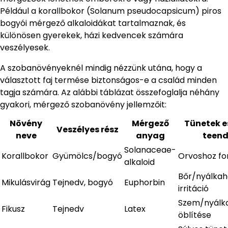
Például a korallbokor (Solanum pseudocapsicum) piros
bogyói mérgező alkaloidákat tartalmaznak, és
különösen gyerekek, házi kedvencek számára
veszélyesek.
A szobanövényeknél mindig nézzünk utána, hogy a
választott faj termése biztonságos-e a család minden
tagja számára. Az alábbi táblázat összefoglalja néhány
gyakori, mérgező szobanövény jellemzőit:
Növény
Mérgező
Tünetek e
Veszélyes rész
neve
anyag
teen
Solanaceae-
Korallbokor
Gyümölcs/bogyó
Orvoshoz for
alkaloid
Bőr/nyálkah
Mikulásvirág
Tejnedv, bogyó
Euphorbin
irritáció
Szem/nyálk
Fikusz
Tejnedv
Latex
öblítése