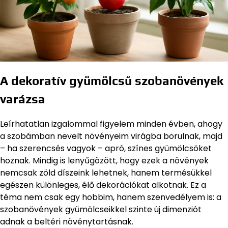
A dekoratív gyümölcsű szobanövények
varázsa
Leírhatatlan izgalommal figyelem minden évben, ahogy
a szobámban nevelt növényeim virágba borulnak, majd
– ha szerencsés vagyok – apró, színes gyümölcsöket
hoznak. Mindig is lenyűgözött, hogy ezek a növények
nemcsak zöld díszeink lehetnek, hanem termésükkel
egészen különleges, élő dekorációkat alkotnak. Ez a
téma nem csak egy hobbim, hanem szenvedélyem is: a
szobanövények gyümölcseikkel szinte új dimenziót
adnak a beltéri növénytartásnak.