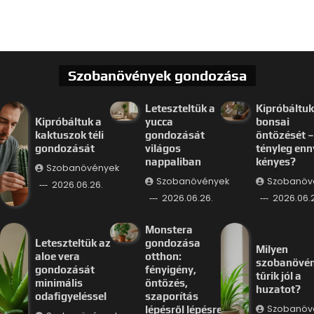
Szobanövények gondozása
Leteszteltük a
Kipróbáltuk
Kipróbáltuk a
yucca
bonsai
kaktuszok téli
gondozását
öntözését –
gondozását
világos
tényleg enn
nappaliban
kényes?
Szobanövények
Szobanövények
Szobanöv
2026.06.26.
2026.06.26.
2026.06.
Monstera
Leteszteltük az
gondozása
Milyen
aloe vera
otthon:
szobanövé
gondozását
fényigény,
tűrik jól a
minimális
öntözés,
huzatot?
odafigyeléssel
szaporítás
Szobanöv
lépésről lépésre