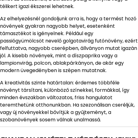
télikert igazi ékszerei lehetnek.
Az elhelyezésnél gondoljunk arra is, hogy a termést hozó
növények gyakran nagyobb helyet, esetenként
támasztékot is igényelnek. Például egy
passiógyümölcsöt nevelő golgotavirág futónövény, ezért
felfuttatva, nagyobb cserépben, állványon mutat igazán
jól. A kisebb növények, mint a díszpaprika vagy a
lampionvirág, polcon, ablakpárkányon, de akár egy
modern üvegedényben is szépen mutatnak.
A kreativitás szinte határtalan: érdemes többféle
növényt társítani, különböző színekkel, formákkal, így
minden évszakban változatos, friss hangulatot
teremthetünk otthonunkban. Ha szezonálisan cseréljük,
vagy új növényekkel bővítjük a gyűjteményt, a
szobanövények sosem válnak unalmassá.