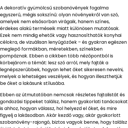
A dekoratív gyümölcsű szobanövények fogalma
egyszerű, mégis sokszínű: olyan növényekről van szó,
amelyek nem elsősorban virágaik, hanem színes,
érdekes alakú terméseik miatt különösen mutatósak.
Ezek nem mindig ehetők vagy hasznosíthatók konyhai
célokra, de vizuálisan lenyűgözőek – és gyakran egészen
meglepő formákban, méretekben, színekben
pompáznak. Ebben a cikkben több nézőpontból is
körbejárom a témát: lesz szó arról, mely fajták a
legnépszerűbbek, hogyan lehet őket sikeresen nevelni,
melyek a lehetséges veszélyek, és hogyan illeszthetjük
be őket a lakásunk stílusába.
Ebben az útmutatóban nemcsak részletes fajtalistát és
gondozási tippeket találsz, hanem gyakorlati tanácsokat
is ahhoz, hogyan válassz, hol helyezd el őket, és mire
figyelj a lakásodban. Akár kezdő vagy, akár gyakorlott
szobanövény-rajongó, biztos vagyok benne, hogy találsz