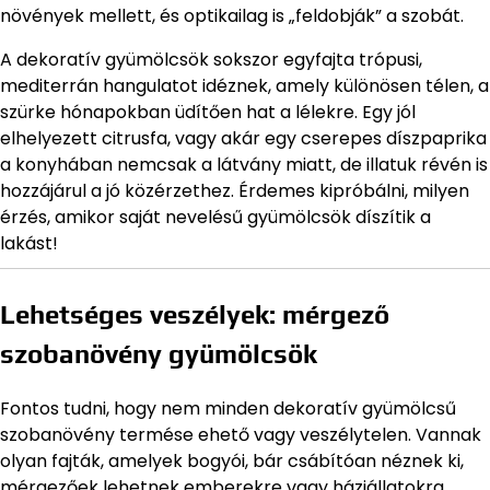
növények mellett, és optikailag is „feldobják” a szobát.
A dekoratív gyümölcsök sokszor egyfajta trópusi,
mediterrán hangulatot idéznek, amely különösen télen, a
szürke hónapokban üdítően hat a lélekre. Egy jól
elhelyezett citrusfa, vagy akár egy cserepes díszpaprika
a konyhában nemcsak a látvány miatt, de illatuk révén is
hozzájárul a jó közérzethez. Érdemes kipróbálni, milyen
érzés, amikor saját nevelésű gyümölcsök díszítik a
lakást!
Lehetséges veszélyek: mérgező
szobanövény gyümölcsök
Fontos tudni, hogy nem minden dekoratív gyümölcsű
szobanövény termése ehető vagy veszélytelen. Vannak
olyan fajták, amelyek bogyói, bár csábítóan néznek ki,
mérgezőek lehetnek emberekre vagy háziállatokra.