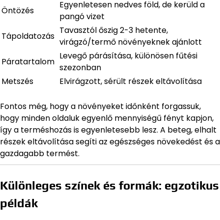
Egyenletesen nedves föld, de kerüld a
Öntözés
pangó vizet
Tavasztól őszig 2-3 hetente,
Tápoldatozás
virágzó/termő növényeknek ajánlott
Levegő párásítása, különösen fűtési
Páratartalom
szezonban
Metszés
Elvirágzott, sérült részek eltávolítása
Fontos még, hogy a növényeket időnként forgassuk,
hogy minden oldaluk egyenlő mennyiségű fényt kapjon,
így a terméshozás is egyenletesebb lesz. A beteg, elhalt
részek eltávolítása segíti az egészséges növekedést és a
gazdagabb termést.
Különleges színek és formák: egzotikus
példák