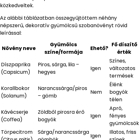
közkedveltek.
Az alábbi táblázatban összegyűjtöttem néhány
népszerű, dekoratív gyümölcsű szobanövényt rövid
leírással:
Gyümölcs
Fő díszítő
Növény neve
Ehető?
színe/formája
érték
Színes,
Díszpaprika
Piros, sárga, lila –
Igen
változatos
(Capsicum)
hegyes
termések
Élénk
Korallbokor
Narancssárga/piros
Nem
bogyók
(Solanum)
– gömb
télen
Apró,
Kávécserje
Zöldből pirosra érő
Igen
fényes
(Coffea)
bogyók
gyümölcsök
Törpecitrom
Sárga/narancssárga
Illatos, friss
Igen
(Citrus mitis)
gömbök
színek