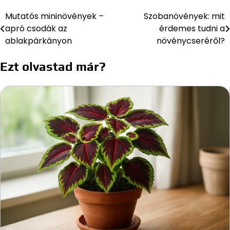
Mutatós mininövények –
Szobanövények: mit
Bejegyzés
apró csodák az
érdemes tudni a
navigáció
ablakpárkányon
növénycseréről?
Ezt olvastad már?