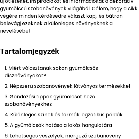
új ötleteket, inspirációkat és információkat a dekoratív
gyümölcsű szobanövények világából. Célom, hogy a cikk
végére minden kérdésedre választ kapj, és bátran
belevágj ezeknek a különleges növényeknek a
nevelésébe!
Tartalomjegyzék
Miért választanak sokan gyümölcsös
dísznövényeket?
Népszerű szobanövények látványos termésekkel
Gondozási tippek gyümölcsöt hozó
szobanövényekhez
Különleges színek és formák: egzotikus példák
A gyümölcsök hatása a lakás hangulatára
Lehetséges veszélyek: mérgező szobanövény