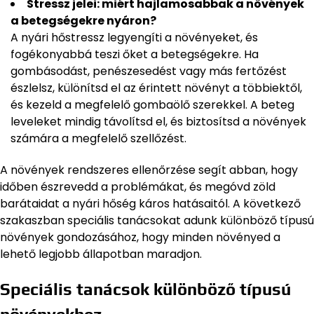
Stressz jelei: miért hajlamosabbak a növények
a betegségekre nyáron?
A nyári hőstressz legyengíti a növényeket, és
fogékonyabbá teszi őket a betegségekre. Ha
gombásodást, penészesedést vagy más fertőzést
észlelsz, különítsd el az érintett növényt a többiektől,
és kezeld a megfelelő gombaölő szerekkel. A beteg
leveleket mindig távolítsd el, és biztosítsd a növények
számára a megfelelő szellőzést.
A növények rendszeres ellenőrzése segít abban, hogy
időben észrevedd a problémákat, és megóvd zöld
barátaidat a nyári hőség káros hatásaitól. A következő
szakaszban speciális tanácsokat adunk különböző típusú
növények gondozásához, hogy minden növényed a
lehető legjobb állapotban maradjon.
Speciális tanácsok különböző típusú