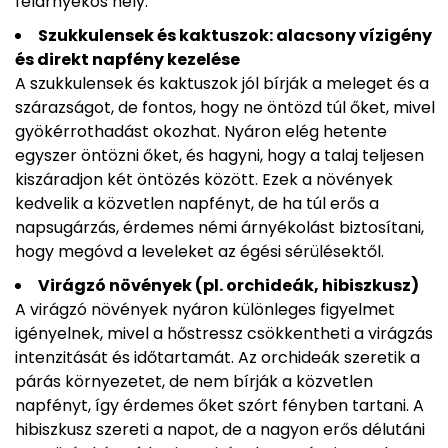
félárnyékos hely.
Szukkulensek és kaktuszok: alacsony vízigény
és direkt napfény kezelése
A szukkulensek és kaktuszok jól bírják a meleget és a
szárazságot, de fontos, hogy ne öntözd túl őket, mivel
gyökérrothadást okozhat. Nyáron elég hetente
egyszer öntözni őket, és hagyni, hogy a talaj teljesen
kiszáradjon két öntözés között. Ezek a növények
kedvelik a közvetlen napfényt, de ha túl erős a
napsugárzás, érdemes némi árnyékolást biztosítani,
hogy megóvd a leveleket az égési sérülésektől.
Virágzó növények (pl. orchideák, hibiszkusz)
A virágzó növények nyáron különleges figyelmet
igényelnek, mivel a hőstressz csökkentheti a virágzás
intenzitását és időtartamát. Az orchideák szeretik a
párás környezetet, de nem bírják a közvetlen
napfényt, így érdemes őket szórt fényben tartani. A
hibiszkusz szereti a napot, de a nagyon erős délutáni