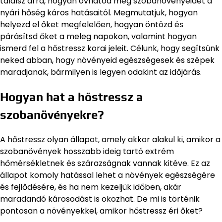
találsz arra, hogyan óvhatod meg szobanövényeidet a
nyári hőség káros hatásaitól. Megmutatjuk, hogyan
helyezd el őket megfelelően, hogyan öntözd és
párásítsd őket a meleg napokon, valamint hogyan
ismerd fel a hőstressz korai jeleit. Célunk, hogy segítsünk
neked abban, hogy növényeid egészségesek és szépek
maradjanak, bármilyen is legyen odakint az időjárás.
Hogyan hat a hőstressz a
szobanövényekre?
A hőstressz olyan állapot, amely akkor alakul ki, amikor a
szobanövények hosszabb ideig tartó extrém
hőmérsékletnek és szárazságnak vannak kitéve. Ez az
állapot komoly hatással lehet a növények egészségére
és fejlődésére, és ha nem kezeljük időben, akár
maradandó károsodást is okozhat. De mi is történik
pontosan a növényekkel, amikor hőstressz éri őket?