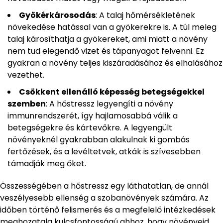
Gyökérkárosodás
: A talaj hőmérsékletének
növekedése hatással van a gyökerekre is. A túl meleg
talaj károsíthatja a gyökereket, ami miatt a növény
nem tud elegendő vizet és tápanyagot felvenni. Ez
gyakran a növény teljes kiszáradásához és elhalásához
vezethet.
Csökkent ellenálló képesség betegségekkel
szemben
: A hőstressz legyengíti a növény
immunrendszerét, így hajlamosabbá válik a
betegségekre és kártevőkre. A legyengült
növényeknél gyakrabban alakulnak ki gombás
fertőzések, és a levéltetvek, atkák is szívesebben
támadják meg őket.
Összességében a hőstressz egy láthatatlan, de annál
veszélyesebb ellenség a szobanövények számára. Az
időben történő felismerés és a megfelelő intézkedések
meghozatala kulcsfontosságú ahhoz, hogy növényeid