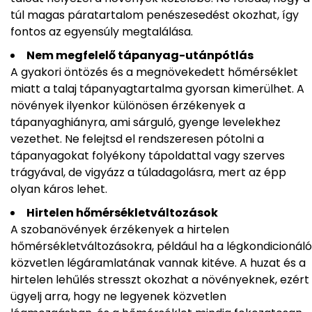
túl magas páratartalom penészesedést okozhat, így
fontos az egyensúly megtalálása.
Nem megfelelő tápanyag-utánpótlás
A gyakori öntözés és a megnövekedett hőmérséklet
miatt a talaj tápanyagtartalma gyorsan kimerülhet. A
növények ilyenkor különösen érzékenyek a
tápanyaghiányra, ami sárguló, gyenge levelekhez
vezethet. Ne felejtsd el rendszeresen pótolni a
tápanyagokat folyékony tápoldattal vagy szerves
trágyával, de vigyázz a túladagolásra, mert az épp
olyan káros lehet.
Hirtelen hőmérsékletváltozások
A szobanövények érzékenyek a hirtelen
hőmérsékletváltozásokra, például ha a légkondicionáló
közvetlen légáramlatának vannak kitéve. A huzat és a
hirtelen lehűlés stresszt okozhat a növényeknek, ezért
ügyelj arra, hogy ne legyenek közvetlen