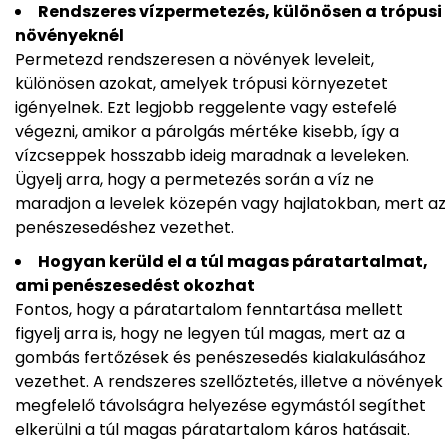
Rendszeres vízpermetezés, különösen a trópusi
növényeknél
Permetezd rendszeresen a növények leveleit,
különösen azokat, amelyek trópusi környezetet
igényelnek. Ezt legjobb reggelente vagy estefelé
végezni, amikor a párolgás mértéke kisebb, így a
vízcseppek hosszabb ideig maradnak a leveleken.
Ügyelj arra, hogy a permetezés során a víz ne
maradjon a levelek közepén vagy hajlatokban, mert az
penészesedéshez vezethet.
Hogyan kerüld el a túl magas páratartalmat,
ami penészesedést okozhat
Fontos, hogy a páratartalom fenntartása mellett
figyelj arra is, hogy ne legyen túl magas, mert az a
gombás fertőzések és penészesedés kialakulásához
vezethet. A rendszeres szellőztetés, illetve a növények
megfelelő távolságra helyezése egymástól segíthet
elkerülni a túl magas páratartalom káros hatásait.