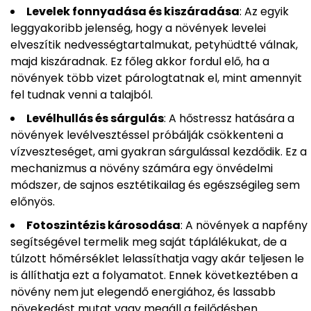
Levelek fonnyadása és kiszáradása
: Az egyik
leggyakoribb jelenség, hogy a növények levelei
elveszítik nedvességtartalmukat, petyhüdtté válnak,
majd kiszáradnak. Ez főleg akkor fordul elő, ha a
növények több vizet párologtatnak el, mint amennyit
fel tudnak venni a talajból.
Levélhullás és sárgulás
: A hőstressz hatására a
növények levélvesztéssel próbálják csökkenteni a
vízveszteséget, ami gyakran sárgulással kezdődik. Ez a
mechanizmus a növény számára egy önvédelmi
módszer, de sajnos esztétikailag és egészségileg sem
előnyös.
Fotoszintézis károsodása
: A növények a napfény
segítségével termelik meg saját táplálékukat, de a
túlzott hőmérséklet lelassíthatja vagy akár teljesen le
is állíthatja ezt a folyamatot. Ennek következtében a
növény nem jut elegendő energiához, és lassabb
növekedést mutat vagy megáll a fejlődésben.