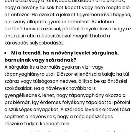
barnulása vagy a fonnyadás, általában arra utalnak,
hogy a növény túl sok hőt kapott vagy nem megfelelő
az öntözés. Ha ezeket a jeleket figyelmen kívül hagyod,
a növény állapota gyorsan romolhat. Az időben
történő beavatkozással, például árnyékolással vagy az
öntözési rutin módosításával megállíthatod a
károsodás súlyosbodását.
Mi a teendő, ha a növény levelei sárgulnak,
barnulnak vagy száradnak?
A sárgulás és a barnulás gyakran víz- vagy
tápanyaghiányra utal. Először ellenőrizd a talajt: ha túl
száraz vagy túlságosan nedves, állítsd be az öntözési
szokásaidat. Ha a növények továbbra is
gyengélkednek, lehet, hogy tápanyaghiány okozza a
problémát, így érdemes folyékony tápoldattal pótolni
a szükséges anyagokat. A száradó levelek eltávolítása
segíthet a növénynek, hogy a még egészséges
részeire tudjon koncentrálni.