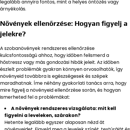
legalább annyira fontos, mint a helyes öntözés vagy
árnyékolás.
Növények ellenőrzése: Hogyan figyelj a
jelekre?
A szobanövények rendszeres ellenőrzése
kulcsfontosságú ahhoz, hogy időben felismerd a
hőstressz vagy más gondozási hibák jeleit. Az időben
észlelt problémák gyakran könnyen orvosolhatók, így
növényeid továbbra is egészségesek és szépek
maradhatnak. Íme néhány gyakorlati tanács arra, hogy
mire figyelj a növényeid ellenőrzése során, és hogyan
ismerheted fel a problémákat:
A növények rendszeres vizsgálata: mit kell
figyelni a leveleken, szárakon?
Hetente legalább egyszer alaposan nézd át
növényeidet. Figyeld meg a levelek színét, textúráját és