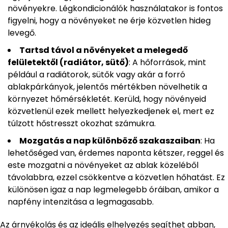
növényekre. Légkondicionálók használatakor is fontos
figyelni, hogy a növényeket ne érje közvetlen hideg
levegő.
Tartsd távol a növényeket a melegedő
felületektől (radiátor, sütő)
: A hőforrások, mint
például a radiátorok, sütők vagy akár a forró
ablakpárkányok, jelentős mértékben növelhetik a
környezet hőmérsékletét. Kerüld, hogy növényeid
közvetlenül ezek mellett helyezkedjenek el, mert ez
túlzott hőstresszt okozhat számukra.
Mozgatás a nap különböző szakaszaiban
: Ha
lehetőséged van, érdemes naponta kétszer, reggel és
este mozgatni a növényeket az ablak közeléből
távolabbra, ezzel csökkentve a közvetlen hőhatást. Ez
különösen igaz a nap legmelegebb óráiban, amikor a
napfény intenzitása a legmagasabb.
Az árnyékolás és az ideális elhelyezés segíthet abban,