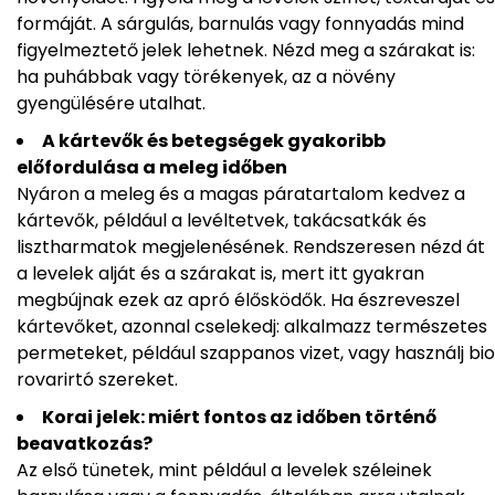
formáját. A sárgulás, barnulás vagy fonnyadás mind
figyelmeztető jelek lehetnek. Nézd meg a szárakat is:
ha puhábbak vagy törékenyek, az a növény
gyengülésére utalhat.
A kártevők és betegségek gyakoribb
előfordulása a meleg időben
Nyáron a meleg és a magas páratartalom kedvez a
kártevők, például a levéltetvek, takácsatkák és
lisztharmatok megjelenésének. Rendszeresen nézd át
a levelek alját és a szárakat is, mert itt gyakran
megbújnak ezek az apró élősködők. Ha észreveszel
kártevőket, azonnal cselekedj: alkalmazz természetes
permeteket, például szappanos vizet, vagy használj bio
rovarirtó szereket.
Korai jelek: miért fontos az időben történő
beavatkozás?
Az első tünetek, mint például a levelek széleinek