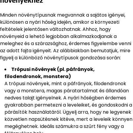
növényekhez
Minden növénytípusnak megvannak a sajátos igényei,
különösen a nyári hőség idején, amikor a környezeti
feltételek jelentősen változhatnak. Ahhoz, hogy
növényeid a lehető legjobban alkalmazkodjanak a
meleghez és a szárazsághoz, érdemes figyelembe venni
az adott fajta igényeit. Az alábbiakban bemutatjuk, mire
figyelj a különböző növénytípusok gondozása során:
Trópusi növények (pl. páfrányok,
filodendronok, monstera)
A trópusi növények, mint a páfrányok, filodendronok
vagy a monstera, magas páratartalmat és állandóan
nedves talajt igényelnek. A nyári hőségben érdemes
gyakrabban permetezni a leveleiket, és gondoskodni a
párásítók használatáról. Ügyelj arra, hogy ne legyenek
közvetlen napsütésnek kitéve, mert a leveleik könnyen
megéghetnek. Ideális számukra a szűrt fény vagy a