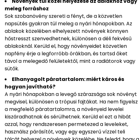
Növények túl közel helyezése az ablakhoz vagy
meleg forráshoz
Sok szobanövény szereti a fényt, de a közvetlen
napsütés gyakran túl meleg a nyári hónapokban. Az
ablakok közelében elhelyezett növények könnyen
hőstresszt szenvedhetnek, különösen a déli fekvésű
ablakoknál. Kerüld el, hogy növényeidet közvetlen
napfény érje a legforróbb órákban, és tartsd őket
távol a melegedő felületektől, mint a radiátorok vagy
sütők.
Elhanyagolt páratartalom: miért káros és
hogyan javítható?
A nyári hónapokban a levegő szárazsága sok növényt
megvisel, különösen a trópusi fajtákat. Ha nem figyelsz
a megfelelő páratartalomra, a növényeid levelei
kiszáradhatnak és sérülhetnek. Kerüld el ezt a hibát
azzal, hogy rendszeresen permetezed a leveleket,
használsz párásítót, vagy egy egyszerű vízzel teli
tálcát helyezel a növények közelébe. Ne feledd, hogy a