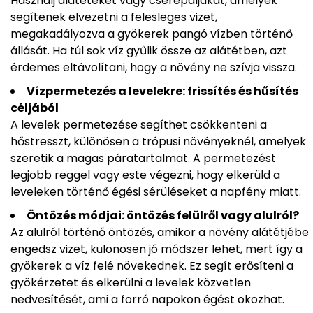
Használj alátéteket vagy cserépaljakat, amelyek
segítenek elvezetni a felesleges vizet,
megakadályozva a gyökerek pangó vízben történő
állását. Ha túl sok víz gyűlik össze az alátétben, azt
érdemes eltávolítani, hogy a növény ne szívja vissza.
Vízpermetezés a levelekre: frissítés és hűsítés
céljából
A levelek permetezése segíthet csökkenteni a
hőstresszt, különösen a trópusi növényeknél, amelyek
szeretik a magas páratartalmat. A permetezést
legjobb reggel vagy este végezni, hogy elkerüld a
leveleken történő égési sérüléseket a napfény miatt.
Öntözés módjai: öntözés felülről vagy alulról?
Az alulról történő öntözés, amikor a növény alátétjébe
engedsz vizet, különösen jó módszer lehet, mert így a
gyökerek a víz felé növekednek. Ez segít erősíteni a
gyökérzetet és elkerülni a levelek közvetlen
nedvesítését, ami a forró napokon égést okozhat.