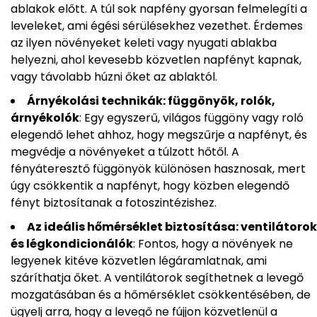
ablakok előtt. A túl sok napfény gyorsan felmelegíti a
leveleket, ami égési sérülésekhez vezethet. Érdemes
az ilyen növényeket keleti vagy nyugati ablakba
helyezni, ahol kevesebb közvetlen napfényt kapnak,
vagy távolabb húzni őket az ablaktól.
Árnyékolási technikák: függönyök, rolók,
árnyékolók
: Egy egyszerű, világos függöny vagy roló
elegendő lehet ahhoz, hogy megszűrje a napfényt, és
megvédje a növényeket a túlzott hőtől. A
fényáteresztő függönyök különösen hasznosak, mert
úgy csökkentik a napfényt, hogy közben elegendő
fényt biztosítanak a fotoszintézishez.
Az ideális hőmérséklet biztosítása: ventilátorok
és légkondicionálók
: Fontos, hogy a növények ne
legyenek kitéve közvetlen légáramlatnak, ami
száríthatja őket. A ventilátorok segíthetnek a levegő
mozgatásában és a hőmérséklet csökkentésében, de
ügyelj arra, hogy a levegő ne fújjon közvetlenül a