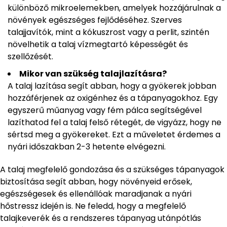
különböző mikroelemekben, amelyek hozzájárulnak a
növények egészséges fejlődéséhez. Szerves
talajjavítók, mint a kókuszrost vagy a perlit, szintén
növelhetik a talaj vízmegtartó képességét és
szellőzését.
Mikor van szükség talajlazításra?
A talaj lazítása segít abban, hogy a gyökerek jobban
hozzáférjenek az oxigénhez és a tápanyagokhoz. Egy
egyszerű műanyag vagy fém pálca segítségével
lazíthatod fel a talaj felső rétegét, de vigyázz, hogy ne
sértsd meg a gyökereket. Ezt a műveletet érdemes a
nyári időszakban 2-3 hetente elvégezni.
A talaj megfelelő gondozása és a szükséges tápanyagok
biztosítása segít abban, hogy növényeid erősek,
egészségesek és ellenállóak maradjanak a nyári
hőstressz idején is. Ne feledd, hogy a megfelelő
talajkeverék és a rendszeres tápanyag utánpótlás