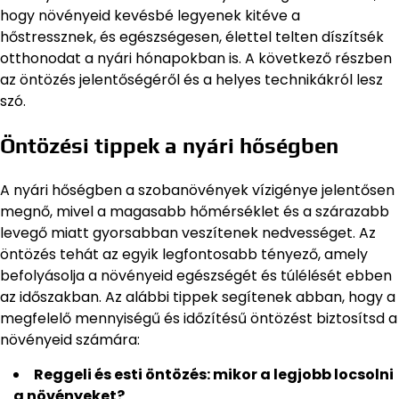
hogy növényeid kevésbé legyenek kitéve a
hőstressznek, és egészségesen, élettel telten díszítsék
otthonodat a nyári hónapokban is. A következő részben
az öntözés jelentőségéről és a helyes technikákról lesz
szó.
Öntözési tippek a nyári hőségben
A nyári hőségben a szobanövények vízigénye jelentősen
megnő, mivel a magasabb hőmérséklet és a szárazabb
levegő miatt gyorsabban veszítenek nedvességet. Az
öntözés tehát az egyik legfontosabb tényező, amely
befolyásolja a növényeid egészségét és túlélését ebben
az időszakban. Az alábbi tippek segítenek abban, hogy a
megfelelő mennyiségű és időzítésű öntözést biztosítsd a
növényeid számára:
Reggeli és esti öntözés: mikor a legjobb locsolni
a növényeket?