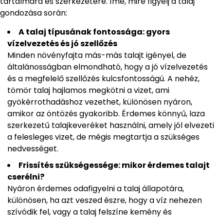
tartalmára és szerkezetére. Íme, mire figyelj a talaj
gondozása során:
A talaj típusának fontossága: gyors
vízelvezetés és jó szellőzés
Minden növényfajta más-más talajt igényel, de
általánosságban elmondható, hogy a jó vízelvezetés
és a megfelelő szellőzés kulcsfontosságú. A nehéz,
tömör talaj hajlamos megkötni a vizet, ami
gyökérrothadáshoz vezethet, különösen nyáron,
amikor az öntözés gyakoribb. Érdemes könnyű, laza
szerkezetű talajkeveréket használni, amely jól elvezeti
a felesleges vizet, de mégis megtartja a szükséges
nedvességet.
Frissítés szükségessége: mikor érdemes talajt
cserélni?
Nyáron érdemes odafigyelni a talaj állapotára,
különösen, ha azt veszed észre, hogy a víz nehezen
szívódik fel, vagy a talaj felszíne kemény és