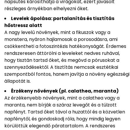
napsütés károsíthatja a virágokat, ezért javasolt
részleges árnyékban elhelyezni őket.
Levelek ápolása: portalanítás és tisztítás
hőstressz alatt
A nagy levelű növények, mint a fikuszok vagy a
monstera, nyáron hajlamosak a porosodásra, ami
csökkentheti a fotoszintézis hatékonyságát. Érdemes
rendszeresen áttörölni a leveleket nedves ruhával,
hogy tisztán tartsd őket, és megóvd a pórusokat a
szennyeződésektől. A tisztítás nemcsak esztétikai
szempontból fontos, hanem javítja a növény egészségi
állapotát is.
Érzékeny növények (pl. calathea, maranta)
Az érzékenyebb növények, mint a calathea vagy a
maranta, nem bírják a száraz levegőt és a túlzott
napfényt. Tartsd őket távol a huzattól és a közvetlen
napfénytől, és gondoskodj róla, hogy mindig legyen
körülöttük elegendő páratartalom. A rendszeres