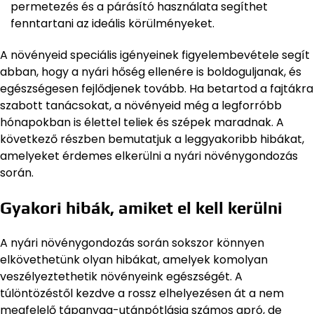
permetezés és a párásító használata segíthet
fenntartani az ideális körülményeket.
A növényeid speciális igényeinek figyelembevétele segít
abban, hogy a nyári hőség ellenére is boldoguljanak, és
egészségesen fejlődjenek tovább. Ha betartod a fajtákra
szabott tanácsokat, a növényeid még a legforróbb
hónapokban is élettel teliek és szépek maradnak. A
következő részben bemutatjuk a leggyakoribb hibákat,
amelyeket érdemes elkerülni a nyári növénygondozás
során.
Gyakori hibák, amiket el kell kerülni
A nyári növénygondozás során sokszor könnyen
elkövethetünk olyan hibákat, amelyek komolyan
veszélyeztethetik növényeink egészségét. A
túlöntözéstől kezdve a rossz elhelyezésen át a nem
megfelelő tápanyag-utánpótlásig számos apró, de