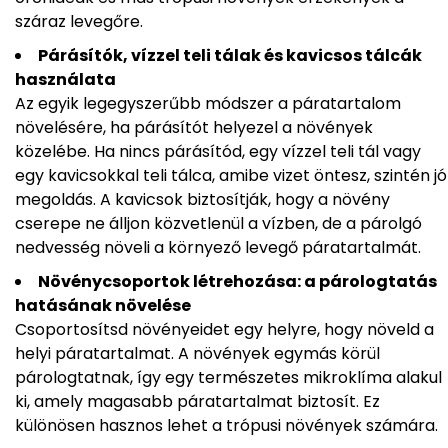
száraz levegőre.
Párásítók, vízzel teli tálak és kavicsos tálcák
használata
Az egyik legegyszerűbb módszer a páratartalom
növelésére, ha párásítót helyezel a növények
közelébe. Ha nincs párásítód, egy vízzel teli tál vagy
egy kavicsokkal teli tálca, amibe vizet öntesz, szintén jó
megoldás. A kavicsok biztosítják, hogy a növény
cserepe ne álljon közvetlenül a vízben, de a párolgó
nedvesség növeli a környező levegő páratartalmát.
Növénycsoportok létrehozása: a párologtatás
hatásának növelése
Csoportosítsd növényeidet egy helyre, hogy növeld a
helyi páratartalmat. A növények egymás körül
párologtatnak, így egy természetes mikroklíma alakul
ki, amely magasabb páratartalmat biztosít. Ez
különösen hasznos lehet a trópusi növények számára.