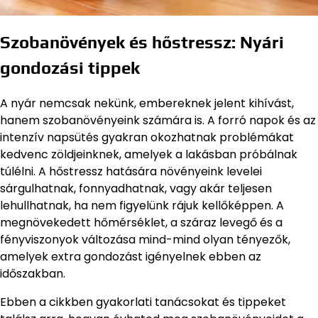
Szobanövények és hőstressz: Nyári
gondozási tippek
A nyár nemcsak nekünk, embereknek jelent kihívást,
hanem szobanövényeink számára is. A forró napok és az
intenzív napsütés gyakran okozhatnak problémákat
kedvenc zöldjeinknek, amelyek a lakásban próbálnak
túlélni. A hőstressz hatására növényeink levelei
sárgulhatnak, fonnyadhatnak, vagy akár teljesen
lehullhatnak, ha nem figyelünk rájuk kellőképpen. A
megnövekedett hőmérséklet, a száraz levegő és a
fényviszonyok változása mind-mind olyan tényezők,
amelyek extra gondozást igényelnek ebben az
időszakban.
Ebben a cikkben gyakorlati tanácsokat és tippeket