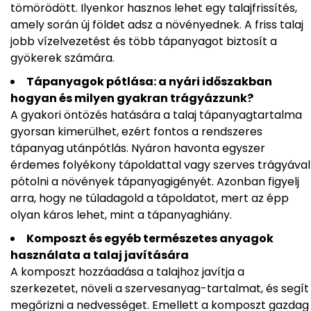
tömörödött. Ilyenkor hasznos lehet egy talajfrissítés,
amely során új földet adsz a növényednek. A friss talaj
jobb vízelvezetést és több tápanyagot biztosít a
gyökerek számára.
Tápanyagok pótlása: a nyári időszakban
hogyan és milyen gyakran trágyázzunk?
A gyakori öntözés hatására a talaj tápanyagtartalma
gyorsan kimerülhet, ezért fontos a rendszeres
tápanyag utánpótlás. Nyáron havonta egyszer
érdemes folyékony tápoldattal vagy szerves trágyával
pótolni a növények tápanyagigényét. Azonban figyelj
arra, hogy ne túladagold a tápoldatot, mert az épp
olyan káros lehet, mint a tápanyaghiány.
Komposzt és egyéb természetes anyagok
használata a talaj javítására
A komposzt hozzáadása a talajhoz javítja a
szerkezetet, növeli a szervesanyag-tartalmat, és segít
megőrizni a nedvességet. Emellett a komposzt gazdag