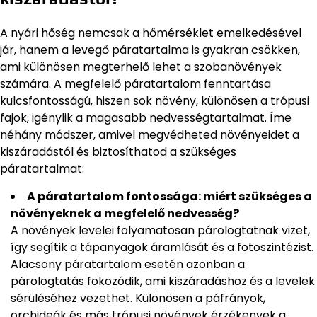
A nyári hőség nemcsak a hőmérséklet emelkedésével
jár, hanem a levegő páratartalma is gyakran csökken,
ami különösen megterhelő lehet a szobanövények
számára. A megfelelő páratartalom fenntartása
kulcsfontosságú, hiszen sok növény, különösen a trópusi
fajok, igénylik a magasabb nedvességtartalmat. Íme
néhány módszer, amivel megvédheted növényeidet a
kiszáradástól és biztosíthatod a szükséges
páratartalmat:
A páratartalom fontossága: miért szükséges a
növényeknek a megfelelő nedvesség?
A növények levelei folyamatosan párologtatnak vizet,
így segítik a tápanyagok áramlását és a fotoszintézist.
Alacsony páratartalom esetén azonban a
párologtatás fokozódik, ami kiszáradáshoz és a levelek
sérüléséhez vezethet. Különösen a páfrányok,
orchideák és más trópusi növények érzékenyek a