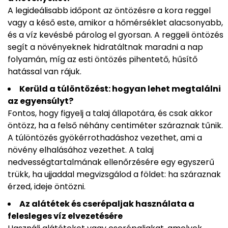
A legideálisabb időpont az öntözésre a kora reggel
vagy a késő este, amikor a hőmérséklet alacsonyabb,
és a víz kevésbé párolog el gyorsan. A reggeli öntözés
segít a növényeknek hidratáltnak maradni a nap
folyamán, míg az esti öntözés pihentető, hűsítő
hatással van rájuk.
Kerüld a túlöntözést: hogyan lehet megtalálni
az egyensúlyt?
Fontos, hogy figyelj a talaj állapotára, és csak akkor
öntözz, ha a felső néhány centiméter száraznak tűnik.
A túlöntözés gyökérrothadáshoz vezethet, ami a
növény elhalásához vezethet. A talaj
nedvességtartalmának ellenőrzésére egy egyszerű
trükk, ha ujjaddal megvizsgálod a földet: ha száraznak
érzed, ideje öntözni.
Az alátétek és cserépaljak használata a
felesleges víz elvezetésére