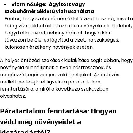
Víz minősége: lágyított vagy
szobahőmérsékletű víz használata
Fontos, hogy szobahőmérsékletű vizet használj, mivel a
hideg víz sokkhatást okozhat a növényeknek. Ha lehet,
hagyd állni a vizet néhány órán át, hogy a klór
távozzon belőle, és lágyítsd a vizet, ha szükséges,
különösen érzékeny növények esetén.
A helyes öntözési szokások kialakítása segít abban, hogy
növényeid ellenálljanak a nyári hőstressznek, és
megőrizzék egészséges, zöld lombjukat. Az öntözés
mellett ne felejts el figyelni a páratartalom
fenntartására, amiről a következő szakaszban
olvashatsz.
Páratartalom fenntartása: Hogyan
védd meg növényeidet a
kiszáradástól?