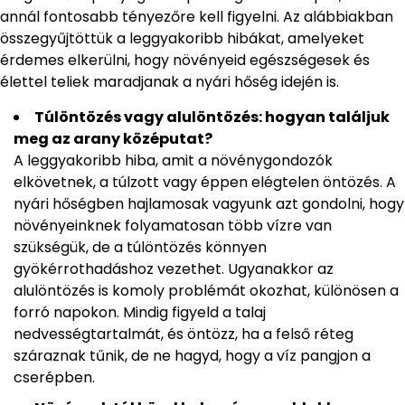
annál fontosabb tényezőre kell figyelni. Az alábbiakban
összegyűjtöttük a leggyakoribb hibákat, amelyeket
érdemes elkerülni, hogy növényeid egészségesek és
élettel teliek maradjanak a nyári hőség idején is.
Túlöntözés vagy alulöntözés: hogyan találjuk
meg az arany középutat?
A leggyakoribb hiba, amit a növénygondozók
elkövetnek, a túlzott vagy éppen elégtelen öntözés. A
nyári hőségben hajlamosak vagyunk azt gondolni, hogy
növényeinknek folyamatosan több vízre van
szükségük, de a túlöntözés könnyen
gyökérrothadáshoz vezethet. Ugyanakkor az
alulöntözés is komoly problémát okozhat, különösen a
forró napokon. Mindig figyeld a talaj
nedvességtartalmát, és öntözz, ha a felső réteg
száraznak tűnik, de ne hagyd, hogy a víz pangjon a
cserépben.