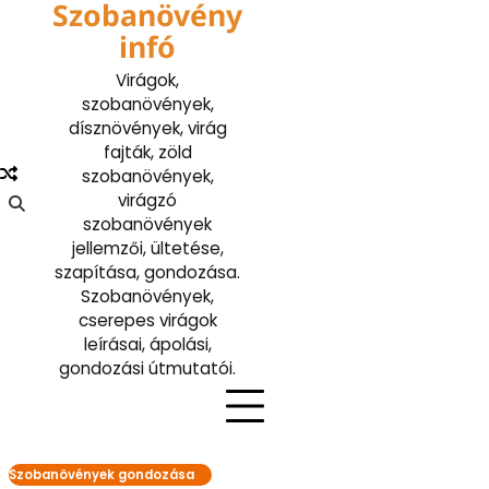
Szobanövény
Skip
to
infó
content
Virágok,
szobanövények,
dísznövények, virág
fajták, zöld
szobanövények,
virágzó
szobanövények
jellemzői, ültetése,
szapítása, gondozása.
Szobanövények,
cserepes virágok
leírásai, ápolási,
gondozási útmutatói.
Szobanövények gondozása