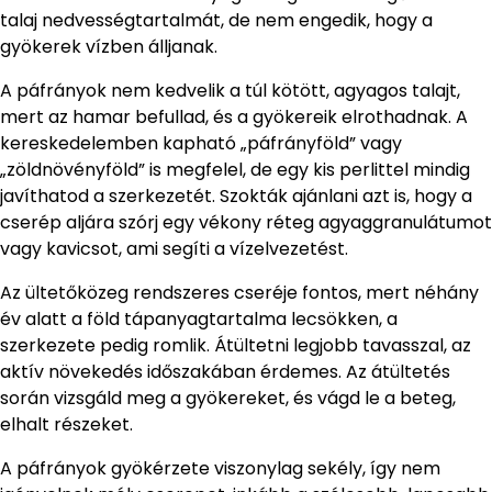
talaj nedvességtartalmát, de nem engedik, hogy a
gyökerek vízben álljanak.
A páfrányok nem kedvelik a túl kötött, agyagos talajt,
mert az hamar befullad, és a gyökereik elrothadnak. A
kereskedelemben kapható „páfrányföld” vagy
„zöldnövényföld” is megfelel, de egy kis perlittel mindig
javíthatod a szerkezetét. Szokták ajánlani azt is, hogy a
cserép aljára szórj egy vékony réteg agyaggranulátumot
vagy kavicsot, ami segíti a vízelvezetést.
Az ültetőközeg rendszeres cseréje fontos, mert néhány
év alatt a föld tápanyagtartalma lecsökken, a
szerkezete pedig romlik. Átültetni legjobb tavasszal, az
aktív növekedés időszakában érdemes. Az átültetés
során vizsgáld meg a gyökereket, és vágd le a beteg,
elhalt részeket.
A páfrányok gyökérzete viszonylag sekély, így nem