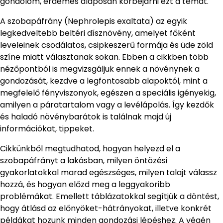
gondolom, érdemes alaposan körbejárni ezt a témát.
A szobapáfrány (Nephrolepis exaltata) az egyik
legkedveltebb beltéri dísznövény, amelyet főként
leveleinek csodálatos, csipkeszerű formája és üde zöld
színe miatt választanak sokan. Ebben a cikkben több
nézőpontból is megvizsgáljuk ennek a növénynek a
gondozását, kezdve a legfontosabb alapoktól, mint a
megfelelő fényviszonyok, egészen a speciális igényekig,
amilyen a páratartalom vagy a levélápolás. Így kezdők
és haladó növénybarátok is találnak majd új
információkat, tippeket.
Cikkünkből megtudhatod, hogyan helyezd el a
szobapáfrányt a lakásban, milyen öntözési
gyakorlatokkal marad egészséges, milyen talajt válassz
hozzá, és hogyan előzd meg a leggyakoribb
problémákat. Emellett táblázatokkal segítjük a döntést,
hogy átlásd az előnyöket-hátrányokat, illetve konkrét
példákat hozunk minden gondozási lépéshez. A végén