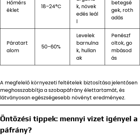
Hőmérs
betegsé
18–24°C
k, növek
éklet
gek, roth
edés leál
adás
l
Levelek
Penészf
Páratart
barnulna
oltok, go
50–60%
alom
k, hullan
mbásod
ak
ás
A megfelelő környezeti feltételek biztosítása jelentősen
meghosszabbítja a szobapáfrány élettartamát, és
látványosan egészségesebb növényt eredményez.
Öntözési tippek: mennyi vizet igényel a
páfrány?