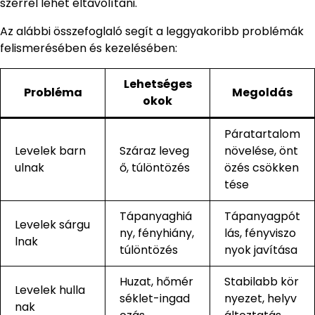
szerrel lehet eltávolítani.
Az alábbi összefoglaló segít a leggyakoribb problémák
felismerésében és kezelésében:
Lehetséges
Probléma
Megoldás
okok
Páratartalom
Levelek barn
Száraz leveg
növelése, önt
ulnak
ő, túlöntözés
özés csökken
tése
Tápanyaghiá
Tápanyagpót
Levelek sárgu
ny, fényhiány,
lás, fényviszo
lnak
túlöntözés
nyok javítása
Huzat, hőmér
Stabilabb kör
Levelek hulla
séklet-ingad
nyezet, helyv
nak