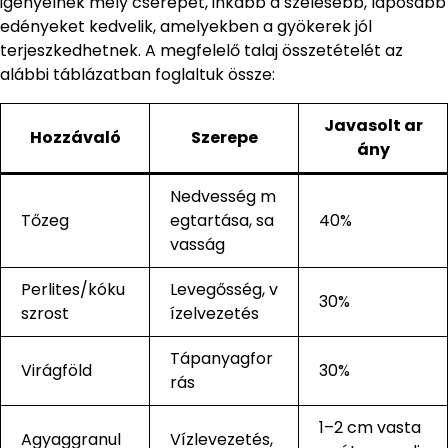
igényelnek mély cserepet, inkább a szélesebb, laposabb
edényeket kedvelik, amelyekben a gyökerek jól
terjeszkedhetnek. A megfelelő talaj összetételét az
alábbi táblázatban foglaltuk össze:
Javasolt ar
Hozzávaló
Szerepe
ány
Nedvesség m
Tőzeg
egtartása, sa
40%
vasság
Perlites/kóku
Levegősség, v
30%
szrost
ízelvezetés
Tápanyagfor
Virágföld
30%
rás
1–2 cm vasta
Agyaggranul
Vízlevezetés,