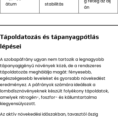
g réteg az alj
átum
stabilitás
án
Tápoldatozás és tápanyagpótlás
lépései
A szobapáfrány ugyan nem tartozik a legnagyobb
tápanyagigényű növények közé, de a rendszeres
tápoldatozás meghálálja magát: fényesebb,
egészségesebb leveleket és gyorsabb növekedést
eredményez. A páfrányok számára ideálisak a
lombdísznövényeknek készült folyékony tápoldatok,
amelyek nitrogén-, foszfor- és káliumtartalma
kiegyensúlyozott.
Az aktív növekedési időszakban, tavasztól őszig