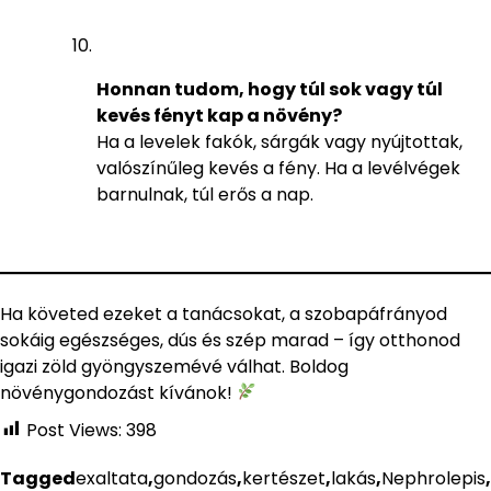
Honnan tudom, hogy túl sok vagy túl
kevés fényt kap a növény?
Ha a levelek fakók, sárgák vagy nyújtottak,
valószínűleg kevés a fény. Ha a levélvégek
barnulnak, túl erős a nap.
Ha követed ezeket a tanácsokat, a szobapáfrányod
sokáig egészséges, dús és szép marad – így otthonod
igazi zöld gyöngyszemévé válhat. Boldog
növénygondozást kívánok!
Post Views:
398
Tagged
exaltata
,
gondozás
,
kertészet
,
lakás
,
Nephrolepis
,