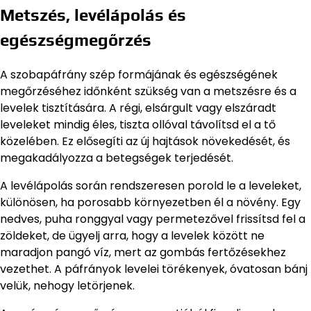
Metszés, levélápolás és
egészségmegőrzés
A szobapáfrány szép formájának és egészségének
megőrzéséhez időnként szükség van a metszésre és a
levelek tisztítására. A régi, elsárgult vagy elszáradt
leveleket mindig éles, tiszta ollóval távolítsd el a tő
közelében. Ez elősegíti az új hajtások növekedését, és
megakadályozza a betegségek terjedését.
A levélápolás során rendszeresen porold le a leveleket,
különösen, ha porosabb környezetben él a növény. Egy
nedves, puha ronggyal vagy permetezővel frissítsd fel a
zöldeket, de ügyelj arra, hogy a levelek között ne
maradjon pangó víz, mert az gombás fertőzésekhez
vezethet. A páfrányok levelei törékenyek, óvatosan bánj
velük, nehogy letörjenek.