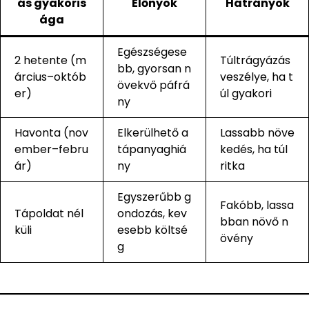
ás gyakoris
Előnyök
Hátrányok
ága
Egészségese
2 hetente (m
Túltrágyázás
bb, gyorsan n
árcius–októb
veszélye, ha t
övekvő páfrá
er)
úl gyakori
ny
Havonta (nov
Elkerülhető a
Lassabb növe
ember–febru
tápanyaghiá
kedés, ha túl
ár)
ny
ritka
Egyszerűbb g
Fakóbb, lassa
Tápoldat nél
ondozás, kev
bban növő n
küli
esebb költsé
övény
g