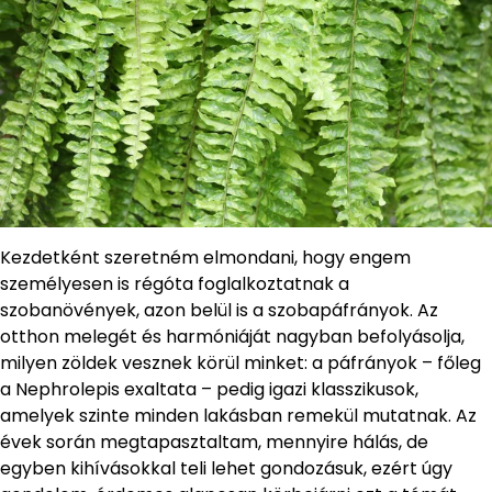
Kezdetként szeretném elmondani, hogy engem
személyesen is régóta foglalkoztatnak a
szobanövények, azon belül is a szobapáfrányok. Az
otthon melegét és harmóniáját nagyban befolyásolja,
milyen zöldek vesznek körül minket: a páfrányok – főleg
a Nephrolepis exaltata – pedig igazi klasszikusok,
amelyek szinte minden lakásban remekül mutatnak. Az
évek során megtapasztaltam, mennyire hálás, de
egyben kihívásokkal teli lehet gondozásuk, ezért úgy