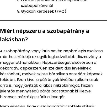
szobapáfránynál
Gyakori kérdések (FAQ)
Miért népszerű a szobapáfrány a
lakásban?
A szobapáfrány, vagy latin nevén Nephrolepis exaltata,
már hosszú ideje az egyik legkedveltebb dísznövény a
magyar otthonokban. Népszerűségét elsősorban a
dekoratív, csipkeszerűen szeldelt, dús leveleinek
köszönheti, melyek szinte bármilyen enteriőrt képesek
feldobni. Ezen kívül a páfrányok kiválóan alkalmasak
arra is, hogy javítsák a lakás mikroklímáját, hiszen
jelentős mennyiségű párát bocsátanak ki, illetve
bizonyos mértékig szűrik a levegőt.
Nem véletlen, hogy a szobapáfrány sokféle stílusú