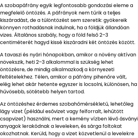
A szobapáfrány egyik legfontosabb gondozási eleme a
megfelelő öntözés. A páfrányok nem tűrik a teljes
kiszáradást, de a túlöntözést sem szeretik: gyökereik
könnyen rothadásnak indulnak, ha a földjük állandóan
vizes. Általános szabály, hogy a föld felső 2–3
centiméterét hagyd kissé kiszáradni két öntözés között.
A tavaszi és nyári hónapokban, amikor a növény aktívan
növekszik, heti 2–3 alkalommal is szükség lehet
öntözésre, de mindig alkalmazkodj a környezeti
feltételekhez. Télen, amikor a páfrány pihenőre vált,
elég lehet akár hetente egyszer is locsolni, különösen, ha
hűvösebb, sötétebb helyen tartod.
Az öntözéshez érdemes szobahőmérsékletű, lehetőleg
lágy vizet (például esővizet vagy felforralt, lehűtött
csapvizet) használni, mert a kemény vízben lévő ásványi
anyagok lerakódnak a leveleken, és sárga foltokat
okozhatnak. Kerüld, hogy a vizet közvetlenül a levelekre