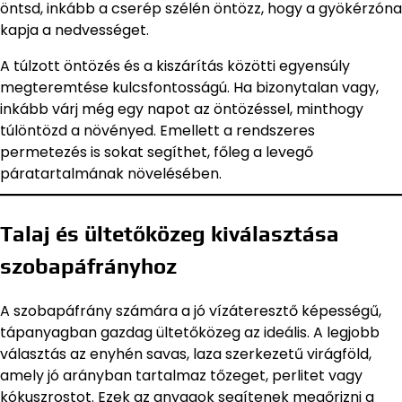
öntsd, inkább a cserép szélén öntözz, hogy a gyökérzóna
kapja a nedvességet.
A túlzott öntözés és a kiszárítás közötti egyensúly
megteremtése kulcsfontosságú. Ha bizonytalan vagy,
inkább várj még egy napot az öntözéssel, minthogy
túlöntözd a növényed. Emellett a rendszeres
permetezés is sokat segíthet, főleg a levegő
páratartalmának növelésében.
Talaj és ültetőközeg kiválasztása
szobapáfrányhoz
A szobapáfrány számára a jó vízáteresztő képességű,
tápanyagban gazdag ültetőközeg az ideális. A legjobb
választás az enyhén savas, laza szerkezetű virágföld,
amely jó arányban tartalmaz tőzeget, perlitet vagy
kókuszrostot. Ezek az anyagok segítenek megőrizni a