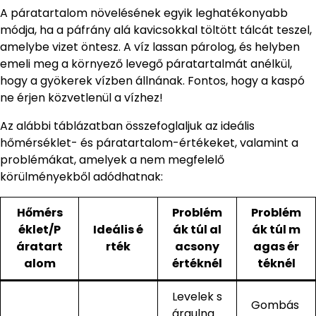
A páratartalom növelésének egyik leghatékonyabb
módja, ha a páfrány alá kavicsokkal töltött tálcát teszel,
amelybe vizet öntesz. A víz lassan párolog, és helyben
emeli meg a környező levegő páratartalmát anélkül,
hogy a gyökerek vízben állnának. Fontos, hogy a kaspó
ne érjen közvetlenül a vízhez!
Az alábbi táblázatban összefoglaljuk az ideális
hőmérséklet- és páratartalom-értékeket, valamint a
problémákat, amelyek a nem megfelelő
körülményekből adódhatnak:
Hőmérs
Problém
Problém
éklet/P
Ideális é
ák túl al
ák túl m
áratart
rték
acsony
agas ér
alom
értéknél
téknél
Levelek s
Gombás
árgulna