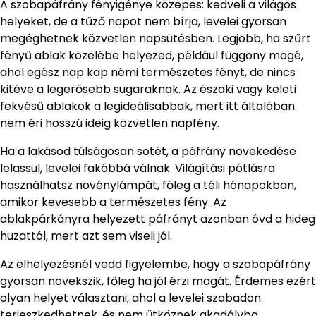
A szobapáfrány fényigénye közepes: kedveli a világos
helyeket, de a tűző napot nem bírja, levelei gyorsan
megéghetnek közvetlen napsütésben. Legjobb, ha szűrt
fényű ablak közelébe helyezed, például függöny mögé,
ahol egész nap kap némi természetes fényt, de nincs
kitéve a legerősebb sugaraknak. Az északi vagy keleti
fekvésű ablakok a legideálisabbak, mert itt általában
nem éri hosszú ideig közvetlen napfény.
Ha a lakásod túlságosan sötét, a páfrány növekedése
lelassul, levelei fakóbbá válnak. Világítási pótlásra
használhatsz növénylámpát, főleg a téli hónapokban,
amikor kevesebb a természetes fény. Az
ablakpárkányra helyezett páfrányt azonban óvd a hideg
huzattól, mert azt sem viseli jól.
Az elhelyezésnél vedd figyelembe, hogy a szobapáfrány
gyorsan növekszik, főleg ha jól érzi magát. Érdemes ezért
olyan helyet választani, ahol a levelei szabadon
terjeszkedhetnek, és nem ütköznek akadályba.