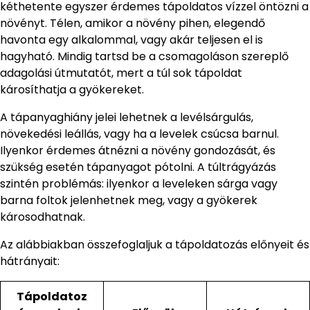
kéthetente egyszer érdemes tápoldatos vízzel öntözni a
növényt. Télen, amikor a növény pihen, elegendő
havonta egy alkalommal, vagy akár teljesen el is
hagyható. Mindig tartsd be a csomagoláson szereplő
adagolási útmutatót, mert a túl sok tápoldat
károsíthatja a gyökereket.
A tápanyaghiány jelei lehetnek a levélsárgulás,
növekedési leállás, vagy ha a levelek csúcsa barnul.
Ilyenkor érdemes átnézni a növény gondozását, és
szükség esetén tápanyagot pótolni. A túltrágyázás
szintén problémás: ilyenkor a leveleken sárga vagy
barna foltok jelenhetnek meg, vagy a gyökerek
károsodhatnak.
Az alábbiakban összefoglaljuk a tápoldatozás előnyeit és
hátrányait:
Tápoldatoz