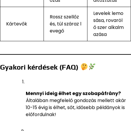
ozás
áltoztatás
Levelek lemo
Rossz szellőz
sása, rovaröl
Kártevők
és, túl száraz l
ő szer alkalm
evegő
azása
Gyakori kérdések (FAQ)
Mennyi ideig élhet egy szobapáfrány?
Általában megfelelő gondozás mellett akár
10-15 évig is élhet, sőt, idősebb példányok is
előfordulnak!