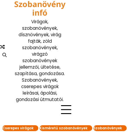
Szobanövény
Skip
to
infó
content
Virágok,
szobanövények,
dísznövények, virág
fajták, zöld
szobanövények,
virágzó
szobanövények
jellemzői, ültetése,
szapítása, gondozása.
Szobanövények,
cserepes virágok
leírásai, ápolási,
gondozási útmutatói.
Cserepes virágok
Kisméretű szobanövények
Szobanövények