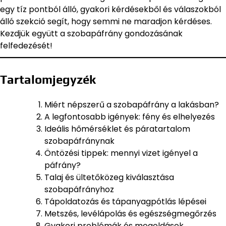
egy tíz pontból álló, gyakori kérdésekből és válaszokból
álló szekció segít, hogy semmi ne maradjon kérdéses.
Kezdjük együtt a szobapáfrány gondozásának
felfedezését!
Tartalomjegyzék
Miért népszerű a szobapáfrány a lakásban?
A legfontosabb igények: fény és elhelyezés
Ideális hőmérséklet és páratartalom
szobapáfránynak
Öntözési tippek: mennyi vizet igényel a
páfrány?
Talaj és ültetőközeg kiválasztása
szobapáfrányhoz
Tápoldatozás és tápanyagpótlás lépései
Metszés, levélápolás és egészségmegőrzés
Gyakori problémák és megoldások