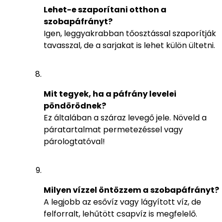
Lehet-e szaporítani otthon a
szobapáfrányt?
Igen, leggyakrabban tőosztással szaporítják
tavasszal, de a sarjakat is lehet külön ültetni.
Mit tegyek, ha a páfrány levelei
pöndörödnek?
Ez általában a száraz levegő jele. Növeld a
páratartalmat permetezéssel vagy
párologtatóval!
Milyen vízzel öntözzem a szobapáfrányt?
A legjobb az esővíz vagy lágyított víz, de
felforralt, lehűtött csapvíz is megfelelő.