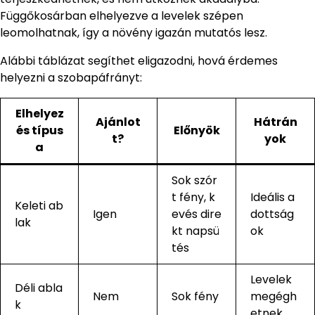
Függőkosárban elhelyezve a levelek szépen
leomolhatnak, így a növény igazán mutatós lesz.
Alábbi táblázat segíthet eligazodni, hová érdemes
helyezni a szobapáfrányt:
Elhelyez
Ajánlot
Hátrán
és típus
Előnyök
t?
yok
a
Sok szór
t fény, k
Ideális a
Keleti ab
Igen
evés dire
dottság
lak
kt napsü
ok
tés
Levelek
Déli abla
Nem
Sok fény
megégh
k
etnek