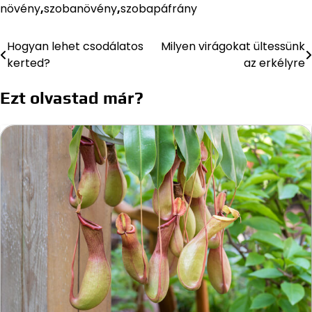
növény
,
szobanövény
,
szobapáfrány
Hogyan lehet csodálatos
Milyen virágokat ültessünk
Bejegyzés
kerted?
az erkélyre
navigáció
Ezt olvastad már?