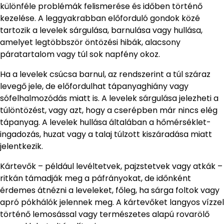
különféle problémák felismerése és időben történő
kezelése. A leggyakrabban előforduló gondok közé
tartozik a levelek sárgulása, barnulása vagy hullása,
amelyet legtöbbször öntözési hibák, alacsony
páratartalom vagy túl sok napfény okoz.
Ha a levelek csúcsa barnul, az rendszerint a túl száraz
levegő jele, de előfordulhat tápanyaghiány vagy
sófelhalmozódás miatt is. A levelek sárgulása jelezheti a
túlöntözést, vagy azt, hogy a cserépben már nincs elég
tápanyag. A levelek hullása általában a hőmérséklet-
ingadozás, huzat vagy a talaj túlzott kiszáradása miatt
jelentkezik.
Kártevők – például levéltetvek, pajzstetvek vagy atkák –
ritkán támadják meg a páfrányokat, de időnként
érdemes átnézni a leveleket, főleg, ha sárga foltok vagy
apró pókhálók jelennek meg. A kártevőket langyos vízzel
történő lemosással vagy természetes alapú rovarölő