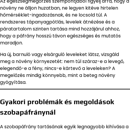
Az egészségmegőrzés szempontjából figyelj arra, hogy a
növény ne álljon huzatban, ne legyen kitéve hirtelen
hőmérséklet-ingadozásnak, és ne locsold túl. A
rendszeres tápanyagpótlás, levelek átnézése és a
páratartalom szinten tartása mind hozzájárul ahhoz,
hogy a páfrány hosszú távon egészséges és mutatós
maradjon.
Ha új, barnuló vagy elsárguló leveleket látsz, vizsgáld
meg a növény környezetét: nem túl száraz-e a levegő,
elegendő-e a fény, nincs-e kártevő a leveleken? A
megelőzés mindig könnyebb, mint a beteg növény
gyógyítása.
Gyakori problémák és megoldások
szobapáfránynál
A szobapáfrány tartásának egyik legnagyobb kihívása a