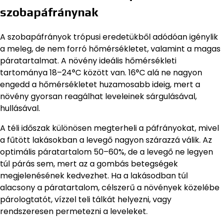
szobapáfránynak
A szobapáfrányok trópusi eredetükből adódóan igénylik
a meleg, de nem forró hőmérsékletet, valamint a magas
páratartalmat. A növény ideális hőmérsékleti
tartománya 18–24°C között van. 16°C alá ne nagyon
engedd a hőmérsékletet huzamosabb ideig, mert a
növény gyorsan reagálhat leveleinek sárgulásával,
hullásával.
A téli időszak különösen megterheli a páfrányokat, mivel
a fűtött lakásokban a levegő nagyon szárazzá válik. Az
optimális páratartalom 50–60%, de a levegő ne legyen
túl párás sem, mert az a gombás betegségek
megjelenésének kedvezhet. Ha a lakásodban túl
alacsony a páratartalom, célszerű a növények közelébe
párologtatót, vízzel teli tálkát helyezni, vagy
rendszeresen permetezni a leveleket.