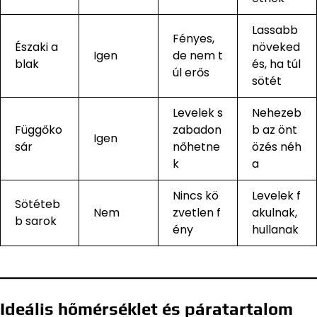
Lassabb
Fényes,
Északi a
növeked
Igen
de nem t
blak
és, ha túl
úl erős
sötét
Levelek s
Nehezeb
Függőko
zabadon
b az önt
Igen
sár
nőhetne
özés néh
k
a
Nincs kö
Levelek f
Sötéteb
Nem
zvetlen f
akulnak,
b sarok
ény
hullanak
Ideális hőmérséklet és páratartalom