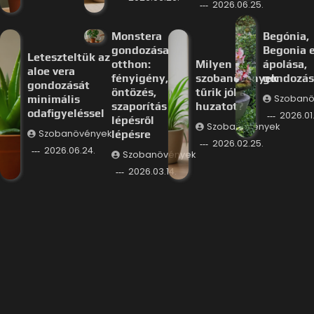
2026.06.25.
Monstera
Begónia,
gondozása
Begonia e
Leteszteltük az
otthon:
Milyen
ápolása,
aloe vera
fényigény,
szobanövények
gondozás
gondozását
öntözés,
tűrik jól a
minimális
Szobanö
szaporítás
huzatot?
odafigyeléssel
2026.01.
lépésről
Szobanövények
Szobanövények
lépésre
2026.02.25.
2026.06.24.
Szobanövények
2026.03.14.