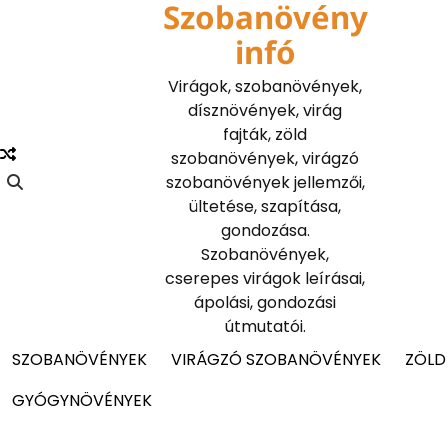
Szobanövény
Skip
to
infó
content
Virágok, szobanövények,
dísznövények, virág
fajták, zöld
szobanövények, virágzó
szobanövények jellemzői,
ültetése, szapítása,
gondozása.
Szobanövények,
cserepes virágok leírásai,
ápolási, gondozási
útmutatói.
SZOBANÖVÉNYEK
VIRÁGZÓ SZOBANÖVÉNYEK
ZÖLD
GYÓGYNÖVÉNYEK