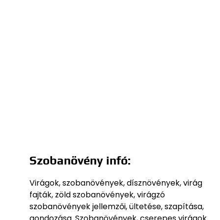
Szobanövény infó:
Virágok, szobanövények, dísznövények, virág
fajták, zöld szobanövények, virágzó
szobanövények jellemzői, ültetése, szapítása,
gondozása. Szobanövények, cserepes virágok