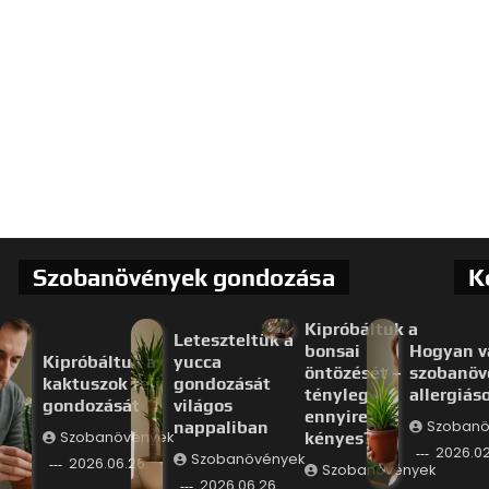
Szobanövények gondozása
K
Kipróbáltuk a
Leteszteltük a
bonsai
Hogyan v
Kipróbáltuk a
yucca
öntözését –
szobanöv
kaktuszok téli
gondozását
tényleg
allergiás
gondozását
világos
ennyire
nappaliban
Szobanö
Szobanövények
kényes?
2026.02
Szobanövények
2026.06.26.
Szobanövények
2026.06.26.