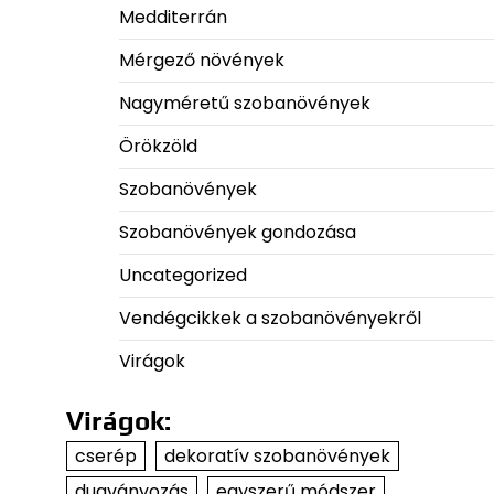
Medditerrán
Mérgező növények
Nagyméretű szobanövények
Örökzöld
Szobanövények
Szobanövények gondozása
Uncategorized
Vendégcikkek a szobanövényekről
Virágok
Virágok:
cserép
dekoratív szobanövények
dugványozás
egyszerű módszer