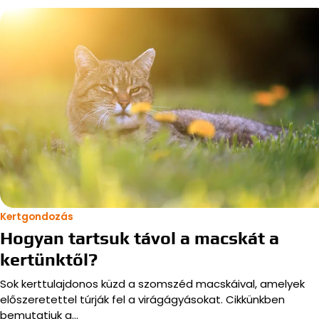
Kertgondozás
Hogyan tartsuk távol a macskát a
kertünktől?
Sok kerttulajdonos küzd a szomszéd macskáival, amelyek
előszeretettel túrják fel a virágágyásokat. Cikkünkben
bemutatjuk a…