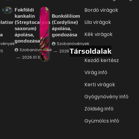
Bordó virágok
Fokföldi
kankalin
Bunkóliliom
Lila virágok
latior
(Streptocarpus
(Cordyline)
saxorum)
ápolása,
Kék virágok
a
ápolása,
gondozása
gondozása
vények
Szobanövények
Társoldalak
Szobanövények
11.
2026.01.09.
2026.01.10.
Kezdő kertész
Virág infó
Kerti virágok
Gyógynövény infó
Zöldség infó
Gyümölcs infó