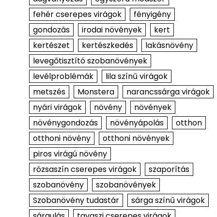
fehér cserepes virágok
fényigény
gondozás
irodai növények
kert
kertészet
kertészkedés
lakásnövény
levegőtisztító szobanövények
levélproblémák
lila színű virágok
metszés
Monstera
narancssárga virágok
nyári virágok
növény
növények
növénygondozás
növényápolás
otthon
otthoni növény
otthoni növények
piros virágú növény
rózsaszín cserepes virágok
szaporítás
szobanövény
szobanövények
Szobanövény tudastár
sárga színű virágok
sárgulás
tavaszi cserepes virágok