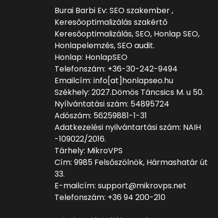
Burai Barbi Ev: SEO szakember ,
Keresőoptimalizálás szakértő
Keresőoptimalizálás, SEO, Honlap SEO,
Honlapelemzés, SEO audit.
Honlap: HonlapSEO
Telefonszám: +36-30-242-9494
Emailcím: info[at]honlapseo.hu
Székhely: 2027.Dömös Táncsics M. u 50.
Nyílvántatási szám: 54895724
Adószám: 56259881-1-31
Adatkezelési nyilvántartási szám: NAIH
-109022/2016.
Tárhely: MikroVPS
Cím: 9985 Felsőszölnök, Hármashatár út
33.
E-mailcím: support@mikrovps.net
Telefonszám: +36 94 200-210