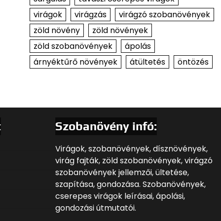
virágok
virágzás
virágzó szobanövények
zöld növény
zöld növények
zöld szobanövények
ápolás
árnyéktűrő növények
átültetés
öntözés
t
Szobanövény infó:
Virágok, szobanövények, dísznövények,
virág fajták, zöld szobanövények, virágzó
szobanövények jellemzői, ültetése,
szapítása, gondozása. Szobanövények,
cserepes virágok leírásai, ápolási,
gondozási útmutatói.