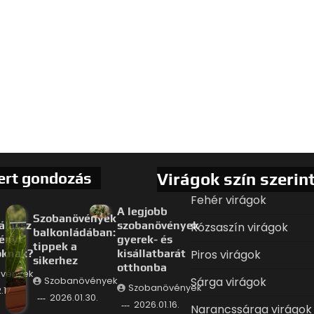
ert gondozás
Virágok szín szerin
Fehér virágok
A legjobb
Szobanövények
álassz
szobanövények
Rózsaszín virágok
balkonládában:
ényt
gyerek- és
tippek a
oknak?
kisállatbarát
Piros virágok
sikerhez
otthonba
vények
Sárga virágok
Szobanövények
Szobanövények
.17.
2026.01.30.
2026.01.16.
Narancssárga virágok