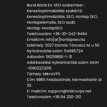
Burai Barbi Ev: SEO szakember ,
Keresőoptimalizálás szakértő
Keresőoptimalizálás, SEO, Honlap SEO,
Honlapelemzés, SEO audit.
Honlap: HonlapSEO
Telefonszám: +36-30-242-9494
Emailcím: info[at]honlapseo.hu
Székhely: 2027.Dömös Táncsics M. u 50.
Nyílvántatási szám: 54895724
Adószám: 56259881-1-31
Adatkezelési nyilvántartási szám: NAIH
-109022/2016.
Tárhely: MikroVPS
Cím: 9985 Felsőszölnök, Hármashatár út
33.
E-mailcím: support@mikrovps.net
Telefonszám: +36 94 200-210