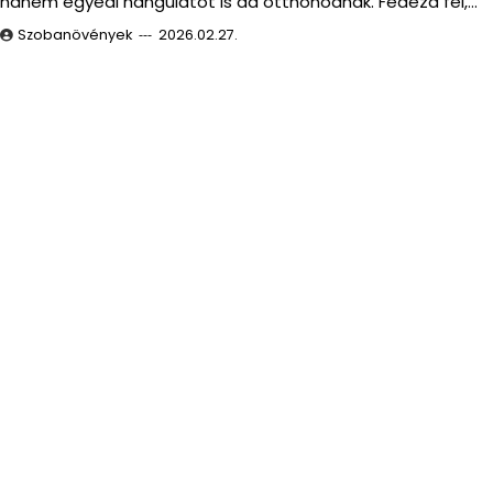
hanem egyedi hangulatot is ad otthonodnak. Fedezd fel,…
Szobanövények
2026.02.27.