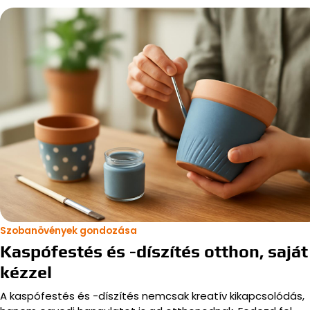
Szobanövények gondozása
Kaspófestés és -díszítés otthon, saját
kézzel
A kaspófestés és -díszítés nemcsak kreatív kikapcsolódás,