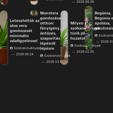
2026.06.25.
Monstera
Begónia,
gondozása
Begonia e
Leteszteltük az
otthon:
Milyen
ápolása,
aloe vera
fényigény,
szobanövények
gondozás
gondozását
öntözés,
tűrik jól a
minimális
Szobanö
szaporítás
huzatot?
odafigyeléssel
2026.01.
lépésről
Szobanövények
Szobanövények
lépésre
2026.02.25.
2026.06.24.
Szobanövények
2026.03.14.