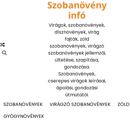
Szobanövény
Skip
to
infó
content
Virágok, szobanövények,
dísznövények, virág
fajták, zöld
szobanövények, virágzó
szobanövények jellemzői,
ültetése, szapítása,
gondozása.
Szobanövények,
cserepes virágok leírásai,
ápolási, gondozási
útmutatói.
SZOBANÖVÉNYEK
VIRÁGZÓ SZOBANÖVÉNYEK
ZÖLD
GYÓGYNÖVÉNYEK