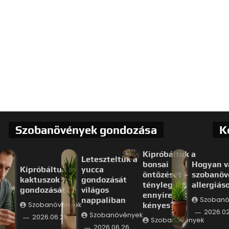
Szobanövények gondozása
K
Kipróbáltuk a
Leteszteltük a
bonsai
Hogyan v
Kipróbáltuk a
yucca
öntözését –
szobanöv
kaktuszok téli
gondozását
tényleg
allergiás
gondozását
világos
ennyire
nappaliban
Szobanö
Szobanövények
kényes?
2026.02
Szobanövények
2026.06.26.
Szobanövények
2026.06.26.