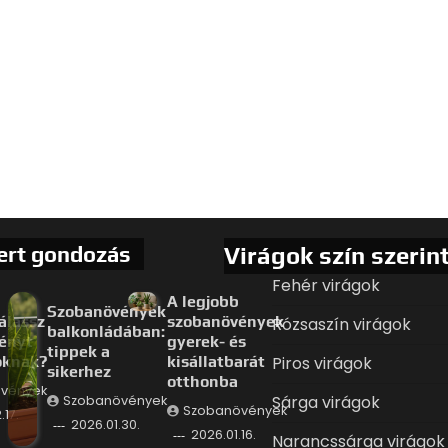
ert gondozás
Virágok szín szerin
Fehér virágok
A legjobb
Szobanövények
álassz
szobanövények
Rózsaszín virágok
balkonládában:
ényt
gyerek- és
tippek a
oknak?
kisállatbarát
Piros virágok
sikerhez
otthonba
vények
Sárga virágok
Szobanövények
Szobanövények
.17.
2026.01.30.
2026.01.16.
Narancssárga virágok