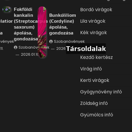
Bordó virágok
Fokföldi
kankalin
Bunkóliliom
Lila virágok
latior
(Streptocarpus
(Cordyline)
saxorum)
ápolása,
Kék virágok
a
ápolása,
gondozása
gondozása
vények
Szobanövények
Társoldalak
Szobanövények
11.
2026.01.09.
2026.01.10.
Kezdő kertész
Virág infó
Kerti virágok
Gyógynövény infó
Zöldség infó
Gyümölcs infó