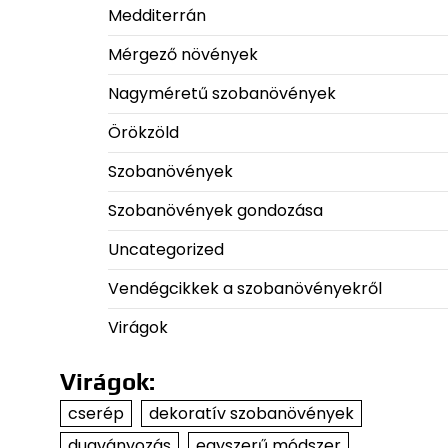
Medditerrán
Mérgező növények
Nagyméretű szobanövények
Örökzöld
Szobanövények
Szobanövények gondozása
Uncategorized
Vendégcikkek a szobanövényekről
Virágok
Virágok:
cserép
dekoratív szobanövények
dugványozás
egyszerű módszer