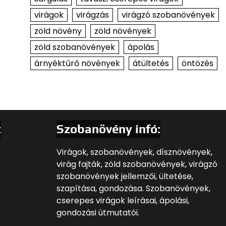
virágok
virágzás
virágzó szobanövények
zöld növény
zöld növények
zöld szobanövények
ápolás
árnyéktűrő növények
átültetés
öntözés
t
Szobanövény infó:
Virágok, szobanövények, dísznövények,
virág fajták, zöld szobanövények, virágzó
szobanövények jellemzői, ültetése,
szapítása, gondozása. Szobanövények,
cserepes virágok leírásai, ápolási,
gondozási útmutatói.