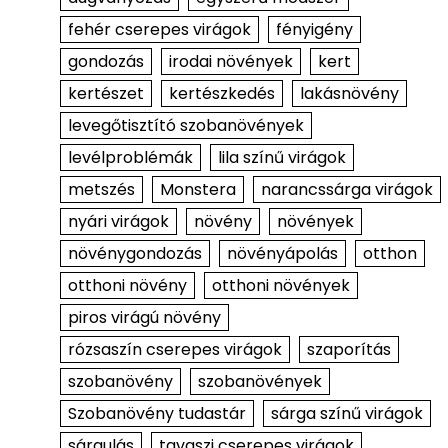
fehér cserepes virágok
fényigény
gondozás
irodai növények
kert
kertészet
kertészkedés
lakásnövény
levegőtisztító szobanövények
levélproblémák
lila színű virágok
metszés
Monstera
narancssárga virágok
nyári virágok
növény
növények
növénygondozás
növényápolás
otthon
otthoni növény
otthoni növények
piros virágú növény
rózsaszín cserepes virágok
szaporítás
szobanövény
szobanövények
Szobanövény tudastár
sárga színű virágok
sárgulás
tavaszi cserepes virágok