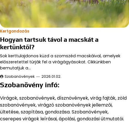
Kertgondozás
Hogyan tartsuk távol a macskát a
kertünktől?
Sok kerttulajdonos küzd a szomszéd macskáival, amelyek
előszeretettel túrják fel a virágágyásokat. Cikkünkben
bemutatjuk a…
Szobanövények
2026.01.02.
Szobanövény infó:
Virágok, szobanövények, dísznövények, virág fajták, zöld
szobanövények, virágzó szobanövények jellemzői,
ültetése, szapítása, gondozása. Szobanövények,
cserepes virágok leírásai, ápolási, gondozási útmutatói.