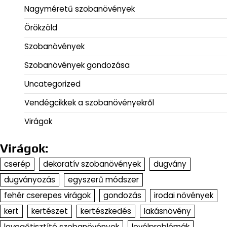
Nagyméretű szobanövények
Örökzöld
Szobanövények
Szobanövények gondozása
Uncategorized
Vendégcikkek a szobanövényekről
Virágok
Virágok:
cserép
dekoratív szobanövények
dugvány
dugványozás
egyszerű módszer
fehér cserepes virágok
gondozás
irodai növények
kert
kertészet
kertészkedés
lakásnövény
levegőtisztító szobanövények
levélproblémák