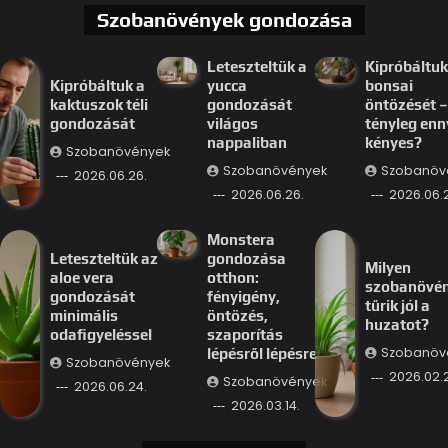
Szobanövények gondozása
Leteszteltük a
Kipróbáltuk
Kipróbáltuk a
yucca
bonsai
kaktuszok téli
gondozását
öntözését –
gondozását
világos
tényleg enn
nappaliban
kényes?
Szobanövények
Szobanövények
Szobanöv
2026.06.26.
2026.06.26.
2026.06.
Monstera
Leteszteltük az
gondozása
Milyen
aloe vera
otthon:
szobanövé
gondozását
fényigény,
tűrik jól a
minimális
öntözés,
huzatot?
odafigyeléssel
szaporítás
Szobanöv
lépésről lépésre
Szobanövények
2026.02.
Szobanövények
2026.06.24.
2026.03.14.