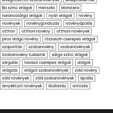
lila színű virágok
metszés
Monstera
narancssárga virágok
nyári virágok
növény
növények
növénygondozás
növényápolás
otthon
otthoni növény
otthoni növények
piros virágú növény
rózsaszín cserepes virágok
szaporítás
szobanövény
szobanövények
Szobanövény tudastár
sárga színű virágok
sárgulás
tavaszi cserepes virágok
virágok
virágzás
virágzó szobanövények
zöld növény
zöld növények
zöld szobanövények
ápolás
árnyéktűrő növények
átültetés
öntözés