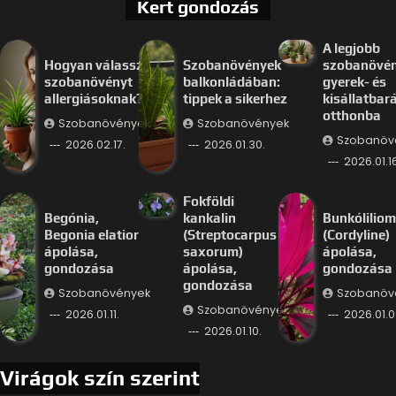
Kert gondozás
A legjobb
Hogyan válassz
Szobanövények
szobanövé
szobanövényt
balkonládában:
gyerek- és
allergiásoknak?
tippek a sikerhez
kisállatbar
otthonba
Szobanövények
Szobanövények
Szobanöv
2026.02.17.
2026.01.30.
2026.01.16
Fokföldi
Begónia,
kankalin
Bunkóliliom
Begonia elatior
(Streptocarpus
(Cordyline)
ápolása,
saxorum)
ápolása,
gondozása
ápolása,
gondozása
gondozása
Szobanövények
Szobanöv
Szobanövények
2026.01.11.
2026.01.0
2026.01.10.
Virágok szín szerint