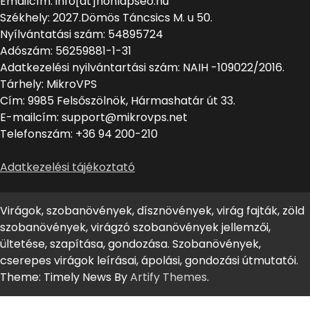
Emailcím: info[at]honlapseo.hu
Székhely: 2027.Dömös Táncsics M. u 50.
Nyílvántatási szám: 54895724
Adószám: 56259881-1-31
Adatkezelési nyilvántartási szám: NAIH -109022/2016.
Tárhely: MikroVPS
Cím: 9985 Felsőszölnök, Hármashatár út 33.
E-mailcím: support@mikrovps.net
Telefonszám: +36 94 200-210
Adatkezelési tájékoztató
Virágok, szobanövények, dísznövények, virág fajták, zöld
szobanövények, virágzó szobanövények jellemzői,
ültetése, szapítása, gondozása. Szobanövények,
cserepes virágok leírásai, ápolási, gondozási útmutatói.
Theme: Timely News By
Artify Themes
.