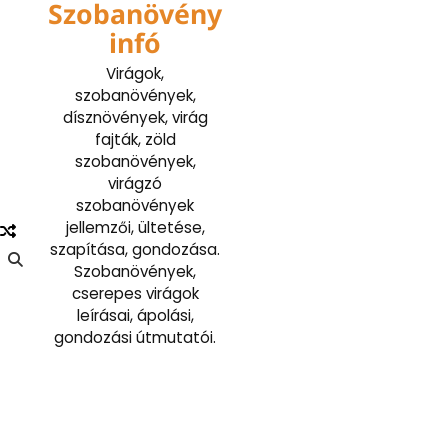
Szobanövény
Skip
to
infó
content
Virágok,
szobanövények,
dísznövények, virág
fajták, zöld
szobanövények,
virágzó
szobanövények
jellemzői, ültetése,
szapítása, gondozása.
Szobanövények,
cserepes virágok
leírásai, ápolási,
gondozási útmutatói.